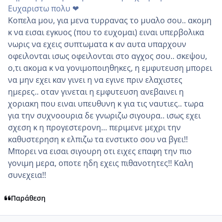
Ευχαριστω πολυ ❤
Κοπελα μου, για μενα τυρρανας το μυαλο σου.. ακομη
κ να εισαι εγκυος (που το ευχομαι) ειναι υπερβολικα
νωρις να εχεις συπτωματα κ αν αυτα υπαρχουν
οφειλονται ισως οφειλονται στο αγχος σου.. σκεψου,
ο,τι ακομα κ να γονιμοποιηθηκες, η εμφυτευση μπορει
να μην εχει καν γινει η να εγινε πριν ελαχιστες
ημερες.. οταν γινεται η εμφυτευση ανεβαινει η
χοριακη που ειναι υπευθυνη κ για τις ναυτιες.. τωρα
για την συχνοουρια δε γνωριζω σιγουρα.. ισως εχει
σχεση κ η προγεστερονη... περιμενε μεχρι την
καθυστερηση κ ελπιζω τα ενστικτο σου να βγει!!
Μπορει να εισαι σιγουρη οτι ειχες επαφη την πιο
γονιμη μερα, οποτε ηδη εχεις πιθανοτητες!! Καλη
συνεχεια!!
Παράθεση