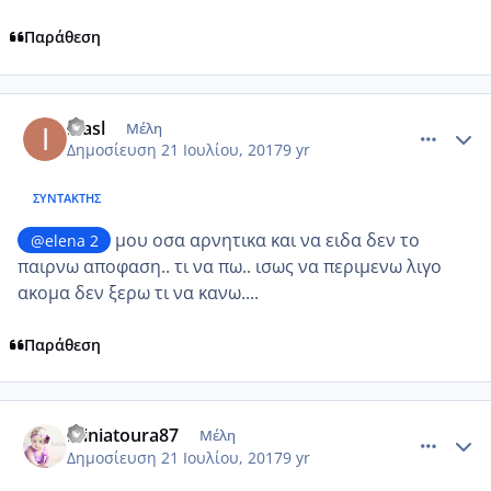
Παράθεση
comment_986629
Author stats
inasl
Μέλη
Δημοσίευση
21 Ιουλίου, 2017
9 yr
ΣΥΝΤΆΚΤΗΣ
μου οσα αρνητικα και να ειδα δεν το
@elena 2
παιρνω αποφαση.. τι να πω.. ισως να περιμενω λιγο
ακομα δεν ξερω τι να κανω....
Παράθεση
comment_986633
Author stats
miniatoura87
Μέλη
Δημοσίευση
21 Ιουλίου, 2017
9 yr