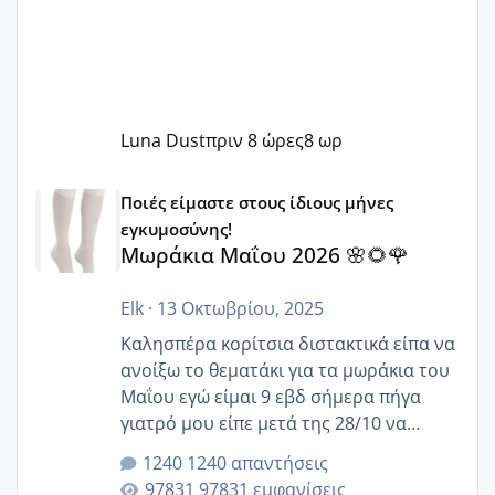
Luna Dust
πριν 8 ώρες
8 ωρ
Μωράκια Μαΐου 2026 🌸🌻🌹
Ποιές είμαστε στους ίδιους μήνες
εγκυμοσύνης!
Μωράκια Μαΐου 2026 🌸🌻🌹
Elk
·
13 Οκτωβρίου, 2025
Καλησπέρα κορίτσια διστακτικά είπα να
ανοίξω το θεματάκι για τα μωράκια του
Μαΐου εγώ είμαι 9 εβδ σήμερα πήγα
γιατρό μου είπε μετά της 28/10 να
κλείσω ραντεβού για την αυχενική είναι
1240 απαντήσεις
καμιά άλλη κοπέλα να γεννάει Μάιο ;;
97831 εμφανίσεις