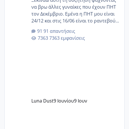
να βρω άλλες γυναίκες που έχουν ΠΗΤ
τον Δεκέμβριο. Εμένα η ΠΗΤ μου είναι
24/12 και στις 16/06 είναι το ραντεβού
της αυχενικής διαφάνειας. Έχω αρκετό
91 απαντήσεις
άγχος και οι μέρες δεν φαίνεται να
7363 εμφανίσεις
περνάνε με τίποτα.
Luna Dust
9 Ιουνίου
9 Ιουν