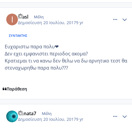
comment_986594
Author stats
inasl
Μέλη
Δημοσίευση
20 Ιουλίου, 2017
9 yr
ΣΥΝΤΆΚΤΗΣ
Ευχαριστω παρα πολυ❤
Δεν εχει εμφανιστει περιοδος ακομα?
Κρατιεμαι τι να κανω δεν θελω να δω αρνητικο τεστ θα
στεναχωρηθω παρα πολυ???
Παράθεση
comment_986595
Author stats
Renata7
Μέλη
Δημοσίευση
20 Ιουλίου, 2017
9 yr