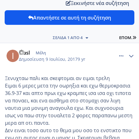
Ξεκινήστε νέα συζήτηση
Απαντήστε σε αυτή τη συζήτηση
L
ΣΕΛΊΔΑ 1 ΑΠΌ 4
ΕΠΌΜ.
comment_986085
Author stats
inasl
Μέλη
Δημοσίευση
9 Ιουλίου, 2017
9 yr
Ξενυχταω παλι και σκεφτομαι αν ειμαι τρελη
Ειμαι 6 μερες μετα την οωρηξια και εχω θερμοκρασια
36.9-37 και απτο πρωι εχω κραμπες ισα ισα οχι τιποτα
να ποναει, και ενα αισθημα στο στομαχι σαν λιγη
ναυτια μια μονιμη αναγουλα εχω. Και συχνοουρια
ισως να παω στην τουαλετα 2 φορες παραπανω μεστη
μερα απ οτι παντα.
Δεν ειναι τοσο αυτο το θεμα μου οσο το ενστικτο που
εχω οτι αυτος ειναι ο μηνας μ. Σκεφτομαι βεβαια