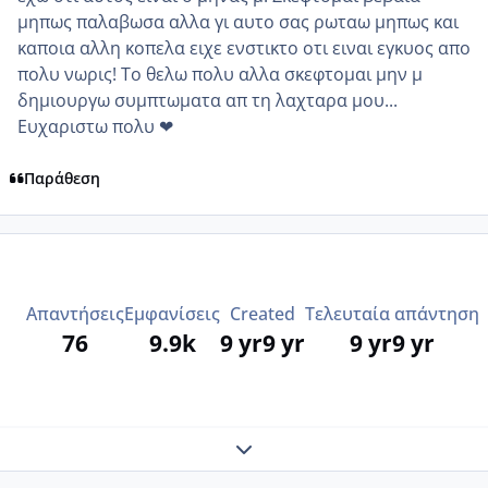
μηπως παλαβωσα αλλα γι αυτο σας ρωταω μηπως και
καποια αλλη κοπελα ειχε ενστικτο οτι ειναι εγκυος απο
πολυ νωρις! Το θελω πολυ αλλα σκεφτομαι μην μ
δημιουργω συμπτωματα απ τη λαχταρα μου...
Ευχαριστω πολυ ❤
Παράθεση
Απαντήσεις
Εμφανίσεις
Created
Τελευταία απάντηση
76
9.9k
9 yr
9 yr
9 yr
9 yr
Expand topic overview