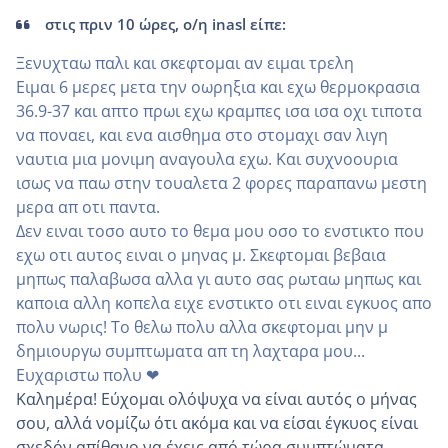
στις πριν 10 ώρες, ο/η inasl είπε:
Ξενυχταω παλι και σκεφτομαι αν ειμαι τρελη
Ειμαι 6 μερες μετα την οωρηξια και εχω θερμοκρασια
36.9-37 και απτο πρωι εχω κραμπες ισα ισα οχι τιποτα
να ποναει, και ενα αισθημα στο στομαχι σαν λιγη
ναυτια μια μονιμη αναγουλα εχω. Και συχνοουρια
ισως να παω στην τουαλετα 2 φορες παραπανω μεστη
μερα απ οτι παντα.
Δεν ειναι τοσο αυτο το θεμα μου οσο το ενστικτο που
εχω οτι αυτος ειναι ο μηνας μ. Σκεφτομαι βεβαια
μηπως παλαβωσα αλλα γι αυτο σας ρωταω μηπως και
καποια αλλη κοπελα ειχε ενστικτο οτι ειναι εγκυος απο
πολυ νωρις! Το θελω πολυ αλλα σκεφτομαι μην μ
δημιουργω συμπτωματα απ τη λαχταρα μου...
Ευχαριστω πολυ ❤
Καλημέρα! Εύχομαι ολόψυχα να είναι αυτός ο μήνας
σου, αλλά νομίζω ότι ακόμα και να είσαι έγκυος είναι
σχεδόν απίθανο να έχεις από τώρα συμπτώματα.