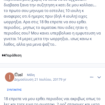
διαβασα ξανα την συζητηση κ κατι δε μου κολλαει...
το πρωτο σου μηνυμα το εστειλες 10 ιουλη κ
αναφερες οτι 6 ημερες πριν (δηλ 4 ιουλη) ειχες
ωορρηξια. Αρα στις 18 θα επρεπε να σου ερθει
περιοδος.. μηπως το αιματακι που ειδες ηταν η
περιοδος σου? Μου κανει υπερβολικο η εμφυτευση να
γινεται 14 μερες μετα την ωορρηξια.. ισως κανω κ
λαθος, αλλα για μενα ψαξ'το..
Παράθεση
comment_986642
Author stats
inasl
Μέλη
Δημοσίευση
21 Ιουλίου, 2017
9 yr
ΣΥΝΤΆΚΤΗΣ
18 επρεπε να μου ερθει περιοδος ναι ακριβως οπως το
λες και τοτε ειχα το αιματακι. 2 ροζ σταγονες και μετα