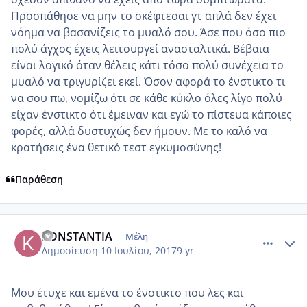
Προσπάθησε να μην το σκέφτεσαι γτ απλά δεν έχει
νόημα να βασανίζεις το μυαλό σου. Άσε που όσο πιο
πολύ άγχος έχεις λειτουργεί ανασταλτικά. Βέβαια
είναι λογικό όταν θέλεις κάτι τόσο πολύ συνέχεια το
μυαλό να τριγυρίζει εκεί. Όσον αφορά το ένστικτο τι
να σου πω, νομίζω ότι σε κάθε κύκλο όλες λίγο πολύ
είχαν ένστικτο ότι έμειναν και εγώ το πίστευα κάποιες
φορές, αλλά δυστυχώς δεν ήμουν. Με το καλό να
κρατήσεις ένα θετικό τεστ εγκυμοσύνης!
Παράθεση
comment_986118
Author stats
KONSTANTIA
Μέλη
Δημοσίευση
10 Ιουλίου, 2017
9 yr
Μου έτυχε και εμένα το ένστικτο που λες και