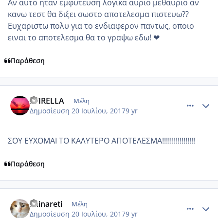
Αν αυτο ηταν εμφυτευση λογικα αυριο μεθαυριο αν
κανω τεστ θα διξει σωστο αποτελεσμα πιστευω??
Ευχαριστω πολυ για το ενδιαφερον παντως, οποιο
ειναι το αποτελεσμα θα το γραψω εδω! ❤
Παράθεση
comment_986569
Author stats
STIRELLA
Μέλη
Δημοσίευση
20 Ιουλίου, 2017
9 yr
ΣΟΥ ΕΥΧΟΜΑΙ ΤΟ ΚΑΛΥΤΕΡΟ ΑΠΟΤΕΛΕΣΜΑ!!!!!!!!!!!!!!!!!
Παράθεση
comment_986578
Author stats
Fainareti
Μέλη
Δημοσίευση
20 Ιουλίου, 2017
9 yr