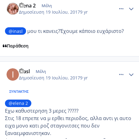
elena 2
Μέλη
Δημοσίευση
19 Ιουλίου, 2017
9 yr
μου τι κανεις?Έχουμε κάποιο ευχάριστο?
@inasl
Παράθεση
comment_986567
Author stats
inasl
Μέλη
Δημοσίευση
19 Ιουλίου, 2017
9 yr
ΣΥΝΤΆΚΤΗΣ
@elena 2
Εχω καθυστερηση 3 μερες ?????
Στις 18 επρεπε να μ ερθει περιοδος, αλλα αντι γι αυτο
ειχα μονο κατι ροζ σταγονιτσες που δεν
ξαναεμφανιστηκαν.