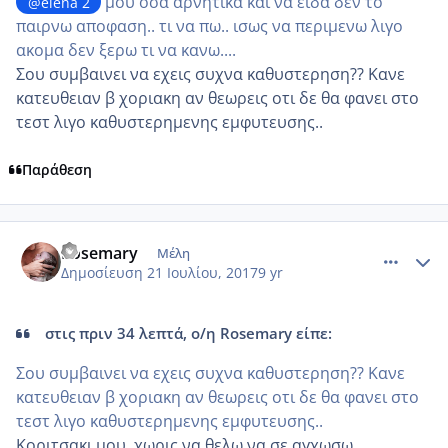
μου οσα αρνητικα και να ειδα δεν το
@elena 2
παιρνω αποφαση.. τι να πω.. ισως να περιμενω λιγο
ακομα δεν ξερω τι να κανω....
Σου συμβαινει να εχεις συχνα καθυστερηση?? Κανε
κατευθειαν β χοριακη αν θεωρεις οτι δε θα φανει στο
τεστ λιγο καθυστερημενης εμφυτευσης..
Παράθεση
comment_986638
Author stats
Rosemary
Μέλη
Δημοσίευση
21 Ιουλίου, 2017
9 yr
στις πριν 34 λεπτά, ο/η Rosemary είπε:
Σου συμβαινει να εχεις συχνα καθυστερηση?? Κανε
κατευθειαν β χοριακη αν θεωρεις οτι δε θα φανει στο
τεστ λιγο καθυστερημενης εμφυτευσης..
Κοριτσακι μου, χωρις να θελω να σε αγχωσω....