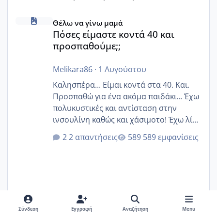
Πόσες είμαστε κοντά 40 και προσπαθούμε;;
Θέλω να γίνω μαμά
Πόσες είμαστε κοντά 40 και
προσπαθούμε;;
Melikara86
·
1 Αυγούστου
Καλησπέρα... Είμαι κοντά στα 40. Και.
Προσπαθώ για ένα ακόμα παιδάκι... Έχω
πολυκυστικές και αντίσταση στην
ινσουλίνη καθώς και χάσιμοτο! Έχω λίγα
κιλά παραπάνω και όσο κ αν προσπαθώ
2 απαντήσεις
589 εμφανίσεις
δεν χάνω εύκολα! Προσπαθώ για ακόμη
ένα παιδί εδώ και 1,5 χρόνο! Θέλετε να
γράψετε όσες κοπέλες είστε σε
παρόμοια φάση;; Αυτή την στιγμή έχω
δύο χαμένους κύκλους δεν έχω έρθει
περίοδο αυτό τον μήνα περίμενα 20 δεν
Σύνδεση
Εγγραφή
Αναζήτηση
Menu
ήρθα απλά είδα λίγα ροζ έκανα υπέρηχο