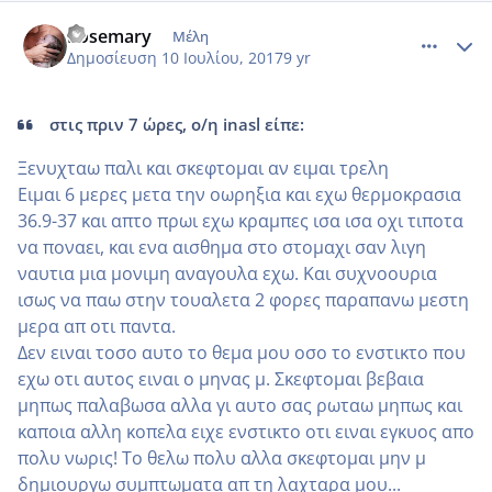
comment_986090
Author stats
Rosemary
Μέλη
Δημοσίευση
10 Ιουλίου, 2017
9 yr
στις πριν 7 ώρες, ο/η inasl είπε:
Ξενυχταω παλι και σκεφτομαι αν ειμαι τρελη
Ειμαι 6 μερες μετα την οωρηξια και εχω θερμοκρασια
36.9-37 και απτο πρωι εχω κραμπες ισα ισα οχι τιποτα
να ποναει, και ενα αισθημα στο στομαχι σαν λιγη
ναυτια μια μονιμη αναγουλα εχω. Και συχνοουρια
ισως να παω στην τουαλετα 2 φορες παραπανω μεστη
μερα απ οτι παντα.
Δεν ειναι τοσο αυτο το θεμα μου οσο το ενστικτο που
εχω οτι αυτος ειναι ο μηνας μ. Σκεφτομαι βεβαια
μηπως παλαβωσα αλλα γι αυτο σας ρωταω μηπως και
καποια αλλη κοπελα ειχε ενστικτο οτι ειναι εγκυος απο
πολυ νωρις! Το θελω πολυ αλλα σκεφτομαι μην μ
δημιουργω συμπτωματα απ τη λαχταρα μου...