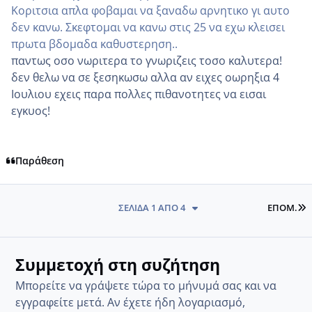
Κοριτσια απλα φοβαμαι να ξαναδω αρνητικο γι αυτο
δεν κανω. Σκεφτομαι να κανω στις 25 να εχω κλεισει
πρωτα βδομαδα καθυστερηση..
παντως οσο νωριτερα το γνωριζεις τοσο καλυτερα!
δεν θελω να σε ξεσηκωσω αλλα αν ειχες οωρηξια 4
Ιουλιου εχεις παρα πολλες πιθανοτητες να εισαι
εγκυος!
Παράθεση
L
ΣΕΛΊΔΑ 1 ΑΠΌ 4
ΕΠΌΜ.
Συμμετοχή στη συζήτηση
Μπορείτε να γράψετε τώρα το μήνυμά σας και να
εγγραφείτε μετά. Αν έχετε ήδη λογαριασμό,