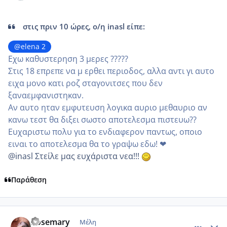
στις πριν 10 ώρες, ο/η inasl είπε:
@elena 2
Εχω καθυστερηση 3 μερες ?????
Στις 18 επρεπε να μ ερθει περιοδος, αλλα αντι γι αυτο
ειχα μονο κατι ροζ σταγονιτσες που δεν
ξαναεμφανιστηκαν.
Αν αυτο ηταν εμφυτευση λογικα αυριο μεθαυριο αν
κανω τεστ θα διξει σωστο αποτελεσμα πιστευω??
Ευχαριστω πολυ για το ενδιαφερον παντως, οποιο
ειναι το αποτελεσμα θα το γραψω εδω! ❤
@inasl Στείλε μας ευχάριστα νεα!!!
Παράθεση
comment_986581
Author stats
Rosemary
Μέλη