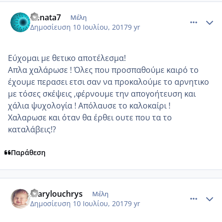
comment_986102
Author stats
Renata7
Μέλη
Δημοσίευση
10 Ιουλίου, 2017
9 yr
Εύχομαι με θετικο αποτέλεσμα!
Απλα χαλάρωσε ! Όλες που προσπαθούμε καιρό το
έχουμε περασει ετσι σαν να προκαλούμε το αρνητικο
με τόσες σκέψεις ,φέρνουμε την απογοήτευση και
χάλια ψυχολογία ! Απόλαυσε το καλοκαίρι !
Χαλαρωσε και όταν θα έρθει ουτε που τα το
καταλάβεις!?
Παράθεση
comment_986104
Author stats
marylouchrys
Μέλη
Δημοσίευση
10 Ιουλίου, 2017
9 yr