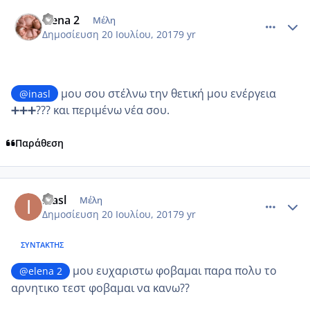
comment_986601
Author stats
elena 2
Μέλη
Δημοσίευση
20 Ιουλίου, 2017
9 yr
μου σου στέλνω την θετική μου ενέργεια
@inasl
➕➕➕??? και περιμένω νέα σου.
Παράθεση
comment_986602
Author stats
inasl
Μέλη
Δημοσίευση
20 Ιουλίου, 2017
9 yr
ΣΥΝΤΆΚΤΗΣ
μου ευχαριστω φοβαμαι παρα πολυ το
@elena 2
αρνητικο τεστ φοβαμαι να κανω??