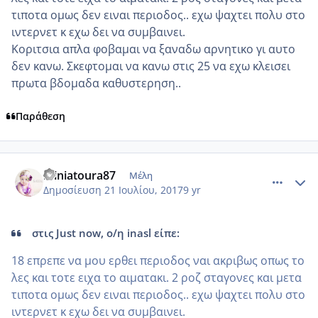
τιποτα ομως δεν ειναι περιοδος.. εχω ψαχτει πολυ στο
ιντερνετ κ εχω δει να συμβαινει.
Κοριτσια απλα φοβαμαι να ξαναδω αρνητικο γι αυτο
δεν κανω. Σκεφτομαι να κανω στις 25 να εχω κλεισει
πρωτα βδομαδα καθυστερηση..
Παράθεση
comment_986645
Author stats
miniatoura87
Μέλη
Δημοσίευση
21 Ιουλίου, 2017
9 yr
στις Just now, ο/η inasl είπε:
18 επρεπε να μου ερθει περιοδος ναι ακριβως οπως το
λες και τοτε ειχα το αιματακι. 2 ροζ σταγονες και μετα
τιποτα ομως δεν ειναι περιοδος.. εχω ψαχτει πολυ στο
ιντερνετ κ εχω δει να συμβαινει.