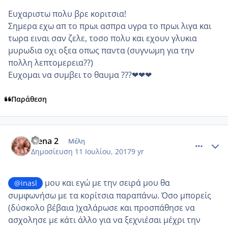
Ευχαριστω πολυ βρε κοριτσια!
Σημερα εχω απ το πρωι ασπρα υγρα το πρωι λιγα και
τωρα ειναι σαν ζελε, τοσο πολυ και εχουν γλυκια
μυρωδια οχι οξεα οπως παντα (συγνωμη για την
πολλη λεπτομερεια??)
Ευχομαι να συμβει το θαυμα ???❤❤❤
Παράθεση
comment_986156
Author stats
elena 2
Μέλη
Δημοσίευση
11 Ιουλίου, 2017
9 yr
μου και εγώ με την σειρά μου θα
@inasl
συμφωνήσω με τα κορίτσια παραπάνω. Όσο μπορείς
(δύσκολο βέβαια )χαλάρωσε και προσπάθησε να
ασχολησε με κάτι άλλο για να ξεχνιέσαι μέχρι την