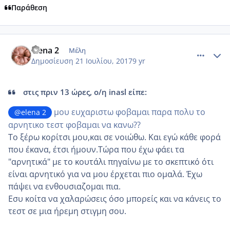
Παράθεση
comment_986624
Author stats
elena 2
Μέλη
Δημοσίευση
21 Ιουλίου, 2017
9 yr
στις πριν 13 ώρες, ο/η inasl είπε:
μου ευχαριστω φοβαμαι παρα πολυ το
@elena 2
αρνητικο τεστ φοβαμαι να κανω??
Το ξέρω κορίτσι μου,και σε νοιώθω. Και εγώ κάθε φορά
που έκανα, έτσι ήμουν.Τώρα που έχω φάει τα
"αρνητικά" με το κουτάλι πηγαίνω με το σκεπτικό ότι
είναι αρνητικό για να μου έρχεται πιο ομαλά. Έχω
πάψει να ενθουσιαζομαι πια.
Εσυ κοίτα να χαλαρώσεις όσο μπορείς και να κάνεις το
τεστ σε μια ήρεμη στιγμη σου.