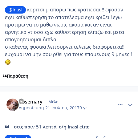
κοριτσι μ απορω πως κρατιεσαι !! εφοσον
@inasl
εχει καθυστερηση το αποτελεσμα εχει κριθει!! εγω
προτιμω να το μαθω νωρις ακομα και αν ειναι
αρνητικο γτ οσο εχω καθυστερηση ελπιζω και μετα
απογοητευομαι διπλα!
ο καθενας φυσικα λειτουργει τελειως διαφορετικα!!
ευχομαι να μην σου ρθει για τους επομενους 9 μηνες!!
Παράθεση
comment_986635
Author stats
Rosemary
Μέλη
Δημοσίευση
21 Ιουλίου, 2017
9 yr
στις πριν 51 λεπτά, ο/η inasl είπε: