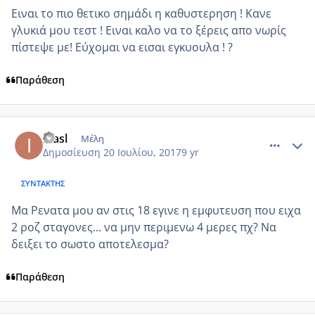
Ειναι το πιο θετικο σημάδι η καθυστερηση ! Κανε
γλυκιά μου τεστ ! Ειναι καλο να το ξέρεις απο νωρίς
πίστεψε με! Εύχομαι να εισαι εγκυουλα ! ?
Παράθεση
comment_986597
Author stats
inasl
Μέλη
Δημοσίευση
20 Ιουλίου, 2017
9 yr
ΣΥΝΤΆΚΤΗΣ
Μα Ρενατα μου αν στις 18 εγινε η εμφυτευση που ειχα
2 ροζ σταγονες... να μην περιμενω 4 μερες πχ? Να
δειξει το σωστο αποτελεσμα?
Παράθεση