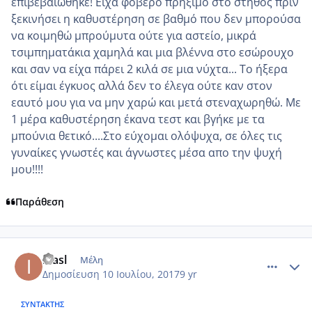
επιβεβαιώθηκε! Είχα φοβερό πρήξιμο στο στήθος πριν
ξεκινήσει η καθυστέρηση σε βαθμό που δεν μπορούσα
να κοιμηθώ μπρούμυτα ούτε για αστείο, μικρά
τσιμπηματάκια χαμηλά και μια βλέννα στο εσώρουχο
και σαν να είχα πάρει 2 κιλά σε μια νύχτα... Το ήξερα
ότι είμαι έγκυος αλλά δεν το έλεγα ούτε καν στον
εαυτό μου για να μην χαρώ και μετά στεναχωρηθώ. Με
1 μέρα καθυστέρηση έκανα τεστ και βγήκε με τα
μπούνια θετικό....Στο εύχομαι ολόψυχα, σε όλες τις
γυναίκες γνωστές και άγνωστες μέσα απο την ψυχή
μου!!!!
Παράθεση
comment_986124
Author stats
inasl
Μέλη
Δημοσίευση
10 Ιουλίου, 2017
9 yr
ΣΥΝΤΆΚΤΗΣ