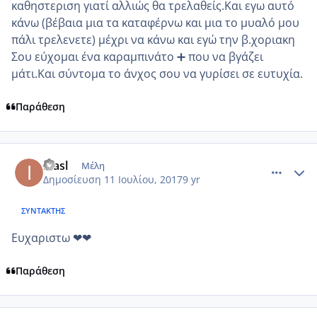
καθηστεριση γιατί αλλιώς θα τρελαθείς.Και εγω αυτό
κάνω (βέβαια μια τα καταφέρνω και μια το μυαλό μου
πάλι τρελενετε) μέχρι να κάνω και εγώ την β.χοριακη
Σου εύχομαι ένα καραμπινάτο ➕ που να βγάζει
μάτι.Και σύντομα το άνχος σου να γυρίσει σε ευτυχία.
Παράθεση
comment_986203
Author stats
inasl
Μέλη
Δημοσίευση
11 Ιουλίου, 2017
9 yr
ΣΥΝΤΆΚΤΗΣ
Ευχαριστω ❤❤
Παράθεση
comment_986544
Author stats