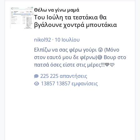
Του Ιούλη τα τεστάκια θα βγάλουνε χοντρά μπουτάκια
Θέλω να γίνω μαμά
Του Ιούλη τα τεστάκια θα
βγάλουνε χοντρά μπουτάκια
nikol92
·
10 Ιουλίου
Ελπίζω να σας φέρω γούρι 😜 (Μόνο
στον εαυτό μου δε φέρνω)😅 Βουρ στο
πατσά όσες είστε στις μέρες!!!💙🩷
225 απαντήσεις
13857 εμφανίσεις