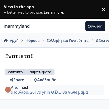
Μετάβαση σε περιεχόμενο
View in the app
×
D
A better way to browse.
Learn more
.
mammyland
Σύνδεση
Αρχή
Φόρουμ
Σύλληψη και Γονιμότητα
Θέλω ν
Ενστικτο!!
ενστικτο
συμπτωματα
Share
Ακόλουθοι
Από
inasl
9 Ιουλίου, 2017
9 yr
in
Θέλω να γίνω μαμά