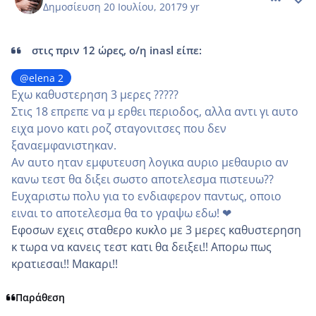
Δημοσίευση
20 Ιουλίου, 2017
9 yr
στις πριν 12 ώρες, ο/η inasl είπε:
@elena 2
Εχω καθυστερηση 3 μερες ?????
Στις 18 επρεπε να μ ερθει περιοδος, αλλα αντι γι αυτο
ειχα μονο κατι ροζ σταγονιτσες που δεν
ξαναεμφανιστηκαν.
Αν αυτο ηταν εμφυτευση λογικα αυριο μεθαυριο αν
κανω τεστ θα διξει σωστο αποτελεσμα πιστευω??
Ευχαριστω πολυ για το ενδιαφερον παντως, οποιο
ειναι το αποτελεσμα θα το γραψω εδω! ❤
Εφοσων εχεις σταθερο κυκλο με 3 μερες καθυστερηση
κ τωρα να κανεις τεστ κατι θα δειξει!! Απορω πως
κρατιεσαι!! Μακαρι!!
Παράθεση