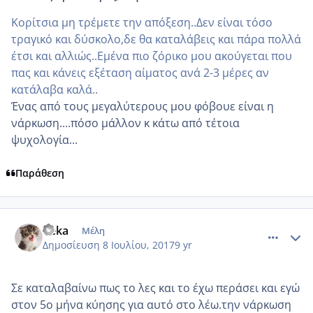
Κορίτσια μη τρέμετε την απόξεση..Δεν είναι τόσο
τραγικό και δύσκολο,δε θα καταλάβεις και πάρα πολλά
έτσι και αλλιώς..Εμένα πιο ζόρικο μου ακούγεται που
πας και κάνεις εξέταση αίματος ανά 2-3 μέρες αν
κατάλαβα καλά..
Ένας από τους μεγαλύτερους μου φόβουε είναι η
νάρκωση....πόσο μάλλον κ κάτω από τέτοια
ψυχολογία...
Παράθεση
comment_986036
Author stats
deka
Μέλη
Δημοσίευση
8 Ιουλίου, 2017
9 yr
Σε καταλαβαίνω πως το λες και το έχω περάσει και εγώ
στον 5ο μήνα κύησης για αυτό στο λέω.την νάρκωση