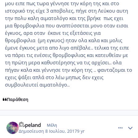
μου ειπε πως τωρα γέννησε την κόρη της και στο
ιστορικό της είχε 3 αποβολες, πήγε στη Λεύκου αυτη
την πολυ καλη αιματολόγο και της βρήκε πως εχει
μια θρομβοφιλια που αναπτύσσεται μονο οταν εισαι
έγκυος, αρα οταν έκανε τις εξετάσεις για
θρομβοφιλια (μη εγκυος) ηταν ολα καλα και μολις
έμενε έγκυος μετα απο λιγο απέβαλε.. τελικα της ειπε
να πάρει τις ενέσεις θρομβοφιλιας και κατευθείαν με
τη πρώτη μερα καθυστέρησης να τις αρχίσει.. ολα
πήγαν καλα και γέννησε την κόρη της .. φανταζομαι το
εχεις ψάξει απλά στο λέω μηπως δεν εχεις
συμβουλευτεί αιματολόγο..
Παράθεση
comment_986034
Author stats
hopeland
Μέλη
Δημοσίευση
8 Ιουλίου, 2017
9 yr