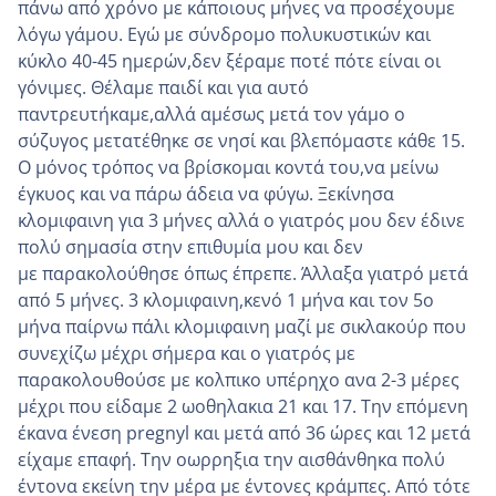
πάνω από χρόνο με κάποιους μήνες να προσέχουμε
λόγω γάμου. Εγώ με σύνδρομο πολυκυστικών και
κύκλο 40-45 ημερών,δεν ξέραμε ποτέ πότε είναι οι
γόνιμες. Θέλαμε παιδί και για αυτό
παντρευτήκαμε,αλλά αμέσως μετά τον γάμο ο
σύζυγος μετατέθηκε σε νησί και βλεπόμαστε κάθε 15.
Ο μόνος τρόπος να βρίσκομαι κοντά του,να μείνω
έγκυος και να πάρω άδεια να φύγω. Ξεκίνησα
κλομιφαινη για 3 μήνες αλλά ο γιατρός μου δεν έδινε
πολύ σημασία στην επιθυμία μου και δεν
με παρακολούθησε όπως έπρεπε. Άλλαξα γιατρό μετά
από 5 μήνες. 3 κλομιφαινη,κενό 1 μήνα και τον 5ο
μήνα παίρνω πάλι κλομιφαινη μαζί με σικλακούρ που
συνεχίζω μέχρι σήμερα και ο γιατρός με
παρακολουθούσε με κολπικο υπέρηχο ανα 2-3 μέρες
μέχρι που είδαμε 2 ωοθηλακια 21 και 17. Την επόμενη
έκανα ένεση pregnyl και μετά από 36 ώρες και 12 μετά
είχαμε επαφή. Την οωρρηξια την αισθάνθηκα πολύ
έντονα εκείνη την μέρα με έντονες κράμπες. Από τότε