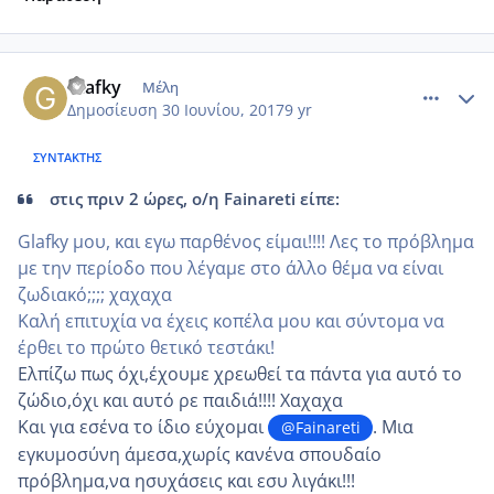
comment_985719
Author stats
Glafky
Μέλη
Δημοσίευση
30 Ιουνίου, 2017
9 yr
ΣΥΝΤΆΚΤΗΣ
στις πριν 2 ώρες, ο/η Fainareti είπε:
Glafky μου, και εγω παρθένος είμαι!!!! Λες το πρόβλημα
με την περίοδο που λέγαμε στο άλλο θέμα να είναι
ζωδιακό;;;; χαχαχα
Καλή επιτυχία να έχεις κοπέλα μου και σύντομα να
έρθει το πρώτο θετικό τεστάκι!
Ελπίζω πως όχι,έχουμε χρεωθεί τα πάντα για αυτό το
ζώδιο,όχι και αυτό ρε παιδιά!!!! Χαχαχα
Και για εσένα το ίδιο εύχομαι
. Μια
@Fainareti
εγκυμοσύνη άμεσα,χωρίς κανένα σπουδαίο
πρόβλημα,να ησυχάσεις και εσυ λιγάκι!!!