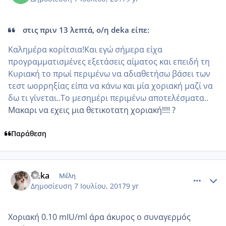
στις πριν 13 λεπτά, ο/η deka είπε:
Καλημέρα κορίτσια!Και εγώ σήμερα είχα
προγραμματισμένες εξετάσεις αίματος και επειδή τη
Κυριακή το πρωί περιμένω να αδιαθετήσω βάσει των
τεστ ωορρηξίας είπα να κάνω και μία χοριακή μαζί να
δω τι γίνεται..Το μεσημέρι περιμένω αποτελέσματα..
Μακαρι να εχεις μια θετικοτατη χοριακή!!!! ?
Παράθεση
comment_985979
Author stats
deka
Μέλη
Δημοσίευση
7 Ιουλίου, 2017
9 yr
Χοριακή 0.10 mIU/ml άρα άκυρος ο συναγερμός