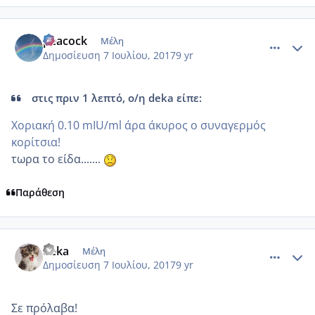
comment_985981
Author stats
peacock
Μέλη
Δημοσίευση
7 Ιουλίου, 2017
9 yr
στις πριν 1 λεπτό, ο/η deka είπε:
Χοριακή 0.10 mIU/ml άρα άκυρος ο συναγερμός
κορίτσια!
τωρα το είδα.......
Παράθεση
comment_985982
Author stats
deka
Μέλη
Δημοσίευση
7 Ιουλίου, 2017
9 yr
Σε πρόλαβα!