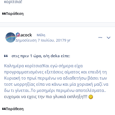
κορίτσια!
Παράθεση
comment_985980
Author stats
peacock
Μέλη
Δημοσίευση
7 Ιουλίου, 2017
9 yr
στις πριν 1 ώρα, ο/η deka είπε:
Καλημέρα κορίτσια!Και εγώ σήμερα είχα
προγραμματισμένες εξετάσεις αίματος και επειδή τη
Κυριακή το πρωί περιμένω να αδιαθετήσω βάσει των
τεστ ωορρηξίας είπα να κάνω και μία χοριακή μαζί να
δω τι γίνεται..Το μεσημέρι περιμένω αποτελέσματα..
ευχομαι να εχεις την πιο γλυκιά εκπληξη!!!!
Παράθεση