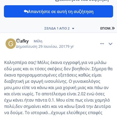
Απαντήστε σε αυτή τη συζήτηση
L
ΣΕΛΊΔΑ 1 ΑΠΌ 2
ΕΠΌΜ.
comment_985682
Author stats
Glafky
Μέλη
Δημοσίευση
29 Ιουνίου, 2017
9 yr
Καλησπέρα σας! Μόλις έκανα εγγραφή,για να μιλάω
εδώ μιας και οι τόσες σκέψεις δεν βοηθούν. Σήμερα θα
έκανα προγραμματισμένες εξετάσεις καθώς είμαι
διαβητική με αγωγή ινσουλίνης. Ο γυναικολόγος
μου,μου είπε να κάνω και μια χορική μιας και πάω αν
και είναι νωρίς. Το αποτέλεσμα είναι 2.02 ενώ όσες
έχω κάνει ήταν πάντα 0.1. Μου είπε πως είναι χαμηλό
πολύ,δεν σημαίνει κάτι και να κάνω ξανά την Δευτέρα
να δούμε. Το ιστορικό...έχουμε ελεύθερες επαφές