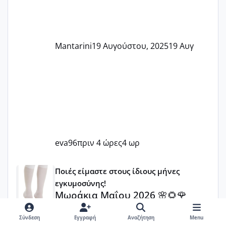
Mantarini
19 Αυγούστου, 2025
19 Αυγ
eva96
πριν 4 ώρες
4 ωρ
Μωράκια Μαΐου 2026 🌸🌻🌹
Ποιές είμαστε στους ίδιους μήνες
εγκυμοσύνης!
Μωράκια Μαΐου 2026 🌸🌻🌹
Elk
·
13 Οκτωβρίου, 2025
Σύνδεση
Εγγραφή
Αναζήτηση
Menu