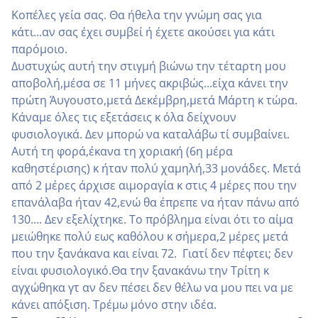
Κοπέλες γεία σας. Θα ήθελα την γνώμη σας για
κάτι...αν σας έχει συμβεί ή έχετε ακούσει για κάτι
παρόμοιο.
Δυστυχώς αυτή την στιγμή βιώνω την τέταρτη μου
αποβολή,μέσα σε 11 μήνες ακριβώς...είχα κάνει την
πρώτη Άυγουστο,μετά Δεκέμβρη,μετά Μάρτη κ τώρα.
Κάναμε όλες τις εξετάσεις κ όλα δείχνουν
φυσιολογικά. Δεν μπορώ να καταλάβω τί συμβαίνει.
Αυτή τη φορά,έκανα τη χοριακή (6η μέρα
καθηστέρισης) κ ήταν πολύ χαμηλή,33 μονάδες. Μετά
από 2 μέρες άρχισε αιμοραγία κ στις 4 μέρες που την
επανάλαβα ήταν 42,ενώ θα έπρεπε να ήταν πάνω από
130.... Δεν εξελίχτηκε. Το πρόβλημα είναι ότι το αίμα
μειώθηκε πολύ εως καθόλου κ σήμερα,2 μέρες μετά
που την ξανάκανα και είναι 72. Γιατί δεν πέφτει; δεν
είναι φυσιολογικό.Θα την ξανακάνω την Τρίτη κ
αγχώθηκα γτ αν δεν πέσει δεν θέλω να μου πει να με
κάνει απόξιση. Τρέμω μόνο στην ιδέα.