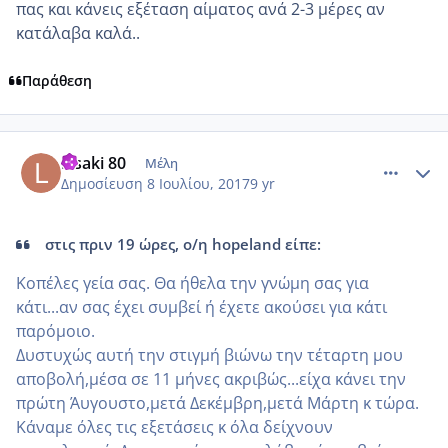
πας και κάνεις εξέταση αίματος ανά 2-3 μέρες αν
κατάλαβα καλά..
Παράθεση
comment_986030
Author stats
Lisaki 80
Μέλη
Δημοσίευση
8 Ιουλίου, 2017
9 yr
στις πριν 19 ώρες, ο/η hopeland είπε:
Κοπέλες γεία σας. Θα ήθελα την γνώμη σας για
κάτι...αν σας έχει συμβεί ή έχετε ακούσει για κάτι
παρόμοιο.
Δυστυχώς αυτή την στιγμή βιώνω την τέταρτη μου
αποβολή,μέσα σε 11 μήνες ακριβώς...είχα κάνει την
πρώτη Άυγουστο,μετά Δεκέμβρη,μετά Μάρτη κ τώρα.
Κάναμε όλες τις εξετάσεις κ όλα δείχνουν