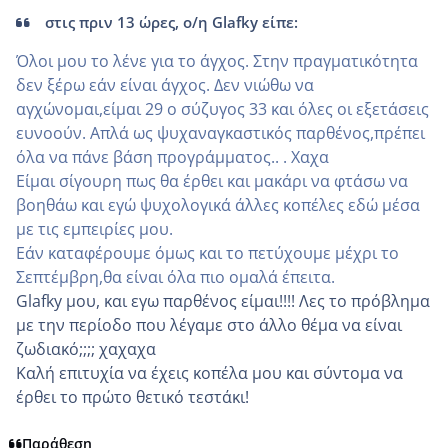
στις πριν 13 ώρες, ο/η Glafky είπε:
Όλοι μου το λένε για το άγχος. Στην πραγματικότητα
δεν ξέρω εάν είναι άγχος. Δεν νιώθω να
αγχώνομαι,είμαι 29 ο σύζυγος 33 και όλες οι εξετάσεις
ευνοούν. Απλά ως ψυχαναγκαστικός παρθένος,πρέπει
όλα να πάνε βάση προγράμματος.. . Χαχα
Είμαι σίγουρη πως θα έρθει και μακάρι να φτάσω να
βοηθάω και εγώ ψυχολογικά άλλες κοπέλες εδώ μέσα
με τις εμπειρίες μου.
Εάν καταφέρουμε όμως και το πετύχουμε μέχρι το
Σεπτέμβρη,θα είναι όλα πιο ομαλά έπειτα.
Glafky μου, και εγω παρθένος είμαι!!!! Λες το πρόβλημα
με την περίοδο που λέγαμε στο άλλο θέμα να είναι
ζωδιακό;;;; χαχαχα
Καλή επιτυχία να έχεις κοπέλα μου και σύντομα να
έρθει το πρώτο θετικό τεστάκι!
Παράθεση