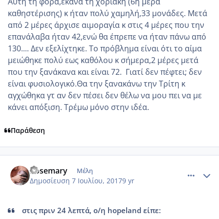
Αυτή τη φορά,έκανα τη χοριακή (6η μέρα
καθηστέρισης) κ ήταν πολύ χαμηλή,33 μονάδες. Μετά
από 2 μέρες άρχισε αιμοραγία κ στις 4 μέρες που την
επανάλαβα ήταν 42,ενώ θα έπρεπε να ήταν πάνω από
130.... Δεν εξελίχτηκε. Το πρόβλημα είναι ότι το αίμα
μειώθηκε πολύ εως καθόλου κ σήμερα,2 μέρες μετά
που την ξανάκανα και είναι 72. Γιατί δεν πέφτει; δεν
είναι φυσιολογικό.Θα την ξανακάνω την Τρίτη κ
αγχώθηκα γτ αν δεν πέσει δεν θέλω να μου πει να με
κάνει απόξιση. Τρέμω μόνο στην ιδέα.
Παράθεση
comment_986000
Author stats
Rosemary
Μέλη
Δημοσίευση
7 Ιουλίου, 2017
9 yr
στις πριν 24 λεπτά, ο/η hopeland είπε: