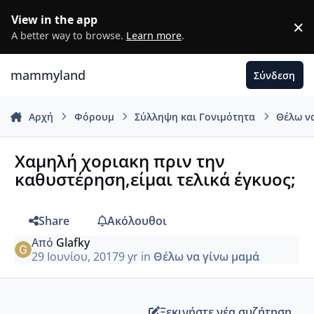
Μετάβαση σε περιεχόμενο
View in the app
×
D
A better way to browse.
Learn more
.
mammyland
Σύνδεση
Αρχή
Φόρουμ
Σύλληψη και Γονιμότητα
Θέλω ν
Χαμηλή χοριακη πριν την
καθυστέρηση,είμαι τελικά έγκυος;
Share
Ακόλουθοι
Από
Glafky
29 Ιουνίου, 2017
9 yr
in
Θέλω να γίνω μαμά
Ξεκινήστε νέα συζήτηση