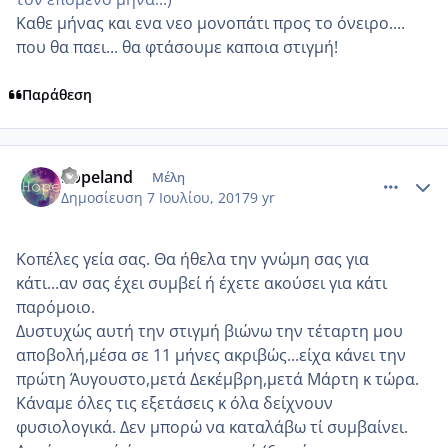
Καθε μήνας και ενα νεο μονοπάτι προς το όνειρο....
που θα παει... θα φτάσουμε καποια στιγμή!
Παράθεση
comment_985999
Author stats
hopeland
Μέλη
Δημοσίευση
7 Ιουλίου, 2017
9 yr
Κοπέλες γεία σας. Θα ήθελα την γνώμη σας για
κάτι...αν σας έχει συμβεί ή έχετε ακούσει για κάτι
παρόμοιο.
Δυστυχώς αυτή την στιγμή βιώνω την τέταρτη μου
αποβολή,μέσα σε 11 μήνες ακριβώς...είχα κάνει την
πρώτη Άυγουστο,μετά Δεκέμβρη,μετά Μάρτη κ τώρα.
Κάναμε όλες τις εξετάσεις κ όλα δείχνουν
φυσιολογικά. Δεν μπορώ να καταλάβω τί συμβαίνει.