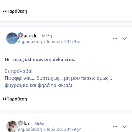
Παράθεση
comment_985983
Author stats
peacock
Μέλη
Δημοσίευση
7 Ιουλίου, 2017
9 yr
στις Just now, ο/η deka είπε:
Σε πρόλαβα!
Πφφφφ! ναι.... δυστυχως... μη μου πεσεις όμως...
ψυχραιμία και ψηλά το κεφαλι!
Παράθεση
comment_985984
Author stats
deka
Μέλη
Δημοσίευση
7 Ιουλίου, 2017
9 yr