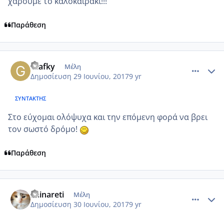
χαρούμε το καλοκαιράκι!!!
Παράθεση
comment_985703
Author stats
Glafky
Μέλη
Δημοσίευση
29 Ιουνίου, 2017
9 yr
ΣΥΝΤΆΚΤΗΣ
Στο εύχομαι ολόψυχα και την επόμενη φορά να βρει
τον σωστό δρόμο!
Παράθεση
comment_985713
Author stats
Fainareti
Μέλη
Δημοσίευση
30 Ιουνίου, 2017
9 yr