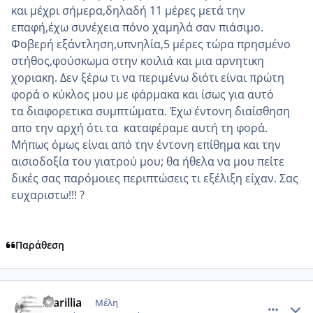
και μέχρι σήμερα,δηλαδή 11 μέρες μετά την
επαφή,έχω συνέχεια πόνο χαμηλά σαν πιάσιμο.
Φοβερή εξάντληση,υπνηλία,5 μέρες τώρα πρησμένο
στήθος,φούσκωμα στην κοιλιά και μια αρνητικη
χοριακη. Δεν ξέρω τι να περιμένω διότι είναι πρώτη
φορά ο κύκλος μου με φάρμακα και ίσως για αυτό
τα διαφορετικα συμπτώματα. Έχω έντονη διαίσθηση
απο την αρχή ότι τα καταφέραμε αυτή τη φορά.
Μήπως όμως είναι από την έντονη επίθημα και την
αισιοδοξία του γιατρού μου; θα ήθελα να μου πείτε
δικές σας παρόμοιες περιπτώσεις τι εξέλιξη είχαν. Σας
ευχαριστω!!! ?
Παράθεση
comment_985686
Author stats
marillia
Μέλη