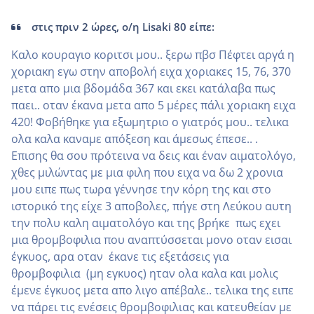
στις πριν 2 ώρες, ο/η Lisaki 80 είπε:
Καλο κουραγιο κοριτσι μου.. ξερω πβσ Πέφτει αργά η
χοριακη εγω στην αποβολή ειχα χοριακες 15, 76, 370
μετα απο μια βδομάδα 367 και εκει κατάλαβα πως
παει.. οταν έκανα μετα απο 5 μέρες πάλι χοριακη ειχα
420! Φοβήθηκε για εξωμητριο ο γιατρός μου.. τελικα
ολα καλα καναμε απόξεση και άμεσως έπεσε.. .
Επισης θα σου πρότεινα να δεις και έναν αιματολόγο,
χθες μιλώντας με μια φιλη που ειχα να δω 2 χρονια
μου ειπε πως τωρα γέννησε την κόρη της και στο
ιστορικό της είχε 3 αποβολες, πήγε στη Λεύκου αυτη
την πολυ καλη αιματολόγο και της βρήκε πως εχει
μια θρομβοφιλια που αναπτύσσεται μονο οταν εισαι
έγκυος, αρα οταν έκανε τις εξετάσεις για
θρομβοφιλια (μη εγκυος) ηταν ολα καλα και μολις
έμενε έγκυος μετα απο λιγο απέβαλε.. τελικα της ειπε
να πάρει τις ενέσεις θρομβοφιλιας και κατευθείαν με