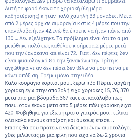
φυσιολογικά. Δεν μπορώ να καταλάβω τί συμβαίνει.
Αυτή τη φορά,έκανα τη χοριακή (6η μέρα
καθηστέρισης) κ ήταν πολύ χαμηλή,33 μονάδες. Μετά
από 2 μέρες άρχισε αιμοραγία κ στις 4 μέρες που την
επανάλαβα ήταν 42,ενώ θα έπρεπε να ήταν πάνω από
130.... Δεν εξελίχτηκε. Το πρόβλημα είναι ότι το αίμα
μειώθηκε πολύ εως καθόλου κ σήμερα,2 μέρες μετά
που την ξανάκανα και είναι 72. Γιατί δεν πέφτει; δεν
είναι φυσιολογικό.Θα την ξανακάνω την Τρίτη κ
αγχώθηκα γτ αν δεν πέσει δεν θέλω να μου πει να με
κάνει απόξιση. Τρέμω μόνο στην ιδέα.
Καλο κουραγιο κοριτσι μου.. ξερω πβσ Πέφτει αργά η
χοριακη εγω στην αποβολή ειχα χοριακες 15, 76, 370
μετα απο μια βδομάδα 367 και εκει κατάλαβα πως
παει.. οταν έκανα μετα απο 5 μέρες πάλι χοριακη ειχα
420! Φοβήθηκε για εξωμητριο ο γιατρός μου.. τελικα
ολα καλα καναμε απόξεση και άμεσως έπεσε.. .
Επισης θα σου πρότεινα να δεις και έναν αιματολόγο,
χθες μιλώντας με μια φιλη που ειχα να δω 2 χρονια