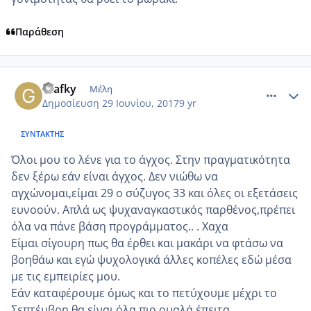
Παράθεση
comment_985692
Author stats
Glafky
Μέλη
Δημοσίευση
29 Ιουνίου, 2017
9 yr
ΣΥΝΤΆΚΤΗΣ
Όλοι μου το λένε για το άγχος. Στην πραγματικότητα
δεν ξέρω εάν είναι άγχος. Δεν νιώθω να
αγχώνομαι,είμαι 29 ο σύζυγος 33 και όλες οι εξετάσεις
ευνοούν. Απλά ως ψυχαναγκαστικός παρθένος,πρέπει
όλα να πάνε βάση προγράμματος.. . Χαχα
Είμαι σίγουρη πως θα έρθει και μακάρι να φτάσω να
βοηθάω και εγώ ψυχολογικά άλλες κοπέλες εδώ μέσα
με τις εμπειρίες μου.
Εάν καταφέρουμε όμως και το πετύχουμε μέχρι το
Σεπτέμβρη,θα είναι όλα πιο ομαλά έπειτα.