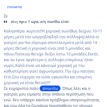
ΣΥΝΤΆΚΤΗΣ
Σε
στις πριν 1 ώρα, ο/η marillia είπε:
Kαλησπέρα κορίτσι!!Η χοριακή συνήθως δείχνει 10-11
μέρες μετά την ωορρηξία(δηλ.την σύλληψη).Αλλά οι
γιατροί για πιο σίγουρα αποτελέσματα μετά από 14
μέρες.Θετική η χοριακή είναι από 5 μονάδες και
πάνω.Πιστευώ θα είχε δείξει έστω 10 μονάδες.Εκτός
και αν έγινε αργότερα η σύλληψη επομένως ήταν
νωρίς.Καλά είναι να κάνουμε χοριακή με την
καθυστέρηση γιατί αγχωνόμαστε.Την έχω πατήσει
έτσι.Σου εύχομαι να είσαι εγκυούλα και επομένη
χοριακή να είναι θετική!!!!
Σε ευχαριστώ πολύ
. Όπως λέει και ο
@marillia
γιατρός μου είμαστε στην σπάνια περίπτωση που
ενώ δεν υπάρχει κανένα πρόβλημα υπογονιμότητας
και ενω όλα τα ζευγάρια προσπαθούν τις γόνιμες