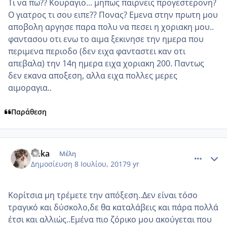
Τι να πω?? Κουραγιο... μηπως παιρνεις προγεστερονη?
Ο γιατρος τι σου ειπε?? Πονας? Εμενα στην πρωτη μου
αποβολη αργησε παρα πολυ να πεσει η χοριακη μου..
φαντασου οτι ενω το αιμα ξεκινησε την ημερα που
περιμενα περιοδο (δεν ειχα φανταστει καν οτι
απεβαλα) την 14η ημερα ειχα χοριακη 200. Παντως
δεν εκανα αποξεση, αλλα ειχα πολλες μερες
αιμοραγια..
Παράθεση
comment_986009
Author stats
deka
Μέλη
Δημοσίευση
8 Ιουλίου, 2017
9 yr
Κορίτσια μη τρέμετε την απόξεση..Δεν είναι τόσο
τραγικό και δύσκολο,δε θα καταλάβεις και πάρα πολλά
έτσι και αλλιώς..Εμένα πιο ζόρικο μου ακούγεται που