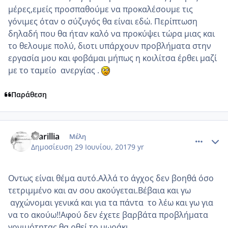
μέρες,εμείς προσπαθούμε να προκαλέσουμε τις
γόνιμες όταν ο σύζυγός θα είναι εδώ. Περίπτωση
δηλαδή που θα ήταν καλό να προκύψει τώρα μιας και
το θελουμε πολύ, διοτι υπάρχουν προβλήματα στην
εργασία μου και φοβάμαι μήπως η κοιλίτσα έρθει μαζί
με το ταμείο ανεργίας .
Παράθεση
comment_985690
Author stats
marillia
Μέλη
Δημοσίευση
29 Ιουνίου, 2017
9 yr
Οντως είναι θέμα αυτό.Αλλά το άγχος δεν βοηθά όσο
τετριμμένο και αν σου ακούγεται.Βέβαια και γω
αγχώνομαι γενικά και για τα πάντα το λέω και γω για
να το ακούω!!Αφού δεν έχετε βαρβάτα προβλήματα
γονιμότητας θα ρθεί το μωράκι.