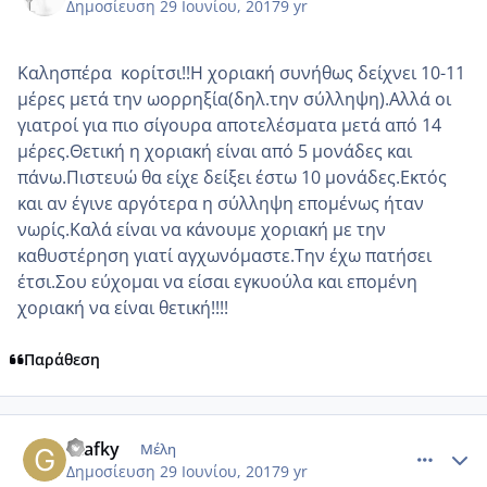
Δημοσίευση
29 Ιουνίου, 2017
9 yr
Kαλησπέρα κορίτσι!!Η χοριακή συνήθως δείχνει 10-11
μέρες μετά την ωορρηξία(δηλ.την σύλληψη).Αλλά οι
γιατροί για πιο σίγουρα αποτελέσματα μετά από 14
μέρες.Θετική η χοριακή είναι από 5 μονάδες και
πάνω.Πιστευώ θα είχε δείξει έστω 10 μονάδες.Εκτός
και αν έγινε αργότερα η σύλληψη επομένως ήταν
νωρίς.Καλά είναι να κάνουμε χοριακή με την
καθυστέρηση γιατί αγχωνόμαστε.Την έχω πατήσει
έτσι.Σου εύχομαι να είσαι εγκυούλα και επομένη
χοριακή να είναι θετική!!!!
Παράθεση
comment_985688
Author stats
Glafky
Μέλη
Δημοσίευση
29 Ιουνίου, 2017
9 yr