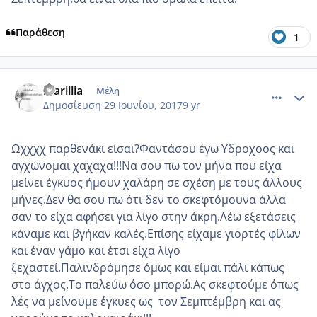
Παράθεση
1
comment_985694
Author stats
marillia
Μέλη
Δημοσίευση
29 Ιουνίου, 2017
9 yr
Ωχχχχ παρθενάκι είσαι?Φαντάσου έγω Υδροχοος και
αγχώνομαι χαχαχα!!!Να σου πω τον μήνα που είχα
μείνει έγκυος ήμουν χαλάρη σε σχέση με τους άλλους
μήνες.Δεν θα σου πω ότι δεν το σκεφτόμουνα άλλα
σαν το είχα αφήσει για λίγο στην άκρη.Λέω εξετάσεις
κάναμε και βγήκαν καλές.Επίσης είχαμε γιορτές φίλων
και έναν γάμο και έτσι είχα λίγο
ξεχαστεί.Παλινδρόμησε όμως και είμαι πάλι κάπως
στο άγχος.Το παλεύω όσο μπορώ.Ας σκεφτούμε όπως
λές να μείνουμε έγκυες ως τον Σεμπτέμβρη και ας