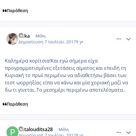
Παράθεση
comment_985972
Author stats
deka
Μέλη
Δημοσίευση
7 Ιουλίου, 2017
9 yr
Καλημέρα κορίτσια!Και εγώ σήμερα είχα
προγραμματισμένες εξετάσεις αίματος και επειδή τη
Κυριακή το πρωί περιμένω να αδιαθετήσω βάσει των
τεστ ωορρηξίας είπα να κάνω και μία χοριακή μαζί να
δω τι γίνεται..Το μεσημέρι περιμένω αποτελέσματα..
Παράθεση
comment_985974
Author stats
Petalouditsa28
Μέλη
Δημοσίευση
7 Ιουλίου, 2017
9 yr