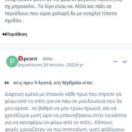
πχ μπροκολο.. Το λίγο είναι οκ. Αλλά και πάλι σε
περιόδους που είμαι χαλαρή δε με ενοχλεί τίποτα
σχεδόν..
Παράθεση
comment_1313479
Author stats
popcorn
Μέλη
Δημοσίευση
20 Ιουνίου, 2022
4 yr
στις πριν 9 λεπτά, ο/η MyElpida είπε:
Διαροιες εμένα με έπιαναν κάθε πρωί που έπρεπε να
φύγω από το σπίτι για να παω σε μια δουλεια που δε
μου αρεσε.. σε βαθμό να μην τρώω πρωινό, και να
χρειάζομαι μισή ώρα να μπαινοβγαινω στην τουαλέτα
για να καταφέρω να φύγω από το σπίτι.. Κάποιες
φορές χρειαζόταν να πιω Immodium, γιατί φοβόμουν