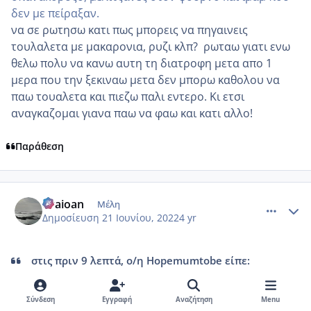
δεν με πείραξαν.
να σε ρωτησω κατι πως μπορεις να πηγαινεις
τουλαλετα με μακαρονια, ρυζι κλπ? ρωταω γιατι ενω
θελω πολυ να κανω αυτη τη διατροφη μετα απο 1
μερα που την ξεκιναω μετα δεν μπορω καθολου να
παω τουαλετα και πιεζω παλι εντερο. Κι ετσι
αναγκαζομαι γιανα παω να φαω και κατι αλλο!
Παράθεση
comment_1313560
Author stats
evaioan
Μέλη
Δημοσίευση
21 Ιουνίου, 2022
4 yr
στις πριν 9 λεπτά, ο/η Hopemumtobe είπε:
να σε ρωτησω κατι πως μπορεις να πηγαινεις
Σύνδεση
Εγγραφή
Αναζήτηση
Menu
τουλαλετα με μακαρονια, ρυζι κλπ? ρωταω γιατι ενω