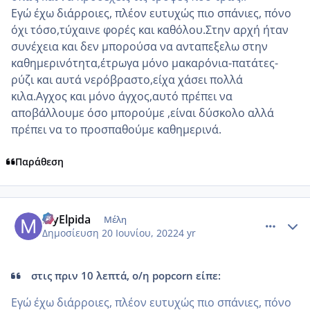
Εγώ έχω διάρροιες, πλέον ευτυχώς πιο σπάνιες, πόνο
όχι τόσο,τύχαινε φορές και καθόλου.Στην αρχή ήταν
συνέχεια και δεν μπορούσα να ανταπεξελω στην
καθημερινότητα,έτρωγα μόνο μακαρόνια-πατάτες-
ρύζι και αυτά νερόβραστο,είχα χάσει πολλά
κιλα.Αγχος και μόνο άγχος,αυτό πρέπει να
αποβάλλουμε όσο μπορούμε ,είναι δύσκολο αλλά
πρέπει να το προσπαθούμε καθημερινά.
Παράθεση
comment_1313476
Author stats
MyElpida
Μέλη
Δημοσίευση
20 Ιουνίου, 2022
4 yr
στις πριν 10 λεπτά, ο/η popcorn είπε:
Εγώ έχω διάρροιες, πλέον ευτυχώς πιο σπάνιες, πόνο