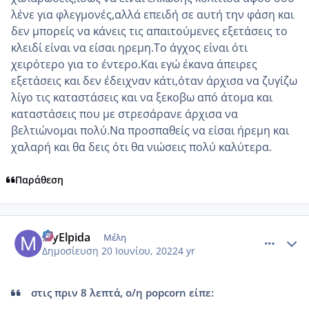
λένε για φλεγμονές,αλλά επειδή σε αυτή την φάση και
δεν μπορείς να κάνεις τις απαιτούμενες εξετάσεις το
κλειδί είναι να είσαι ηρεμη.Το άγχος είναι ότι
χειρότερο για το έντερο.Και εγώ έκανα άπειρες
εξετάσεις και δεν έδειχναν κάτι,όταν άρχισα να ζυγίζω
λίγο τις καταστάσεις και να ξεκοβω από άτομα και
καταστάσεις που με στρεσάρανε άρχισα να
βελτιώνομαι πολύ.Να προσπαθείς να είσαι ήρεμη και
χαλαρή και θα δεις ότι θα νιώσεις πολύ καλύτερα.
Παράθεση
comment_1313473
Author stats
MyElpida
Μέλη
Δημοσίευση
20 Ιουνίου, 2022
4 yr
στις πριν 8 λεπτά, ο/η popcorn είπε: