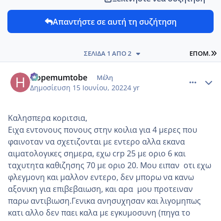
Απαντήστε σε αυτή τη συζήτηση
L
ΣΕΛΊΔΑ 1 ΑΠΌ 2
ΕΠΌΜ.
comment_1312823
Author stats
Hopemumtobe
Μέλη
Δημοσίευση
15 Ιουνίου, 2022
4 yr
Καλησπερα κοριτσια,
Ειχα εντονους πονους στην κοιλια για 4 μερες που
φαινοταν να σχετιζονται με εντερο αλλα εκανα
αιματολογικες σημερα, εχω crp 25 με οριο 6 και
ταχυτητα καθιζησης 70 με οριο 20. Μου ειπαν οτι εχω
φλεγμονη και μαλλον εντερο, δεν μπορω να κανω
αξονικη για επιβεβαιωση, και αρα μου προτειναν
παρω αντιβιωση.Γενικα ανησυχησαν και λιγομηπως
κατι αλλο δεν παει καλα με εγκυμοσυνη (πηγα το