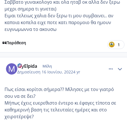
Σαββατο γυναικολογο και ολα ηταβ οκ αλλα δεν ξερω
μεχρι σημερα τι γινεται)
Ειμαι τελειως χαλια δεν ξερω τι μου συμβαινει.. αν
καποια κοπελα ειχε ποτε κατι παρομοιο θα ημουν
ευγνωμωννα το ακουσω
Παράθεση
1
comment_1312948
Author stats
MyElpida
Μέλη
Δημοσίευση
16 Ιουνίου, 2022
4 yr
Πως είσαι κορίτσι σήμερα?? Μίλησες με τον γιατρό
σου να σε δει?
Μήπως έχεις ευερεθιστο έντερο κι έφαγες τίποτα σε
καθημερινή βαση τις τελευταίες ημέρες και στο
χειροτέρεψε?