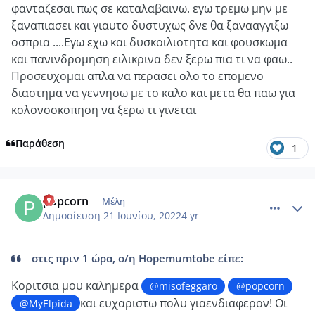
φανταζεσαι πως σε καταλαβαινω. εγω τρεμω μην με
ξαναπιασει και γιαυτο δυστυχως δνε θα ξανααγγιξω
οσπρια ....Εγω εχω και δυσκοιλιοτητα και φουσκωμα
και πανινδρομηση ειλικρινα δεν ξερω πια τι να φαω..
Προσευχομαι απλα να περασει ολο το επομενο
διαστημα να γεννησω με το καλο και μετα θα παω για
κολονοσκοπηση να ξερω τι γινεται
Παράθεση
1
comment_1313533
Author stats
popcorn
Μέλη
Δημοσίευση
21 Ιουνίου, 2022
4 yr
στις πριν 1 ώρα, ο/η Hopemumtobe είπε:
Κοριτσια μου καλημερα
@misofeggaro
@popcorn
και ευχαριστω πολυ γιαενδιαφερον!
Οι
@MyElpida