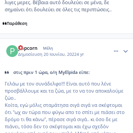
λιγες μερες. Βέβαια αυτό δουλεύει σε μένα, δε
σημαίνει ότι δουλεύει σε όλες τις περιπτώσεις..
Παράθεση
comment_1313501
Author stats
popcorn
Μέλη
Δημοσίευση
20 Ιουνίου, 2022
4 yr
στις πριν 1 ώρα, ο/η MyElpida είπε:
Γελάω με τον συνάδελφο!!! Είναι αυτό που λένε
προσβάλλουμε και τα ζώα, με το να τον αποκαλούμε
ζώο..
Κοίτα, εγώ μόλις σταμάτησα σιγά σιγά να σκέφτομαι
ότι "ωχ αν τώρα που φύγω απο το σπίτι με πιάσει στο
δρόμο τι θα κάνω", πέρασε σιγά σιγά.. κι όσο δε με
πιάνει, τόσο δεν το σκέφτομαι και έχω σχεδόν