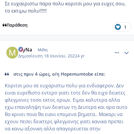
Σε ευχαεριστω παρα πολυ κοριτσι μου για ευχες σου,
το εκτιμω πολυ!!!!!!
Παράθεση
1
comment_1313274
Author stats
MyNa
Μέλη
Δημοσίευση
18 Ιουνίου, 2022
4 yr
στις πριν 4 ώρες, ο/η Hopemumtobe είπε:
Κοριτσι μου σε ευχαριστω πολυ για ενδιαφερον. Δεν
ειναι ευρεθιστο εντερο γιατι τοτε δεν θα ειχα δεικτες
φλεγμονες τοσο εκτος οριων. Ειμαι καλυτερα αλλα
εχω επαναληψη των δεικτων τη Δευτερα και αρα αυτο
θα κρινει ποια θα ειανι επομενα βηματα.. Μακαρι να
εχουν πεσει δεικτερς φλεγμονης γιατι κανικα πρεπει
να κανω αξονικη αλλα απαγορευεται στην