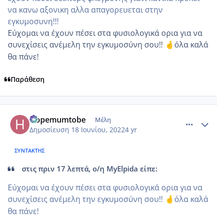
να κανω αξονικη αλλα απαγορευεται στην
εγκυμοσυνη!!!
Εύχομαι να έχουν πέσει στα φυσιολογικά ορια για να
συνεχίσεις ανέμελη την εγκυμοσύνη σου!!
όλα καλά
🤞
θα πάνε!
Παράθεση
comment_1313261
Author stats
Hopemumtobe
Μέλη
Δημοσίευση
18 Ιουνίου, 2022
4 yr
ΣΥΝΤΆΚΤΗΣ
στις πριν 17 λεπτά, ο/η MyElpida είπε:
Εύχομαι να έχουν πέσει στα φυσιολογικά ορια για να
συνεχίσεις ανέμελη την εγκυμοσύνη σου!!
όλα καλά
🤞
θα πάνε!