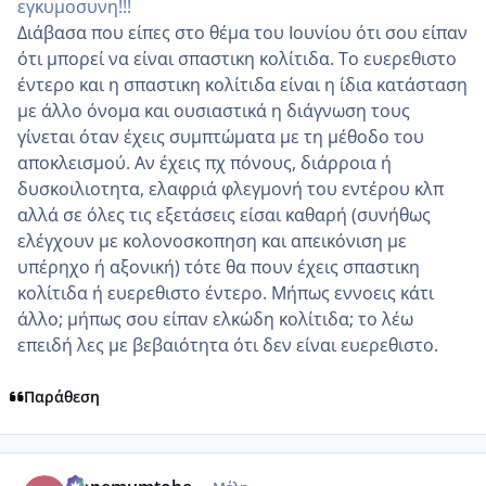
εγκυμοσυνη!!!
Διάβασα που είπες στο θέμα του Ιουνίου ότι σου είπαν
ότι μπορεί να είναι σπαστικη κολίτιδα. Το ευερεθιστο
έντερο και η σπαστικη κολίτιδα είναι η ίδια κατάσταση
με άλλο όνομα και ουσιαστικά η διάγνωση τους
γίνεται όταν έχεις συμπτώματα με τη μέθοδο του
αποκλεισμού. Αν έχεις πχ πόνους, διάρροια ή
δυσκοιλιοτητα, ελαφριά φλεγμονή του εντέρου κλπ
αλλά σε όλες τις εξετάσεις είσαι καθαρή (συνήθως
ελέγχουν με κολονοσκοπηση και απεικόνιση με
υπέρηχο ή αξονική) τότε θα πουν έχεις σπαστικη
κολίτιδα ή ευερεθιστο έντερο. Μήπως εννοεις κάτι
άλλο; μήπως σου είπαν ελκώδη κολίτιδα; το λέω
επειδή λες με βεβαιότητα ότι δεν είναι ευερεθιστο.
Παράθεση
comment_1313277
Author stats