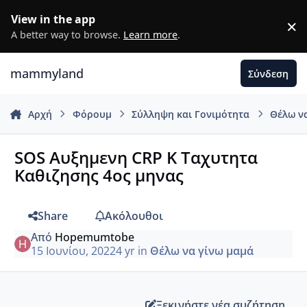
Μετάβαση σε περιεχόμενο
View in the app
×
D
A better way to browse.
Learn more
.
mammyland
Σύνδεση
Αρχή
Φόρουμ
Σύλληψη και Γονιμότητα
Θέλω ν
SOS Αυξημενη CRP K Ταχυτητα
Καθιζησης 4ος μηνας
Share
Ακόλουθοι
Από
Hopemumtobe
15 Ιουνίου, 2022
4 yr
in
Θέλω να γίνω μαμά
Ξεκινήστε νέα συζήτηση