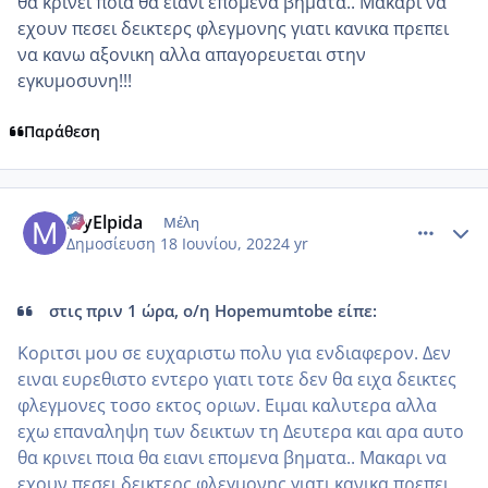
θα κρινει ποια θα ειανι επομενα βηματα.. Μακαρι να
εχουν πεσει δεικτερς φλεγμονης γιατι κανικα πρεπει
να κανω αξονικη αλλα απαγορευεται στην
εγκυμοσυνη!!!
Παράθεση
comment_1313258
Author stats
MyElpida
Μέλη
Δημοσίευση
18 Ιουνίου, 2022
4 yr
στις πριν 1 ώρα, ο/η Hopemumtobe είπε:
Κοριτσι μου σε ευχαριστω πολυ για ενδιαφερον. Δεν
ειναι ευρεθιστο εντερο γιατι τοτε δεν θα ειχα δεικτες
φλεγμονες τοσο εκτος οριων. Ειμαι καλυτερα αλλα
εχω επαναληψη των δεικτων τη Δευτερα και αρα αυτο
θα κρινει ποια θα ειανι επομενα βηματα.. Μακαρι να
εχουν πεσει δεικτερς φλεγμονης γιατι κανικα πρεπει