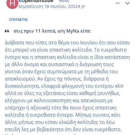
Hopemumtobe
Μέλη
Δημοσίευση
18 Ιουνίου, 2022
4 yr
ΣΥΝΤΆΚΤΗΣ
στις πριν 11 λεπτά, ο/η MyNa είπε:
Διάβασα που είπες στο θέμα του Ιουνίου ότι σου είπαν
ότι μπορεί να είναι σπαστικη κολίτιδα. Το ευερεθιστο
έντερο και η σπαστικη κολίτιδα είναι η ίδια κατάσταση
με άλλο όνομα και ουσιαστικά η διάγνωση τους
γίνεται όταν έχεις συμπτώματα με τη μέθοδο του
αποκλεισμού. Αν έχεις πχ πόνους, διάρροια ή
δυσκοιλιοτητα, ελαφριά φλεγμονή του εντέρου κλπ
αλλά σε όλες τις εξετάσεις είσαι καθαρή (συνήθως
ελέγχουν με κολονοσκοπηση και απεικόνιση με
υπέρηχο ή αξονική) τότε θα πουν έχεις σπαστικη
κολίτιδα ή ευερεθιστο έντερο. Μήπως εννοεις κάτι
άλλο; μήπως σου είπαν ελκώδη κολίτιδα; το λέω
επειδή λες με βεβαιότητα ότι δεν είναι ευερεθιστο.