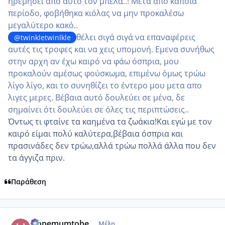
ηρεμήσει από αυτό τον μπελά..! Μετά από κάποια
περίοδο, φοβήθηκα κιόλας να μην προκαλέσω
μεγαλύτερο κακό..
θέλει σιγά σιγά να επαναφέρεις
@twinkletwinlkle
αυτές τις τροφες και να χεις υπομονή. Εμενα συνήθως
στην αρχη αν έχω καιρό να φάω όσπρια, μου
προκαλούν αμέσως φούσκωμα, επιμένω όμως τρώω
λίγο λίγο, και το συνηθίζει το έντερο μου μετα απο
λιγες μερες. Βέβαια αυτό δουλεύει σε μένα, δε
σημαίνει ότι δουλεύει σε όλες τις περιπτώσεις..
Όντως τι φταίνε τα καημένα τα ζωάκια!Και εγώ με τον
καιρό είμαι πολύ καλύτερα,βέβαια όσπρια και
πρασινάδες δεν τρώω,αλλά τρώω πολλά άλλα που δεν
τα άγγιζα πριν.
Παράθεση
comment_1313527
Author stats
Hopemumtobe
Μέλη