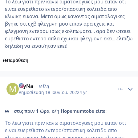
Το λεω γιατι πριν κανω αιματολογικες μου ειπαν οτι
ειναι ευερεθιστο εντερο/σπαστικη κολιτιδα απο
κλινικη εικονα. Μετα ομως κανοντας αιματολογικες
βγηκε οτι εχβ φλεγμνη μου ειπαν αρα εχεις και
φλεγμονη εντερου ισως εκολπωματα... αρα δεν φταιει
ευρεθιστο εντερο απλα εχω και φλεγμονη εκει.. ελπιζω
δηλαδη να ειναι/ηταν εκει!
Παράθεση
comment_1313289
Author stats
MyNa
Μέλη
Δημοσίευση
18 Ιουνίου, 2022
4 yr
στις πριν 1 ώρα, ο/η Hopemumtobe είπε:
Το λεω γιατι πριν κανω αιματολογικες μου ειπαν οτι
ειναι ευερεθιστο εντερο/σπαστικη κολιτιδα απο
κλινικη εικονα. Μετα ομως κανοντας αιματολογικες