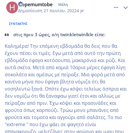
Hopemumtobe
Μέλη
Δημοσίευση
21 Ιουνίου, 2022
4 yr
ΣΥΝΤΆΚΤΗΣ
στις πριν 3 ώρες, ο/η twinkletwinlkle είπε:
Καλημέρα! Την επόμενη εβδομάδα θα δεις που θα
έχουν πέσει οι τιμές. Εγω μετά από αυτό την πρώτη
εβδομάδα έφαγα κοτόσουπα, μακαρόνια και ρύζι. Και
αυτά σκέτα. Μετά από καμιά 10αρια μέρες έφαγα λίγη
σοκολάτα και αμέσως με πείραξε. Μια φορά μετά από
κανένα μήνα που έφαγα βλητα νόμιζα ότι θα
νοσηλευτώ ξανά. Οπότε έχω κόψει τελείως όσπρια και
δεν νομίζω ότι θα ξαναφαω γιατί έτσι και αλλιώς με
πείραζαν από πριν. Έχω κόψει και πρασινάδες και
φρούτα όπως καρπούζι. Τρώω μονο μπανάνες από
φρούτα και τοματα και αγγούρι από σαλάτες. Το πιο
"extreme " που έχω φάει σε φαγητό είναι
σπανακορυζο, μελιτζάνες στον φούρνο και ιμαμ που