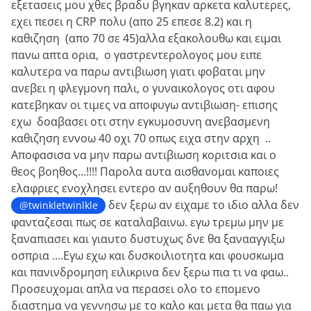
εξετασεις μου χθες βραδυ βγηκαν αρκετα καλυτερες,
εχει πεσει η CRP πολυ (απο 25 επεσε 8.2) και η
καθιζηση (απο 70 σε 45)αλλα εξακολουθω και ειμαι
πανω απτα ορια, ο γαστρεντερολογος μου ειπε
καλυτερα να παρω αντιβιωση γιατι φοβαται μην
ανεβει η φλεγμονη παλι, ο γυναικολογος οτι αφου
κατεβηκαν οι τιμες να αποφυγω αντιβιωση- επισης
εχω δοαβασει οτι στην εγκυμοσυνη ανεβασμενη
καθιζηση εννοω 40 οχι 70 οπως ειχα στην αρχη ..
Αποφασισα να μην παρω αντιβιωση κοριτσια και ο
θεος βοηθος...!!!! Παρολα αυτα αισθανομαι καποιες
ελαφριες ενοχλησει εντερο αν αυξηθουν θα παρω!
δεν ξερω αν ειχαμε το ιδιο αλλα δεν
@twinkletwinlkle
φανταζεσαι πως σε καταλαβαινω. εγω τρεμω μην με
ξαναπιασει και γιαυτο δυστυχως δνε θα ξανααγγιξω
οσπρια ....Εγω εχω και δυσκοιλιοτητα και φουσκωμα
και πανινδρομηση ειλικρινα δεν ξερω πια τι να φαω..
Προσευχομαι απλα να περασει ολο το επομενο
διαστημα να γεννησω με το καλο και μετα θα παω για