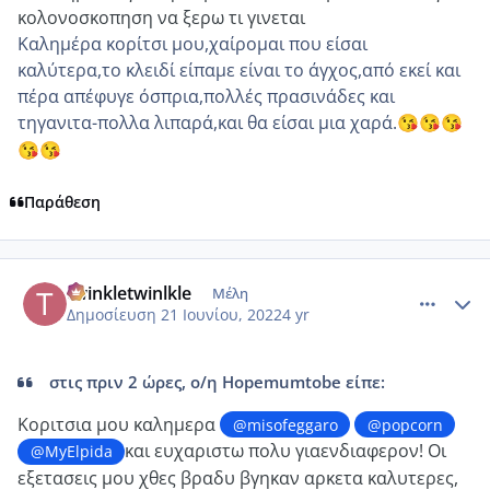
κολονοσκοπηση να ξερω τι γινεται
Καλημέρα κορίτσι μου,χαίρομαι που είσαι
καλύτερα,το κλειδί είπαμε είναι το άγχος,από εκεί και
πέρα απέφυγε όσπρια,πολλές πρασινάδες και
τηγανιτα-πολλα λιπαρά,και θα είσαι μια χαρά.
😘
😘
😘
😘
😘
Παράθεση
comment_1313539
Author stats
twinkletwinlkle
Μέλη
Δημοσίευση
21 Ιουνίου, 2022
4 yr
στις πριν 2 ώρες, ο/η Hopemumtobe είπε:
Κοριτσια μου καλημερα
@misofeggaro
@popcorn
και ευχαριστω πολυ γιαενδιαφερον!
Οι
@MyElpida
εξετασεις μου χθες βραδυ βγηκαν αρκετα καλυτερες,