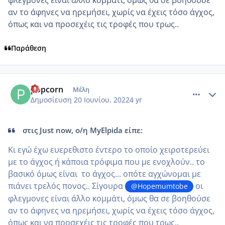
αν το άφηνες να ηρεμήσει, χωρίς να έχεις τόσο άγχος,
όπως και να προσεχέις τις τροφές που τρως..
Παράθεση
comment_1313474
Author stats
popcorn
Μέλη
Δημοσίευση
20 Ιουνίου, 2022
4 yr
στις Just now, ο/η MyElpida είπε:
Κι εγώ έχω ευερεθιστο έντερο το οποίο χειροτερεύει
με το άγχος ή κάποια τρόφιμα που με ενοχλούν.. το
βασικό όμως είναι το άγχος... οπότε αγχώνομαι με
πιάνει τρελός πονος.. Σίγουρα
οι
@Hopemumtobe
φλεγμονες είναι άλλο κομμάτι, όμως θα σε βοηθούσε
αν το άφηνες να ηρεμήσει, χωρίς να έχεις τόσο άγχος,
όπως και να προσεχέις τις τροφές που τρως..