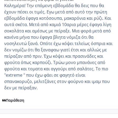
Καλημέρα! Την επόμενη εβδομάδα θα δεις που θα
έχουν πέσει οι τιμές. Εγω μετά από αυτό την πρώτη
εβδομάδα έφαγα κοτόσουπα, μακαρόνια και ρύζι. Και
αυτά σκέτα. Μετά από καμιά 10αρια μέρες έφαγα λίγη
σοκολάτα και αμέσως με πείραξε. Μια φορά μετά από
κανένα μήνα που έφαγα βλητα νόμιζα ότι θα
νοσηλευτώ ξανά. Οπότε έχω κόψει τελείως όσπρια και
δεν νομίζω ότι θα ξαναφαω γιατί έτσι και αλλιώς με
πείραζαν από πριν. Έχω κόψει και πρασινάδες και
φρούτα όπως καρπούζι. Τρώω μονο μπανάνες από
φρούτα και τοματα και αγγούρι από σαλάτες. Το πιο
"extreme " που έχω φάει σε φαγητό είναι
σπανακορυζο, μελιτζάνες στον φούρνο και ιμαμ που
δεν με πείραξαν.
Παράθεση
comment_1313559
Author stats