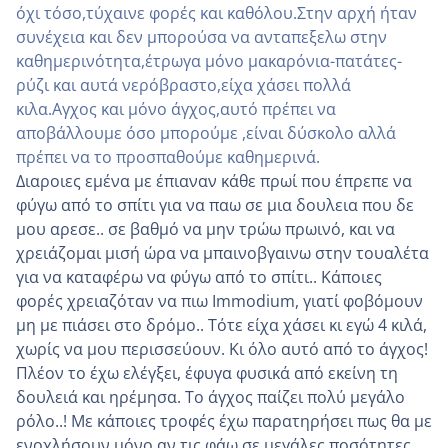
όχι τόσο,τύχαινε φορές και καθόλου.Στην αρχή ήταν
συνέχεια και δεν μπορούσα να ανταπεξελω στην
καθημερινότητα,έτρωγα μόνο μακαρόνια-πατάτες-
ρύζι και αυτά νερόβραστο,είχα χάσει πολλά
κιλα.Αγχος και μόνο άγχος,αυτό πρέπει να
αποβάλλουμε όσο μπορούμε ,είναι δύσκολο αλλά
πρέπει να το προσπαθούμε καθημερινά.
Διαροιες εμένα με έπιαναν κάθε πρωί που έπρεπε να
φύγω από το σπίτι για να παω σε μια δουλεια που δε
μου αρεσε.. σε βαθμό να μην τρώω πρωινό, και να
χρειάζομαι μισή ώρα να μπαινοβγαινω στην τουαλέτα
για να καταφέρω να φύγω από το σπίτι.. Κάποιες
φορές χρειαζόταν να πιω Immodium, γιατί φοβόμουν
μη με πιάσει στο δρόμο.. Τότε είχα χάσει κι εγώ 4 κιλά,
χωρίς να μου περισσεύουν. Κι όλο αυτό από το άγχος!
Πλέον το έχω ελέγξει, έφυγα φυσικά από εκείνη τη
δουλειά και ηρέμησα. Το άγχος παίζει πολύ μεγάλο
ρόλο..! Με κάποιες τροφές έχω παρατηρήσει πως θα με
ενοχλήσουν μόνο αν τις φάω σε μεγάλες ποσότητες,