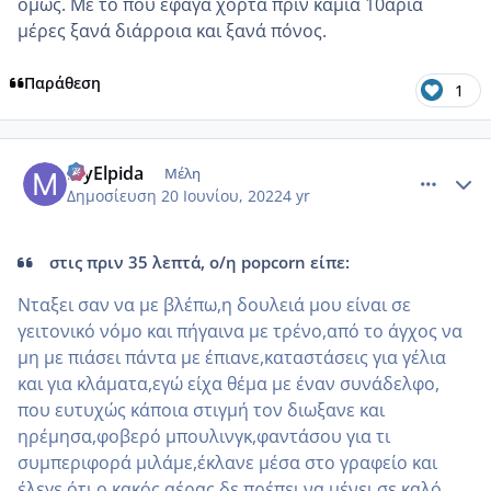
όμως. Με το που έφαγα χόρτα πριν καμιά 10αρια
μέρες ξανά διάρροια και ξανά πόνος.
Παράθεση
1
comment_1313488
Author stats
MyElpida
Μέλη
Δημοσίευση
20 Ιουνίου, 2022
4 yr
στις πριν 35 λεπτά, ο/η popcorn είπε:
Νταξει σαν να με βλέπω,η δουλειά μου είναι σε
γειτονικό νόμο και πήγαινα με τρένο,από το άγχος να
μη με πιάσει πάντα με έπιανε,καταστάσεις για γέλια
και για κλάματα,εγώ είχα θέμα με έναν συνάδελφο,
που ευτυχώς κάποια στιγμή τον διωξανε και
ηρέμησα,φοβερό μπουλινγκ,φαντάσου για τι
συμπεριφορά μιλάμε,έκλανε μέσα στο γραφείο και
έλεγε ότι ο κακός αέρας δε πρέπει να μένει σε καλό