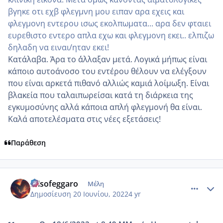
βγηκε οτι εχβ φλεγμνη μου ειπαν αρα εχεις και
φλεγμονη εντερου ισως εκολπωματα... αρα δεν φταιει
ευρεθιστο εντερο απλα εχω και φλεγμονη εκει.. ελπιζω
δηλαδη να ειναι/ηταν εκει!
Κατάλαβα. Άρα το ΄άλλαξαν μετά. Λογικά μήπως είναι
κάποιο αυτοάνοσο του εντέρου θέλουν να ελέγξουν
που είναι αρκετά πιθανό αλλιώς καμιά λοίμωξη. Είναι
βλακεία που ταλαιπωρείσαι κατά τη διάρκεια της
εγκυμοσύνης αλλά κάποια απλή φλεγμονή θα είναι.
Καλά αποτελέσματα στις νέες εξετάσεις!
Παράθεση
comment_1313464
Author stats
misofeggaro
Μέλη
Δημοσίευση
20 Ιουνίου, 2022
4 yr