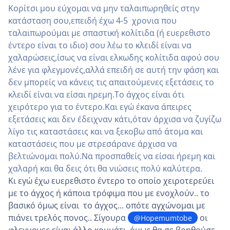
Κορίτσι μου εύχομαι να μην ταλαιπωρηθείς στην
κατάσταση σου,επειδή έχω 4-5 χρονια που
ταλαιπωρούμαι με σπαστική κολίτιδα (ή ευερεθιστο
έντερο είναι το ιδιο) σου λέω το κλειδί είναι να
χαλαρώσεις,ίσως να είναι ελκωδης κολίτιδα αφού σου
λένε για φλεγμονές,αλλά επειδή σε αυτή την φάση και
δεν μπορείς να κάνεις τις απαιτούμενες εξετάσεις το
κλειδί είναι να είσαι ηρεμη.Το άγχος είναι ότι
χειρότερο για το έντερο.Και εγώ έκανα άπειρες
εξετάσεις και δεν έδειχναν κάτι,όταν άρχισα να ζυγίζω
λίγο τις καταστάσεις και να ξεκοβω από άτομα και
καταστάσεις που με στρεσάρανε άρχισα να
βελτιώνομαι πολύ.Να προσπαθείς να είσαι ήρεμη και
χαλαρή και θα δεις ότι θα νιώσεις πολύ καλύτερα.
Κι εγώ έχω ευερεθιστο έντερο το οποίο χειροτερεύει
με το άγχος ή κάποια τρόφιμα που με ενοχλούν.. το
βασικό όμως είναι το άγχος... οπότε αγχώνομαι με
πιάνει τρελός πονος.. Σίγουρα
οι
@Hopemumtobe
φλεγμονες είναι άλλο κομμάτι, όμως θα σε βοηθούσε