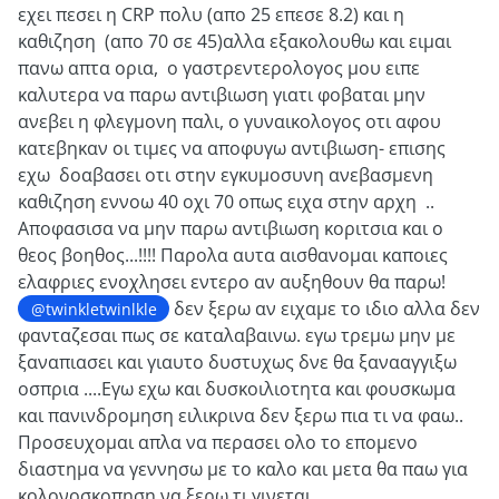
εχει πεσει η CRP πολυ (απο 25 επεσε 8.2) και η
καθιζηση (απο 70 σε 45)αλλα εξακολουθω και ειμαι
πανω απτα ορια, ο γαστρεντερολογος μου ειπε
καλυτερα να παρω αντιβιωση γιατι φοβαται μην
ανεβει η φλεγμονη παλι, ο γυναικολογος οτι αφου
κατεβηκαν οι τιμες να αποφυγω αντιβιωση- επισης
εχω δοαβασει οτι στην εγκυμοσυνη ανεβασμενη
καθιζηση εννοω 40 οχι 70 οπως ειχα στην αρχη ..
Αποφασισα να μην παρω αντιβιωση κοριτσια και ο
θεος βοηθος...!!!! Παρολα αυτα αισθανομαι καποιες
ελαφριες ενοχλησει εντερο αν αυξηθουν θα παρω!
δεν ξερω αν ειχαμε το ιδιο αλλα δεν
@twinkletwinlkle
φανταζεσαι πως σε καταλαβαινω. εγω τρεμω μην με
ξαναπιασει και γιαυτο δυστυχως δνε θα ξανααγγιξω
οσπρια ....Εγω εχω και δυσκοιλιοτητα και φουσκωμα
και πανινδρομηση ειλικρινα δεν ξερω πια τι να φαω..
Προσευχομαι απλα να περασει ολο το επομενο
διαστημα να γεννησω με το καλο και μετα θα παω για
κολονοσκοπηση να ξερω τι γινεται