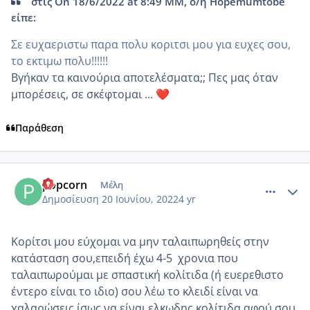
στις On 18/6/2022 at 8:49 ΜΜ, ο/η Hopemumtobe
είπε:
Σε ευχαεριστω παρα πολυ κοριτσι μου για ευχες σου,
το εκτιμω πολυ!!!!!!
Βγήκαν τα καινούρια αποτελέσματα;; Πες μας όταν
μπορέσεις, σε σκέφτομαι ...
❤️
Παράθεση
comment_1313470
Author stats
popcorn
Μέλη
Δημοσίευση
20 Ιουνίου, 2022
4 yr
Κορίτσι μου εύχομαι να μην ταλαιπωρηθείς στην
κατάσταση σου,επειδή έχω 4-5 χρονια που
ταλαιπωρούμαι με σπαστική κολίτιδα (ή ευερεθιστο
έντερο είναι το ιδιο) σου λέω το κλειδί είναι να
χαλαρώσεις,ίσως να είναι ελκωδης κολίτιδα αφού σου