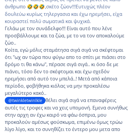
άνθρωπο
,σκέτο ζώον!!!Ευτυχώς πλέον
🤣
🤣
🤣
δουλεύω κυρίως τηλεργασια και έχω ηρεμήσει, είχα
κουραστεί πολύ σωματικά και ψυχικά.
Γελάω με τον συνάδελφο!!! Είναι αυτό που λένε
προσβάλλουμε και τα ζώα, με το να τον αποκαλούμε
ζώο..
Κοίτα, εγώ μόλις σταμάτησα σιγά σιγά να σκέφτομαι
ότι "ωχ αν τώρα που φύγω απο το σπίτι με πιάσει στο
δρόμο τι θα κάνω", πέρασε σιγά σιγά.. κι όσο δε με
πιάνει, τόσο δεν το σκέφτομαι και έχω σχεδόν
ηρεμήσει από αυτό τον μπελά..! Μετά από κάποια
περίοδο, φοβήθηκα κιόλας να μην προκαλέσω
μεγαλύτερο κακό..
θέλει σιγά σιγά να επαναφέρεις
@twinkletwinlkle
αυτές τις τροφες και να χεις υπομονή. Εμενα συνήθως
στην αρχη αν έχω καιρό να φάω όσπρια, μου
προκαλούν αμέσως φούσκωμα, επιμένω όμως τρώω
λίγο λίγο, και το συνηθίζει το έντερο μου μετα απο