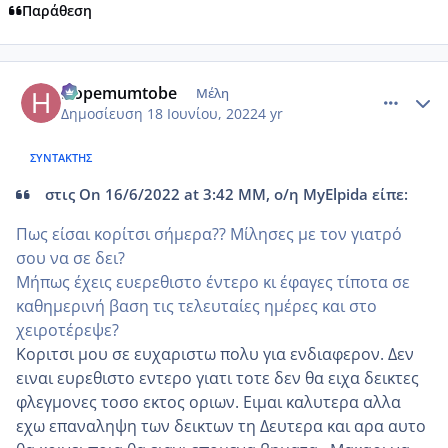
Παράθεση
comment_1313240
Author stats
Hopemumtobe
Μέλη
Δημοσίευση
18 Ιουνίου, 2022
4 yr
ΣΥΝΤΆΚΤΗΣ
στις On 16/6/2022 at 3:42 ΜΜ, ο/η MyElpida είπε:
Πως είσαι κορίτσι σήμερα?? Μίλησες με τον γιατρό
σου να σε δει?
Μήπως έχεις ευερεθιστο έντερο κι έφαγες τίποτα σε
καθημερινή βαση τις τελευταίες ημέρες και στο
χειροτέρεψε?
Κοριτσι μου σε ευχαριστω πολυ για ενδιαφερον. Δεν
ειναι ευρεθιστο εντερο γιατι τοτε δεν θα ειχα δεικτες
φλεγμονες τοσο εκτος οριων. Ειμαι καλυτερα αλλα
εχω επαναληψη των δεικτων τη Δευτερα και αρα αυτο