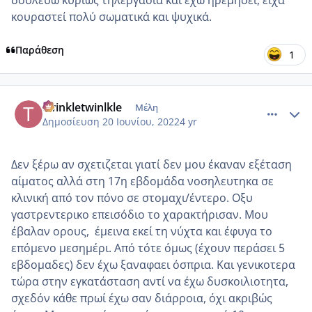
δουλεύω κυρίως τηλεργασια και έχω ηρεμήσει, είχα
κουραστεί πολύ σωματικά και ψυχικά.
Παράθεση
1
comment_1313485
Author stats
twinkletwinlkle
Μέλη
Δημοσίευση
20 Ιουνίου, 2022
4 yr
Δεν ξέρω αν σχετιζεται γιατί δεν μου έκαναν εξέταση
αίματος αλλά στη 17η εβδομάδα νοσηλευτηκα σε
κλινική από τον πόνο σε στομαχι/έντερο. Οξυ
γαστρεντερικο επεισόδιο το χαρακτήρισαν. Μου
έβαλαν ορους, έμεινα εκεί τη νύχτα και έφυγα το
επόμενο μεσημέρι. Από τότε όμως (έχουν περάσει 5
εβδομαδες) δεν έχω ξαναφαει όσπρια. Και γενικοτερα
τώρα στην εγκατάσταση αντί να έχω δυσκοιλιοτητα,
σχεδόν κάθε πρωί έχω σαν διάρροια, όχι ακριβώς