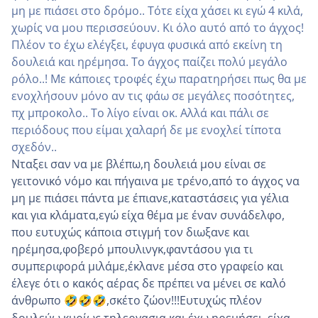
μη με πιάσει στο δρόμο.. Τότε είχα χάσει κι εγώ 4 κιλά,
χωρίς να μου περισσεύουν. Κι όλο αυτό από το άγχος!
Πλέον το έχω ελέγξει, έφυγα φυσικά από εκείνη τη
δουλειά και ηρέμησα. Το άγχος παίζει πολύ μεγάλο
ρόλο..! Με κάποιες τροφές έχω παρατηρήσει πως θα με
ενοχλήσουν μόνο αν τις φάω σε μεγάλες ποσότητες,
πχ μπροκολο.. Το λίγο είναι οκ. Αλλά και πάλι σε
περιόδους που είμαι χαλαρή δε με ενοχλεί τίποτα
σχεδόν..
Νταξει σαν να με βλέπω,η δουλειά μου είναι σε
γειτονικό νόμο και πήγαινα με τρένο,από το άγχος να
μη με πιάσει πάντα με έπιανε,καταστάσεις για γέλια
και για κλάματα,εγώ είχα θέμα με έναν συνάδελφο,
που ευτυχώς κάποια στιγμή τον διωξανε και
ηρέμησα,φοβερό μπουλινγκ,φαντάσου για τι
συμπεριφορά μιλάμε,έκλανε μέσα στο γραφείο και
έλεγε ότι ο κακός αέρας δε πρέπει να μένει σε καλό
άνθρωπο
,σκέτο ζώον!!!Ευτυχώς πλέον
🤣
🤣
🤣