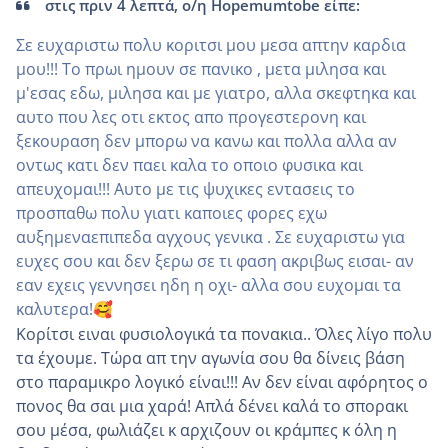
στις πριν 4 λεπτά, ο/η Hopemumtobe είπε:
Σε ευχαριστω πολυ κοριτσι μου μεσα απτην καρδια
μου!!! Το πρωι ημουν σε πανικο , μετα μιλησα και
μ'εσας εδω, μιλησα και με γιατρο, αλλα σκεφτηκα και
αυτο που λες οτι εκτος απο προγεστερονη και
ξεκουραση δεν μπορω να κανω και πολλα αλλα αν
οντως κατι δεν παει καλα το οποιο φυσικα και
απευχομαι!!! Αυτο με τις ψυχικες εντασεις το
προσπαθω πολυ γιατι καποιες φορες εχω
αυξημεναεπιπεδα αγχους γενικα . Σε ευχαριστω για
ευχες σου και δεν ξερω σε τι φαση ακριβως εισαι- αν
εαν εχεις γεννησει ηδη η οχι- αλλα σου ευχομαι τα
καλυτερα!
🥰
Κορίτσι ειναι φυσιολογικά τα πονακια.. Όλες λίγο πολυ
τα έχουμε. Τώρα απ την αγωνία σου θα δίνεις βάση
στο παραμικρο λογικό είναι!!! Αν δεν είναι αφόρητος ο
πονος θα σαι μια χαρά! Απλά δένει καλά το σπορακι
σου μέσα, φωλιάζει κ αρχιζουν οι κράμπες κ όλη η