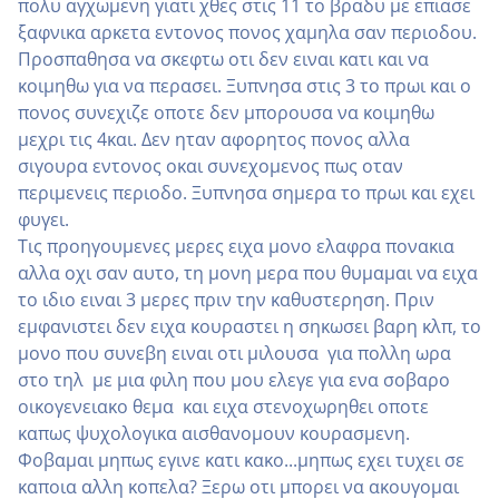
πολυ αγχωμενη γιατι χθες στις 11 το βραδυ με επιασε
ξαφνικα αρκετα εντονος πονος χαμηλα σαν περιοδου.
Προσπαθησα να σκεφτω οτι δεν ειναι κατι και να
κοιμηθω για να περασει. Ξυπνησα στις 3 το πρωι και ο
πονος συνεχιζε οποτε δεν μπορουσα να κοιμηθω
μεχρι τις 4και. Δεν ηταν αφορητος πονος αλλα
σιγουρα εντονος οκαι συνεχομενος πως οταν
περιμενεις περιοδο. Ξυπνησα σημερα το πρωι και εχει
φυγει.
Τις προηγουμενες μερες ειχα μονο ελαφρα πονακια
αλλα οχι σαν αυτο, τη μονη μερα που θυμαμαι να ειχα
το ιδιο ειναι 3 μερες πριν την καθυστερηση. Πριν
εμφανιστει δεν ειχα κουραστει η σηκωσει βαρη κλπ, το
μονο που συνεβη ειναι οτι μιλουσα για πολλη ωρα
στο τηλ με μια φιλη που μου ελεγε για ενα σοβαρο
οικογενειακο θεμα και ειχα στενοχωρηθει οποτε
καπως ψυχολογικα αισθανομουν κουρασμενη.
Φοβαμαι μηπως εγινε κατι κακο...μηπως εχει τυχει σε
καποια αλλη κοπελα? Ξερω οτι μπορει να ακουγομαι