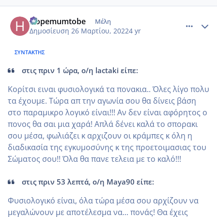
comment_1298168
Author stats
Hopemumtobe
Μέλη
Δημοσίευση
26 Μαρτίου, 2022
4 yr
ΣΥΝΤΆΚΤΗΣ
στις πριν 1 ώρα, ο/η lactaki είπε:
Κορίτσι ειναι φυσιολογικά τα πονακια.. Όλες λίγο πολυ
τα έχουμε. Τώρα απ την αγωνία σου θα δίνεις βάση
στο παραμικρο λογικό είναι!!! Αν δεν είναι αφόρητος ο
πονος θα σαι μια χαρά! Απλά δένει καλά το σπορακι
σου μέσα, φωλιάζει κ αρχιζουν οι κράμπες κ όλη η
διαδικασία της εγκυμοσύνης κ της προετοιμασιας του
Σώματος σου!! Όλα θα πανε τελεια με το καλό!!!
στις πριν 53 λεπτά, ο/η Maya90 είπε:
Φυσιολογικό είναι, όλα τώρα μέσα σου αρχίζουν να
μεγαλώνουν με αποτέλεσμα να... πονάς! Θα έχεις