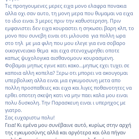
Τις προηγουμενες μερες ειχα μονο ελαφρα πονακια
αλλα οχι σαν αυτο, τη μονη μερα που θυμαμαι να ειχα
το ιδιο ειναι 3 μερες πριν την καθυστερηση. Πριν
εμφανιστει δεν ειχα κουραστει η σηκωσει βαρη κλπ, το
μονο που συνεβη ειναι οτι μιλουσα για πολλη ωρα
στο τηλ με μια φιλη που μου ελεγε για ενα σοβαρο
οικογενειακο θεμα και ειχα στενοχωρηθει οποτε
καπως ψυχολογικα αισθανομουν κουρασμενη.
Φοβαμαι μηπως εγινε κατι κακο...μηπως εχει τυχει σε
καποια αλλη κοπελα? Ξερω οτι μπορει να ακουγομαι
υπερβολικη αλλα ειναι μια εγκυμοσυνη μετα απο
πολλη προσπαθειες και ειχα και λιγες ποθανοτητες να
ερθει οποτεη σκεψη κατι να μην παει καλα μου ειναι
πολυ δυσκολη. Την Παρασκευη ειναι ι υπερηχος με
γιατρο.
Σας ευχαριστω πολυ!
Γεια! Κι εμένα μου συνέβαινε αυτό, κυρίως στην αρχή
της εγκυμοσύνης αλλά και αργότερα και όλα πήγαν