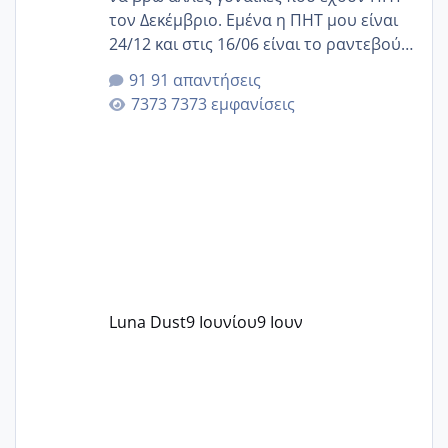
τον Δεκέμβριο. Εμένα η ΠΗΤ μου είναι
24/12 και στις 16/06 είναι το ραντεβού
της αυχενικής διαφάνειας. Έχω αρκετό
91 απαντήσεις
άγχος και οι μέρες δεν φαίνεται να
7373 εμφανίσεις
περνάνε με τίποτα.
Luna Dust
9 Ιουνίου
9 Ιουν