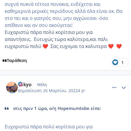
συχνά πυκνά τέτοια πονακια, ενδέχεται και
καθημερινά μερικές περιόδους αλλά όλα είναι οκ. Θα
στο πει και ο γιατρός σου, μην αγχώνεσαι -όσο
απίθανο και αν σου ακούγεται!
Ευχαριστώ πάρα πολύ κορίτσια μου για
απαντήσεις. Ευτυχώς τώρα καλύτερα,και παλι
ευχαριστώ πολύ
Σας ευχομαι τα καλυτερα
❤️
❤️
❤️
Παράθεση
1
comment_1298178
Author stats
Tokyo
Μέλη
Δημοσίευση
26 Μαρτίου, 2022
4 yr
στις πριν 1 ώρα, ο/η Hopemumtobe είπε:
Ευχαριστώ πάρα πολύ κορίτσια μου για