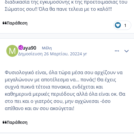
διαδικασία της εγκυμοσύνης κ της προετοιμασιας του
Σώματος σου!! Όλα θα πανε τελεια με το καλό!!!
Παράθεση
1
comment_1298158
Author stats
Maya90
Μέλη
Δημοσίευση
26 Μαρτίου, 2022
4 yr
Φυσιολογικό είναι, όλα τώρα μέσα σου αρχίζουν να
μεγαλώνουν με αποτέλεσμα να... πονάς! Θα έχεις
συχνά πυκνά τέτοια πονακια, ενδέχεται και
καθημερινά μερικές περιόδους αλλά όλα είναι οκ. Θα
στο πει και ο γιατρός σου, μην αγχώνεσαι -όσο
απίθανο και αν σου ακούγεται!
Παράθεση