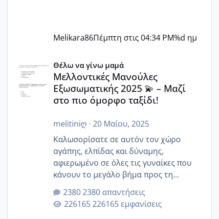
Melikara86
Πέμπτη στις 04:34 PM
%d ημ
Μελλοντικές Μανούλες Εξωσωματικής 2025 💫 – Μαζί στο
Θέλω να γίνω μαμά
Μελλοντικές Μανούλες
Εξωσωματικής 2025 💫 – Μαζί
στο πιο όμορφο ταξίδι!
melitiniღ
·
20 Μαίου, 2025
Καλωσορίσατε σε αυτόν τον χώρο
αγάπης, ελπίδας και δύναμης,
αφιερωμένο σε όλες τις γυναίκες που
κάνουν το μεγάλο βήμα προς τη
μητρότητα μέσω εξωσωματικής το 2025.
2380 απαντήσεις
Εδώ θα μοιραστούμε αγωνίες, χαρές,
226165 εμφανίσεις
εμπειρίες και κάθε μικρή ή μεγάλη