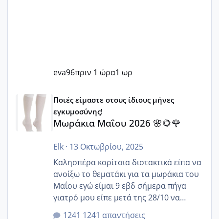
eva96
πριν 1 ώρα
1 ωρ
Μωράκια Μαΐου 2026 🌸🌻🌹
Ποιές είμαστε στους ίδιους μήνες
εγκυμοσύνης!
Μωράκια Μαΐου 2026 🌸🌻🌹
Elk
·
13 Οκτωβρίου, 2025
Καλησπέρα κορίτσια διστακτικά είπα να
ανοίξω το θεματάκι για τα μωράκια του
Μαΐου εγώ είμαι 9 εβδ σήμερα πήγα
γιατρό μου είπε μετά της 28/10 να
κλείσω ραντεβού για την αυχενική είναι
1241 απαντήσεις