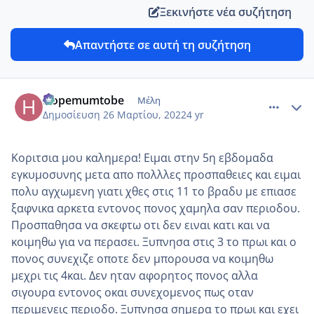
Ξεκινήστε νέα συζήτηση
Απαντήστε σε αυτή τη συζήτηση
comment_1298075
Author stats
Hopemumtobe
Μέλη
Δημοσίευση
26 Μαρτίου, 2022
4 yr
Κοριτσια μου καλημερα! Ειμαι στην 5η εβδομαδα
εγκυμοσυνης μετα απο πολλλες προσπαθειες και ειμαι
πολυ αγχωμενη γιατι χθες στις 11 το βραδυ με επιασε
ξαφνικα αρκετα εντονος πονος χαμηλα σαν περιοδου.
Προσπαθησα να σκεφτω οτι δεν ειναι κατι και να
κοιμηθω για να περασει. Ξυπνησα στις 3 το πρωι και ο
πονος συνεχιζε οποτε δεν μπορουσα να κοιμηθω
μεχρι τις 4και. Δεν ηταν αφορητος πονος αλλα
σιγουρα εντονος οκαι συνεχομενος πως οταν
περιμενεις περιοδο. Ξυπνησα σημερα το πρωι και εχει