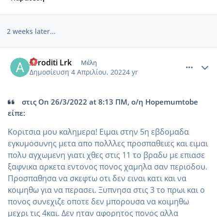
2 weeks later...
comment_1299782
Author stats
Afroditi Lrk
Μέλη
Δημοσίευση
4 Απριλίου, 2022
4 yr
στις On 26/3/2022 at 8:13 ΠΜ, ο/η Hopemumtobe
είπε:
Κοριτσια μου καλημερα! Ειμαι στην 5η εβδομαδα
εγκυμοσυνης μετα απο πολλλες προσπαθειες και ειμαι
πολυ αγχωμενη γιατι χθες στις 11 το βραδυ με επιασε
ξαφνικα αρκετα εντονος πονος χαμηλα σαν περιοδου.
Προσπαθησα να σκεφτω οτι δεν ειναι κατι και να
κοιμηθω για να περασει. Ξυπνησα στις 3 το πρωι και ο
πονος συνεχιζε οποτε δεν μπορουσα να κοιμηθω
μεχρι τις 4και. Δεν ηταν αφορητος πονος αλλα