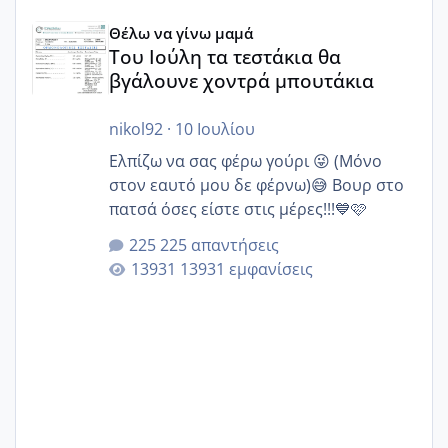
Του Ιούλη τα τεστάκια θα βγάλουνε χοντρά μπουτάκια
Θέλω να γίνω μαμά
Του Ιούλη τα τεστάκια θα
βγάλουνε χοντρά μπουτάκια
nikol92
·
10 Ιουλίου
Ελπίζω να σας φέρω γούρι 😜 (Μόνο
στον εαυτό μου δε φέρνω)😅 Βουρ στο
πατσά όσες είστε στις μέρες!!!💙🩷
225 απαντήσεις
13931 εμφανίσεις