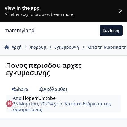
Μετάβαση σε περιεχόμενο
View in the app
×
D
A better way to browse.
Learn more
.
mammyland
Σύνδεση
Αρχή
Φόρουμ
Εγκυμοσύνη
Κατά τη διάρκεια τ
Πονος περιοδου αρχες
εγκυμοσυνης
Share
Ακόλουθοι
Από
Hopemumtobe
26 Μαρτίου, 2022
4 yr
in
Κατά τη διάρκεια της
εγκυμοσύνης