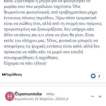
καλά. Στρετσάρει η μήτρα για να φιλοξενήσει το
μωράκι σου που μεγαλώνει ταχύτατα. Όλα
θεωρούνται φυσιολογικά, από τραβηγματάκια μέχρι
έντονους πόνους περιόδου. Ξέρω πόσο τρομακτικό
είναι να νιώθεις έτσι, αλλά από τη στιγμή που παίρνεις
προγεστερόνη και ξεκουράζεσαι, δεν υπάρχει κάτι
άλλο να κάνεις και ο,τι είναι να γίνει θα γίνει. Είναι
εκτός του ελέγχου μας. Τέλος, φυσικά αν μπορείς να
αποφεύγεις τις ψυχικές εντάσεις είναι καλό, αλλά δεν
πρόκειται να πάθει κάτι το μωρό σου επειδή
στεναχωρήθηκες ή αγχώθηκες.
Εύχομαι να πάει τέλεια!
Παράθεση
2
comment_1298151
Author stats
Hopemumtobe
Μέλη
Δημοσίευση
26 Μαρτίου, 2022
4 yr