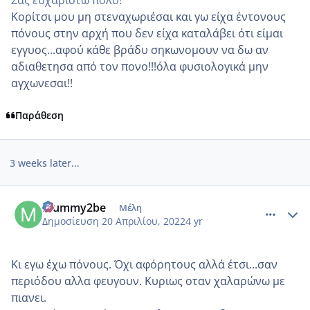
Κορίτσι μου μη στεναχωριέσαι και γω είχα έντονους
πόνους στην αρχή που δεν είχα καταλάβει ότι είμαι
εγγυος...αφού κάθε βράδυ σηκωνομουν να δω αν
αδιαθετησα από τον πονο!!!όλα φυσιολογικά μην
αγχωνεσαι!!
Παράθεση
3 weeks later...
comment_1304024
Author stats
Mummy2be
Μέλη
Δημοσίευση
20 Απριλίου, 2022
4 yr
Κι εγω έχω πόνους. Όχι αφόρητους αλλά έτσι...σαν
περιόδου αλλα φευγουν. Κυριως οταν χαλαρώνω με
πιανει.