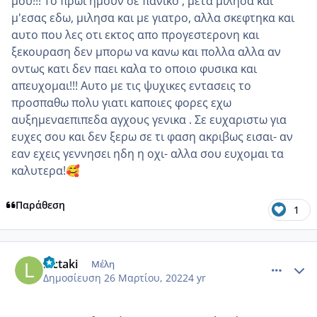
μου!!! Το πρωι ημουν σε πανικο , μετα μιλησα και
μ'εσας εδω, μιλησα και με γιατρο, αλλα σκεφτηκα και
αυτο που λες οτι εκτος απο προγεστερονη και
ξεκουραση δεν μπορω να κανω και πολλα αλλα αν
οντως κατι δεν παει καλα το οποιο φυσικα και
απευχομαι!!! Αυτο με τις ψυχικες εντασεις το
προσπαθω πολυ γιατι καποιες φορες εχω
αυξημεναεπιπεδα αγχους γενικα . Σε ευχαριστω για
ευχες σου και δεν ξερω σε τι φαση ακριβως εισαι- αν
εαν εχεις γεννησει ηδη η οχι- αλλα σου ευχομαι τα
καλυτερα!
🥰
Παράθεση
1
comment_1298153
Author stats
lactaki
Μέλη
Δημοσίευση
26 Μαρτίου, 2022
4 yr