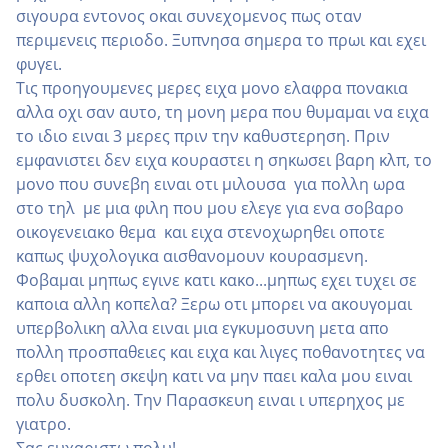
σιγουρα εντονος οκαι συνεχομενος πως οταν
περιμενεις περιοδο. Ξυπνησα σημερα το πρωι και εχει
φυγει.
Τις προηγουμενες μερες ειχα μονο ελαφρα πονακια
αλλα οχι σαν αυτο, τη μονη μερα που θυμαμαι να ειχα
το ιδιο ειναι 3 μερες πριν την καθυστερηση. Πριν
εμφανιστει δεν ειχα κουραστει η σηκωσει βαρη κλπ, το
μονο που συνεβη ειναι οτι μιλουσα για πολλη ωρα
στο τηλ με μια φιλη που μου ελεγε για ενα σοβαρο
οικογενειακο θεμα και ειχα στενοχωρηθει οποτε
καπως ψυχολογικα αισθανομουν κουρασμενη.
Φοβαμαι μηπως εγινε κατι κακο...μηπως εχει τυχει σε
καποια αλλη κοπελα? Ξερω οτι μπορει να ακουγομαι
υπερβολικη αλλα ειναι μια εγκυμοσυνη μετα απο
πολλη προσπαθειες και ειχα και λιγες ποθανοτητες να
ερθει οποτεη σκεψη κατι να μην παει καλα μου ειναι
πολυ δυσκολη. Την Παρασκευη ειναι ι υπερηχος με
γιατρο.
Σας ευχαριστω πολυ!