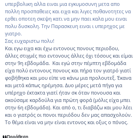
υπερβολικη αλλα ειναι μια εγκυμοσυνη μετα απο
πολλη προσπαθειες και ειχα και λιγες ποθανοτητες να
ερθει οποτεη σκεψη κατι να μην παει καλα μου ειναι
πολυ δυσκολη. Την Παρασκευη ειναι ι υπερηχος με
γιατρο.
Σας ευχαριστω πολυ!
Και εγω ειχα και έχω εντονους πονους περιοδου,
άλλες στιγμές πιο εντονους άλλες όχι τόσους και είμαι
στην 9η εβδομάδα. Και εγώ στην πέμπτη εβδομάδα
είχα πολύ εντονους πονους και πήρα τον γιατρό γιατί
φοβήθηκα και μου είπε να κάνω μια προλουτεξ. Έκανα
και μετά κάπως ηρέμησα. Δυο μέρες μετά πήγα για
υπέρηχο έκτακτα γιατί ήταν σκ όταν πονουσα και
ακούσαμε καρδούλα για πρώτη φορά (μόλις είχα μπει
στην 6η εβδομάδα). Και από ο, τι διαβάζω και μου λέει
και ο γιατρός οι πονοι περιόδου δεν μας απασχολούν.
Το θέμα είναι να μην είναι εντονος και οξυς ο πόνος.
Παράθεση