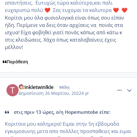
απαντήσεις. Ευτυχώς τώρα καλύτερα,και παλι
ευχαριστώ πολύ
Σας ευχομαι τα καλυτερα
❤️
❤️
❤️
Κορίτσι μου όλα φυσιολογικά είναι όπως σου είπαν
ήδη. Περίμενε να δεις όταν αρχίσεις να πονάς στα
ισχυα! Είχα φοβηθεί γιατί πονάς κάπως από κάτω κ
στις κλειδώσεις. Χάχα όπως καταλαβαίνεις έχεις
μέλλον!
Παράθεση
comment_1298191
Author stats
twinkletwinlkle
Μέλη
Δημοσίευση
26 Μαρτίου, 2022
4 yr
στις πριν 13 ώρες, ο/η Hopemumtobe είπε:
Κοριτσια μου καλημερα! Ειμαι στην 5η εβδομαδα
εγκυμοσυνης μετα απο πολλλες προσπαθειες και ειμαι