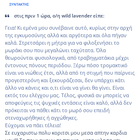
ΣΥΝΤΆΚΤΗΣ
στις πριν 1 ώρα, ο/η wild lavender είπε:
Γεια! Κι εμένα μου συνέβαινε αυτό, κυρίως στην αρχή
της εγκυμοσύνης αλλά και αργότερα και όλα πήγαν
καλά. Στρετσάρει η μήτρα για να φιλοξενήσει το
μωράκι σου που μεγαλώνει ταχύτατα. Όλα
θεωρούνται φυσιολογικά, από τραβηγματάκια μέχρι
έντονους πόνους περιόδου. Ξέρω πόσο τρομακτικό
είναι να νιώθεις έτσι, αλλά από τη στιγμή που παίρνεις
προγεστερόνη και ξεκουράζεσαι, δεν υπάρχει κάτι
άλλο να κάνεις και ο,τι είναι να γίνει θα γίνει. Είναι
εκτός του ελέγχου μας. Τέλος, φυσικά αν μπορείς να
αποφεύγεις τις ψυχικές εντάσεις είναι καλό, αλλά δεν
πρόκειται να πάθει κάτι το μωρό σου επειδή
στεναχωρήθηκες ή αγχώθηκες.
Εύχομαι να πάει τέλεια!
Σε ευχαριστω πολυ κοριτσι μου μεσα απτην καρδια