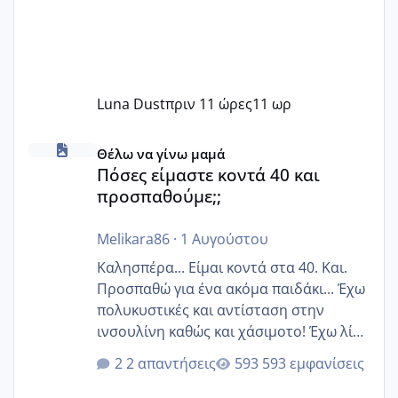
Luna Dust
πριν 11 ώρες
11 ωρ
Πόσες είμαστε κοντά 40 και προσπαθούμε;;
Θέλω να γίνω μαμά
Πόσες είμαστε κοντά 40 και
προσπαθούμε;;
Melikara86
·
1 Αυγούστου
Καλησπέρα... Είμαι κοντά στα 40. Και.
Προσπαθώ για ένα ακόμα παιδάκι... Έχω
πολυκυστικές και αντίσταση στην
ινσουλίνη καθώς και χάσιμοτο! Έχω λίγα
κιλά παραπάνω και όσο κ αν προσπαθώ
2 απαντήσεις
593 εμφανίσεις
δεν χάνω εύκολα! Προσπαθώ για ακόμη
ένα παιδί εδώ και 1,5 χρόνο! Θέλετε να