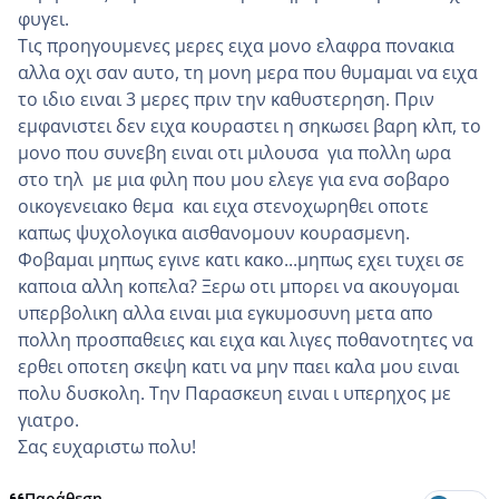
φυγει.
Τις προηγουμενες μερες ειχα μονο ελαφρα πονακια
αλλα οχι σαν αυτο, τη μονη μερα που θυμαμαι να ειχα
το ιδιο ειναι 3 μερες πριν την καθυστερηση. Πριν
εμφανιστει δεν ειχα κουραστει η σηκωσει βαρη κλπ, το
μονο που συνεβη ειναι οτι μιλουσα για πολλη ωρα
στο τηλ με μια φιλη που μου ελεγε για ενα σοβαρο
οικογενειακο θεμα και ειχα στενοχωρηθει οποτε
καπως ψυχολογικα αισθανομουν κουρασμενη.
Φοβαμαι μηπως εγινε κατι κακο...μηπως εχει τυχει σε
καποια αλλη κοπελα? Ξερω οτι μπορει να ακουγομαι
υπερβολικη αλλα ειναι μια εγκυμοσυνη μετα απο
πολλη προσπαθειες και ειχα και λιγες ποθανοτητες να
ερθει οποτεη σκεψη κατι να μην παει καλα μου ειναι
πολυ δυσκολη. Την Παρασκευη ειναι ι υπερηχος με
γιατρο.
Σας ευχαριστω πολυ!
Παράθεση