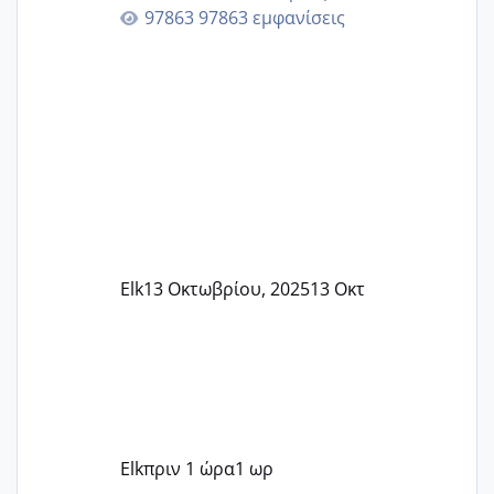
καμιά άλλη κοπέλα να γεννάει Μάιο ;;
97863 εμφανίσεις
Elk
13 Οκτωβρίου, 2025
13 Οκτ
Elk
πριν 1 ώρα
1 ωρ