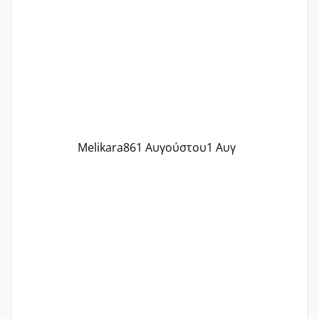
γράψετε όσες κοπέλες είστε σε
παρόμοια φάση;; Αυτή την στιγμή έχω
δύο χαμένους κύκλους δεν έχω έρθει
περίοδο αυτό τον μήνα περίμενα 20 δεν
ήρθα απλά είδα λίγα ροζ έκανα υπέρηχο
την επομενη μέρα και το ενδομήτριό
ήταν 11,1 χιλιοστά πολύ κα
Melikara86
1 Αυγούστου
1 Αυγ