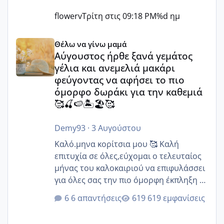
flowerv
Τρίτη στις 09:18 PM
%d ημ
Αύγουστος ήρθε ξανά γεμάτος γέλια και ανεμελιά μακάρι 
Θέλω να γίνω μαμά
Αύγουστος ήρθε ξανά γεμάτος
γέλια και ανεμελιά μακάρι
φεύγοντας να αφήσει το πιο
όμορφο δωράκι για την καθεμιά
🥰🍒🍉🏝️🏖️🥰
Demy93
·
3 Αυγούστου
Καλό.μηνα κορίτσια μου 🥰 Καλή
επιτυχία σε όλες,εύχομαι ο τελευταίος
μήνας του καλοκαιριού να επιφυλάσσει
για όλες σας την πιο όμορφη έκπληξη 🧿
@Elk @Melikara86 @Παρασκευαιδου
6 απαντήσεις
619 εμφανίσεις
@Zenia z @melitiniღ @Christi.D.
@flowerv @Riaa @Ngsofia