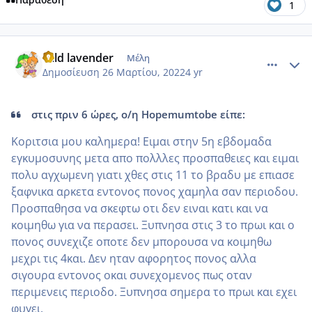
1
comment_1298138
Author stats
wild lavender
Μέλη
Δημοσίευση
26 Μαρτίου, 2022
4 yr
στις πριν 6 ώρες, ο/η Hopemumtobe είπε:
Κοριτσια μου καλημερα! Ειμαι στην 5η εβδομαδα
εγκυμοσυνης μετα απο πολλλες προσπαθειες και ειμαι
πολυ αγχωμενη γιατι χθες στις 11 το βραδυ με επιασε
ξαφνικα αρκετα εντονος πονος χαμηλα σαν περιοδου.
Προσπαθησα να σκεφτω οτι δεν ειναι κατι και να
κοιμηθω για να περασει. Ξυπνησα στις 3 το πρωι και ο
πονος συνεχιζε οποτε δεν μπορουσα να κοιμηθω
μεχρι τις 4και. Δεν ηταν αφορητος πονος αλλα
σιγουρα εντονος οκαι συνεχομενος πως οταν
περιμενεις περιοδο. Ξυπνησα σημερα το πρωι και εχει
φυγει.