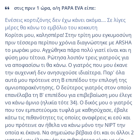
στις πριν 1 ώρα, ο/η PAPA EVA είπε:
Ενέσεις κορτιζόνης δεν έχω κάνει ακόμα.... Σε λίγες
μέρες θα κάνω το εμβόλιο του κοκκυτη
Κορίτσι μου, καλησπέρα! Στην τρίτη μου εγκυμοσύνη
πριν τέσσερα περίπου χρόνια διαγνώστηκε με ARSHA
το μωράκι μου. Αγχώθηκα πάρα πολύ γιατί είναι και η
φύση μου τέτοια. Ρώτησα λοιπόν τρεις γιατρούς για
να αποφασίσω τι θα κάνω. Ο γιατρός που μου έκανε
την αυχενική δεν ανησυχούσε ιδιαίτερα. Παρ' όλα
αυτά μου πρότεινε στη Β επιπέδου την επιλογή της
αμνιοπαρακέντησης. Ο δεύτερος γιατρός στον οποίο
επανέλαβα τη Β' επιπέδου για επιβεβαίωση μου έλεγε
να κάνω άμνιο (ηλικία τότε 34). Ο δικός μου ο γιατρός
που τον εμπιστεύομαι τυφλά με καθησύχασε, έβαλε
κάτω τις πιθανότητες τις οποίες αναφέρεις κι εσύ και
μου πρότεινε αν ήθελα να κάνω μόνο την NIPT την
οποία κι έκανα. Να σημειώσω βέβαια ότι και οι άλλοι 2
γιατροί μου έλεγαν ότι το πιθανότερο είναι με μία