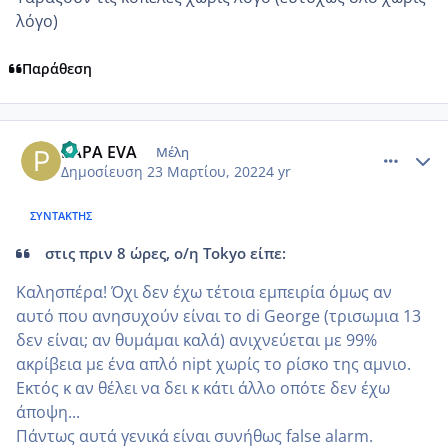
λόγο)
Παράθεση
comment_1297498
Author stats
PAPA EVA
Μέλη
Δημοσίευση
23 Μαρτίου, 2022
4 yr
ΣΥΝΤΆΚΤΗΣ
στις πριν 8 ώρες, ο/η Tokyo είπε:
Καλησπέρα! Όχι δεν έχω τέτοια εμπειρία όμως αν
αυτό που ανησυχούν είναι το di George (τρισωμια 13
δεν είναι; αν θυμάμαι καλά) ανιχνεύεται με 99%
ακρίβεια με ένα απλό nipt χωρίς το ρίσκο της αμνιο.
Εκτός κ αν θέλει να δει κ κάτι άλλο οπότε δεν έχω
άποψη...
Πάντως αυτά γενικά είναι συνήθως false alarm.