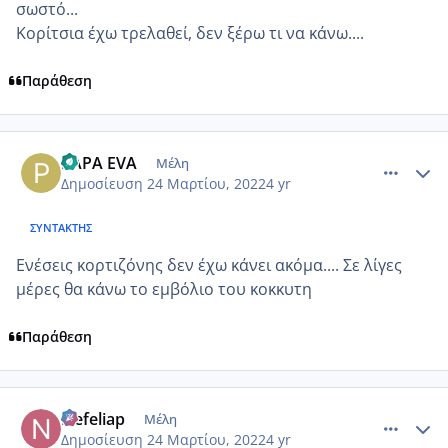
σωστό...
Κορίτσια έχω τρελαθεί, δεν ξέρω τι να κάνω....
Παράθεση
comment_1297754
Author stats
PAPA EVA
Μέλη
Δημοσίευση
24 Μαρτίου, 2022
4 yr
ΣΥΝΤΆΚΤΗΣ
Ενέσεις κορτιζόνης δεν έχω κάνει ακόμα.... Σε λίγες
μέρες θα κάνω το εμβόλιο του κοκκυτη
Παράθεση
comment_1297786
Author stats
Nefeliap
Μέλη
Δημοσίευση
24 Μαρτίου, 2022
4 yr