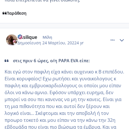
Παράθεση
comment_1297745
Author stats
Vasilique
Μέλη
Δημοσίευση
24 Μαρτίου, 2022
4 yr
στις πριν 6 ώρες, ο/η PAPA EVA είπε:
Και εγώ στον παφιλη είχα κάνει αυχενικο κ Β επιπέδου.
Είναι κορυφαίος! Εχω ρωτήσει και γυναικολογους κ
παφιλη και εμβρυοκαρδιολογους οι οποίοι μου είπαν
όλοι να κάνω αμνιο. Εφόσον υπάρχει ευρημα, δεν
μπορεί να σου πει κανενας να μη την κανεις. Είναι για
τη μια πιθανότητα που και αυτοί δεν ξέρουν και
λογικό είναι... Σκέφτομαι και την αποβολή ή τον
προωρο τοκετό και μου είπαν να την κάνω την 32η
εβδομάδα που είναι πιο βιώσιμα τα έμβρυα. Και να