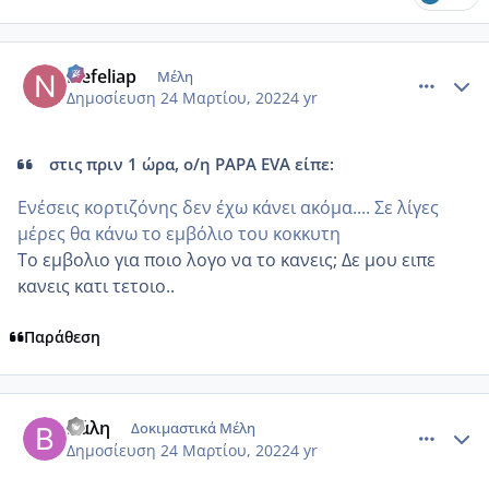
comment_1297788
Author stats
Nefeliap
Μέλη
Δημοσίευση
24 Μαρτίου, 2022
4 yr
στις πριν 1 ώρα, ο/η PAPA EVA είπε:
Ενέσεις κορτιζόνης δεν έχω κάνει ακόμα.... Σε λίγες
μέρες θα κάνω το εμβόλιο του κοκκυτη
Το εμβολιο για ποιο λογο να το κανεις; Δε μου ειπε
κανεις κατι τετοιο..
Παράθεση
comment_1297808
Author stats
Βάλη
Δοκιμαστικά Μέλη
Δημοσίευση
24 Μαρτίου, 2022
4 yr