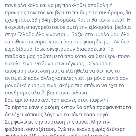
πανε ολα καλα και να μη προκληθει αποβολή ή
προωρος τοκετός και βγει το παιδι με το συνδρομο, θα
έχω φτάσει 33η 34η εβδομάδα. Και τι θα κάνω μετά?! Η
έκτρωση απαγορεύεται σε αυτή την εβδομάδα, βέβαια
στην Ελλάδα όλα γίνονται... Βάζω στο μυαλό μου όλα
τα πιθανα σενάρια γιατί είναι απόφαση ζωής... Αν δεν
είχα δίδυμα, ίσως σκεφτόμουν διαφορετικά. Τα
παιδακια μας ήρθαν μετά από κόπο και δεν ξέρω ποσο
ευκολο ειναι να ξαναμεινω έγκυος... Σίγουρα η
απόφαση είναι δική μας απλά ήθελα να δω πως το
αντιμετώπισαν άλλες κοπέλες γιατί με μόνο αυτό σαν
μοναδικό ευρημα είναι ακόμα πιο σπάνιο να έχει το
συνδρομο, όλα βέβαια είναι πιθανα.
Εσυ αμνιοπαρακεντηση έκανες στον παφιλη?
Το nipt το κάνεις ακόμη κ στον 9ο απλά προφανέστατα
δεν έχει κάποιος λόγο να το κάνει τόσο αργά.
Συμφωνώ με την σύσταση της αμνιο. Μην την
φοβάσαι σαν εξέταση. Εγώ την έκανα χωρίς δεύτερη