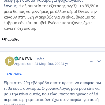
σκέψη (με δίδυμα) καθαρά για ψυχολογικούς
λόγους.
Η αξιοπιστία της εξέτασης αγγίζει το 99,9% κ
μετά θα πας να γεννήσεις με άλλον αέρα! Όντως την
κάνουν στην 32η w ακριβώς για να είναι βιώσιμα τα
έμβρυα εάν κάτι συμβεί. Ενέσεις κορτιζόνης έχεις
κάνει ή όχι ακόμη;
Παράθεση
comment_1297753
Author stats
PAPA EVA
Μέλη
Δημοσίευση
24 Μαρτίου, 2022
4 yr
ΣΥΝΤΆΚΤΗΣ
Είμαι στην 29η εβδομάδα οπότε πρεπει να αποφασίσω
τι θα κάνω συντομα.. Ο γυναικολόγος μου μου είπε να
μου την κάνει αυτός, που είναι πιστοποιημενος αλλά
περισσοτερη εμπιστοσύνη έχω στον παφιλη για αυτή