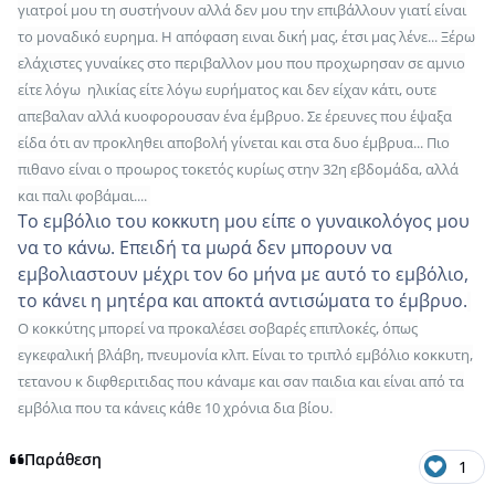
γιατροί μου τη συστήνουν αλλά δεν μου την επιβάλλουν γιατί είναι
το μοναδικό ευρημα. Η απόφαση ειναι δική μας, έτσι μας λένε... Ξέρω
ελάχιστες γυναίκες στο περιβαλλον μου που προχωρησαν σε αμνιο
είτε λόγω ηλικίας είτε λόγω ευρήματος και δεν είχαν κάτι, ουτε
απεβαλαν αλλά κυοφορουσαν ένα έμβρυο. Σε έρευνες που έψαξα
είδα ότι αν προκληθει αποβολή γίνεται και στα δυο έμβρυα... Πιο
πιθανο είναι ο προωρος τοκετός κυρίως στην 32η εβδομάδα, αλλά
και παλι φοβάμαι....
Το εμβόλιο του κοκκυτη μου είπε ο γυναικολόγος μου
να το κάνω. Επειδή τα μωρά δεν μπορουν να
εμβολιαστουν μέχρι τον 6ο μήνα με αυτό το εμβόλιο,
το κάνει η μητέρα και αποκτά αντισώματα το έμβρυο.
Ο κοκκύτης μπορεί να προκαλέσει σοβαρές επιπλοκές, όπως
εγκεφαλική βλάβη, πνευμονία κλπ. Είναι το τριπλό εμβόλιο κοκκυτη,
τετανου κ διφθεριτιδας που κάναμε και σαν παιδια και είναι από τα
εμβόλια που τα κάνεις κάθε 10 χρόνια δια βίου.
Παράθεση
1