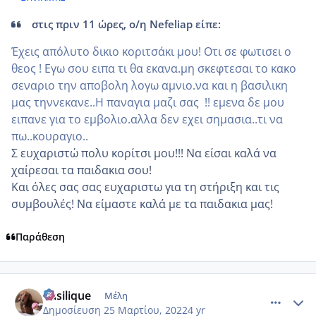
στις πριν 11 ώρες, ο/η Nefeliap είπε:
Έχεις απόλυτο δικιο κοριτσάκι μου! Οτι σε φωτισει ο
θεος ! Εγω σου ειπα τι θα εκανα.μη σκεφτεσαι το κακο
σεναριο την αποβολη λογω αμνιο.να και η βασιλικη
μας τηννεκανε..Η παναγια μαζι σας !! εμενα δε μου
ειπανε για το εμβολιο.αλλα δεν εχει σημασια..τι να
πω..κουραγιο..
Σ ευχαριστώ πολυ κορίτσι μου!!! Να είσαι καλά να
χαίρεσαι τα παιδακια σου!
Και όλες σας σας ευχαριστω για τη στήριξη και τις
συμβουλές! Να είμαστε καλά με τα παιδακια μας!
Παράθεση
comment_1297948
Author stats
Vasilique
Μέλη
Δημοσίευση
25 Μαρτίου, 2022
4 yr