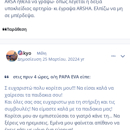
ARSA ήθελα να γράψω- όπως λέγεται η δεξιά
υποκλείδιος αρτηρία- κι έγραψα ARSHA. Ελπίζω να μη
σε μπέρδεψα.
Παράθεση
comment_1297951
Author stats
Tokyo
Μέλη
Δημοσίευση
25 Μαρτίου, 2022
4 yr
στις πριν 4 ώρες, ο/η PAPA EVA είπε:
Σ ευχαριστώ πολυ κορίτσι μου!!! Να είσαι καλά να
χαίρεσαι τα παιδακια σου!
Και όλες σας σας ευχαριστω για τη στήριξη και τις
συμβουλές! Να είμαστε καλά με τα παιδακια μας!
Κορίτσι μου αν εμπιστεύεσαι το γιατρό κάνε τη... Να
ξέρεις να ηρεμισεις. Εμένα μου φαίνεται απίθανο να
έχεις κάτι με μόνο ένα εύρημα!