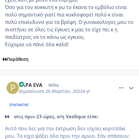
Όσο για τον κοκκυτη κ γω το έκανα το εμβόλιο είναι
πολύ σημαντικό γιατί πια κυκλοφορεί πολύ κ είναι
πολύ επικίνδυνο για τα βρέφη. Ο γυναικολογος μου το
συστήνει σε όλες τις έγκυες κ μας το είχε πει κ η
παιδίατρος να το κάνω ως εγκυος.
Εύχομαι να πάνε όλα καλά!
Παράθεση
comment_1298126
Author stats
PAPA EVA
Μέλη
Δημοσίευση
26 Μαρτίου, 2022
4 yr
ΣΥΝΤΆΚΤΗΣ
στις πριν 23 ώρες, ο/η Vasilique είπε:
Αυτό που λες για την έκτρωση δεν ισχύει κοριτσάκι
μου. Τα είχα ψάξει όλα πριν την αμνιο. Εάν σπάσουν