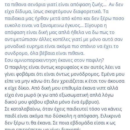
τα πιθανα σενάρια γιατί είναι απόφαση ζωής... Αν δεν
είχα δίδυμα, ίσως σκεφτόμουν διαφορετικά. Τα
παιδακια μας ήρθαν μετά από κόπο και δεν ξέρω ποσο
ευκολο ειναι να ξαναμεινω έγκυος... Σίγουρα η
απόφαση είναι δική μας απλά ήθελα να δω πως το
αντιμετώπισαν άλλες κοπέλες γιατί με μόνο αυτό σαν
μοναδικό ευρημα είναι ακόμα πιο σπάνιο να έχει το
συνδρομο, όλα βέβαια είναι πιθανα.
Εσυ αμνιοπαρακεντηση έκανες στον παφιλη?
Ο παφιλης είναι όντως κορυφαίος κ αν αυτός λέει να
γίνει φοβάμαι ότι είναι όντως μονόδρομος. Εμένα μου
είπε να μην κάνω ότι δεν χρειάζεται κ έτσι τον άκουσα
κ είχε δίκιο. Από δική μου επιθυμία έκανα νιπτ αλλά
είχα ένα μωρό (κ γω από εξωσωματική απλά λόγω
δικού μου φόβου εβαλα μόνο ένα έμβρυο).
Σε καταλαβαίνω, όταν έχεις παιδευτεί τόσο να κάνεις
παιδί είναι ακόμα πιο δύσκολη η απόφαση. Ειλικρινά
δεν ξέρω τι θα έκανα. Σε ποια εβδομάδα είσαι κ ως
ποια επιτρέπεται να γίνει διακοπή;