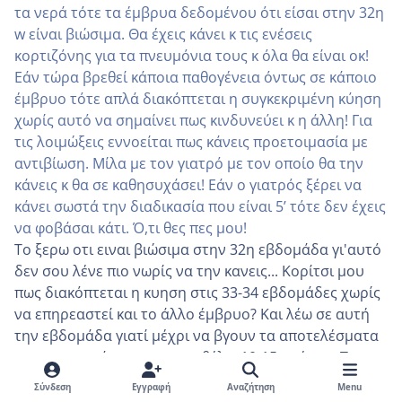
τα νερά τότε τα έμβρυα δεδομένου ότι είσαι στην 32η
w είναι βιώσιμα. Θα έχεις κάνει κ τις ενέσεις
κορτιζόνης για τα πνευμόνια τους κ όλα θα είναι οκ!
Εάν τώρα βρεθεί κάποια παθογένεια όντως σε κάποιο
έμβρυο τότε απλά διακόπτεται η συγκεκριμένη κύηση
χωρίς αυτό να σημαίνει πως κινδυνεύει κ η άλλη! Για
τις λοιμώξεις εννοείται πως κάνεις προετοιμασία με
αντιβίωση. Μίλα με τον γιατρό με τον οποίο θα την
κάνεις κ θα σε καθησυχάσει! Εάν ο γιατρός ξέρει να
κάνει σωστά την διαδικασία που είναι 5’ τότε δεν έχεις
να φοβάσαι κάτι. Ό,τι θες πες μου!
Το ξερω οτι ειναι βιώσιμα στην 32η εβδομάδα γι'αυτό
δεν σου λένε πιο νωρίς να την κανεις... Κορίτσι μου
πως διακόπτεται η κυηση στις 33-34 εβδομάδες χωρίς
να επηρεαστεί και το άλλο έμβρυο? Και λέω σε αυτή
την εβδομάδα γιατί μέχρι να βγουν τα αποτελέσματα
του μοριακού καρυοτυπου θέλει 10-15 ημέρες.. Το
έμβρυο θα είναι πάνω από 1.5 κιλο, όποτε δεν είναι
Σύνδεση
Εγγραφή
Αναζήτηση
Menu
όπως όταν είσαι 3 μηνών πχ. Σου έχει εξηγήσει ο