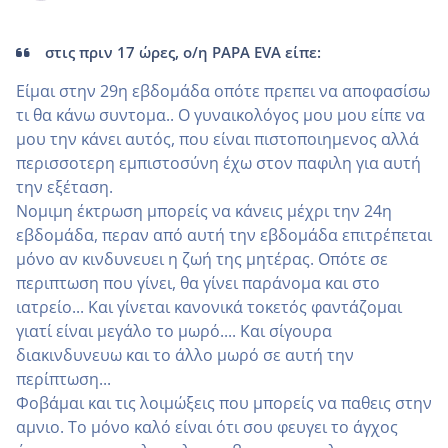
στις πριν 17 ώρες, ο/η PAPA EVA είπε:
Είμαι στην 29η εβδομάδα οπότε πρεπει να αποφασίσω
τι θα κάνω συντομα.. Ο γυναικολόγος μου μου είπε να
μου την κάνει αυτός, που είναι πιστοποιημενος αλλά
περισσοτερη εμπιστοσύνη έχω στον παφιλη για αυτή
την εξέταση.
Νομιμη έκτρωση μπορείς να κάνεις μέχρι την 24η
εβδομάδα, περαν από αυτή την εβδομάδα επιτρέπεται
μόνο αν κινδυνευει η ζωή της μητέρας. Οπότε σε
περιπτωση που γίνει, θα γίνει παράνομα και στο
ιατρείο... Και γίνεται κανονικά τοκετός φαντάζομαι
γιατί είναι μεγάλο το μωρό.... Και σίγουρα
διακινδυνευω και το άλλο μωρό σε αυτή την
περίπτωση...
Φοβάμαι και τις λοιμώξεις που μπορείς να παθεις στην
αμνιο. Το μόνο καλό είναι ότι σου φευγει το άγχος