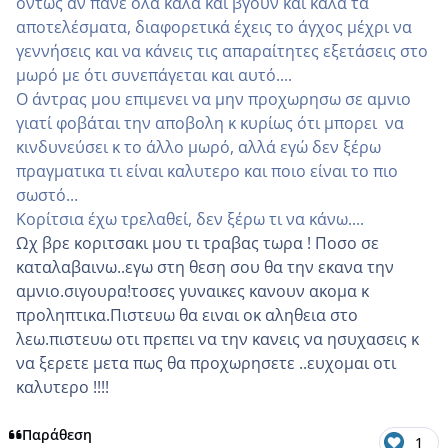
όντως αν πανε ολα καλα και βγουν και καλα τα
αποτελέσματα, διαφορετικά έχεις το άγχος μέχρι να
γεννήσεις και να κάνεις τις απαραίτητες εξετάσεις στο
μωρό με ότι συνεπάγεται και αυτό....
Ο άντρας μου επιμενει να μην προχωρησω σε αμνιο
γιατί φοβάται την αποβολη κ κυρίως ότι μπορει να
κινδυνεύσει κ το άλλο μωρό, αλλά εγώ δεν ξέρω
πραγματικα τι είναι καλυτερο και ποιο είναι το πιο
σωστό...
Κορίτσια έχω τρελαθεί, δεν ξέρω τι να κάνω....
Ωχ βρε κοριτσακι μου τι τραβας τωρα ! Ποσο σε
καταλαβαινω..εγω στη θεση σου θα την εκανα την
αμνιο.σιγουρα!τοσες γυναικες κανουν ακομα κ
προληπτικα.Πιστευω θα ειναι οκ αληθεια στο
λεω.πιστευω οτι πρεπει να την κανεις να ησυχασεις κ
να ξερετε μετα πως θα προχωρησετε ..ευχομαι οτι
καλυτερο !!!!
Παράθεση
1