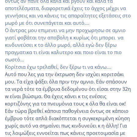
όντως αν πανε ολα καλα και βγουν και καλα τα
αποτελέσματα, διαφορετικά έχεις το άγχος μέχρι να
γεννήσεις και να κάνεις τις απαραίτητες εξετάσεις στο
μωρό με ότι συνεπάγεται και αυτό....
Ο άντρας μου επιμενει να μην προχωρησω σε αμνιο
γιατί φοβάται την αποβολη κ κυρίως ότι μπορει να
κινδυνεύσει κ το άλλο μωρό, αλλά εγώ δεν ξέρω
πραγματικα τι είναι καλυτερο και ποιο είναι το πιο
σωστό...
Κορίτσια έχω τρελαθεί, δεν ξέρω τι να κάνω....
Αυτό που λες για την έκτρωση δεν ισχύει κοριτσάκι
μου. Τα είχα ψάξει όλα πριν την αμνιο. Εάν σπάσουν
τα νερά τότε τα έμβρυα δεδομένου ότι είσαι στην 32η
w είναι βιώσιμα. Θα έχεις κάνει κ τις ενέσεις
κορτιζόνης για τα πνευμόνια τους κ όλα θα είναι οκ!
Εάν τώρα βρεθεί κάποια παθογένεια όντως σε κάποιο
έμβρυο τότε απλά διακόπτεται η συγκεκριμένη κύηση
χωρίς αυτό να σημαίνει πως κινδυνεύει κ η άλλη! Για
τις λοιμώξεις εννοείται πως κάνεις προετοιμασία με