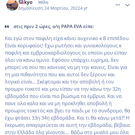
Tokyo
Μέλη
Δημοσίευση
24 Μαρτίου, 2022
4 yr
στις πριν 2 ώρες, ο/η PAPA EVA είπε:
Και εγώ στον παφιλη είχα κάνει αυχενικο κ Β επιπέδου.
Είναι κορυφαίος! Εχω ρωτήσει και γυναικολογους κ
παφιλη και εμβρυοκαρδιολογους οι οποίοι μου είπαν
όλοι να κάνω αμνιο. Εφόσον υπάρχει ευρημα, δεν
μπορεί να σου πει κανενας να μη την κανεις. Είναι για
τη μια πιθανότητα που και αυτοί δεν ξέρουν και
λογικό είναι... Σκέφτομαι και την αποβολή ή τον
προωρο τοκετό και μου είπαν να την κάνω την 32η
εβδομάδα που είναι πιο βιώσιμα τα έμβρυα. Και να
πανε ολα καλα και να μη προκληθει αποβολή ή
προωρος τοκετός και βγει το παιδι με το συνδρομο, θα
έχω φτάσει 33η 34η εβδομάδα. Και τι θα κάνω μετά?! Η
έκτρωση απαγορεύεται σε αυτή την εβδομάδα, βέβαια
στην Ελλάδα όλα γίνονται... Βάζω στο μυαλό μου όλα