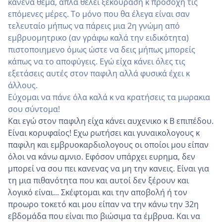
κανένα θεμα, απλά θέλει ξεκούραση κ προσοχή τις
επόμενες μέρες. Το μόνο που θα έλεγα είναι σαν
τελευταίο μήπως να πάρεις μια 2η γνώμη από
εμβρυομητρικο (αν γράφω καλά την ειδικότητα)
πιστοποιημενο όμως ώστε να δεις μήπως μπορείς
κάπως να το αποφύγεις. Εγώ είχα κάνει όλες τις
εξετάσεις αυτές στον παφιλη αλλά φυσικά έχει κ
άλλους.
Εύχομαι να πάνε όλα καλά κ να κρατήσεις τα μωρακια
σου σύντομα!
Και εγώ στον παφιλη είχα κάνει αυχενικο κ Β επιπέδου.
Είναι κορυφαίος! Εχω ρωτήσει και γυναικολογους κ
παφιλη και εμβρυοκαρδιολογους οι οποίοι μου είπαν
όλοι να κάνω αμνιο. Εφόσον υπάρχει ευρημα, δεν
μπορεί να σου πει κανενας να μη την κανεις. Είναι για
τη μια πιθανότητα που και αυτοί δεν ξέρουν και
λογικό είναι... Σκέφτομαι και την αποβολή ή τον
προωρο τοκετό και μου είπαν να την κάνω την 32η
εβδομάδα που είναι πιο βιώσιμα τα έμβρυα. Και να