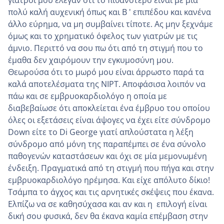
πολύ καλή αυχενική όπως και Β ' επιπέδου και κανένα
άλλο εύρημα, να μη συμβαίνει τίποτε. Ας μην ξεχνάμε
όμως και το χρηματικό όφελος των γιατρών με τις
άμνιο. Περιττό να σου πω ότι από τη στιγμή που το
έμαθα δεν χαιρόμουν την εγκυμοσύνη μου.
Θεωρούσα ότι το μωρό μου είναι άρρωστο παρά τα
καλά αποτελέσματα της NIPT. Αποφάσισα λοιπόν να
πάω και σε εμβρυοκαρδιολόγο η οποία με
διαβεβαίωσε ότι αποκλείεται ένα έμβρυο του οποίου
όλες οι εξετάσεις είναι άψογες να έχει είτε σύνδρομο
Down είτε το Di George γιατί απλούστατα η λέξη
σύνδρομο από μόνη της παραπέμπει σε ένα σύνολο
παθογενών καταστάσεων και όχι σε μία μεμονωμένη
ένδειξη. Πραγματικά από τη στιγμή που πήγα και στην
εμβρυοκαρδιολόγο ηρέμησα. Και είχε απόλυτο δίκιο!
Τσάμπα το άγχος και τις αρνητικές σκέψεις που έκανα.
Ελπίζω να σε καθησύχασα και αν και η επιλογή είναι
δική σου φυσικά, δεν θα έκανα καμία επέμβαση στην