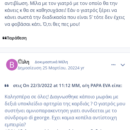
αντιβίωση. Μίλα με τον γιατρό με τον οποίο θα την
κάνεις κ θα σε καθησυχάσει! Εάν ο γιατρός ξέρει να
κάνει σωστά την διαδικασία που είναι 5’ τότε δεν έχεις
να φοβάσαι κάτι. Ό,τι θες πες μου!
Παράθεση
comment_1297950
Author stats
Βάλη
Δοκιμαστικά Μέλη
Δημοσίευση
25 Μαρτίου, 2022
4 yr
στις On 22/3/2022 at 11:12 ΜΜ, ο/η PAPA EVA είπε:
Καλησπέρα σε όλες! Διαγνωσθηκε κάποιο μωράκι με
δεξιά υποκλείδιο αρτηρία της καρδιάς ? Ο γιατρός μου
συστήνει αμνιοπαρακεντηση γιατι συνδεεται με το
σύνδρομο di george. Εχει καμια κοπέλα αντίστοιχη
εμπειρία?