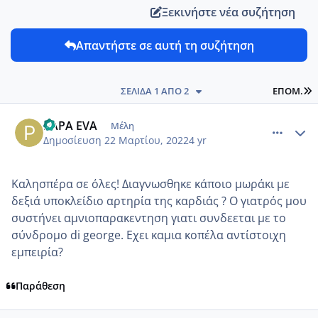
Ξεκινήστε νέα συζήτηση
Απαντήστε σε αυτή τη συζήτηση
L
ΣΕΛΊΔΑ 1 ΑΠΌ 2
ΕΠΌΜ.
comment_1297141
Author stats
PAPA EVA
Μέλη
Δημοσίευση
22 Μαρτίου, 2022
4 yr
Καλησπέρα σε όλες! Διαγνωσθηκε κάποιο μωράκι με
δεξιά υποκλείδιο αρτηρία της καρδιάς ? Ο γιατρός μου
συστήνει αμνιοπαρακεντηση γιατι συνδεεται με το
σύνδρομο di george. Εχει καμια κοπέλα αντίστοιχη
εμπειρία?
Παράθεση