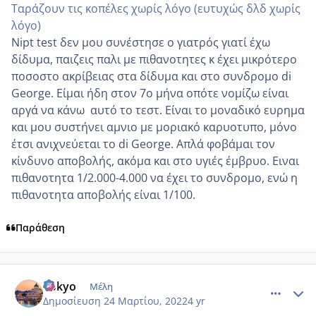
Ταράζουν τις κοπέλες χωρίς λόγο (ευτυχώς δλδ χωρίς
λόγο)
Nipt test δεν μου συνέστησε ο γιατρός γιατί έχω
δίδυμα, παιζεις παλι με πιθανοτητες κ έχει μικρότερο
ποσοστο ακρίβειας στα δίδυμα και στο συνδρομο di
George. Είμαι ήδη στον 7ο μήνα οπότε νομίζω είναι
αργά να κάνω αυτό το τεστ. Είναι το μοναδικό ευρημα
και μου συστήνει αμνιο με μοριακό καρυοτυπο, μόνο
έτσι ανιχνεύεται το di George. Απλά φοβάμαι τον
κίνδυνο αποβολής, ακόμα και στο υγιές έμβρυο. Ειναι
πιθανοτητα 1/2.000-4.000 να έχει το συνδρομο, ενώ η
πιθανοτητα αποβολής είναι 1/100.
Παράθεση
comment_1297504
Author stats
Tokyo
Μέλη
Δημοσίευση
24 Μαρτίου, 2022
4 yr