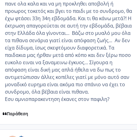
πανε ολα καλα και να μη προκληθει αποβολή ή
προωρος τοκετός και βγει το παιδι με το συνδρομο, θα
έχω φτάσει 33η 34η εβδομάδα. Και τι θα κάνω μετά?! Η
έκτρωση απαγορεύεται σε αυτή την εβδομάδα, βέβαια
στην Ελλάδα όλα γίνονται... Βάζω στο μυαλό μου όλα
τα πιθανα σενάρια γιατί είναι απόφαση ζωής... Αν δεν
είχα δίδυμα, ίσως σκεφτόμουν διαφορετικά. Τα
παιδακια μας ήρθαν μετά από κόπο και δεν ξέρω ποσο
ευκολο ειναι να ξαναμεινω έγκυος... Σίγουρα η
απόφαση είναι δική μας απλά ήθελα να δω πως το
αντιμετώπισαν άλλες κοπέλες γιατί με μόνο αυτό σαν
μοναδικό ευρημα είναι ακόμα πιο σπάνιο να έχει το
συνδρομο, όλα βέβαια είναι πιθανα.
Εσυ αμνιοπαρακεντηση έκανες στον παφιλη?
Παράθεση
comment_1297678
Author stats