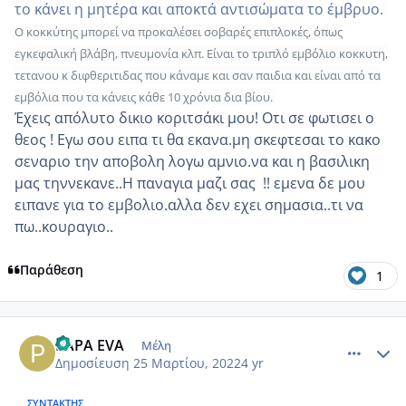
το κάνει η μητέρα και αποκτά αντισώματα το έμβρυο.
Ο κοκκύτης μπορεί να προκαλέσει σοβαρές επιπλοκές, όπως
εγκεφαλική βλάβη, πνευμονία κλπ. Είναι το τριπλό εμβόλιο κοκκυτη,
τετανου κ διφθεριτιδας που κάναμε και σαν παιδια και είναι από τα
εμβόλια που τα κάνεις κάθε 10 χρόνια δια βίου.
Έχεις απόλυτο δικιο κοριτσάκι μου! Οτι σε φωτισει ο
θεος ! Εγω σου ειπα τι θα εκανα.μη σκεφτεσαι το κακο
σεναριο την αποβολη λογω αμνιο.να και η βασιλικη
μας τηννεκανε..Η παναγια μαζι σας !! εμενα δε μου
ειπανε για το εμβολιο.αλλα δεν εχει σημασια..τι να
πω..κουραγιο..
Παράθεση
1
comment_1297903
Author stats
PAPA EVA
Μέλη
Δημοσίευση
25 Μαρτίου, 2022
4 yr
ΣΥΝΤΆΚΤΗΣ