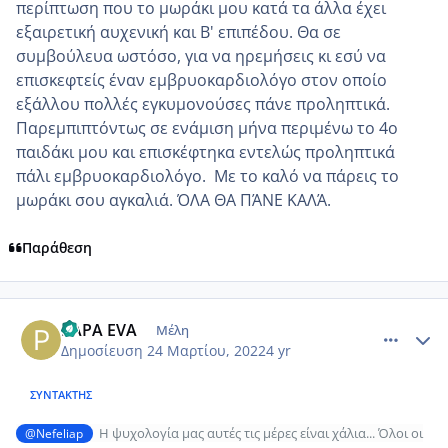
περίπτωση που το μωράκι μου κατά τα άλλα έχει
εξαιρετική αυχενική και Β' επιπέδου. Θα σε
συμβούλευα ωστόσο, για να ηρεμήσεις κι εσύ να
επισκεφτείς έναν εμβρυοκαρδιολόγο στον οποίο
εξάλλου πολλές εγκυμονούσες πάνε προληπτικά.
Παρεμπιπτόντως σε ενάμιση μήνα περιμένω το 4ο
παιδάκι μου και επισκέφτηκα εντελώς προληπτικά
πάλι εμβρυοκαρδιολόγο. Με το καλό να πάρεις το
μωράκι σου αγκαλιά. ΌΛΑ ΘΑ ΠΆΝΕ ΚΑΛΆ.
Παράθεση
comment_1297825
Author stats
PAPA EVA
Μέλη
Δημοσίευση
24 Μαρτίου, 2022
4 yr
ΣΥΝΤΆΚΤΗΣ
Η ψυχολογία μας αυτές τις μέρες είναι χάλια... Όλοι οι
@Nefeliap