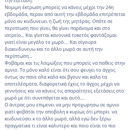
την εξέταση.
Νομιμη έκτρωση μπορείς να κάνεις μέχρι την 24η
εβδομάδα, περαν από αυτή την εβδομάδα επιτρέπεται
μόνο αν κινδυνευει η ζωή της μητέρας. Οπότε σε
περιπτωση που γίνει, θα γίνει παράνομα και στο
ιατρείο... Και γίνεται κανονικά τοκετός φαντάζομαι
γιατί είναι μεγάλο το μωρό.... Και σίγουρα
διακινδυνευω και το άλλο μωρό σε αυτή την
περίπτωση...
Φοβάμαι και τις λοιμώξεις που μπορείς να παθεις στην
αμνιο. Το μόνο καλό είναι ότι σου φευγει το άγχος
όντως αν πανε ολα καλα και βγουν και καλα τα
αποτελέσματα, διαφορετικά έχεις το άγχος μέχρι να
γεννήσεις και να κάνεις τις απαραίτητες εξετάσεις στο
μωρό με ότι συνεπάγεται και αυτό....
Ο άντρας μου επιμενει να μην προχωρησω σε αμνιο
γιατί φοβάται την αποβολη κ κυρίως ότι μπορει να
κινδυνεύσει κ το άλλο μωρό, αλλά εγώ δεν ξέρω
πραγματικα τι είναι καλυτερο και ποιο είναι το πιο