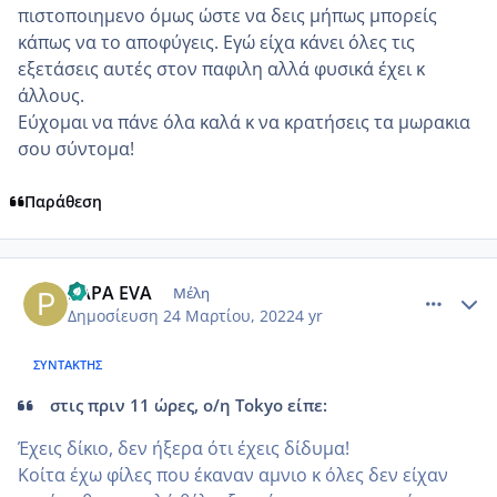
πιστοποιημενο όμως ώστε να δεις μήπως μπορείς
κάπως να το αποφύγεις. Εγώ είχα κάνει όλες τις
εξετάσεις αυτές στον παφιλη αλλά φυσικά έχει κ
άλλους.
Εύχομαι να πάνε όλα καλά κ να κρατήσεις τα μωρακια
σου σύντομα!
Παράθεση
comment_1297630
Author stats
PAPA EVA
Μέλη
Δημοσίευση
24 Μαρτίου, 2022
4 yr
ΣΥΝΤΆΚΤΗΣ
στις πριν 11 ώρες, ο/η Tokyo είπε:
Έχεις δίκιο, δεν ήξερα ότι έχεις δίδυμα!
Κοίτα έχω φίλες που έκαναν αμνιο κ όλες δεν είχαν