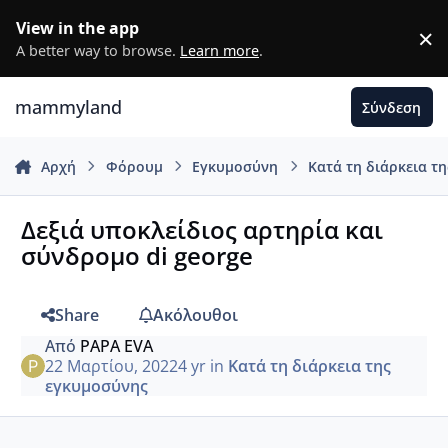
Μετάβαση σε περιεχόμενο
View in the app
×
D
A better way to browse.
Learn more
.
mammyland
Σύνδεση
Αρχή
Φόρουμ
Εγκυμοσύνη
Κατά τη διάρκεια τ
Δεξιά υποκλείδιος αρτηρία και
σύνδρομο di george
Share
Ακόλουθοι
Από
PAPA EVA
22 Μαρτίου, 2022
4 yr
in
Κατά τη διάρκεια της
εγκυμοσύνης