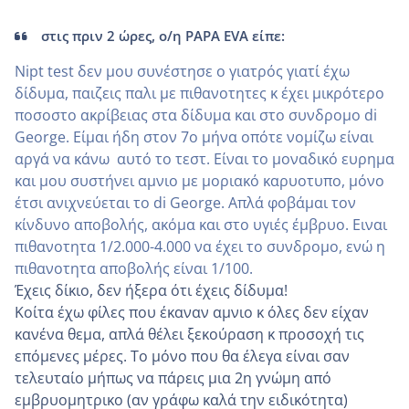
στις πριν 2 ώρες, ο/η PAPA EVA είπε:
Nipt test δεν μου συνέστησε ο γιατρός γιατί έχω
δίδυμα, παιζεις παλι με πιθανοτητες κ έχει μικρότερο
ποσοστο ακρίβειας στα δίδυμα και στο συνδρομο di
George. Είμαι ήδη στον 7ο μήνα οπότε νομίζω είναι
αργά να κάνω αυτό το τεστ. Είναι το μοναδικό ευρημα
και μου συστήνει αμνιο με μοριακό καρυοτυπο, μόνο
έτσι ανιχνεύεται το di George. Απλά φοβάμαι τον
κίνδυνο αποβολής, ακόμα και στο υγιές έμβρυο. Ειναι
πιθανοτητα 1/2.000-4.000 να έχει το συνδρομο, ενώ η
πιθανοτητα αποβολής είναι 1/100.
Έχεις δίκιο, δεν ήξερα ότι έχεις δίδυμα!
Κοίτα έχω φίλες που έκαναν αμνιο κ όλες δεν είχαν
κανένα θεμα, απλά θέλει ξεκούραση κ προσοχή τις
επόμενες μέρες. Το μόνο που θα έλεγα είναι σαν
τελευταίο μήπως να πάρεις μια 2η γνώμη από
εμβρυομητρικο (αν γράφω καλά την ειδικότητα)