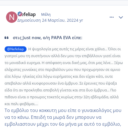
comment_1297828
Author stats
Nefeliap
Μέλη
Δημοσίευση
24 Μαρτίου, 2022
4 yr
στις Just now, ο/η PAPA EVA είπε:
Η ψυχολογία μας αυτές τις μέρες είναι χάλια... Όλοι οι
@Nefeliap
γιατροί μου τη συστήνουν αλλά δεν μου την επιβάλλουν γιατί είναι
το μοναδικό ευρημα. Η απόφαση ειναι δική μας, έτσι μας λένε... Ξέρω
ελάχιστες γυναίκες στο περιβαλλον μου που προχωρησαν σε αμνιο
είτε λόγω ηλικίας είτε λόγω ευρήματος και δεν είχαν κάτι, ουτε
απεβαλαν αλλά κυοφορουσαν ένα έμβρυο. Σε έρευνες που έψαξα
είδα ότι αν προκληθει αποβολή γίνεται και στα δυο έμβρυα... Πιο
πιθανο είναι ο προωρος τοκετός κυρίως στην 32η εβδομάδα, αλλά
και παλι φοβάμαι....
Το εμβόλιο του κοκκυτη μου είπε ο γυναικολόγος μου
να το κάνω. Επειδή τα μωρά δεν μπορουν να
εμβολιαστουν μέχρι τον 6ο μήνα με αυτό το εμβόλιο,