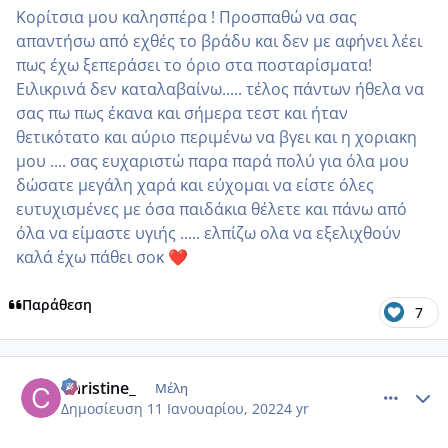
Κορίτσια μου καλησπέρα ! Προσπαθώ να σας
απαντήσω από εχθές το βράδυ και δεν με αφήνει λέει
πως έχω ξεπεράσει το όριο στα ποσταρίσματα!
Ειλικρινά δεν καταλαβαίνω..... τέλος πάντων ήθελα να
σας πω πως έκανα και σήμερα τεστ και ήταν
θετικότατο και αύριο περιμένω να βγει και η χοριακη
μου .... σας ευχαριστώ παρα παρά πολύ για όλα μου
δώσατε μεγάλη χαρά και εύχομαι να είστε όλες
ευτυχισμένες με όσα παιδάκια θέλετε και πάνω από
όλα να είμαστε υγιής ..... ελπίζω ολα να εξελιχθούν
καλά έχω πάθει σοκ
❤️
Παράθεση
7
comment_1281340
Author stats
Christine_
Μέλη
Δημοσίευση
11 Ιανουαρίου, 2022
4 yr