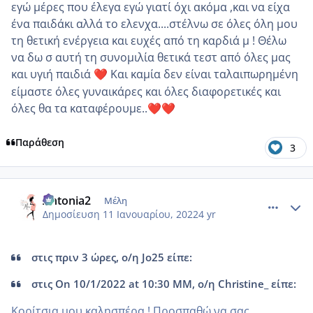
εγώ μέρες που έλεγα εγώ γιατί όχι ακόμα ,και να είχα
ένα παιδάκι αλλά το ελενχα....στέλνω σε όλες όλη μου
τη θετική ενέργεια και ευχές από τη καρδιά μ ! Θέλω
να δω σ αυτή τη συνομιλία θετικά τεστ από όλες μας
και υγιή παιδιά
Και καμία δεν είναι ταλαιπωρημένη
❤️
είμαστε όλες γυναικάρες και όλες διαφορετικές και
όλες θα τα καταφέρουμε..
❤️
❤️
Παράθεση
3
comment_1281372
Author stats
Antonia2
Μέλη
Δημοσίευση
11 Ιανουαρίου, 2022
4 yr
στις πριν 3 ώρες, ο/η Jo25 είπε:
στις On 10/1/2022 at 10:30 ΜΜ, ο/η Christine_ είπε:
Κορίτσια μου καλησπέρα ! Προσπαθώ να σας