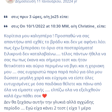
Δημοσίευση
11 Ιανουαρίου, 2022
4 yr
στις πριν 3 ώρες, ο/η Jo25 είπε:
στις On 10/1/2022 at 10:30 ΜΜ, ο/η Christine_ είπε:
Κορίτσια μου καλησπέρα ! Προσπαθώ να σας
απαντήσω από εχθές το βράδυ και δεν με αφήνει λέει
πως έχω ξεπεράσει το όριο στα ποσταρίσματα!
Ειλικρινά δεν καταλαβαίνω..... τέλος πάντων ήθελα να
σας πω πως έκανα και σήμερα τεστ και ήταν
θετικότατο και αύριο περιμένω να βγει και η χοριακη
μου .... σας ευχαριστώ παρα παρά πολύ για όλα μου
δώσατε μεγάλη χαρά και εύχομαι να είστε όλες
ευτυχισμένες με όσα παιδάκια θέλετε και πάνω από
όλα να είμαστε υγιής ..... ελπίζω ολα να εξελιχθούν
καλά έχω πάθει σοκ
❤️
Δεν θα ξεχάσω αυτήν την γλυκιά αλλά αγχώδης
περίοδο .... Εγώ είχα κάνει 2 τεστ ( είχα 1 μέρα