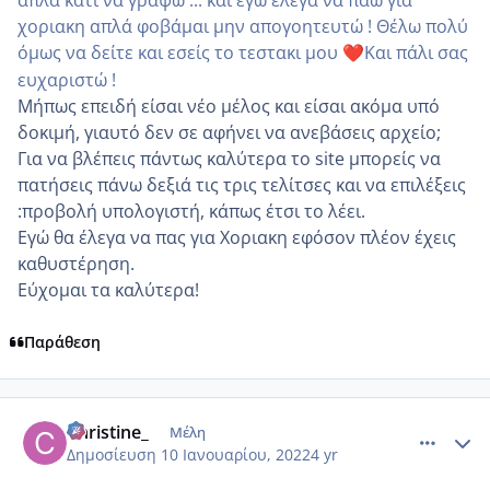
χοριακη απλά φοβάμαι μην απογοητευτώ ! Θέλω πολύ
όμως να δείτε και εσείς το τεστακι μου
Και πάλι σας
❤️
ευχαριστώ !
Μήπως επειδή είσαι νέο μέλος και είσαι ακόμα υπό
δοκιμή, γιαυτό δεν σε αφήνει να ανεβάσεις αρχείο;
Για να βλέπεις πάντως καλύτερα το site μπορείς να
πατήσεις πάνω δεξιά τις τρις τελίτσες και να επιλέξεις
:προβολή υπολογιστή, κάπως έτσι το λέει.
Εγώ θα έλεγα να πας για Χοριακη εφόσον πλέον έχεις
καθυστέρηση.
Εύχομαι τα καλύτερα!
Παράθεση
comment_1280984
Author stats
Christine_
Μέλη
Δημοσίευση
10 Ιανουαρίου, 2022
4 yr