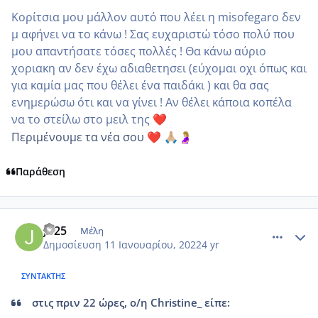
Κορίτσια μου μάλλον αυτό που λέει η misofegaro δεν
μ αφήνει να το κάνω ! Σας ευχαριστώ τόσο πολύ που
μου απαντήσατε τόσες πολλές ! Θα κάνω αύριο
χοριακη αν δεν έχω αδιαθετησει (εύχομαι οχι όπως και
για καμία μας που θέλει ένα παιδάκι ) και θα σας
ενημερώσω ότι και να γίνει ! Αν θέλει κάποια κοπέλα
να το στείλω στο μειλ της
❤️
Περιμένουμε τα νέα σου
❤️
🙏🏼
🤰🏼
Παράθεση
comment_1281324
Author stats
Jo25
Μέλη
Δημοσίευση
11 Ιανουαρίου, 2022
4 yr
ΣΥΝΤΆΚΤΗΣ
στις πριν 22 ώρες, ο/η Christine_ είπε: