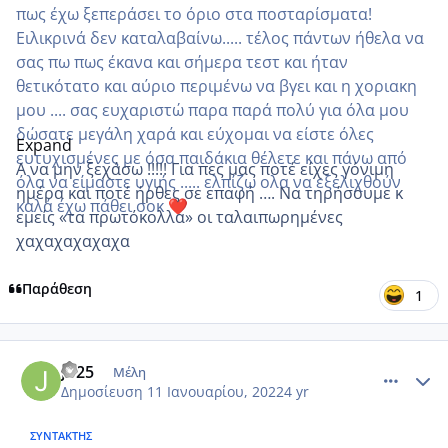
πως έχω ξεπεράσει το όριο στα ποσταρίσματα!
Ειλικρινά δεν καταλαβαίνω..... τέλος πάντων ήθελα να
σας πω πως έκανα και σήμερα τεστ και ήταν
θετικότατο και αύριο περιμένω να βγει και η χοριακη
μου .... σας ευχαριστώ παρα παρά πολύ για όλα μου
δώσατε μεγάλη χαρά και εύχομαι να είστε όλες
Expand
ευτυχισμένες με όσα παιδάκια θέλετε και πάνω από
Α να μην ξεχάσω !!!!! Για πες μας ποτέ είχες γόνιμη
όλα να είμαστε υγιής ..... ελπίζω ολα να εξελιχθούν
ημέρα και ποτέ ήρθες σε επαφή …. Να τηρήσουμε κ
καλά έχω πάθει σοκ
❤️
εμείς «τα πρωτόκολλα» οι ταλαιπωρημένες
χαχαχαχαχαχα
Παράθεση
1
comment_1281369
Author stats
Jo25
Μέλη
Δημοσίευση
11 Ιανουαρίου, 2022
4 yr
ΣΥΝΤΆΚΤΗΣ