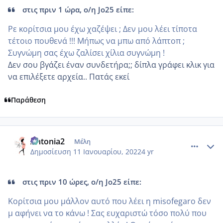
στις πριν 1 ώρα, ο/η Jo25 είπε:
Ρε κορίτσια μου έχω χαζέψει ; Δεν μου λέει τίποτα
τέτοιο πουθενά !!! Μήπως να μπω από λάπτοπ ;
Συγνώμη σας έχω ζαλίσει χίλια συγνώμη !
Δεν σου βγάζει έναν συνδετήρα;; δίπλα γράφει κλικ για
να επιλέξετε αρχεία.. Πατάς εκεί
Παράθεση
comment_1281037
Author stats
Antonia2
Μέλη
Δημοσίευση
11 Ιανουαρίου, 2022
4 yr
στις πριν 10 ώρες, ο/η Jo25 είπε:
Κορίτσια μου μάλλον αυτό που λέει η misofegaro δεν
μ αφήνει να το κάνω ! Σας ευχαριστώ τόσο πολύ που