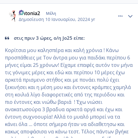
comment_1280895
Author stats
Antonia2
Μέλη
Δημοσίευση
10 Ιανουαρίου, 2022
4 yr
στις πριν 3 ώρες, ο/η Jo25 είπε:
Κορίτσια μου καλησπέρα και καλή χρόνια ! Κάνω
προσπάθειες με Τον άντρα μου για παιδάκι περίπου 6
μήνες είμαι 25 χρόνων! Είχαμε επαφές αυτόν τον μήνα
τις γόνιμες μέρες και εδώ και περίπου 10 μέρες έχω
αρκετά πρισμενο στήθος και με πονάει πολύ έχει
ξεκινήσει και η μέση μου και έντονες κράμπες χαμηλά
στη κοιλιά λίγο διαφορετικές από της περιόδου και
πιο έντονες και νιώθω βαριά ! Έχω νιώσει
ανακατωσούρα 3 βραδυα αρκετά αργά και έχω και
έντονη συχνοουρία! Αλλά το μυαλό μπορεί να τα
κάνει όλα ... όποτε σήμερα ήταν να αδιαθετησω και
κακως αποφάσισα να κάνω τεστ. Τέλος πάντων βγήκε