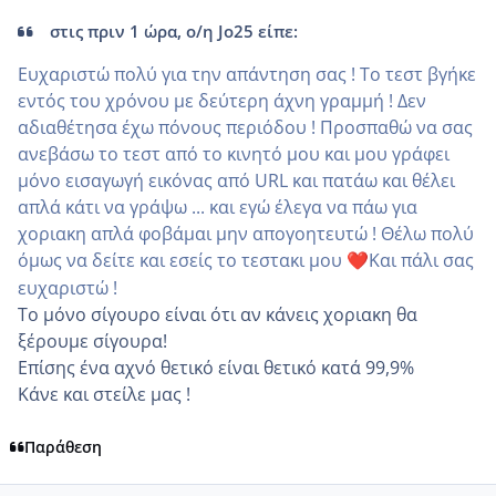
στις πριν 1 ώρα, ο/η Jo25 είπε:
Ευχαριστώ πολύ για την απάντηση σας ! Το τεστ βγήκε
εντός του χρόνου με δεύτερη άχνη γραμμή ! Δεν
αδιαθέτησα έχω πόνους περιόδου ! Προσπαθώ να σας
ανεβάσω το τεστ από το κινητό μου και μου γράφει
μόνο εισαγωγή εικόνας από URL και πατάω και θέλει
απλά κάτι να γράψω ... και εγώ έλεγα να πάω για
χοριακη απλά φοβάμαι μην απογοητευτώ ! Θέλω πολύ
όμως να δείτε και εσείς το τεστακι μου
Και πάλι σας
❤️
ευχαριστώ !
Το μόνο σίγουρο είναι ότι αν κάνεις χοριακη θα
ξέρουμε σίγουρα!
Επίσης ένα αχνό θετικό είναι θετικό κατά 99,9%
Κάνε και στείλε μας !
Παράθεση