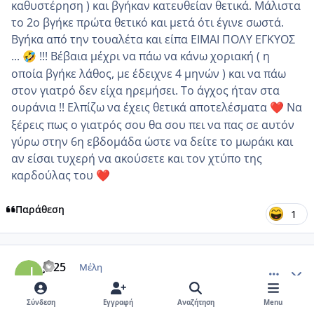
καθυστέρηση ) και βγήκαν κατευθείαν θετικά. Μάλιστα
το 2ο βγήκε πρώτα θετικό και μετά ότι έγινε σωστά.
Βγήκα από την τουαλέτα και είπα ΕΙΜΑΙ ΠΟΛΥ ΕΓΚΥΟΣ
...
!!! Βέβαια μέχρι να πάω να κάνω χοριακή ( η
🤣
οποία βγήκε λάθος, με έδειχνε 4 μηνών ) και να πάω
στον γιατρό δεν είχα ηρεμήσει. Το άγχος ήταν στα
ουράνια !! Ελπίζω να έχεις θετικά αποτελέσματα
Να
❤️
ξέρεις πως ο γιατρός σου θα σου πει να πας σε αυτόν
γύρω στην 6η εβδομάδα ώστε να δείτε το μωράκι και
αν είσαι τυχερή να ακούσετε και τον χτύπο της
καρδούλας του
❤️
Παράθεση
1
comment_1281380
Author stats
Jo25
Μέλη
Δημοσίευση
11 Ιανουαρίου, 2022
4 yr
Σύνδεση
Εγγραφή
Αναζήτηση
Menu
ΣΥΝΤΆΚΤΗΣ