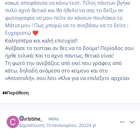
κακως αποφάσισα να κάνω τεστ. Τέλος πάντων βγήκε
πολύ αχνό θετικό και θα ήθελα να σας το δείξω σε
φωτογραφία να μου πείτε αν κάνουν πουλάκια τα
Μάτια μου ! Πως μπορώ να το ανεβάσω να το δείτε ;
Ευχαριστώ
❤️
Καλησπέρα και καλή επιτυχία!!
Ανέβασε το τεστακι αν θες να το δούμε! Περίοδος σου
ήρθε τελικά; Και το αχνό πάντως, θετικό είναι!
Τη φωτό την ανεβάζεις από εκεί που γράφεις από
κάτω, δηλαδή ανάμεσα στο κείμενο και στο
«Αποστολή», σου λέει «Κλικ για να επιλέξετε αρχεία»
Παράθεση
comment_1280902
Author stats
Christine_
Μέλη
Δημοσίευση
10 Ιανουαρίου, 2022
4 yr