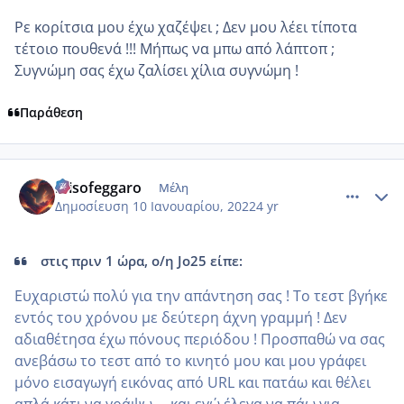
Ρε κορίτσια μου έχω χαζέψει ; Δεν μου λέει τίποτα
τέτοιο πουθενά !!! Μήπως να μπω από λάπτοπ ;
Συγνώμη σας έχω ζαλίσει χίλια συγνώμη !
Παράθεση
comment_1280980
Author stats
misofeggaro
Μέλη
Δημοσίευση
10 Ιανουαρίου, 2022
4 yr
στις πριν 1 ώρα, ο/η Jo25 είπε:
Ευχαριστώ πολύ για την απάντηση σας ! Το τεστ βγήκε
εντός του χρόνου με δεύτερη άχνη γραμμή ! Δεν
αδιαθέτησα έχω πόνους περιόδου ! Προσπαθώ να σας
ανεβάσω το τεστ από το κινητό μου και μου γράφει
μόνο εισαγωγή εικόνας από URL και πατάω και θέλει
απλά κάτι να γράψω ... και εγώ έλεγα να πάω για