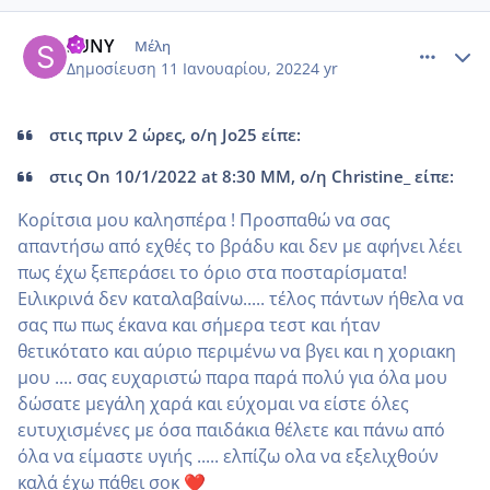
comment_1281363
Author stats
SUNY
Μέλη
Δημοσίευση
11 Ιανουαρίου, 2022
4 yr
στις πριν 2 ώρες, ο/η Jo25 είπε:
στις On 10/1/2022 at 8:30 ΜΜ, ο/η Christine_ είπε:
Κορίτσια μου καλησπέρα ! Προσπαθώ να σας
απαντήσω από εχθές το βράδυ και δεν με αφήνει λέει
πως έχω ξεπεράσει το όριο στα ποσταρίσματα!
Ειλικρινά δεν καταλαβαίνω..... τέλος πάντων ήθελα να
σας πω πως έκανα και σήμερα τεστ και ήταν
θετικότατο και αύριο περιμένω να βγει και η χοριακη
μου .... σας ευχαριστώ παρα παρά πολύ για όλα μου
δώσατε μεγάλη χαρά και εύχομαι να είστε όλες
ευτυχισμένες με όσα παιδάκια θέλετε και πάνω από
όλα να είμαστε υγιής ..... ελπίζω ολα να εξελιχθούν
καλά έχω πάθει σοκ
❤️