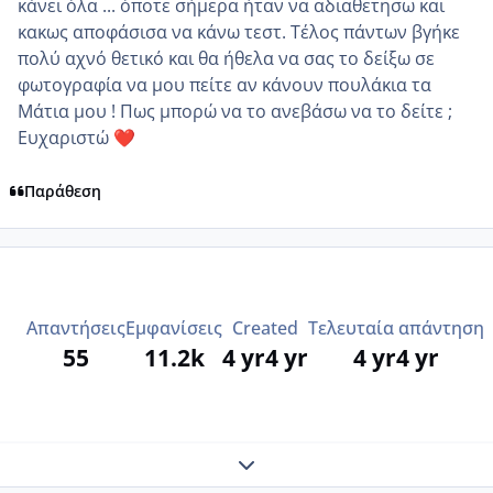
κάνει όλα ... όποτε σήμερα ήταν να αδιαθετησω και
κακως αποφάσισα να κάνω τεστ. Τέλος πάντων βγήκε
πολύ αχνό θετικό και θα ήθελα να σας το δείξω σε
φωτογραφία να μου πείτε αν κάνουν πουλάκια τα
Μάτια μου ! Πως μπορώ να το ανεβάσω να το δείτε ;
Ευχαριστώ
❤️
Παράθεση
Απαντήσεις
Εμφανίσεις
Created
Τελευταία απάντηση
55
11.2k
4 yr
4 yr
4 yr
4 yr
Expand topic overview