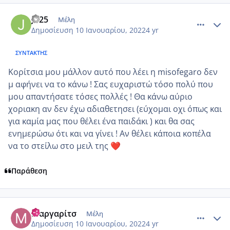
comment_1280998
Author stats
Jo25
Μέλη
Δημοσίευση
10 Ιανουαρίου, 2022
4 yr
ΣΥΝΤΆΚΤΗΣ
Κορίτσια μου μάλλον αυτό που λέει η misofegaro δεν
μ αφήνει να το κάνω ! Σας ευχαριστώ τόσο πολύ που
μου απαντήσατε τόσες πολλές ! Θα κάνω αύριο
χοριακη αν δεν έχω αδιαθετησει (εύχομαι οχι όπως και
για καμία μας που θέλει ένα παιδάκι ) και θα σας
ενημερώσω ότι και να γίνει ! Αν θέλει κάποια κοπέλα
να το στείλω στο μειλ της
❤️
Παράθεση
comment_1281006
Author stats
Μαργαρίτσ
Μέλη
Δημοσίευση
10 Ιανουαρίου, 2022
4 yr