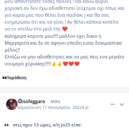
μου απαντήσατε τόσες πολλές ! Θα κάνω αύριο
χοριακη αν δεν έχω αδιαθετησει (εύχομαι οχι όπως και
για καμία μας που θέλει ένα παιδάκι ) και θα σας
ενημερώσω ότι και να γίνει ! Αν θέλει κάποια κοπέλα
να το στείλω στο μειλ της
❤️
καλημερα κοριτσι μου!!!! μαλλον εχει δικιο η
Μαργαριτα και δε σε αφηνει επειδη εισαι δοκιμαστικο
μέλος!!
Ελπίζω να μην αδιαθετησες και να μας πεις ενα μεγαλο
νουμερο χοριακης!!!!!
🤞
🤞
❤️
❤️
❤️
Παράθεση
comment_1281127
Author stats
misofeggaro
Μέλη
Δημοσίευση
11 Ιανουαρίου, 2022
4 yr
στις πριν 13 ώρες, ο/η Jo25 είπε: