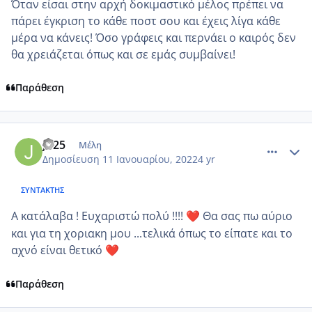
Όταν είσαι στην αρχή δοκιμαστικό μέλος πρέπει να
πάρει έγκριση το κάθε ποστ σου και έχεις λίγα κάθε
μέρα να κάνεις! Όσο γράφεις και περνάει ο καιρός δεν
θα χρειάζεται όπως και σε εμάς συμβαίνει!
Παράθεση
comment_1281348
Author stats
Jo25
Μέλη
Δημοσίευση
11 Ιανουαρίου, 2022
4 yr
ΣΥΝΤΆΚΤΗΣ
Α κατάλαβα ! Ευχαριστώ πολύ !!!!
Θα σας πω αύριο
❤️
και για τη χοριακη μου ...τελικά όπως το είπατε και το
αχνό είναι θετικό
❤️
Παράθεση