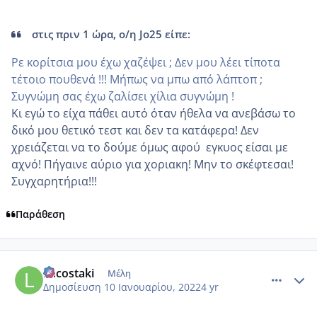
στις πριν 1 ώρα, ο/η Jo25 είπε:
Ρε κορίτσια μου έχω χαζέψει ; Δεν μου λέει τίποτα
τέτοιο πουθενά !!! Μήπως να μπω από λάπτοπ ;
Συγνώμη σας έχω ζαλίσει χίλια συγνώμη !
Κι εγώ το είχα πάθει αυτό όταν ήθελα να ανεβάσω το
δικό μου θετικό τεστ και δεν τα κατάφερα! Δεν
χρειάζεται να το δούμε όμως αφού εγκυος είσαι με
αχνό! Πήγαινε αύριο για χοριακη! Μην το σκέφτεσαι!
Συγχαρητήρια!!!
Παράθεση
comment_1281008
Author stats
Lacostaki
Μέλη
Δημοσίευση
10 Ιανουαρίου, 2022
4 yr