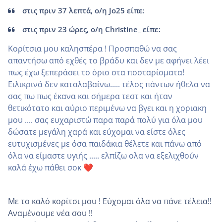
στις πριν 37 λεπτά, ο/η Jo25 είπε:
στις πριν 23 ώρες, ο/η Christine_ είπε:
Κορίτσια μου καλησπέρα ! Προσπαθώ να σας
απαντήσω από εχθές το βράδυ και δεν με αφήνει λέει
πως έχω ξεπεράσει το όριο στα ποσταρίσματα!
Ειλικρινά δεν καταλαβαίνω..... τέλος πάντων ήθελα να
σας πω πως έκανα και σήμερα τεστ και ήταν
θετικότατο και αύριο περιμένω να βγει και η χοριακη
μου .... σας ευχαριστώ παρα παρά πολύ για όλα μου
δώσατε μεγάλη χαρά και εύχομαι να είστε όλες
ευτυχισμένες με όσα παιδάκια θέλετε και πάνω από
όλα να είμαστε υγιής ..... ελπίζω ολα να εξελιχθούν
καλά έχω πάθει σοκ
❤️
Με το καλό κορίτσι μου ! Εύχομαι όλα να πάνε τέλεια!!
Αναμένουμε νέα σου !!