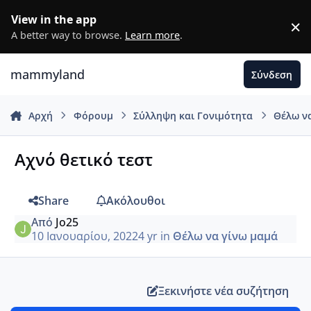
Μετάβαση σε περιεχόμενο
View in the app
×
D
A better way to browse.
Learn more
.
mammyland
Σύνδεση
Αρχή
Φόρουμ
Σύλληψη και Γονιμότητα
Θέλω ν
Αχνό θετικό τεστ
Share
Ακόλουθοι
Από
Jo25
10 Ιανουαρίου, 2022
4 yr
in
Θέλω να γίνω μαμά
Ξεκινήστε νέα συζήτηση