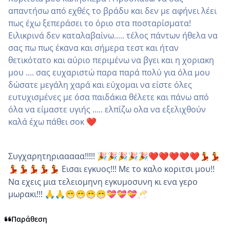
απαντήσω από εχθές το βράδυ και δεν με αφήνει λέει
πως έχω ξεπεράσει το όριο στα ποσταρίσματα!
Ειλικρινά δεν καταλαβαίνω..... τέλος πάντων ήθελα να
σας πω πως έκανα και σήμερα τεστ και ήταν
θετικότατο και αύριο περιμένω να βγει και η χοριακη
μου .... σας ευχαριστώ παρα παρά πολύ για όλα μου
δώσατε μεγάλη χαρά και εύχομαι να είστε όλες
ευτυχισμένες με όσα παιδάκια θέλετε και πάνω από
όλα να είμαστε υγιής ..... ελπίζω ολα να εξελιχθούν
καλά έχω πάθει σοκ
❤️
Συγχαρητηριααααα!!!!!
🎉
🎉
🎉
🎉
🎉
❤️
❤️
❤️
❤️
❤️
💃
💃
Εισαι εγκυος!!! Με το καλο κοριτσι μου!!
💃
💃
💃
💃
💃
Να εχεις μια τελειομηνη εγκυμοσυνη κι ενα γερο
μωρακι!!!
🙏
🙏
😁
😁
😁
😁
💝
💝
💝
🥂
Παράθεση