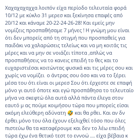
Χαχαχαχαχχα λοιπόν είχα περίοδο τελευταία φορά
10/12 με κύκλο 31 μερεσ και ξεκίνησα επαφές από
20/12 και κάναμε 20-22-24-26-28! Και εμείς μην
νομίζεις προσπαθήσαμε 7 μήνες ! Η γνώμη μου είναι
ότι δεν μπορείς από τη στιγμή που προσπαθείς για
παιδάκι να χαλαρώσεις τελείως και να μη κοιτάς τις
μέρες και να μην σε νοιάζει τίποτα ,απλώς να
προσπαθήσεις να το κανεις επειδή το θες και το
ευχαριστιέσαι κοιτώντας φυσικά και τις μέρες σου και
χωρίς να νομίζει ο άντρας σου όσο και να το ξέρει
μέσα του ότι είναι οι μερεσ Σου ότι έρχεστε σε επαφή
μόνο γι αυτό όποτε και εγώ προσπάθησα το τελευταίο
μήνα να σκεφτώ όλα αυτά αλλά πάντα έλεγα στον
εαυτό μ ας πούμε κοιμήσου τώρα που μπορείς είσαι
ακόμη ελεύθερη αδύνατη
και θα ρθει. Και αν δν
🤣
έρθει μόνο του όλα έχουν εξελιχθεί τόσο που όλες
πιστεύω θα τα καταφέρουμε και δεν το λέω επειδή
τώρα έχω ένα θετικό τεστ το εννοώ .... είχα βέβαια κ