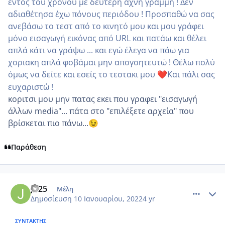
εντός του χρόνου με δεύτερη άχνη γραμμή ! Δεν
αδιαθέτησα έχω πόνους περιόδου ! Προσπαθώ να σας
ανεβάσω το τεστ από το κινητό μου και μου γράφει
μόνο εισαγωγή εικόνας από URL και πατάω και θέλει
απλά κάτι να γράψω ... και εγώ έλεγα να πάω για
χοριακη απλά φοβάμαι μην απογοητευτώ ! Θέλω πολύ
όμως να δείτε και εσείς το τεστακι μου
Και πάλι σας
❤️
ευχαριστώ !
κοριτσι μου μην πατας εκει που γραφει "εισαγωγή
άλλων media"... πάτα στο "επιλέξετε αρχεία" που
βρίσκεται πιο πάνω...
😉
Παράθεση
comment_1280967
Author stats
Jo25
Μέλη
Δημοσίευση
10 Ιανουαρίου, 2022
4 yr
ΣΥΝΤΆΚΤΗΣ