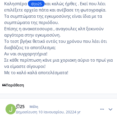
Καλησπέρα
και καλώς ήρθες . Εκεί που λέει
@Jo25
επιλέξετε αρχεία πάτα και ανέβασε τη φωτογραφία.
Τα συμπτώματα της εγκυμοσύνης είναι ίδια με τα
συμπτώματα της περιόδου.
Επίσης η ανακατοσουρα , αναγουλες κλπ ξεκινούν
αργότερα στην εγκυμοσύνη.
Το τεστ βγήκε θετικό εντός του χρόνου που λέει ότι
διαβάζεις το αποτέλεσμα;
Αν ναι συγχαρητήρια!
Σε κάθε περίπτωση κάνε μια χοριακη αύριο το πρωί για
να είμαστε σίγουροι!
Με το καλό καλά αποτελέσματα!
Παράθεση
comment_1280941
Author stats
Jo25
Μέλη
Δημοσίευση
10 Ιανουαρίου, 2022
4 yr