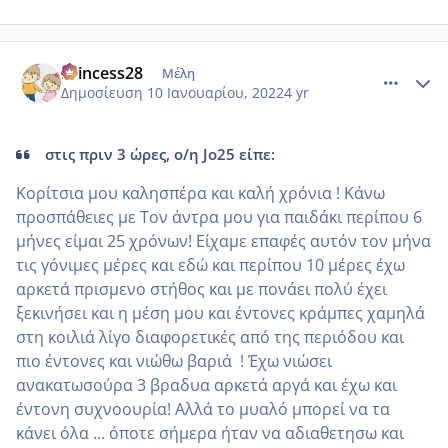
comment_1280899
Author stats
Princess28
Μέλη
Δημοσίευση
10 Ιανουαρίου, 2022
4 yr
στις πριν 3 ώρες, ο/η Jo25 είπε:
Κορίτσια μου καλησπέρα και καλή χρόνια ! Κάνω
προσπάθειες με Τον άντρα μου για παιδάκι περίπου 6
μήνες είμαι 25 χρόνων! Είχαμε επαφές αυτόν τον μήνα
τις γόνιμες μέρες και εδώ και περίπου 10 μέρες έχω
αρκετά πρισμενο στήθος και με πονάει πολύ έχει
ξεκινήσει και η μέση μου και έντονες κράμπες χαμηλά
στη κοιλιά λίγο διαφορετικές από της περιόδου και
πιο έντονες και νιώθω βαριά ! Έχω νιώσει
ανακατωσούρα 3 βραδυα αρκετά αργά και έχω και
έντονη συχνοουρία! Αλλά το μυαλό μπορεί να τα
κάνει όλα ... όποτε σήμερα ήταν να αδιαθετησω και