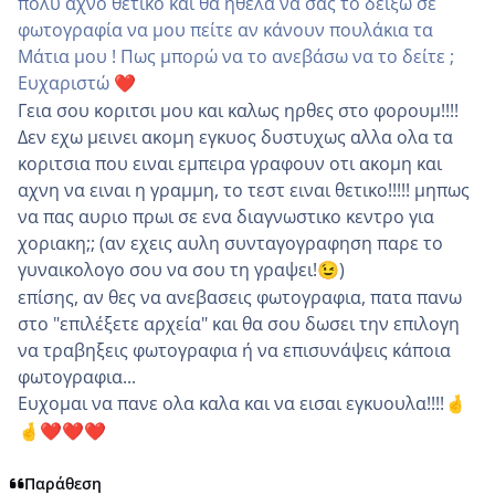
πολύ αχνό θετικό και θα ήθελα να σας το δείξω σε
φωτογραφία να μου πείτε αν κάνουν πουλάκια τα
Μάτια μου ! Πως μπορώ να το ανεβάσω να το δείτε ;
Ευχαριστώ
❤️
Γεια σου κοριτσι μου και καλως ηρθες στο φορουμ!!!!
Δεν εχω μεινει ακομη εγκυος δυστυχως αλλα ολα τα
κοριτσια που ειναι εμπειρα γραφουν οτι ακομη και
αχνη να ειναι η γραμμη, το τεστ ειναι θετικο!!!!! μηπως
να πας αυριο πρωι σε ενα διαγνωστικο κεντρο για
χοριακη;; (αν εχεις αυλη συνταγογραφηση παρε το
γυναικολογο σου να σου τη γραψει!
)
😉
επίσης, αν θες να ανεβασεις φωτογραφια, πατα πανω
στο "επιλέξετε αρχεία" και θα σου δωσει την επιλογη
να τραβηξεις φωτογραφια ή να επισυνάψεις κάποια
φωτογραφια...
Ευχομαι να πανε ολα καλα και να εισαι εγκυουλα!!!!
🤞
🤞
❤️
❤️
❤️
Παράθεση