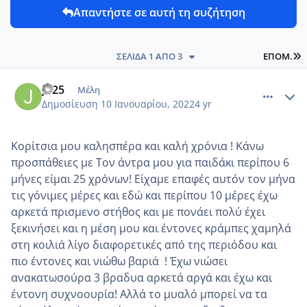
Απαντήστε σε αυτή τη συζήτηση
L
ΣΕΛΊΔΑ 1 ΑΠΌ 3
ΕΠΌΜ.
comment_1280827
Author stats
Jo25
Μέλη
Δημοσίευση
10 Ιανουαρίου, 2022
4 yr
Κορίτσια μου καλησπέρα και καλή χρόνια ! Κάνω
προσπάθειες με Τον άντρα μου για παιδάκι περίπου 6
μήνες είμαι 25 χρόνων! Είχαμε επαφές αυτόν τον μήνα
τις γόνιμες μέρες και εδώ και περίπου 10 μέρες έχω
αρκετά πρισμενο στήθος και με πονάει πολύ έχει
ξεκινήσει και η μέση μου και έντονες κράμπες χαμηλά
στη κοιλιά λίγο διαφορετικές από της περιόδου και
πιο έντονες και νιώθω βαριά ! Έχω νιώσει
ανακατωσούρα 3 βραδυα αρκετά αργά και έχω και
έντονη συχνοουρία! Αλλά το μυαλό μπορεί να τα