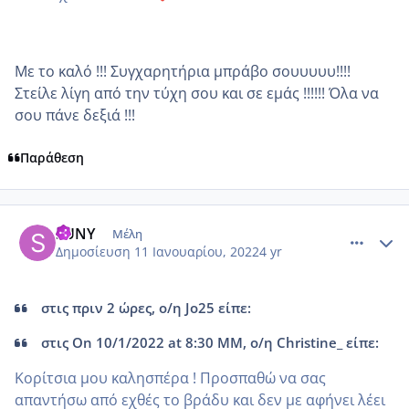
Με το καλό !!! Συγχαρητήρια μπράβο σουυυυυ!!!!
Στείλε λίγη από την τύχη σου και σε εμάς !!!!!! Όλα να
σου πάνε δεξιά !!!
Παράθεση
comment_1281364
Author stats
SUNY
Μέλη
Δημοσίευση
11 Ιανουαρίου, 2022
4 yr
στις πριν 2 ώρες, ο/η Jo25 είπε:
στις On 10/1/2022 at 8:30 ΜΜ, ο/η Christine_ είπε:
Κορίτσια μου καλησπέρα ! Προσπαθώ να σας
απαντήσω από εχθές το βράδυ και δεν με αφήνει λέει