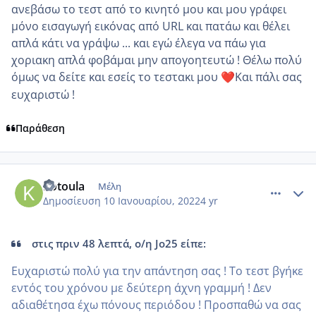
ανεβάσω το τεστ από το κινητό μου και μου γράφει
μόνο εισαγωγή εικόνας από URL και πατάω και θέλει
απλά κάτι να γράψω ... και εγώ έλεγα να πάω για
χοριακη απλά φοβάμαι μην απογοητευτώ ! Θέλω πολύ
όμως να δείτε και εσείς το τεστακι μου
Και πάλι σας
❤️
ευχαριστώ !
Παράθεση
comment_1280950
Author stats
Kotoula
Μέλη
Δημοσίευση
10 Ιανουαρίου, 2022
4 yr
στις πριν 48 λεπτά, ο/η Jo25 είπε:
Ευχαριστώ πολύ για την απάντηση σας ! Το τεστ βγήκε
εντός του χρόνου με δεύτερη άχνη γραμμή ! Δεν
αδιαθέτησα έχω πόνους περιόδου ! Προσπαθώ να σας