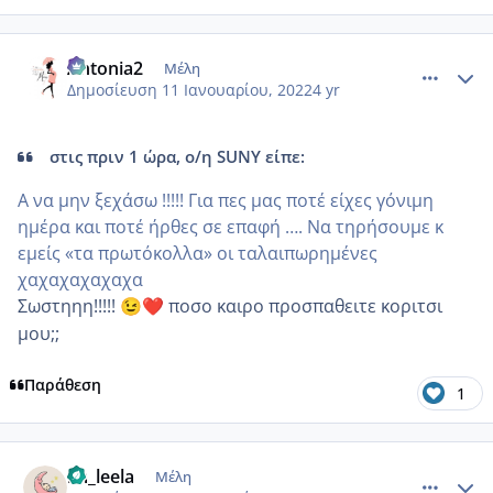
comment_1281373
Author stats
Antonia2
Μέλη
Δημοσίευση
11 Ιανουαρίου, 2022
4 yr
στις πριν 1 ώρα, ο/η SUNY είπε:
Α να μην ξεχάσω !!!!! Για πες μας ποτέ είχες γόνιμη
ημέρα και ποτέ ήρθες σε επαφή …. Να τηρήσουμε κ
εμείς «τα πρωτόκολλα» οι ταλαιπωρημένες
χαχαχαχαχαχα
Σωστηηη!!!!!
ποσο καιρο προσπαθειτε κοριτσι
😉
❤️
μου;;
Παράθεση
1
comment_1281379
Author stats
im_leela
Μέλη