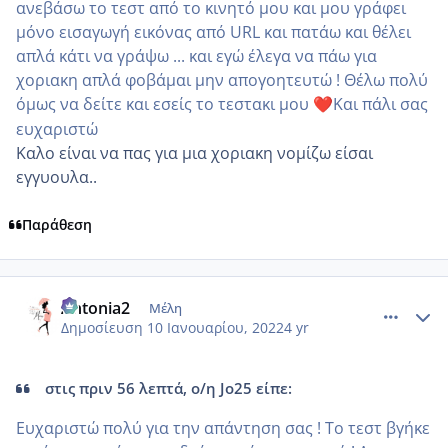
ανεβάσω το τεστ από το κινητό μου και μου γράφει
μόνο εισαγωγή εικόνας από URL και πατάω και θέλει
απλά κάτι να γράψω ... και εγώ έλεγα να πάω για
χοριακη απλά φοβάμαι μην απογοητευτώ ! Θέλω πολύ
όμως να δείτε και εσείς το τεστακι μου
Και πάλι σας
❤️
ευχαριστώ
Καλο είναι να πας για μια χοριακη νομίζω είσαι
εγγυουλα..
Παράθεση
comment_1280958
Author stats
Antonia2
Μέλη
Δημοσίευση
10 Ιανουαρίου, 2022
4 yr
στις πριν 56 λεπτά, ο/η Jo25 είπε:
Ευχαριστώ πολύ για την απάντηση σας ! Το τεστ βγήκε