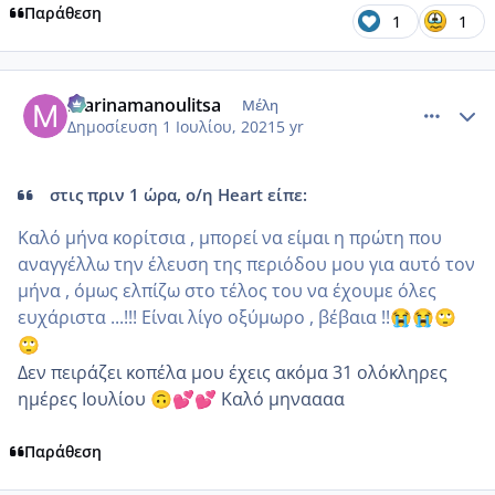
Παράθεση
1
1
comment_1229596
Author stats
marinamanoulitsa
Μέλη
Δημοσίευση
1 Ιουλίου, 2021
5 yr
στις πριν 1 ώρα, ο/η Heart είπε:
Καλό μήνα κορίτσια , μπορεί να είμαι η πρώτη που
αναγγέλλω την έλευση της περιόδου μου για αυτό τον
μήνα , όμως ελπίζω στο τέλος του να έχουμε όλες
ευχάριστα ...!!! Είναι λίγο οξύμωρο , βέβαια !!
😭
😭
🙄
🙄
Δεν πειράζει κοπέλα μου έχεις ακόμα 31 ολόκληρες
ημέρες Ιουλίου
Καλό μηναααα
🙃
💕
💕
Παράθεση