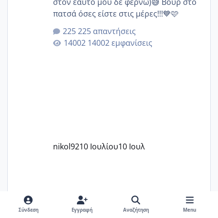
στον εαυτό μου δε φέρνω)😅 Βουρ στο
πατσά όσες είστε στις μέρες!!!💙🩷
225 απαντήσεις
14002 εμφανίσεις
nikol92
10 Ιουλίου
10 Ιουλ
Σύνδεση
Εγγραφή
Αναζήτηση
Menu