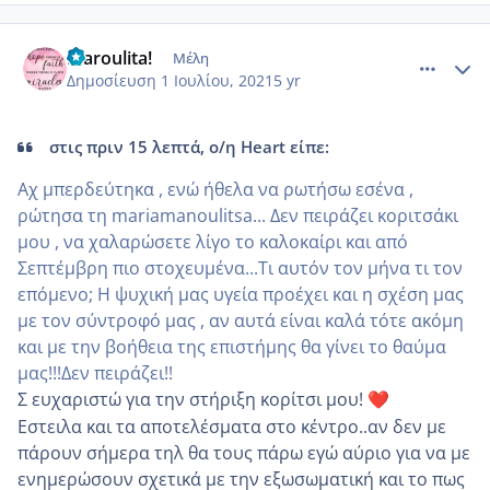
comment_1229623
Author stats
Maroulita!
Μέλη
Δημοσίευση
1 Ιουλίου, 2021
5 yr
στις πριν 15 λεπτά, ο/η Heart είπε:
Αχ μπερδεύτηκα , ενώ ήθελα να ρωτήσω εσένα ,
ρώτησα τη mariamanoulitsa... Δεν πειράζει κοριτσάκι
μου , να χαλαρώσετε λίγο το καλοκαίρι και από
Σεπτέμβρη πιο στοχευμένα...Τι αυτόν τον μήνα τι τον
επόμενο; Η ψυχική μας υγεία προέχει και η σχέση μας
με τον σύντροφό μας , αν αυτά είναι καλά τότε ακόμη
και με την βοήθεια της επιστήμης θα γίνει το θαύμα
μας!!!Δεν πειράζει!!
Σ ευχαριστώ για την στήριξη κορίτσι μου!
❤️
Εστειλα και τα αποτελέσματα στο κέντρο..αν δεν με
πάρουν σήμερα τηλ θα τους πάρω εγώ αύριο για να με
ενημερώσουν σχετικά με την εξωσωματική και το πως