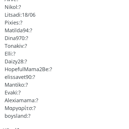
Nikol:?
Litsadi:18/06
Pixies:?
Matilda94:?
Dina970:?
Tonakiv:?
Elli:?
Daizy28:?
HopefulMama2Be:?
elissavet90:?
Mantiko:?
Evaki:?
Alexiamama:?
Μαργαρίτσ:?
boysland:?