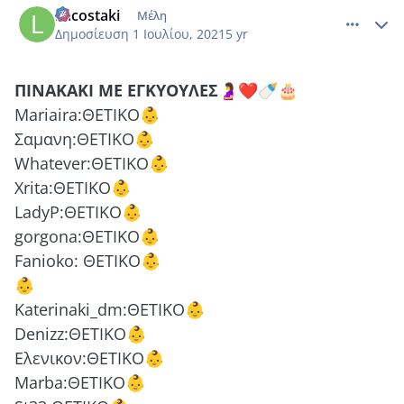
Lacostaki
Μέλη
Δημοσίευση
1 Ιουλίου, 2021
5 yr
ΠΙΝΑΚΑΚΙ
ΜΕ
ΕΓΚΥΟΥΛΕΣ
🤰
❤️
🍼
🎂
Mariaira:ΘΕΤΙΚΟ
👶
Σαμανη:ΘΕΤΙΚΟ
👶
Whatever:ΘΕΤΙΚΟ
👶
Xrita:ΘΕΤΙΚΟ
👶
LadyP:ΘΕΤΙΚΟ
👶
gorgona:ΘΕΤΙΚΟ
👶
Fanioko: ΘΕΤΙΚΟ
👶
👶
Katerinaki_dm:ΘΕΤΙΚΟ
👶
Denizz:ΘΕΤΙΚΟ
👶
Ελενικον:ΘΕΤΙΚΟ
👶
Marba:ΘΕΤΙΚΟ
👶