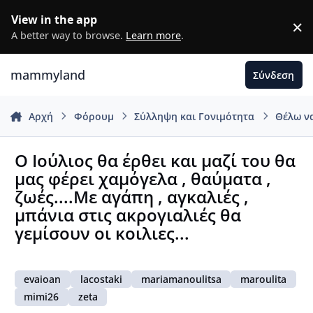
Μετάβαση σε περιεχόμενο
View in the app
×
D
A better way to browse.
Learn more
.
mammyland
Σύνδεση
Αρχή
Φόρουμ
Σύλληψη και Γονιμότητα
Θέλω ν
Ο Ιούλιος θα έρθει και μαζί του θα
μας φέρει χαμόγελα , θαύματα ,
ζωές....Με αγάπη , αγκαλιές ,
μπάνια στις ακρογιαλιές θα
γεμίσουν οι κοιλιες...
evaioan
lacostaki
mariamanoulitsa
maroulita
mimi26
zeta