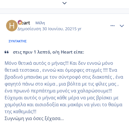
Expand topic overview
comment_1229517
Author stats
Heart
Μέλη
Δημοσίευση
30 Ιουνίου, 2021
5 yr
ΣΥΝΤΆΚΤΗΣ
στις πριν 1 λεπτό, ο/η Heart είπε:
Μόνο θετικά αυτός ο μήνας!!! Και δεν εννοώ μόνο
θετικά τεστακια , εννοώ και όμορφες στιγμές !!!! Ένα
βραδινό μπανάκι με τον σύντροφό στις διακοπές , ένα
φαγητό πάνω στο κύμα , μια βόλτα με τις φίλες μας ,
ένα πρωινό περπάτημα μονές να χαλαρώσουμε!!!
Εύχομαι αυτός ο μήνας κάθε μέρα να μας βρίσκει με
χαμόγελα και αισιοδοξία και μακάρι να γίνει το θαύμα
της καθεμιάς!!!
Συγνώμη για όσες ξέχασα...