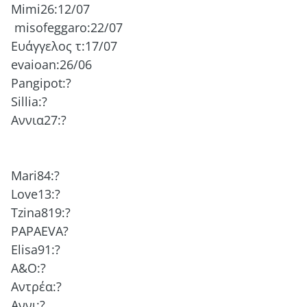
Mimi26:12/07
misofeggaro:22/07
Ευάγγελος τ:17/07
evaioan:26/06
Pangipot:?
Sillia:?
Αννια27:?
Mari84:?
Love13:?
Tzina819:?
PAPAEVA?
Elisa91:?
A&O:?
Αντρέα:?
Αννι:?