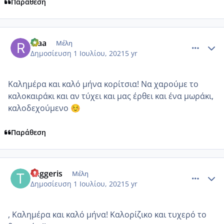
Παράθεση
comment_1229551
Author stats
Riaa
Μέλη
Δημοσίευση
1 Ιουλίου, 2021
5 yr
Καλημέρα και καλό μήνα κορίτσια! Να χαρούμε το
καλοκαιράκι και αν τύχει και μας έρθει και ένα μωράκι,
καλοδεχούμενο
☺️
Παράθεση
comment_1229552
Author stats
Taggeris
Μέλη
Δημοσίευση
1 Ιουλίου, 2021
5 yr
, Καλημέρα και καλό μήνα! Καλορίζικο και τυχερό το