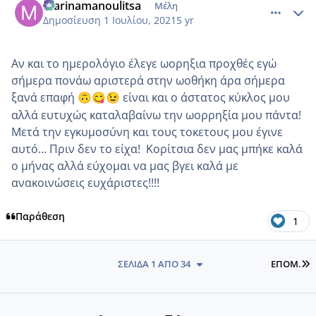
marinamanoulitsa
Μέλη
Δημοσίευση
1 Ιουλίου, 2021
5 yr
Αν και το ημερολόγιο έλεγε ωορηξια προχθές εγώ
σήμερα πονάω αριστερά στην ωοθήκη άρα σήμερα
ξανά επαφή
είναι και ο άστατος κύκλος μου
🙃
😋
😉
αλλά ευτυχώς καταλαβαίνω την ωορρηξία μου πάντα!
Μετά την εγκυμοσύνη και τους τοκετους μου έγινε
αυτό... Πριν δεν το είχα! Κορίτσια δεν μας μπήκε καλά
ο μήνας αλλά εύχομαι να μας βγει καλά με
ανακοινώσεις ευχάριστες!!!!
Παράθεση
1
L
ΣΕΛΊΔΑ 1 ΑΠΌ 34
ΕΠΌΜ.