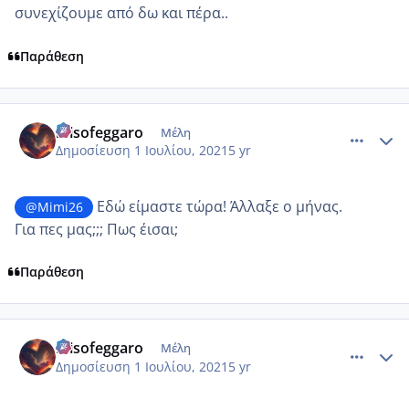
συνεχίζουμε από δω και πέρα..
Παράθεση
comment_1229627
Author stats
misofeggaro
Μέλη
Δημοσίευση
1 Ιουλίου, 2021
5 yr
Εδώ είμαστε τώρα! Άλλαξε ο μήνας.
@Mimi26
Για πες μας;;; Πως έισαι;
Παράθεση
comment_1229628
Author stats
misofeggaro
Μέλη
Δημοσίευση
1 Ιουλίου, 2021
5 yr