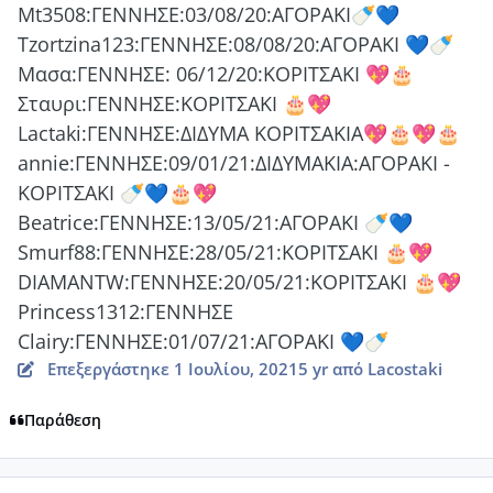
Mt3508:ΓΕΝΝΗΣΕ:03/08/20:ΑΓΟΡΑΚΙ
🍼
💙
Tzortzina123:ΓΕΝΝΗΣΕ:08/08/20:ΑΓΟΡΑΚΙ
💙
🍼
Μασα:ΓΕΝΝΗΣΕ: 06/12/20:ΚΟΡΙΤΣΑΚΙ
💖
🎂
Σταυρι:ΓΕΝΝΗΣΕ:ΚΟΡΙΤΣΑΚΙ
🎂
💖
Lactaki:ΓΕΝΝΗΣΕ:ΔΙΔΥΜΑ ΚΟΡΙΤΣΑΚΙΑ
💖
🎂
💖
🎂
annie:ΓΕΝΝΗΣΕ:09/01/21:ΔΙΔΥΜΑΚΙΑ:ΑΓΟΡΑΚΙ -
ΚΟΡΙΤΣΑΚΙ
🍼
💙
🎂
💖
Beatrice:ΓΕΝΝΗΣΕ:13/05/21:ΑΓΟΡΑΚΙ
🍼
💙
Smurf88:ΓΕΝΝΗΣΕ:28/05/21:ΚΟΡΙΤΣΑΚΙ
🎂
💖
DIAMANTW:ΓΕΝΝΗΣΕ:20/05/21:ΚΟΡΙΤΣΑΚΙ
🎂
💖
Princess1312:ΓΕΝΝΗΣΕ
Clairy:ΓΕΝΝΗΣΕ:01/07/21:ΑΓΟΡΑΚΙ
💙
🍼
Επεξεργάστηκε
1 Ιουλίου, 2021
5 yr
από Lacostaki
Παράθεση
comment_1229541
Author stats