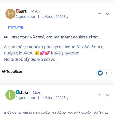
comment_1229599
Author stats
Heart
Μέλη
Δημοσίευση
1 Ιουλίου, 2021
5 yr
ΣΥΝΤΆΚΤΗΣ
στις πριν 6 λεπτά, ο/η marinamanoulitsa είπε:
Δεν πειράζει κοπέλα μου έχεις ακόμα 31 ολόκληρες
ημέρες Ιουλίου
Καλό μηναααα
🙃
💕
💕
Να αισιοδοξησω για εσένα;;;;
Παράθεση
1
comment_1229601
Author stats
lactaki
Μέλη
Δημοσίευση
1 Ιουλίου, 2021
5 yr
Καλο μηνα!!! Με το καλο σε όλες, το καλοκαίρι έρθουν