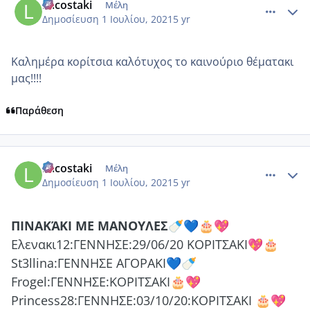
Lacostaki
Μέλη
Δημοσίευση
1 Ιουλίου, 2021
5 yr
Καλημέρα κορίτσια καλότυχος το καινούριο θέματακι
μας!!!!
Παράθεση
comment_1229540
Author stats
Lacostaki
Μέλη
Δημοσίευση
1 Ιουλίου, 2021
5 yr
ΠΙΝΑΚΆΚΙ
ΜΕ
ΜΑΝΟΥΛΕΣ
🍼
💙
🎂
💖
Ελενακι12:ΓΕΝΝΗΣΕ:29/06/20 ΚΟΡΙΤΣΑΚΙ
💖
🎂
St3llina:ΓΕΝΝΗΣΕ
ΑΓΟΡΑΚΙ
💙
🍼
Frogel:ΓΕΝΝΗΣΕ:ΚΟΡΙΤΣΑΚΙ
🎂
💖
Princess28:ΓΕΝΝΗΣΕ:03/10/20:ΚΟΡΙΤΣΑΚΙ
🎂
💖