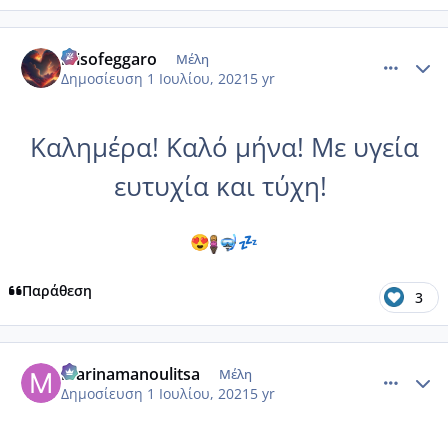
comment_1229563
Author stats
misofeggaro
Μέλη
Δημοσίευση
1 Ιουλίου, 2021
5 yr
Καλημέρα! Καλό μήνα! Με υγεία
ευτυχία και τύχη!
😍
🤿
💤
Παράθεση
3
comment_1229576
Author stats
marinamanoulitsa
Μέλη
Δημοσίευση
1 Ιουλίου, 2021
5 yr