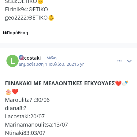
St33:ΘΕΤΙΚΟ
👶
Eirinik94:ΘΕΤΙΚΟ
geo2222:ΘΕΤΙΚΟ
👶
Παράθεση
comment_1229542
Author stats
Lacostaki
Μέλη
Δημοσίευση
1 Ιουλίου, 2021
5 yr
ΠΙΝΑΚΑΚΙ
ΜΕ ΜΕΛΛΟΝΤΙΚΕΣ ΕΓΚΥΟΥΛΕΣ
❤️
🍼
🎂
❤️
Maroulita?
:30
/06
diana8:?
Lacostaki:20/07
Marinamanoulitsa:13/07
Ntinaki83:03/07