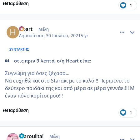
Παράθεση
1
comment_1229520
Author stats
Heart
Μέλη
Δημοσίευση
30 Ιουνίου, 2021
5 yr
ΣΥΝΤΆΚΤΗΣ
στις πριν 9 λεπτά, ο/η Heart είπε:
Συγνώμη για όσες ξέχασα...
Να ευχηθώ και στο Starακι με το καλό!!! Περιμένει το
δεύτερο παιδάκι της και από μέρα σε μέρα γεννάει!!! Μ
έναν πόνο κορίτσι μου!!!
Παράθεση
1
comment_1229528
Author stats
Maroulita!
Μέλη