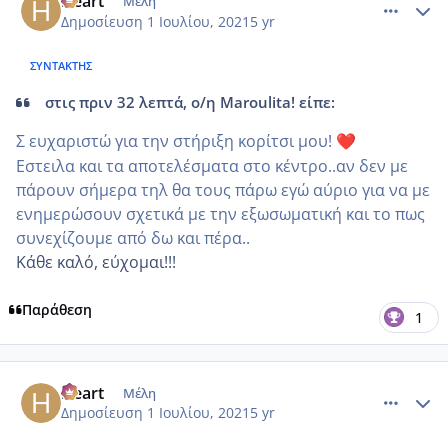
Heart
Μέλη
Δημοσίευση
1 Ιουλίου, 2021
5 yr
ΣΥΝΤΆΚΤΗΣ
στις πριν 32 λεπτά, ο/η Maroulita! είπε:
Σ ευχαριστώ για την στήριξη κορίτσι μου!
❤️
Εστειλα και τα αποτελέσματα στο κέντρο..αν δεν με
πάρουν σήμερα τηλ θα τους πάρω εγώ αύριο για να με
ενημερώσουν σχετικά με την εξωσωματική και το πως
συνεχίζουμε από δω και πέρα..
Κάθε καλό, εύχομαι!!!
Παράθεση
1
comment_1229638
Author stats
Heart
Μέλη
Δημοσίευση
1 Ιουλίου, 2021
5 yr