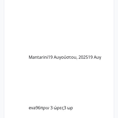
Mantarini
19 Αυγούστου, 2025
19 Αυγ
eva96
πριν 3 ώρες
3 ωρ