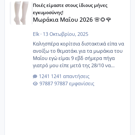
Μωράκια Μαΐου 2026 🌸🌻🌹
Ποιές είμαστε στους ίδιους μήνες
εγκυμοσύνης!
Μωράκια Μαΐου 2026 🌸🌻🌹
Elk
·
13 Οκτωβρίου, 2025
Καλησπέρα κορίτσια διστακτικά είπα να
ανοίξω το θεματάκι για τα μωράκια του
Μαΐου εγώ είμαι 9 εβδ σήμερα πήγα
γιατρό μου είπε μετά της 28/10 να
κλείσω ραντεβού για την αυχενική είναι
1241 απαντήσεις
καμιά άλλη κοπέλα να γεννάει Μάιο ;;
97887 εμφανίσεις