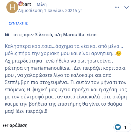
Heart
Μέλη
Δημοσίευση
1 Ιουλίου, 2021
5 yr
ΣΥΝΤΆΚΤΗΣ
στις πριν 3 λεπτά, ο/η Maroulita! είπε:
Καλησπερα κοριτσια…άσχημα τα νέα και από μένα…
μόλις πήρα την χοριακη μου και είναι αρνητική…
😔
Αχ μπερδεύτηκα , ενώ ήθελα να ρωτήσω εσένα ,
ρώτησα τη mariamanoulitsa... Δεν πειράζει κοριτσάκι
μου , να χαλαρώσετε λίγο το καλοκαίρι και από
Σεπτέμβρη πιο στοχευμένα...Τι αυτόν τον μήνα τι τον
επόμενο; Η ψυχική μας υγεία προέχει και η σχέση μας
με τον σύντροφό μας , αν αυτά είναι καλά τότε ακόμη
και με την βοήθεια της επιστήμης θα γίνει το θαύμα
μας!!!Δεν πειράζει!!
Παράθεση
1