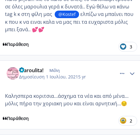
σε όλες μαρουλια γερά κ δυνατά.. Εγώ θέλω να κάνω
tag k κ στη φίλη μας
ελπίζω να μπαίνει που
@Kostef
κ που κ να ειναι καλα να μας πει τα ευχαριστα μόλις
μπει ξανά..
💕
💕
Παράθεση
3
comment_1229614
Author stats
Maroulita!
Μέλη
Δημοσίευση
1 Ιουλίου, 2021
5 yr
Καλησπερα κοριτσια…άσχημα τα νέα και από μένα…
μόλις πήρα την χοριακη μου και είναι αρνητική…
😔
Παράθεση
2
comment_1229617
Author stats