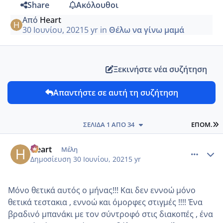
Share
Ακόλουθοι
Από
Heart
30 Ιουνίου, 2021
5 yr
in
Θέλω να γίνω μαμά
Ξεκινήστε νέα συζήτηση
Απαντήστε σε αυτή τη συζήτηση
L
ΣΕΛΊΔΑ 1 ΑΠΌ 34
ΕΠΌΜ.
comment_1229515
Author stats
Heart
Μέλη
Δημοσίευση
30 Ιουνίου, 2021
5 yr
Μόνο θετικά αυτός ο μήνας!!! Και δεν εννοώ μόνο
θετικά τεστακια , εννοώ και όμορφες στιγμές !!!! Ένα
βραδινό μπανάκι με τον σύντροφό στις διακοπές , ένα