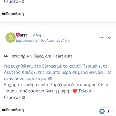
θεματάκι!!
Παράθεση
comment_1229558
Author stats
Starrr
Μέλη
Δημοσίευση
1 Ιουλίου, 2021
5 yr
στις πριν 9 ώρες, ο/η Heart είπε:
Να ευχηθώ και στο Starακι με το καλό!!! Περιμένει το
δεύτερο παιδάκι της και από μέρα σε μέρα γεννάει!!! Μ
έναν πόνο κορίτσι μου!!!
Ευχαριστώ πάρα πολύ. Ζορίζομαι ζεσταινομαι. Κ δεν
παίρνει απόφαση να βγει η μικρή..
Τέλειο
❤️
θεματακι!!!
Παράθεση
3