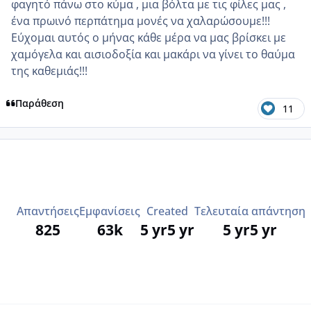
φαγητό πάνω στο κύμα , μια βόλτα με τις φίλες μας ,
ένα πρωινό περπάτημα μονές να χαλαρώσουμε!!!
Εύχομαι αυτός ο μήνας κάθε μέρα να μας βρίσκει με
χαμόγελα και αισιοδοξία και μακάρι να γίνει το θαύμα
της καθεμιάς!!!
Παράθεση
11
Απαντήσεις
Εμφανίσεις
Created
Τελευταία απάντηση
825
63k
5 yr
5 yr
5 yr
5 yr