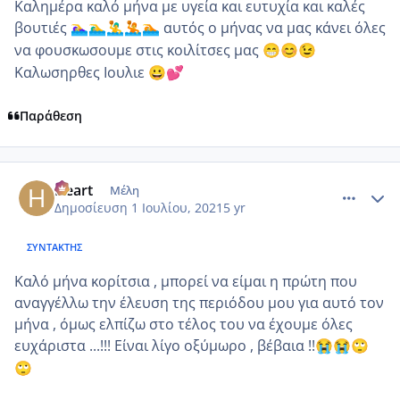
Καλημέρα καλό μήνα με υγεία και ευτυχία και καλές
βουτιές
αυτός ο μήνας να μας κάνει όλες
🏊‍♀️
🏊‍♂️
🤽‍♂️
🤽
🏊
να φουσκωσουμε στις κοιλίτσες μας
😁
😊
😉
Καλωσηρθες Ιουλιε
😀
💕
Παράθεση
comment_1229585
Author stats
Heart
Μέλη
Δημοσίευση
1 Ιουλίου, 2021
5 yr
ΣΥΝΤΆΚΤΗΣ
Καλό μήνα κορίτσια , μπορεί να είμαι η πρώτη που
αναγγέλλω την έλευση της περιόδου μου για αυτό τον
μήνα , όμως ελπίζω στο τέλος του να έχουμε όλες
ευχάριστα ...!!! Είναι λίγο οξύμωρο , βέβαια !!
😭
😭
🙄
🙄