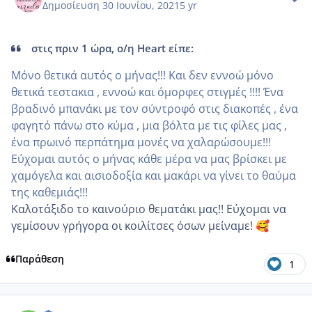
Δημοσίευση
30 Ιουνίου, 2021
5 yr
στις πριν 1 ώρα, ο/η Heart είπε:
Μόνο θετικά αυτός ο μήνας!!! Και δεν εννοώ μόνο
θετικά τεστακια , εννοώ και όμορφες στιγμές !!!! Ένα
βραδινό μπανάκι με τον σύντροφό στις διακοπές , ένα
φαγητό πάνω στο κύμα , μια βόλτα με τις φίλες μας ,
ένα πρωινό περπάτημα μονές να χαλαρώσουμε!!!
Εύχομαι αυτός ο μήνας κάθε μέρα να μας βρίσκει με
χαμόγελα και αισιοδοξία και μακάρι να γίνει το θαύμα
της καθεμιάς!!!
Καλοτάξιδο το καινούριο θεματάκι μας!! Εύχομαι να
γεμίσουν γρήγορα οι κοιλίτσες όσων μείναμε!
🥰
Παράθεση
1
comment_1229539
Author stats