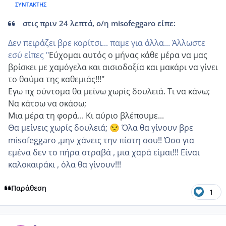
ΣΥΝΤΆΚΤΗΣ
στις πριν 24 λεπτά, ο/η misofeggaro είπε:
Δεν πειράζει βρε κορίτσι... παμε για άλλα... Άλλωστε
εσύ είπες "
Εύχομαι αυτός ο μήνας κάθε μέρα να μας
βρίσκει με χαμόγελα και αισιοδοξία και μακάρι να γίνει
το θαύμα της καθεμιάς!!!"
Εγω πχ σύντομα θα μείνω χωρίς δουλειά. Τι να κάνω;
Να κάτσω να σκάσω;
Μια μέρα τη φορά... Κι αύριο βλέπουμε...
Θα μείνεις χωρίς δουλειά;
Όλα θα γίνουν βρε
😒
misofeggaro ,μην χάνεις την πίστη σου!! Όσο για
εμένα δεν το πήρα στραβά , μια χαρά είμαι!!! Είναι
καλοκαιράκι , όλα θα γίνουν!!!
Παράθεση
1
comment_1229673
Author stats