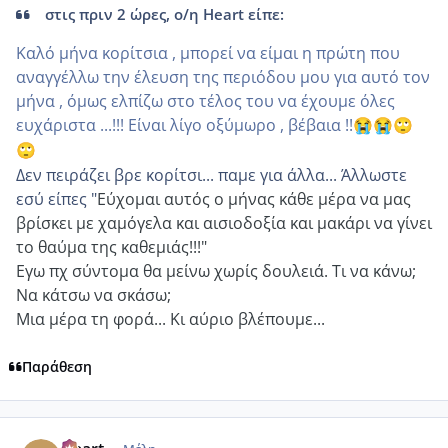
στις πριν 2 ώρες, ο/η Heart είπε:
Καλό μήνα κορίτσια , μπορεί να είμαι η πρώτη που
αναγγέλλω την έλευση της περιόδου μου για αυτό τον
μήνα , όμως ελπίζω στο τέλος του να έχουμε όλες
ευχάριστα ...!!! Είναι λίγο οξύμωρο , βέβαια !!
😭
😭
🙄
🙄
Δεν πειράζει βρε κορίτσι... παμε για άλλα... Άλλωστε
εσύ είπες "
Εύχομαι αυτός ο μήνας κάθε μέρα να μας
βρίσκει με χαμόγελα και αισιοδοξία και μακάρι να γίνει
το θαύμα της καθεμιάς!!!"
Εγω πχ σύντομα θα μείνω χωρίς δουλειά. Τι να κάνω;
Να κάτσω να σκάσω;
Μια μέρα τη φορά... Κι αύριο βλέπουμε...
Παράθεση
comment_1229636
Author stats