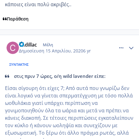
κάποιες είναι πολύ ακριβές..
Παράθεση
comment_1155826
Author stats
Cadillac
Μέλη
Δημοσίευση
15 Απριλίου, 2020
6 yr
ΣΥΝΤΆΚΤΗΣ
στις πριν 7 ώρες, ο/η wild lavender είπε:
Είσαι σίγουρη ότι είχες 7; Από αυτά που γνωρίζω δεν
είναι λογικό να γίνεται σπερματέγχυση με τόσο πολλά
ωοθυλάκια γιατί υπάρχει περίπτωση να
γονιμοποιηθούν όλα τα ωάρια και μετά να πρέπει να
κάνεις διακοπή. Σε τέτοιες περιπτώσεις εγκαταλείπουν
τον κύκλο ή κάνουν ωοληψία και συνεχίζουν με
εξωσωματική. Το ξέρω ότι άλλο πράγμα ρωτάς, αλλά