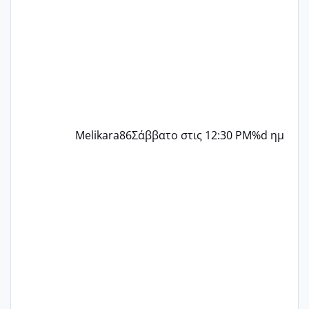
περίοδο αυτό τον μήνα περίμενα 20 δεν
ήρθα απλά είδα λίγα ροζ έκανα υπέρηχο
την επομενη μέρα και το ενδομήτριό
ήταν 11,1 χιλιοστά πολύ κα
Melikara86
Σάββατο στις 12:30 PM
%d ημ