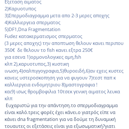
Εξεταση αιματος
2)Καρυοτυπος
3)Σπερμοδιαγραμμα μετα απο 2-3 μερες αποχης
4)Καλλιεργεια σπερματος
5)DF1,Dna Fragmentation
Fudez κατακερματισμος σπερματος
(3 μερες αποχης)
την αποπτωση θελουν κανει περιπου
350€ δε θελουν το fish κανει εξτρα 250€
για εσενα 1)ορμονολογικες αμη,fsh
κλπ
2),καρυοτυπος,3) κυστικη
ινωση,4)σαλπιγγογραφια,5)θυρο
ειδή,6)αν εχεις κυστες
κανεις υστεροσκοπηση για να φυγουν 7)τεστ παπ κ
καλλιεργεια ενδομητριου 8)μαστογραφια !
και9) ισως θρομβοφιλια 10τσεκ γενικη αιματος λευκα
κλπ
Ευχαριστώ για την απάντηση.το σπερμοδιαγραμμα
είναι καλό.τρεις φορές έχει κάνει.ο γιατρός είπε να
κάνει dna fragmentation για να δούμε τη δυναμική
τουαυτες οι εξετάσεις είναι για εξωσωματική?γιατι