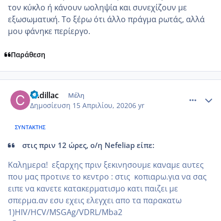
τον κύκλο ή κάνουν ωοληψία και συνεχίζουν με
εξωσωματική. Το ξέρω ότι άλλο πράγμα ρωτάς, αλλά
μου φάνηκε περίεργο.
Παράθεση
comment_1155825
Author stats
Cadillac
Μέλη
Δημοσίευση
15 Απριλίου, 2020
6 yr
ΣΥΝΤΆΚΤΗΣ
στις πριν 12 ώρες, ο/η Nefeliap είπε:
Καλημερα! εξαρχης πριν ξεκινησουμε καναμε αυτες
που μας προτινε το κεντρο
: στις κοπιαρω.για να σας
ειπε να κανετε κατακερματισμο κατι παιζει με
σπερμα.αν εσυ εχεις ελεγχει απο τα παρακατω
1)HIV/HCV
/MSGAg/VDRL/Mba2