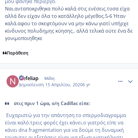
μου φάνηκε περίεργο.
Ναι.ανταποκριθηκα πολύ καλά στις ενέσεις.τοσα είχα
αλλά δεν είχαν όλα το κατάλληλο μέγεθος.5-6 Ήταν
καλά.αφου το σκεφτόμουν να μην κάνω γιατί υπήρχε
κίνδυνος πολυδημης κύησης.. αλλά τελικά ούτε ένα δε
γονιμοποιηθηκε
Παράθεση
comment_1155830
Author stats
Nefeliap
Μέλη
Δημοσίευση
15 Απριλίου, 2020
6 yr
στις πριν 1 ώρα, ο/η Cadillac είπε:
Ευχαριστώ για την απάντηση.το σπερμοδιαγραμμα
είναι καλό.τρεις φορές έχει κάνει.ο γιατρός είπε να
κάνει dna fragmentation για να δούμε τη δυναμική
τουαυτες οι εξετάσεις είναι για εξωσωματική?γιατι