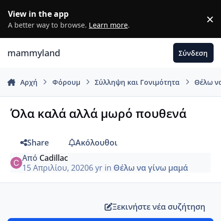
Μετάβαση σε περιεχόμενο
View in the app
×
D
A better way to browse.
Learn more
.
mammyland
Σύνδεση
Αρχή
Φόρουμ
Σύλληψη και Γονιμότητα
Θέλω ν
Όλα καλά αλλά μωρό πουθενά
Share
Ακόλουθοι
Από
Cadillac
15 Απριλίου, 2020
6 yr
in
Θέλω να γίνω μαμά
Ξεκινήστε νέα συζήτηση