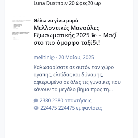
Luna Dust
πριν 20 ώρες
20 ωρ
Μελλοντικές Μανούλες Εξωσωματικής 2025 💫 – Μαζί στο
Θέλω να γίνω μαμά
Μελλοντικές Μανούλες
Εξωσωματικής 2025 💫 – Μαζί
στο πιο όμορφο ταξίδι!
melitiniღ
·
20 Μαίου, 2025
Καλωσορίσατε σε αυτόν τον χώρο
αγάπης, ελπίδας και δύναμης,
αφιερωμένο σε όλες τις γυναίκες που
κάνουν το μεγάλο βήμα προς τη
μητρότητα μέσω εξωσωματικής το 2025.
2380 απαντήσεις
Εδώ θα μοιραστούμε αγωνίες, χαρές,
224475 εμφανίσεις
εμπειρίες και κάθε μικρή ή μεγάλη
στιγμή αυτού του ξεχωριστού ταξιδιού.
Καμία δεν είναι μόνη – όλες μαζί
μπορούμε να στηρίξουμε η μία την