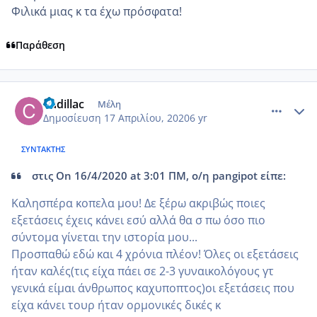
Φιλικά μιας κ τα έχω πρόσφατα!
Παράθεση
comment_1156042
Author stats
Cadillac
Μέλη
Δημοσίευση
17 Απριλίου, 2020
6 yr
ΣΥΝΤΆΚΤΗΣ
στις On 16/4/2020 at 3:01 ΠΜ, ο/η pangipot είπε:
Καλησπέρα κοπελα μου! Δε ξέρω ακριβώς ποιες
εξετάσεις έχεις κάνει εσύ αλλά θα σ πω όσο πιο
σύντομα γίνεται την ιστορία μου...
Προσπαθώ εδώ και 4 χρόνια πλέον! Όλες οι εξετάσεις
ήταν καλές(τις είχα πάει σε 2-3 γυναικολόγους γτ
γενικά είμαι άνθρωπος καχυποπτος)οι εξετάσεις που
είχα κάνει τουρ ήταν ορμονικές δικές κ