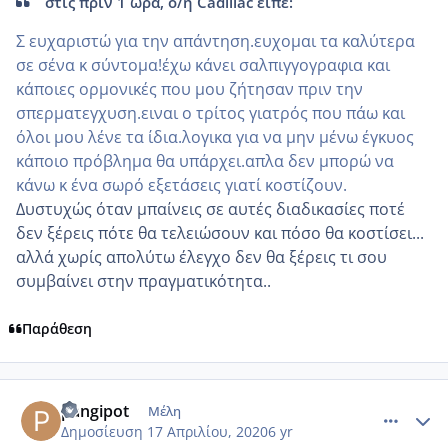
στις πριν 1 ώρα, ο/η Cadillac είπε:
Σ ευχαριστώ για την απάντηση.ευχομαι τα καλύτερα
σε σένα κ σύντομα!έχω κάνει σαλπιγγογραφια και
κάποιες ορμονικές που μου ζήτησαν πριν την
σπερματεγχυση.ειναι ο τρίτος γιατρός που πάω και
όλοι μου λένε τα ίδια.λογικα για να μην μένω έγκυος
κάποιο πρόβλημα θα υπάρχει.απλα δεν μπορώ να
κάνω κ ένα σωρό εξετάσεις γιατί κοστίζουν.
Δυστυχώς όταν μπαίνεις σε αυτές διαδικασίες ποτέ
δεν ξέρεις πότε θα τελειώσουν και πόσο θα κοστίσει...
αλλά χωρίς απολύτω έλεγχο δεν θα ξέρεις τι σου
συμβαίνει στην πραγματικότητα..
Παράθεση
comment_1156053
Author stats
pangipot
Μέλη
Δημοσίευση
17 Απριλίου, 2020
6 yr