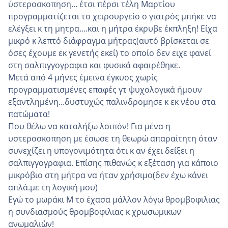
ύστεροσκοπηση... έτσι πέρσι τέλη Μαρτίου
προγραμματίζεται το χειρουργείο ο γιατρός μπήκε να
ελέγξει κ τη μητρα....και η μήτρα έκρυβε έκπληξη! Είχα
μικρό κ λεπτό διάφραγμα μήτρας(αυτό βρίσκεται σε
όσες έχουμε εκ γενετής εκεί) το οποίο δεν ειχε φανεί
στη σαλπιγγογραφια και φυσικά αφαιρέθηκε.
Μετά από 4 μήνες έμεινα έγκυος χωρίς
προγραμματισμένες επαφές γτ ψυχολογικά ήμουν
εξαντλημένη...δυστυχώς παλινδρομησε κ εκ νέου στα
πατώματα!
Που θέλω να καταλήξω λοιπόν! Για μένα η
υστεροσκοπηση με έσωσε τη θεωρώ απαραίτητη όταν
συνεχίζει η υπογονιμότητα ότι κ αν έχει δείξει η
σαλπιγγογραφια. Επίσης πιθανώς κ εξέταση για κάποιο
μικρόβιο στη μήτρα να ήταν χρήσιμο(δεν έχω κάνει
απλά.με τη λογική μου)
Εγώ το μωράκι Μ το έχασα μάλλον λόγω θρομβοφιλιας
η συνδιασμούς θρομβοφιλιας κ χρωσωμικων
ανωμαλιών!