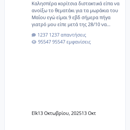
Καλησπέρα κορίτσια διστακτικά είπα να
ανοίξω το θεματάκι για τα μωράκια του
Μαΐου εγώ είμαι 9 εβδ σήμερα πήγα
γιατρό μου είπε μετά της 28/10 να
κλείσω ραντεβού για την αυχενική είναι
1237 απαντήσεις
καμιά άλλη κοπέλα να γεννάει Μάιο ;;
95547 εμφανίσεις
Elk
13 Οκτωβρίου, 2025
13 Οκτ