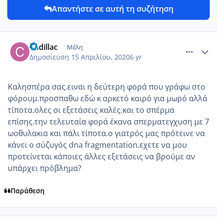
Απαντήστε σε αυτή τη συζήτηση
comment_1155704
Author stats
Cadillac
Μέλη
Δημοσίευση
15 Απριλίου, 2020
6 yr
Καλησπέρα σας.ειναι η δεύτερη φορά που γράφω στο
φόρουμ.προσπαθω εδώ κ αρκετό καιρό για μωρό αλλά
τίποτα.ολες οι εξετάσεις καλές.και το σπέρμα
επίσης.την τελευταία φορά έκανα σπερματεγχυση με 7
ωοθυλακια και πάλι τίποτα.ο γιατρός μας πρότεινε να
κάνει ο σύζυγός dna fragmentation.εχετε να μου
προτείνεται κάποιες άλλες εξετάσεις να βρούμε αν
υπάρχει πρόβλημα?
Παράθεση