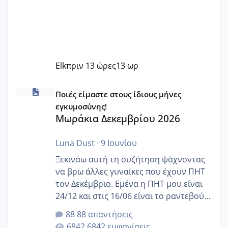
Elk
πριν 13 ώρες
13 ωρ
Μωράκια Δεκεμβρίου 2026
Ποιές είμαστε στους ίδιους μήνες
εγκυμοσύνης!
Μωράκια Δεκεμβρίου 2026
Luna Dust
·
9 Ιουνίου
Ξεκινάω αυτή τη συζήτηση ψάχνοντας
να βρω άλλες γυναίκες που έχουν ΠΗΤ
τον Δεκέμβριο. Εμένα η ΠΗΤ μου είναι
24/12 και στις 16/06 είναι το ραντεβού
της αυχενικής διαφάνειας. Έχω αρκετό
88 απαντήσεις
άγχος και οι μέρες δεν φαίνεται να
6842 εμφανίσεις