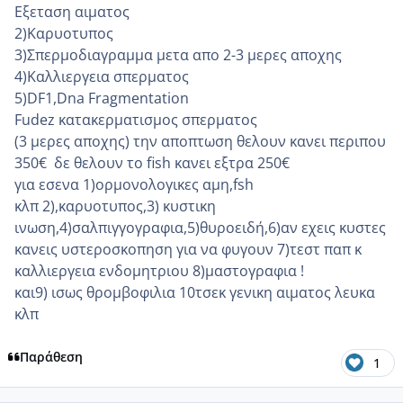
Εξεταση αιματος
2)Καρυοτυπος
3)Σπερμοδιαγραμμα μετα απο 2-3 μερες αποχης
4)Καλλιεργεια σπερματος
5)DF1,Dna Fragmentation
Fudez κατακερματισμος σπερματος
(3 μερες αποχης)
την αποπτωση θελουν κανει περιπου
350€ δε θελουν το fish κανει εξτρα 250€
για εσενα 1)ορμονολογικες αμη,fsh
κλπ
2),καρυοτυπος,3) κυστικη
ινωση,4)σαλπιγγογραφια,5)θυρο
ειδή,6)αν εχεις κυστες
κανεις υστεροσκοπηση για να φυγουν 7)τεστ παπ κ
καλλιεργεια ενδομητριου 8)μαστογραφια !
και9) ισως θρομβοφιλια 10τσεκ γενικη αιματος λευκα
κλπ
Παράθεση
1