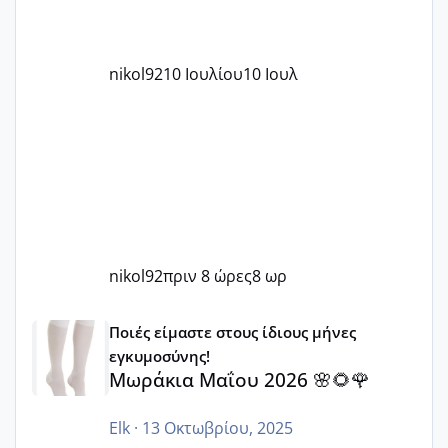
nikol92
10 Ιουλίου
10 Ιουλ
nikol92
πριν 8 ώρες
8 ωρ
Μωράκια Μαΐου 2026 🌸🌻🌹
Ποιές είμαστε στους ίδιους μήνες
εγκυμοσύνης!
Μωράκια Μαΐου 2026 🌸🌻🌹
Elk
·
13 Οκτωβρίου, 2025