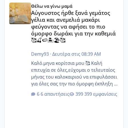
Αύγουστος ήρθε ξανά γεμάτος γέλια και ανεμελιά μακάρι 
Θέλω να γίνω μαμά
Αύγουστος ήρθε ξανά γεμάτος
γέλια και ανεμελιά μακάρι
φεύγοντας να αφήσει το πιο
όμορφο δωράκι για την καθεμιά
🥰🍒🍉🏝️🏖️🥰
Demy93
·
Δευτέρα στις 08:39 AM
Καλό.μηνα κορίτσια μου 🥰 Καλή
επιτυχία σε όλες,εύχομαι ο τελευταίος
μήνας του καλοκαιριού να επιφυλάσσει
για όλες σας την πιο όμορφη έκπληξη 🧿
@Elk @Melikara86 @Παρασκευαιδου
6 απαντήσεις
399 εμφανίσεις
@Zenia z @melitiniღ @Christi.D.
@flowerv @Riaa @Ngsofia