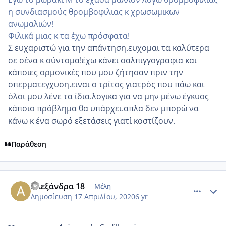
η συνδιασμούς θρομβοφιλιας κ χρωσωμικων
ανωμαλιών!
Φιλικά μιας κ τα έχω πρόσφατα!
Σ ευχαριστώ για την απάντηση.ευχομαι τα καλύτερα
σε σένα κ σύντομα!έχω κάνει σαλπιγγογραφια και
κάποιες ορμονικές που μου ζήτησαν πριν την
σπερματεγχυση.ειναι ο τρίτος γιατρός που πάω και
όλοι μου λένε τα ίδια.λογικα για να μην μένω έγκυος
κάποιο πρόβλημα θα υπάρχει.απλα δεν μπορώ να
κάνω κ ένα σωρό εξετάσεις γιατί κοστίζουν.
Παράθεση
comment_1156050
Author stats
Αλεξάνδρα 18
Μέλη
Δημοσίευση
17 Απριλίου, 2020
6 yr