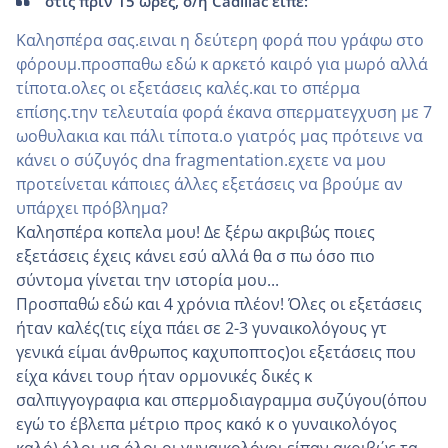
στις πριν 15 ώρες, ο/η Cadillac είπε:
Καλησπέρα σας.ειναι η δεύτερη φορά που γράφω στο
φόρουμ.προσπαθω εδώ κ αρκετό καιρό για μωρό αλλά
τίποτα.ολες οι εξετάσεις καλές.και το σπέρμα
επίσης.την τελευταία φορά έκανα σπερματεγχυση με 7
ωοθυλακια και πάλι τίποτα.ο γιατρός μας πρότεινε να
κάνει ο σύζυγός dna fragmentation.εχετε να μου
προτείνεται κάποιες άλλες εξετάσεις να βρούμε αν
υπάρχει πρόβλημα?
Καλησπέρα κοπελα μου! Δε ξέρω ακριβώς ποιες
εξετάσεις έχεις κάνει εσύ αλλά θα σ πω όσο πιο
σύντομα γίνεται την ιστορία μου...
Προσπαθώ εδώ και 4 χρόνια πλέον! Όλες οι εξετάσεις
ήταν καλές(τις είχα πάει σε 2-3 γυναικολόγους γτ
γενικά είμαι άνθρωπος καχυποπτος)οι εξετάσεις που
είχα κάνει τουρ ήταν ορμονικές δικές κ
σαλπιγγογραφια και σπερμοδιαγραμμα συζύγου(όπου
εγώ το έβλεπα μέτριο προς κακό κ ο γυναικολόγος