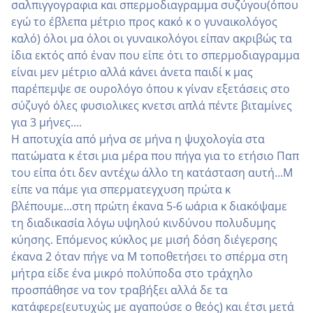
σαλπιγγογραφια και σπερμοδιαγραμμα συζύγου(όπου
εγώ το έβλεπα μέτριο προς κακό κ ο γυναικολόγος
καλό) όλοι μα όλοι οι γυναικολόγοι είπαν ακριβώς τα
ίδια εκτός από έναν που είπε ότι το σπερμοδιαγραμμα
είναι μεν μέτριο αλλά κάνει άνετα παιδί κ μας
παρέπεμψε σε ουρολόγο όπου κ γίναν εξετάσεις στο
σύζυγό όλες φυσιολικες κνετσι απλά πέντε βιταμίνες
για 3 μήνες....
Η αποτυχία από μήνα σε μήνα η ψυχολογία στα
πατώματα κ έτσι μια μέρα που πήγα για το ετήσιο Παπ
του είπα ότι δεν αντέχω άλλο τη κατάσταση αυτή...Μ
είπε να πάμε για σπερματεγχυση πρώτα κ
βλέπουμε...στη πρώτη έκανα 5-6 ωάρια κ διακόψαμε
τη διαδικασία λόγω υψηλού κινδύνου πολυδυμης
κύησης. Επόμενος κύκλος με μισή δόση διέγερσης
έκανα 2 όταν πήγε να Μ τοποθετήσει το σπέρμα στη
μήτρα είδε ένα μικρό πολύποδα στο τράχηλο
προσπάθησε να τον τραβήξει αλλά δε τα
κατάφερε(ευτυχώς με αγαπούσε ο θεός) και έτσι μετά