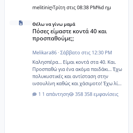
melitiniღ
Τρίτη στις 08:38 PM
%d ημ
Πόσες είμαστε κοντά 40 και προσπαθούμε;;
Θέλω να γίνω μαμά
Πόσες είμαστε κοντά 40 και
προσπαθούμε;;
Melikara86
·
Σάββατο στις 12:30 PM
Καλησπέρα... Είμαι κοντά στα 40. Και.
Προσπαθώ για ένα ακόμα παιδάκι... Έχω
πολυκυστικές και αντίσταση στην
ινσουλίνη καθώς και χάσιμοτο! Έχω λίγα
κιλά παραπάνω και όσο κ αν προσπαθώ
1 απάντηση
358 εμφανίσεις
δεν χάνω εύκολα! Προσπαθώ για ακόμη
ένα παιδί εδώ και 1,5 χρόνο! Θέλετε να
γράψετε όσες κοπέλες είστε σε
παρόμοια φάση;; Αυτή την στιγμή έχω
δύο χαμένους κύκλους δεν έχω έρθει