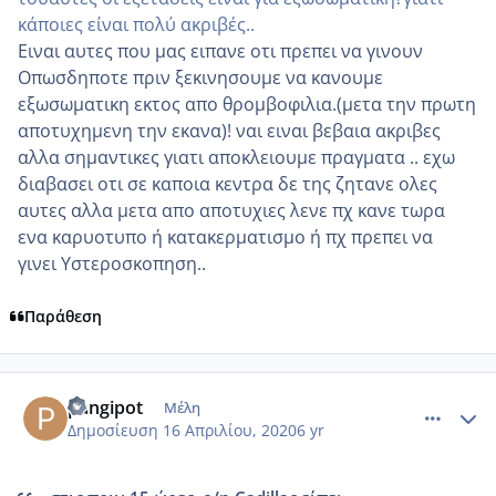
κάποιες είναι πολύ ακριβές..
Ειναι αυτες που μας ειπανε οτι πρεπει να γινουν
Οπωσδηποτε πριν ξεκινησουμε να κανουμε
εξωσωματικη εκτος απο θρομβοφιλια.(μετα την πρωτη
αποτυχημενη την εκανα)! ναι ειναι βεβαια ακριβες
αλλα σημαντικες γιατι αποκλειουμε πραγματα .. εχω
διαβασει οτι σε καποια κεντρα δε της ζητανε ολες
αυτες αλλα μετα απο αποτυχιες λενε πχ κανε τωρα
ενα καρυοτυπο ή κατακερματισμο ή πχ πρεπει να
γινει Υστεροσκοπηση..
Παράθεση
comment_1155831
Author stats
pangipot
Μέλη
Δημοσίευση
16 Απριλίου, 2020
6 yr