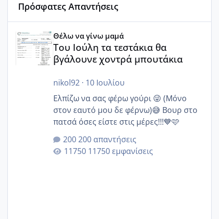
Πρόσφατες Απαντήσεις
Του Ιούλη τα τεστάκια θα βγάλουνε χοντρά μπουτάκια
Θέλω να γίνω μαμά
Του Ιούλη τα τεστάκια θα
βγάλουνε χοντρά μπουτάκια
nikol92
·
10 Ιουλίου
Ελπίζω να σας φέρω γούρι 😜 (Μόνο
στον εαυτό μου δε φέρνω)😅 Βουρ στο
πατσά όσες είστε στις μέρες!!!💙🩷
200 απαντήσεις
11750 εμφανίσεις