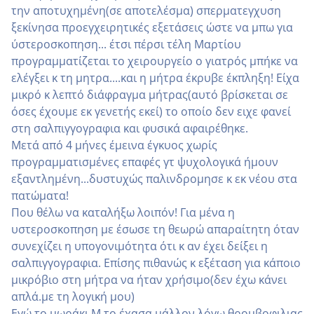
την αποτυχημένη(σε αποτελέσμα) σπερματεγχυση
ξεκίνησα προεγχειρητικές εξετάσεις ώστε να μπω για
ύστεροσκοπηση... έτσι πέρσι τέλη Μαρτίου
προγραμματίζεται το χειρουργείο ο γιατρός μπήκε να
ελέγξει κ τη μητρα....και η μήτρα έκρυβε έκπληξη! Είχα
μικρό κ λεπτό διάφραγμα μήτρας(αυτό βρίσκεται σε
όσες έχουμε εκ γενετής εκεί) το οποίο δεν ειχε φανεί
στη σαλπιγγογραφια και φυσικά αφαιρέθηκε.
Μετά από 4 μήνες έμεινα έγκυος χωρίς
προγραμματισμένες επαφές γτ ψυχολογικά ήμουν
εξαντλημένη...δυστυχώς παλινδρομησε κ εκ νέου στα
πατώματα!
Που θέλω να καταλήξω λοιπόν! Για μένα η
υστεροσκοπηση με έσωσε τη θεωρώ απαραίτητη όταν
συνεχίζει η υπογονιμότητα ότι κ αν έχει δείξει η
σαλπιγγογραφια. Επίσης πιθανώς κ εξέταση για κάποιο
μικρόβιο στη μήτρα να ήταν χρήσιμο(δεν έχω κάνει
απλά.με τη λογική μου)
Εγώ το μωράκι Μ το έχασα μάλλον λόγω θρομβοφιλιας