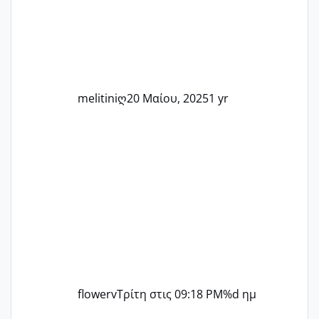
άλλη, να δώσουμε κουράγιο στις
δύσκολες στιγμές και να γιορτάσουμε
τις μικρές και μεγάλες νίκες. Είτε είστε
στο στάδιο της προετοιμασίας, είτε
ετοιμάζεστε
melitiniღ
20 Μαίου, 2025
1 yr
flowerv
Τρίτη στις 09:18 PM
%d ημ