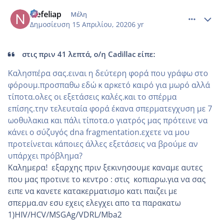
comment_1155709
Author stats
Nefeliap
Μέλη
Δημοσίευση
15 Απριλίου, 2020
6 yr
στις πριν 41 λεπτά, ο/η Cadillac είπε:
Καλησπέρα σας.ειναι η δεύτερη φορά που γράφω στο
φόρουμ.προσπαθω εδώ κ αρκετό καιρό για μωρό αλλά
τίποτα.ολες οι εξετάσεις καλές.και το σπέρμα
επίσης.την τελευταία φορά έκανα σπερματεγχυση με 7
ωοθυλακια και πάλι τίποτα.ο γιατρός μας πρότεινε να
κάνει ο σύζυγός dna fragmentation.εχετε να μου
προτείνεται κάποιες άλλες εξετάσεις να βρούμε αν
υπάρχει πρόβλημα?
Καλημερα! εξαρχης πριν ξεκινησουμε καναμε αυτες
που μας προτινε το κεντρο
: στις κοπιαρω.για να σας
ειπε να κανετε κατακερματισμο κατι παιζει με
σπερμα.αν εσυ εχεις ελεγχει απο τα παρακατω
1)HIV/HCV
/MSGAg/VDRL/Mba2