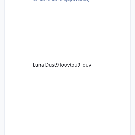
περνάνε με τίποτα.
Luna Dust
9 Ιουνίου
9 Ιουν