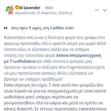
comment_1155769
Author stats
wild lavender
Μέλη
Δημοσίευση
15 Απριλίου, 2020
6 yr
στις πριν 5 ώρες, ο/η Cadillac είπε:
Καλησπέρα σας.ειναι η δεύτερη φορά που γράφω στο
φόρουμ.προσπαθω εδώ κ αρκετό καιρό για μωρό αλλά
τίποτα.ολες οι εξετάσεις καλές.και το σπέρμα
επίσης.την τελευταία φορά
έκανα σπερματεγχυση
με 7 ωοθυλακια
και πάλι τίποτα.ο γιατρός μας
πρότεινε να κάνει ο σύζυγός dna fragmentation.εχετε
να μου προτείνεται κάποιες άλλες εξετάσεις να
βρούμε αν υπάρχει πρόβλημα?
Είσαι σίγουρη ότι είχες 7; Από αυτά που γνωρίζω δεν
είναι λογικό να γίνεται σπερματέγχυση με τόσο πολλά
ωοθυλάκια γιατί υπάρχει περίπτωση να
γονιμοποιηθούν όλα τα ωάρια και μετά να πρέπει να
κάνεις διακοπή. Σε τέτοιες περιπτώσεις εγκαταλείπουν