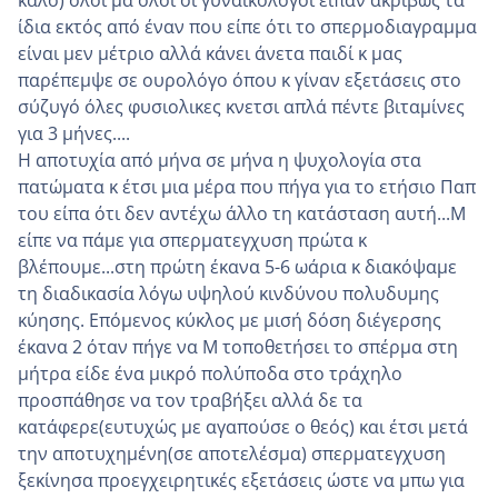
καλό) όλοι μα όλοι οι γυναικολόγοι είπαν ακριβώς τα
ίδια εκτός από έναν που είπε ότι το σπερμοδιαγραμμα
είναι μεν μέτριο αλλά κάνει άνετα παιδί κ μας
παρέπεμψε σε ουρολόγο όπου κ γίναν εξετάσεις στο
σύζυγό όλες φυσιολικες κνετσι απλά πέντε βιταμίνες
για 3 μήνες....
Η αποτυχία από μήνα σε μήνα η ψυχολογία στα
πατώματα κ έτσι μια μέρα που πήγα για το ετήσιο Παπ
του είπα ότι δεν αντέχω άλλο τη κατάσταση αυτή...Μ
είπε να πάμε για σπερματεγχυση πρώτα κ
βλέπουμε...στη πρώτη έκανα 5-6 ωάρια κ διακόψαμε
τη διαδικασία λόγω υψηλού κινδύνου πολυδυμης
κύησης. Επόμενος κύκλος με μισή δόση διέγερσης
έκανα 2 όταν πήγε να Μ τοποθετήσει το σπέρμα στη
μήτρα είδε ένα μικρό πολύποδα στο τράχηλο
προσπάθησε να τον τραβήξει αλλά δε τα
κατάφερε(ευτυχώς με αγαπούσε ο θεός) και έτσι μετά
την αποτυχημένη(σε αποτελέσμα) σπερματεγχυση
ξεκίνησα προεγχειρητικές εξετάσεις ώστε να μπω για