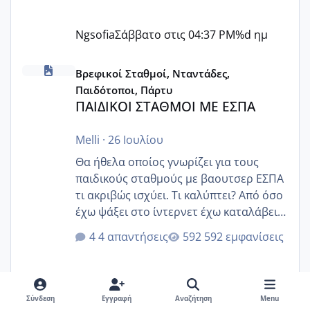
Ngsofia
Σάββατο στις 04:37 PM
%d ημ
ΠΑΙΔΙΚΟΙ ΣΤΑΘΜΟΙ ΜΕ ΕΣΠΑ
Βρεφικοί Σταθμοί, Νταντάδες,
Παιδότοποι, Πάρτυ
ΠΑΙΔΙΚΟΙ ΣΤΑΘΜΟΙ ΜΕ ΕΣΠΑ
Melli
·
26 Ιουλίου
Θα ήθελα οποίος γνωρίζει για τους
παιδικούς σταθμούς με βαουτσερ ΕΣΠΑ
τι ακριβώς ισχύει. Τι καλύπτει? Από όσο
έχω ψάξει στο ίντερνετ έχω καταλάβει
ότι το βαουτσερ καλύπτει όλα τα
4 απαντήσεις
592 εμφανίσεις
δίδακτρα και τα τροφεια του ιδιωτικού
παιδικού σταθμού για όποιον το έχει
πάρει. Οι παιδικοί σταθμοί έχουν
υπογράψει σύμβαση με την ΕΕΤΑΑ ότι
Σύνδεση
Εγγραφή
Αναζήτηση
Menu