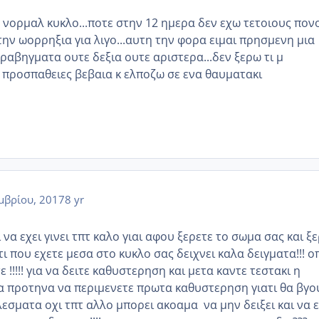
 νορμαλ κυκλο...ποτε στην 12 ημερα δεν εχω τετοιους πον
ην ωορρηξια για λιγο...αυτη την φορα ειμαι πρησμενη μια
ραβηγματα ουτε δεξια ουτε αριστερα...δεν ξερω τι μ
 προσπαθειες βεβαια κ ελποζω σε ενα θαυματακι
μβρίου, 2017
8 yr
 να εχει γινει τπτ καλο γιαι αφου ξερετε το σωμα σας και ξ
ατι που εχετε μεσα στο κυκλο σας δειχνει καλα δειγματα!!! ο
 !!!!! για να δειτε καθυστερηση και μετα καντε τεστακι η
α προτηνα να περιμενετε πρωτα καθυστερηση γιατι θα βγο
εσματα οχι τπτ αλλο μπορει ακοαμα να μην δειξει και να ε