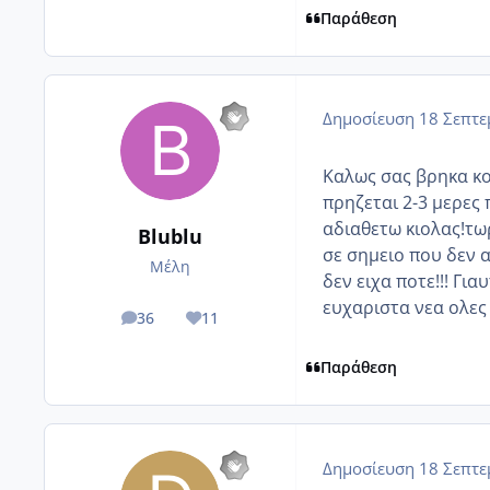
Παράθεση
Δημοσίευση
18 Σεπτε
Καλως σας βρηκα κορ
πρηζεται 2-3 μερες 
αδιαθετω κιολας!τω
Blublu
σε σημειο που δεν α
Μέλη
δεν ειχα ποτε!!! Γι
ευχαριστα νεα ολες μ
36
11
posts
Reputation
Παράθεση
Δημοσίευση
18 Σεπτε