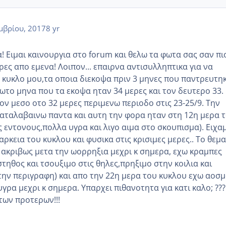
μβρίου, 2017
8 yr
! Ειμαι καινουργια στο forum και θελω τα φωτα σας σαν πι
ιρες απο εμενα! Λοιπον... επαιρνα αντισυλληπτικα για να
κυκλο μου,τα οποια διεκοψα πριν 3 μηνες που παντρευτηκ
ωτο μηνα που τα εκοψα ηταν 34 μερες και τον δευτερο 33.
ον μεσο οτο 32 μερες περιμενω περιοδο στις 23-25/9. Την
αταλαβαινω παντα και αυτη την φορα ηταν στη 12η μερα 
 εντονους,πολλα υγρα και λιγο αιμα στο σκουπισμα). Ειχα
αρκεια του κυκλου και φυσικα στις κρισιμες μερες.. Το θεμα
α ακριβως μετα την ωορρηξια μεχρι κ σημερα, εχω κραμπες
τηθος και τσουξιμο στις θηλες,πρηξιμο στην κοιλια και
την περιγραφη) και απο την 22η μερα του κυκλου εχω αοσ
ρα μεχρι κ σημερα. Υπαρχει πιθανοτητα για κατι καλο; ???
των προτερων!!!