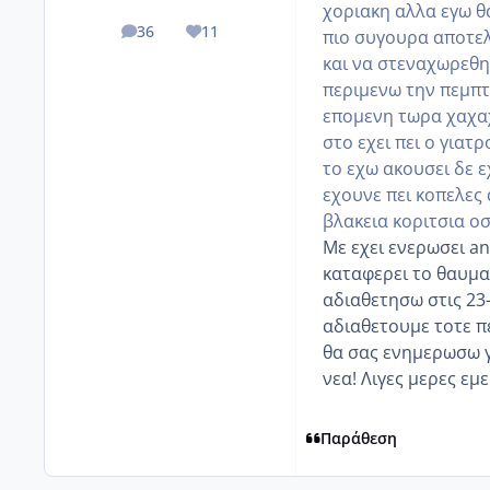
χοριακη αλλα εγω θ
36
11
πιο συγουρα αποτελ
posts
Reputation
και να στεναχωρεθητ
περιμενω την πεμπτ
επομενη τωρα χαχαχ
στο εχει πει ο γιατ
το εχω ακουσει δε ε
εχουνε πει κοπελες 
βλακεια κοριτσια οσε
Με εχει ενερωσει an
καταφερει το θαυμα
αδιαθετησω στις 23-
αδιαθετουμε τοτε π
θα σας ενημερωσω γ
νεα! Λιγες μερες εμε
Παράθεση