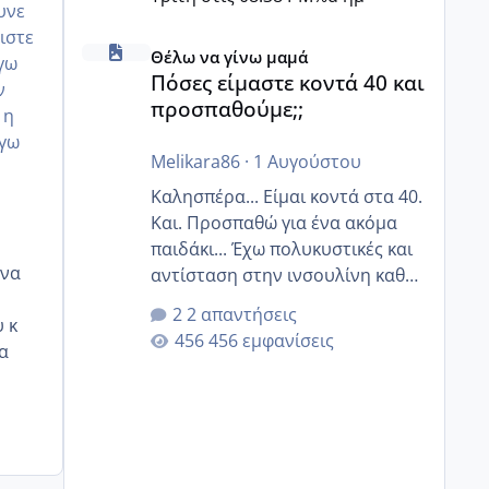
υνε
ιστε
Πόσες είμαστε κοντά 40 και προσπαθούμε;;
Θέλω να γίνω μαμά
εγω
Πόσες είμαστε κοντά 40 και
ν
προσπαθούμε;;
 η
εγω
Melikara86
·
1 Αυγούστου
Καλησπέρα... Είμαι κοντά στα 40.
Και. Προσπαθώ για ένα ακόμα
παιδάκι... Έχω πολυκυστικές και
 να
αντίσταση στην ινσουλίνη καθώς
και χάσιμοτο! Έχω λίγα κιλά
2 απαντήσεις
 κ
παραπάνω και όσο κ αν
456 εμφανίσεις
α
προσπαθώ δεν χάνω εύκολα!
Προσπαθώ για ακόμη ένα παιδί
εδώ και 1,5 χρόνο! Θέλετε να
γράψετε όσες κοπέλες είστε σε
παρόμοια φάση;; Αυτή την
στιγμή έχω δύο χαμένους