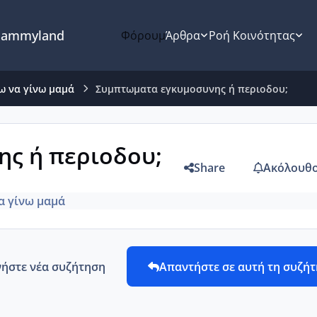
ammyland
Φόρουμ
Άρθρα
Ροή Κοινότητας
ω να γίνω μαμά
Συμπτωματα εγκυμοσυνης ή περιοδου;
ς ή περιοδου;
Share
Ακόλουθο
α γίνω μαμά
νήστε νέα συζήτηση
Απαντήστε σε αυτή τη συζή