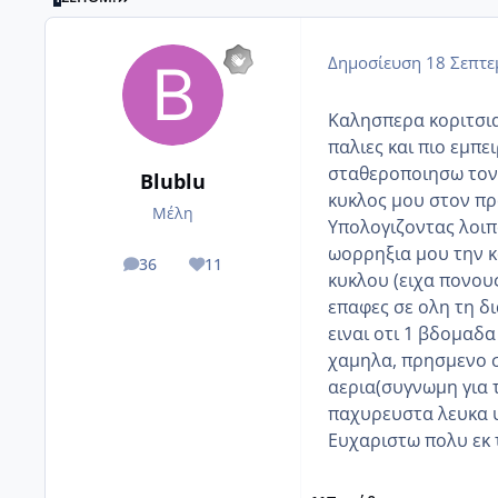
Δημοσίευση
18 Σεπτε
Καλησπερα κοριτσια
παλιες και πιο εμπε
σταθεροποιησω τον 
Blublu
κυκλος μου στον πρ
Μέλη
Υπολογιζοντας λοιπ
ωορρηξια μου την κ
36
11
posts
Reputation
κυκλου (ειχα πονους
επαφες σε ολη τη δι
ειναι οτι 1 βδομαδ
χαμηλα, πρησμενο σ
αερια(συγνωμη για 
παχυρευστα λευκα υγ
Ευχαριστω πολυ εκ 