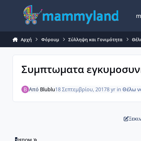
Μετάβαση σε περιεχόμενο
m
Αρχή
Φόρουμ
Σύλληψη και Γονιμότητα
Θέλ
Συμπτωματα εγκυμοσυνη
Από
Blublu
18 Σεπτεμβρίου, 2017
8 yr
in
Θέλω ν
Ξεκι
LAST PAGE
1
2
ΕΠΌΜ.