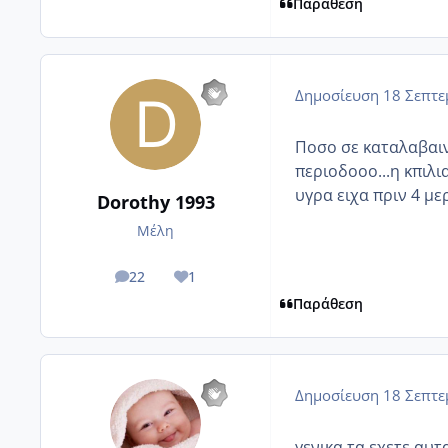
Παράθεση
Δημοσίευση
18 Σεπτε
Ποσο σε καταλαβαινω
περιοδοοο...η κπιλι
υγρα ειχα πριν 4 μ
Dorothy 1993
Μέλη
22
1
posts
Reputation
Παράθεση
Δημοσίευση
18 Σεπτε
γενικα τα εχετε αυ