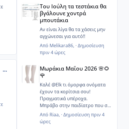
Του Ιούλη τα τεστάκια θα βγάλουνε χοντρά μπουτά
Του Ιούλη τα τεστάκια θα
τε
βγάλουνε χοντρά
μπουτάκια
Αν είναι λίγα θα τα χάσεις μην
αγχώνεσαι για αυτό!!
Από
Melikara86
, ·
Δημοσίευση
πριν 4 ώρες
Μωράκια Μαΐου 2026 🌸🌻🌹
Μωράκια Μαΐου 2026 🌸🌻
comment_991260
🌹
Καλέ @Elk τι όμορφα ονόματα
έχουν τα κορίτσια σου!
Πραγματικά υπέροχα.
τε
Μπράβο στην παιδίατρο που σε
συμβούλευσε να συνεχίσεις με
Από
Riaa
, ·
Δημοσίευση
πριν 4
αποκλειστικό θηλασμό γιατί
ώρες
συνήθως οι περισσότεροι λένε