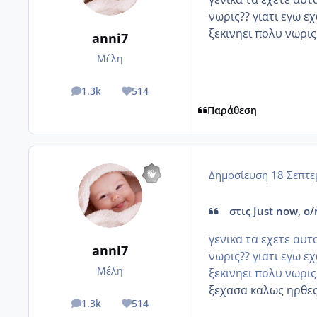
νωρις?? γιατι εγω ε
ξεκινηει πολυ νωρις
anni7
Μέλη
1.3k
514
posts
Reputation
Παράθεση
Δημοσίευση
18 Σεπτε
στις Just now, ο/
γενικα τα εχετε αυ
anni7
νωρις?? γιατι εγω ε
Μέλη
ξεκινηει πολυ νωρις
ξεχασα καλως ηρθες
1.3k
514
posts
Reputation