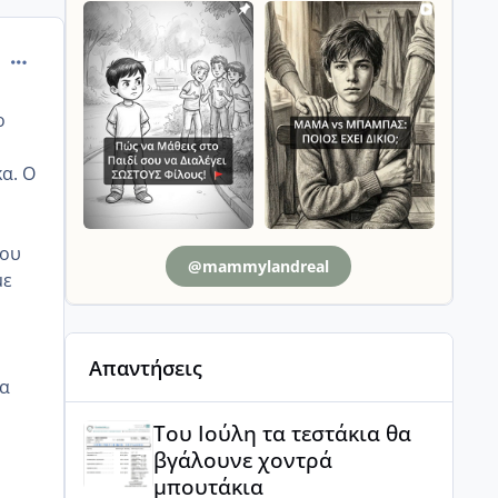
comment_991245
ο
α. Ο
του
@mammylandreal
με
Απαντήσεις
μα
Του Ιούλη τα τεστάκια θα βγάλουνε χοντρά μπουτά
Του Ιούλη τα τεστάκια θα
βγάλουνε χοντρά
μπουτάκια