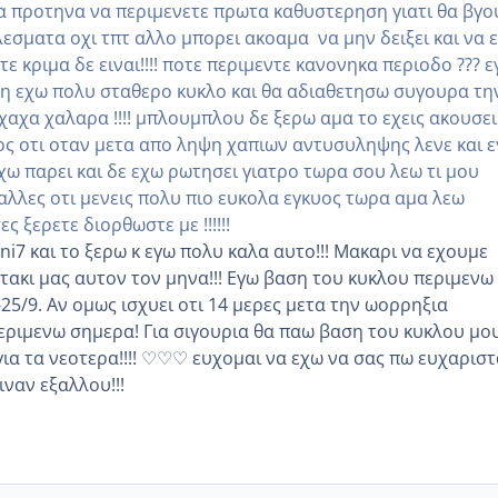
α προτηνα να περιμενετε πρωτα καθυστερηση γιατι θα βγο
εσματα οχι τπτ αλλο μπορει ακοαμα να μην δειξει και να ε
ε κριμα δε ειναι!!!! ποτε περιμεντε κανονηκα περιοδο ??? 
η εχω πολυ σταθερο κυκλο και θα αδιαθετησω συγουρα τη
αχα χαλαρα !!!! μπλουμπλου δε ξερω αμα το εχεις ακουσει
ρος οτι οταν μετα απο ληψη χαπιων αντυσυληψης λενε και 
χω παρει και δε εχω ρωτησει γιατρο τωρα σου λεω τι μου
αλλες οτι μενεις πολυ πιο ευκολα εγκυος τωρα αμα λεω
ς ξερετε διορθωστε με !!!!!!
ni7 και το ξερω κ εγω πολυ καλα αυτο!!! Μακαρι να εχουμε
τακι μας αυτον τον μηνα!!! Εγω βαση του κυκλου περιμενω
25/9. Αν ομως ισχυει οτι 14 μερες μετα την ωορρηξια
εριμενω σημερα! Για σιγουρια θα παω βαση του κυκλου μου
ια τα νεοτερα!!!! ♡♡♡ ευχομαι να εχω να σας πω ευχαριστ
ιναν εξαλλου!!!