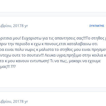
μβρίου, 2017
8 yr
ΣΥΝΤΆΚΤΗΣ
ιτσια μου! Ευχαριστω για τις απαντησεις σας!!!Το στηθος
πριν την περιοδο κ εχω κ πονους,ετσι καταλαβαινω οτι
ρα ειναι πολυ νωρις κ μαλιστα το στηθος μου ειναι πρησμε
ντεχω ουτε το σουτιεν!!! Λευκα υγρα,πρηξιμο στην κοιλια 
αυτο κ μου κανουν εντυπωση! Τι να πω;;, μακαρι να εχουμε
ας!!! ???
μβρίου, 2017
8 yr