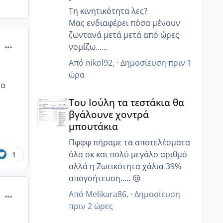
Τη κινητικότητα λες?
Μας ενδιαφέρει πόσα μένουν
ζωντανά μετά μετά από ώρες
comment_991257
νομίζω...
Γιατί ο άντρας μου έχει 85%
Από
nikol92
, ·
Δημοσίευση
πριν 1
κινητικότητα, αλλα 6 ώρες μετά
ώρα
μόνο 20% ζουν και 12 ώρες μετά
τα
Του Ιούλη τα τεστάκια θα βγάλουνε χοντρά μπουτά
κανένα..
Του Ιούλη τα τεστάκια θα
Γι αυτό μας είπε να κάνουμε πιο
βγάλουνε χοντρά
στοχευμένα επαφή..
μπουτάκια
Μετά από κάποιες ώρες πόσα
ζουν?
Πφφφ πήραμε τα αποτελέσματα
όλα οκ και πολύ μεγάλο αριθμό
1
αλλά η Ζωτικότητα χάλια 39%
απογοήτευση..... 😢
Από
Melikara86
, ·
Δημοσίευση
comment_991259
πριν 2 ώρες