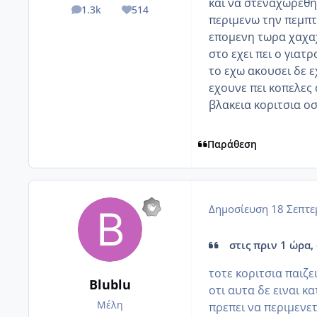
και να στεναχωρεθητ
1.3k
514
posts
Reputation
περιμενω την πεμπτ
επομενη τωρα χαχαχ
στο εχει πει ο γιατ
το εχω ακουσει δε ε
εχουνε πει κοπελες 
βλακεια κοριτσια οσε
Παράθεση
Δημοσίευση
18 Σεπτε
στις πριν 1 ώρα, 
τοτε κοριτσια παιζει
Blublu
οτι αυτα δε ειναι κ
Μέλη
πρεπει να περιμενετε