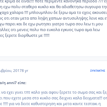
ε κριμα δε ειναι!!!! ποτε περιμεντε κανονηκα περιοδο ??? 
η εχω πολυ σταθερο κυκλο και θα αδιαθετησω συγουρα τη
αχα χαλαρα !!!! μπλουμπλου δε ξερω αμα το εχεις ακουσει
ρος οτι οταν μετα απο ληψη χαπιων αντυσυληψης λενε και 
χω παρει και δε εχω ρωτησει γιατρο τωρα σου λεω τι μου
αλλες οτι μενεις πολυ πιο ευκολα εγκυος τωρα αμα λεω
ς ξερετε διορθωστε με !!!!!!
μβρίου, 2017
8 yr
ΣΥΝΤΆΚΤΗΣ
ο/η anni7 είπε:
 να εχει γινει τπτ καλο γιαι αφου ξερετε το σωμα σας και ξ
ατι που εχετε μεσα στο κυκλο σας δειχνει καλα δειγματα!!! ο
 !!!!! για να δειτε καθυστερηση και μετα καντε τεστακι η