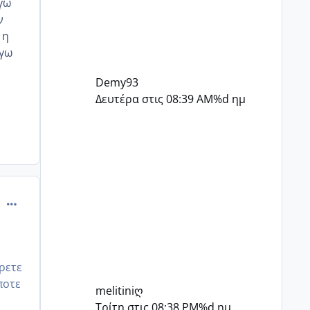
εγω
ν
 η
εγω
Demy93
Δευτέρα στις 08:39 AM
%d ημ
comment_991289
ερετε
ποτε
melitiniღ
Τρίτη στις 08:38 PM
%d ημ