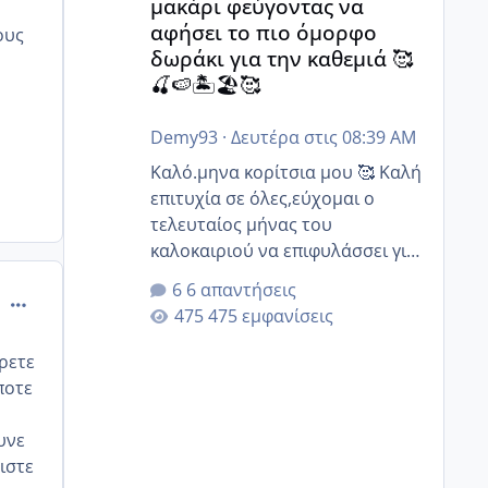
μακάρι φεύγοντας να
αφήσει το πιο όμορφο
ους
δωράκι για την καθεμιά 🥰
🍒🍉🏝️🏖️🥰
Demy93
·
Δευτέρα στις 08:39 AM
Καλό.μηνα κορίτσια μου 🥰 Καλή
επιτυχία σε όλες,εύχομαι ο
τελευταίος μήνας του
καλοκαιριού να επιφυλάσσει για
όλες σας την πιο όμορφη
6 απαντήσεις
comment_991274
έκπληξη 🧿 @Elk @Melikara86
475 εμφανίσεις
@Παρασκευαιδου @Zenia z
@melitiniღ @Christi.D. @flowerv
ερετε
@Riaa @Ngsofia
ποτε
υνε
ιστε