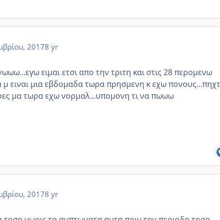
μβρίου, 2017
8 yr
ωω...εγω ειμαι ετσι απο την τριτη και στις 28 περομενω
α μ ειναι μια εβδομαδα τωρα πρησμενη κ εχω πονους...πηχ
ερες μα τωρα εχω νορμαλ...υπομονη τι να πωωω
μβρίου, 2017
8 yr
τα τοσο νωρις τα συπτωματα αυτα πριν την περιοδο τοσο