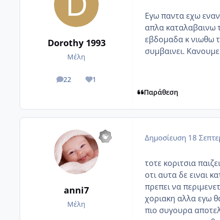
Εγω παντα εχω εναν
απλα καταλαβαινω τ
εβδομαδα κ νιωθω τ
Dorothy 1993
συμβαινει. Κανουμε
Μέλη
22
1
posts
Reputation
Παράθεση
Δημοσίευση
18 Σεπτε
τοτε κοριτσια παιζει
οτι αυτα δε ειναι κ
πρεπει να περιμενετε
anni7
χοριακη αλλα εγω θ
Μέλη
πιο συγουρα αποτελ