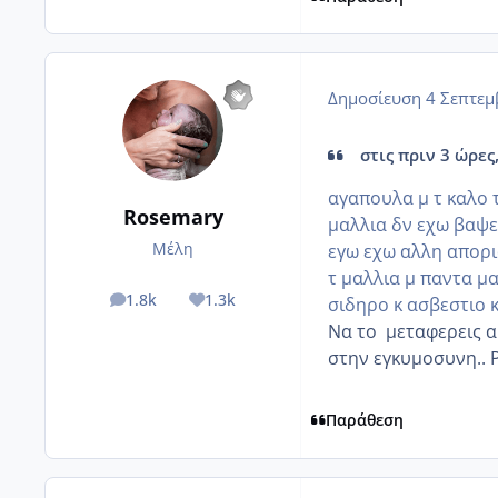
Δημοσίευση
4 Σεπτεμ
στις πριν 3 ώρες,
αγαπουλα μ τ καλο τ
Rosemary
μαλλια δν εχω βαψει
Μέλη
εγω εχω αλλη απορι
τ μαλλια μ παντα μα
1.8k
1.3k
σιδηρο κ ασβεστιο κ
posts
Reputation
Να το μεταφερεις α
στην εγκυμοσυνη.. Ρ
Παράθεση