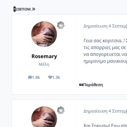
LAST PAGE
1
2
3
ΕΠΌΜ.
Δημοσίευση
4 Σεπτεμ
Γεια σας κοριτσια.
τις απορριες μας σε
να απογορευεται να
Rosemary
ημιμονιμο μανικιουρ
Μέλη
1.8k
1.3k
posts
Reputation
Παράθεση
Δημοσίευση
4 Σεπτεμ
Και ξεκιναω! Εχω α