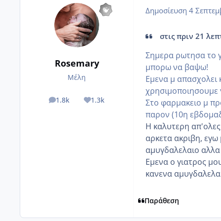
Δημοσίευση
4 Σεπτεμ
στις πριν 21 λεπτ
Σημερα ρωτησα το γι
Rosemary
μπορω να βαψω!
Μέλη
Εμενα μ απασχολει κ
χρησιμοποιησουμε 
1.8k
1.3k
Στο φαρμακειο μ πρ
posts
Reputation
παρον (10η εβδομαδ
Η καλυτερη απ'ολες 
αρκετα ακριβη, εγω
αμυγδαλελαιο αλλα 
Εμενα ο γιατρος μο
κανενα αμυγδαλελαι
Παράθεση