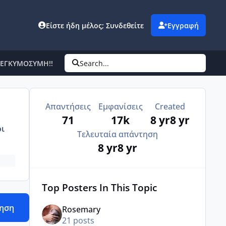
Είστε ήδη μέλος; Συνδεθείτε
Εγγραφή
Ν ΕΓΚΥΜΟΣΥΜΗ!!
Search...
Απαντήσεις
Εμφανίσεις
Created
71
17k
8 yr
8 yr
ι
Τελευταία απάντηση
8 yr
8 yr
Top Posters In This Topic
τηση
Rosemary
21 posts