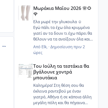
Μωράκια Μαΐου 2026 🌸🌻🌹
Μωράκια Μαΐου 2026 🌸🌻
🌹
Ελα μωρέ την γλυκουλα ☺️
Εγώ πάλι τα έχω όλα κρυμμένα
γιατί αν τα δουν τι έχω πάρει θα
θέλουν να τα ανοίξουν όλα και
δεν θα μείνει τίποτα όρθιο 😂
comment_989933
Από
Elk
, ·
Δημοσίευση
πριν 2
Ωω θα πάτε να γιορτάσεις και τα
ώρες
γενέθλια σου τι ωραία μια χαρά
Του Ιούλη τα τεστάκια θα βγάλουνε χοντρά μπουτά
🥰 Να τα εκατοστήσεις κορίτσι
Του Ιούλη τα τεστάκια θα
μου να περάσετε καλά !!!
βγάλουνε χοντρά
η
μπουτάκια
Καλημέρα! Στη θέση σου θα
έκλεινα ραντεβού με έναν
γιατρό, Αθήνα ή σε κάποια άλλη
μεγάλη πόλη και θα πήγαινα