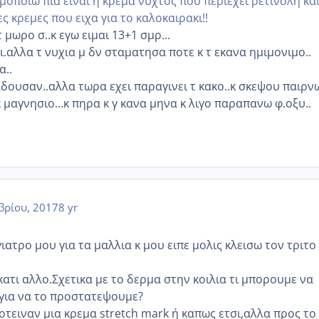
οποιω πια ειναι η κρεμα νυχτος που περιεχει ρετινολη κα
ες κρεμες που ειχα για το καλοκαιρακι!!
 μωρο σ..κ εγω ειμαι 13+1 σμρ...
.αλλα τ νυχια μ δν σταματησα ποτε κ τ εκανα ημιμονιμο..
α..
δουσαν..αλλα τωρα εχει παραγινει τ κακο..κ σκεψου παιρν
 μαγνησιο...κ πηρα κ γ κανα μηνα κ λιγο παραπανω φ.οξυ..
βρίου, 2017
8 yr
ατρο μου για τα μαλλια κ μου ειπε μολις κλεισω τον τριτο
ατι αλλο.Σχετικα με το δερμα στην κοιλια τι μπορουμε να
για να το προστατεψουμε?
οτειναν μια κρεμα stretch mark ή καπως ετσι,αλλα προς το