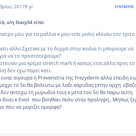
βρίου, 2017
8 yr
ΣΥΝΤΆΚΤΗΣ
ά, ο/η Stacy34 είπε:
ατρο μου για τα μαλλια κ μου ειπε μολις κλεισω τον τριτο
ατι αλλο.Σχετικα με το δερμα στην κοιλια τι μπορουμε να
για να το προστατεψουμε?
οτειναν μια κρεμα stretch mark ή καπως ετσι,αλλα προς το
α) δεν εχω παρει κατι.
ειναι σιγουρα η Prevenstria της Frezyderm αλλα επειδη ει
 μεχρι το 5ο θα βολευτω με λαδι καρυδας (στην αρχη εβαζ
δεν αντεχω τη μυρωδια του) κ μετα τον 5ο θα παρω αυτη.
υ δινει κ Eviol που βοηθαει πολυ στην προληψη.. Μηπως ξε
ο που να μυριζει ομορφα?