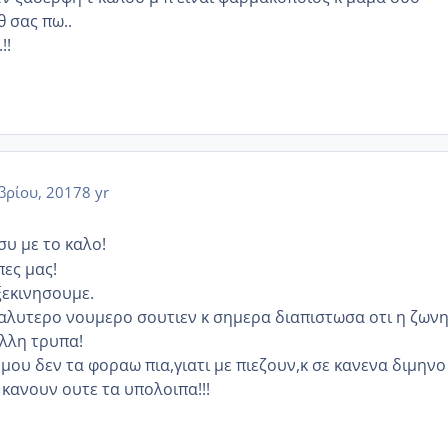
 θ σας πω..
!!
βρίου, 2017
8 yr
συ με το καλο!
πες μας!
ξεκινησουμε.
λυτερο νουμερο σουτιεν κ σημερα διαπιστωσα οτι η ζων
λλη τρυπα!
μου δεν τα φοραω πια,γιατι με πιεζουν,κ σε κανενα διμηνο
 κανουν ουτε τα υπολοιπα!!!