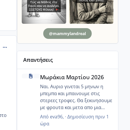
@mammylandreal
comment_989924
Απαντήσεις
Μωράκια Μαρτίου 2026
Μωράκια Μαρτίου 2026
Ναι. Αυριο γινεται 5 μηνων η
μπεμπα και μπαινουμε στις
στερεες τροφες. Θα ξεκινησουμε
με φρουτα και μετα απο μια
εβδομαδα θα βαλουμε τα
 στο
Από
eva96
, ·
Δημοσίευση
πριν 1
λαχανικα και το κρεας.
ώρα