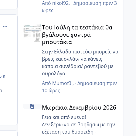
έστω αυθημερόν!! Για δες το
Από
nikol92
, ·
Δημοσίευση
πριν 3
ώρες
Του Ιούλη τα τεστάκια θα βγάλουνε χοντρά μπουτά
comment_989937
Του Ιούλη τα τεστάκια θα
βγάλουνε χοντρά
μπουτάκια
Στην Ελλάδα πιστεύω μπορείς να
βρεις και ονλάιν να κάνεις
κάποια συνέδρια/ ραντεβού με
ουρολόγο.
ω κ
Ευτυχώς η τεχνολογία βοηθάει
Από
Mumof3
, ·
Δημοσίευση
πριν
☺️
10 ώρες
α
κ εγώ που μένω Γερμανία και
Μωράκια Δεκεμβρίου 2026
χρειαζόμουν στα ελληνικά μια
Μωράκια Δεκεμβρίου 2026
ειδικότητα μου πρότειναν
ονλάιν.
Γεια και από εμένα!
Δεν ξέρω να σε βοηθήσω με την
εξέταση του θυροειδή -