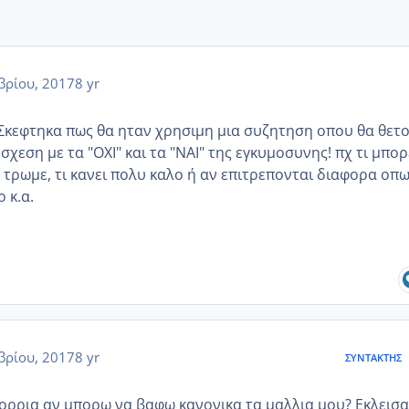
βρίου, 2017
8 yr
.! Σκεφτηκα πως θα ηταν χρησιμη μια συζητηση οπου θα θετ
 σχεση με τα "ΟΧΙ" και τα "ΝΑΙ" της εγκυμοσυνης! πχ τι μπορ
 τρωμε, τι κανει πολυ καλο ή αν επιτρεπονται διαφορα οπω
 κ.α.
βρίου, 2017
8 yr
ΣΥΝΤΆΚΤΗΣ
πορρια αν μπορω να βαφω κανονικα τα μαλλια μου? Εκλεισα