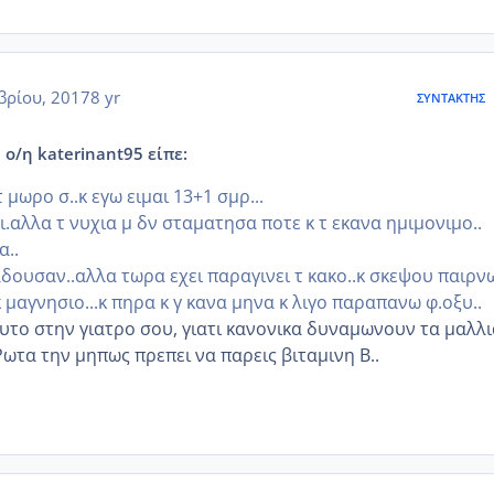
βρίου, 2017
8 yr
ΣΥΝΤΆΚΤΗΣ
 ο/η katerinant95 είπε:
 μωρο σ..κ εγω ειμαι 13+1 σμρ...
.αλλα τ νυχια μ δν σταματησα ποτε κ τ εκανα ημιμονιμο..
α..
δουσαν..αλλα τωρα εχει παραγινει τ κακο..κ σκεψου παιρν
 μαγνησιο...κ πηρα κ γ κανα μηνα κ λιγο παραπανω φ.οξυ..
υτο στην γιατρο σου, γιατι κανονικα δυναμωνουν τα μαλλι
ωτα την μηπως πρεπει να παρεις βιταμινη Β..