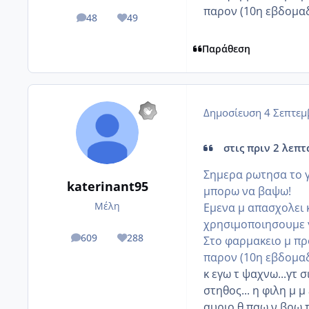
παρον (10η εβδομαδ
48
49
posts
Reputation
Παράθεση
Δημοσίευση
4 Σεπτεμ
στις πριν 2 λεπτά
Σημερα ρωτησα το γι
katerinant95
μπορω να βαψω!
Μέλη
Εμενα μ απασχολει κ
χρησιμοποιησουμε 
609
288
Στο φαρμακειο μ πρ
posts
Reputation
παρον (10η εβδομαδ
κ εγω τ ψαχνω...γτ σ
στηθος... η φιλη μ μ 
αυριο θ παω ν βρω 