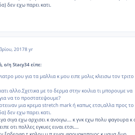
α) δεν εχω παρει κατι.
βρίου, 2017
8 yr
, ο/η Stacy34 είπε:
ατρο μου για τα μαλλια κ μου ειπε μολις κλεισω τον τριτο
ατι αλλο.Σχετικα με το δερμα στην κοιλια τι μπορουμε να
για να το προστατεψουμε?
οτειναν μια κρεμα stretch mark ή καπως ετσι,αλλα προς το
α) δεν εχω παρει κατι.
ιγα σιγα εχω αρχισει κ ανοιγω.... κ γνκ εχω πολυ φαγουρα κ
ειπε οτι πολλες εγκυες ειναι ετσι....
τν ξαδερφη τ καλου μ π ειναι φαρμακοποιος κ μαμα δυο