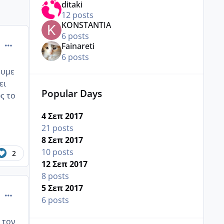
ditaki
12 posts
KONSTANTIA
6 posts
comment_989909
Fainareti
6 posts
ουμε
ει
Popular Days
ς το
4 Σεπ 2017
21 posts
8 Σεπ 2017
10 posts
2
12 Σεπ 2017
8 posts
5 Σεπ 2017
comment_989911
6 posts
 τον