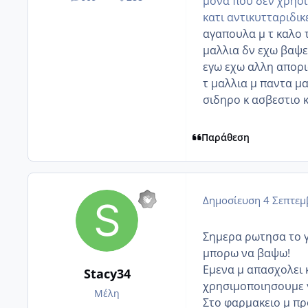
μονα που δεν χρησιμ
posts
Reputation
κατι αντικυτταριδικ
αγαπουλα μ τ καλο τ
μαλλια δν εχω βαψει
εγω εχω αλλη απορι
τ μαλλια μ παντα μα
σιδηρο κ ασβεστιο κ
Παράθεση
Δημοσίευση
4 Σεπτεμ
Σημερα ρωτησα το γι
μπορω να βαψω!
Εμενα μ απασχολει κ
Stacy34
χρησιμοποιησουμε 
Μέλη
Στο φαρμακειο μ πρ