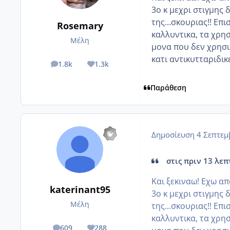
3ο κ μεχρι στιγμης 
της...σκουριας!! Επ
Rosemary
καλλυντικα, τα χρησ
Μέλη
μονα που δεν χρησιμ
κατι αντικυτταριδικ
1.8k
1.3k
posts
Reputation
Παράθεση
Δημοσίευση
4 Σεπτεμ
στις πριν 13 λεπ
Και ξεκιναω! Εχω α
katerinant95
3ο κ μεχρι στιγμης 
Μέλη
της...σκουριας!! Επ
καλλυντικα, τα χρησ
609
288