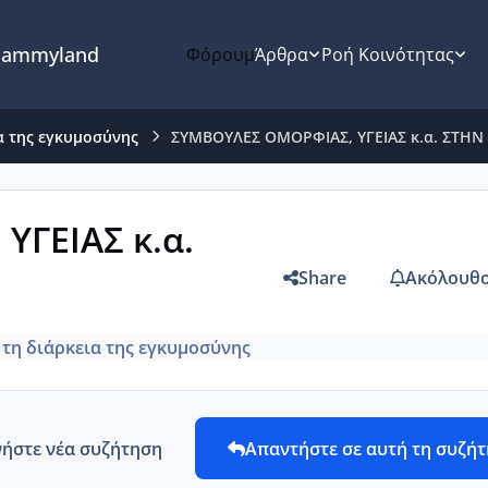
ammyland
Φόρουμ
Άρθρα
Ροή Κοινότητας
α της εγκυμοσύνης
ΣΥΜΒΟΥΛΕΣ ΟΜΟΡΦΙΑΣ, ΥΓΕΙΑΣ κ.α. ΣΤΗ
ΓΕΙΑΣ κ.α.
Share
Ακόλουθο
 τη διάρκεια της εγκυμοσύνης
νήστε νέα συζήτηση
Απαντήστε σε αυτή τη συζή