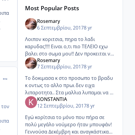
Most Popular Posts
οιπα
α
Rosemary
ι
6 Σεπτεμβρίου, 2017
8 yr
Λοιπον κοριτσια, πηρα το λαδι
καρυδας!!!! Ειναι ο,τι πιο ΤΕΛΕΙΟ εχω
βαλει στο σωμα μου!! Δεν προκειται να
Rosemary
βαλω ποτε ξανα ενυδατικες κ αλλα
7 Σεπτεμβρίου, 2017
8 yr
λαδια σωματος. Ειναι φουλ ενυδατικο
(πιο πολυ απο τα βουτυρα
comment_989920
Το δοκιμασα κ στο προσωπο το βραδυ
κ οντως το αλλο πρωι δεν ειχα
λιπαροτητα.. Στα μαλλια λυπαμαι να το
KONSTANTIA
βαλω,γιατι οκ,ειναι φθηνοτερο απο τις
12 Σεπτεμβρίου, 2017
8 yr
 τον
κρεμες ραγαδων αλλα δεν ειναι κ στην
τιμη του ελαιολαδου!!
Εγώ κορίτσια το μόνο που πήρα σε
οιπα
πολύ μεγάλο νούμερο ήταν μπουφάν!
α
Γεννούσα Δεκέμβρη και αναγκάστικα