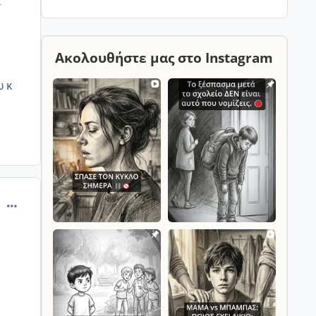
ι
να αγοράσω ένα μπουφάν γιατί το
στενό το μεσάτο του μπουφάν....για
κανέναν λόγο δεν έμπαινε! Τώρα π
Ακολουθήστε μας στο Instagram
ω κ
comment_989921