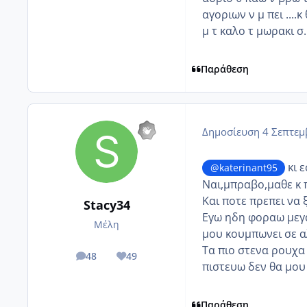
αγοριων ν μ πει ....κ
μ τ καλο τ μωρακι σ..
Παράθεση
Δημοσίευση
4 Σεπτεμ
κι ε
@katerinant95
Ναι,μπραβο,μαθε κ 
Και ποτε πρεπει να 
Stacy34
Εγω ηδη φοραω μεγα
Μέλη
μου κουμπωνει σε α
Τα πιο στενα ρουχα 
48
49
posts
Reputation
πιστευω δεν θα μου
Παράθεση