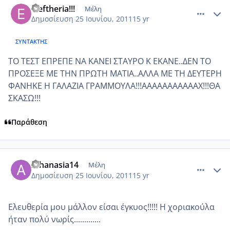
eleftheria!!!
Μέλη
Δημοσίευση
25 Ιουνίου, 2011
15 yr
ΣΥΝΤΆΚΤΗΣ
ΤΟ ΤΕΣΤ ΕΠΡΕΠΕ ΝΑ ΚΑΝΕΙ ΣΤΑΥΡΟ Κ ΕΚΑΝΕ..ΔΕΝ ΤΟ
ΠΡΟΣΕΞΕ ΜΕ ΤΗΝ ΠΡΩΤΗ ΜΑΤΙΑ..ΑΛΛΑ ΜΕ ΤΗ ΔΕΥΤΕΡΗ
ΦΑΝΗΚΕ Η ΓΑΛΑΖΙΑ ΓΡΑΜΜΟΥΛΑ!!!ΑΑΑΑΑΑΑΑΑΑΑΧ!!!ΘΑ
ΣΚΑΣΩ!!!
Παράθεση
comment_750484
Author stats
athanasia14
Μέλη
Δημοσίευση
25 Ιουνίου, 2011
15 yr
Ελευθερία μου μάλλον είσαι έγκυος!!!!! Η χοριακούλα
ήταν πολύ νωρίς.............