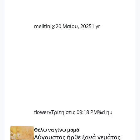
τις μικρές και μεγάλες νίκες. Είτε είστε
στο στάδιο της προετοιμασίας, είτε
ετοιμάζεστε
melitiniღ
20 Μαίου, 2025
1 yr
flowerv
Τρίτη στις 09:18 PM
%d ημ
Αύγουστος ήρθε ξανά γεμάτος γέλια και ανεμελιά μακάρι 
Θέλω να γίνω μαμά
Αύγουστος ήρθε ξανά γεμάτος