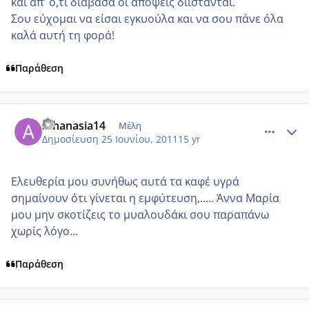
και απ' ό,τι διάβασα οι απόψεις διίστανται.
Σου εύχομαι να είσαι εγκυούλα και να σου πάνε όλα
καλά αυτή τη φορά!
Παράθεση
comment_750491
Author stats
athanasia14
Μέλη
Δημοσίευση
25 Ιουνίου, 2011
15 yr
Ελευθερία μου συνήθως αυτά τα καφέ υγρά
σημαίνουν ότι γίνεται η εμφύτευση,..... Άννα Μαρία
μου μην σκοτίζεις το μυαλουδάκι σου παραπάνω
χωρίς λόγο...
Παράθεση
comment_750531
Author stats