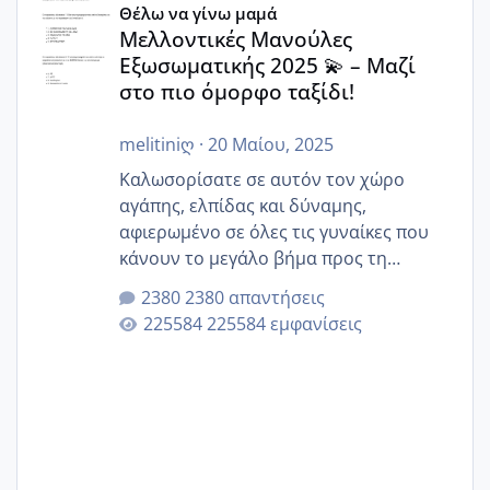
Θέλω να γίνω μαμά
Μελλοντικές Μανούλες
Εξωσωματικής 2025 💫 – Μαζί
στο πιο όμορφο ταξίδι!
melitiniღ
·
20 Μαίου, 2025
Καλωσορίσατε σε αυτόν τον χώρο
αγάπης, ελπίδας και δύναμης,
αφιερωμένο σε όλες τις γυναίκες που
κάνουν το μεγάλο βήμα προς τη
μητρότητα μέσω εξωσωματικής το 2025.
2380 απαντήσεις
Εδώ θα μοιραστούμε αγωνίες, χαρές,
225584 εμφανίσεις
εμπειρίες και κάθε μικρή ή μεγάλη
στιγμή αυτού του ξεχωριστού ταξιδιού.
Καμία δεν είναι μόνη – όλες μαζί
μπορούμε να στηρίξουμε η μία την
άλλη, να δώσουμε κουράγιο στις
δύσκολες στιγμές και να γιορτάσουμε