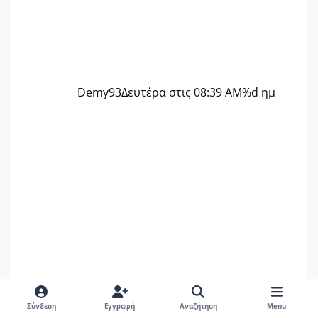
Demy93
Δευτέρα στις 08:39 AM
%d ημ
melitiniღ
Τρίτη στις 08:38 PM
%d ημ
Σύνδεση
Εγγραφή
Αναζήτηση
Menu