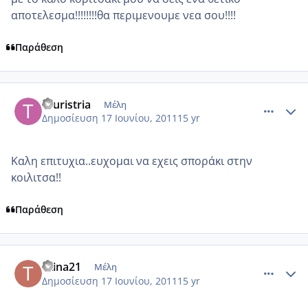
αποτελεσμα!!!!!!!!θα περιμενουμε νεα σου!!!!
Παράθεση
comment_746532
Author stats
touristria
Μέλη
Δημοσίευση
17 Ιουνίου, 2011
15 yr
Καλη επιτυχια..ευχομαι να εχεις σποράκι στην
κοιλιτσα!!
Παράθεση
comment_746668
Author stats
titina21
Μέλη
Δημοσίευση
17 Ιουνίου, 2011
15 yr