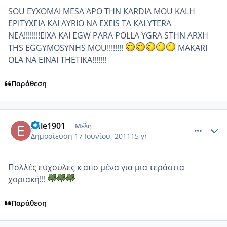
SOU EYXOMAI MESA APO THN KARDIA MOU KALH
EPITYXEIA KAI AYRIO NA EXEIS TA KALYTERA
NEA!!!!!!!!EIXA KAI EGW PARA POLLA YGRA STHN ARXH
THS EGGYMOSYNHS MOU!!!!!!!!
MAKARI
OLA NA EINAI THETIKA!!!!!!!
Παράθεση
comment_746794
Author stats
Edie1901
Μέλη
Δημοσίευση
17 Ιουνίου, 2011
15 yr
Πολλές ευχούλες κ απο μένα για μια τεράστια
χοριακή!!!
Παράθεση