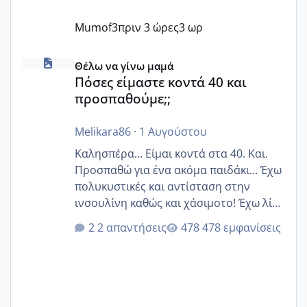
Mumof3
πριν 3 ώρες
3 ωρ
Πόσες είμαστε κοντά 40 και προσπαθούμε;;
Θέλω να γίνω μαμά
Πόσες είμαστε κοντά 40 και
προσπαθούμε;;
Melikara86
·
1 Αυγούστου
Καλησπέρα... Είμαι κοντά στα 40. Και.
Προσπαθώ για ένα ακόμα παιδάκι... Έχω
πολυκυστικές και αντίσταση στην
ινσουλίνη καθώς και χάσιμοτο! Έχω λίγα
κιλά παραπάνω και όσο κ αν προσπαθώ
2 απαντήσεις
478 εμφανίσεις
δεν χάνω εύκολα! Προσπαθώ για ακόμη
ένα παιδί εδώ και 1,5 χρόνο! Θέλετε να
γράψετε όσες κοπέλες είστε σε
παρόμοια φάση;; Αυτή την στιγμή έχω
δύο χαμένους κύκλους δεν έχω έρθει