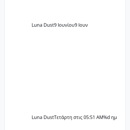
Luna Dust
9 Ιουνίου
9 Ιουν
Luna Dust
Τετάρτη στις 05:51 AM
%d ημ
Μελλοντικές Μανούλες Εξωσωματικής 2025 💫 – Μαζί στο