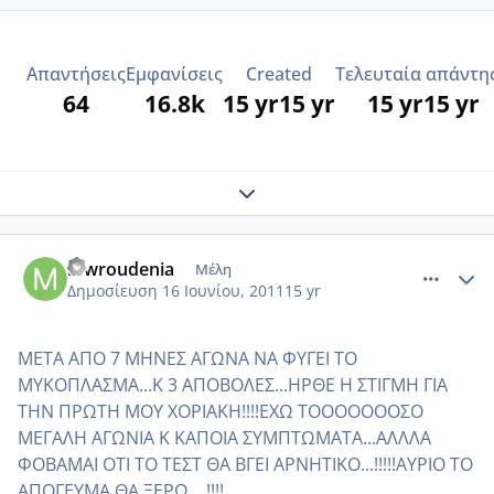
Απαντήσεις
Εμφανίσεις
Created
Τελευταία απάντη
64
16.8k
15 yr
15 yr
15 yr
15 yr
Expand topic overview
comment_746508
Author stats
mwroudenia
Μέλη
Δημοσίευση
16 Ιουνίου, 2011
15 yr
ΜΕΤΑ ΑΠΟ 7 ΜΗΝΕΣ ΑΓΩΝΑ ΝΑ ΦΥΓΕΙ ΤΟ
ΜΥΚΟΠΛΑΣΜΑ...Κ 3 ΑΠΟΒΟΛΕΣ...ΗΡΘΕ Η ΣΤΙΓΜΗ ΓΙΑ
ΤΗΝ ΠΡΩΤΗ ΜΟΥ ΧΟΡΙΑΚΗ!!!!ΕΧΩ ΤΟΟΟΟΟΟΟΣΟ
ΜΕΓΑΛΗ ΑΓΩΝΙΑ Κ ΚΑΠΟΙΑ ΣΥΜΠΤΩΜΑΤΑ...ΑΛΛΛΑ
ΦΟΒΑΜΑΙ ΟΤΙ ΤΟ ΤΕΣΤ ΘΑ ΒΓΕΙ ΑΡΝΗΤΙΚΟ...!!!!!ΑΥΡΙΟ ΤΟ
ΑΠΟΓΕΥΜΑ ΘΑ ΞΕΡΩ....!!!!