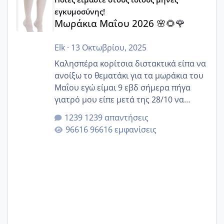
εγκυμοσύνης!
Μωράκια Μαΐου 2026 🌸🌻🌹
Elk
·
13 Οκτωβρίου, 2025
Καλησπέρα κορίτσια διστακτικά είπα να
ανοίξω το θεματάκι για τα μωράκια του
Μαΐου εγώ είμαι 9 εβδ σήμερα πήγα
γιατρό μου είπε μετά της 28/10 να
κλείσω ραντεβού για την αυχενική είναι
1239 απαντήσεις
καμιά άλλη κοπέλα να γεννάει Μάιο ;;
96616 εμφανίσεις