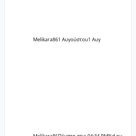
περίοδο αυτό τον μήνα περίμενα 20 δεν
ήρθα απλά είδα λίγα ροζ έκανα υπέρηχο
την επομενη μέρα και το ενδομήτριό
ήταν 11,1 χιλιοστά πολύ κα
Melikara86
1 Αυγούστου
1 Αυγ