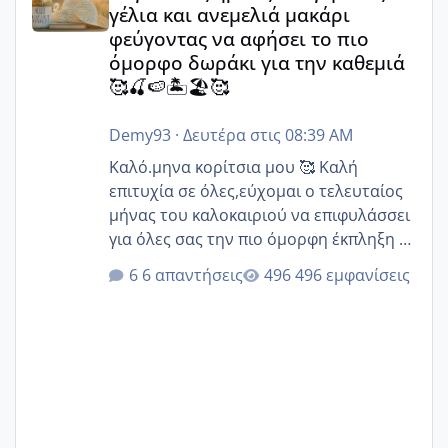
γέλια και ανεμελιά μακάρι
φεύγοντας να αφήσει το πιο
όμορφο δωράκι για την καθεμιά
🥰🍒🍉🏝️🏖️🥰
Demy93
·
Δευτέρα στις 08:39 AM
Καλό.μηνα κορίτσια μου 🥰 Καλή
επιτυχία σε όλες,εύχομαι ο τελευταίος
μήνας του καλοκαιριού να επιφυλάσσει
για όλες σας την πιο όμορφη έκπληξη 🧿
@Elk @Melikara86 @Παρασκευαιδου
6 απαντήσεις
496 εμφανίσεις
@Zenia z @melitiniღ @Christi.D.
@flowerv @Riaa @Ngsofia