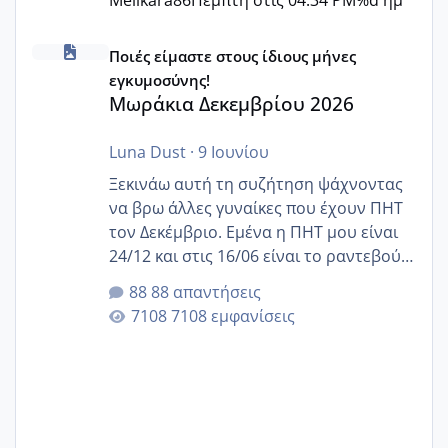
Melikara86
Πέμπτη στις 04:34 PM
%d ημ
Μωράκια Δεκεμβρίου 2026
Ποιές είμαστε στους ίδιους μήνες
εγκυμοσύνης!
Μωράκια Δεκεμβρίου 2026
Luna Dust
·
9 Ιουνίου
Ξεκινάω αυτή τη συζήτηση ψάχνοντας
να βρω άλλες γυναίκες που έχουν ΠΗΤ
τον Δεκέμβριο. Εμένα η ΠΗΤ μου είναι
24/12 και στις 16/06 είναι το ραντεβού
της αυχενικής διαφάνειας. Έχω αρκετό
88 απαντήσεις
άγχος και οι μέρες δεν φαίνεται να
7108 εμφανίσεις
περνάνε με τίποτα.