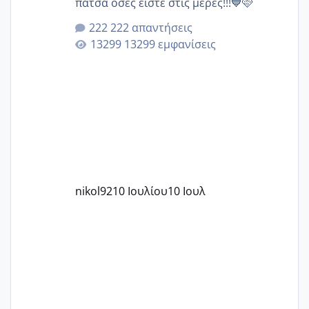
πατσά όσες είστε στις μέρες!!!💙🩷
222 απαντήσεις
13299 εμφανίσεις
nikol92
10 Ιουλίου
10 Ιουλ