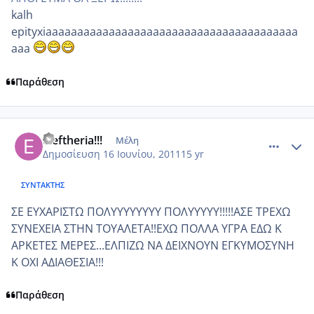
kalh
epityxiaaaaaaaaaaaaaaaaaaaaaaaaaaaaaaaaaaaaaaaa
aaa
Παράθεση
comment_746509
Author stats
eleftheria!!!
Μέλη
Δημοσίευση
16 Ιουνίου, 2011
15 yr
ΣΥΝΤΆΚΤΗΣ
ΣΕ ΕΥΧΑΡΙΣΤΩ ΠΟΛΥΥΥΥΥΥΥΥ ΠΟΛΥΥΥΥΥ!!!!!ΑΣΕ ΤΡΕΧΩ
ΣΥΝΕΧΕΙΑ ΣΤΗΝ ΤΟΥΑΛΕΤΑ!!ΕΧΩ ΠΟΛΛΑ ΥΓΡΑ ΕΔΩ Κ
ΑΡΚΕΤΕΣ ΜΕΡΕΣ...ΕΛΠΙΖΩ ΝΑ ΔΕΙΧΝΟΥΝ ΕΓΚΥΜΟΣΥΝΗ
Κ ΟΧΙ ΑΔΙΑΘΕΣΙΑ!!!
Παράθεση