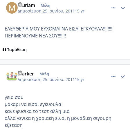
muriam
Μέλη
Δημοσίευση
25 Ιουνίου, 2011
15 yr
ΕΛΕΥΘΕΡΙΑ ΜΟΥ ΕΥΧΟΜΑΙ ΝΑ ΕΙΣΑΙ ΕΓΚΥΟΥΛΑ!!!!!!!!
ΠΕΡΙΜΕΝΟΥΜΕ ΝΕΑ ΣΟΥ!!!!!!!
Παράθεση
comment_750543
Author stats
marker
Μέλη
Δημοσίευση
25 Ιουνίου, 2011
15 yr
γεια σου
μακαρι να εισαι εγκυουλα
κανε φυσικα το τεστ αλλη μια
αλλα γενικα η χοριακη ειναι η μοναδικη σιγουρη
εξεταση