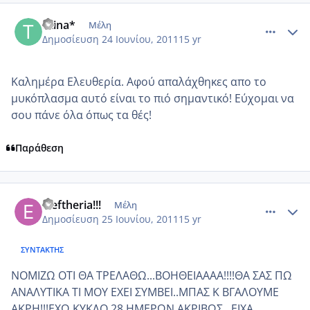
comment_749768
Author stats
titina*
Μέλη
Δημοσίευση
24 Ιουνίου, 2011
15 yr
Καλημέρα Ελευθερία. Αφού απαλάχθηκες απο το
μυκόπλασμα αυτό είναι το πιό σημαντικό! Εύχομαι να
σου πάνε όλα όπως τα θές!
Παράθεση
comment_750472
Author stats
eleftheria!!!
Μέλη
Δημοσίευση
25 Ιουνίου, 2011
15 yr
ΣΥΝΤΆΚΤΗΣ
ΝΟΜΙΖΩ ΟΤΙ ΘΑ ΤΡΕΛΑΘΩ...ΒΟΗΘΕΙΑΑΑΑ!!!!ΘΑ ΣΑΣ ΠΩ
ΑΝΑΛΥΤΙΚΑ ΤΙ ΜΟΥ ΕΧΕΙ ΣΥΜΒΕΙ..ΜΠΑΣ Κ ΒΓΑΛΟΥΜΕ
ΑΚΡΗ!!!ΕΧΩ ΚΥΚΛΟ 28 ΗΜΕΡΩΝ ΑΚΡΙΒΩΣ...ΕΙΧΑ