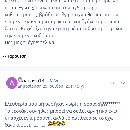
Καλύτερα να κάνεις άλλο ένα τεστ αύριο με πρωινά
ούρα. Εγώ είχα κάνει τεστ την όγδοη μέρα
καθυστέρησης, βράδι και βγήκε αχνά θετικό και την
επομένη έκανα πρωί πρωί τεστ και βγήκε καραμπινάτο
θετικό. Καφέ είχα την πέμπτη μέρα καθυστέρησης και
την επομένη καθάρισα.
Πες μας τι έγινε τελικά!
Παράθεση
comment_750478
Author stats
athanasia14
Μέλη
Δημοσίευση
25 Ιουνίου, 2011
15 yr
Ελευθερία μου μήπως ήταν νωρίς η χοριακή?????????
Το τεστάκι συνήθως μπορεί να δείξει αρνητικό ενώ
υπάρχει εγκυμοσύνη, αλλά το αντίθετο δε το έχω
ξανακούσει..............