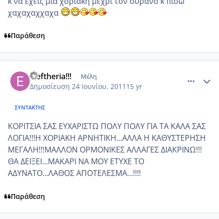
κ να εχεις μια χοριακη μεχρι τον ουρανο κ πισω
χαχαχαχχαχα
Παράθεση
comment_749763
Author stats
eleftheria!!!
Μέλη
Δημοσίευση
24 Ιουνίου, 2011
15 yr
ΣΥΝΤΆΚΤΗΣ
ΚΟΡΙΤΣΙΑ ΣΑΣ ΕΥΧΑΡΙΣΤΩ ΠΟΛΥ ΠΟΛΥ ΓΙΑ ΤΑ ΚΑΛΑ ΣΑΣ
ΛΟΓΙΑ!!!Η ΧΟΡΙΑΚΗ ΑΡΝΗΤΙΚΗ...ΑΛΛΑ Η ΚΑΘΥΣΤΕΡΗΣΗ
ΜΕΓΑΛΗ!!!ΜΑΛΛΟΝ ΟΡΜΟΝΙΚΕΣ ΑΛΛΑΓΕΣ ΔΙΑΚΡΙΝΩ!!!
ΘΑ ΔΕΙΞΕΙ...ΜΑΚΑΡΙ ΝΑ ΜΟΥ ΕΤΥΧΕ ΤΟ
ΑΔΥΝΑΤΟ...ΛΑΘΟΣ ΑΠΟΤΕΛΕΣΜΑ...!!!!
Παράθεση