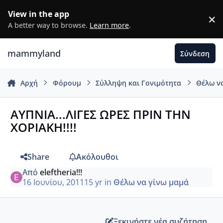
Μετάβαση σε περιεχόμενο
View in the app
×
D
A better way to browse.
Learn more
.
mammyland
Σύνδεση
Αρχή
Φόρουμ
Σύλληψη και Γονιμότητα
Θέλω ν
ΑΥΠΝΙΑ...ΛΙΓΕΣ ΩΡΕΣ ΠΡΙΝ ΤΗΝ
ΧΟΡΙΑΚΗ!!!!
Share
Ακόλουθοι
Από
eleftheria!!!
16 Ιουνίου, 2011
15 yr
in
Θέλω να γίνω μαμά
Ξεκινήστε νέα συζήτηση