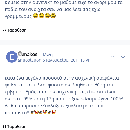
κ εμεις στην αυχενικη το μαθαμε ειχε το αγορι μου τα
ποδια του ανοιχτα σαν να μας λεει σας εχω
γραμμενους
Παράθεση
comment_650751
Author stats
Elenakos
Μέλη
Δημοσίευση
5 Ιανουαρίου, 2011
15 yr
κατα ένα μεγάλο ποσοστό στην αυχενική διαφάνεια
φαίνεται το φύλλο..φυσικά άν βοηθάει η θέση του
εμβρύου!Εμάς απο την αυχενική μας είπε οτι είναι
αντράκι 99% κ στη 17η που το ξαναείδαμε έγινε 100%!
Δε θα μπορούσε ν'αλλάξει εξάλλου με τέτοια
προσόντα!!
Παράθεση