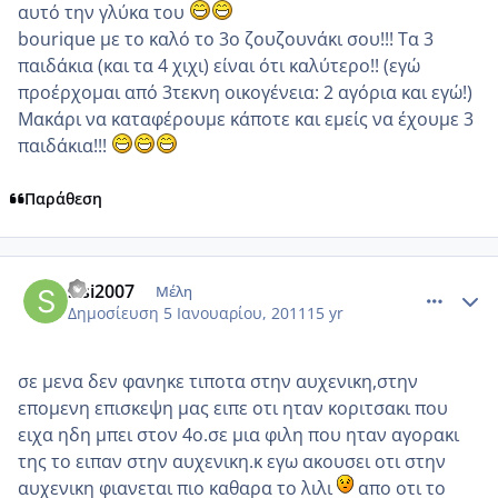
αυτό την γλύκα του
bourique με το καλό το 3ο ζουζουνάκι σου!!! Τα 3
παιδάκια (και τα 4 χιχι) είναι ότι καλύτερο!! (εγώ
προέρχομαι από 3τεκνη οικογένεια: 2 αγόρια και εγώ!)
Μακάρι να καταφέρουμε κάποτε και εμείς να έχουμε 3
παιδάκια!!!
Παράθεση
comment_650505
Author stats
sisi2007
Μέλη
Δημοσίευση
5 Ιανουαρίου, 2011
15 yr
σε μενα δεν φανηκε τιποτα στην αυχενικη,στην
επομενη επισκεψη μας ειπε οτι ηταν κοριτσακι που
ειχα ηδη μπει στον 4ο.σε μια φιλη που ηταν αγορακι
της το ειπαν στην αυχενικη.κ εγω ακουσει οτι στην
αυχενικη φιανεται πιο καθαρα το λιλι
απο οτι το