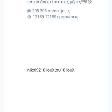
πατσά όσες είστε στις μέρες!!!💙🩷
205 απαντήσεις
12189 εμφανίσεις
nikol92
10 Ιουλίου
10 Ιουλ