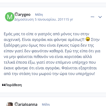
comment_650494
Author stats
marygeo
Μέλη
Δημοσίευση
5 Ιανουαρίου, 2011
15 yr
Εμάς μας το είπε ο γιατρός από μόνος του στην
αυχενική. Είναι αγοράκι και φάνηκε αμέσως!!!
Στην
ξαδέρφη μου όμως που είναι έγκυος τώρα δεν της
είπαν γιατί δεν φαινόταν καθαρά. Εγώ της είπα ότι για
να μην φαίνεται πιθανόν να είναι κοριτσάκι αλλά
τελικά έπεσα έξω, γιατί στον επόμενο υπέρηχο που
έκανε φάνηκε ότι είναι αγοράκι. Φαίνεται εξαρτάται
από την στάση του μωρού την ώρα του υπερήχου!
Παράθεση
comment_650497
Author stats
MariaIoanna
Μέλη