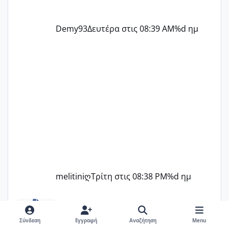
Demy93
Δευτέρα στις 08:39 AM
%d ημ
melitiniღ
Τρίτη στις 08:38 PM
%d ημ
ΠΑΙΔΙΚΟΙ ΣΤΑΘΜΟΙ ΜΕ ΕΣΠΑ
Βρεφικοί Σταθμοί, Νταντάδες,
Παιδότοποι, Πάρτυ
Σύνδεση
Εγγραφή
Αναζήτηση
Menu