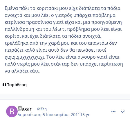
Εμένα πάλι το κοριτσάκι μου είχε διάπλατα τα πόδια
ανοιχτά και μου λέει ο γιατρός υπάρχει πρόβλημα
κιτρίνισα πρασσίνισα γιατί είχα και μια προηγούμενη
παλλίνδρομη και του λέω τι πρόβλημα μου λέει είναι
κορίτσι και έχει διάπλατα τα πόδια ανοιχτά,
τρελάθηκα από την χαρά μου και του απαντάω δεν
πειράζει καλό είναι αυτό δεν θα πεινάσει ποτέ
χιχιχιχιιχιχιχιχιιχι. Του λέω είναι σίγουρο γιατί είναι
πολύ νωρίς μου λέει στάνταρ δεν υπάρχει περίπτωση
να αλλάξει κάτι.
Παράθεση
comment_650736
Author stats
bikxar
Μέλη
Δημοσίευση
5 Ιανουαρίου, 2011
15 yr