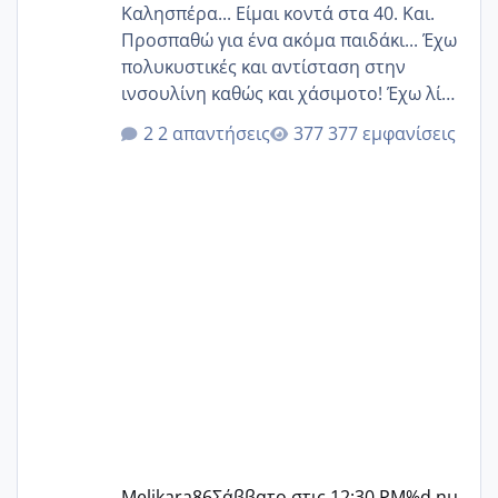
Καλησπέρα... Είμαι κοντά στα 40. Και.
Προσπαθώ για ένα ακόμα παιδάκι... Έχω
πολυκυστικές και αντίσταση στην
ινσουλίνη καθώς και χάσιμοτο! Έχω λίγα
κιλά παραπάνω και όσο κ αν προσπαθώ
2 απαντήσεις
377 εμφανίσεις
δεν χάνω εύκολα! Προσπαθώ για ακόμη
ένα παιδί εδώ και 1,5 χρόνο! Θέλετε να
γράψετε όσες κοπέλες είστε σε
παρόμοια φάση;; Αυτή την στιγμή έχω
δύο χαμένους κύκλους δεν έχω έρθει
περίοδο αυτό τον μήνα περίμενα 20 δεν
ήρθα απλά είδα λίγα ροζ έκανα υπέρηχο
την επομενη μέρα και το ενδομήτριό
ήταν 11,1 χιλιοστά πολύ κα
Melikara86
Σάββατο στις 12:30 PM
%d ημ