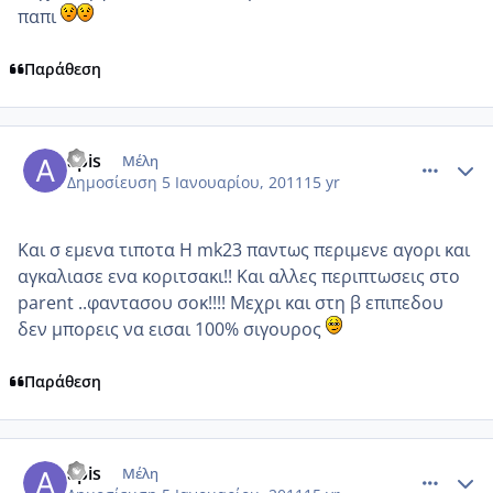
παπι
Παράθεση
comment_650526
Author stats
apis
Μέλη
Δημοσίευση
5 Ιανουαρίου, 2011
15 yr
Και σ εμενα τιποτα Η mk23 παντως περιμενε αγορι και
αγκαλιασε ενα κοριτσακι!! Και αλλες περιπτωσεις στο
parent ..φαντασου σοκ!!!! Μεχρι και στη β επιπεδου
δεν μπορεις να εισαι 100% σιγουρος
Παράθεση
comment_650528
Author stats
apis
Μέλη