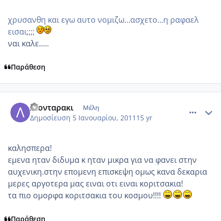
χρυσανθη και εγω αυτο νομιζω...ασχετο...η ραφαελ
εισαι;;;;
ναι καλε.....
Παράθεση
comment_650564
Author stats
Λιονταρακι
Μέλη
Δημοσίευση
5 Ιανουαρίου, 2011
15 yr
καλησπερα!
εμενα ηταν διδυμα κ ηταν μικρα για να φανει στην
αυχενικη.στην επομενη επισκεψη ομως κανα δεκαρια
μερες αργοτερα μας ειναι οτι ειναι κοριτσακια!
τα πιο ομορφα κοριτσακια του κοσμου!!!!
Παράθεση