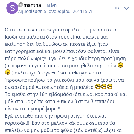
samantha
Μέλη
Δημοσίευση
5 Ιανουαρίου, 2011
15 yr
Ούτε σε εμένα είπαν για το φύλο του μωρού (στο
Ιασώ) και μάλιστα όταν τους είπα: ε κάντε μια
εκτίμηση δεν θα θυμώσω αν πέσετε έξω, ήταν
κατηγορηματικοί και μου είπαν: δεν φαίνεται είναι
πάρα πολύ νωρίς!!! Εγώ δεν είχα ιδιαίτερη προτίμηση
(στα φανερά γιατί από μέσα μου ήθελα κοριτσάκι
) αλλά είχα 'φαγωθεί' να μάθω για να το
'προσωποποιήσω' το γλυκούλι μου και να ξέρω τι να
ονειρεύομαι! Αυτοκινητάκια ή μπαλέτο
Το έμαθα στην 16η εβδομάδα (ότι είναι κοριτσάκι) και
μάλιστα μας είπε κατά 80%, ενώ στην β επιπέδου
πλέον το σιγουρέψαμε!!!
Εγώ ένοιωθα από την πρώτη στιγμή ότι είναι
κοριτσάκι!!! Εάν στο μέλλον κάνουμε δεύτερο θα
επιλέξω να μην μάθω το φύλο (εάν αντέξω)...έχει κα