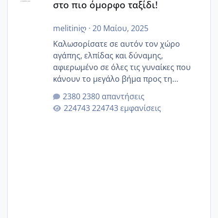
στο πιο όμορφο ταξίδι!
melitiniღ
·
20 Μαίου, 2025
Καλωσορίσατε σε αυτόν τον χώρο
αγάπης, ελπίδας και δύναμης,
αφιερωμένο σε όλες τις γυναίκες που
κάνουν το μεγάλο βήμα προς τη
μητρότητα μέσω εξωσωματικής το 2025.
2380 απαντήσεις
Εδώ θα μοιραστούμε αγωνίες, χαρές,
224743 εμφανίσεις
εμπειρίες και κάθε μικρή ή μεγάλη
στιγμή αυτού του ξεχωριστού ταξιδιού.
Καμία δεν είναι μόνη – όλες μαζί
μπορούμε να στηρίξουμε η μία την
άλλη, να δώσουμε κουράγιο στις
δύσκολες στιγμές και να γιορτάσουμε
τις μικρές και μεγάλες νίκες. Είτε είστε
στο στάδιο της προετοιμασίας, είτε
ετοιμάζεστε