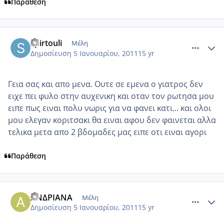
Παράθεση
comment_650688
Author stats
spirtouli
Μέλη
Δημοσίευση
5 Ιανουαρίου, 2011
15 yr
Γεια σας και απο μενα. Ουτε σε εμενα ο γιατρος δεν
ειχε πει φυλο στην αυχενικη και οταν τον ρωτησα μου
ειπε πως ειναι πολυ νωρις για να φανει κατι... και ολοι
μου ελεγαν κοριτσακι θα ειναι αφου δεν φαινεται αλλα
τελικα μετα απο 2 βδομαδες μας ειπε οτι ειναι αγορι
Παράθεση
comment_650732
Author stats
ΑΝΔΡΙΑΝΑ
Μέλη
Δημοσίευση
5 Ιανουαρίου, 2011
15 yr