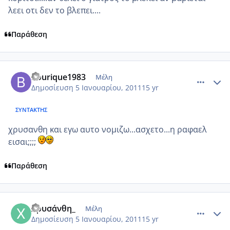
λεει οτι δεν το βλεπει....
Παράθεση
comment_650544
Author stats
bourique1983
Μέλη
Δημοσίευση
5 Ιανουαρίου, 2011
15 yr
ΣΥΝΤΆΚΤΗΣ
χρυσανθη και εγω αυτο νομιζω...ασχετο...η ραφαελ
εισαι;;;;
Παράθεση
comment_650551
Author stats
Χρυσάνθη_
Μέλη
Δημοσίευση
5 Ιανουαρίου, 2011
15 yr