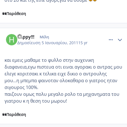
στο 2ο και της ειπε αγορι,για να δουμε
Παράθεση
comment_650621
Author stats
happy!!!
Μέλη
Δημοσίευση
5 Ιανουαρίου, 2011
15 yr
και εμεις μαθαμε το φυλλο στην αυχενικη
διαφανεια,εγω πιστευα οτι ειναι αγορακι ο αντρας μου
ελεγε κοριτσακι κ τελικα ειχε δικιο ο αντρουλης
μου...η μπεμπα φαινοταν ολοκαθαρα ο γιατρος ηταν
σιγουρος 100%.
παιζουν ομως πολυ μεγαλο ρολο τα μηχανηματα του
γιατρου κ η θεση του μωρου!
Παράθεση