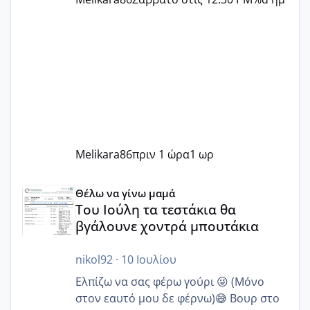
Melikara86
πριν 1 ώρα
1 ωρ
Του Ιούλη τα τεστάκια θα βγάλουνε χοντρά μπουτάκια
Θέλω να γίνω μαμά
Του Ιούλη τα τεστάκια θα
βγάλουνε χοντρά μπουτάκια
nikol92
·
10 Ιουλίου
Ελπίζω να σας φέρω γούρι 😜 (Μόνο
στον εαυτό μου δε φέρνω)😅 Βουρ στο