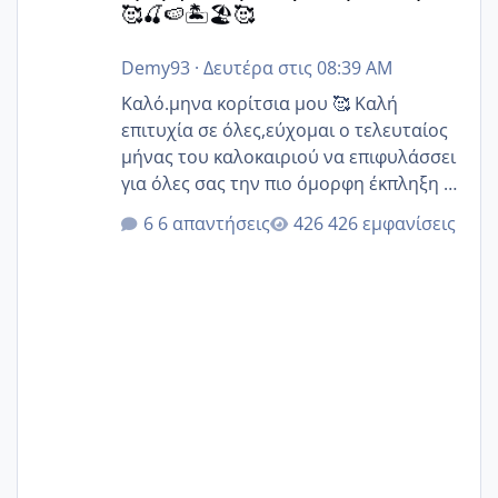
🥰🍒🍉🏝️🏖️🥰
Demy93
·
Δευτέρα στις 08:39 AM
Καλό.μηνα κορίτσια μου 🥰 Καλή
επιτυχία σε όλες,εύχομαι ο τελευταίος
μήνας του καλοκαιριού να επιφυλάσσει
για όλες σας την πιο όμορφη έκπληξη 🧿
@Elk @Melikara86 @Παρασκευαιδου
6 απαντήσεις
426 εμφανίσεις
@Zenia z @melitiniღ @Christi.D.
@flowerv @Riaa @Ngsofia