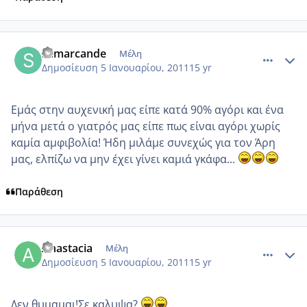
comment_650567
Author stats
samarcande
Μέλη
Δημοσίευση
5 Ιανουαρίου, 2011
15 yr
Εμάς στην αυχενική μας είπε κατά 90% αγόρι και ένα
μήνα μετά ο γιατρός μας είπε πως είναι αγόρι χωρίς
καμία αμφιβολία! Ήδη μιλάμε συνεχώς για τον Άρη
μας, ελπίζω να μην έχει γίνει καμιά γκάφα...
Παράθεση
comment_650570
Author stats
Anastacia
Μέλη
Δημοσίευση
5 Ιανουαρίου, 2011
15 yr
Δεν θυμαμαι!Σε καλυψα?