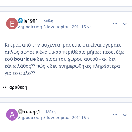
comment_650793
Author stats
Edie1901
Μέλη
Δημοσίευση
5 Ιανουαρίου, 2011
15 yr
Κι εμάς από την αυχενική μας είπε ότι είναι αγοράκι,
απλώς άφησε κ ένα μικρό περιθώριο μήπως πέσει έξω.
εσύ
bourique
δεν είσαι του χώρου αυτού - αν δεν
κάνω λάθος?? πώς κ δεν ενημερώθηκες πληρέστερα
για το φύλο??
Παράθεση
comment_650896
Author stats
αντωνης1
Μέλη
Δημοσίευση
5 Ιανουαρίου, 2011
15 yr