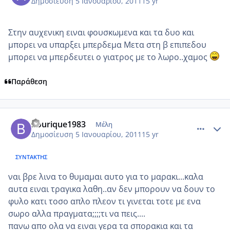
Δημοσίευση
5 Ιανουαρίου, 2011
15 yr
Στην αυχενικη ειναι φουσκωμενα και τα δυο και
μπορει να υπαρξει μπερδεμα Μετα στη β επιπεδου
μπορει να μπερδευτει ο γιατρος με το λωρο..χαμος
Παράθεση
comment_650529
Author stats
bourique1983
Μέλη
Δημοσίευση
5 Ιανουαρίου, 2011
15 yr
ΣΥΝΤΆΚΤΗΣ
ναι βρε λινα το θυμαμαι αυτο για το μαρακι...καλα
αυτα ειναι τραγικα λαθη..αν δεν μπορουν να δουν το
φυλο κατι τοσο απλο πλεον τι γινεται τοτε με ενα
σωρο αλλα πραγματα;;;;τι να πεις....
πανω απο ολα να ειναι γερα τα σπορακια και τα