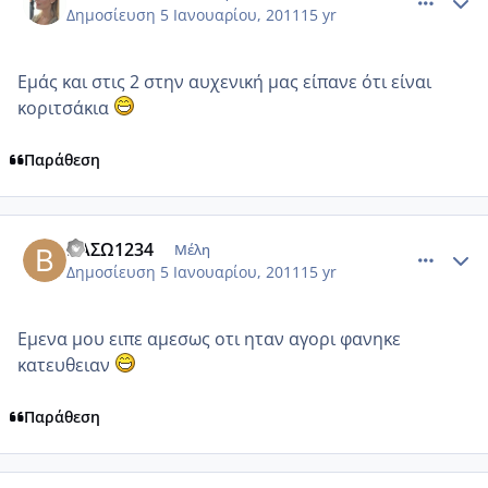
Δημοσίευση
5 Ιανουαρίου, 2011
15 yr
Εμάς και στις 2 στην αυχενική μας είπανε ότι είναι
κοριτσάκια
Παράθεση
comment_650500
Author stats
ΒΑΣΩ1234
Μέλη
Δημοσίευση
5 Ιανουαρίου, 2011
15 yr
Εμενα μου ειπε αμεσως οτι ηταν αγορι φανηκε
κατευθειαν
Παράθεση
comment_650503
Author stats