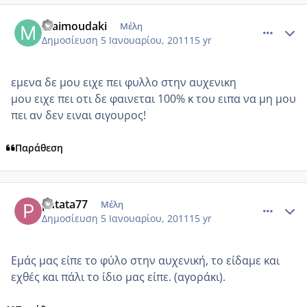
comment_650625
Author stats
Maimoudaki
Μέλη
Δημοσίευση
5 Ιανουαρίου, 2011
15 yr
εμενα δε μου ειχε πει φυλλο στην αυχενικη
μου ειχε πει οτι δε φαινεται 100% κ του ειπα να μη μου
πει αν δεν ειναι σιγουρος!
Παράθεση
comment_650647
Author stats
patata77
Μέλη
Δημοσίευση
5 Ιανουαρίου, 2011
15 yr
Εμάς μας είπε το φύλο στην αυχενική, το είδαμε και
εχθές και πάλι το ίδιο μας είπε. (αγοράκι).