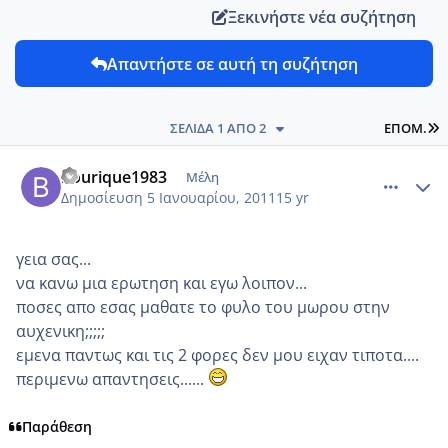
Ξεκινήστε νέα συζήτηση
Απαντήστε σε αυτή τη συζήτηση
L
ΣΕΛΊΔΑ 1 ΑΠΌ 2
ΕΠΌΜ.
comment_650489
Author stats
bourique1983
Μέλη
Δημοσίευση
5 Ιανουαρίου, 2011
15 yr
γεια σας...
να κανω μια ερωτηση και εγω λοιπον...
ποσες απο εσας μαθατε το φυλο του μωρου στην
αυχενικη;;;;;
εμενα παντως και τις 2 φορες δεν μου ειχαν τιποτα....
περιμενω απαντησεις......
Παράθεση