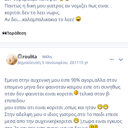
Παντως η δικη μου γιατρος αν νομιζει πως ειναι
κοριτσι δεν το λεει νωρις.
Αν δει....καλαμπαλικακια το λεει!
Παράθεση
comment_650582
Author stats
xaroulita
Μέλη
Δημοσίευση
5 Ιανουαρίου, 2011
15 yr
Eμενα στην αυχενικη μου ειπε 90% αγορι,αλλα στον
επομενο μηνα δεν φαινοταν καιμου ειπε οτι συνηθως
οταν δεν φαινεται ειναι κοριτσι
τελικα στον β-
επιπεδου
μου ειπαν οτι ειναι κοριτσι ,οπως και ηταν
Στην αδελφη μου ο ιδιος γιατρος,στο 1ο παιδι επεσε
μεσα απο την αυχενικη(κοριτσι
),τωρα ειναι εγκυος