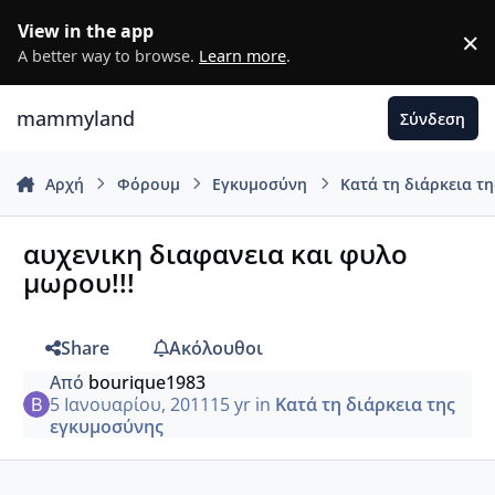
Μετάβαση σε περιεχόμενο
View in the app
×
D
A better way to browse.
Learn more
.
mammyland
Σύνδεση
Αρχή
Φόρουμ
Εγκυμοσύνη
Κατά τη διάρκεια τ
αυχενικη διαφανεια και φυλο
μωρου!!!
Share
Ακόλουθοι
Από
bourique1983
5 Ιανουαρίου, 2011
15 yr
in
Κατά τη διάρκεια της
εγκυμοσύνης