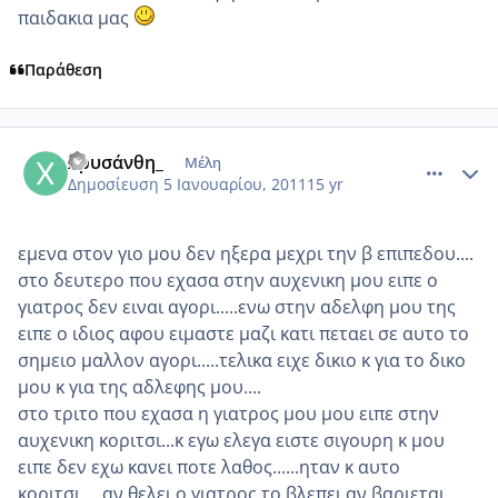
παιδακια μας
Παράθεση
comment_650534
Author stats
Χρυσάνθη_
Μέλη
Δημοσίευση
5 Ιανουαρίου, 2011
15 yr
εμενα στον γιο μου δεν ηξερα μεχρι την β επιπεδου....
στο δευτερο που εχασα στην αυχενικη μου ειπε ο
γιατρος δεν ειναι αγορι.....ενω στην αδελφη μου της
ειπε ο ιδιος αφου ειμαστε μαζι κατι πεταει σε αυτο το
σημειο μαλλον αγορι.....τελικα ειχε δικιο κ για το δικο
μου κ για της αδλεφης μου....
στο τριτο που εχασα η γιατρος μου μου ειπε στην
αυχενικη κοριτσι...κ εγω ελεγα ειστε σιγουρη κ μου
ειπε δεν εχω κανει ποτε λαθος......ηταν κ αυτο
κοριτσι.....αν θελει ο γιατρος το βλεπει αν βαριεται