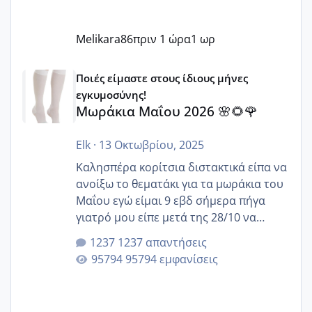
Melikara86
πριν 1 ώρα
1 ωρ
Μωράκια Μαΐου 2026 🌸🌻🌹
Ποιές είμαστε στους ίδιους μήνες
εγκυμοσύνης!
Μωράκια Μαΐου 2026 🌸🌻🌹
Elk
·
13 Οκτωβρίου, 2025
Καλησπέρα κορίτσια διστακτικά είπα να
ανοίξω το θεματάκι για τα μωράκια του
Μαΐου εγώ είμαι 9 εβδ σήμερα πήγα
γιατρό μου είπε μετά της 28/10 να
κλείσω ραντεβού για την αυχενική είναι
1237 απαντήσεις
καμιά άλλη κοπέλα να γεννάει Μάιο ;;
95794 εμφανίσεις