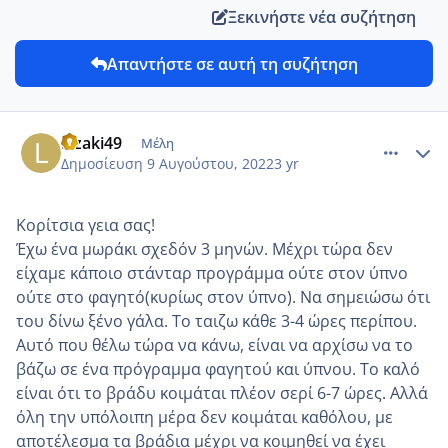
Ξεκινήστε νέα συζήτηση
Απαντήστε σε αυτή τη συζήτηση
comment_1317804
Author stats
Lizaki49
Μέλη
Δημοσίευση
9 Αυγούστου, 2022
3 yr
Κορίτσια γεια σας!
Έχω ένα μωράκι σχεδόν 3 μηνών. Μέχρι τώρα δεν
είχαμε κάποιο στάνταρ προγράμμα ούτε στον ύπνο
ούτε στο φαγητό(κυρίως στον ύπνο). Να σημειώσω ότι
του δίνω ξένο γάλα. Το ταιζω κάθε 3-4 ώρες περίπου.
Αυτό που θέλω τώρα να κάνω, είναι να αρχίσω να το
βάζω σε ένα πρόγραμμα φαγητού και ύπνου. Το καλό
είναι ότι το βράδυ κοιμάται πλέον σερί 6-7 ώρες. Αλλά
όλη την υπόλοιπη μέρα δεν κοιμάται καθόλου, με
αποτέλεσμα τα βράδια μέχρι να κοιμηθεί να έχει