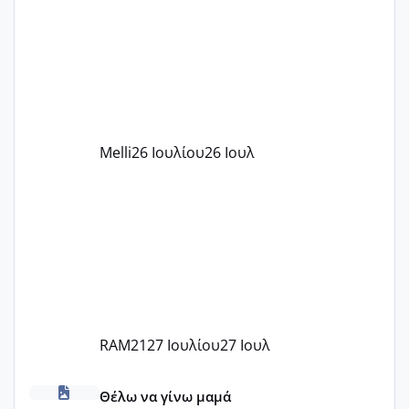
παιδικού σταθμού για όποιον το έχει
πάρει. Οι παιδικοί σταθμοί έχουν
υπογράψει σύμβαση με την ΕΕΤΑΑ ότι
δέχονται παιδιά με βαουτσερ και ότι
αυτό τα καλύπτει όλα εκτός από έξτρα
όπως σχολικό λεωφορείο κτλ. Είναι
παράνομο να χρεώνουν κάτι επιπλέον.
Melli
26 Ιουλίου
26 Ιουλ
Εγώ πήγα σε έναν ιδιωτικό παιδικό στ
RAM21
27 Ιουλίου
27 Ιουλ
κέντρα εξωσωματικής και γιατροί εμπερίες
Θέλω να γίνω μαμά