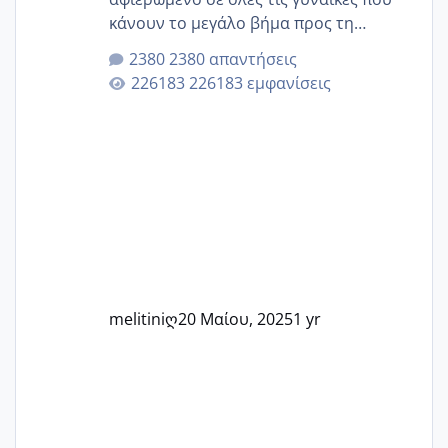
κάνουν το μεγάλο βήμα προς τη
μητρότητα μέσω εξωσωματικής το 2025.
2380 απαντήσεις
Εδώ θα μοιραστούμε αγωνίες, χαρές,
226183 εμφανίσεις
εμπειρίες και κάθε μικρή ή μεγάλη
στιγμή αυτού του ξεχωριστού ταξιδιού.
Καμία δεν είναι μόνη – όλες μαζί
μπορούμε να στηρίξουμε η μία την
άλλη, να δώσουμε κουράγιο στις
δύσκολες στιγμές και να γιορτάσουμε
τις μικρές και μεγάλες νίκες. Είτε είστε
στο στάδιο της προετοιμασίας, είτε
ετοιμάζεστε
melitiniღ
20 Μαίου, 2025
1 yr