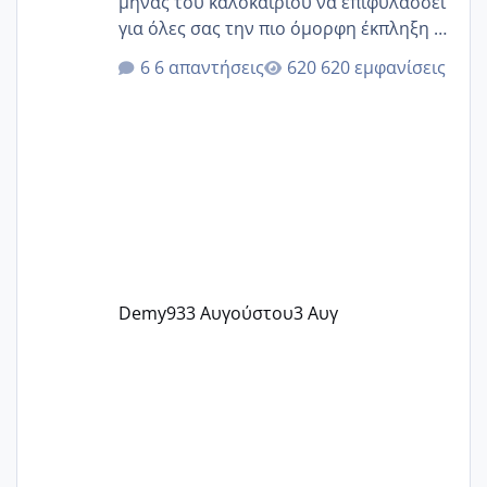
μήνας του καλοκαιριού να επιφυλάσσει
για όλες σας την πιο όμορφη έκπληξη 🧿
@Elk @Melikara86 @Παρασκευαιδου
6 απαντήσεις
620 εμφανίσεις
@Zenia z @melitiniღ @Christi.D.
@flowerv @Riaa @Ngsofia
Demy93
3 Αυγούστου
3 Αυγ