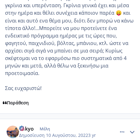
γκρίνια και υπερένταση. Γκρίνια γενικά έχει και μέσα
στην ημέρα και θέλει συνέχεια κάποιον παρέα
και
😛
είναι και αυτό ενα θέμα μου, διότι δεν μπορώ να κάνω
τίποτα άλλο!...Μπορείτε να μου προτείνετε ένα
ενδεικτικό πρόγραμμα ημέρας με τις ώρες που,
φαγητού, παιχνιδιού, βόλτας, μπάνιου, κτλ. ώστε να
αρχίσει σιγά σιγά να μπαίνει σε μια σειρά; Κυρίως
σκέφτομαι να το εφαρμόσω πιο συστηματικά από 4
μηνών και μετά, αλλά θέλω να ξεκινήσω μια
προετοιμασία.
Σας ευχαριστώ!
Παράθεση
comment_1317892
Author stats
Tokyo
Μέλη
Δημοσίευση
10 Αυγούστου, 2022
3 yr