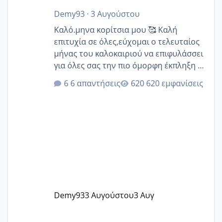
Demy93
·
3 Αυγούστου
Καλό.μηνα κορίτσια μου 🥰 Καλή
επιτυχία σε όλες,εύχομαι ο τελευταίος
μήνας του καλοκαιριού να επιφυλάσσει
για όλες σας την πιο όμορφη έκπληξη 🧿
@Elk @Melikara86 @Παρασκευαιδου
6 απαντήσεις
620 εμφανίσεις
@Zenia z @melitiniღ @Christi.D.
@flowerv @Riaa @Ngsofia
Demy93
3 Αυγούστου
3 Αυγ