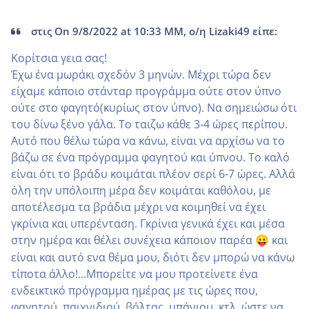
στις On 9/8/2022 at 10:33 ΜΜ, ο/η Lizaki49 είπε:
Κορίτσια γεια σας!
Έχω ένα μωράκι σχεδόν 3 μηνών. Μέχρι τώρα δεν
είχαμε κάποιο στάνταρ προγράμμα ούτε στον ύπνο
ούτε στο φαγητό(κυρίως στον ύπνο). Να σημειώσω ότι
του δίνω ξένο γάλα. Το ταιζω κάθε 3-4 ώρες περίπου.
Αυτό που θέλω τώρα να κάνω, είναι να αρχίσω να το
βάζω σε ένα πρόγραμμα φαγητού και ύπνου. Το καλό
είναι ότι το βράδυ κοιμάται πλέον σερί 6-7 ώρες. Αλλά
όλη την υπόλοιπη μέρα δεν κοιμάται καθόλου, με
αποτέλεσμα τα βράδια μέχρι να κοιμηθεί να έχει
γκρίνια και υπερένταση. Γκρίνια γενικά έχει και μέσα
στην ημέρα και θέλει συνέχεια κάποιον παρέα
και
😛
είναι και αυτό ενα θέμα μου, διότι δεν μπορώ να κάνω
τίποτα άλλο!...Μπορείτε να μου προτείνετε ένα
ενδεικτικό πρόγραμμα ημέρας με τις ώρες που,
φαγητού, παιχνιδιού, βόλτας, μπάνιου, κτλ. ώστε να