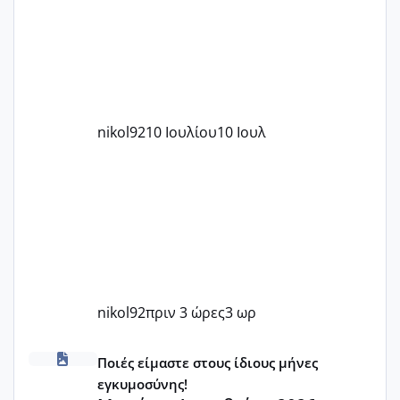
nikol92
10 Ιουλίου
10 Ιουλ
nikol92
πριν 3 ώρες
3 ωρ
Μωράκια Δεκεμβρίου 2026
Ποιές είμαστε στους ίδιους μήνες
εγκυμοσύνης!