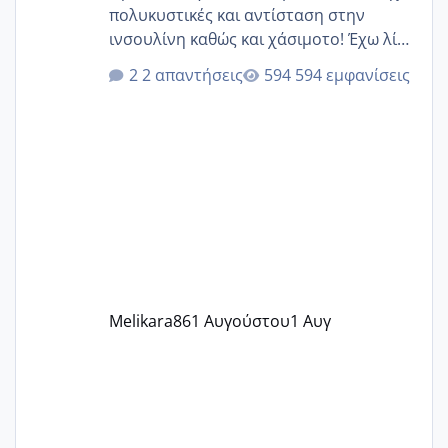
πολυκυστικές και αντίσταση στην
ινσουλίνη καθώς και χάσιμοτο! Έχω λίγα
κιλά παραπάνω και όσο κ αν προσπαθώ
2 απαντήσεις
594 εμφανίσεις
δεν χάνω εύκολα! Προσπαθώ για ακόμη
ένα παιδί εδώ και 1,5 χρόνο! Θέλετε να
γράψετε όσες κοπέλες είστε σε
παρόμοια φάση;; Αυτή την στιγμή έχω
δύο χαμένους κύκλους δεν έχω έρθει
περίοδο αυτό τον μήνα περίμενα 20 δεν
ήρθα απλά είδα λίγα ροζ έκανα υπέρηχο
την επομενη μέρα και το ενδομήτριό
ήταν 11,1 χιλιοστά πολύ κα
Melikara86
1 Αυγούστου
1 Αυγ