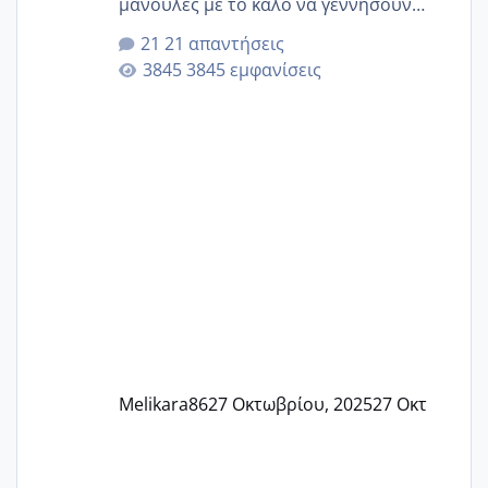
μανούλες με το καλό να γεννήσουν
αυτές που ήδη περιμένουν. Να πάρουν
21 απαντήσεις
γερα μωράκια στην αγκαλίτσα τους
3845 εμφανίσεις
🙏🏼🙏🏼 Ας πάμε λοιπόν στο θέμα μου.
Τελευταία περίοδο 25 σεπτεμβρίου
Εδώ και τέσσερις πέντε μέρες νιώθω
αρρωστη δεν έχω κουράγιο για τίποτα
πονάει πολύ το στήθος μου και τα δύο
και βάζω θερμόμετρο και έχω συνεχώς
37 με 37, 3 Έτσι λοιπόν είπα να κάνω
ένα τεστ την παρασ
Melikara86
27 Οκτωβρίου, 2025
27 Οκτ