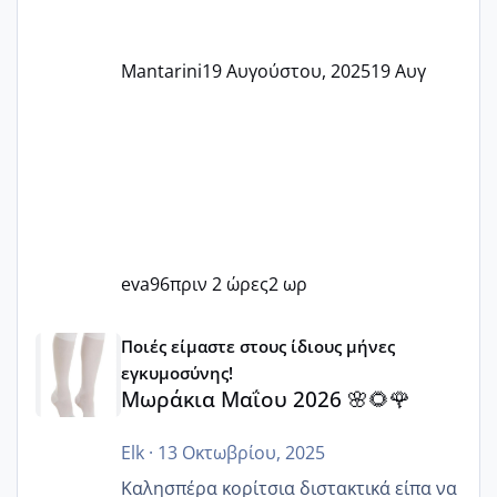
Mantarini
19 Αυγούστου, 2025
19 Αυγ
eva96
πριν 2 ώρες
2 ωρ
Μωράκια Μαΐου 2026 🌸🌻🌹
Ποιές είμαστε στους ίδιους μήνες
εγκυμοσύνης!
Μωράκια Μαΐου 2026 🌸🌻🌹
Elk
·
13 Οκτωβρίου, 2025
Καλησπέρα κορίτσια διστακτικά είπα να