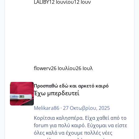
LALIBY
12 Ιουνίου
12 Ιουν
flowerv
26 Ιουλίου
26 Ιουλ
Έχω μπερδευτεί
Προσπαθώ εδώ και αρκετό καιρό
Έχω μπερδευτεί
Melikara86
·
27 Οκτωβρίου, 2025
Κορίτσια καλησπέρα. Είχα χαθεί από το
forum για πολύ καιρό. Εύχομαι να είστε
όλες καλά να έχουμε πολλές νέες