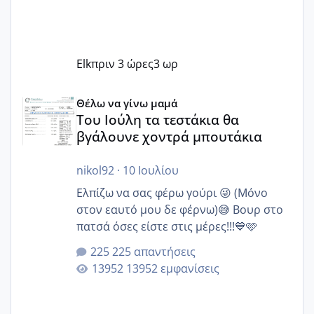
Elk
πριν 3 ώρες
3 ωρ
Του Ιούλη τα τεστάκια θα βγάλουνε χοντρά μπουτάκια
Θέλω να γίνω μαμά
Του Ιούλη τα τεστάκια θα
βγάλουνε χοντρά μπουτάκια
nikol92
·
10 Ιουλίου
Ελπίζω να σας φέρω γούρι 😜 (Μόνο
στον εαυτό μου δε φέρνω)😅 Βουρ στο
πατσά όσες είστε στις μέρες!!!💙🩷
225 απαντήσεις
13952 εμφανίσεις