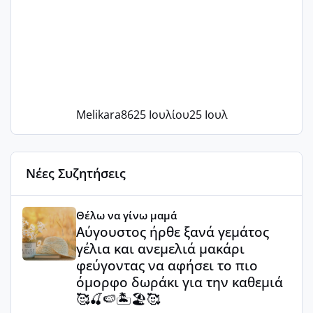
Melikara86
25 Ιουλίου
25 Ιουλ
Νέες Συζητήσεις
Αύγουστος ήρθε ξανά γεμάτος γέλια και ανεμελιά μακάρι 
Θέλω να γίνω μαμά
Αύγουστος ήρθε ξανά γεμάτος
γέλια και ανεμελιά μακάρι
φεύγοντας να αφήσει το πιο
όμορφο δωράκι για την καθεμιά
🥰🍒🍉🏝️🏖️🥰