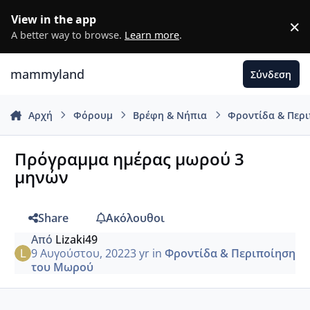
Μετάβαση σε περιεχόμενο
View in the app
×
D
A better way to browse.
Learn more
.
mammyland
Σύνδεση
Αρχή
Φόρουμ
Βρέφη & Νήπια
Φροντίδα & Περ
Πρόγραμμα ημέρας μωρού 3
μηνών
Share
Ακόλουθοι
Από
Lizaki49
9 Αυγούστου, 2022
3 yr
in
Φροντίδα & Περιποίηση
του Μωρού