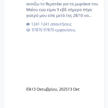
ανοίξω το θεματάκι για τα μωράκια του
Μαΐου εγώ είμαι 9 εβδ σήμερα πήγα
γιατρό μου είπε μετά της 28/10 να
κλείσω ραντεβού για την αυχενική είναι
1241 απαντήσεις
καμιά άλλη κοπέλα να γεννάει Μάιο ;;
97870 εμφανίσεις
Elk
13 Οκτωβρίου, 2025
13 Οκτ