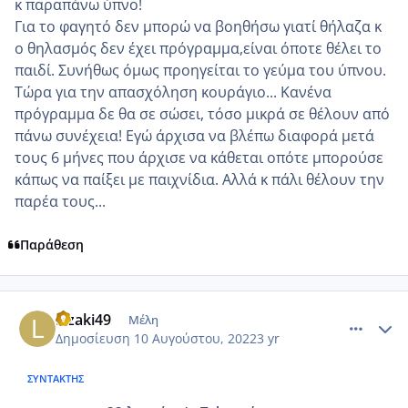
κ παραπάνω ύπνο!
Για το φαγητό δεν μπορώ να βοηθήσω γιατί θήλαζα κ
ο θηλασμός δεν έχει πρόγραμμα,είναι όποτε θέλει το
παιδί. Συνήθως όμως προηγείται το γεύμα του ύπνου.
Τώρα για την απασχόληση κουράγιο... Κανένα
πρόγραμμα δε θα σε σώσει, τόσο μικρά σε θέλουν από
πάνω συνέχεια! Εγώ άρχισα να βλέπω διαφορά μετά
τους 6 μήνες που άρχισε να κάθεται οπότε μπορούσε
κάπως να παίξει με παιχνίδια. Αλλά κ πάλι θέλουν την
παρέα τους...
Παράθεση
comment_1317894
Author stats
Lizaki49
Μέλη
Δημοσίευση
10 Αυγούστου, 2022
3 yr
ΣΥΝΤΆΚΤΗΣ