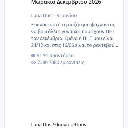
Μωράκια Δεκεμβρίου 2026
Luna Dust
·
9 Ιουνίου
Ξεκινάω αυτή τη συζήτηση ψάχνοντας
να βρω άλλες γυναίκες που έχουν ΠΗΤ
τον Δεκέμβριο. Εμένα η ΠΗΤ μου είναι
24/12 και στις 16/06 είναι το ραντεβού
της αυχενικής διαφάνειας. Έχω αρκετό
91 απαντήσεις
άγχος και οι μέρες δεν φαίνεται να
7380 εμφανίσεις
περνάνε με τίποτα.
Luna Dust
9 Ιουνίου
9 Ιουν