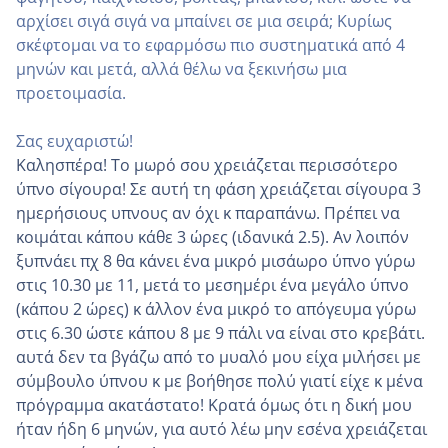
αρχίσει σιγά σιγά να μπαίνει σε μια σειρά; Κυρίως
σκέφτομαι να το εφαρμόσω πιο συστηματικά από 4
μηνών και μετά, αλλά θέλω να ξεκινήσω μια
προετοιμασία.
Σας ευχαριστώ!
Καλησπέρα! Το μωρό σου χρειάζεται περισσότερο
ύπνο σίγουρα! Σε αυτή τη φάση χρειάζεται σίγουρα 3
ημερήσιους υπνους αν όχι κ παραπάνω. Πρέπει να
κοιμάται κάπου κάθε 3 ώρες (ιδανικά 2.5). Αν λοιπόν
ξυπνάει πχ 8 θα κάνει ένα μικρό μισάωρο ύπνο γύρω
στις 10.30 με 11, μετά το μεσημέρι ένα μεγάλο ύπνο
(κάπου 2 ώρες) κ άλλον ένα μικρό το απόγευμα γύρω
στις 6.30 ώστε κάπου 8 με 9 πάλι να είναι στο κρεβάτι.
αυτά δεν τα βγάζω από το μυαλό μου είχα μιλήσει με
σύμβουλο ύπνου κ με βοήθησε πολύ γιατί είχε κ μένα
πρόγραμμα ακατάστατο! Κρατά όμως ότι η δική μου
ήταν ήδη 6 μηνών, για αυτό λέω μην εσένα χρειάζεται