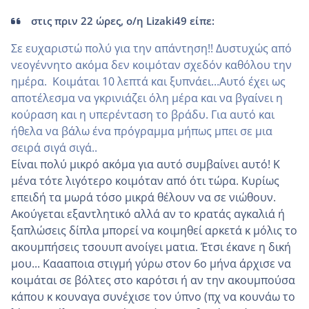
στις πριν 22 ώρες, ο/η Lizaki49 είπε:
Σε ευχαριστώ πολύ για την απάντηση!! Δυστυχώς
από
νεογέννητο ακόμα δεν κοιμόταν σχεδόν καθόλου την
ημέρα. Κοιμάται 10 λεπτά και ξυπνάει...Αυτό έχει ως
αποτέλεσμα να γκρινιάζει όλη μέρα και να βγαίνει η
κούραση και η υπερένταση το βράδυ. Για αυτό και
ήθελα να βάλω ένα πρόγραμμα μήπως μπει σε μια
σειρά σιγά σιγά..
Είναι πολύ μικρό ακόμα για αυτό συμβαίνει αυτό! Κ
μένα τότε λιγότερο κοιμόταν από ότι τώρα. Κυρίως
επειδή τα μωρά τόσο μικρά θέλουν να σε νιώθουν.
Ακούγεται εξαντλητικό αλλά αν το κρατάς αγκαλιά ή
ξαπλώσεις δίπλα μπορεί να κοιμηθεί αρκετά κ μόλις το
ακουμπήσεις τσουυπ ανοίγει ματια. Έτσι έκανε η δική
μου... Καααποια στιγμή γύρω στον 6ο μήνα άρχισε να
κοιμάται σε βόλτες στο καρότσι ή αν την ακουμπούσα
κάπου κ κουναγα συνέχισε τον ύπνο (πχ να κουνάω το