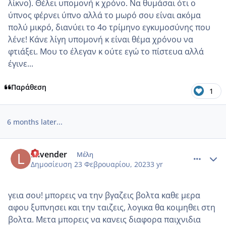
λίκνο). Θέλει υπομονή κ χρόνο. Να θυμάσαι ότι ο
ύπνος φέρνει ύπνο αλλά το μωρό σου είναι ακόμα
πολύ μικρό, διανύει το 4ο τρίμηνο εγκυμοσύνης που
λένε! Κάνε λίγη υπομονή κ είναι θέμα χρόνου να
φτιάξει. Μου το έλεγαν κ ούτε εγώ το πίστευα αλλά
έγινε...
Παράθεση
1
6 months later...
comment_1331339
Author stats
Lavender
Μέλη
Δημοσίευση
23 Φεβρουαρίου, 2023
3 yr
γεια σου! μπορεις να την βγαζεις βολτα καθε μερα
αφου ξυπνησει και την ταιζεις, λογικα θα κοιμηθει στη
βολτα. Μετα μπορεις να κανεις διαφορα παιχνιδια