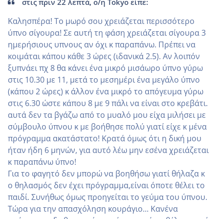
στις πριν 22 λεπτά, ο/η Tokyo είπε:
Καλησπέρα! Το μωρό σου χρειάζεται περισσότερο
ύπνο σίγουρα! Σε αυτή τη φάση χρειάζεται σίγουρα 3
ημερήσιους υπνους αν όχι κ παραπάνω. Πρέπει να
κοιμάται κάπου κάθε 3 ώρες (ιδανικά 2.5). Αν λοιπόν
ξυπνάει πχ 8 θα κάνει ένα μικρό μισάωρο ύπνο γύρω
στις 10.30 με 11, μετά το μεσημέρι ένα μεγάλο ύπνο
(κάπου 2 ώρες) κ άλλον ένα μικρό το απόγευμα γύρω
στις 6.30 ώστε κάπου 8 με 9 πάλι να είναι στο κρεβάτι.
αυτά δεν τα βγάζω από το μυαλό μου είχα μιλήσει με
σύμβουλο ύπνου κ με βοήθησε πολύ γιατί είχε κ μένα
πρόγραμμα ακατάστατο! Κρατά όμως ότι η δική μου
ήταν ήδη 6 μηνών, για αυτό λέω μην εσένα χρειάζεται
κ παραπάνω ύπνο!
Για το φαγητό δεν μπορώ να βοηθήσω γιατί θήλαζα κ
ο θηλασμός δεν έχει πρόγραμμα,είναι όποτε θέλει το
παιδί. Συνήθως όμως προηγείται το γεύμα του ύπνου.
Τώρα για την απασχόληση κουράγιο... Κανένα