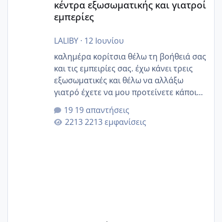
κέντρα εξωσωματικής και γιατροί
εμπερίες
LALIBY
·
12 Ιουνίου
καλημέρα κορίτσια θέλω τη βοήθειά σας
και τις εμπειρίες σας. έχω κάνει τρεις
εξωσωματικές και θέλω να αλλάξω
γιατρό έχετε να μου προτείνετε κάποιον
που μείνατε ευχαριστημένες και είχατε
19 απαντήσεις
επιιτυχία? έκανα στο υγεία με τον
2213 εμφανίσεις
ζερβομανωλάκη (δεν το εψαξε καθόλου
το θέμα δεν μου άρεσε καθο΄λου) και
στο γένεσις με τον πάντο