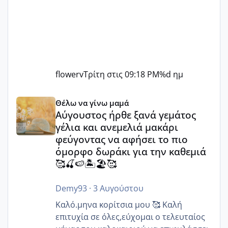
flowerv
Τρίτη στις 09:18 PM
%d ημ
Αύγουστος ήρθε ξανά γεμάτος γέλια και ανεμελιά μακάρι 
Θέλω να γίνω μαμά
Αύγουστος ήρθε ξανά γεμάτος
γέλια και ανεμελιά μακάρι
φεύγοντας να αφήσει το πιο
όμορφο δωράκι για την καθεμιά
🥰🍒🍉🏝️🏖️🥰
Demy93
·
3 Αυγούστου
Καλό.μηνα κορίτσια μου 🥰 Καλή
επιτυχία σε όλες,εύχομαι ο τελευταίος