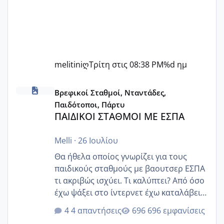
melitiniღ
Τρίτη στις 08:38 PM
%d ημ
ΠΑΙΔΙΚΟΙ ΣΤΑΘΜΟΙ ΜΕ ΕΣΠΑ
Βρεφικοί Σταθμοί, Νταντάδες,
Παιδότοποι, Πάρτυ
ΠΑΙΔΙΚΟΙ ΣΤΑΘΜΟΙ ΜΕ ΕΣΠΑ
Melli
·
26 Ιουλίου
Θα ήθελα οποίος γνωρίζει για τους
παιδικούς σταθμούς με βαουτσερ ΕΣΠΑ
τι ακριβώς ισχύει. Τι καλύπτει? Από όσο
έχω ψάξει στο ίντερνετ έχω καταλάβει
ότι το βαουτσερ καλύπτει όλα τα
4 απαντήσεις
696 εμφανίσεις
δίδακτρα και τα τροφεια του ιδιωτικού