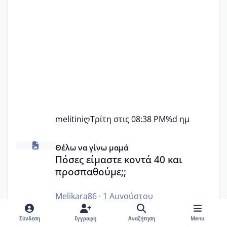
melitiniღ
Τρίτη στις 08:38 PM
%d ημ
Πόσες είμαστε κοντά 40 και προσπαθούμε;;
Θέλω να γίνω μαμά
Πόσες είμαστε κοντά 40 και
προσπαθούμε;;
Melikara86
·
1 Αυγούστου
Καλησπέρα... Είμαι κοντά στα 40. Και.
Σύνδεση
Εγγραφή
Αναζήτηση
Menu
Προσπαθώ για ένα ακόμα παιδάκι... Έχω