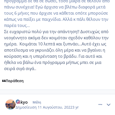
πρόγραμμα δε θα σε σώσει, τόσο μικρά σε θέλουν από
πάνω συνέχεια! Εγώ άρχισα να βλέπω διαφορά μετά
τους 6 μήνες που άρχισε να κάθεται οπότε μπορούσε
κάπως να παίξει με παιχνίδια. Αλλά κ πάλι θέλουν την
παρέα τους...
Σε ευχαριστώ πολύ για την απάντηση!! Δυστυχώς
από
νεογέννητο ακόμα δεν κοιμόταν σχεδόν καθόλου την
ημέρα. Κοιμάται 10 λεπτά και ξυπνάει...Αυτό έχει ως
αποτέλεσμα να γκρινιάζει όλη μέρα και να βγαίνει η
κούραση και η υπερένταση το βράδυ. Για αυτό και
ήθελα να βάλω ένα πρόγραμμα μήπως μπει σε μια
σειρά σιγά σιγά..
Παράθεση
comment_1317972
Author stats
Tokyo
Μέλη
Δημοσίευση
11 Αυγούστου, 2022
3 yr