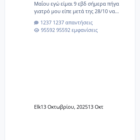
Μαΐου εγώ είμαι 9 εβδ σήμερα πήγα
γιατρό μου είπε μετά της 28/10 να
κλείσω ραντεβού για την αυχενική είναι
1237 απαντήσεις
καμιά άλλη κοπέλα να γεννάει Μάιο ;;
95592 εμφανίσεις
Elk
13 Οκτωβρίου, 2025
13 Οκτ