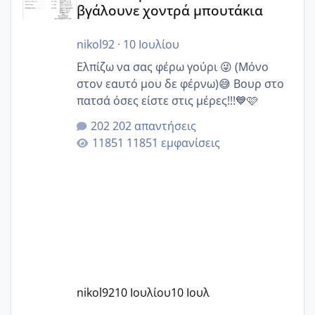
βγάλουνε χοντρά μπουτάκια
nikol92
·
10 Ιουλίου
Ελπίζω να σας φέρω γούρι 😜 (Μόνο
στον εαυτό μου δε φέρνω)😅 Βουρ στο
πατσά όσες είστε στις μέρες!!!💙🩷
202 απαντήσεις
11851 εμφανίσεις
nikol92
10 Ιουλίου
10 Ιουλ