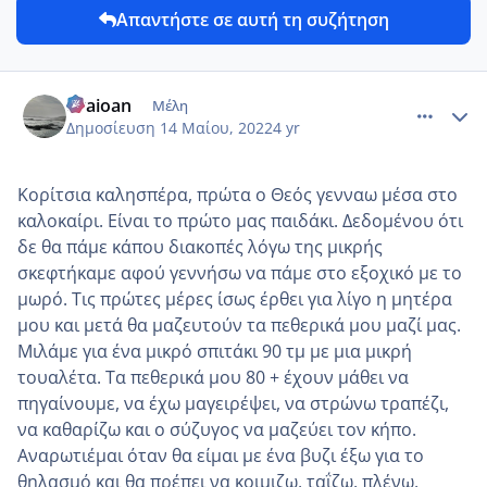
Απαντήστε σε αυτή τη συζήτηση
comment_1308277
Author stats
evaioan
Μέλη
Δημοσίευση
14 Μαίου, 2022
4 yr
Κορίτσια καλησπέρα, πρώτα ο Θεός γενναω μέσα στο
καλοκαίρι. Είναι το πρώτο μας παιδάκι. Δεδομένου ότι
δε θα πάμε κάπου διακοπές λόγω της μικρής
σκεφτήκαμε αφού γεννήσω να πάμε στο εξοχικό με το
μωρό. Τις πρώτες μέρες ίσως έρθει για λίγο η μητέρα
μου και μετά θα μαζευτούν τα πεθερικά μου μαζί μας.
Μιλάμε για ένα μικρό σπιτάκι 90 τμ με μια μικρή
τουαλέτα. Τα πεθερικά μου 80 + έχουν μάθει να
πηγαίνουμε, να έχω μαγειρέψει, να στρώνω τραπέζι,
να καθαρίζω και ο σύζυγος να μαζεύει τον κήπο.
Αναρωτιέμαι όταν θα είμαι με ένα βυζι έξω για το
θηλασμό και θα πρέπει να κοιμιζω, ταΐζω, πλένω,