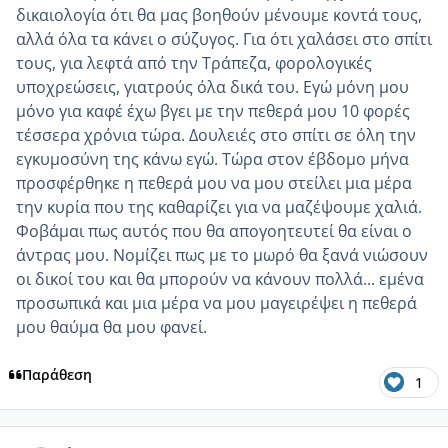
δικαιολογία ότι θα μας βοηθούν μένουμε κοντά τους,
αλλά όλα τα κάνει ο σύζυγος. Για ότι χαλάσει στο σπίτι
τους, για λεφτά από την Τράπεζα, φορολογικές
υποχρεώσεις, γιατρούς όλα δικά του. Εγώ μόνη μου
μόνο για καφέ έχω βγει με την πεθερά μου 10 φορές
τέσσερα χρόνια τώρα. Δουλειές στο σπίτι σε όλη την
εγκυμοσύνη της κάνω εγώ. Τώρα στον έβδομο μήνα
προσφέρθηκε η πεθερά μου να μου στείλει μια μέρα
την κυρία που της καθαρίζει για να μαζέψουμε χαλιά.
Φοβάμαι πως αυτός που θα απογοητευτεί θα είναι ο
άντρας μου. Νομίζει πως με το μωρό θα ξανά νιώσουν
οι δικοί του και θα μπορούν να κάνουν πολλά... εμένα
προσωπικά και μια μέρα να μου μαγειρέψει η πεθερά
μου θαύμα θα μου φανεί.
Παράθεση
1
comment_1308333
Author stats