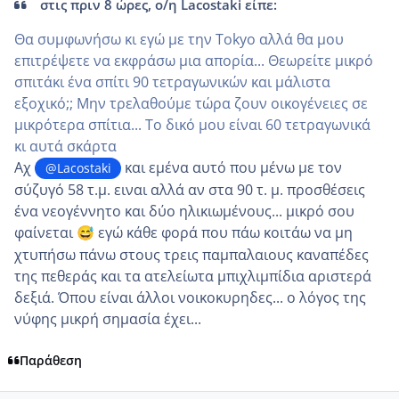
στις πριν 8 ώρες, ο/η Lacostaki είπε:
Θα συμφωνήσω κι εγώ με την Tokyo αλλά θα μου
επιτρέψετε να εκφράσω μια απορία... Θεωρείτε μικρό
σπιτάκι ένα σπίτι 90 τετραγωνικών και μάλιστα
εξοχικό;; Μην τρελαθούμε τώρα ζουν οικογένειες σε
μικρότερα σπίτια... Το δικό μου είναι 60 τετραγωνικά
κι αυτά σκάρτα
Αχ
και εμένα αυτό που μένω με τον
@Lacostaki
σύζυγό 58 τ.μ. ειναι αλλά αν στα 90 τ. μ. προσθέσεις
ένα νεογέννητο και δύο ηλικιωμένους... μικρό σου
φαίνεται
εγώ κάθε φορά που πάω κοιτάω να μη
😅
χτυπήσω πάνω στους τρεις παμπαλαιους καναπέδες
της πεθεράς και τα ατελείωτα μπιχλιμπίδια αριστερά
δεξιά. Όπου είναι άλλοι νοικοκυρηδες... ο λόγος της
νύφης μικρή σημασία έχει...
Παράθεση