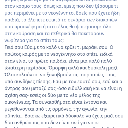
στον κόσμο τους, όπως και εμείς που δεν ξέρουμε τι
μας περιμένει με το νεογέννητο. Εσείς που έχετε ήδη
παιδιά, το βλέπετε εφικτό το σενάριο των διακοπών
που προανέφερα ή στο τέλος θα ψοφήσουμε όλοι
στην κούραση και τα πεθερικά θα πακεταρουν
νωρίτερα για το σπίτι τους;
Γειά σου Εύα,με το καλό να έρθει τι μωράκι σου! Ο
πρώτος καιρός με το νεογέννητο στο σπίτι, ειδικά
όταν είναι το πρώτο παιδάκι, είναι μια πολύ πολύ
ιδιαίτερη περίοδος. Όμορφη αλλά και δύσκολη μαζί.
Όλοι καλούνται να ξαναβρούν τις ισορροπίες τους,
υπό συνθήκες πίεσης. Εσύ με τον εαυτό σου, εσύ και ο
άντρας σου μεταξύ σας -όσο ειδυλλιακή και να είναι η
σχέση σας- εσείς οι δύο με το νέο μέλος της
οικογένειας. Τα συναισθήματα είναι έντονα και
μεγεθυνονται από τις ορμόνες, την αγωνία, την
αϋπνία... Βρισκω εξαιρετικά δύσκολο να έχεις μαζί σου
δύο ανθρώπους που δεν είναι εκεί για να σε