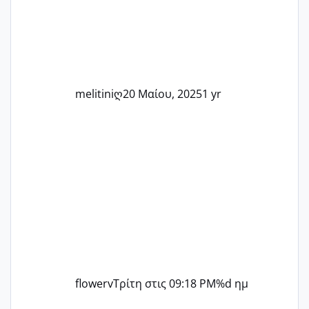
άλλη, να δώσουμε κουράγιο στις
δύσκολες στιγμές και να γιορτάσουμε
τις μικρές και μεγάλες νίκες. Είτε είστε
στο στάδιο της προετοιμασίας, είτε
ετοιμάζεστε
melitiniღ
20 Μαίου, 2025
1 yr
flowerv
Τρίτη στις 09:18 PM
%d ημ