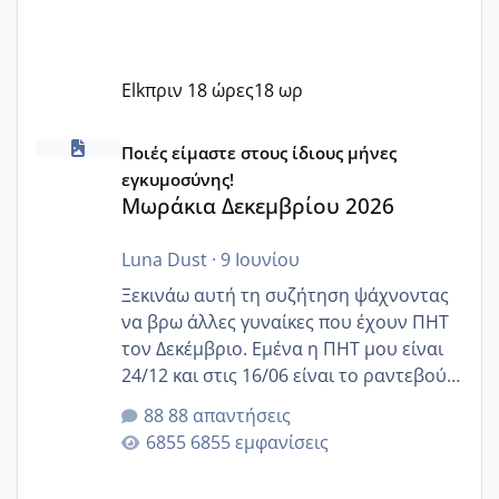
Elk
πριν 18 ώρες
18 ωρ
Μωράκια Δεκεμβρίου 2026
Ποιές είμαστε στους ίδιους μήνες
εγκυμοσύνης!
Μωράκια Δεκεμβρίου 2026
Luna Dust
·
9 Ιουνίου
Ξεκινάω αυτή τη συζήτηση ψάχνοντας
να βρω άλλες γυναίκες που έχουν ΠΗΤ
τον Δεκέμβριο. Εμένα η ΠΗΤ μου είναι
24/12 και στις 16/06 είναι το ραντεβού
της αυχενικής διαφάνειας. Έχω αρκετό
88 απαντήσεις
άγχος και οι μέρες δεν φαίνεται να
6855 εμφανίσεις
περνάνε με τίποτα.