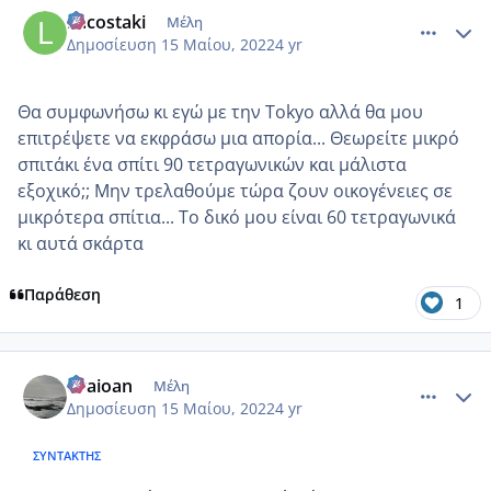
Lacostaki
Μέλη
Δημοσίευση
15 Μαίου, 2022
4 yr
Θα συμφωνήσω κι εγώ με την Tokyo αλλά θα μου
επιτρέψετε να εκφράσω μια απορία... Θεωρείτε μικρό
σπιτάκι ένα σπίτι 90 τετραγωνικών και μάλιστα
εξοχικό;; Μην τρελαθούμε τώρα ζουν οικογένειες σε
μικρότερα σπίτια... Το δικό μου είναι 60 τετραγωνικά
κι αυτά σκάρτα
Παράθεση
1
comment_1308473
Author stats
evaioan
Μέλη
Δημοσίευση
15 Μαίου, 2022
4 yr
ΣΥΝΤΆΚΤΗΣ