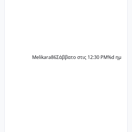
ήρθα απλά είδα λίγα ροζ έκανα υπέρηχο
την επομενη μέρα και το ενδομήτριό
ήταν 11,1 χιλιοστά πολύ κα
Melikara86
Σάββατο στις 12:30 PM
%d ημ