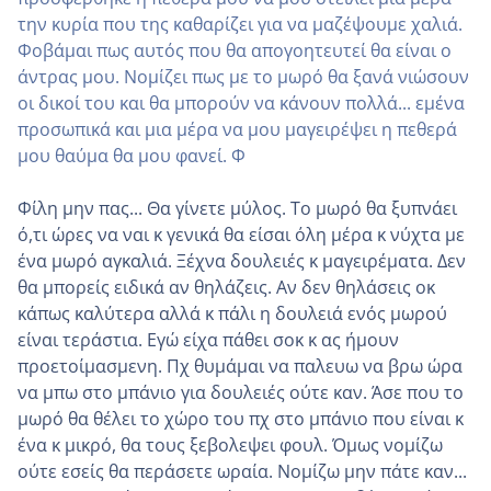
την κυρία που της καθαρίζει για να μαζέψουμε χαλιά.
Φοβάμαι πως αυτός που θα απογοητευτεί θα είναι ο
άντρας μου. Νομίζει πως με το μωρό θα ξανά νιώσουν
οι δικοί του και θα μπορούν να κάνουν πολλά... εμένα
προσωπικά και μια μέρα να μου μαγειρέψει η πεθερά
μου θαύμα θα μου φανεί. Φ
Φίλη μην πας... Θα γίνετε μύλος. Το μωρό θα ξυπνάει
ό,τι ώρες να ναι κ γενικά θα είσαι όλη μέρα κ νύχτα με
ένα μωρό αγκαλιά. Ξέχνα δουλειές κ μαγειρέματα. Δεν
θα μπορείς ειδικά αν θηλάζεις. Αν δεν θηλάσεις οκ
κάπως καλύτερα αλλά κ πάλι η δουλειά ενός μωρού
είναι τεράστια. Εγώ είχα πάθει σοκ κ ας ήμουν
προετοίμασμενη. Πχ θυμάμαι να παλευω να βρω ώρα
να μπω στο μπάνιο για δουλειές ούτε καν. Άσε που το
μωρό θα θέλει το χώρο του πχ στο μπάνιο που είναι κ
ένα κ μικρό, θα τους ξεβολεψει φουλ. Όμως νομίζω
ούτε εσείς θα περάσετε ωραία. Νομίζω μην πάτε καν...