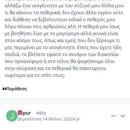
αλλάζω ένα νεογέννητο με τον σύζυγό μου δίπλα μου
τι θα κάνουν τα πεθερικά; δεν έχουν άλλο εγγόνι ούτε
και διάθεση να ξεβολευτουν ειδικά ο πεθερός μου
λόγω πόνων στις αρθρώσεις κλπ. Η πεθερά μου ίσως
με βοηθήσει λίγο με το μαγείρεμα αλλά γενικά είναι
στον κόσμο τους, όπως και εμείς που δεν ξέρουμε τι
μας περιμένει με το νεογέννητο. Εσείς που έχετε ήδη
παιδιά, το βλέπετε εφικτό το σενάριο των διακοπών
που προανέφερα ή στο τέλος θα ψοφήσουμε όλοι
στην κούραση και τα πεθερικά θα πακεταρουν
νωρίτερα για το σπίτι τους;
Παράθεση
comment_1308290
Author stats
Jaipur
Μέλη
Δημοσίευση
14 Μαίου, 2022
4 yr