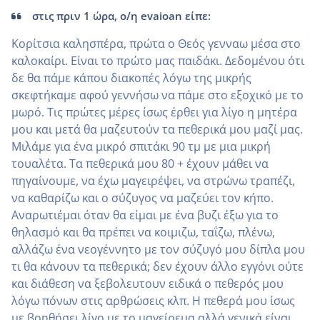
στις πριν 1 ώρα, ο/η evaioan είπε:
Κορίτσια καλησπέρα, πρώτα ο Θεός γενναω μέσα στο
καλοκαίρι. Είναι το πρώτο μας παιδάκι. Δεδομένου ότι
δε θα πάμε κάπου διακοπές λόγω της μικρής
σκεφτήκαμε αφού γεννήσω να πάμε στο εξοχικό με το
μωρό. Τις πρώτες μέρες ίσως έρθει για λίγο η μητέρα
μου και μετά θα μαζευτούν τα πεθερικά μου μαζί μας.
Μιλάμε για ένα μικρό σπιτάκι 90 τμ με μια μικρή
τουαλέτα. Τα πεθερικά μου 80 + έχουν μάθει να
πηγαίνουμε, να έχω μαγειρέψει, να στρώνω τραπέζι,
να καθαρίζω και ο σύζυγος να μαζεύει τον κήπο.
Αναρωτιέμαι όταν θα είμαι με ένα βυζι έξω για το
θηλασμό και θα πρέπει να κοιμιζω, ταΐζω, πλένω,
αλλάζω ένα νεογέννητο με τον σύζυγό μου δίπλα μου
τι θα κάνουν τα πεθερικά; δεν έχουν άλλο εγγόνι ούτε
και διάθεση να ξεβολευτουν ειδικά ο πεθερός μου
λόγω πόνων στις αρθρώσεις κλπ. Η πεθερά μου ίσως
με βοηθήσει λίγο με το μαγείρεμα αλλά γενικά είναι