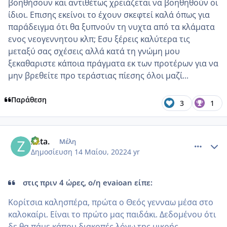
βοηθήσουν και αντιθέτως χρειάζεται να βοηθηθούν οι
ίδιοι. Επισης εκείνοι το έχουν σκεφτεί καλά όπως για
παράδειγμα ότι θα ξυπνούν τη νυχτα από τα κλάματα
ενος νεογεννητου κλπ; Εσυ ξέρεις καλύτερα τις
μεταξύ σας σχέσεις αλλά κατά τη γνώμη μου
ξεκαθαριστε κάποια πράγματα εκ των προτέρων για να
μην βρεθείτε προ τεράστιας πίεσης όλοι μαζί...
Παράθεση
3
1
comment_1308314
Author stats
Zeta.
Μέλη
Δημοσίευση
14 Μαίου, 2022
4 yr
στις πριν 4 ώρες, ο/η evaioan είπε:
Κορίτσια καλησπέρα, πρώτα ο Θεός γενναω μέσα στο
καλοκαίρι. Είναι το πρώτο μας παιδάκι. Δεδομένου ότι
δε θα πάμε κάπου διακοπές λόγω της μικρής