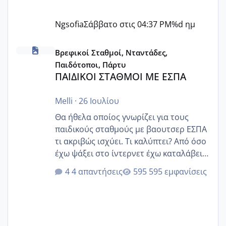
Ngsofia
Σάββατο στις 04:37 PM
%d ημ
ΠΑΙΔΙΚΟΙ ΣΤΑΘΜΟΙ ΜΕ ΕΣΠΑ
Βρεφικοί Σταθμοί, Νταντάδες,
Παιδότοποι, Πάρτυ
ΠΑΙΔΙΚΟΙ ΣΤΑΘΜΟΙ ΜΕ ΕΣΠΑ
Melli
·
26 Ιουλίου
Θα ήθελα οποίος γνωρίζει για τους
παιδικούς σταθμούς με βαουτσερ ΕΣΠΑ
τι ακριβώς ισχύει. Τι καλύπτει? Από όσο
έχω ψάξει στο ίντερνετ έχω καταλάβει
ότι το βαουτσερ καλύπτει όλα τα
4 απαντήσεις
595 εμφανίσεις
δίδακτρα και τα τροφεια του ιδιωτικού
παιδικού σταθμού για όποιον το έχει
πάρει. Οι παιδικοί σταθμοί έχουν
υπογράψει σύμβαση με την ΕΕΤΑΑ ότι
δέχονται παιδιά με βαουτσερ και ότι