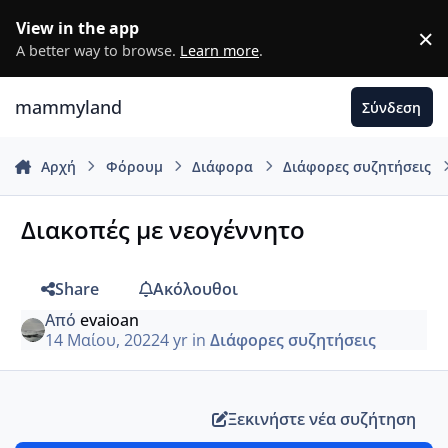
Μετάβαση σε περιεχόμενο
View in the app
×
D
A better way to browse.
Learn more
.
mammyland
Σύνδεση
Αρχή
Φόρουμ
Διάφορα
Διάφορες συζητήσεις
Διακοπές με νεογέννητο
Share
Ακόλουθοι
Από
evaioan
14 Μαίου, 2022
4 yr
in
Διάφορες συζητήσεις
Ξεκινήστε νέα συζήτηση