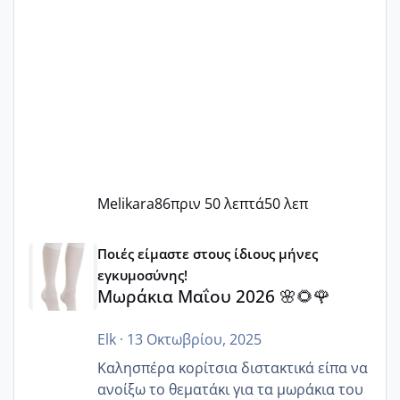
Melikara86
πριν 50 λεπτά
50 λεπ
Μωράκια Μαΐου 2026 🌸🌻🌹
Ποιές είμαστε στους ίδιους μήνες
εγκυμοσύνης!
Μωράκια Μαΐου 2026 🌸🌻🌹
Elk
·
13 Οκτωβρίου, 2025
Καλησπέρα κορίτσια διστακτικά είπα να
ανοίξω το θεματάκι για τα μωράκια του