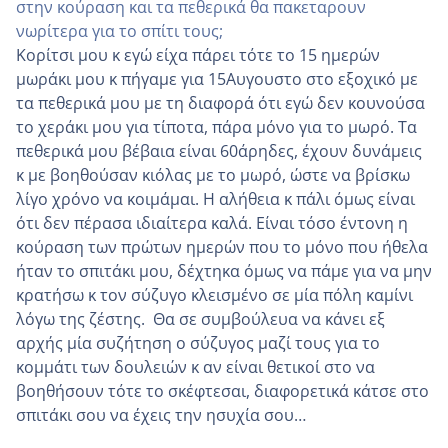
στην κούραση και τα πεθερικά θα πακεταρουν
νωρίτερα για το σπίτι τους;
Κορίτσι μου κ εγώ είχα πάρει τότε το 15 ημερών
μωράκι μου κ πήγαμε για 15Αυγουστο στο εξοχικό με
τα πεθερικά μου με τη διαφορά ότι εγώ δεν κουνούσα
το χεράκι μου για τίποτα, πάρα μόνο για το μωρό. Τα
πεθερικά μου βέβαια είναι 60άρηδες, έχουν δυνάμεις
κ με βοηθούσαν κιόλας με το μωρό, ώστε να βρίσκω
λίγο χρόνο να κοιμάμαι. Η αλήθεια κ πάλι όμως είναι
ότι δεν πέρασα ιδιαίτερα καλά. Είναι τόσο έντονη η
κούραση των πρώτων ημερών που το μόνο που ήθελα
ήταν το σπιτάκι μου, δέχτηκα όμως να πάμε για να μην
κρατήσω κ τον σύζυγο κλεισμένο σε μία πόλη καμίνι
λόγω της ζέστης. Θα σε συμβούλευα να κάνει εξ
αρχής μία συζήτηση ο σύζυγος μαζί τους για το
κομμάτι των δουλειών κ αν είναι θετικοί στο να
βοηθήσουν τότε το σκέφτεσαι, διαφορετικά κάτσε στο
σπιτάκι σου να έχεις την ησυχία σου…