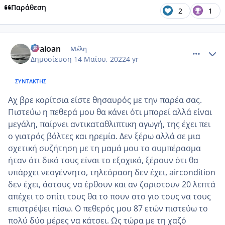
Παράθεση
2
1
comment_1308321
Author stats
evaioan
Μέλη
Δημοσίευση
14 Μαίου, 2022
4 yr
ΣΥΝΤΆΚΤΗΣ
Αχ βρε κορίτσια είστε θησαυρός με την παρέα σας.
Πιστεύω η πεθερά μου θα κάνει ότι μπορεί αλλά είναι
μεγάλη, παίρνει αντικαταθλιπτικη αγωγή, της έχει πει
ο γιατρός βόλτες και ηρεμία. Δεν ξέρω αλλά σε μια
σχετική συζήτηση με τη μαμά μου το συμπέρασμα
ήταν ότι δικό τους είναι το εξοχικό, ξέρουν ότι θα
υπάρχει νεογέννητο, τηλεόραση δεν έχει, aircondition
δεν έχει, άστους να έρθουν και αν ζοριστουν 20 λεπτά
απέχει το σπίτι τους θα το πουν στο γιο τους να τους
επιστρέψει πίσω. Ο πεθερός μου 87 ετών πιστεύω το
πολύ δύο μέρες να κάτσει. Ως τώρα με τη χαζό