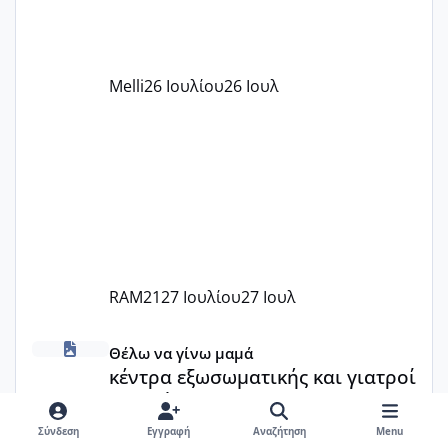
αυτό τα καλύπτει όλα εκτός από έξτρα
όπως σχολικό λεωφορείο κτλ. Είναι
παράνομο να χρεώνουν κάτι επιπλέον.
Melli
26 Ιουλίου
26 Ιουλ
Εγώ πήγα σε έναν ιδιωτικό παιδικό στ
RAM21
27 Ιουλίου
27 Ιουλ
κέντρα εξωσωματικής και γιατροί εμπερίες
Θέλω να γίνω μαμά
κέντρα εξωσωματικής και γιατροί
εμπερίες
Σύνδεση
Εγγραφή
Αναζήτηση
Menu