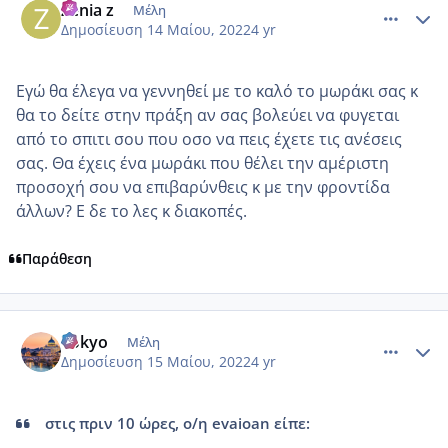
Zenia z
Μέλη
Δημοσίευση
14 Μαίου, 2022
4 yr
Εγώ θα έλεγα να γεννηθεί με το καλό το μωράκι σας κ
θα το δείτε στην πράξη αν σας βολεύει να φυγεται
από το σπιτι σου που οσο να πεις έχετε τις ανέσεις
σας. Θα έχεις ένα μωράκι που θέλει την αμέριστη
προσοχή σου να επιβαρύνθεις κ με την φροντίδα
άλλων? Ε δε το λες κ διακοπές.
Παράθεση
comment_1308365
Author stats
Tokyo
Μέλη
Δημοσίευση
15 Μαίου, 2022
4 yr
στις πριν 10 ώρες, ο/η evaioan είπε: