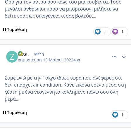
Όσο για τον άντρα σου κάνε του μια κουβέντα. Τόσο
μεγάλοι άνθρωποι πόσο να μπορέσουν; μιλήστε να
δείτε εσάς ως οικογένεια τι σας βολεύει...
Παράθεση
1
1
comment_1308433
Author stats
Zeta.
Μέλη
Δημοσίευση
15 Μαίου, 2022
4 yr
Συμφωνώ με την Tokyo ιδίως τώρα που ανέφερες ότι
δεν υπάρχει air condition. Κάνε εικόνα εσένα μέσα στη
ζέστη με ένα νεογέννητο κολλημένο πάνω σου όλη
μέρα…
Παράθεση
1
comment_1308437
Author stats