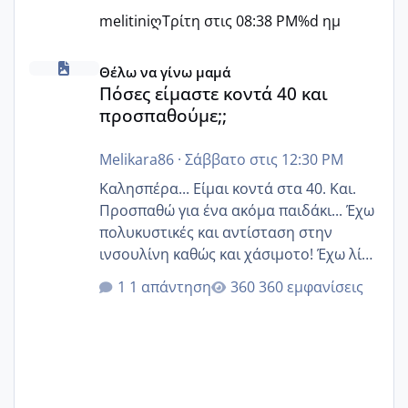
melitiniღ
Τρίτη στις 08:38 PM
%d ημ
Πόσες είμαστε κοντά 40 και προσπαθούμε;;
Θέλω να γίνω μαμά
Πόσες είμαστε κοντά 40 και
προσπαθούμε;;
Melikara86
·
Σάββατο στις 12:30 PM
Καλησπέρα... Είμαι κοντά στα 40. Και.
Προσπαθώ για ένα ακόμα παιδάκι... Έχω
πολυκυστικές και αντίσταση στην
ινσουλίνη καθώς και χάσιμοτο! Έχω λίγα
κιλά παραπάνω και όσο κ αν προσπαθώ
1 απάντηση
360 εμφανίσεις
δεν χάνω εύκολα! Προσπαθώ για ακόμη
ένα παιδί εδώ και 1,5 χρόνο! Θέλετε να
γράψετε όσες κοπέλες είστε σε
παρόμοια φάση;; Αυτή την στιγμή έχω
δύο χαμένους κύκλους δεν έχω έρθει
περίοδο αυτό τον μήνα περίμενα 20 δεν