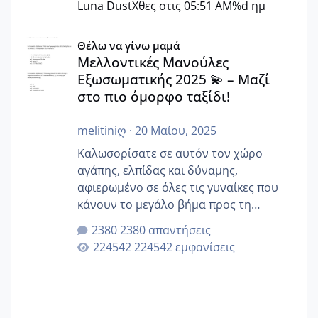
Luna Dust
Χθες στις 05:51 AM
%d ημ
Μελλοντικές Μανούλες Εξωσωματικής 2025 💫 – Μαζί στο
Θέλω να γίνω μαμά
Μελλοντικές Μανούλες
Εξωσωματικής 2025 💫 – Μαζί
στο πιο όμορφο ταξίδι!
melitiniღ
·
20 Μαίου, 2025
Καλωσορίσατε σε αυτόν τον χώρο
αγάπης, ελπίδας και δύναμης,
αφιερωμένο σε όλες τις γυναίκες που
κάνουν το μεγάλο βήμα προς τη
μητρότητα μέσω εξωσωματικής το 2025.
2380 απαντήσεις
Εδώ θα μοιραστούμε αγωνίες, χαρές,
224542 εμφανίσεις
εμπειρίες και κάθε μικρή ή μεγάλη
στιγμή αυτού του ξεχωριστού ταξιδιού.
Καμία δεν είναι μόνη – όλες μαζί
μπορούμε να στηρίξουμε η μία την