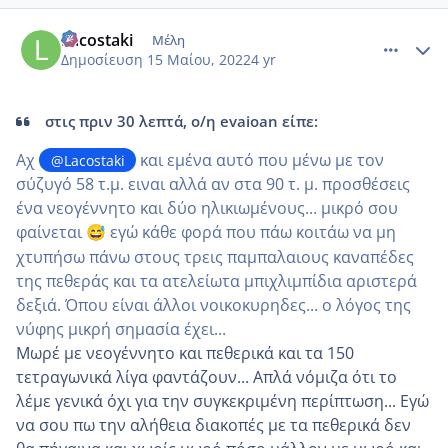
comment_1308475
Author stats
Lacostaki
Μέλη
Δημοσίευση
15 Μαίου, 2022
4 yr
στις πριν 30 λεπτά, ο/η evaioan είπε:
Αχ
και εμένα αυτό που μένω με τον
@Lacostaki
σύζυγό 58 τ.μ. ειναι αλλά αν στα 90 τ. μ. προσθέσεις
ένα νεογέννητο και δύο ηλικιωμένους... μικρό σου
φαίνεται
εγώ κάθε φορά που πάω κοιτάω να μη
😅
χτυπήσω πάνω στους τρεις παμπαλαιους καναπέδες
της πεθεράς και τα ατελείωτα μπιχλιμπίδια αριστερά
δεξιά. Όπου είναι άλλοι νοικοκυρηδες... ο λόγος της
νύφης μικρή σημασία έχει...
Μωρέ με νεογέννητο και πεθερικά και τα 150
τετραγωνικά λίγα φαντάζουν... Απλά νόμιζα ότι το
λέμε γενικά όχι για την συγκεκριμένη περίπτωση... Εγώ
να σου πω την αλήθεια διακοπές με τα πεθερικά δεν