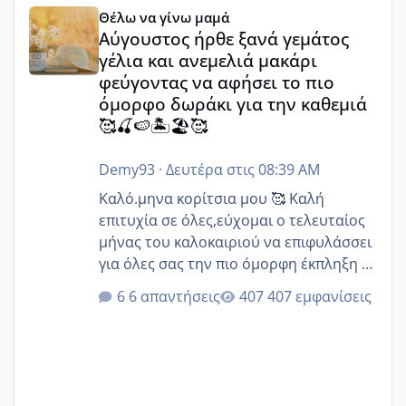
Αύγουστος ήρθε ξανά γεμάτος γέλια και ανεμελιά μακάρι 
Θέλω να γίνω μαμά
Αύγουστος ήρθε ξανά γεμάτος
γέλια και ανεμελιά μακάρι
φεύγοντας να αφήσει το πιο
όμορφο δωράκι για την καθεμιά
🥰🍒🍉🏝️🏖️🥰
Demy93
·
Δευτέρα στις 08:39 AM
Καλό.μηνα κορίτσια μου 🥰 Καλή
επιτυχία σε όλες,εύχομαι ο τελευταίος
μήνας του καλοκαιριού να επιφυλάσσει
για όλες σας την πιο όμορφη έκπληξη 🧿
@Elk @Melikara86 @Παρασκευαιδου
6 απαντήσεις
407 εμφανίσεις
@Zenia z @melitiniღ @Christi.D.
@flowerv @Riaa @Ngsofia