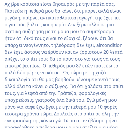
Αχ βρε κορίτσια είστε θησαυρός με την παρέα σας.
Πιστεύω η πεθερά μου θα κάνει ότι μπορεί αλλά είναι
μεγάλη, παίρνει αντικαταθλιπτικη αγωγή, της έχει πει
ο γιατρός βόλτες και ηρεμία. Δεν ξέρω αλλά σε μια
σχετική συζήτηση με τη μαμά μου το συμπέρασμα
ήταν ότι δικό τους είναι το εξοχικό, ξέρουν ότι θα
υπάρχει νεογέννητο, τηλεόραση δεν έχει, aircondition
δεν έχει, άστους να έρθουν και αν ζοριστουν 20 λεπτά
απέχει το σπίτι τους θα το πουν στο γιο τους να τους
επιστρέψει πίσω. Ο πεθερός μου 87 ετών πιστεύω το
πολύ δύο μέρες να κάτσει. Ως τώρα με τη χαζό
δικαιολογία ότι θα μας βοηθούν μένουμε κοντά τους,
αλλά όλα τα κάνει ο σύζυγος. Για ότι χαλάσει στο σπίτι
τους, για λεφτά από την Τράπεζα, φορολογικές
υποχρεώσεις, γιατρούς όλα δικά του. Εγώ μόνη μου
μόνο για καφέ έχω βγει με την πεθερά μου 10 φορές
τέσσερα χρόνια τώρα. Δουλειές στο σπίτι σε όλη την
εγκυμοσύνη της κάνω εγώ. Τώρα στον έβδομο μήνα
προσφέρθηκε η πεθερά μου να μου στείλει μια μέρα