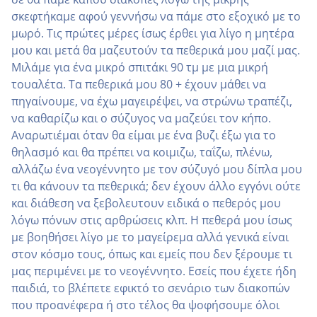
σκεφτήκαμε αφού γεννήσω να πάμε στο εξοχικό με το
μωρό. Τις πρώτες μέρες ίσως έρθει για λίγο η μητέρα
μου και μετά θα μαζευτούν τα πεθερικά μου μαζί μας.
Μιλάμε για ένα μικρό σπιτάκι 90 τμ με μια μικρή
τουαλέτα. Τα πεθερικά μου 80 + έχουν μάθει να
πηγαίνουμε, να έχω μαγειρέψει, να στρώνω τραπέζι,
να καθαρίζω και ο σύζυγος να μαζεύει τον κήπο.
Αναρωτιέμαι όταν θα είμαι με ένα βυζι έξω για το
θηλασμό και θα πρέπει να κοιμιζω, ταΐζω, πλένω,
αλλάζω ένα νεογέννητο με τον σύζυγό μου δίπλα μου
τι θα κάνουν τα πεθερικά; δεν έχουν άλλο εγγόνι ούτε
και διάθεση να ξεβολευτουν ειδικά ο πεθερός μου
λόγω πόνων στις αρθρώσεις κλπ. Η πεθερά μου ίσως
με βοηθήσει λίγο με το μαγείρεμα αλλά γενικά είναι
στον κόσμο τους, όπως και εμείς που δεν ξέρουμε τι
μας περιμένει με το νεογέννητο. Εσείς που έχετε ήδη
παιδιά, το βλέπετε εφικτό το σενάριο των διακοπών
που προανέφερα ή στο τέλος θα ψοφήσουμε όλοι