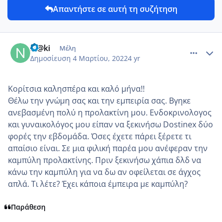
Απαντήστε σε αυτή τη συζήτηση
comment_1293076
Author stats
N@ki
Μέλη
Δημοσίευση
4 Μαρτίου, 2022
4 yr
Κορίτσια καλησπέρα και καλό μήνα!!
Θέλω την γνώμη σας και την εμπειρία σας. Βγηκε
ανεβασμένη πολύ η προλακτίνη μου. Ενδοκρινολογος
και γυναικολόγος μου είπαν να ξεκινήσω Dostinex δύο
φορές την εβδομάδα. Όσες έχετε πάρει ξέρετε τι
απαίσιο είναι. Σε μια φιλική παρέα μου ανέφεραν την
καμπύλη προλακτίνης. Πριν ξεκινήσω χάπια δλδ να
κάνω την καμπύλη για να δω αν οφείλεται σε άγχος
απλά. Τι λέτε? Έχει κάποια έμπειρα με καμπύλη?
Παράθεση