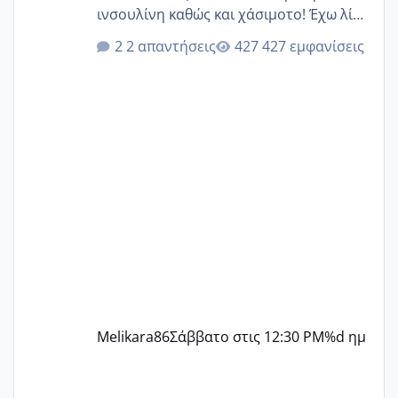
ινσουλίνη καθώς και χάσιμοτο! Έχω λίγα
κιλά παραπάνω και όσο κ αν προσπαθώ
2 απαντήσεις
427 εμφανίσεις
δεν χάνω εύκολα! Προσπαθώ για ακόμη
ένα παιδί εδώ και 1,5 χρόνο! Θέλετε να
γράψετε όσες κοπέλες είστε σε
παρόμοια φάση;; Αυτή την στιγμή έχω
δύο χαμένους κύκλους δεν έχω έρθει
περίοδο αυτό τον μήνα περίμενα 20 δεν
ήρθα απλά είδα λίγα ροζ έκανα υπέρηχο
την επομενη μέρα και το ενδομήτριό
ήταν 11,1 χιλιοστά πολύ κα
Melikara86
Σάββατο στις 12:30 PM
%d ημ