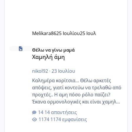
Melikara86
25 Ιουλίου
25 Ιουλ
Χαμηλή άμη
Θέλω να γίνω μαμά
Χαμηλή άμη
nikol92
·
23 Ιουλίου
Καλημέρα κορίτσια... Θέλω αρκετές
απόψεις, γιατί κοντεύω να τρελαθώ από
προχτές.. Η αμη πόσο ρόλο παίζει?
Έκανα ορμονολογικές και είναι χαμηλή
για την ηλικία μου.. Είχα ήδη μια
14 απαντήσεις
εγκυμοσύνη, που έπρεπε να τερματιστεί
1174 εμφανίσεις
στην 27η εβδομάδα και προσπαθώ 7
μήνες ήδη και αρχίζω να αγχώνομαι με