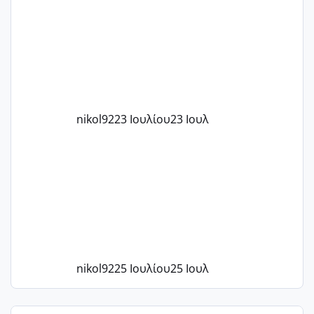
το 1,18... Είμαι 33.. Κάποια που να έμεινε
με χαμηλή άμη???
nikol92
23 Ιουλίου
23 Ιουλ
nikol92
25 Ιουλίου
25 Ιουλ