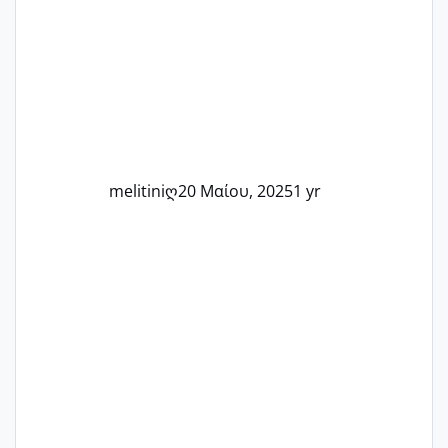
Καμία δεν είναι μόνη – όλες μαζί
μπορούμε να στηρίξουμε η μία την
άλλη, να δώσουμε κουράγιο στις
δύσκολες στιγμές και να γιορτάσουμε
τις μικρές και μεγάλες νίκες. Είτε είστε
στο στάδιο της προετοιμασίας, είτε
ετοιμάζεστε
melitiniღ
20 Μαίου, 2025
1 yr