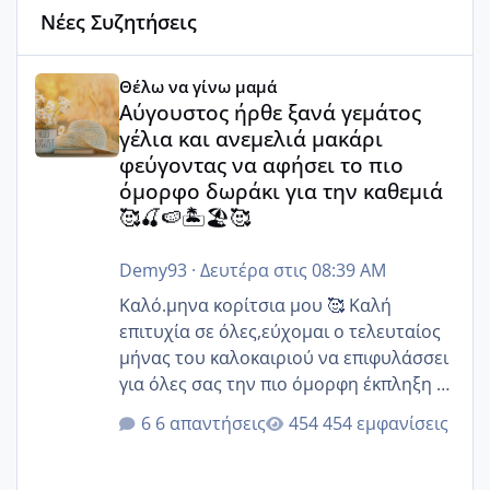
Νέες Συζητήσεις
Αύγουστος ήρθε ξανά γεμάτος γέλια και ανεμελιά μακάρι 
Θέλω να γίνω μαμά
Αύγουστος ήρθε ξανά γεμάτος
γέλια και ανεμελιά μακάρι
φεύγοντας να αφήσει το πιο
όμορφο δωράκι για την καθεμιά
🥰🍒🍉🏝️🏖️🥰
Demy93
·
Δευτέρα στις 08:39 AM
Καλό.μηνα κορίτσια μου 🥰 Καλή
επιτυχία σε όλες,εύχομαι ο τελευταίος
μήνας του καλοκαιριού να επιφυλάσσει
για όλες σας την πιο όμορφη έκπληξη 🧿
@Elk @Melikara86 @Παρασκευαιδου
6 απαντήσεις
454 εμφανίσεις
@Zenia z @melitiniღ @Christi.D.
@flowerv @Riaa @Ngsofia