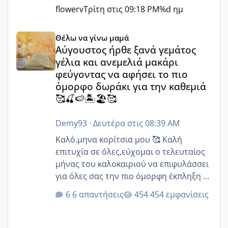
flowerv
Τρίτη στις 09:18 PM
%d ημ
Αύγουστος ήρθε ξανά γεμάτος γέλια και ανεμελιά μακάρι 
Θέλω να γίνω μαμά
Αύγουστος ήρθε ξανά γεμάτος
γέλια και ανεμελιά μακάρι
φεύγοντας να αφήσει το πιο
όμορφο δωράκι για την καθεμιά
🥰🍒🍉🏝️🏖️🥰
Demy93
·
Δευτέρα στις 08:39 AM
Καλό.μηνα κορίτσια μου 🥰 Καλή
επιτυχία σε όλες,εύχομαι ο τελευταίος
μήνας του καλοκαιριού να επιφυλάσσει
για όλες σας την πιο όμορφη έκπληξη 🧿
@Elk @Melikara86 @Παρασκευαιδου
6 απαντήσεις
454 εμφανίσεις
@Zenia z @melitiniღ @Christi.D.
@flowerv @Riaa @Ngsofia