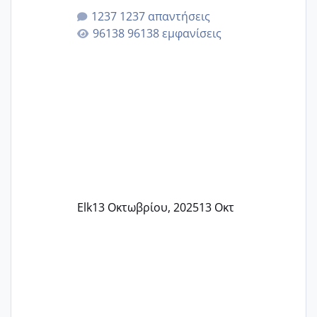
κλείσω ραντεβού για την αυχενική είναι
1237 απαντήσεις
καμιά άλλη κοπέλα να γεννάει Μάιο ;;
96138 εμφανίσεις
Elk
13 Οκτωβρίου, 2025
13 Οκτ