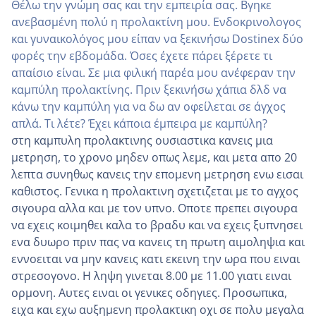
Θέλω την γνώμη σας και την εμπειρία σας. Βγηκε
ανεβασμένη πολύ η προλακτίνη μου. Ενδοκρινολογος
και γυναικολόγος μου είπαν να ξεκινήσω Dostinex δύο
φορές την εβδομάδα. Όσες έχετε πάρει ξέρετε τι
απαίσιο είναι. Σε μια φιλική παρέα μου ανέφεραν την
καμπύλη προλακτίνης. Πριν ξεκινήσω χάπια δλδ να
κάνω την καμπύλη για να δω αν οφείλεται σε άγχος
απλά. Τι λέτε? Έχει κάποια έμπειρα με καμπύλη?
στη καμπυλη προλακτινης ουσιαστικα κανεις μια
μετρηση, το χρονο μηδεν οπως λεμε, και μετα απο 20
λεπτα συνηθως κανεις την επομενη μετρηση ενω εισαι
καθιστος. Γενικα η προλακτινη σχετιζεται με το αγχος
σιγουρα αλλα και με τον υπνο. Οποτε πρεπει σιγουρα
να εχεις κοιμηθει καλα το βραδυ και να εχεις ξυπνησει
ενα δυωρο πριν πας να κανεις τη πρωτη αιμοληψια και
εννοειται να μην κανεις κατι εκεινη την ωρα που ειναι
στρεσογονο. Η ληψη γινεται 8.00 με 11.00 γιατι ειναι
ορμονη. Αυτες ειναι οι γενικες οδηγιες. Προσωπικα,
ειχα και εχω αυξημενη προλακτικη οχι σε πολυ μεγαλα