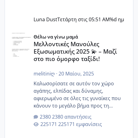
Luna Dust
Τετάρτη στις 05:51 AM
%d ημ
Μελλοντικές Μανούλες Εξωσωματικής 2025 💫 – Μαζί στο
Θέλω να γίνω μαμά
Μελλοντικές Μανούλες
Εξωσωματικής 2025 💫 – Μαζί
στο πιο όμορφο ταξίδι!
melitiniღ
·
20 Μαίου, 2025
Καλωσορίσατε σε αυτόν τον χώρο
αγάπης, ελπίδας και δύναμης,
αφιερωμένο σε όλες τις γυναίκες που
κάνουν το μεγάλο βήμα προς τη
μητρότητα μέσω εξωσωματικής το 2025.
2380 απαντήσεις
Εδώ θα μοιραστούμε αγωνίες, χαρές,
225171 εμφανίσεις
εμπειρίες και κάθε μικρή ή μεγάλη
στιγμή αυτού του ξεχωριστού ταξιδιού.