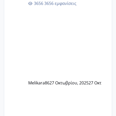
γερα μωράκια στην αγκαλίτσα τους
3656 εμφανίσεις
🙏🏼🙏🏼 Ας πάμε λοιπόν στο θέμα μου.
Τελευταία περίοδο 25 σεπτεμβρίου
Εδώ και τέσσερις πέντε μέρες νιώθω
αρρωστη δεν έχω κουράγιο για τίποτα
πονάει πολύ το στήθος μου και τα δύο
και βάζω θερμόμετρο και έχω συνεχώς
37 με 37, 3 Έτσι λοιπόν είπα να κάνω
ένα τεστ την παρασ
Melikara86
27 Οκτωβρίου, 2025
27 Οκτ