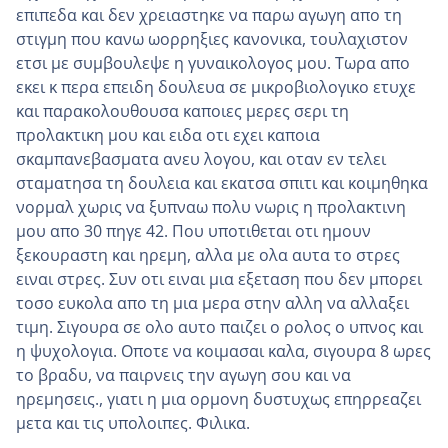
επιπεδα και δεν χρειαστηκε να παρω αγωγη απο τη
στιγμη που κανω ωορρηξιες κανονικα, τουλαχιστον
ετσι με συμβουλεψε η γυναικολογος μου. Τωρα απο
εκει κ περα επειδη δουλευα σε μικροβιολογικο ετυχε
και παρακολουθουσα καποιες μερες σερι τη
προλακτικη μου και ειδα οτι εχει καποια
σκαμπανεβασματα ανευ λογου, και οταν εν τελει
σταματησα τη δουλεια και εκατσα σπιτι και κοιμηθηκα
νορμαλ χωρις να ξυπναω πολυ νωρις η προλακτινη
μου απο 30 πηγε 42. Που υποτιθεται οτι ημουν
ξεκουραστη και ηρεμη, αλλα με ολα αυτα το στρες
ειναι στρες. Συν οτι ειναι μια εξεταση που δεν μπορει
τοσο ευκολα απο τη μια μερα στην αλλη να αλλαξει
τιμη. Σιγουρα σε ολο αυτο παιζει ο ρολος ο υπνος και
η ψυχολογια. Οποτε να κοιμασαι καλα, σιγουρα 8 ωρες
το βραδυ, να παιρνεις την αγωγη σου και να
ηρεμησεις., γιατι η μια ορμονη δυστυχως επηρρεαζει
μετα και τις υπολοιπες. Φιλικα.