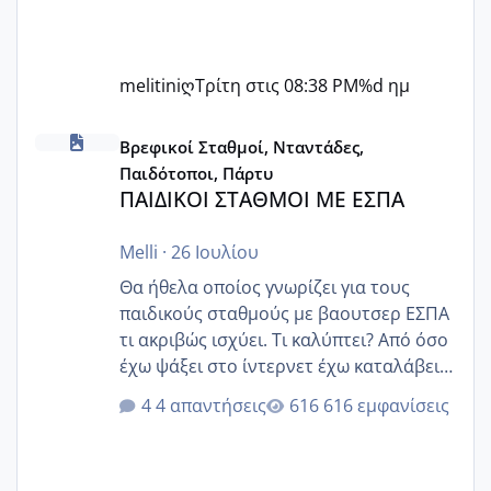
melitiniღ
Τρίτη στις 08:38 PM
%d ημ
ΠΑΙΔΙΚΟΙ ΣΤΑΘΜΟΙ ΜΕ ΕΣΠΑ
Βρεφικοί Σταθμοί, Νταντάδες,
Παιδότοποι, Πάρτυ
ΠΑΙΔΙΚΟΙ ΣΤΑΘΜΟΙ ΜΕ ΕΣΠΑ
Melli
·
26 Ιουλίου
Θα ήθελα οποίος γνωρίζει για τους
παιδικούς σταθμούς με βαουτσερ ΕΣΠΑ
τι ακριβώς ισχύει. Τι καλύπτει? Από όσο
έχω ψάξει στο ίντερνετ έχω καταλάβει
ότι το βαουτσερ καλύπτει όλα τα
4 απαντήσεις
616 εμφανίσεις
δίδακτρα και τα τροφεια του ιδιωτικού
παιδικού σταθμού για όποιον το έχει
πάρει. Οι παιδικοί σταθμοί έχουν