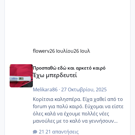
flowerv
26 Ιουλίου
26 Ιουλ
Έχω μπερδευτεί
Προσπαθώ εδώ και αρκετό καιρό
Έχω μπερδευτεί
Melikara86
·
27 Οκτωβρίου, 2025
Κορίτσια καλησπέρα. Είχα χαθεί από το
forum για πολύ καιρό. Εύχομαι να είστε
όλες καλά να έχουμε πολλές νέες
μανούλες με το καλό να γεννήσουν
αυτές που ήδη περιμένουν. Να πάρουν
21 απαντήσεις