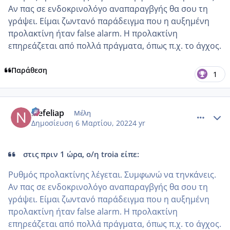
Αν πας σε ενδοκρινολόγο αναπαραγβγής θα σου τη
γράψει. Είμαι ζωντανό παράδειγμα που η αυξημένη
προλακτίνη ήταν false alarm. Η προλακτίνη
επηρεάζεται από πολλά πράγματα, όπως π.χ. το άγχος.
Παράθεση
1
comment_1293268
Author stats
Nefeliap
Μέλη
Δημοσίευση
6 Μαρτίου, 2022
4 yr
στις πριν 1 ώρα, ο/η troia είπε:
Ρυθμός προλακτίνης λέγεται. Συμφωνώ να τηνκάνεις.
Αν πας σε ενδοκρινολόγο αναπαραγβγής θα σου τη
γράψει. Είμαι ζωντανό παράδειγμα που η αυξημένη
προλακτίνη ήταν false alarm. Η προλακτίνη
επηρεάζεται από πολλά πράγματα, όπως π.χ. το άγχος.