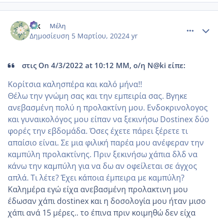
comment_1293154
Author stats
Elk
Μέλη
Δημοσίευση
5 Μαρτίου, 2022
4 yr
στις On 4/3/2022 at 10:12 ΜΜ, ο/η N@ki είπε:
Κορίτσια καλησπέρα και καλό μήνα!!
Θέλω την γνώμη σας και την εμπειρία σας. Βγηκε
ανεβασμένη πολύ η προλακτίνη μου. Ενδοκρινολογος
και γυναικολόγος μου είπαν να ξεκινήσω Dostinex δύο
φορές την εβδομάδα. Όσες έχετε πάρει ξέρετε τι
απαίσιο είναι. Σε μια φιλική παρέα μου ανέφεραν την
καμπύλη προλακτίνης. Πριν ξεκινήσω χάπια δλδ να
κάνω την καμπύλη για να δω αν οφείλεται σε άγχος
απλά. Τι λέτε? Έχει κάποια έμπειρα με καμπύλη?
Καλημέρα εγώ είχα ανεβασμένη προλακτινη μου
έδωσαν χάπι dostinex και η δοσολογία μου ήταν μισο
χάπι ανά 15 μέρες.. το έπινα πριν κοιμηθώ δεν είχα