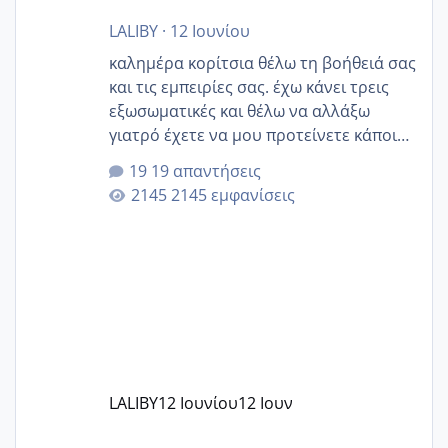
LALIBY
·
12 Ιουνίου
καλημέρα κορίτσια θέλω τη βοήθειά σας
και τις εμπειρίες σας. έχω κάνει τρεις
εξωσωματικές και θέλω να αλλάξω
γιατρό έχετε να μου προτείνετε κάποιον
που μείνατε ευχαριστημένες και είχατε
19 απαντήσεις
επιιτυχία? έκανα στο υγεία με τον
2145 εμφανίσεις
ζερβομανωλάκη (δεν το εψαξε καθόλου
το θέμα δεν μου άρεσε καθο΄λου) και
στο γένεσις με τον πάντο
LALIBY
12 Ιουνίου
12 Ιουν