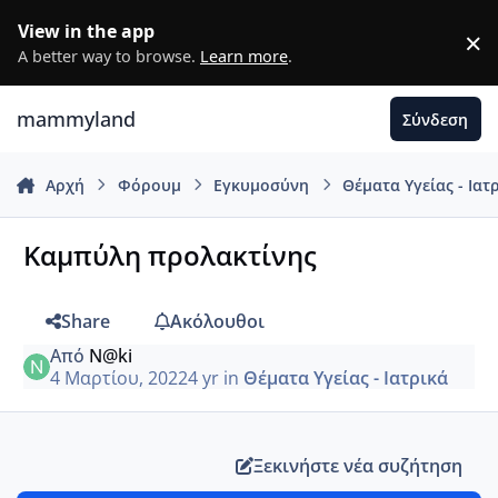
Μετάβαση σε περιεχόμενο
View in the app
×
D
A better way to browse.
Learn more
.
mammyland
Σύνδεση
Αρχή
Φόρουμ
Εγκυμοσύνη
Θέματα Υγείας - Ιατ
Καμπύλη προλακτίνης
Share
Ακόλουθοι
Από
N@ki
4 Μαρτίου, 2022
4 yr
in
Θέματα Υγείας - Ιατρικά
Ξεκινήστε νέα συζήτηση