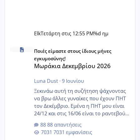
Elk
Τετάρτη στις 12:55 PM
%d ημ
Μωράκια Δεκεμβρίου 2026
Ποιές είμαστε στους ίδιους μήνες
εγκυμοσύνης!
Μωράκια Δεκεμβρίου 2026
Luna Dust
·
9 Ιουνίου
Ξεκινάω αυτή τη συζήτηση ψάχνοντας
να βρω άλλες γυναίκες που έχουν ΠΗΤ
τον Δεκέμβριο. Εμένα η ΠΗΤ μου είναι
24/12 και στις 16/06 είναι το ραντεβού
της αυχενικής διαφάνειας. Έχω αρκετό
88 απαντήσεις
άγχος και οι μέρες δεν φαίνεται να
7031 εμφανίσεις
περνάνε με τίποτα.