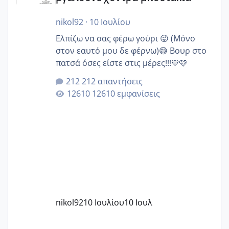
nikol92
·
10 Ιουλίου
Ελπίζω να σας φέρω γούρι 😜 (Μόνο
στον εαυτό μου δε φέρνω)😅 Βουρ στο
πατσά όσες είστε στις μέρες!!!💙🩷
212 απαντήσεις
12610 εμφανίσεις
nikol92
10 Ιουλίου
10 Ιουλ