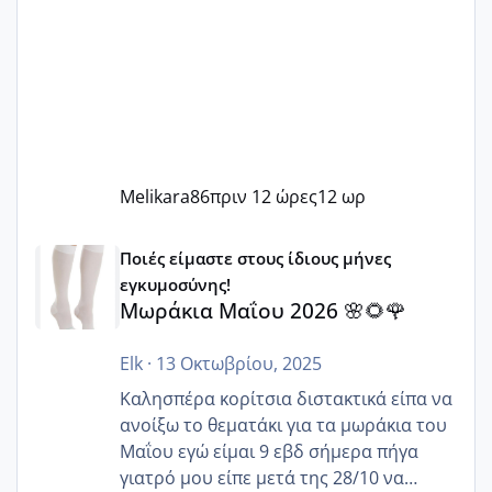
Melikara86
πριν 12 ώρες
12 ωρ
Μωράκια Μαΐου 2026 🌸🌻🌹
Ποιές είμαστε στους ίδιους μήνες
εγκυμοσύνης!
Μωράκια Μαΐου 2026 🌸🌻🌹
Elk
·
13 Οκτωβρίου, 2025
Καλησπέρα κορίτσια διστακτικά είπα να
ανοίξω το θεματάκι για τα μωράκια του
Μαΐου εγώ είμαι 9 εβδ σήμερα πήγα
γιατρό μου είπε μετά της 28/10 να