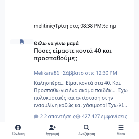
melitiniღ
Τρίτη στις 08:38 PM
%d ημ
Πόσες είμαστε κοντά 40 και προσπαθούμε;;
Θέλω να γίνω μαμά
Πόσες είμαστε κοντά 40 και
προσπαθούμε;;
Melikara86
·
Σάββατο στις 12:30 PM
Καλησπέρα... Είμαι κοντά στα 40. Και.
Προσπαθώ για ένα ακόμα παιδάκι... Έχω
πολυκυστικές και αντίσταση στην
ινσουλίνη καθώς και χάσιμοτο! Έχω λίγα
κιλά παραπάνω και όσο κ αν προσπαθώ
2 απαντήσεις
427 εμφανίσεις
δεν χάνω εύκολα! Προσπαθώ για ακόμη
ένα παιδί εδώ και 1,5 χρόνο! Θέλετε να
γράψετε όσες κοπέλες είστε σε
Σύνδεση
Εγγραφή
Αναζήτηση
Menu