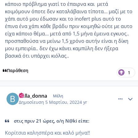
κάποιο πρόβλημα γιατί το έπαιρνα και μετά
κοιμόμουν όποτε δεν καταλάβαινα τίποτα… μαζί με το
χάπι αυτό μου έδωσαν και το inofert plus αυτό το
έπινα ένα χάπι κάθε βράδυ πριν κοιμηθώ ούτε με αυτο
είχα κάποιο θέμα… μετά από 1,5 μήνα έμεινα εγκυος..
προσπαθούσα να μείνω 1,5 χρόνο αυτήν είναι η δίκη
μου εμπειρία.. δεν έχω κάνει καμπύλη δεν ήξερα
βασικά ότι υπάρχει κιόλας..
Παράθεση
1
comment_1293219
Author stats
bella_donna
Μέλη
Δημοσίευση
5 Μαρτίου, 2022
4 yr
στις πριν 21 ώρες, ο/η N@ki είπε:
Κορίτσια καλησπέρα και καλό μήνα!!