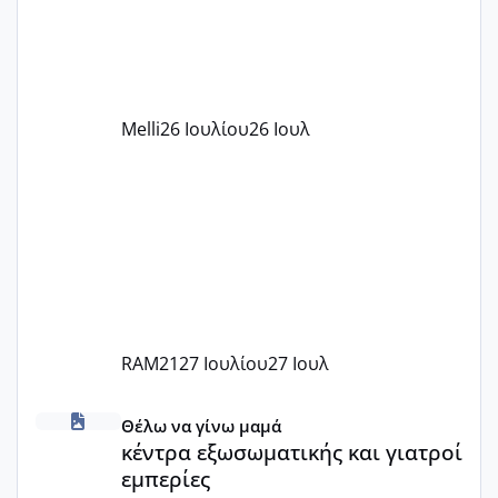
υπογράψει σύμβαση με την ΕΕΤΑΑ ότι
δέχονται παιδιά με βαουτσερ και ότι
αυτό τα καλύπτει όλα εκτός από έξτρα
όπως σχολικό λεωφορείο κτλ. Είναι
παράνομο να χρεώνουν κάτι επιπλέον.
Melli
26 Ιουλίου
26 Ιουλ
Εγώ πήγα σε έναν ιδιωτικό παιδικό στ
RAM21
27 Ιουλίου
27 Ιουλ
κέντρα εξωσωματικής και γιατροί εμπερίες
Θέλω να γίνω μαμά
κέντρα εξωσωματικής και γιατροί
εμπερίες