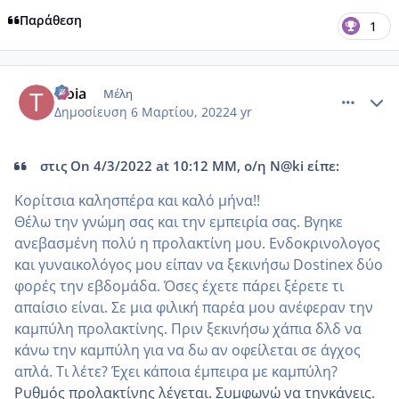
Παράθεση
1
comment_1293266
Author stats
troia
Μέλη
Δημοσίευση
6 Μαρτίου, 2022
4 yr
στις On 4/3/2022 at 10:12 ΜΜ, ο/η N@ki είπε:
Κορίτσια καλησπέρα και καλό μήνα!!
Θέλω την γνώμη σας και την εμπειρία σας. Βγηκε
ανεβασμένη πολύ η προλακτίνη μου. Ενδοκρινολογος
και γυναικολόγος μου είπαν να ξεκινήσω Dostinex δύο
φορές την εβδομάδα. Όσες έχετε πάρει ξέρετε τι
απαίσιο είναι. Σε μια φιλική παρέα μου ανέφεραν την
καμπύλη προλακτίνης. Πριν ξεκινήσω χάπια δλδ να
κάνω την καμπύλη για να δω αν οφείλεται σε άγχος
απλά. Τι λέτε? Έχει κάποια έμπειρα με καμπύλη?
Ρυθμός προλακτίνης λέγεται. Συμφωνώ να τηνκάνεις.