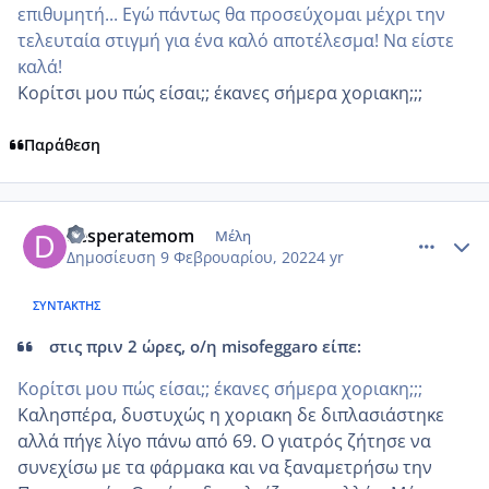
επιθυμητή... Εγώ πάντως θα προσεύχομαι μέχρι την
τελευταία στιγμή για ένα καλό αποτέλεσμα! Να είστε
καλά!
Κορίτσι μου πώς είσαι;; έκανες σήμερα χοριακη;;;
Παράθεση
comment_1288336
Author stats
desperatemom
Μέλη
Δημοσίευση
9 Φεβρουαρίου, 2022
4 yr
ΣΥΝΤΆΚΤΗΣ
στις πριν 2 ώρες, ο/η misofeggaro είπε:
Κορίτσι μου πώς είσαι;; έκανες σήμερα χοριακη;;;
Καλησπέρα, δυστυχώς η χοριακη δε διπλασιάστηκε
αλλά πήγε λίγο πάνω από 69. Ο γιατρός ζήτησε να
συνεχίσω με τα φάρμακα και να ξαναμετρήσω την