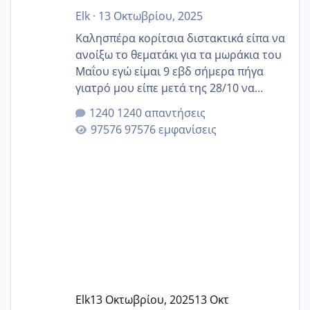
Elk
·
13 Οκτωβρίου, 2025
Καλησπέρα κορίτσια διστακτικά είπα να
ανοίξω το θεματάκι για τα μωράκια του
Μαΐου εγώ είμαι 9 εβδ σήμερα πήγα
γιατρό μου είπε μετά της 28/10 να
κλείσω ραντεβού για την αυχενική είναι
1240 απαντήσεις
καμιά άλλη κοπέλα να γεννάει Μάιο ;;
97576 εμφανίσεις
Elk
13 Οκτωβρίου, 2025
13 Οκτ