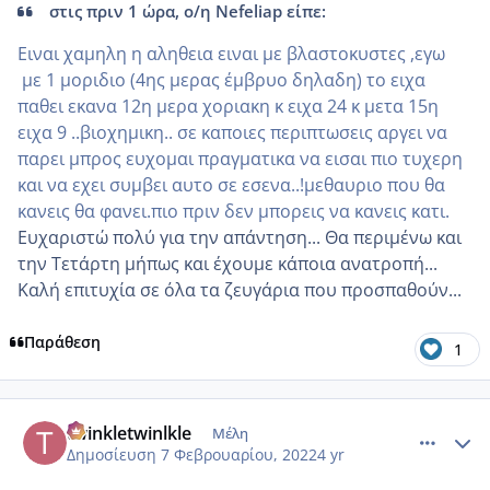
στις πριν 1 ώρα, ο/η Nefeliap είπε:
Ειναι χαμηλη η αληθεια ειναι με βλαστοκυστες ,εγω
με 1 μοριδιο (4ης μερας έμβρυο δηλαδη) το ειχα
παθει εκανα 12η μερα χοριακη κ ειχα 24 κ μετα 15η
ειχα 9 ..βιοχημικη.. σε καποιες περιπτωσεις αργει να
παρει μπρος ευχομαι πραγματικα να εισαι πιο τυχερη
και να εχει συμβει αυτο σε εσενα..!μεθαυριο που θα
κανεις θα φανει.πιο πριν δεν μπορεις να κανεις κατι.
Ευχαριστώ πολύ για την απάντηση... Θα περιμένω και
την Τετάρτη μήπως και έχουμε κάποια ανατροπή...
Καλή επιτυχία σε όλα τα ζευγάρια που προσπαθούν...
Παράθεση
1
comment_1287779
Author stats
twinkletwinlkle
Μέλη
Δημοσίευση
7 Φεβρουαρίου, 2022
4 yr