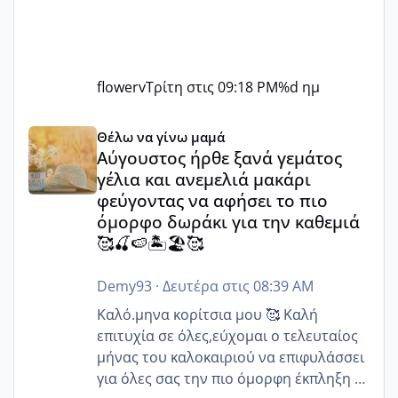
flowerv
Τρίτη στις 09:18 PM
%d ημ
Αύγουστος ήρθε ξανά γεμάτος γέλια και ανεμελιά μακάρι 
Θέλω να γίνω μαμά
Αύγουστος ήρθε ξανά γεμάτος
γέλια και ανεμελιά μακάρι
φεύγοντας να αφήσει το πιο
όμορφο δωράκι για την καθεμιά
🥰🍒🍉🏝️🏖️🥰
Demy93
·
Δευτέρα στις 08:39 AM
Καλό.μηνα κορίτσια μου 🥰 Καλή
επιτυχία σε όλες,εύχομαι ο τελευταίος
μήνας του καλοκαιριού να επιφυλάσσει
για όλες σας την πιο όμορφη έκπληξη 🧿