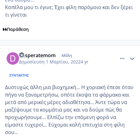
Κοπέλα μου τι έγινε; Έχει φίλη παρόμοιο και δεν ξέρει
τι γίνεται
Παράθεση
comment_1292471
Author stats
desperatemom
Μέλη
Δημοσίευση
1 Μαρτίου, 2022
4 yr
ΣΥΝΤΆΚΤΗΣ
Δυστυχώς άλλη μια βιοχημική... Η χοριακή έπεσε όταν
πήγα να ξαναμετρήσω, οπότε έκοψα τα φάρμακα και
μετά από μερικές μέρες αδιαθέτησα... Άντε τώρα να
μαζέψουμε τα κομμάτια μας και να δούμε πώς θα
προχωρήσουμε... Ελπίζω την επόμενη φορά να
είμαστε τυχεροί... Εύχομαι καλή επιτυχία στη φίλη
σου...