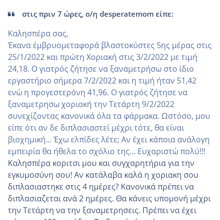
στις πριν 7 ώρες, ο/η desperatemom είπε:
Καλησπέρα σας,
Έκανα έμβρυομεταφορά βλαστοκύστες 5ης μέρας στις
25/1/2022 και πρώτη Χοριακή στις 3/2/2022 με τιμή
24,18. Ο γιατρός ζήτησε να ξαναμετρήσω στο ίδιο
εργαστήριο σήμερα 7/2/2022 και η τιμή ήταν 51,42
ενώ η προγεστερόνη 41,96. Ο γιατρός ζήτησε να
ξαναμετρησω χοριακή την Τετάρτη 9/2/2022
συνεχίζοντας κανονικά όλα τα φάρμακα. Ωστόσο, μου
είπε ότι αν δε διπλασιαστεί μέχρι τότε, θα είναι
βιοχημική... Έχω ελπίδες λέτε; Αν έχει κάποια ανάλογη
εμπειρία θα ήθελα το σχόλιο της... Ευχαριστώ πολύ!!!
Καλησπέρα κοριτσι μου και συγχαρητήρια για την
εγκυμοσύνη σου! Αν κατάλαβα καλά η χοριακη σου
διπλασιαστηκε στις 4 ημέρες? Κανονικά πρέπει να
διπλασιαζεται ανά 2 ημέρες. Θα κάνεις υπομονή μέχρι
την Τετάρτη να την ξαναμετρησεις. Πρέπει να έχει