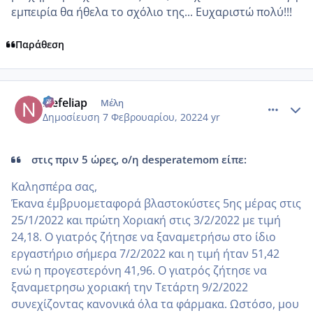
εμπειρία θα ήθελα το σχόλιο της... Ευχαριστώ πολύ!!!
Παράθεση
comment_1287754
Author stats
Nefeliap
Μέλη
Δημοσίευση
7 Φεβρουαρίου, 2022
4 yr
στις πριν 5 ώρες, ο/η desperatemom είπε:
Καλησπέρα σας,
Έκανα έμβρυομεταφορά βλαστοκύστες 5ης μέρας στις
25/1/2022 και πρώτη Χοριακή στις 3/2/2022 με τιμή
24,18. Ο γιατρός ζήτησε να ξαναμετρήσω στο ίδιο
εργαστήριο σήμερα 7/2/2022 και η τιμή ήταν 51,42
ενώ η προγεστερόνη 41,96. Ο γιατρός ζήτησε να
ξαναμετρησω χοριακή την Τετάρτη 9/2/2022
συνεχίζοντας κανονικά όλα τα φάρμακα. Ωστόσο, μου