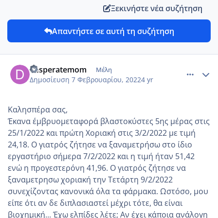
Ξεκινήστε νέα συζήτηση
Απαντήστε σε αυτή τη συζήτηση
comment_1287665
Author stats
desperatemom
Μέλη
Δημοσίευση
7 Φεβρουαρίου, 2022
4 yr
Καλησπέρα σας,
Έκανα έμβρυομεταφορά βλαστοκύστες 5ης μέρας στις
25/1/2022 και πρώτη Χοριακή στις 3/2/2022 με τιμή
24,18. Ο γιατρός ζήτησε να ξαναμετρήσω στο ίδιο
εργαστήριο σήμερα 7/2/2022 και η τιμή ήταν 51,42
ενώ η προγεστερόνη 41,96. Ο γιατρός ζήτησε να
ξαναμετρησω χοριακή την Τετάρτη 9/2/2022
συνεχίζοντας κανονικά όλα τα φάρμακα. Ωστόσο, μου
είπε ότι αν δε διπλασιαστεί μέχρι τότε, θα είναι
βιοχημική... Έχω ελπίδες λέτε; Αν έχει κάποια ανάλογη