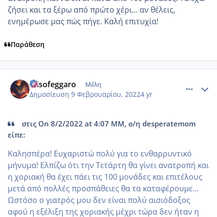
ζήσει και τα ξέρω από πρώτο χέρι... αν θέλεις,
ενημέρωσε μας πώς πήγε. Καλή επιτυχία!
Παράθεση
comment_1288256
Author stats
misofeggaro
Μέλη
Δημοσίευση
9 Φεβρουαρίου, 2022
4 yr
στις On 8/2/2022 at 4:07 ΜΜ, ο/η desperatemom
είπε:
Καλησπέρα! Ευχαριστώ πολύ για το ενθαρρυντικό
μήνυμα! Ελπίζω ότι την Τετάρτη θα γίνει ανατροπή και
η χοριακή θα έχει πάει τις 100 μονάδες και επιτέλους
μετά από πολλές προσπάθειες θα τα καταφέρουμε...
Ωστόσο ο γιατρός μου δεν είναι πολύ αισιόδοξος
αφού η εξέλιξη της χοριακής μέχρι τώρα δεν ήταν η