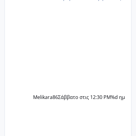
δεν χάνω εύκολα! Προσπαθώ για ακόμη
ένα παιδί εδώ και 1,5 χρόνο! Θέλετε να
γράψετε όσες κοπέλες είστε σε
παρόμοια φάση;; Αυτή την στιγμή έχω
δύο χαμένους κύκλους δεν έχω έρθει
περίοδο αυτό τον μήνα περίμενα 20 δεν
ήρθα απλά είδα λίγα ροζ έκανα υπέρηχο
την επομενη μέρα και το ενδομήτριό
ήταν 11,1 χιλιοστά πολύ κα
Melikara86
Σάββατο στις 12:30 PM
%d ημ