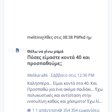
melitiniღ
Χθες στις 08:38 PM
%d ημ
Πόσες είμαστε κοντά 40 και προσπαθούμε;;
Θέλω να γίνω μαμά
Πόσες είμαστε κοντά 40 και
προσπαθούμε;;
Melikara86
·
Σάββατο στις 12:30 PM
Καλησπέρα... Είμαι κοντά στα 40. Και.
Προσπαθώ για ένα ακόμα παιδάκι... Έχω
πολυκυστικές και αντίσταση στην
ινσουλίνη καθώς και χάσιμοτο! Έχω λίγα
κιλά παραπάνω και όσο κ αν προσπαθώ
1 απάντηση
354 εμφανίσεις