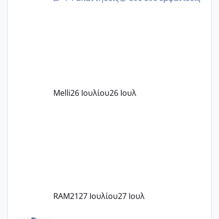
δίδακτρα και τα τροφεια του ιδιωτικού
παιδικού σταθμού για όποιον το έχει
πάρει. Οι παιδικοί σταθμοί έχουν
υπογράψει σύμβαση με την ΕΕΤΑΑ ότι
δέχονται παιδιά με βαουτσερ και ότι
αυτό τα καλύπτει όλα εκτός από έξτρα
όπως σχολικό λεωφορείο κτλ. Είναι
παράνομο να χρεώνουν κάτι επιπλέον.
Melli
26 Ιουλίου
26 Ιουλ
Εγώ πήγα σε έναν ιδιωτικό παιδικό στ
RAM21
27 Ιουλίου
27 Ιουλ
κέντρα εξωσωματικής και γιατροί εμπερίες