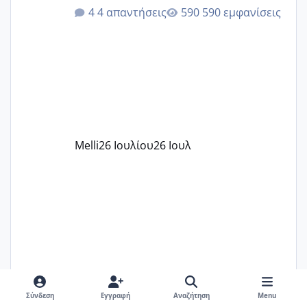
ότι το βαουτσερ καλύπτει όλα τα
4 απαντήσεις
590 εμφανίσεις
δίδακτρα και τα τροφεια του ιδιωτικού
παιδικού σταθμού για όποιον το έχει
πάρει. Οι παιδικοί σταθμοί έχουν
υπογράψει σύμβαση με την ΕΕΤΑΑ ότι
δέχονται παιδιά με βαουτσερ και ότι
αυτό τα καλύπτει όλα εκτός από έξτρα
όπως σχολικό λεωφορείο κτλ. Είναι
παράνομο να χρεώνουν κάτι επιπλέον.
Melli
26 Ιουλίου
26 Ιουλ
Εγώ πήγα σε έναν ιδιωτικό παιδικό στ
RAM21
27 Ιουλίου
27 Ιουλ
Σύνδεση
Εγγραφή
Αναζήτηση
Menu