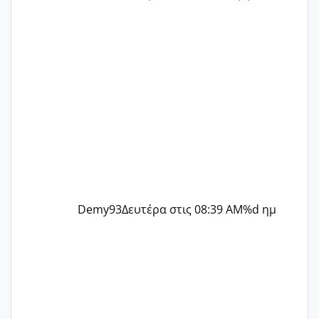
@Zenia z @melitiniღ @Christi.D.
@flowerv @Riaa @Ngsofia
Demy93
Δευτέρα στις 08:39 AM
%d ημ