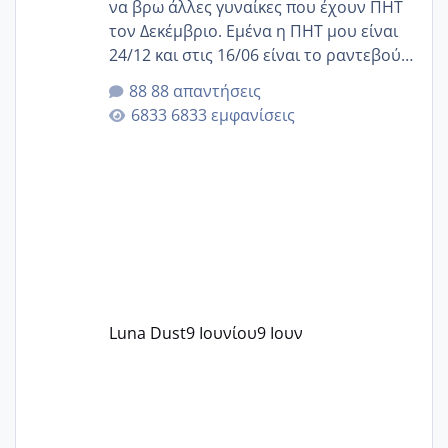
να βρω άλλες γυναίκες που έχουν ΠΗΤ
τον Δεκέμβριο. Εμένα η ΠΗΤ μου είναι
24/12 και στις 16/06 είναι το ραντεβού
της αυχενικής διαφάνειας. Έχω αρκετό
88 απαντήσεις
άγχος και οι μέρες δεν φαίνεται να
6833 εμφανίσεις
περνάνε με τίποτα.
Luna Dust
9 Ιουνίου
9 Ιουν