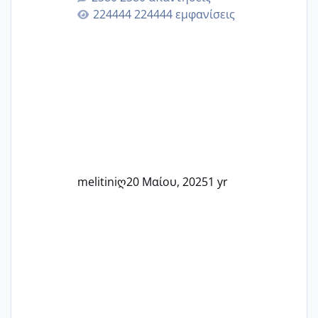
Εδώ θα μοιραστούμε αγωνίες, χαρές,
224444 εμφανίσεις
εμπειρίες και κάθε μικρή ή μεγάλη
στιγμή αυτού του ξεχωριστού ταξιδιού.
Καμία δεν είναι μόνη – όλες μαζί
μπορούμε να στηρίξουμε η μία την
άλλη, να δώσουμε κουράγιο στις
δύσκολες στιγμές και να γιορτάσουμε
τις μικρές και μεγάλες νίκες. Είτε είστε
στο στάδιο της προετοιμασίας, είτε
ετοιμάζεστε
melitiniღ
20 Μαίου, 2025
1 yr