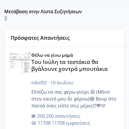
Μετάβαση στην Λίστα Συζητήσεων
Πρόσφατες Απαντήσεις
Του Ιούλη τα τεστάκια θα βγάλουνε χοντρά μπουτάκια
Θέλω να γίνω μαμά
Του Ιούλη τα τεστάκια θα
βγάλουνε χοντρά μπουτάκια
nikol92
·
10 Ιουλίου
Ελπίζω να σας φέρω γούρι 😜 (Μόνο
στον εαυτό μου δε φέρνω)😅 Βουρ στο
πατσά όσες είστε στις μέρες!!!💙🩷
200 απαντήσεις
11708 εμφανίσεις