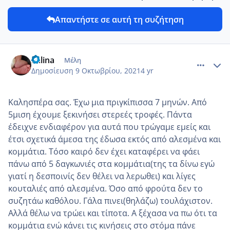
Απαντήστε σε αυτή τη συζήτηση
comment_1251954
Author stats
kalina
Μέλη
Δημοσίευση
9 Οκτωβρίου, 2021
4 yr
Καλησπέρα σας. Έχω μια πριγκίπισσα 7 μηνών. Από
5μιση έχουμε ξεκινήσει στερεές τροφές. Πάντα
έδειχνε ενδιαφέρον για αυτά που τρώγαμε εμείς και
έτσι σχετικά άμεσα της έδωσα εκτός από αλεσμένα και
κομμάτια. Τόσο καιρό δεν έχει καταφέρει να φάει
πάνω από 5 δαγκωνιές στα κομμάτια(της τα δίνω εγώ
γιατί η δεσποινίς δεν θέλει να λερωθει) και λίγες
κουταλιές από αλεσμένα. Όσο από φρούτα δεν το
συζητάω καθόλου. Γάλα πινει(θηλάζω) τουλάχιστον.
Αλλά θέλω να τρώει και τίποτα. Α ξέχασα να πω ότι τα
κομμάτια ενώ κάνει τις κινήσεις στο στόμα πάνε