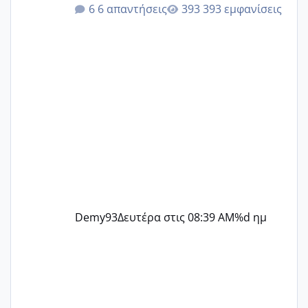
@Elk @Melikara86 @Παρασκευαιδου
6 απαντήσεις
393 εμφανίσεις
@Zenia z @melitiniღ @Christi.D.
@flowerv @Riaa @Ngsofia
Demy93
Δευτέρα στις 08:39 AM
%d ημ