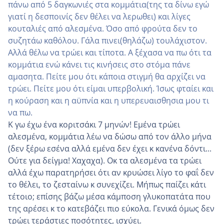
πάνω από 5 δαγκωνιές στα κομμάτια(της τα δίνω εγώ
γιατί η δεσποινίς δεν θέλει να λερωθει) και λίγες
κουταλιές από αλεσμένα. Όσο από φρούτα δεν το
συζητάω καθόλου. Γάλα πινει(θηλάζω) τουλάχιστον.
Αλλά θέλω να τρώει και τίποτα. Α ξέχασα να πω ότι τα
κομμάτια ενώ κάνει τις κινήσεις στο στόμα πάνε
αμασητα. Πείτε μου ότι κάποια στιγμή θα αρχίζει να
τρώει. Πείτε μου ότι είμαι υπερβολική. Ίσως φταίει και
η κούραση και η αϋπνία και η υπερευαισθησια μου τι
να πω.
Κ γω έχω ένα κοριτσάκι 7 μηνών! Εμένα τρώει
αλεσμένα, κομμάτια λέω να δώσω από τον άλλο μήνα
(δεν ξέρω εσένα αλλά εμένα δεν έχει κ κανένα δόντι...
Ούτε για δείγμα! Χαχαχα). Οκ τα αλεσμένα τα τρώει
αλλά έχω παρατηρήσει ότι αν κρυώσει λίγο το φαΐ δεν
το θέλει, το ζεσταίνω κ συνεχίζει. Μήπως παίζει κάτι
τέτοιο; επίσης βάζω μέσα κάμποση γλυκοπατάτα που
της αρέσει κ το κατεβάζει πιο εύκολα. Γενικά όμως δεν
τρώει τεράστιες ποσότητες, ισχύει.