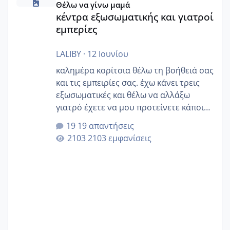
Θέλω να γίνω μαμά
κέντρα εξωσωματικής και γιατροί
εμπερίες
LALIBY
·
12 Ιουνίου
καλημέρα κορίτσια θέλω τη βοήθειά σας
και τις εμπειρίες σας. έχω κάνει τρεις
εξωσωματικές και θέλω να αλλάξω
γιατρό έχετε να μου προτείνετε κάποιον
που μείνατε ευχαριστημένες και είχατε
19 απαντήσεις
επιιτυχία? έκανα στο υγεία με τον
2103 εμφανίσεις
ζερβομανωλάκη (δεν το εψαξε καθόλου
το θέμα δεν μου άρεσε καθο΄λου) και
στο γένεσις με τον πάντο