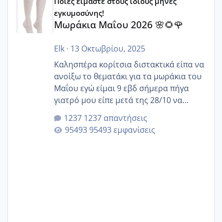
Ποιές είμαστε στους ίδιους μήνες
εγκυμοσύνης!
Μωράκια Μαΐου 2026 🌸🌻🌹
Elk
·
13 Οκτωβρίου, 2025
Καλησπέρα κορίτσια διστακτικά είπα να
ανοίξω το θεματάκι για τα μωράκια του
Μαΐου εγώ είμαι 9 εβδ σήμερα πήγα
γιατρό μου είπε μετά της 28/10 να
κλείσω ραντεβού για την αυχενική είναι
1237 απαντήσεις
καμιά άλλη κοπέλα να γεννάει Μάιο ;;
95493 εμφανίσεις