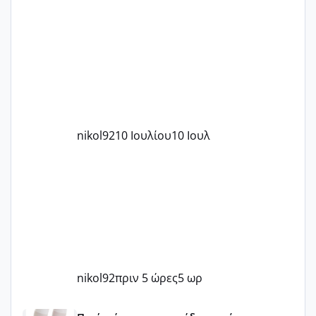
nikol92
10 Ιουλίου
10 Ιουλ
nikol92
πριν 5 ώρες
5 ωρ
Μωράκια Μαΐου 2026 🌸🌻🌹