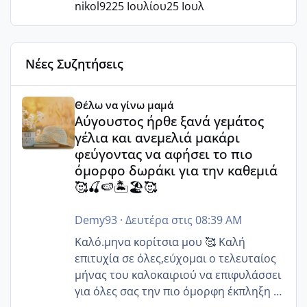
nikol92
25 Ιουλίου
25 Ιουλ
Νέες Συζητήσεις
Αύγουστος ήρθε ξανά γεμάτος γέλια και ανεμελιά μακάρι 
Θέλω να γίνω μαμά
Αύγουστος ήρθε ξανά γεμάτος
γέλια και ανεμελιά μακάρι
φεύγοντας να αφήσει το πιο
όμορφο δωράκι για την καθεμιά
🥰🍒🍉🏝️🏖️🥰
Demy93
·
Δευτέρα στις 08:39 AM
Καλό.μηνα κορίτσια μου 🥰 Καλή
επιτυχία σε όλες,εύχομαι ο τελευταίος
μήνας του καλοκαιριού να επιφυλάσσει
για όλες σας την πιο όμορφη έκπληξη 🧿