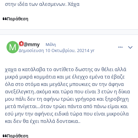
στην ιδέα των αλεσμενων. Χάχα
Παράθεση
comment_1252164
Author stats
M@mmy
Μέλη
Δημοσίευση
10 Οκτωβρίου, 2021
4 yr
χαχα α κατάλαβα το αντίθετο δωστης αν θέλει αλλά
μικρά μικρά κομμάτια και με έλεγχο εμένα τα έβαζε
όλα στο στόμα και μεγάλες μπουκιες αν την άφηνα
ανεξέλεγκτη..ακόμα και τώρα που είναι 3 ετών η δίκια
μου πάλι δεν τη αφήνω τρώει γρήγορα και ξηροβηχη
μετά πνίγεται...όταν τρώει πάντα από πάνω είμαι και
εσύ μην την αφήνεις ειδικά τώρα που είναι μικρούλα
και δεν θα έχει πολλά δοντακια..
Παράθεση