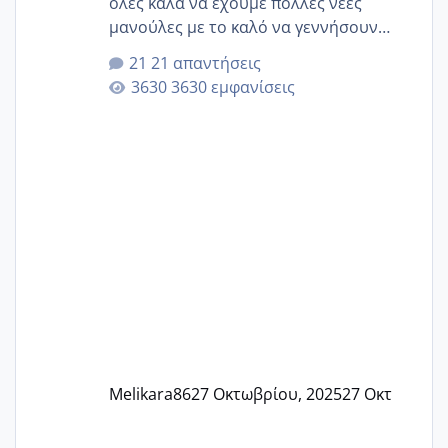
όλες καλά να έχουμε πολλές νέες
μανούλες με το καλό να γεννήσουν
αυτές που ήδη περιμένουν. Να πάρουν
21 απαντήσεις
γερα μωράκια στην αγκαλίτσα τους
3630 εμφανίσεις
🙏🏼🙏🏼 Ας πάμε λοιπόν στο θέμα μου.
Τελευταία περίοδο 25 σεπτεμβρίου
Εδώ και τέσσερις πέντε μέρες νιώθω
αρρωστη δεν έχω κουράγιο για τίποτα
πονάει πολύ το στήθος μου και τα δύο
και βάζω θερμόμετρο και έχω συνεχώς
37 με 37, 3 Έτσι λοιπόν είπα να κάνω
ένα τεστ την παρασ
Melikara86
27 Οκτωβρίου, 2025
27 Οκτ