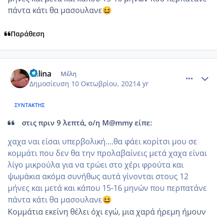
πάντα κάτι θα μασουλανε
😆
Παράθεση
comment_1252046
Author stats
kalina
Μέλη
Δημοσίευση
10 Οκτωβρίου, 2021
4 yr
ΣΥΝΤΆΚΤΗΣ
στις πριν 9 λεπτά, ο/η M@mmy είπε:
χαχα ναι είσαι υπερβολική....θα φάει κορίτσι μου σε
κομμάτι που δεν θα την προλαβαίνεις μετά χαχα είναι
λίγο μικρούλα για να τρώει στο χέρι φρούτα και
ψωμάκια ακόμα συνήθως αυτά γίνονται στους 12
μήνες και μετά και κάπου 15-16 μηνών που περπατάνε
πάντα κάτι θα μασουλανε
😆
Κομμάτια εκείνη θέλει όχι εγώ, μια χαρά ήρεμη ήμουν