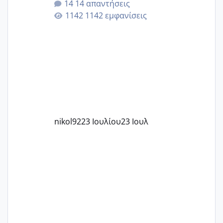
14 απαντήσεις
εγκυμοσύνη, που έπρεπε να τερματιστεί
1142 εμφανίσεις
στην 27η εβδομάδα και προσπαθώ 7
μήνες ήδη και αρχίζω να αγχώνομαι με
το 1,18... Είμαι 33.. Κάποια που να έμεινε
με χαμηλή άμη???
nikol92
23 Ιουλίου
23 Ιουλ