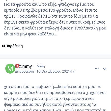
Για τα φρούτα κάνω το εξής, φτιάχνω κρέμα του
εμπορίου κ τρίβω μέσα ένα φρούτο. Μόνο έτσι το
τρώει. Προφανώς δε λέω ότι είναι το ίδιο με το να
έτρωγε σκέτα φρούτα κ ξέρω ότι αυτές οι κρέμες ίσως
δεν είναι η καλύτερη επιλογή όμως η εναλλακτική μου
είναι να μην φαει καθόλου...
Παράθεση
comment_1252045
Author stats
M@mmy
Μέλη
Δημοσίευση
10 Οκτωβρίου, 2021
4 yr
χαχα ναι είσαι υπερβολική....θα φάει κορίτσι μου σε
κομμάτι που δεν θα την προλαβαίνεις μετά χαχα είναι
λίγο μικρούλα για να τρώει στο χέρι φρούτα και
ψωμάκια ακόμα συνήθως αυτά γίνονται στους 12
μήνες και μετά και κάπου 15-16 μηνών που περπατάνε