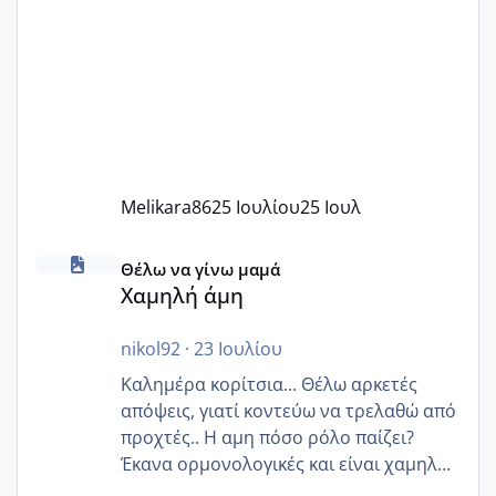
Melikara86
25 Ιουλίου
25 Ιουλ
Χαμηλή άμη
Θέλω να γίνω μαμά
Χαμηλή άμη
nikol92
·
23 Ιουλίου
Καλημέρα κορίτσια... Θέλω αρκετές
απόψεις, γιατί κοντεύω να τρελαθώ από
προχτές.. Η αμη πόσο ρόλο παίζει?
Έκανα ορμονολογικές και είναι χαμηλή
για την ηλικία μου.. Είχα ήδη μια