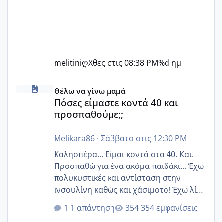
melitiniღ
Χθες στις 08:38 PM
%d ημ
Πόσες είμαστε κοντά 40 και προσπαθούμε;;
Θέλω να γίνω μαμά
Πόσες είμαστε κοντά 40 και
προσπαθούμε;;
Melikara86
·
Σάββατο στις 12:30 PM
Καλησπέρα... Είμαι κοντά στα 40. Και.
Προσπαθώ για ένα ακόμα παιδάκι... Έχω
πολυκυστικές και αντίσταση στην
ινσουλίνη καθώς και χάσιμοτο! Έχω λίγα
κιλά παραπάνω και όσο κ αν προσπαθώ
1 απάντηση
354 εμφανίσεις
δεν χάνω εύκολα! Προσπαθώ για ακόμη