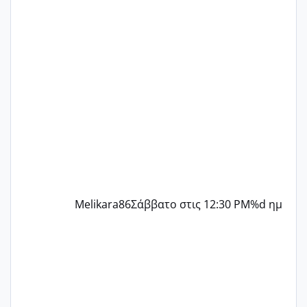
ένα παιδί εδώ και 1,5 χρόνο! Θέλετε να
γράψετε όσες κοπέλες είστε σε
παρόμοια φάση;; Αυτή την στιγμή έχω
δύο χαμένους κύκλους δεν έχω έρθει
περίοδο αυτό τον μήνα περίμενα 20 δεν
ήρθα απλά είδα λίγα ροζ έκανα υπέρηχο
την επομενη μέρα και το ενδομήτριό
ήταν 11,1 χιλιοστά πολύ κα
Melikara86
Σάββατο στις 12:30 PM
%d ημ