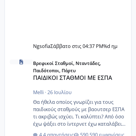
Ngsofia
Σάββατο στις 04:37 PM
%d ημ
ΠΑΙΔΙΚΟΙ ΣΤΑΘΜΟΙ ΜΕ ΕΣΠΑ
Βρεφικοί Σταθμοί, Νταντάδες,
Παιδότοποι, Πάρτυ
ΠΑΙΔΙΚΟΙ ΣΤΑΘΜΟΙ ΜΕ ΕΣΠΑ
Melli
·
26 Ιουλίου
Θα ήθελα οποίος γνωρίζει για τους
παιδικούς σταθμούς με βαουτσερ ΕΣΠΑ
τι ακριβώς ισχύει. Τι καλύπτει? Από όσο
έχω ψάξει στο ίντερνετ έχω καταλάβει
ότι το βαουτσερ καλύπτει όλα τα
4 απαντήσεις
590 εμφανίσεις