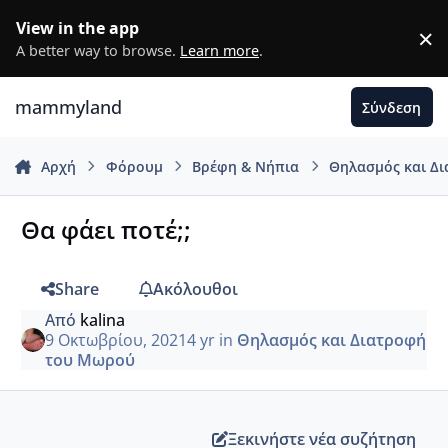
Μετάβαση σε περιεχόμενο
View in the app
×
D
A better way to browse.
Learn more
.
mammyland
Σύνδεση
Αρχή
Φόρουμ
Βρέφη & Νήπια
Θηλασμός και Δ
Θα φάει ποτέ;;
Share
Ακόλουθοι
Από
kalina
9 Οκτωβρίου, 2021
4 yr
in
Θηλασμός και Διατροφή
του Μωρού
Ξεκινήστε νέα συζήτηση