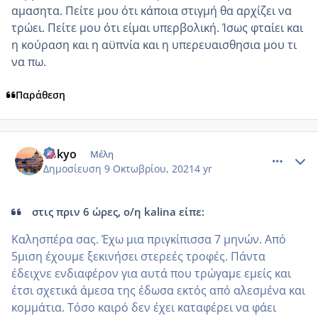
αμασητα. Πείτε μου ότι κάποια στιγμή θα αρχίζει να
τρώει. Πείτε μου ότι είμαι υπερβολική. Ίσως φταίει και
η κούραση και η αϋπνία και η υπερευαισθησια μου τι
να πω.
Παράθεση
comment_1252017
Author stats
Tokyo
Μέλη
Δημοσίευση
9 Οκτωβρίου, 2021
4 yr
στις πριν 6 ώρες, ο/η kalina είπε:
Καλησπέρα σας. Έχω μια πριγκίπισσα 7 μηνών. Από
5μιση έχουμε ξεκινήσει στερεές τροφές. Πάντα
έδειχνε ενδιαφέρον για αυτά που τρώγαμε εμείς και
έτσι σχετικά άμεσα της έδωσα εκτός από αλεσμένα και
κομμάτια. Τόσο καιρό δεν έχει καταφέρει να φάει