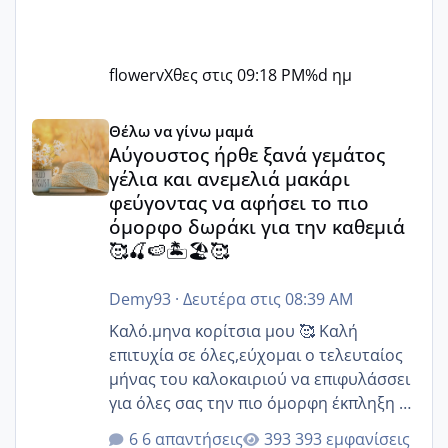
flowerv
Χθες στις 09:18 PM
%d ημ
Αύγουστος ήρθε ξανά γεμάτος γέλια και ανεμελιά μακάρι 
Θέλω να γίνω μαμά
Αύγουστος ήρθε ξανά γεμάτος
γέλια και ανεμελιά μακάρι
φεύγοντας να αφήσει το πιο
όμορφο δωράκι για την καθεμιά
🥰🍒🍉🏝️🏖️🥰
Demy93
·
Δευτέρα στις 08:39 AM
Καλό.μηνα κορίτσια μου 🥰 Καλή
επιτυχία σε όλες,εύχομαι ο τελευταίος
μήνας του καλοκαιριού να επιφυλάσσει
για όλες σας την πιο όμορφη έκπληξη 🧿
@Elk @Melikara86 @Παρασκευαιδου
6 απαντήσεις
393 εμφανίσεις