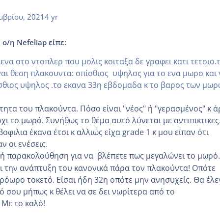
μβρίου, 2021
4 yr
 ο/η Nefeliap είπε:
μενα στο ντοπλερ που μολις κοιταξα δε γραφει κατι τετοιο.
ναι θεση πλακουντα: οπίσθιος υψηλος για το ενα μωρο και 
θιος υψηλος .το εκανα 33η εβδομαδα κ το βαρος των μω
τητα του πλακούντα. Πόσο είναι "νέος" ή "γερασμένος" κ ά
χι το μωρό. Συνήθως το θέμα αυτό λύνεται με αντιπικτικες
φιλια έκανα έτσι κ αλλιώς είχα grade 1 κ μου είπαν ότι
ν οι ενέσεις.
νή παρακολούθηση για να βλέπετε πως μεγαλώνει το μωρό
ι την ανάπτυξη του κανονικά πάρα τον πλακούντα! Οπότε
πρόωρο τοκετό. Είσαι ήδη 32η οπότε μην ανησυχείς. Θα έλε
ό σου μήπως κ θέλει να σε δει νωρίτερα από το
 Με το καλό!