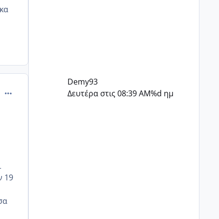
ικα
Demy93
comment_1245222
Δευτέρα στις 08:39 AM
%d ημ
ι
ν 19
σα