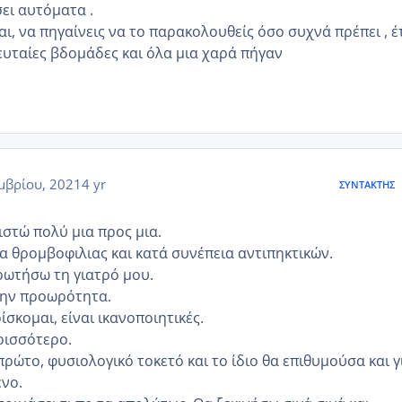
σει αυτόματα .
, να πηγαίνεις να το παρακολουθείς όσο συχνά πρέπει , έ
λευταίες βδομάδες και όλα μια χαρά πήγαν
μβρίου, 2021
4 yr
ΣΥΝΤΆΚΤΗΣ
ιστώ πολύ μια προς μια.
μα θρομβοφιλιας και κατά συνέπεια αντιπηκτικών.
 ρωτήσω τη γιατρό μου.
την προωρότητα.
σκομαι, είναι ικανοποιητικές.
ρισσότερο.
ρώτο, φυσιολογικό τοκετό και το ίδιο θα επιθυμούσα και γ
νο.