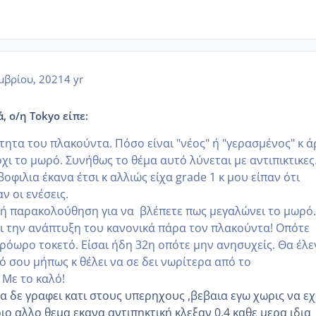
μβρίου, 2021
4 yr
, ο/η Tokyo είπε:
τητα του πλακούντα. Πόσο είναι "νέος" ή "γερασμένος" κ ά
χι το μωρό. Συνήθως το θέμα αυτό λύνεται με αντιπικτικες
φιλια έκανα έτσι κ αλλιώς είχα grade 1 κ μου είπαν ότι
ν οι ενέσεις.
νή παρακολούθηση για να βλέπετε πως μεγαλώνει το μωρό
ι την ανάπτυξη του κανονικά πάρα τον πλακούντα! Οπότε
πρόωρο τοκετό. Είσαι ήδη 32η οπότε μην ανησυχείς. Θα έλε
ό σου μήπως κ θέλει να σε δει νωρίτερα από το
 Με το καλό!
α δε γραφει κατι στους υπερηχους ,βεβαια εγω χωρις να ε
ο αλλο θεμα εκανα αντιπηκτική κλεξαν 0,4 καθε μερα ιδια