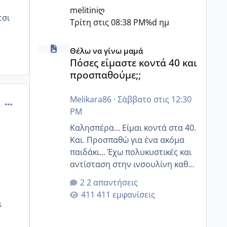
melitiniღ
τσι
Τρίτη στις 08:38 PM
%d ημ
Πόσες είμαστε κοντά 40 και προσπαθούμε;;
Θέλω να γίνω μαμά
Πόσες είμαστε κοντά 40 και
προσπαθούμε;;
Melikara86
·
Σάββατο στις 12:30
comment_1245372
PM
Καλησπέρα... Είμαι κοντά στα 40.
Και. Προσπαθώ για ένα ακόμα
παιδάκι... Έχω πολυκυστικές και
αντίσταση στην ινσουλίνη καθώς
και χάσιμοτο! Έχω λίγα κιλά
2 απαντήσεις
παραπάνω και όσο κ αν
411 εμφανίσεις
προσπαθώ δεν χάνω εύκολα!
ι
Προσπαθώ για ακόμη ένα παιδί
εδώ και 1,5 χρόνο! Θέλετε να