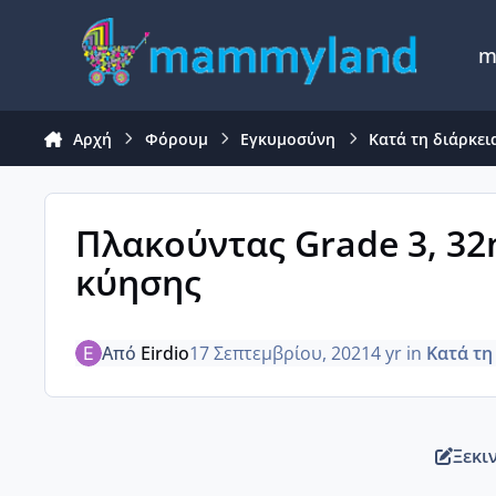
Μετάβαση σε περιεχόμενο
m
Αρχή
Φόρουμ
Εγκυμοσύνη
Κατά τη διάρκει
Πλακούντας Grade 3, 3
κύησης
Από
Eirdio
17 Σεπτεμβρίου, 2021
4 yr
in
Κατά τη
Ξεκι