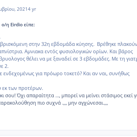
μβρίου, 2021
4 yr
ο/η Eirdio είπε:
.
 βρισκόμενη στην 32η εβδομάδα κύησης. Βρέθηκε πλακού
καπνίστρια. Αμνιακα εντός φυσιολογικών ορίων. Και βάρος
βρυολογος θέλει να με ξαναδεί σε 3 εβδομάδες. Με τη γιατ
ε 2.
με ενδεχομένως για πρόωρο τοκετό? Και αν ναι, συνήθως
 εκ των προτέρων.
ι σου! Όχι απαραίτητα ..., μπορεί να μείνει στάσιμος εκεί γ
 παρακολούθηση πιο συχνά .,,, μην αγχώνεσαι.,,,