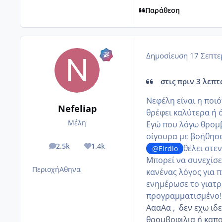
Παράθεση
Δημοσίευση
17 Σεπτε
στις πριν 3 λεπτά
Νεφέλη είναι η ποιό
Nefeliap
θρέφει καλύτερα ή ό
Μέλη
Εγώ που λόγω θρομβο
σίγουρα με βοήθησα
2.5k
1.4k
θέλει στε
@Eirdio
posts
Reputation
Μπορεί να συνεχίσε
Περιοχή
Αθηνα
κανένας λόγος για 
ενημέρωσε το γιατρ
προγραμματισμένο!
ΑααΑα , δεν εχω ιδε
θρομβοφιλια ή καποι