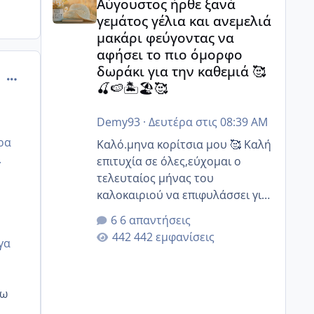
Αύγουστος ήρθε ξανά
γεμάτος γέλια και ανεμελιά
μακάρι φεύγοντας να
αφήσει το πιο όμορφο
δωράκι για την καθεμιά 🥰
comment_1245199
🍒🍉🏝️🏖️🥰
Demy93
·
Δευτέρα στις 08:39 AM
ρα
Καλό.μηνα κορίτσια μου 🥰 Καλή
.
επιτυχία σε όλες,εύχομαι ο
τελευταίος μήνας του
καλοκαιριού να επιφυλάσσει για
.
όλες σας την πιο όμορφη
6 απαντήσεις
έκπληξη 🧿 @Elk @Melikara86
442 εμφανίσεις
γα
@Παρασκευαιδου @Zenia z
@melitiniღ @Christi.D. @flowerv
@Riaa @Ngsofia
χω