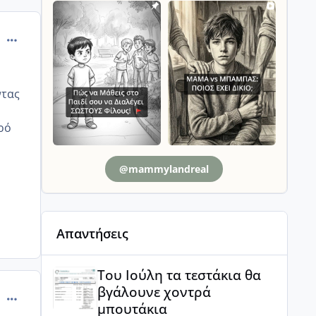
comment_1245034
ντας
ρό
@mammylandreal
Απαντήσεις
Του Ιούλη τα τεστάκια θα βγάλουνε χοντρά μπουτά
Του Ιούλη τα τεστάκια θα
βγάλουνε χοντρά
comment_1245139
μπουτάκια