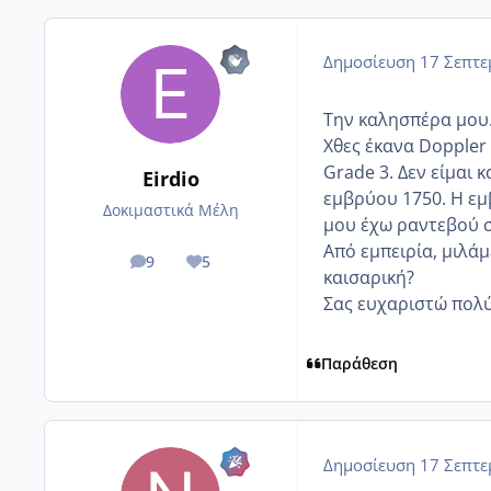
Δημοσίευση
17 Σεπτε
Την καλησπέρα μου
Χθες έκανα Doppler
Grade 3. Δεν είμαι 
Eirdio
εμβρύου 1750. Η εμ
Δοκιμαστικά Μέλη
μου έχω ραντεβού σ
Από εμπειρία, μιλά
9
5
posts
Reputation
καισαρική?
Σας ευχαριστώ πολύ
Παράθεση
Δημοσίευση
17 Σεπτε