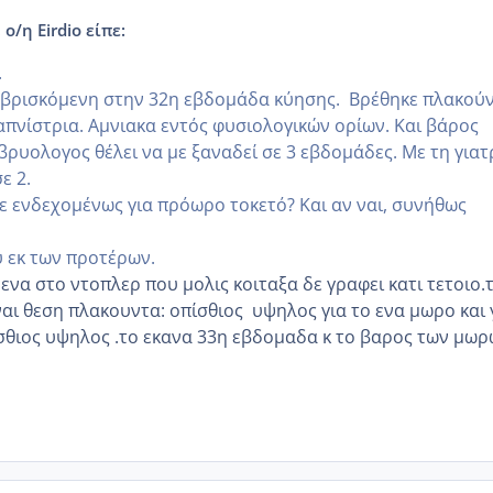
ο/η Eirdio είπε:
.
 βρισκόμενη στην 32η εβδομάδα κύησης. Βρέθηκε πλακού
καπνίστρια. Αμνιακα εντός φυσιολογικών ορίων. Και βάρος
βρυολογος θέλει να με ξαναδεί σε 3 εβδομάδες. Με τη γιατ
ε 2.
με ενδεχομένως για πρόωρο τοκετό? Και αν ναι, συνήθως
 εκ των προτέρων.
μενα στο ντοπλερ που μολις κοιταξα δε γραφει κατι τετοιο.
ναι θεση πλακουντα: οπίσθιος υψηλος για το ενα μωρο και 
θιος υψηλος .το εκανα 33η εβδομαδα κ το βαρος των μω