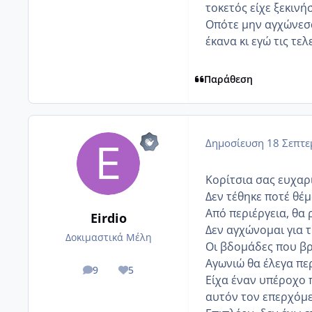
τοκετός είχε ξεκινή
Οπότε μην αγχώνεσαι
έκανα κι εγώ τις τε
Παράθεση
Δημοσίευση
18 Σεπτε
Κορίτσια σας ευχαρ
Δεν τέθηκε ποτέ θέ
Από περιέργεια, θα
Eirdio
Δεν αγχώνομαι για 
Δοκιμαστικά Μέλη
Οι βδομάδες που βρί
Αγωνιώ θα έλεγα πε
9
5
posts
Reputation
Είχα έναν υπέροχο π
αυτόν τον επερχόμε