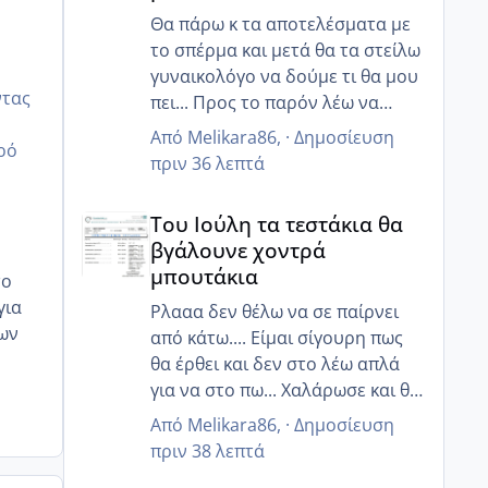
Θα πάρω κ τα αποτελέσματα με
το σπέρμα και μετά θα τα στείλω
γυναικολόγο να δούμε τι θα μου
ντας
πει... Προς το παρόν λέω να
χαλαρώσω όσο μπορώ και να
Από
Melikara86
, ·
Δημοσίευση
ρό
προσπαθήσω με διατροφή και
πριν 36 λεπτά
κάτι ενέσακια να ρυθμίσω αυτά
Του Ιούλη τα τεστάκια θα βγάλουνε χοντρά μπουτά
που πρέπει!! Και ελπίζω να έρθει
Του Ιούλη τα τεστάκια θα
σε όλες μας αυτό που
βγάλουνε χοντρά
επιθυμούμε τόσο πολύ!!
μπουτάκια
το
για
Ρλααα δεν θέλω να σε παίρνει
ρων
από κάτω.... Είμαι σίγουρη πως
θα έρθει και δεν στο λέω απλά
για να στο πω... Χαλάρωσε και θα
δεις. Σε καταλαβαίνω γτ ξέρεις
Από
Melikara86
, ·
Δημοσίευση
ότι κ εγώ στα ίδια πατώματα
πριν 38 λεπτά
είμαι κάποιες φορές!! Αλλά έχει κ