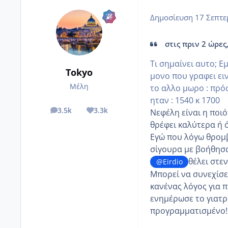
Δημοσίευση
17 Σεπτε
στις πριν 2 ώρες,
Τι σημαίνει αυτο; Ε
Tokyo
μονο που γραφει ει
Μέλη
το αλλο μωρο
:
πρόσ
ηταν : 1540 κ 1700
3.5k
3.3k
Νεφέλη είναι η ποιό
posts
Reputation
θρέφει καλύτερα ή ό
Εγώ που λόγω θρομβο
σίγουρα με βοήθησα
θέλει στε
@Eirdio
Μπορεί να συνεχίσε
κανένας λόγος για 
ενημέρωσε το γιατρ
προγραμματισμένο!