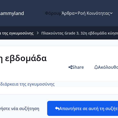
ammyland
Φόρουμ
Άρθρα
Ροή Κοινότητας
α της εγκυμοσύνης
Πλακούντας Grade 3, 32η εβδομάδα κύησ
2η εβδομάδα
Share
Ακόλουθο
 διάρκεια της εγκυμοσύνης
νήστε νέα συζήτηση
Απαντήστε σε αυτή τη συζή