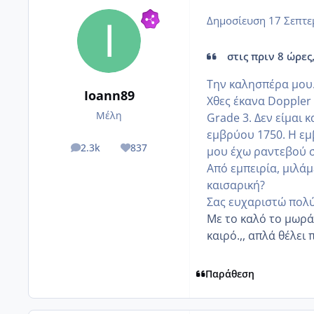
Δημοσίευση
17 Σεπτε
στις πριν 8 ώρες, 
Την καλησπέρα μου
Ioann89
Χθες έκανα Doppler
Μέλη
Grade 3. Δεν είμαι 
εμβρύου 1750. Η εμ
2.3k
837
μου έχω ραντεβού σ
posts
Reputation
Από εμπειρία, μιλά
καισαρική?
Σας ευχαριστώ πολύ
Με το καλό το μωράκ
καιρό.,, απλά θέλει
Παράθεση