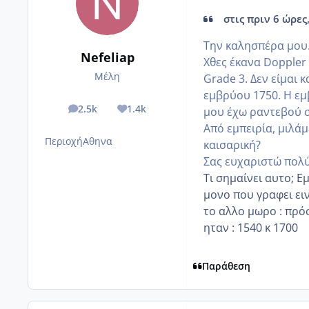
στις πριν 6 ώρες, 
Την καλησπέρα μου
Nefeliap
Χθες έκανα Doppler
Μέλη
Grade 3. Δεν είμαι 
εμβρύου 1750. Η εμ
2.5k
1.4k
μου έχω ραντεβού σ
posts
Reputation
Από εμπειρία, μιλά
Περιοχή
Αθηνα
καισαρική?
Σας ευχαριστώ πολύ
Τι σημαίνει αυτο; Ε
μονο που γραφει ει
το αλλο μωρο
:
πρόσ
ηταν : 1540 κ 1700
Παράθεση