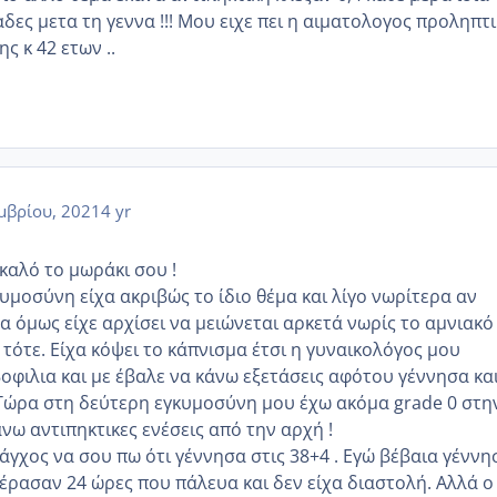
δες μετα τη γεννα !!! Μου ειχε πει η αιματολογος προληπτ
 κ 42 ετων ..
μβρίου, 2021
4 yr
 καλό το μωράκι σου !
υμοσύνη είχα ακριβώς το ίδιο θέμα και λίγο νωρίτερα αν
α όμως είχε αρχίσει να μειώνεται αρκετά νωρίς το αμνιακό
 τότε. Είχα κόψει το κάπνισμα έτσι η γυναικολόγος μου
φιλια και με έβαλε να κάνω εξετάσεις αφότου γέννησα κα
. Τώρα στη δεύτερη εγκυμοσύνη μου έχω ακόμα grade 0 στη
νω αντιπηκτικες ενέσεις από την αρχή !
 άγχος να σου πω ότι γέννησα στις 38+4 . Εγώ βέβαια γέννη
πέρασαν 24 ώρες που πάλευα και δεν είχα διαστολή. Αλλά ο