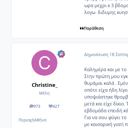
ωρα μεχρι κ 3 βδομα
λογω διδυμης κυησης
Παράθεση
Δημοσίευση
18 Σεπτε
Καλημέρα και με το
Στην πρώτη μου εγκ
θυμάμαι καλά . Εμέν
Christine_
οπότε είχα ήδη λίγο
Μέλη
υποψιάστηκε θρομβο
μετά και είχε δίκιο
973
427
posts
Reputation
εβδομάδα επειδή κά
Για να σου φύγει το
Περιοχή
Αθήνα
με καισαρική γιατί 