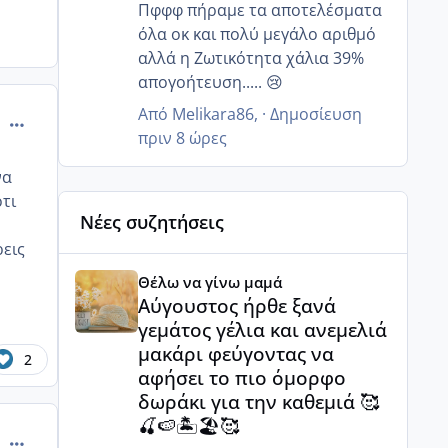
ζουν?
Πφφφ πήραμε τα αποτελέσματα
όλα οκ και πολύ μεγάλο αριθμό
αλλά η Ζωτικότητα χάλια 39%
απογοήτευση..... 😢
Από
Melikara86
, ·
Δημοσίευση
comment_996529
πριν 8 ώρες
να
ότι
Νέες συζητήσεις
ρεις
Αύγουστος ήρθε ξανά γεμάτος γέλια και ανεμελιά μ
Θέλω να γίνω μαμά
Αύγουστος ήρθε ξανά
γεμάτος γέλια και ανεμελιά
μακάρι φεύγοντας να
2
αφήσει το πιο όμορφο
δωράκι για την καθεμιά 🥰
🍒🍉🏝️🏖️🥰
comment_996535