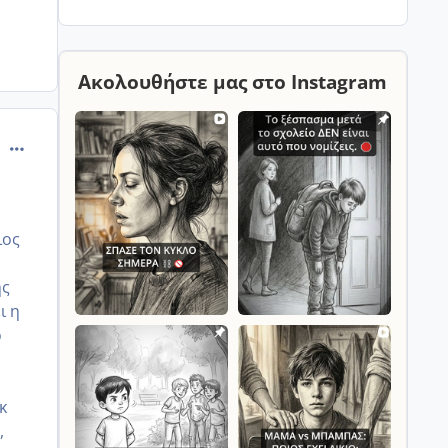
προκυψει καποιο προβλημα κ θελω τον
γιατρο μου που του εχω απολυτη
εμπιστοσυνη, παω στο Ιασω για να
Ακολουθήστε μας στο Instagram
comment_996523
ιος
ης
ι η
ο
κ
,