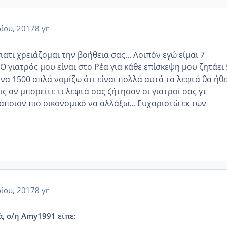
ίου, 2017
8 yr
τι χρειάζομαι την βοήθεια σας... Λοιπόν εγώ είμαι 7
 γιατρός μου είναι στο Ρέα για κάθε επίσκεψη μου ζητάει 
ννα 1500 απλά νομίζω ότι είναι πολλά αυτά τα λεφτά θα ήθ
εις αν μπορείτε τι λεφτά σας ζήτησαν οι γιατροί σας γτ
άποιον πιο οικονομικό να αλλάξω... Ευχαριστώ εκ των
ίου, 2017
8 yr
ά, ο/η Amy1991 είπε: