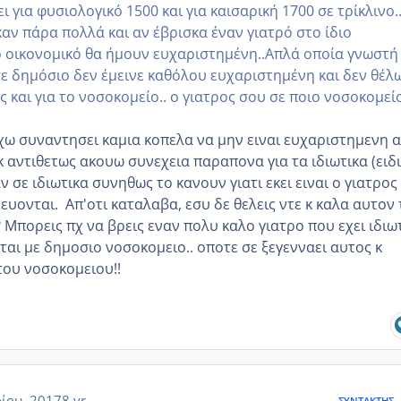
ι για φυσιολογικό 1500 και για καισαρική 1700 σε τρίκλινο..
αν πάρα πολλά και αν έβρισκα έναν γιατρό στο ίδιο
ο οικονομικό θα ήμουν ευχαριστημένη..Απλά οποία γνωστή 
σε δημόσιο δεν έμεινε καθόλου ευχαριστημένη και δεν θέλ
ς και για το νοσοκομείο.. ο γιατρος σου σε ποιο νοσοκομεί
χω συναντησει καμια κοπελα να μην ειναι ευχαριστημενη 
 αντιθετως ακουω συνεχεια παραπονα για τα ιδιωτικα (ειδ
αν σε ιδιωτικα συνηθως το κανουν γιατι εκει ειναι ο γιατρος
ευονται. Απ'οτι καταλαβα, εσυ δε θελεις ντε κ καλα αυτον
 Μπορεις πχ να βρεις εναν πολυ καλο γιατρο που εχει ιδιω
ται με δημοσιο νοσοκομειο.. οποτε σε ξεγενναει αυτος κ
 του νοσοκομειου!!
ίου, 2017
8 yr
ΣΥΝΤΆΚΤΗΣ