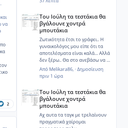
37 λεπτά
.
Του Ιούλη τα τεστάκια θα βγάλουνε χοντρά μπουτά
Του Ιούλη τα τεστάκια θα
και
βγάλουνε χοντρά
ω να
μπουτάκια
ο
Ζωτικότητα έτσι το γράφει.. Η
απο
γυναικολόγος μου είπε ότι τα
ικα
αποτελέσματα είναι καλά... Αλλά
δεν ξέρω.. Θα στο ανεβάσω να το
 τον
δεις κ εσύ
Από
Melikara86
, ·
Δημοσίευση
τικο
πριν 1 ώρα
Του Ιούλη τα τεστάκια θα βγάλουνε χοντρά μπουτά
Του Ιούλη τα τεστάκια θα
βγάλουνε χοντρά
2
μπουτάκια
Αχ αυτα τα ταγκ με τρελαίνουν
πραγματικά χαίρομαι
comment_996526