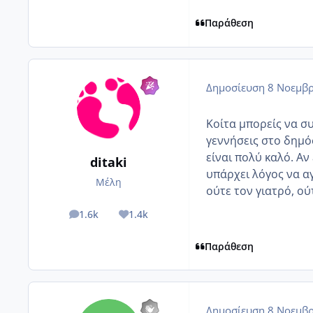
Παράθεση
Δημοσίευση
8 Νοεμβρ
Κοίτα μπορείς να σ
γεννήσεις στο δημόσ
είναι πολύ καλό. Αν
ditaki
υπάρχει λόγος να αγ
Μέλη
ούτε τον γιατρό, ούτ
1.6k
1.4k
posts
Reputation
Παράθεση
Δημοσίευση
8 Νοεμβρ