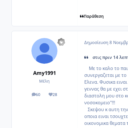
Παράθεση
Δημοσίευση
8 Νοεμβρ
στις πριν 14 λεπ
Mε το καλο το παιδ
Amy1991
συνεργαζεται με το
Μέλη
Ελενα. Φυσικα ειναι
γεννας θα με εχει σ
60
28
διαστολη μου στο κ
posts
Reputation
νοσοκομειο"!!!
Σκεψου κ αυτη την ε
οποια ειναι τσουχτε
οικονομικα θεματα 