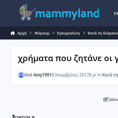
Μετάβαση σε περιεχόμενο
m
Αρχή
Φόρουμ
Εγκυμοσύνη
Κατά τη διάρκει
χρήματα που ζητάνε οι 
Από
Amy1991
8 Νοεμβρίου, 2017
8 yr
in
Κατά τη
Ξεκι
LAST PAGE
1
2
3
4
ΕΠΌΜ.