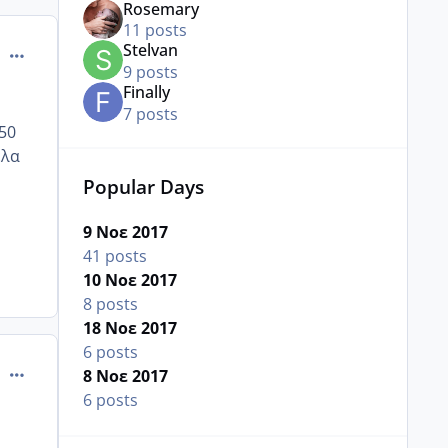
Rosemary
11 posts
Stelvan
comment_996518
9 posts
Finally
7 posts
50
ελα
Popular Days
9 Νοε 2017
41 posts
10 Νοε 2017
8 posts
18 Νοε 2017
6 posts
comment_996520
8 Νοε 2017
6 posts