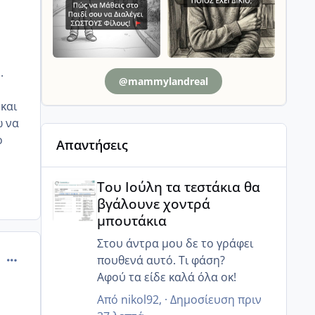
.
@mammylandreal
και
ω να
ο
Απαντήσεις
Του Ιούλη τα τεστάκια θα βγάλουνε χοντρά μπουτά
Του Ιούλη τα τεστάκια θα
βγάλουνε χοντρά
μπουτάκια
Στου άντρα μου δε το γράφει
comment_996524
πουθενά αυτό. Τι φάση?
Αφού τα είδε καλά όλα οκ!
Από
nikol92
, ·
Δημοσίευση
πριν