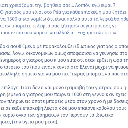
τι χρειάζομαι την βοήθεια σας... Λοιπόν εγώ είμαι 7
 γιατρός μου είναι στο Ρέα για κάθε επίσκεψη μου ζητάει 
ννα 1500 απλά νομίζω ότι είναι πολλά αυτά τα λεφτά θα ήθ
εις αν μπορείτε τι λεφτά σας ζήτησαν οι γιατροί σας γτ
άποιον πιο οικονομικό να αλλάξω... Ευχαριστώ εκ των
ακι σου!! Εμενα με παρακολουθει ιδιωτικος γιατρος ο οπο
 ιασω, λογω οικονομικων ομως αποφασισα να γεννησω στο
 ενημερος ο γιατρος μου κ μου ειπε οτι οταν ερθει η ωρα τ
το ιατρειο του (που ειναι κ κοντα στο Ελενα) μεχρι να φτασε
αταλληλο σημειο για να μου πει "τωρας μπορεις να πας στ
πιλογη. Γιατι δεν ειναι μονο η αμοιβη του γιατρου σου η
ρη (εμενα ο γιατρος μου παιρνει 1000 στη γεννα κ αν εχεις 
τον πληρωνεις οποτε μπορεις μεσα στον χρονο ή με δοσεις
νει σε καθε επισκεψη λεφτα κ δε μου επαιρνε καθολου τους
ν κυριο ογκο των χρηματων τον περνουν τα ιδιωτικα
σεις (την υγεια μου μεσα)...