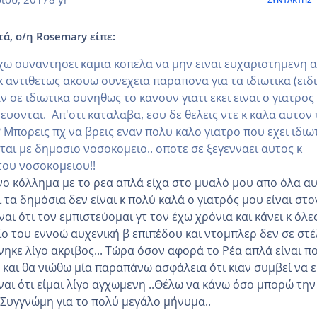
τά, ο/η Rosemary είπε:
χω συναντησει καμια κοπελα να μην ειναι ευχαριστημενη 
 αντιθετως ακουω συνεχεια παραπονα για τα ιδιωτικα (ειδ
αν σε ιδιωτικα συνηθως το κανουν γιατι εκει ειναι ο γιατρος
ευονται. Απ'οτι καταλαβα, εσυ δε θελεις ντε κ καλα αυτον
 Μπορεις πχ να βρεις εναν πολυ καλο γιατρο που εχει ιδιω
ται με δημοσιο νοσοκομειο.. οποτε σε ξεγενναει αυτος κ
 του νοσοκομειου!!
νο κόλλημα με το ρεα απλά είχα στο μυαλό μου απο όλα α
 τα δημόσια δεν είναι κ πολύ καλά ο γιατρός μου είναι στο
ναι ότι τον εμπιστεύομαι γτ τον έχω χρόνια και κάνει κ όλες
ίο του εννοώ αυχενική β επιπέδου και ντομπλερ δεν σε στέ
ηκε λίγο ακριβος... Τώρα όσον αφορά το Ρέα απλά είναι π
 και θα νιώθω μία παραπάνω ασφάλεια ότι κιαν συμβεί να ε
ίναι ότι είμαι λίγο αγχωμενη ..Θέλω να κάνω όσο μπορώ την
..Συγγνώμη για το πολύ μεγάλο μήνυμα..