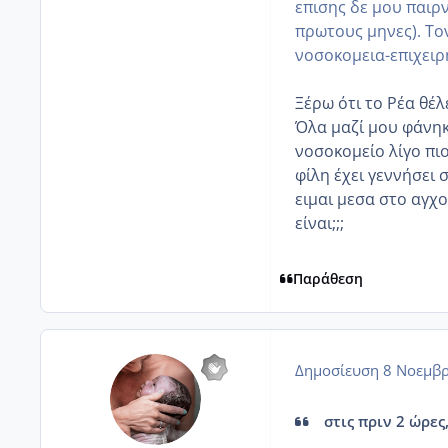
επισης δε μου παιρ
πρωτους μηνες). Το
νοσοκομεια-επιχειρη
Ξέρω ότι το Ρέα θέλε
Όλα μαζί μου φάνηκ
νοσοκομείο λίγο πι
φίλη έχει γεννήσει 
ειμαι μεσα στο αγχο
είναι;;;
Παράθεση
Δημοσίευση
8 Νοεμβρ
στις πριν 2 ώρες