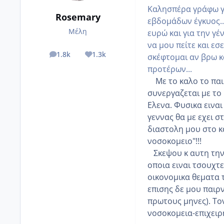
Καλησπέρα γράφω για
Rosemary
εβδομάδων έγκυος..Ο
Μέλη
ευρώ και για την γέ
να μου πείτε και εσ
1.8k
1.3k
σκέφτομαι αν βρω κ
posts
Reputation
προτέρων...
Mε το καλο το παιδ
συνεργαζεται με το
Ελενα. Φυσικα ειναι
γεννας θα με εχει σ
διαστολη μου στο κ
νοσοκομειο"!!!
Σκεψου κ αυτη την ε
οποια ειναι τσουχτε
οικονομικα θεματα 
επισης δε μου παιρ
πρωτους μηνες). Το
νοσοκομεια-επιχειρη