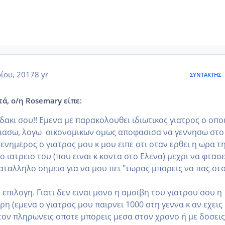
ίου, 2017
8 yr
ΣΥΝΤΆΚΤΗΣ
τά, ο/η Rosemary είπε:
ακι σου!! Εμενα με παρακολουθει ιδιωτικος γιατρος ο οπο
 ιασω, λογω οικονομικων ομως αποφασισα να γεννησω στο
 ενημερος ο γιατρος μου κ μου ειπε οτι οταν ερθει η ωρα τ
το ιατρειο του (που ειναι κ κοντα στο Ελενα) μεχρι να φτασε
αταλληλο σημειο για να μου πει "τωρας μπορεις να πας στ
πιλογη. Γιατι δεν ειναι μονο η αμοιβη του γιατρου σου η
ρη (εμενα ο γιατρος μου παιρνει 1000 στη γεννα κ αν εχεις 
τον πληρωνεις οποτε μπορεις μεσα στον χρονο ή με δοσεις