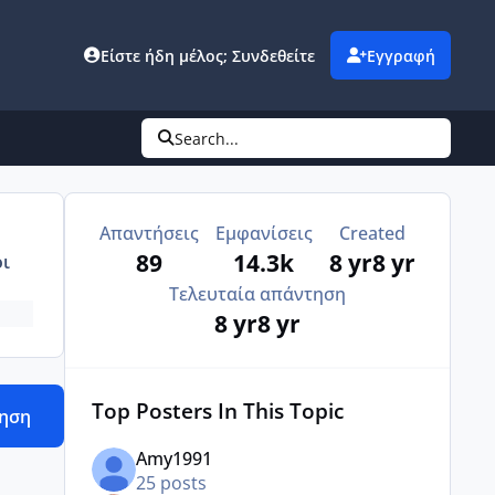
Είστε ήδη μέλος; Συνδεθείτε
Εγγραφή
Search...
Απαντήσεις
Εμφανίσεις
Created
89
14.3k
8 yr
8 yr
ι
Τελευταία απάντηση
8 yr
8 yr
Top Posters In This Topic
τηση
Amy1991
25 posts