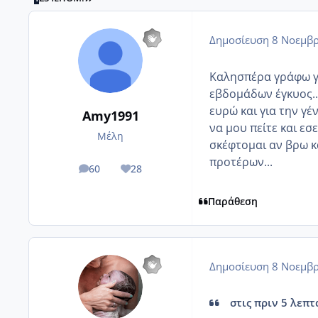
Δημοσίευση
8 Νοεμβρ
Καλησπέρα γράφω για
εβδομάδων έγκυος..Ο
ευρώ και για την γέ
Amy1991
να μου πείτε και εσ
Μέλη
σκέφτομαι αν βρω κ
προτέρων...
60
28
posts
Reputation
Παράθεση
Δημοσίευση
8 Νοεμβρ
στις πριν 5 λεπτ