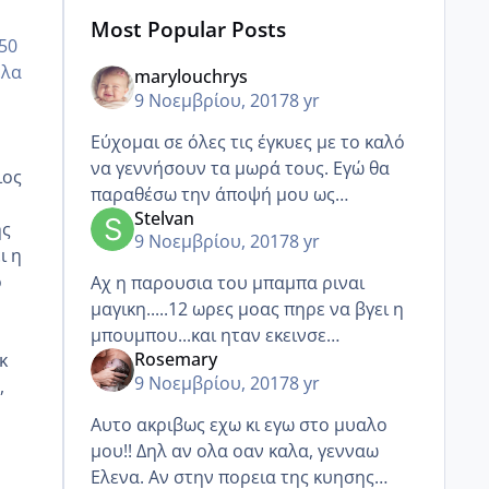
Most Popular Posts
50
ελα
marylouchrys
9 Νοεμβρίου, 2017
8 yr
Εύχομαι σε όλες τις έγκυες με το καλό
να γεννήσουν τα μωρά τους. Εγώ θα
ιος
παραθέσω την άποψή μου ως
Stelvan
επαγγελματίας υγείας σε δημόσιο
ης
9 Νοεμβρίου, 2017
8 yr
νοσοκομείο. Ποτέ δεν ήμουν υπέρ του
ι η
ιδιωτικού για το λόγο ότι αν συμβε
ο
Αχ η παρουσια του μπαμπα ριναι
μαγικη.....12 ωρες μοας πηρε να βγει η
μπουμπου...και ηταν εκεινσε
Rosemary
κ
ολα....κοριτσια μονο που μου κρατουσε
9 Νοεμβρίου, 2017
8 yr
,
το χερι δε φαντάζεστε τι παρηγορια
μου εδινε σαν να μου επαιρνε
Αυτο ακριβως εχω κι εγω στο μυαλο
μου!! Δηλ αν ολα οαν καλα, γενναω
Ελενα. Αν στην πορεια της κυησης