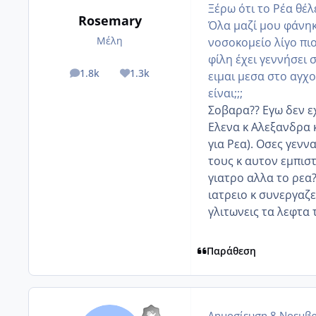
Ξέρω ότι το Ρέα θέλε
Rosemary
Όλα μαζί μου φάνηκ
Μέλη
νοσοκομείο λίγο πι
φίλη έχει γεννήσει 
1.8k
1.3k
ειμαι μεσα στο αγχο
posts
Reputation
είναι;;;
Σοβαρα?? Εγω δεν ε
Ελενα κ Αλεξανδρα κ
για Ρεα). Οσες γενν
τους κ αυτον εμπιστ
γιατρο αλλα το ρεα?
ιατρειο κ συνεργαζε
γλιτωνεις τα λεφτα
Παράθεση
Δημοσίευση
8 Νοεμβρ