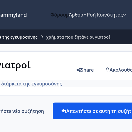
ammyland
Φόρουμ
Άρθρα
Ροή Κοινότητας
α της εγκυμοσύνης
χρήματα που ζητάνε οι γιατροί
γιατροί
Share
Ακόλουθο
 διάρκεια της εγκυμοσύνης
νήστε νέα συζήτηση
Απαντήστε σε αυτή τη συζή