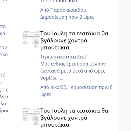
τοοοοσοοο πολυ
Από
Παρασκευαιδου
, ·
Δημοσίευση
πριν 2 ώρες
απο
Του Ιούλη τα τεστάκια θα βγάλουνε χοντρά μπουτά
Του Ιούλη τα τεστάκια θα
ικα
βγάλουνε χοντρά
μπουτάκια
 τον
τικο
Τη κινητικότητα λες?
Μας ενδιαφέρει πόσα μένουν
ζωντανά μετά μετά από ώρες
υτά
νομίζω...
ν
Γιατί ο άντρας μου έχει 85%
Από
nikol92
, ·
Δημοσίευση
πριν 8
 τις
κινητικότητα, αλλα 6 ώρες μετά
ώρες
λνει
μόνο 20% ζουν και 12 ώρες μετά
ολύ
Του Ιούλη τα τεστάκια θα βγάλουνε χοντρά μπουτά
κανένα..
Του Ιούλη τα τεστάκια θα
ίμαι
Γι αυτό μας είπε να κάνουμε πιο
βγάλουνε χοντρά
στοχευμένα επαφή..
μπουτάκια
Μετά από κάποιες ώρες πόσα