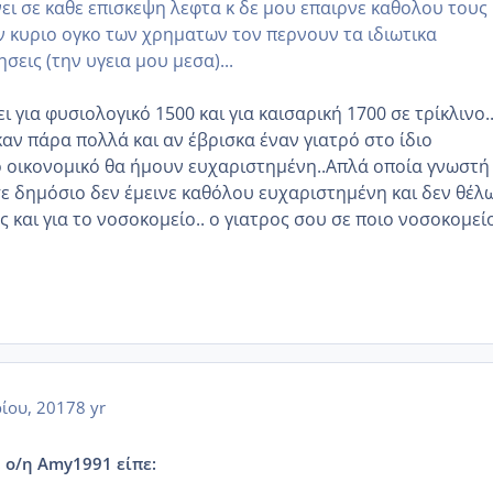
νει σε καθε επισκεψη λεφτα κ δε μου επαιρνε καθολου τους
ν κυριο ογκο των χρηματων τον περνουν τα ιδιωτικα
σεις (την υγεια μου μεσα)...
ι για φυσιολογικό 1500 και για καισαρική 1700 σε τρίκλινο..
αν πάρα πολλά και αν έβρισκα έναν γιατρό στο ίδιο
ο οικονομικό θα ήμουν ευχαριστημένη..Απλά οποία γνωστή 
σε δημόσιο δεν έμεινε καθόλου ευχαριστημένη και δεν θέλ
ς και για το νοσοκομείο.. ο γιατρος σου σε ποιο νοσοκομεί
ίου, 2017
8 yr
, ο/η Amy1991 είπε: