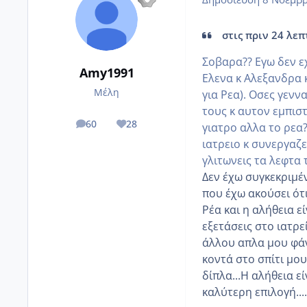
στις πριν 24 λεπ
Σοβαρα?? Εγω δεν ε
Amy1991
Ελενα κ Αλεξανδρα κ
Μέλη
για Ρεα). Οσες γενν
τους κ αυτον εμπιστ
60
28
γιατρο αλλα το ρεα?
posts
Reputation
ιατρειο κ συνεργαζε
γλιτωνεις τα λεφτα
Δεν έχω συγκεκριμέ
που έχω ακούσει ότι
Ρέα και η αλήθεια εί
εξετάσεις στο ιατρε
άλλου απλα μου φάν
κοντά στο σπίτι μου
δίπλα...Η αλήθεια ε
καλύτερη επιλογή..