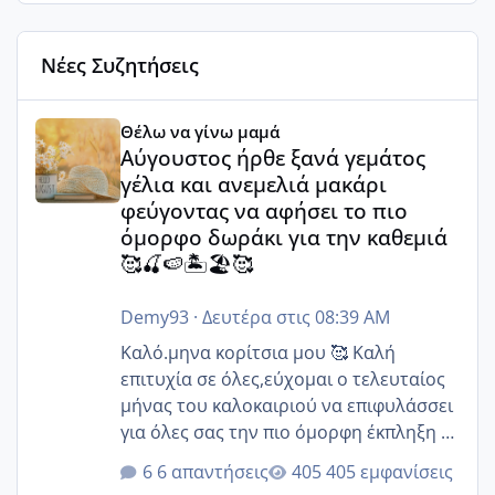
Νέες Συζητήσεις
Αύγουστος ήρθε ξανά γεμάτος γέλια και ανεμελιά μακάρι 
Θέλω να γίνω μαμά
Αύγουστος ήρθε ξανά γεμάτος
γέλια και ανεμελιά μακάρι
φεύγοντας να αφήσει το πιο
όμορφο δωράκι για την καθεμιά
🥰🍒🍉🏝️🏖️🥰
Demy93
·
Δευτέρα στις 08:39 AM
Καλό.μηνα κορίτσια μου 🥰 Καλή
επιτυχία σε όλες,εύχομαι ο τελευταίος
μήνας του καλοκαιριού να επιφυλάσσει
για όλες σας την πιο όμορφη έκπληξη 🧿
@Elk @Melikara86 @Παρασκευαιδου
6 απαντήσεις
405 εμφανίσεις
@Zenia z @melitiniღ @Christi.D.