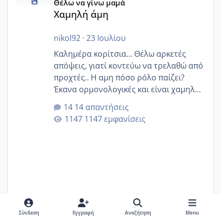
Θέλω να γίνω μαμά
Χαμηλή άμη
nikol92
·
23 Ιουλίου
Καλημέρα κορίτσια... Θέλω αρκετές
απόψεις, γιατί κοντεύω να τρελαθώ από
προχτές.. Η αμη πόσο ρόλο παίζει?
Έκανα ορμονολογικές και είναι χαμηλή
για την ηλικία μου.. Είχα ήδη μια
14 απαντήσεις
εγκυμοσύνη, που έπρεπε να τερματιστεί
1147 εμφανίσεις
στην 27η εβδομάδα και προσπαθώ 7
μήνες ήδη και αρχίζω να αγχώνομαι με
το 1,18... Είμαι 33.. Κάποια που να έμεινε
με χαμηλή άμη???
Σύνδεση
Εγγραφή
Αναζήτηση
Menu