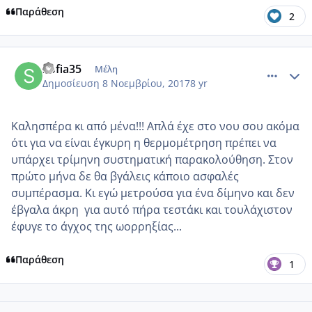
Παράθεση
2
comment_996521
Author stats
Sofia35
Μέλη
Δημοσίευση
8 Νοεμβρίου, 2017
8 yr
Καλησπέρα κι από μένα!!! Απλά έχε στο νου σου ακόμα
ότι για να είναι έγκυρη η θερμομέτρηση πρέπει να
υπάρχει τρίμηνη συστηματική παρακολούθηση. Στον
πρώτο μήνα δε θα βγάλεις κάποιο ασφαλές
συμπέρασμα. Κι εγώ μετρούσα για ένα δίμηνο και δεν
έβγαλα άκρη για αυτό πήρα τεστάκι και τουλάχιστον
έφυγε το άγχος της ωορρηξίας...
Παράθεση
1