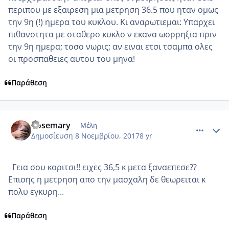
περιπου με εξαιρεση μια μετρηση 36.5 που ηταν ομως
την 9η (!) ημερα του κυκλου. Κι αναρωτιεμαι: Υπαρχει
πιθανοτητα με σταθερο κυκλο ν εκανα ωορρηξια πριν
την 9η ημερα; τοσο νωρις; αν ειναι ετσι τσαμπα ολες
οι προσπαθειες αυτου του μηνα!
Παράθεση
comment_996509
Author stats
Rosemary
Μέλη
Δημοσίευση
8 Νοεμβρίου, 2017
8 yr
Γεια σου κοριτσι!! ειχες 36,5 κ μετα ξαναεπεσε??
Επισης η μετρηση απο την μασχαλη δε θεωρειται κ
πολυ εγκυρη...
Παράθεση