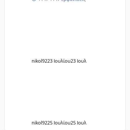
στην 27η εβδομάδα και προσπαθώ 7
μήνες ήδη και αρχίζω να αγχώνομαι με
το 1,18... Είμαι 33.. Κάποια που να έμεινε
με χαμηλή άμη???
nikol92
23 Ιουλίου
23 Ιουλ
nikol92
25 Ιουλίου
25 Ιουλ