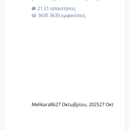
αυτές που ήδη περιμένουν. Να πάρουν
21 απαντήσεις
γερα μωράκια στην αγκαλίτσα τους
3635 εμφανίσεις
🙏🏼🙏🏼 Ας πάμε λοιπόν στο θέμα μου.
Τελευταία περίοδο 25 σεπτεμβρίου
Εδώ και τέσσερις πέντε μέρες νιώθω
αρρωστη δεν έχω κουράγιο για τίποτα
πονάει πολύ το στήθος μου και τα δύο
και βάζω θερμόμετρο και έχω συνεχώς
37 με 37, 3 Έτσι λοιπόν είπα να κάνω
ένα τεστ την παρασ
Melikara86
27 Οκτωβρίου, 2025
27 Οκτ