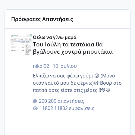
Πρόσφατες Απαντήσεις
Του Ιούλη τα τεστάκια θα βγάλουνε χοντρά μπουτάκια
Θέλω να γίνω μαμά
Του Ιούλη τα τεστάκια θα
βγάλουνε χοντρά μπουτάκια
nikol92
·
10 Ιουλίου
Ελπίζω να σας φέρω γούρι 😜 (Μόνο
στον εαυτό μου δε φέρνω)😅 Βουρ στο
πατσά όσες είστε στις μέρες!!!💙🩷
200 απαντήσεις
11802 εμφανίσεις