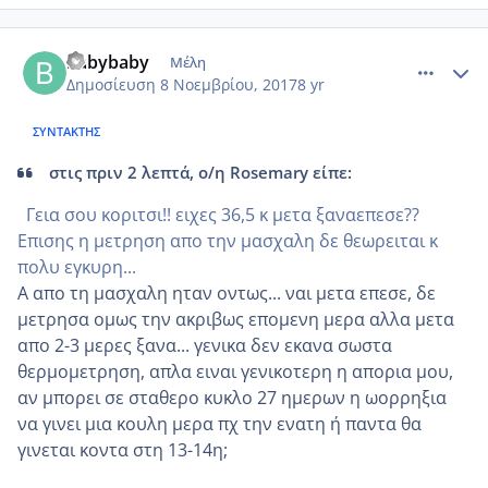
comment_996510
Author stats
babybaby
Μέλη
Δημοσίευση
8 Νοεμβρίου, 2017
8 yr
ΣΥΝΤΆΚΤΗΣ
στις πριν 2 λεπτά, ο/η Rosemary είπε:
Γεια σου κοριτσι!! ειχες 36,5 κ μετα ξαναεπεσε??
Επισης η μετρηση απο την μασχαλη δε θεωρειται κ
πολυ εγκυρη...
Α απο τη μασχαλη ηταν οντως... ναι μετα επεσε, δε
μετρησα ομως την ακριβως επομενη μερα αλλα μετα
απο 2-3 μερες ξανα... γενικα δεν εκανα σωστα
θερμομετρηση, απλα ειναι γενικοτερη η απορια μου,
αν μπορει σε σταθερο κυκλο 27 ημερων η ωορρηξια
να γινει μια κουλη μερα πχ την ενατη ή παντα θα
γινεται κοντα στη 13-14η;