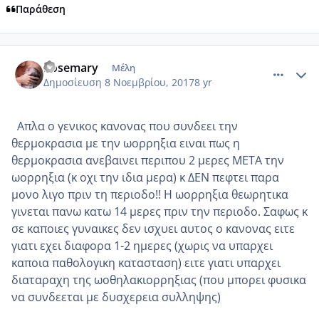
Παράθεση
comment_996512
Author stats
Rosemary
Μέλη
Δημοσίευση
8 Νοεμβρίου, 2017
8 yr
Απλα ο γενικος κανονας που συνδεει την
θερμοκρασια με την ωορρηξια ειναι πως η
θερμοκρασια ανεβαινει περιπου 2 μερες ΜΕΤΑ την
ωορρηξια (κ οχι την ιδια μερα) κ ΔΕΝ πεφτει παρα
μονο λιγο πριν τη περιοδο!! Η ωορρηξια θεωρητικα
γινεται πανω κατω 14 μερες πριν την περιοδο. Σαφως κ
σε καποιες γυναικες δεν ισχυει αυτος ο κανονας ειτε
γιατι εχει διαφορα 1-2 ημερες (χωρις να υπαρχει
καποια παθολογικη κατασταση) ειτε γιατι υπαρχει
διαταραχη της ωοθηλακιορρηξιας (που μπορει φυσικα
να συνδεεται με δυσχερεια συλληψης)