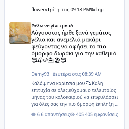
flowerv
Τρίτη στις 09:18 PM
%d ημ
Αύγουστος ήρθε ξανά γεμάτος γέλια και ανεμελιά μακάρι 
Θέλω να γίνω μαμά
Αύγουστος ήρθε ξανά γεμάτος
γέλια και ανεμελιά μακάρι
φεύγοντας να αφήσει το πιο
όμορφο δωράκι για την καθεμιά
🥰🍒🍉🏝️🏖️🥰
Demy93
·
Δευτέρα στις 08:39 AM
Καλό.μηνα κορίτσια μου 🥰 Καλή
επιτυχία σε όλες,εύχομαι ο τελευταίος
μήνας του καλοκαιριού να επιφυλάσσει
για όλες σας την πιο όμορφη έκπληξη 🧿
@Elk @Melikara86 @Παρασκευαιδου
6 απαντήσεις
405 εμφανίσεις
@Zenia z @melitiniღ @Christi.D.
@flowerv @Riaa @Ngsofia