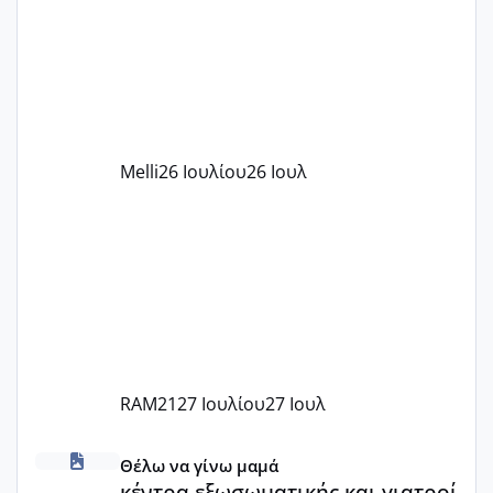
πάρει. Οι παιδικοί σταθμοί έχουν
υπογράψει σύμβαση με την ΕΕΤΑΑ ότι
δέχονται παιδιά με βαουτσερ και ότι
αυτό τα καλύπτει όλα εκτός από έξτρα
όπως σχολικό λεωφορείο κτλ. Είναι
παράνομο να χρεώνουν κάτι επιπλέον.
Melli
26 Ιουλίου
26 Ιουλ
Εγώ πήγα σε έναν ιδιωτικό παιδικό στ
RAM21
27 Ιουλίου
27 Ιουλ
κέντρα εξωσωματικής και γιατροί εμπερίες
Θέλω να γίνω μαμά
κέντρα εξωσωματικής και γιατροί