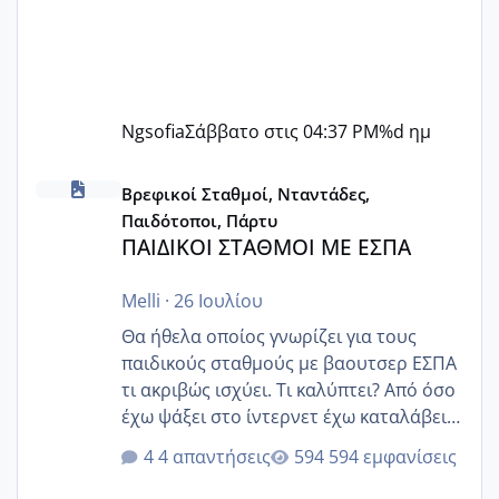
Ngsofia
Σάββατο στις 04:37 PM
%d ημ
ΠΑΙΔΙΚΟΙ ΣΤΑΘΜΟΙ ΜΕ ΕΣΠΑ
Βρεφικοί Σταθμοί, Νταντάδες,
Παιδότοποι, Πάρτυ
ΠΑΙΔΙΚΟΙ ΣΤΑΘΜΟΙ ΜΕ ΕΣΠΑ
Melli
·
26 Ιουλίου
Θα ήθελα οποίος γνωρίζει για τους
παιδικούς σταθμούς με βαουτσερ ΕΣΠΑ
τι ακριβώς ισχύει. Τι καλύπτει? Από όσο
έχω ψάξει στο ίντερνετ έχω καταλάβει
ότι το βαουτσερ καλύπτει όλα τα
4 απαντήσεις
594 εμφανίσεις
δίδακτρα και τα τροφεια του ιδιωτικού
παιδικού σταθμού για όποιον το έχει