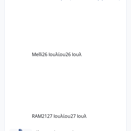
δίδακτρα και τα τροφεια του ιδιωτικού
παιδικού σταθμού για όποιον το έχει
πάρει. Οι παιδικοί σταθμοί έχουν
υπογράψει σύμβαση με την ΕΕΤΑΑ ότι
δέχονται παιδιά με βαουτσερ και ότι
αυτό τα καλύπτει όλα εκτός από έξτρα
όπως σχολικό λεωφορείο κτλ. Είναι
παράνομο να χρεώνουν κάτι επιπλέον.
Melli
26 Ιουλίου
26 Ιουλ
Εγώ πήγα σε έναν ιδιωτικό παιδικό στ
RAM21
27 Ιουλίου
27 Ιουλ
Χαμηλή άμη