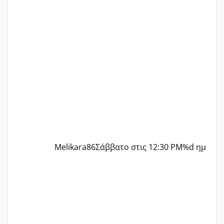
ένα παιδί εδώ και 1,5 χρόνο! Θέλετε να
γράψετε όσες κοπέλες είστε σε
παρόμοια φάση;; Αυτή την στιγμή έχω
δύο χαμένους κύκλους δεν έχω έρθει
περίοδο αυτό τον μήνα περίμενα 20 δεν
ήρθα απλά είδα λίγα ροζ έκανα υπέρηχο
την επομενη μέρα και το ενδομήτριό
ήταν 11,1 χιλιοστά πολύ κα
Melikara86
Σάββατο στις 12:30 PM
%d ημ