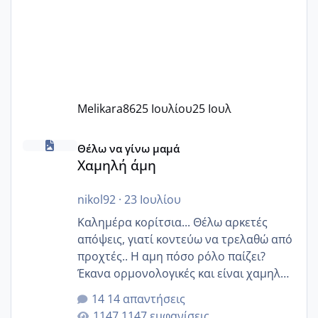
Melikara86
25 Ιουλίου
25 Ιουλ
Χαμηλή άμη
Θέλω να γίνω μαμά
Χαμηλή άμη
nikol92
·
23 Ιουλίου
Καλημέρα κορίτσια... Θέλω αρκετές
απόψεις, γιατί κοντεύω να τρελαθώ από
προχτές.. Η αμη πόσο ρόλο παίζει?
Έκανα ορμονολογικές και είναι χαμηλή
για την ηλικία μου.. Είχα ήδη μια
14 απαντήσεις
εγκυμοσύνη, που έπρεπε να τερματιστεί
1147 εμφανίσεις