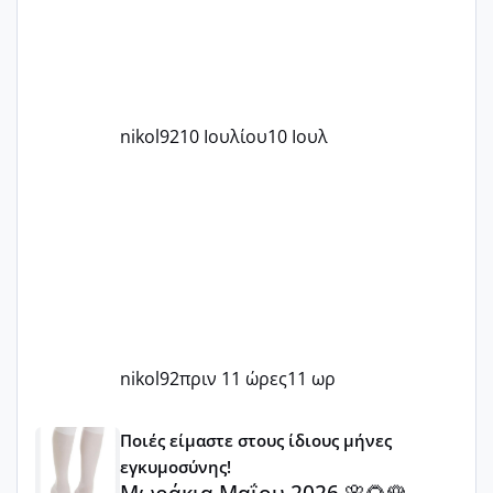
nikol92
10 Ιουλίου
10 Ιουλ
nikol92
πριν 11 ώρες
11 ωρ
Μωράκια Μαΐου 2026 🌸🌻🌹
Ποιές είμαστε στους ίδιους μήνες
εγκυμοσύνης!
Μωράκια Μαΐου 2026 🌸🌻🌹