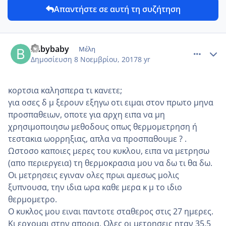
Απαντήστε σε αυτή τη συζήτηση
comment_996506
Author stats
babybaby
Μέλη
Δημοσίευση
8 Νοεμβρίου, 2017
8 yr
κορτσια καλησπερα τι κανετε;
για οσες δ μ ξερουν εξηγω οτι ειμαι στον πρωτο μηνα
προσπαθειων, οποτε για αρχη ειπα να μη
χρησιμοποιησω μεθοδους οπως θερμομετρηση ή
τεστακια ωορρηξιας, απλα να προσπαθουμε ? .
Ωστοσο καποιες μερες του κυκλου, ειπα να μετρησω
(απο περιεργεια) τη θερμοκρασια μου να δω τι θα δω.
Οι μετρησεις εγιναν ολες πρωι αμεσως μολις
ξυπνουσα, την ιδια ωρα καθε μερα κ μ το ιδιο
θερμομετρο.
Ο κυκλος μου ειναι παντοτε σταθερος στις 27 ημερες.
Κι ερχομαι στην απορια. Ολες οι μετρησεις ηταν 35.5