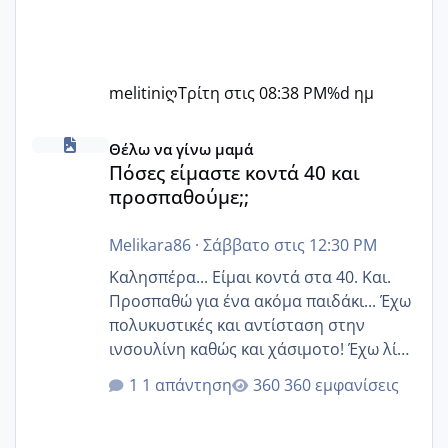
melitiniღ
Τρίτη στις 08:38 PM
%d ημ
Πόσες είμαστε κοντά 40 και προσπαθούμε;;
Θέλω να γίνω μαμά
Πόσες είμαστε κοντά 40 και
προσπαθούμε;;
Melikara86
·
Σάββατο στις 12:30 PM
Καλησπέρα... Είμαι κοντά στα 40. Και.
Προσπαθώ για ένα ακόμα παιδάκι... Έχω
πολυκυστικές και αντίσταση στην
ινσουλίνη καθώς και χάσιμοτο! Έχω λίγα
κιλά παραπάνω και όσο κ αν προσπαθώ
1 απάντηση
360 εμφανίσεις
δεν χάνω εύκολα! Προσπαθώ για ακόμη
ένα παιδί εδώ και 1,5 χρόνο! Θέλετε να
γράψετε όσες κοπέλες είστε σε