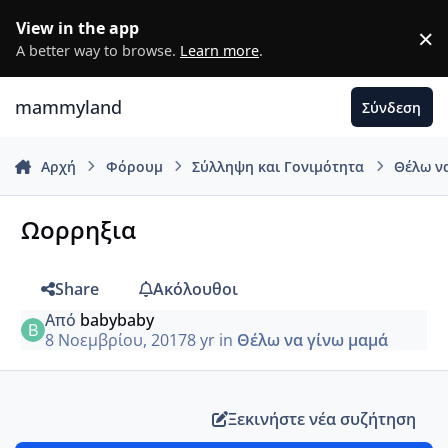
Μετάβαση σε περιεχόμενο
View in the app
×
D
A better way to browse.
Learn more
.
mammyland
Σύνδεση
Αρχή
Φόρουμ
Σύλληψη και Γονιμότητα
Θέλω ν
Ωορρηξια
Share
Ακόλουθοι
Από
babybaby
8 Νοεμβρίου, 2017
8 yr
in
Θέλω να γίνω μαμά
Ξεκινήστε νέα συζήτηση