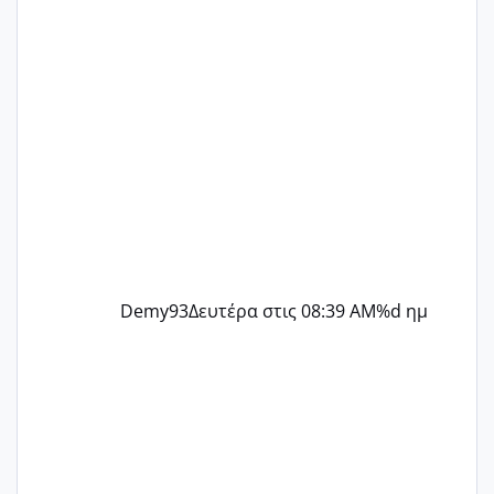
@flowerv @Riaa @Ngsofia
Demy93
Δευτέρα στις 08:39 AM
%d ημ