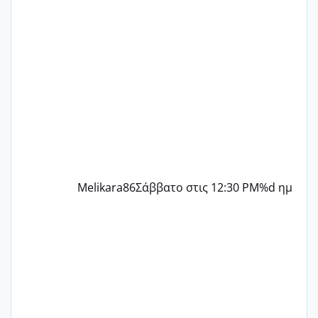
παρόμοια φάση;; Αυτή την στιγμή έχω
δύο χαμένους κύκλους δεν έχω έρθει
περίοδο αυτό τον μήνα περίμενα 20 δεν
ήρθα απλά είδα λίγα ροζ έκανα υπέρηχο
την επομενη μέρα και το ενδομήτριό
ήταν 11,1 χιλιοστά πολύ κα
Melikara86
Σάββατο στις 12:30 PM
%d ημ