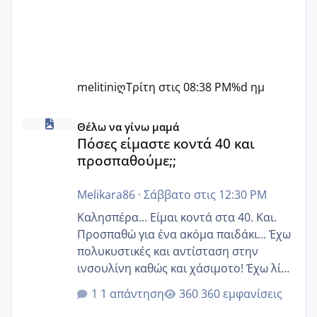
melitiniღ
Τρίτη στις 08:38 PM
%d ημ
Πόσες είμαστε κοντά 40 και προσπαθούμε;;
Θέλω να γίνω μαμά
Πόσες είμαστε κοντά 40 και
προσπαθούμε;;
Melikara86
·
Σάββατο στις 12:30 PM
Καλησπέρα... Είμαι κοντά στα 40. Και.
Προσπαθώ για ένα ακόμα παιδάκι... Έχω
πολυκυστικές και αντίσταση στην
ινσουλίνη καθώς και χάσιμοτο! Έχω λίγα
κιλά παραπάνω και όσο κ αν προσπαθώ
1 απάντηση
360 εμφανίσεις
δεν χάνω εύκολα! Προσπαθώ για ακόμη