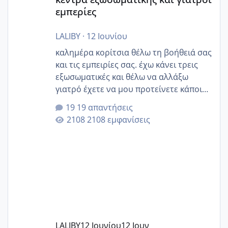
εμπερίες
LALIBY
·
12 Ιουνίου
καλημέρα κορίτσια θέλω τη βοήθειά σας
και τις εμπειρίες σας. έχω κάνει τρεις
εξωσωματικές και θέλω να αλλάξω
γιατρό έχετε να μου προτείνετε κάποιον
που μείνατε ευχαριστημένες και είχατε
19 απαντήσεις
επιιτυχία? έκανα στο υγεία με τον
2108 εμφανίσεις
ζερβομανωλάκη (δεν το εψαξε καθόλου
το θέμα δεν μου άρεσε καθο΄λου) και
στο γένεσις με τον πάντο
LALIBY
12 Ιουνίου
12 Ιουν