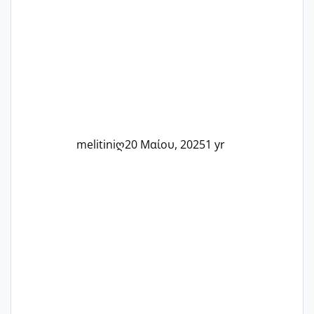
στιγμή αυτού του ξεχωριστού ταξιδιού.
Καμία δεν είναι μόνη – όλες μαζί
μπορούμε να στηρίξουμε η μία την
άλλη, να δώσουμε κουράγιο στις
δύσκολες στιγμές και να γιορτάσουμε
τις μικρές και μεγάλες νίκες. Είτε είστε
στο στάδιο της προετοιμασίας, είτε
ετοιμάζεστε
melitiniღ
20 Μαίου, 2025
1 yr