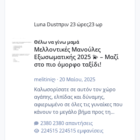
Luna Dust
πριν 23 ώρες
23 ωρ
Μελλοντικές Μανούλες Εξωσωματικής 2025 💫 – Μαζί στο
Θέλω να γίνω μαμά
Μελλοντικές Μανούλες
Εξωσωματικής 2025 💫 – Μαζί
στο πιο όμορφο ταξίδι!
melitiniღ
·
20 Μαίου, 2025
Καλωσορίσατε σε αυτόν τον χώρο
αγάπης, ελπίδας και δύναμης,
αφιερωμένο σε όλες τις γυναίκες που
κάνουν το μεγάλο βήμα προς τη
μητρότητα μέσω εξωσωματικής το 2025.
2380 απαντήσεις
Εδώ θα μοιραστούμε αγωνίες, χαρές,
224515 εμφανίσεις
εμπειρίες και κάθε μικρή ή μεγάλη