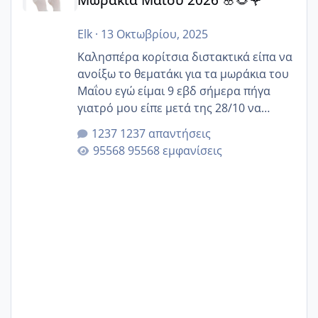
Elk
·
13 Οκτωβρίου, 2025
Καλησπέρα κορίτσια διστακτικά είπα να
ανοίξω το θεματάκι για τα μωράκια του
Μαΐου εγώ είμαι 9 εβδ σήμερα πήγα
γιατρό μου είπε μετά της 28/10 να
κλείσω ραντεβού για την αυχενική είναι
1237 απαντήσεις
καμιά άλλη κοπέλα να γεννάει Μάιο ;;
95568 εμφανίσεις