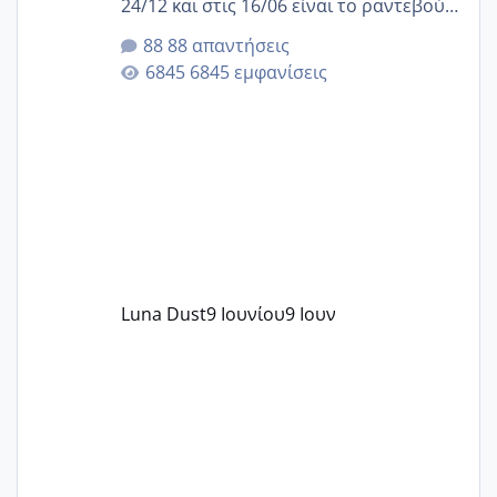
24/12 και στις 16/06 είναι το ραντεβού
της αυχενικής διαφάνειας. Έχω αρκετό
88 απαντήσεις
άγχος και οι μέρες δεν φαίνεται να
6845 εμφανίσεις
περνάνε με τίποτα.
Luna Dust
9 Ιουνίου
9 Ιουν