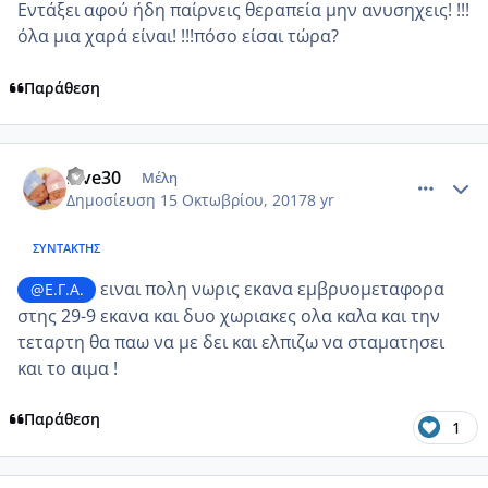
Εντάξει αφού ήδη παίρνεις θεραπεία μην ανυσηχεις! !!!
όλα μια χαρά είναι! !!!πόσο είσαι τώρα?
Παράθεση
comment_993760
Author stats
love30
Μέλη
Δημοσίευση
15 Οκτωβρίου, 2017
8 yr
ΣΥΝΤΆΚΤΗΣ
ειναι πολη νωρις εκανα εμβρυομεταφορα
@Ε.Γ.Α.
στης 29-9 εκανα και δυο χωριακες ολα καλα και την
τεταρτη θα παω να με δει και ελπιζω να σταματησει
και το αιμα !
Παράθεση
1