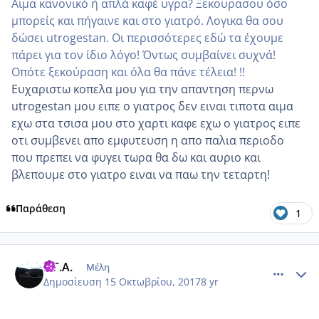
Αιμα κανονικό ή απλά καφέ υγρα? Ξεκουρασου όσο
μπορείς και πήγαινε και στο γιατρό. Λογικα θα σου
δώσει utrogestan. Οι περισσότερες εδώ τα έχουμε
πάρει για τον ίδιο λόγο! Όντως συμβαίνει συχνά!
Οπότε ξεκούραση και όλα θα πάνε τέλεια! !!
Ευχαριστω κοπελα μου για την απαντηση περνω
utrogestan μου ειπε ο γιατρος δεν ειναι τιποτα αιμα
εχω στα τσισα μου στο χαρτι καφε εχω ο γιατρος ειπε
οτι συμβενει απο εμφυτευση η απο παλια περιοδο
που πρεπει να φυγει τωρα θα δω και αυριο και
βλεπουμε στο γιατρο ειναι να παω την τεταρτη!
Παράθεση
1
comment_993759
Author stats
Ε.Γ.Α.
Μέλη
Δημοσίευση
15 Οκτωβρίου, 2017
8 yr