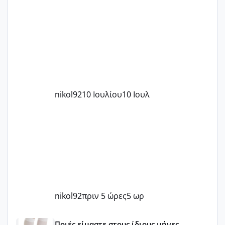
nikol92
10 Ιουλίου
10 Ιουλ
nikol92
πριν 5 ώρες
5 ωρ
Μωράκια Μαΐου 2026 🌸🌻🌹
Ποιές είμαστε στους ίδιους μήνες