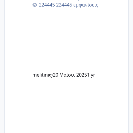
Εδώ θα μοιραστούμε αγωνίες, χαρές,
224445 εμφανίσεις
εμπειρίες και κάθε μικρή ή μεγάλη
στιγμή αυτού του ξεχωριστού ταξιδιού.
Καμία δεν είναι μόνη – όλες μαζί
μπορούμε να στηρίξουμε η μία την
άλλη, να δώσουμε κουράγιο στις
δύσκολες στιγμές και να γιορτάσουμε
τις μικρές και μεγάλες νίκες. Είτε είστε
στο στάδιο της προετοιμασίας, είτε
ετοιμάζεστε
melitiniღ
20 Μαίου, 2025
1 yr