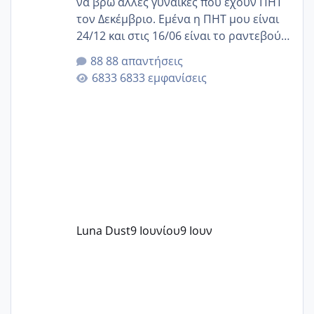
να βρω άλλες γυναίκες που έχουν ΠΗΤ
τον Δεκέμβριο. Εμένα η ΠΗΤ μου είναι
24/12 και στις 16/06 είναι το ραντεβού
της αυχενικής διαφάνειας. Έχω αρκετό
88 απαντήσεις
άγχος και οι μέρες δεν φαίνεται να
6833 εμφανίσεις
περνάνε με τίποτα.
Luna Dust
9 Ιουνίου
9 Ιουν