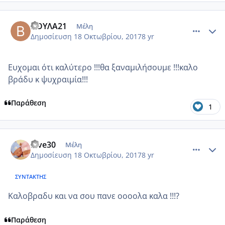
comment_994031
Author stats
ΒΟΥΛΑ21
Μέλη
Δημοσίευση
18 Οκτωβρίου, 2017
8 yr
Ευχομαι ότι καλύτερο !!!θα ξαναμιλήσουμε !!!καλο
βράδυ κ ψυχραιμία!!!
Παράθεση
1
comment_994032
Author stats
love30
Μέλη
Δημοσίευση
18 Οκτωβρίου, 2017
8 yr
ΣΥΝΤΆΚΤΗΣ
Καλοβραδυ και να σου πανε οοοολα καλα !!!?
Παράθεση