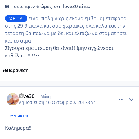
στις πριν 6 ώρες, ο/η love30 είπε:
ειναι πολη νωρις εκανα εμβρυομεταφορα
@Ε.Γ.Α.
στης 29-9 εκανα και δυο χωριακες ολα καλα και την
τεταρτη θα παω να με δει και ελπιζω να σταματησει
και το αιμα !
Σίγουρα εμφυτευση θα είναι! !!!μην αγχώνεσαι
καθόλου! !!!!???
Παράθεση
comment_993814
Author stats
love30
Μέλη
Δημοσίευση
16 Οκτωβρίου, 2017
8 yr
ΣΥΝΤΆΚΤΗΣ
Καλημερα!!!