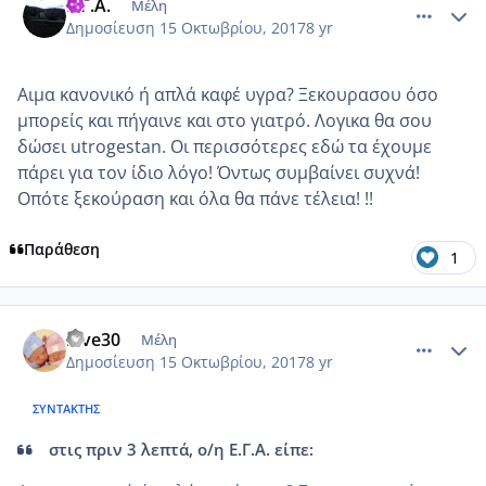
Ε.Γ.Α.
Μέλη
Δημοσίευση
15 Οκτωβρίου, 2017
8 yr
Αιμα κανονικό ή απλά καφέ υγρα? Ξεκουρασου όσο
μπορείς και πήγαινε και στο γιατρό. Λογικα θα σου
δώσει utrogestan. Οι περισσότερες εδώ τα έχουμε
πάρει για τον ίδιο λόγο! Όντως συμβαίνει συχνά!
Οπότε ξεκούραση και όλα θα πάνε τέλεια! !!
Παράθεση
1
comment_993756
Author stats
love30
Μέλη
Δημοσίευση
15 Οκτωβρίου, 2017
8 yr
ΣΥΝΤΆΚΤΗΣ
στις πριν 3 λεπτά, ο/η Ε.Γ.Α. είπε: