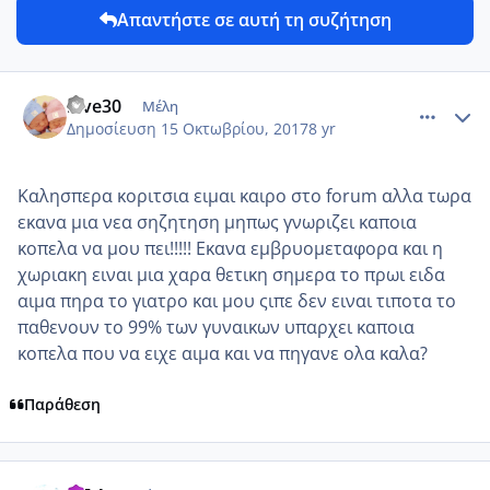
Απαντήστε σε αυτή τη συζήτηση
comment_993749
Author stats
love30
Μέλη
Δημοσίευση
15 Οκτωβρίου, 2017
8 yr
Καλησπερα κοριτσια ειμαι καιρο στο forum αλλα τωρα
εκανα μια νεα σηζητηση μηπως γνωριζει καποια
κοπελα να μου πει!!!!! Εκανα εμβρυομεταφορα και η
χωριακη ειναι μια χαρα θετικη σημερα το πρωι ειδα
αιμα πηρα το γιατρο και μου ςιπε δεν ειναι τιποτα το
παθενουν το 99% των γυναικων υπαρχει καποια
κοπελα που να ειχε αιμα και να πηγανε ολα καλα?
Παράθεση
comment_993754
Author stats