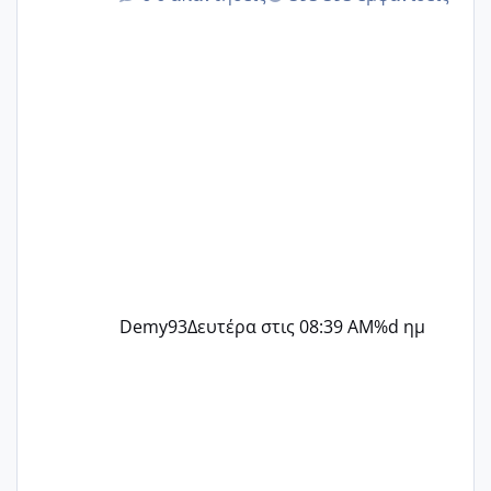
@Zenia z @melitiniღ @Christi.D.
@flowerv @Riaa @Ngsofia
Demy93
Δευτέρα στις 08:39 AM
%d ημ