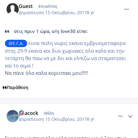
comment_993770
Guest
Επικέπτες
Δημοσίευση
15 Οκτωβρίου, 2017
8 yr
στις πριν 1 ώρα, ο/η love30 είπε:
ειναι πολη νωρις εκανα εμβρυομεταφορα
@Ε.Γ.Α.
στης 29-9 εκανα και δυο χωριακες ολα καλα και την
τεταρτη θα παω να με δει και ελπιζω να σταματησει
και το αιμα !
Να πάνε όλα καλα κοριτσακι μου!!!!!
Παράθεση
comment_993776
Author stats
peacock
Μέλη
Δημοσίευση
15 Οκτωβρίου, 2017
8 yr