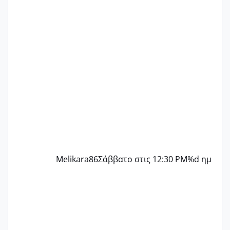
ένα παιδί εδώ και 1,5 χρόνο! Θέλετε να
γράψετε όσες κοπέλες είστε σε
παρόμοια φάση;; Αυτή την στιγμή έχω
δύο χαμένους κύκλους δεν έχω έρθει
περίοδο αυτό τον μήνα περίμενα 20 δεν
ήρθα απλά είδα λίγα ροζ έκανα υπέρηχο
την επομενη μέρα και το ενδομήτριό
ήταν 11,1 χιλιοστά πολύ κα
Melikara86
Σάββατο στις 12:30 PM
%d ημ