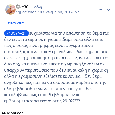
comment_994025
Author stats
love30
Μέλη
Δημοσίευση
18 Οκτωβρίου, 2017
8 yr
ΣΥΝΤΆΚΤΗΣ
ευχαριστω για την απαντηση το θεμα πια
@ΒΟΥΛΑ21
δεν ειναι το αιμα οκ πηγαμε ειδαμε σακο αλλα ειπε
πως ο σακος ειναι μηκρος ειναι συγκρατιμενα
αισιοδοξος και λεω οκ θα μεγαλωσει!!!και σημερα μου
σκαει και η χωριακηηηηη επεσεεεε!!!!ξανα λεω οκ ηταν
δυο αρχικα εμεινε ενα επεσε η χωριακη ξαναλεω οκ
υπαρχουν περιπτωσεις που δεν ειναι καλη η χωριακη
αλλα η εγκυμοσυνη εξελισετε κανονικα!!!!δεν ξερω
ανχοθηκα πως πρεπει να ακουσουμε καρδια απο την
αλλη εβδομαδα εγω λεω ειναι νωρις γιατι δεν
καταλαβενω πως ειμαι 5 εβδομαδων και
εμβρυομεταφορα εκανα στης 29-9?????
Παράθεση