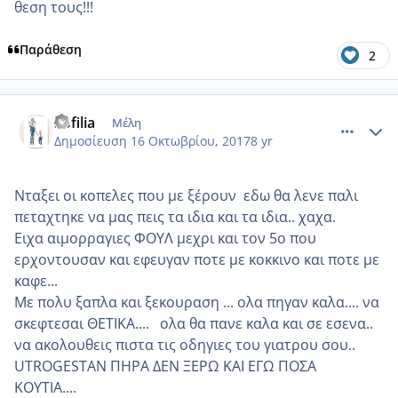
θεση τους!!!
Παράθεση
2
comment_993845
Author stats
Sofilia
Μέλη
Δημοσίευση
16 Οκτωβρίου, 2017
8 yr
Νταξει οι κοπελες που με ξέρουν εδω θα λενε παλι
πεταχτηκε να μας πεις τα ιδια και τα ιδια.. χαχα.
Ειχα αιμορραγιες ΦΟΥΛ μεχρι και τον 5ο που
ερχοντουσαν και εφευγαν ποτε με κοκκινο και ποτε με
καφε...
Με πολυ ξαπλα και ξεκουραση ... ολα πηγαν καλα.... να
σκεφτεσαι ΘΕΤΙΚΑ.... ολα θα πανε καλα και σε εσενα..
να ακολουθεις πιστα τις οδηγιες του γιατρου σου..
UTROGESTAN ΠΗΡΑ ΔΕΝ ΞΕΡΩ ΚΑΙ ΕΓΩ ΠΟΣΑ
ΚΟΥΤΙΑ....