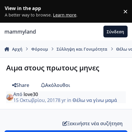
Μετάβαση σε περιεχόμενο
View in the app
×
D
A better way to browse.
Learn more
.
mammyland
Σύνδεση
Αρχή
Φόρουμ
Σύλληψη και Γονιμότητα
Θέλω ν
Αιμα στους πρωτους μηνες
Share
Ακόλουθοι
Από
love30
15 Οκτωβρίου, 2017
8 yr
in
Θέλω να γίνω μαμά
Ξεκινήστε νέα συζήτηση