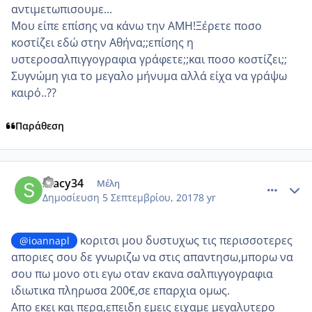
αντιμετωπισουμε...
Μου είπε επίσης να κάνω την ΑΜΗ!Ξέρετε ποσο
κοστίζει εδώ στην Αθήνα;;επίσης η
υστεροσαλπιγγογραφια γράφετε;;και ποσο κοστίζει;;
Συγνώμη για το μεγαλο μήνυμα αλλά είχα να γράψω
καιρό..??
Παράθεση
comment_990180
Author stats
Stacy34
Μέλη
Δημοσίευση
5 Σεπτεμβρίου, 2017
8 yr
κοριτσι μου δυστυχως τις περισσοτερες
@ioannapl
αποριες σου δε γνωριζω να στις απαντησω,μπορω να
σου πω μονο οτι εγω οταν εκανα σαλπιγγογραφια
ιδιωτικα πληρωσα 200€,σε επαρχια ομως.
Απο εκει και περα,επειδη εμεις ειχαμε μεγαλυτερο