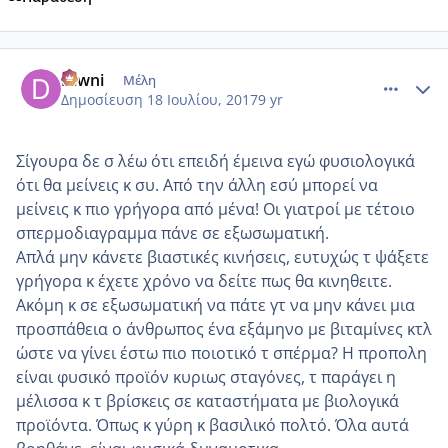
comment_986477
Author stats
Diwni
Μέλη
Δημοσίευση
18 Ιουλίου, 2017
9 yr
Σίγουρα δε σ λέω ότι επειδή έμεινα εγώ φυσιολογικά
ότι θα μείνεις κ συ. Από την άλλη εσύ μπορεί να
μείνεις κ πιο γρήγορα από μένα! Οι γιατροί με τέτοιο
σπερμοδιαγραμμα πάνε σε εξωσωματική.
Απλά μην κάνετε βιαστικές κινήσεις, ευτυχώς τ ψάξετε
γρήγορα κ έχετε χρόνο να δείτε πως θα κινηθειτε.
Ακόμη κ σε εξωσωματική να πάτε γτ να μην κάνει μια
προσπάθεια ο άνθρωπος ένα εξάμηνο με βιταμίνες κτλ
ώστε να γίνει έστω πιο ποιοτικό τ σπέρμα? Η προπολη
είναι φυσικό προϊόν κυριως σταγόνες, τ παράγει η
μέλισσα κ τ βρίσκεις σε καταστήματα με βιολογικά
προϊόντα. Όπως κ γύρη κ βασιλικό πολτό. Όλα αυτά