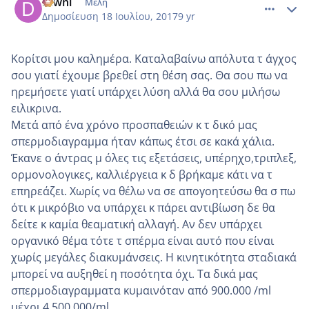
Diwni
Μέλη
Δημοσίευση
18 Ιουλίου, 2017
9 yr
Κορίτσι μου καλημέρα. Καταλαβαίνω απόλυτα τ άγχος
σου γιατί έχουμε βρεθεί στη θέση σας. Θα σου πω να
ηρεμήσετε γιατί υπάρχει λύση αλλά θα σου μιλήσω
ειλικρινα.
Μετά από ένα χρόνο προσπαθειών κ τ δικό μας
σπερμοδιαγραμμα ήταν κάπως έτσι σε κακά χάλια.
Έκανε ο άντρας μ όλες τις εξετάσεις, υπέρηχο,τριπλεξ,
ορμονολογικες, καλλιέργεια κ δ βρήκαμε κάτι να τ
επηρεάζει. Χωρίς να θέλω να σε απογοητεύσω θα σ πω
ότι κ μικρόβιο να υπάρχει κ πάρει αντιβίωση δε θα
δείτε κ καμία θεαματική αλλαγή. Αν δεν υπάρχει
οργανικό θέμα τότε τ σπέρμα είναι αυτό που είναι
χωρίς μεγάλες διακυμάνσεις. Η κινητικότητα σταδιακά
μπορεί να αυξηθεί η ποσότητα όχι. Τα δικά μας
σπερμοδιαγραμματα κυμαινόταν από 900.000 /ml
μέχρι 4.500.000/ml.