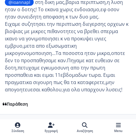
στη δικη μας,βαρια περιπτωση,η λυση
@ioannapl
ηταν ο δοτης! Το εκανα χωρις ενδοιασμο,εφ οσον
ηταν συνειδητη αποφαση κ των δυο μας.
Ειχαμε συζητησει την περιπτωση διεγερσης ορχεων κ
βιοψιας με μικρες πιθανοτητες να βρεθει σπερμα
ικανο να γονιμοποιησει κ να προκυψει υγιες
εμβρυο,μετα απο εξωσωματικη
μικρογονομοποιηση...Τα ποσοστα ηταν μικρα,οποτε
δεν το προσπαθησαμε καν.Πηγαμε κατ ευθειαν σε
δοτη,πετυχαμε εγκυμοσυνη απο την πρωτη
προσπαθεια και ειμαι 11εβδομαδων τωρα. Ειμαι
πραγματικα σιγουρη πως θα τα καταφερετε,μην
απογοητευεσαι καθολου,για ολα υπαρχουν λυσεις!
Παράθεση
comment_990320
Author stats
ioannapl
Μέλη
Σύνδεση
Εγγραφή
Αναζήτηση
Menu
Δημοσίευση
6 Σεπτεμβρίου, 2017
8 yr