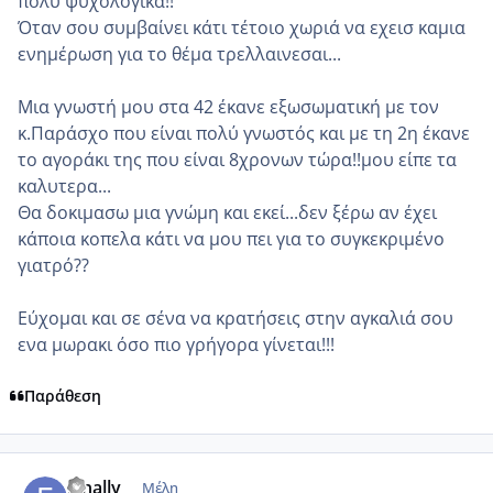
πολύ ψυχολογικά!!
Όταν σου συμβαίνει κάτι τέτοιο χωριά να εχεισ καμια
ενημέρωση για το θέμα τρελλαινεσαι...
Μια γνωστή μου στα 42 έκανε εξωσωματική με τον
κ.Παράσχο που είναι πολύ γνωστός και με τη 2η έκανε
το αγοράκι της που είναι 8χρονων τώρα!!μου είπε τα
καλυτερα...
Θα δοκιμασω μια γνώμη και εκεί...δεν ξέρω αν έχει
κάποια κοπελα κάτι να μου πει για το συγκεκριμένο
γιατρό??
Εύχομαι και σε σένα να κρατήσεις στην αγκαλιά σου
ενα μωρακι όσο πιο γρήγορα γίνεται!!!
Παράθεση
comment_986584
Author stats
Finally
Μέλη