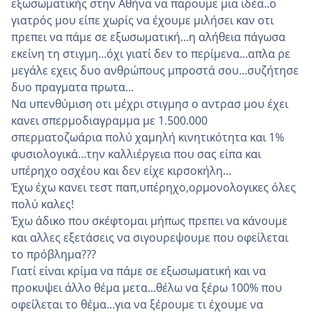
εξωσωματικής στην Αθήνα να παρουμε μια ιδέα..ο
γιατρός μου είπε χωρίς να έχουμε μιλήσει καν οτι
πρεπει να πάμε σε εξωσωματική...η αλήθεια πάγωσα
εκείνη τη στιγμη...όχι γιατί δεν το περίμενα...απλα ρε
μεγάλε εχεις δυο ανθρώπους μπροστά σου...συζήτησε
δυο πραγματα πρωτα...
Να υπενθύμιση οτι μέχρι στιγμησ ο αντρασ μου έχει
κανει σπερμοδιαγραμμα με 1.500.000
σπερματοζωάρια πολύ χαμηλή κινητικότητα και 1%
φυσιολογικά...την καλλιέργεια που σας είπα και
υπέρηχο οσχέου και δεν είχε κιρσοκήλη...
Έχω έχω κανει τεστ παπ,υπέρηχο,ορμονολογικες όλες
πολύ καλες!
Έχω άδικο που σκέφτομαι μήπως πρεπει να κάνουμε
και αλλες εξετάσεις να σιγουρεψουμε που οφείλεται
το πρόβλημα???
Γιατί είναι κρίμα να πάμε σε εξωσωματική και να
προκυψει άλλο θέμα μετα...θέλω να ξέρω 100% που
οφείλεται το θέμα...για να ξέρουμε τι έχουμε να