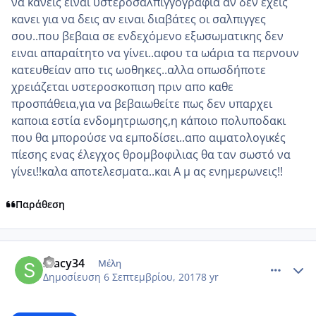
να κανεις ειναι υστεροσαλπιγγογραφια αν δεν εχεις
κανει για να δεις αν ειναι διαβάτες οι σαλπιγγες
σου..που βεβαια σε ενδεχόμενο εξωσωματικης δεν
ειναι απαραίτητο να γίνει..αφου τα ωάρια τα περνουν
κατευθείαν απο τις ωοθηκες..αλλα οπωσδήποτε
χρειάζεται υστεροσκοπιση πριν απο καθε
προσπάθεια,για να βεβαιωθείτε πως δεν υπαρχει
καποια εστία ενδομητριωσης,η κάποιο πολυποδακι
που θα μπορούσε να εμποδίσει..απο αιματολογικές
πίεσης ενας έλεγχος θρομβοφιλιας θα ταν σωστό να
γίνει!!καλα αποτελεσματα..και Α μ ας ενημερωνεις!!
Παράθεση
comment_990300
Author stats
Stacy34
Μέλη
Δημοσίευση
6 Σεπτεμβρίου, 2017
8 yr