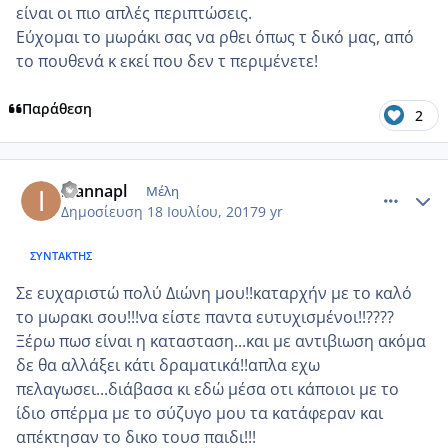
είναι οι πιο απλές περιπτώσεις.
Εύχομαι το μωράκι σας να ρθει όπως τ δικό μας, από
το πουθενά κ εκεί που δεν τ περιμένετε!
Παράθεση
2
comment_986474
Author stats
ioannapl
Μέλη
Δημοσίευση
18 Ιουλίου, 2017
9 yr
ΣΥΝΤΆΚΤΗΣ
Σε ευχαριστώ πολύ Διώνη μου!!καταρχήν με το καλό
το μωρακι σου!!!να είστε παντα ευτυχισμένοι!!????
Ξέρω πωσ είναι η κατασταση...και με αντιβιωση ακόμα
δε θα αλλάξει κάτι δραματικά!!απλα εχω
πελαγωσει...διάβασα κι εδώ μέσα οτι κάποιοι με το
ίδιο σπέρμα με το σύζυγο μου τα κατάφεραν και
απέκτησαν το δικο τουσ παιδι!!!