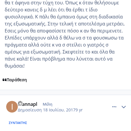
θα τ άφηνα στην τύχη του. Όπως κ όταν θελήσουμε
δεύτερο κανεις δ μ λέει ότι θα έρθει τ ίδιο
φυσιολογικά. Κ πάλι θα έμπαινα όμως στη διαδικασία
της εξωσωματικής. Στην τελική τ αποτελέσμα μετράει.
Εσεις μόνο θα αποφασίσετε πόσο κ αν θα περιμενετε.
Ελπίδες υπάρχουν αλλά δ θέλω να σ τα φουσκωσω τα
πράγματα αλλά ούτε κ να σ στείλει ο γιατρός σ
αμέσως για εξωσωματική. Σκεφτείτε το και όλα θα
πάνε καλά! Είναι πρόβλημα που λύνεται αυτό να
θυμάσαι!
Παράθεση
comment_986478
Author stats
ioannapl
Μέλη
Δημοσίευση
18 Ιουλίου, 2017
9 yr
ΣΥΝΤΆΚΤΗΣ