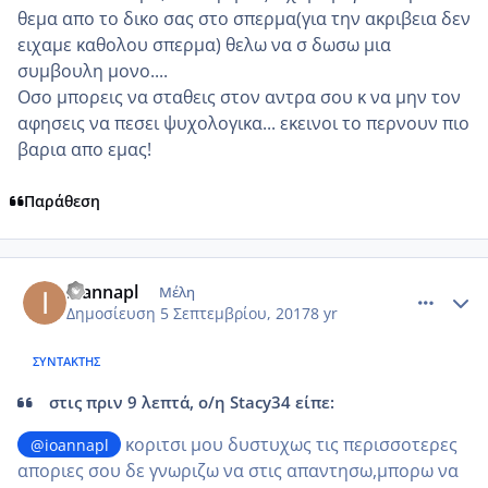
θεμα απο το δικο σας στο σπερμα(για την ακριβεια δεν
ειχαμε καθολου σπερμα) θελω να σ δωσω μια
συμβουλη μονο....
Οσο μπορεις να σταθεις στον αντρα σου κ να μην τον
αφησεις να πεσει ψυχολογικα... εκεινοι το περνουν πιο
βαρια απο εμας!
Παράθεση
comment_990182
Author stats
ioannapl
Μέλη
Δημοσίευση
5 Σεπτεμβρίου, 2017
8 yr
ΣΥΝΤΆΚΤΗΣ
στις πριν 9 λεπτά, ο/η Stacy34 είπε:
κοριτσι μου δυστυχως τις περισσοτερες
@ioannapl
αποριες σου δε γνωριζω να στις απαντησω,μπορω να