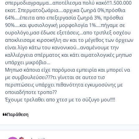
σπερμοδιαγραμμα...αποτέλεσμα πολύ κακό!!1.500.000
εκατ. Σπερματοζωάρια....αρχικα ζωηρά 0%,πρόσθια
64%....έπειτα απο επεξεργασία ζωηρά 3%, πρόσθια
90%....και φυσιολογική μορφολογία 1%....πήγαμε σε
ουρολόγο,μασ έδωσε εξετάσεις...απο τριπλεξ οσχέου
αποκλεισαμε κιρσοκήλη αν και το μέγεθος των όρχεων
είναι λίγο κάτω του κανονικού...αναμένουμε την
καλλιέργεια σπέρματος και κάτι αιματολογικές μηπωσ
υπάρχει μικρόβιο...
Μηπωσ κάποια είχε παρόμοια εμπειρία και μπορεί να
με συμβουλεύσει???τι γίνεται σε αυτεσ τισ
περιπτώσεις υπάρχει πιθανότητα εγκυμοσύνης με
οποιαδήποτε τροπο??
Έχουμε τρελαθει απο χτεσ με το σύζυγο μου!!!!
Παράθεση
comment_986468
Author stats