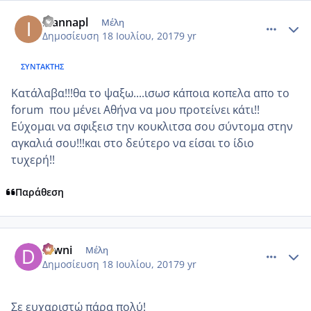
comment_986483
Author stats
ioannapl
Μέλη
Δημοσίευση
18 Ιουλίου, 2017
9 yr
ΣΥΝΤΆΚΤΗΣ
Κατάλαβα!!!θα το ψαξω....ισωσ κάποια κοπελα απο το
forum που μένει Αθήνα να μου προτείνει κάτι!!
Εύχομαι να σφιξεισ την κουκλιτσα σου σύντομα στην
αγκαλιά σου!!!και στο δεύτερο να είσαι το ίδιο
τυχερή!!
Παράθεση
comment_986484
Author stats
Diwni
Μέλη
Δημοσίευση
18 Ιουλίου, 2017
9 yr
Σε ευχαριστώ πάρα πολύ!