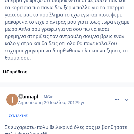
σπερμα γνωριζω οτι διορθωνεται οπως σου ειπαν και
τα κοριτσια πιο πανω δεν ξερω πολλα για το σπερμα
γιατι σε μας το προβλημα το εχω εγω και πιστεψεμε
μακαρι να το ειχε ο αντρας μου γιατι ισως τωρα ειχαμε
μωρο.Απλα σου γραφω για να σου πω να εισαι
ηρεμη,να στηριξεις τον αντρουλη σου,να βρεις εναν
καλο γιατρο και θα δεις οτι ολα θα πανε καλα.Σου
ευχομαι γρηγορα να διορθωθουν ολα και να ζησεις το
θαυμα σου.
Παράθεση
comment_986582
Author stats
ioannapl
Μέλη
Δημοσίευση
20 Ιουλίου, 2017
9 yr
ΣΥΝΤΆΚΤΗΣ
Σε ευχαριστώ πολύ!!!ειλικρινά όλες σας με βοηθησατε