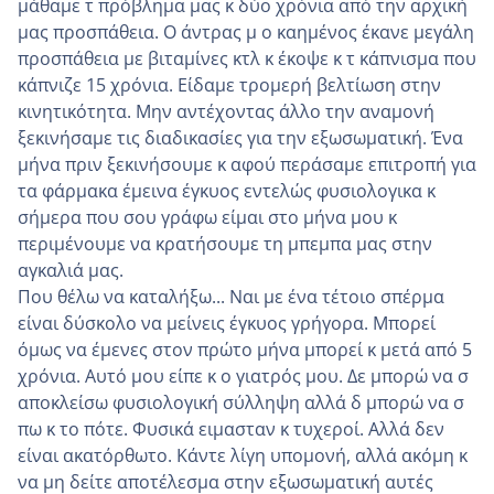
μάθαμε τ πρόβλημα μας κ δύο χρόνια από την αρχική
μας προσπάθεια. Ο άντρας μ ο καημένος έκανε μεγάλη
προσπάθεια με βιταμίνες κτλ κ έκοψε κ τ κάπνισμα που
κάπνιζε 15 χρόνια. Είδαμε τρομερή βελτίωση στην
κινητικότητα. Μην αντέχοντας άλλο την αναμονή
ξεκινήσαμε τις διαδικασίες για την εξωσωματική. Ένα
μήνα πριν ξεκινήσουμε κ αφού περάσαμε επιτροπή για
τα φάρμακα έμεινα έγκυος εντελώς φυσιολογικα κ
σήμερα που σου γράφω είμαι στο μήνα μου κ
περιμένουμε να κρατήσουμε τη μπεμπα μας στην
αγκαλιά μας.
Που θέλω να καταλήξω... Ναι με ένα τέτοιο σπέρμα
είναι δύσκολο να μείνεις έγκυος γρήγορα. Μπορεί
όμως να έμενες στον πρώτο μήνα μπορεί κ μετά από 5
χρόνια. Αυτό μου είπε κ ο γιατρός μου. Δε μπορώ να σ
αποκλείσω φυσιολογική σύλληψη αλλά δ μπορώ να σ
πω κ το πότε. Φυσικά ειμασταν κ τυχεροί. Αλλά δεν
είναι ακατόρθωτο. Κάντε λίγη υπομονή, αλλά ακόμη κ
να μη δείτε αποτέλεσμα στην εξωσωματική αυτές