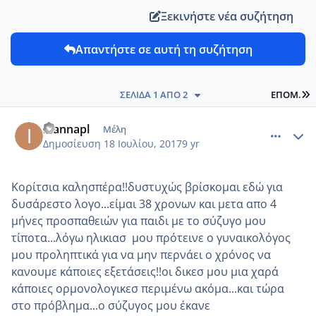
Ξεκινήστε νέα συζήτηση
Απαντήστε σε αυτή τη συζήτηση
L
ΣΕΛΊΔΑ 1 ΑΠΌ 2
ΕΠΌΜ.
comment_986462
Author stats
ioannapl
Μέλη
Δημοσίευση
18 Ιουλίου, 2017
9 yr
Κορίτσια καλησπέρα!!δυστυχώς βρίσκομαι εδώ για
δυσάρεστο λογο...είμαι 38 χρονων και μετα απο 4
μήνες προσπαθειών για παιδι με το σύζυγο μου
τίποτα...λόγω ηλικιασ μου πρότεινε ο γυναικολόγος
μου προληπτικά για να μην περνάει ο χρόνος να
κανουμε κάποιες εξετάσεις!!οι δικεσ μου μια χαρά
κάποιες ορμονολογικεσ περιμένω ακόμα...και τώρα
στο πρόβλημα...ο σύζυγος μου έκανε