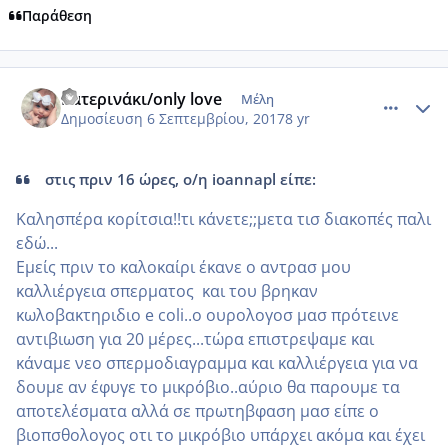
Παράθεση
comment_990246
Author stats
Κατερινάκι/only love
Μέλη
Δημοσίευση
6 Σεπτεμβρίου, 2017
8 yr
στις πριν 16 ώρες, ο/η ioannapl είπε:
Καλησπέρα κορίτσια!!τι κάνετε;;μετα τισ διακοπές παλι
εδώ...
Εμείς πριν το καλοκαίρι έκανε ο αντρασ μου
καλλιέργεια σπερματος και του βρηκαν
κωλοβακτηριδιο e coli..ο ουρολογοσ μασ πρότεινε
αντιβιωση για 20 μέρες...τώρα επιστρεψαμε και
κάναμε νεο σπερμοδιαγραμμα και καλλιέργεια για να
δουμε αν έφυγε το μικρόβιο..αύριο θα παρουμε τα
αποτελέσματα αλλά σε πρωτηβφαση μασ είπε ο
βιοπσθολογος οτι το μικρόβιο υπάρχει ακόμα και έχει