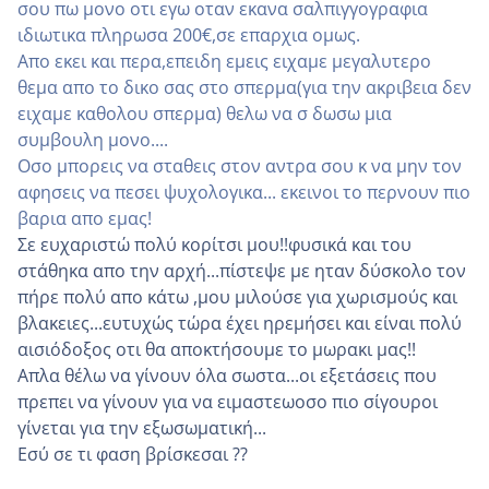
σου πω μονο οτι εγω οταν εκανα σαλπιγγογραφια
ιδιωτικα πληρωσα 200€,σε επαρχια ομως.
Απο εκει και περα,επειδη εμεις ειχαμε μεγαλυτερο
θεμα απο το δικο σας στο σπερμα(για την ακριβεια δεν
ειχαμε καθολου σπερμα) θελω να σ δωσω μια
συμβουλη μονο....
Οσο μπορεις να σταθεις στον αντρα σου κ να μην τον
αφησεις να πεσει ψυχολογικα... εκεινοι το περνουν πιο
βαρια απο εμας!
Σε ευχαριστώ πολύ κορίτσι μου!!φυσικά και του
στάθηκα απο την αρχή...πίστεψε με ηταν δύσκολο τον
πήρε πολύ απο κάτω ,μου μιλούσε για χωρισμούς και
βλακειες...ευτυχώς τώρα έχει ηρεμήσει και είναι πολύ
αισιόδοξος οτι θα αποκτήσουμε το μωρακι μας!!
Απλα θέλω να γίνουν όλα σωστα...οι εξετάσεις που
πρεπει να γίνουν για να ειμαστεωοσο πιο σίγουροι
γίνεται για την εξωσωματική...
Εσύ σε τι φαση βρίσκεσαι ??