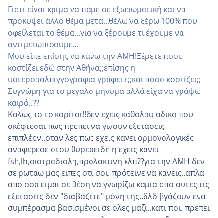
Γιατί είναι κρίμα να πάμε σε εξωσωματική και να
προκυψει άλλο θέμα μετα...θέλω να ξέρω 100% που
οφείλεται το θέμα...για να ξέρουμε τι έχουμε να
αντιμετωπισουμε...
Μου είπε επίσης να κάνω την ΑΜΗ!Ξέρετε ποσο
κοστίζει εδώ στην Αθήνα;;επίσης η
υστεροσαλπιγγογραφια γράφετε;;και ποσο κοστίζει;;
Συγνώμη για το μεγαλο μήνυμα αλλά είχα να γράψω
καιρό..??
Καλως το το κορίτσι!!δεν εχεις καθολου αδικο που
σκέφτεσαι πως πρεπει να γινουν εξετάσεις
επιπλέον..οταν λες πως εχεις κανει ορμονολογικές
αναφερεσε στου θυρεοειδή η εχεις κανει
fsh,lh,οιστραδιολη,προλακτινη κλπ??για την ΑΜΗ δεν
σε ρωταω μας ειπες οτι σου πρότεινε να κανεις..απλα
απο οσο ειμαι σε θέση να γνωρίζω καμια απο αυτες τις
εξετάσεις δεν "διαβάζετε" μόνη της..δλδ βγάζουν ενα
συμπέρασμα βασισμένοι σε ολες μαζι..κατι που πρεπει