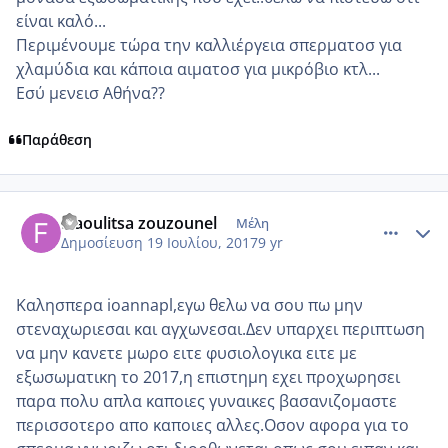
είναι καλό...
Περιμένουμε τώρα την καλλιέργεια σπερματοσ για
χλαμύδια και κάποια αιματοσ για μικρόβιο κτλ...
Εσύ μενεισ Αθήνα??
Παράθεση
comment_986566
Author stats
fraoulitsa zouzounel
Μέλη
Δημοσίευση
19 Ιουλίου, 2017
9 yr
Καλησπερα ioannapl,εγω θελω να σου πω μην
στεναχωριεσαι και αγχωνεσαι.Δεν υπαρχει περιπτωση
να μην κανετε μωρο ειτε φυσιολογικα ειτε με
εξωσωματικη το 2017,η επιστημη εχει προχωρησει
παρα πολυ απλα καποιες γυναικες βασανιζομαστε
περισσοτερο απο καποιες αλλες.Οσον αφορα για το