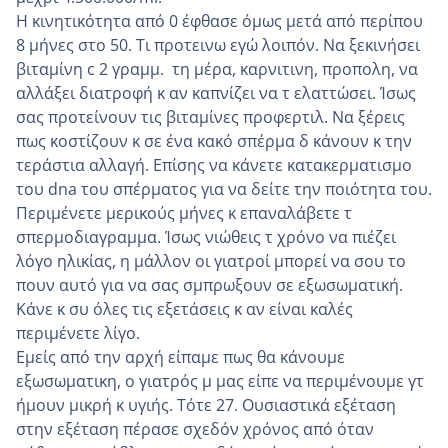
Η κινητικότητα από 0 έφθασε όμως μετά από περίπου
8 μήνες στο 50. Τι προτεινω εγώ λοιπόν. Να ξεκινήσει
βιταμίνη c 2 γραμμ. τη μέρα, καρνιτινη, προπολη, να
αλλάξει διατροφή κ αν καπνίζει να τ ελαττώσει. Ίσως
σας προτείνουν τις βιταμίνες προφερτιλ. Να ξέρεις
πως κοστίζουν κ σε ένα κακό σπέρμα δ κάνουν κ την
τεράστια αλλαγή. Επίσης να κάνετε κατακερματισμο
του dna του σπέρματος για να δείτε την ποιότητα του.
Περιμένετε μερικούς μήνες κ επαναλάβετε τ
σπερμοδιαγραμμα. Ίσως νιώθεις τ χρόνο να πιέζει
λόγο ηλικίας, η μάλλον οι γιατροί μπορεί να σου το
πουν αυτό για να σας σμπρωξουν σε εξωσωματική.
Κάνε κ συ όλες τις εξετάσεις κ αν είναι καλές
περιμένετε λίγο.
Εμείς από την αρχή είπαμε πως θα κάνουμε
εξωσωματικη, ο γιατρός μ μας είπε να περιμένουμε γτ
ήμουν μικρή κ υγιής. Τότε 27. Ουσιαστικά εξέταση
στην εξέταση πέρασε σχεδόν χρόνος από όταν