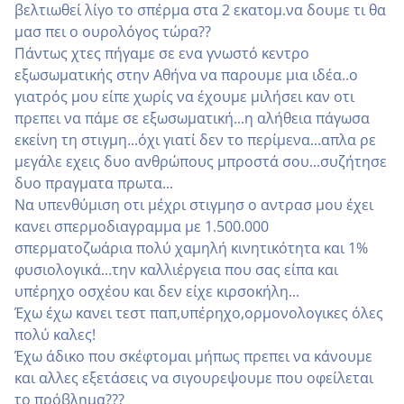
βελτιωθεί λίγο το σπέρμα στα 2 εκατομ.να δουμε τι θα
μασ πει ο ουρολόγος τώρα??
Πάντως χτες πήγαμε σε ενα γνωστό κεντρο
εξωσωματικής στην Αθήνα να παρουμε μια ιδέα..ο
γιατρός μου είπε χωρίς να έχουμε μιλήσει καν οτι
πρεπει να πάμε σε εξωσωματική...η αλήθεια πάγωσα
εκείνη τη στιγμη...όχι γιατί δεν το περίμενα...απλα ρε
μεγάλε εχεις δυο ανθρώπους μπροστά σου...συζήτησε
δυο πραγματα πρωτα...
Να υπενθύμιση οτι μέχρι στιγμησ ο αντρασ μου έχει
κανει σπερμοδιαγραμμα με 1.500.000
σπερματοζωάρια πολύ χαμηλή κινητικότητα και 1%
φυσιολογικά...την καλλιέργεια που σας είπα και
υπέρηχο οσχέου και δεν είχε κιρσοκήλη...
Έχω έχω κανει τεστ παπ,υπέρηχο,ορμονολογικες όλες
πολύ καλες!
Έχω άδικο που σκέφτομαι μήπως πρεπει να κάνουμε
και αλλες εξετάσεις να σιγουρεψουμε που οφείλεται
το πρόβλημα???