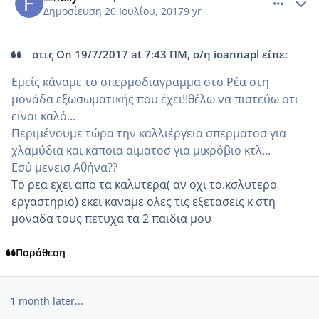
Δημοσίευση
20 Ιουλίου, 2017
9 yr
στις On 19/7/2017 at 7:43 ΠΜ, ο/η ioannapl είπε:
Εμείς κάναμε το σπερμοδιαγραμμα στο Ρέα στη
μονάδα εξωσωματικής που έχει!!θέλω να πιστεύω οτι
είναι καλό...
Περιμένουμε τώρα την καλλιέργεια σπερματοσ για
χλαμύδια και κάποια αιματοσ για μικρόβιο κτλ...
Εσύ μενεισ Αθήνα??
Tο ρεα εχει απο τα καλυτερα( αν οχι το.κσλυτερο
εργαστηριο) εκει καναμε ολες τις εξετασεις κ στη
μοναδα τους πετυχα τα 2 παιδια μου
Παράθεση
1 month later...