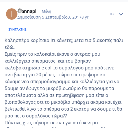
comment_990177
Author stats
ioannapl
Μέλη
Δημοσίευση
5 Σεπτεμβρίου, 2017
8 yr
ΣΥΝΤΆΚΤΗΣ
Καλησπέρα κορίτσια!!τι κάνετε;;μετα τισ διακοπές παλι
εδώ...
Εμείς πριν το καλοκαίρι έκανε ο αντρασ μου
καλλιέργεια σπερματος και του βρηκαν
κωλοβακτηριδιο e coli..ο ουρολογοσ μασ πρότεινε
αντιβιωση για 20 μέρες...τώρα επιστρεψαμε και
κάναμε νεο σπερμοδιαγραμμα και καλλιέργεια για να
δουμε αν έφυγε το μικρόβιο..αύριο θα παρουμε τα
αποτελέσματα αλλά σε πρωτηβφαση μασ είπε ο
βιοπσθολογος οτι το μικρόβιο υπάρχει ακόμα και έχει
βελτιωθεί λίγο το σπέρμα στα 2 εκατομ.να δουμε τι θα
μασ πει ο ουρολόγος τώρα??
Πάντως χτες πήγαμε σε ενα γνωστό κεντρο