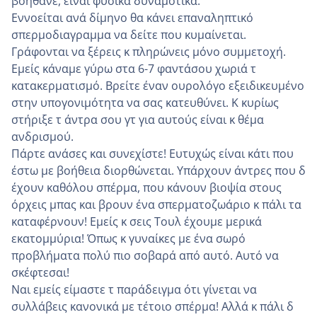
βοηθάνε, είναι φυσικά δυναμοτικα.
Εννοείται ανά δίμηνο θα κάνει επαναληπτικό
σπερμοδιαγραμμα να δείτε που κυμαίνεται.
Γράφονται να ξέρεις κ πληρώνεις μόνο συμμετοχή.
Εμείς κάναμε γύρω στα 6-7 φαντάσου χωριά τ
κατακερματισμό. Βρείτε έναν ουρολόγο εξειδικευμένο
στην υπογονιμότητα να σας κατευθύνει. Κ κυρίως
στήριξε τ άντρα σου γτ για αυτούς είναι κ θέμα
ανδρισμού.
Πάρτε ανάσες και συνεχίστε! Ευτυχώς είναι κάτι που
έστω με βοήθεια διορθώνεται. Υπάρχουν άντρες που δ
έχουν καθόλου σπέρμα, που κάνουν βιοψία στους
όρχεις μπας και βρουν ένα σπερματοζωάριο κ πάλι τα
καταφέρνουν! Εμείς κ σεις Τουλ έχουμε μερικά
εκατομμύρια! Όπως κ γυναίκες με ένα σωρό
προβλήματα πολύ πιο σοβαρά από αυτό. Αυτό να
σκέφτεσαι!
Ναι εμείς είμαστε τ παράδειγμα ότι γίνεται να
συλλάβεις κανονικά με τέτοιο σπέρμα! Αλλά κ πάλι δ