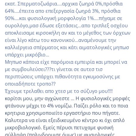
εκατ. Σπερματοζωάρια....αρχικα ζωηρά 0%,πρόσθια
64%....έπειτα απο επεξεργασία ζωηρά 3%, πρόσθια
90%....και φυσιολογική μορφολογία 1%....πήγαμε σε
ουρολόγο,μασ έδωσε εξετάσεις...απο τριπλεξ οσχέου
αποκλεισαμε κιρσοκήλη αν και το μέγεθος των όρχεων
είναι λίγο κάτω του κανονικού...αναμένουμε την
καλλιέργεια σπέρματος και κάτι αιματολογικές μηπωσ
υπάρχει μικρόβιο...
Μηπωσ κάποια είχε παρόμοια εμπειρία και μπορεί να
με συμβουλεύσει???τι γίνεται σε αυτεσ τισ
περιπτώσεις υπάρχει πιθανότητα εγκυμοσύνης με
οποιαδήποτε τροπο??
Έχουμε τρελαθει απο χτεσ με το σύζυγο μου!!!!
κορίτσι μου, μην αγχώνεστε ... Η φυσιολογικές μορφές
φτάνουν μέχρι το 4% νομίζω. Παίζει ρόλο και το ποια
κρητιρια χρησιμοποιείτο εργαστήριο που πήγατε.
Καλυτερα να είναι εξειδικευμένο κέντρο κι όχι απλό
μικροβιολογικό. Εμείς πέρυσι πετυχαμε φυσική
σύλληψη (παλινδρομισε όμως) με φυσιολογικές