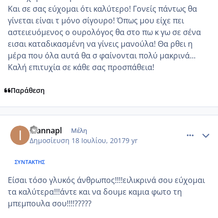
Και σε σας εύχομαι ότι καλύτερο! Γονείς πάντως θα
γίνεται είναι τ μόνο σίγουρο! Όπως μου είχε πει
αστειευόμενος ο ουρολόγος θα στο πω κ γω σε σένα
εισαι καταδικασμένη να γίνεις μανούλα! Θα ρθει η
μέρα που όλα αυτά θα σ φαίνονται πολύ μακρινά...
Καλή επιτυχία σε κάθε σας προσπάθεια!
Παράθεση
comment_986489
Author stats
ioannapl
Μέλη
Δημοσίευση
18 Ιουλίου, 2017
9 yr
ΣΥΝΤΆΚΤΗΣ
Είσαι τόσο γλυκός άνθρωπος!!!!ειλικρινά σου εύχομαι
τα καλύτερα!!!άντε και να δουμε καμια φωτο τη
μπεμπουλα σου!!!!?????