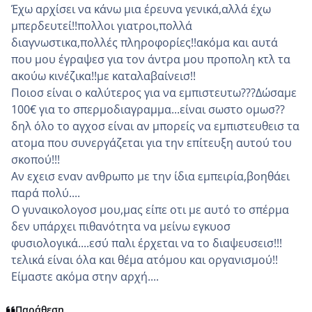
Έχω αρχίσει να κάνω μια έρευνα γενικά,αλλά έχω
μπερδευτεί!!πολλοι γιατροι,πολλά
διαγνωστικα,πολλές πληροφορίες!!ακόμα και αυτά
που μου έγραψεσ για τον άντρα μου προπολη κτλ τα
ακούω κινέζικα!!με καταλαβαίνεισ!!
Ποιοσ είναι ο καλύτερος για να εμπιστευτω???Δώσαμε
100€ για το σπερμοδιαγραμμα...είναι σωστο ομωσ??
δηλ όλο το αγχοσ είναι αν μπορείς να εμπιστευθεισ τα
ατομα που συνεργάζεται για την επίτευξη αυτού του
σκοπού!!!
Αν εχεισ εναν ανθρωπο με την ίδια εμπειρία,βοηθάει
παρά πολύ....
Ο γυναικολογοσ μου,μας είπε οτι με αυτό το σπέρμα
δεν υπάρχει πιθανότητα να μείνω εγκυοσ
φυσιολογικά....εσύ παλι έρχεται να το διαψευσεισ!!!
τελικά είναι όλα και θέμα ατόμου και οργανισμού!!
Είμαστε ακόμα στην αρχή....
Παράθεση