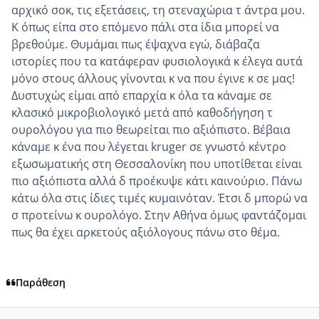
αρχικό σοκ, τις εξετάσεις, τη στεναχώρια τ άντρα μου.
Κ όπως είπα στο επόμενο πάλι στα ίδια μπορεί να
βρεθούμε. Θυμάμαι πως έψαχνα εγώ, διάβαζα
ιστορίες που τα κατάφεραν φυσιολογικά κ έλεγα αυτά
μόνο στους άλλους γίνονται κ να που έγινε κ σε μας!
Δυστυχώς είμαι από επαρχία κ όλα τα κάναμε σε
κλασικό μικροβιολογικό μετά από καθοδήγηση τ
ουρολόγου για πιο θεωρείται πιο αξιόπιστο. Βέβαια
κάναμε κ ένα που λέγεται kruger σε γνωστό κέντρο
εξωσωματικής στη Θεσσαλονίκη που υποτίθεται είναι
πιο αξιόπιστα αλλά δ προέκυψε κάτι καινούριο. Πάνω
κάτω όλα στις ίδιες τιμές κυμαινόταν. Έτσι δ μπορώ να
σ προτείνω κ ουρολόγο. Στην Αθήνα όμως φαντάζομαι
πως θα έχει αρκετούς αξιόλογους πάνω στο θέμα.
Παράθεση