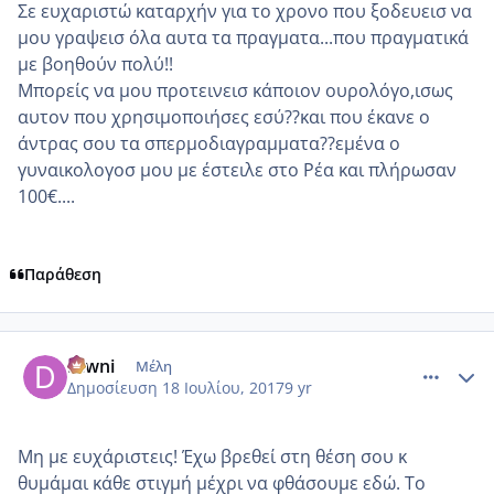
Σε ευχαριστώ καταρχήν για το χρονο που ξοδευεισ να
μου γραψεισ όλα αυτα τα πραγματα...που πραγματικά
με βοηθούν πολύ!!
Μπορείς να μου προτεινεισ κάποιον ουρολόγο,ισως
αυτον που χρησιμοποιήσες εσύ??και που έκανε ο
άντρας σου τα σπερμοδιαγραμματα??εμένα ο
γυναικολογοσ μου με έστειλε στο Ρέα και πλήρωσαν
100€....
Παράθεση
comment_986480
Author stats
Diwni
Μέλη
Δημοσίευση
18 Ιουλίου, 2017
9 yr
Μη με ευχάριστεις! Έχω βρεθεί στη θέση σου κ
θυμάμαι κάθε στιγμή μέχρι να φθάσουμε εδώ. Το