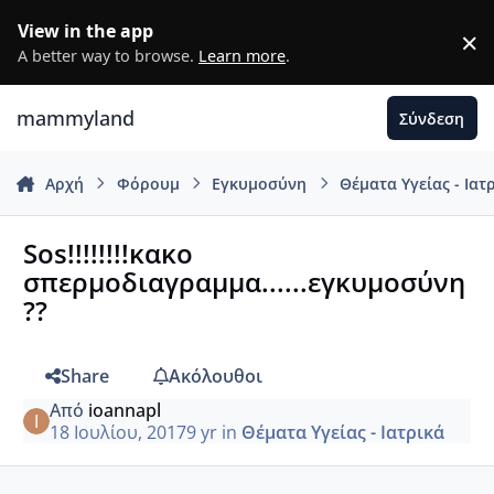
Μετάβαση σε περιεχόμενο
View in the app
×
D
A better way to browse.
Learn more
.
mammyland
Σύνδεση
Αρχή
Φόρουμ
Εγκυμοσύνη
Θέματα Υγείας - Ιατ
Sos!!!!!!!!κακο
σπερμοδιαγραμμα......εγκυμοσύνη
??
Share
Ακόλουθοι
Από
ioannapl
18 Ιουλίου, 2017
9 yr
in
Θέματα Υγείας - Ιατρικά