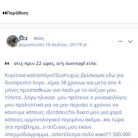
Παράθεση
comment_986492
Author stats
jazz
Μέλη
Δημοσίευση
19 Ιουλίου, 2017
9 yr
στις πριν 22 ώρες, ο/η ioannapl είπε:
Κορίτσια καλησπέρα!!δυστυχώς βρίσκομαι εδώ για
δυσάρεστο λογο...είμαι 38 χρονων και μετα απο 4
μήνες προσπαθειών για παιδι με το σύζυγο μου
τίποτα...λόγω ηλικιασ μου πρότεινε ο γυναικολόγος
μου προληπτικά για να μην περνάει ο χρόνος να
κανουμε κάποιες εξετάσεις!!οι δικεσ μου μια χαρά
κάποιες ορμονολογικεσ περιμένω ακόμα...και τώρα
στο πρόβλημα...ο σύζυγος μου έκανε
σπερμοδιαγραμμα...αποτέλεσμα πολύ κακό!!1.500.000