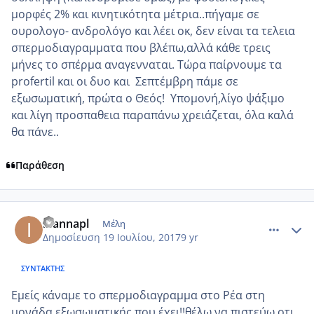
μορφές 2% και κινητικότητα μέτρια..πήγαμε σε
ουρολογο- ανδρολόγο και λέει οκ, δεν είναι τα τελεια
σπερμοδιαγραμματα που βλέπω,αλλά κάθε τρεις
μήνες το σπέρμα αναγενναται. Τώρα παίρνουμε τα
profertil και οι δυο και Σεπτέμβρη πάμε σε
εξωσωματική, πρώτα ο Θεός! Υπομονή,λίγο ψάξιμο
και λίγη προσπαθεια παραπάνω χρειάζεται, όλα καλά
θα πάνε..
Παράθεση
comment_986493
Author stats
ioannapl
Μέλη
Δημοσίευση
19 Ιουλίου, 2017
9 yr
ΣΥΝΤΆΚΤΗΣ
Εμείς κάναμε το σπερμοδιαγραμμα στο Ρέα στη
μονάδα εξωσωματικής που έχει!!θέλω να πιστεύω οτι