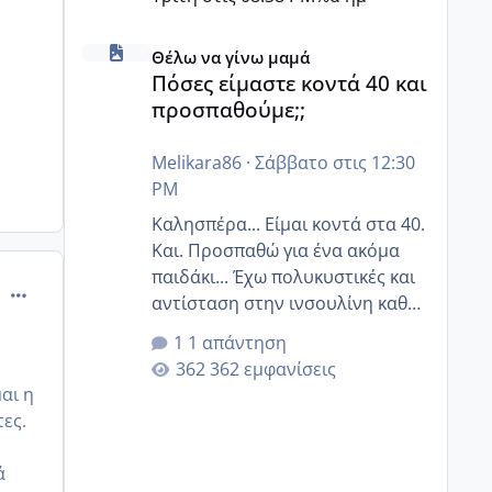
Πόσες είμαστε κοντά 40 και προσπαθούμε;;
Θέλω να γίνω μαμά
Πόσες είμαστε κοντά 40 και
προσπαθούμε;;
Melikara86
·
Σάββατο στις 12:30
PM
Καλησπέρα... Είμαι κοντά στα 40.
Και. Προσπαθώ για ένα ακόμα
παιδάκι... Έχω πολυκυστικές και
comment_985873
αντίσταση στην ινσουλίνη καθώς
και χάσιμοτο! Έχω λίγα κιλά
1 απάντηση
παραπάνω και όσο κ αν
362 εμφανίσεις
προσπαθώ δεν χάνω εύκολα!
αι η
Προσπαθώ για ακόμη ένα παιδί
ες.
εδώ και 1,5 χρόνο! Θέλετε να
γράψετε όσες κοπέλες είστε σε
ά
παρόμοια φάση;; Αυτή την