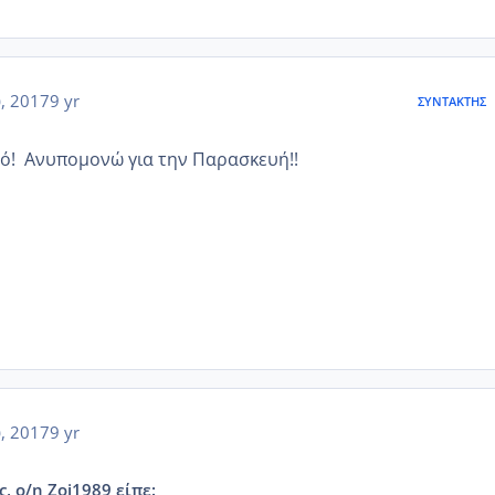
υ, 2017
9 yr
ΣΥΝΤΆΚΤΗΣ
τό! Ανυπομονώ για την Παρασκευή!!
υ, 2017
9 yr
, ο/η Zoi1989 είπε: