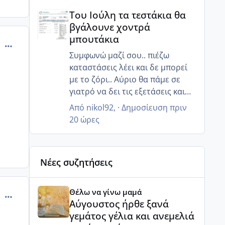
Του Ιούλη τα τεστάκια θα βγάλουνε χοντρά μπουτά
άμεσα να χάσω κιλά!! Για να
Του Ιούλη τα τεστάκια θα
ρυθμιστεί όλο αυτό... Εχθές
βγάλουνε χοντρά
ήμουν μέσα στα νεύρα... Έκλαιγα
μπουτάκια
και δεν ήθελα να μου μιλήσει
comment_985813
άνθρωπος και έκλαιγα με
Συμφωνώ μαζί σου.. πιέζω
αφορμή αλλά πράγματα άσχετα,
καταστάσεις λέει και δε μπορεί
απλά ξέσπασα....
με το ζόρι.. Αύριο θα πάμε σε
γιατρό να δει τις εξετάσεις και
ίσως καταλάβει ότι πρέπει να
Από
nikol92
, ·
Δημοσίευση
πριν
βιαστούμε.. 😒
20 ώρες
Νέες συζητήσεις
Αύγουστος ήρθε ξανά γεμάτος γέλια και ανεμελιά μ
Θέλω να γίνω μαμά
comment_985842
Αύγουστος ήρθε ξανά
γεμάτος γέλια και ανεμελιά