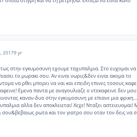
7 οποία στιγμή και να τη μετρήσω. Ελπίζω να είναι καλο
υ, 2017
9 yr
Οντως στην εγκυμοσυνη εχουμε ταχυπαλμια. Στο ευχομαι να
ιασει το μωρακι σου. Αν ειναι νωρις&δεν ειναι ακομα το
τομα να ρθει μπορει να ναι και επειδη επινες τοσους καφ
καφεινε! Εμενα παντα με αναγουλιαζε ο ντεκαφεινε δεν μου
ινοντας καναν-δυο στην εγκυμοσυνη με επιανε μια φρικη..
υπαλμια αλλα δεν αποκλειεται! Χεχε! Νταξει αστειευομαι! 
ι σου&βεβαιως ρωτα και τον γιατρο σου οταν τον δεις να σ