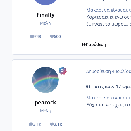
Μακάρι να είναι αυ
Finally
Κοριτσακι κι εγω στ
Μέλη
ξυπναει το μωρο....
743
600
posts
Reputation
Παράθεση
Δημοσίευση
4 Ιουλίο
στις πριν 17 ώρες
Μακάρι να είναι αυ
peacock
Εύχομαι να εχεις τ
Μέλη
3.1k
3.1k
posts
Reputation