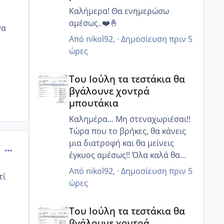
Καλήμερα! Θα ενημερώσω
αμέσως..❤️🤞
να
Από
nikol92
, ·
Δημοσίευση
πριν 5
ώρες
Του Ιούλη τα τεστάκια θα βγάλουνε χοντρά μπουτά
Του Ιούλη τα τεστάκια θα
βγάλουνε χοντρά
μπουτάκια
Καλημέρα... Μη στεναχωριέσαι!!
Τώρα που το βρήκες, θα κάνεις
μια διατροφή και θα μείνεις
comment_985810
έγκυος αμέσως!! Όλα καλά θα
πάνε είμαι σίγουρη!!!❤️❤️
Από
nikol92
, ·
Δημοσίευση
πριν 5
τί
ώρες
Του Ιούλη τα τεστάκια θα βγάλουνε χοντρά μπουτά
Του Ιούλη τα τεστάκια θα
βγάλουνε χοντρά