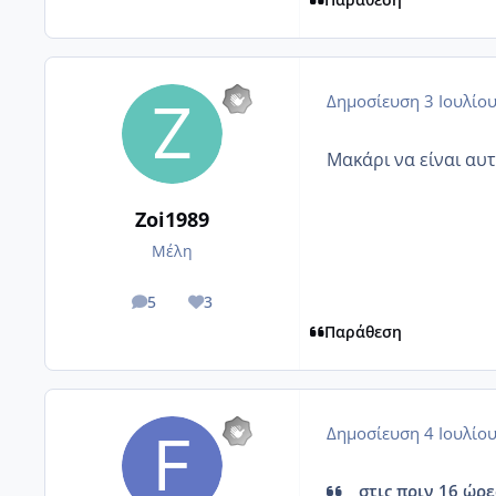
Δημοσίευση
3 Ιουλίο
Μακάρι να είναι αυ
Zoi1989
Μέλη
5
3
posts
Reputation
Παράθεση
Δημοσίευση
4 Ιουλίο
στις πριν 16 ώρες