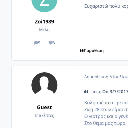
Ευχαριστώ πολύ κορ
Zoi1989
Μέλη
5
3
posts
Reputation
Παράθεση
Δημοσίευση
5 Ιουλίο
στις On 3/7/2017
Καλησπέρα στην πα
Guest
Ζωή 28 ετών είμαι 
Επικέπτες
Ο γιατρός και ο γε
Στο θέμα μας τώρα, 