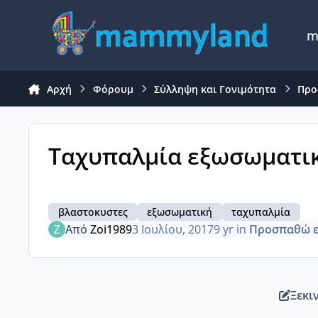
Μετάβαση σε περιεχόμενο
m
Αρχή
Φόρουμ
Σύλληψη και Γονιμότητα
Προ
Ταχυπαλμία εξωσωματι
βλαστοκυστες
εξωσωματική
ταχυπαλμία
Από
Zoi1989
3 Ιουλίου, 2017
9 yr
in
Προσπαθώ ε
Ξεκι