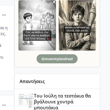
comment_985808
αι η
ες.
ά
τι
@mammylandreal
Απαντήσεις
Του Ιούλη τα τεστάκια θα βγάλουνε χοντρά μπουτά
Του Ιούλη τα τεστάκια θα
βγάλουνε χοντρά
comment_985809
μπουτάκια