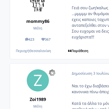
Γειά σου ζωη!καλως
...μμμμμ αν θυμάμα
εχεις καποιες ταχυ
mommy86
ανταπεξελθει στον 
Μέλη
Σου ευχομαι να δεις
ευχάριστα!!!
423
367
posts
Reputation
Περιοχή
Θεσσαλονίκη
Παράθεση
Δημοσίευση
3 Ιουλίο
Ναι το έχω διαβάσει
κανονικα πίνω άπει
Zoi1989
Κατά τα άλλα το μό
Μέλη