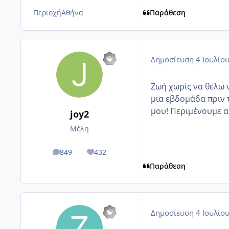
Περιοχή
Αθήνα
Παράθεση
Δημοσίευση
4 Ιουλίο
Ζωή χωρίς να θέλω 
μια εβδομάδα πριν τ
μου! Περιμένουμε 
joy2
Μέλη
849
432
posts
Reputation
Παράθεση
Δημοσίευση
4 Ιουλίο