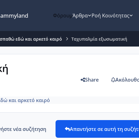
ammyland
Φόρουμ
Άρθρα
Ροή Κοινότητας
σπαθώ εδώ και αρκετό καιρό
Ταχυπαλμία εξωσωματική
κή
Share
Ακόλουθο
δώ και αρκετό καιρό
νήστε νέα συζήτηση
Απαντήστε σε αυτή τη συζή