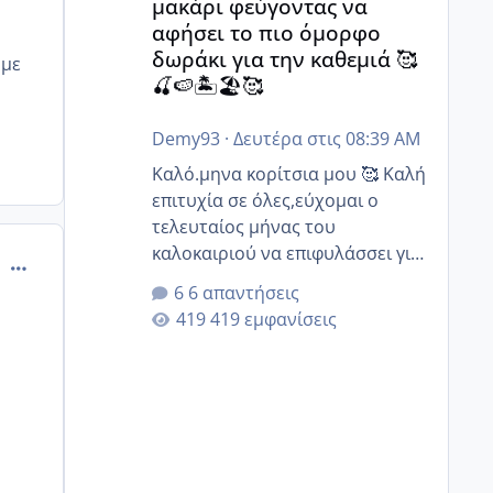
μακάρι φεύγοντας να
αφήσει το πιο όμορφο
δωράκι για την καθεμιά 🥰
 με
🍒🍉🏝️🏖️🥰
Demy93
·
Δευτέρα στις 08:39 AM
Καλό.μηνα κορίτσια μου 🥰 Καλή
επιτυχία σε όλες,εύχομαι ο
τελευταίος μήνας του
καλοκαιριού να επιφυλάσσει για
comment_985854
όλες σας την πιο όμορφη
6 απαντήσεις
έκπληξη 🧿 @Elk @Melikara86
419 εμφανίσεις
@Παρασκευαιδου @Zenia z
@melitiniღ @Christi.D. @flowerv
@Riaa @Ngsofia