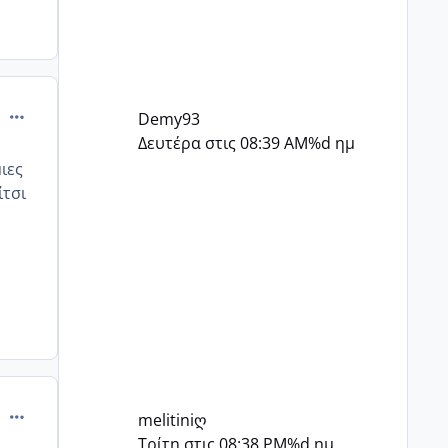
comment_985855
Demy93
Δευτέρα στις 08:39 AM
%d ημ
ιες
ίτσι
comment_985862
melitiniღ
Τρίτη στις 08:38 PM
%d ημ