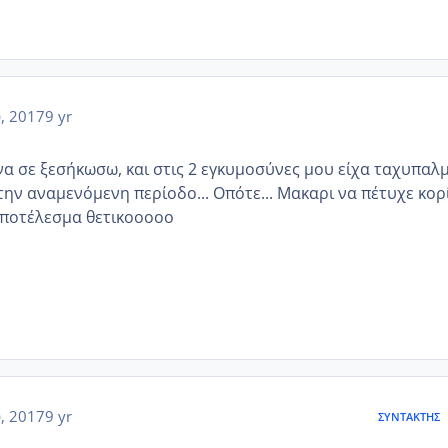
υ, 2017
9 yr
να σε ξεσήκωσω, και στις 2 εγκυμοσύνες μου είχα ταχυπαλμ
ην αναμενόμενη περίοδο... Οπότε... Μακαρι να πέτυχε κορ
αποτέλεσμα θετικοοοοο
υ, 2017
9 yr
ΣΥΝΤΆΚΤΗΣ