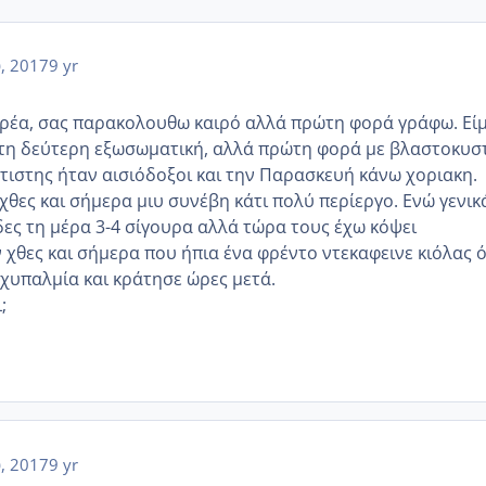
υ, 2017
9 yr
ρέα, σας παρακολουθω καιρό αλλά πρώτη φορά γράφω. Είμ
στη δεύτερη εξωσωματική, αλλά πρώτη φορά με βλαστοκυστ
νετιστης ήταν αισιόδοξοι και την Παρασκευή κάνω χοριακη.
χθες και σήμερα μιυ συνέβη κάτι πολύ περίεργο. Ενώ γενικ
ες τη μέρα 3-4 σίγουρα αλλά τώρα τους έχω κόψει
χθες και σήμερα που ήπια ένα φρέντο ντεκαφεινε κιόλας ό
αχυπαλμία και κράτησε ώρες μετά.
ι;
υ, 2017
9 yr