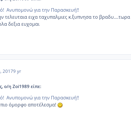
τό! Ανυπομονώ για την Παρασκευή!!
ην τελευταια ειχα ταχυπαλμιες κ.ξυπνησα το βραδυ....τωρα
.ολα δεξια ευχομαι
υ, 2017
9 yr
, ο/η Zoi1989 είπε:
τό! Ανυπομονώ για την Παρασκευή!!
ο πιο όμορφο αποτέλεσμα!