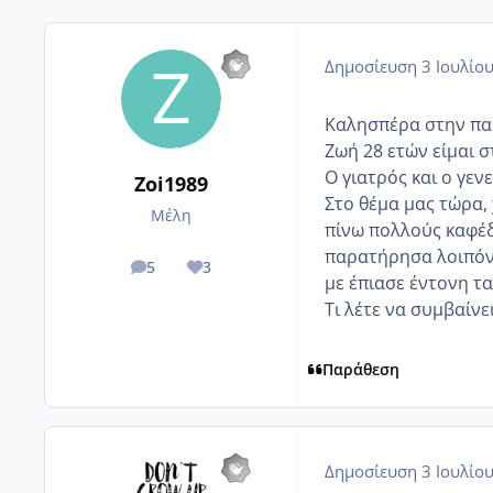
Δημοσίευση
3 Ιουλίο
Καλησπέρα στην πα
Ζωή 28 ετών είμαι 
Ο γιατρός και ο γε
Zoi1989
Στο θέμα μας τώρα, 
Μέλη
πίνω πολλούς καφέδ
παρατήρησα λοιπόν 
5
3
posts
Reputation
με έπιασε έντονη τ
Τι λέτε να συμβαίνε
Παράθεση
Δημοσίευση
3 Ιουλίο