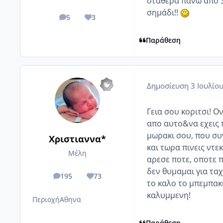
σταθερά πάνω από 3
σημάδι!!
5
3
posts
Reputation
Παράθεση
Δημοσίευση
3 Ιουλίο
Γεια σου κοριτσι! 
απο αυτο&να εχεις π
μωρακι σου, που συν
Χριστιαννα*
και τωρα πινεις ντε
Μέλη
αρεσε ποτε, οποτε π
δεν θυμαμαι για ταχ
195
73
posts
Reputation
το καλο το μπεμπακ
καλυμμενη!
Περιοχή
Αθηνα
Παράθεση