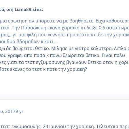
ά, ο/η Liana89 είπε:
 μια ερωτηση αν μπορειτε να με βοηθησετε. Ειχα καθυστερ
ετικο. Την Παρασκευη εκανα χοριακη κ εδειξε 0,6 αυτο τωρα
ειμαι;;; γτ μια φιλη που γεννησε προσφατα κ ειδε την χοριακ
μαι δυο βδομαδων κ κατι....
,6 δε θεωρειται θετικο. Μιλησε με γιατρο καλυτερα. Διπλα 
ου γραφει απο ποσο κ πανω θεωρειται θετικο. Ειναι πολυ
ες γιατι τα τεστ εγξυμοσυνης βγαινουν θετικα οταν η χορ
Ποτε εκανες το τεστ κ ποτε την χοριακη?
ου, 2017
9 yr
 τεστ εγκυμοσυνης. 23 Ιουνιου την χοριακη. Τελευταια περ