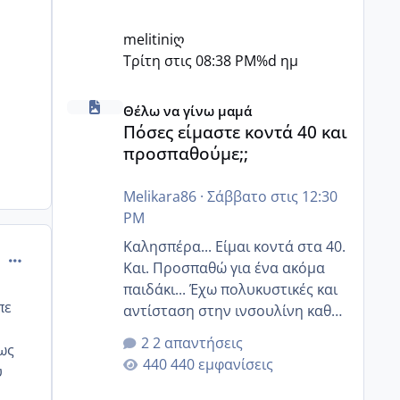
melitiniღ
Τρίτη στις 08:38 PM
%d ημ
Πόσες είμαστε κοντά 40 και προσπαθούμε;;
Θέλω να γίνω μαμά
Πόσες είμαστε κοντά 40 και
προσπαθούμε;;
Melikara86
·
Σάββατο στις 12:30
PM
Καλησπέρα... Είμαι κοντά στα 40.
comment_985579
Και. Προσπαθώ για ένα ακόμα
παιδάκι... Έχω πολυκυστικές και
πε
αντίσταση στην ινσουλίνη καθώς
και χάσιμοτο! Έχω λίγα κιλά
2 απαντήσεις
ως
παραπάνω και όσο κ αν
440 εμφανίσεις
υ
προσπαθώ δεν χάνω εύκολα!
Προσπαθώ για ακόμη ένα παιδί