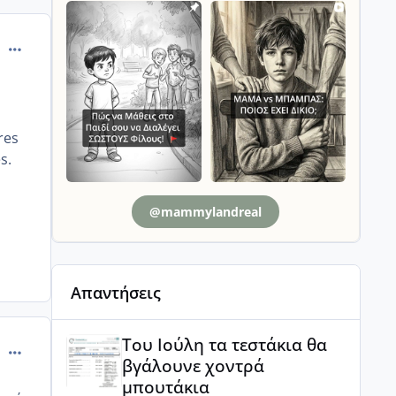
comment_985560
res
s.
@mammylandreal
Απαντήσεις
Του Ιούλη τα τεστάκια θα βγάλουνε χοντρά μπουτά
Του Ιούλη τα τεστάκια θα
comment_985564
βγάλουνε χοντρά
μπουτάκια