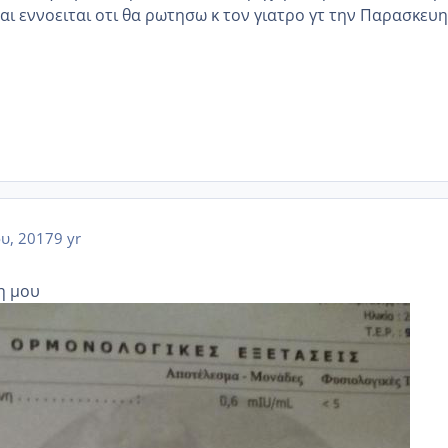
Ναι εννοειται οτι θα ρωτησω κ τον γιατρο γτ την Παρασκευη
ου, 2017
9 yr
η μου