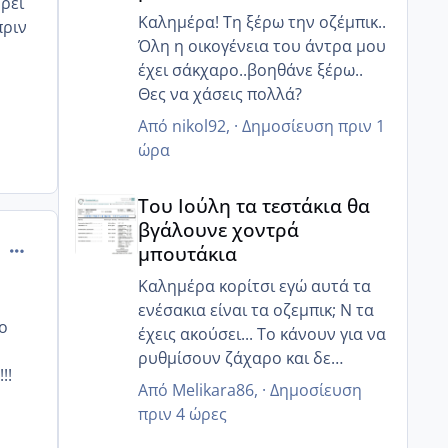
ρεί
Καλημέρα! Τη ξέρω την οζέμπικ..
πριν
Όλη η οικογένεια του άντρα μου
έχει σάκχαρο..βοηθάνε ξέρω..
Θες να χάσεις πολλά?
Από
nikol92
, ·
Δημοσίευση
πριν 1
ώρα
Του Ιούλη τα τεστάκια θα βγάλουνε χοντρά μπουτά
Του Ιούλη τα τεστάκια θα
βγάλουνε χοντρά
comment_985566
μπουτάκια
Καλημέρα κορίτσι εγώ αυτά τα
ενέσακια είναι τα οζεμπικ; Ν τα
σο
έχεις ακούσει... Το κάνουν για να
ρυθμίσουν ζάχαρο και δε
!!
κάποιους βοηθάει να χάσουν
Από
Melikara86
, ·
Δημοσίευση
κιλά!!
πριν 4 ώρες
Ναι την έχω ξανακούσει την