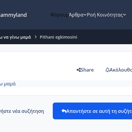
ammyland
Φόρουμ
Άρθρα
Ροή Κοινότητας
ω να γίνω μαμά
Pithani egkimosini
Share
Ακόλουθο
ω μαμά
νήστε νέα συζήτηση
Απαντήστε σε αυτή τη συζή