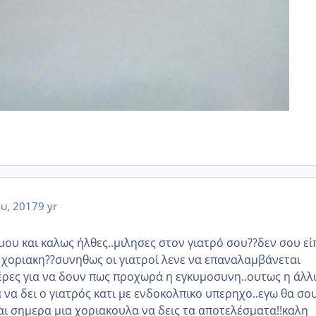
ου, 2017
9 yr
ου και καλως ήλθες..μιλησες στον γιατρό σου??δεν σου εί
 χοριακη??συνηθως οι γιατροί λενε να επαναλαμβάνεται
ρες για να δουν πως προχωρά η εγκυμοσυνη..ουτως η άλλ
α να δει ο γιατρός κατι με ενδοκολπικο υπερηχο..εγω θα σο
και σημερα μια χοριακουλα να δεις τα αποτελέσματα!!καλη