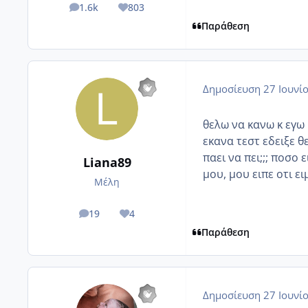
1.6k
803
posts
Reputation
Παράθεση
Δημοσίευση
27 Ιουνί
θελω να κανω κ εγω
εκανα τεστ εδειξε θ
παει να πει;;; ποσο 
Liana89
μου, μου ειπε οτι ει
Μέλη
19
4
posts
Reputation
Παράθεση
Δημοσίευση
27 Ιουνί