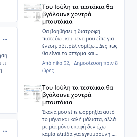
Του Ιούλη τα τεστάκια θα βγάλουνε χοντρά μπουτά
ένεση που λες... Πιστεύω αξίζει
Του Ιούλη τα τεστάκια θα
να το συζητήσετε για πρόκληση
βγάλουνε χοντρά
ωορρηξίας έτσι ώστε να εισια
μπουτάκια
μέσα σίγουρη! Κάποια στιγμή
όταν φτιάξουν όλα ίσως το
Θα βοηθήσει η διατροφή
comment_985567
κάνουμε κ εμείς μου είχε πει!!
πιστεύω.. και μένα μου είπε για
ένεση, οβιτρέλ νομίζω... Δες πως
θα είναι το σπέρμα και
ηση
ενημέρωσε! Ελπίζω να έχεις καλά
 τι
Από
nikol92
, ·
Δημοσίευση
πριν 8
αποτελέσματα 💘
η
ώρες
Του Ιούλη τα τεστάκια θα βγάλουνε χοντρά μπουτά
Του Ιούλη τα τεστάκια θα
βγάλουνε χοντρά
μπουτάκια
Έκανα μου είπε ωορρηξία αυτό
το μήνα και καλή μάλιστα, αλλά
με μία μόνο επαφή δεν έχω
comment_985569
καμία ελπίδα για εγκυμοσύνη..