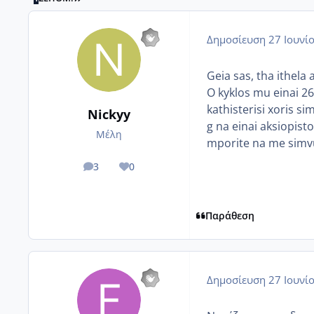
Δημοσίευση
27 Ιουνί
Geia sas, tha ithel
O kyklos mu einai 26
kathisterisi xoris 
Nickyy
g na einai aksiopist
Μέλη
mporite na me simv
3
0
posts
Reputation
Παράθεση
Δημοσίευση
27 Ιουνί