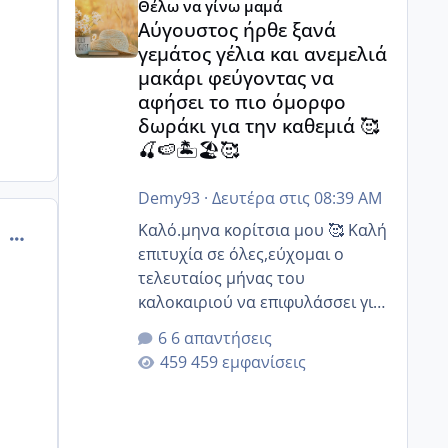
Θέλω να γίνω μαμά
Αύγουστος ήρθε ξανά
γεμάτος γέλια και ανεμελιά
μακάρι φεύγοντας να
αφήσει το πιο όμορφο
δωράκι για την καθεμιά 🥰
🍒🍉🏝️🏖️🥰
Demy93
·
Δευτέρα στις 08:39 AM
Καλό.μηνα κορίτσια μου 🥰 Καλή
comment_985577
επιτυχία σε όλες,εύχομαι ο
τελευταίος μήνας του
καλοκαιριού να επιφυλάσσει για
όλες σας την πιο όμορφη
6 απαντήσεις
έκπληξη 🧿 @Elk @Melikara86
459 εμφανίσεις
@Παρασκευαιδου @Zenia z
@melitiniღ @Christi.D. @flowerv
@Riaa @Ngsofia