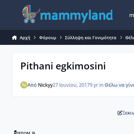
Μετάβαση σε περιεχόμενο
m
Αρχή
Φόρουμ
Σύλληψη και Γονιμότητα
Θέλ
Pithani egkimosini
Από
Nickyy
27 Ιουνίου, 2017
9 yr
in
Θέλω να γίν
Ξεκι
LAST PAGE
1
2
ΕΠΌΜ.