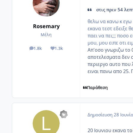
στις πριν 54 λεπτ
θελω να κανω κ εγω
Rosemary
εκανα τεστ εδειξε θ
Μέλη
παει να πει;;; ποσο 
μου, μου ειπε οτι ει
1.8k
1.3k
Απ'οσο γνωριζω το 0
posts
Reputation
αποτελεσματα δεν σ
περιεργο αυτο που λ
ειναι πανω απο 25. 
Παράθεση
Δημοσίευση
28 Ιουνί
20 Ιουνιου εκανα το