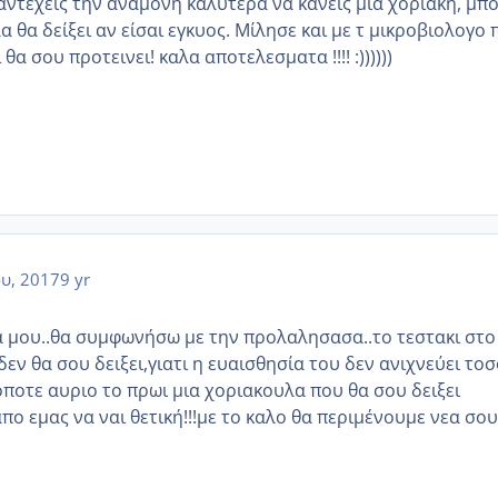
αντεχεις την αναμονη καλυτερα να κάνεις μια χοριακή, μπο
α θα δείξει αν είσαι εγκυος. Μίλησε και με τ μικροβιολογο 
 θα σου προτεινει! καλα αποτελεσματα !!!! :))))))
ου, 2017
9 yr
 μου..θα συμφωνήσω με την προλαλησασα..το τεστακι στο
 δεν θα σου δειξει,γιατι η ευαισθησία του δεν ανιχνεύει το
οποτε αυριο το πρωι μια χοριακουλα που θα σου δειξει
απο εμας να ναι θετική!!!με το καλο θα περιμένουμε νεα σου!