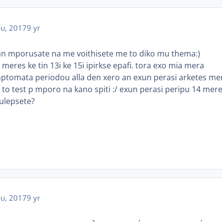
ου, 2017
9 yr
a an mporusate na me voithisete me to diko mu thema:)
 meres ke tin 13i ke 15i ipirkse epafi. tora exo mia mera
simptomata periodou alla den xero an exun perasi arketes me
o to test p mporo na kano spiti :/ exun perasi peripu 14 mere
ulepsete?
ου, 2017
9 yr