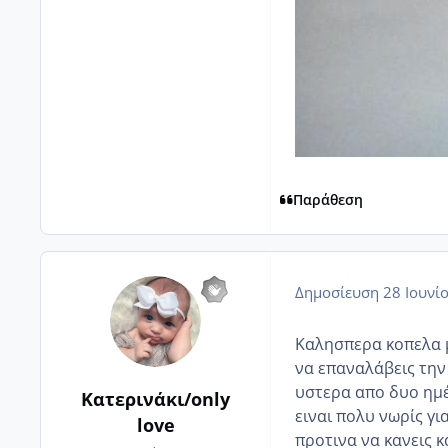
Παράθεση
Δημοσίευση
28 Ιουνί
Καλησπερα κοπελα μ
να επαναλάβεις την
υστερα απο δυο ημέ
Κατερινάκι/only
ειναι πολυ νωρίς γι
love
προτινα να κανεις 