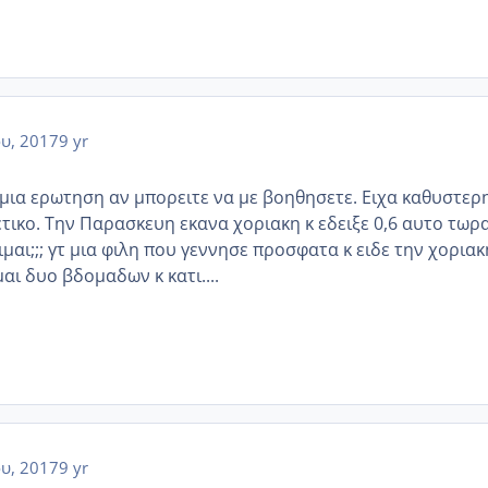
ου, 2017
9 yr
 μια ερωτηση αν μπορειτε να με βοηθησετε. Ειχα καθυστερ
ετικο. Την Παρασκευη εκανα χοριακη κ εδειξε 0,6 αυτο τωρα
ειμαι;;; γτ μια φιλη που γεννησε προσφατα κ ειδε την χοριακ
μαι δυο βδομαδων κ κατι....
ου, 2017
9 yr