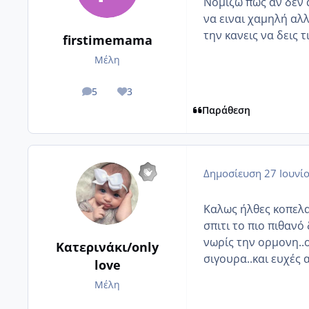
Νομίζω πως αν δεν 
να ειναι χαμηλή αλλ
την κανεις να δεις τι
firstimemama
Μέλη
5
3
posts
Reputation
Παράθεση
Δημοσίευση
27 Ιουνί
Καλως ήλθες κοπελα
σπιτι το πιο πιθανό
νωρίς την ορμονη..
Κατερινάκι/only
σιγουρα..και ευχές 
love
Μέλη