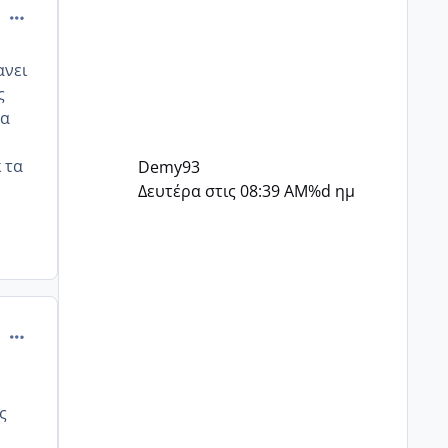
ξέρω τι να πω είναι δύσκολο..
comment_957725
εγώ παίζει να μην άντεχα στην
θέση σου ..
ανει
ς
χα
 τα
Demy93
Δευτέρα στις 08:39 AM
%d ημ
comment_957727
ς