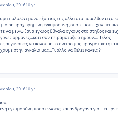
υαρίου, 2016
10 yr
αρα πολυ.Οχι μονο εξαιτιας της αλλα στο παρελθον ειχα κ
η μια σε προχωρημενη εγκυμοσυνη ,οποτε μου ειχαν πει πω
τε να μεινω ξανα εγκυος Εβγαλα ογκους στο στηθος και ει
γονες ορμονες...κατι σαν πειραματοζωο ημουν.... Τελος
ες οι γυναικες να κανουμε το ονειρο μας πραγματικοτητα κ
χουμε στην αγκαλια μας...Τι αλλο να θελει κανεις ?
υαρίου, 2016
10 yr
ου...
νη εγκυμοσύνη ποσο εννοεις; και ανδρογονα γιατι επερνε