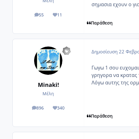
Μέλη
σημασια εχουν ο για
55
11
posts
Reputation
Παράθεση
Δημοσίευση
22 Φεβρο
Γωγω 1 σου ευχομαι 
γρηγορα να κρατας τ
Λόγω αυτης της ορμ
Minaki!
Μέλη
896
340
posts
Reputation
Παράθεση