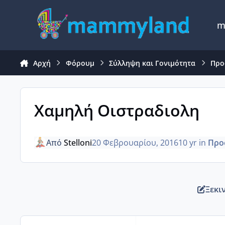
Μετάβαση σε περιεχόμενο
m
Αρχή
Φόρουμ
Σύλληψη και Γονιμότητα
Προ
Χαμηλή Οιστραδιολη
Από
Stelloni
20 Φεβρουαρίου, 2016
10 yr
in
Προ
Ξεκι