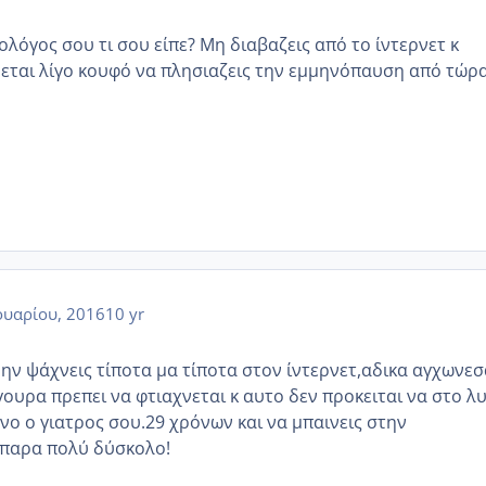
λόγος σου τι σου είπε? Μη διαβαζεις από το ίντερνετ κ
εται λίγο κουφό να πλησιαζεις την εμμηνόπαυση από τώρ
υαρίου, 2016
10 yr
μην ψάχνεις τίποτα μα τίποτα στον ίντερνετ,αδικα αγχωνεσ
ιγουρα πρεπει να φτιαχνεται κ αυτο δεν προκειται να στο λ
νο ο γιατρος σου.29 χρόνων και να μπαινεις στην
 παρα πολύ δύσκολο!