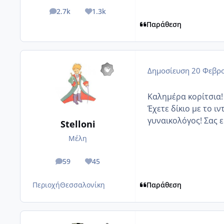
2.7k
1.3k
posts
Reputation
Παράθεση
Δημοσίευση
20 Φεβρο
Καλημέρα κορίτσια! 
Έχετε δίκιο με το ι
γυναικολόγος! Σας 
Stelloni
Μέλη
59
45
posts
Reputation
Περιοχή
Θεσσαλονίκη
Παράθεση