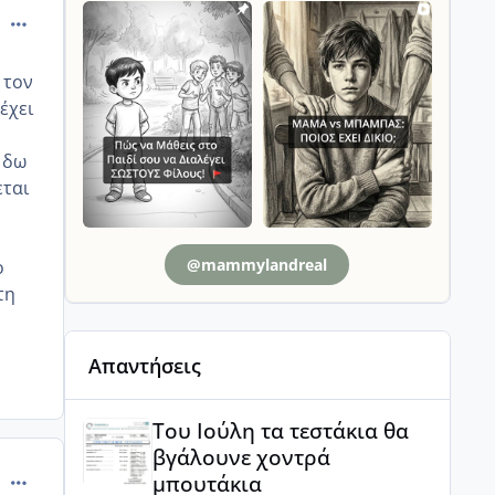
comment_957502
 τον
έχει
 δω
εται
@mammylandreal
ο
τη
Απαντήσεις
Του Ιούλη τα τεστάκια θα βγάλουνε χοντρά μπουτά
Του Ιούλη τα τεστάκια θα
βγάλουνε χοντρά
comment_957510
μπουτάκια