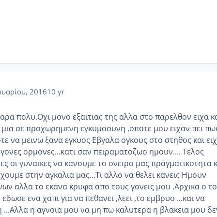
υαρίου, 2016
10 yr
αρα πολυ.Οχι μονο εξαιτιας της αλλα στο παρελθον ειχα κ
η μια σε προχωρημενη εγκυμοσυνη ,οποτε μου ειχαν πει πω
τε να μεινω ξανα εγκυος Εβγαλα ογκους στο στηθος και ει
γονες ορμονες...κατι σαν πειραματοζωο ημουν.... Τελος
ες οι γυναικες να κανουμε το ονειρο μας πραγματικοτητα κ
χουμε στην αγκαλια μας...Τι αλλο να θελει κανεις Ημουν
νων αλλα το εκανα κρυφα απο τους γονεις μου .Αρχικα ο το
δωσε ενα χαπι για να πεθανει ,λεει ,το εμβρυο ...και να
 ...Αλλα η αγνοια μου να μη πω καλυτερα η βλακεια μου δε