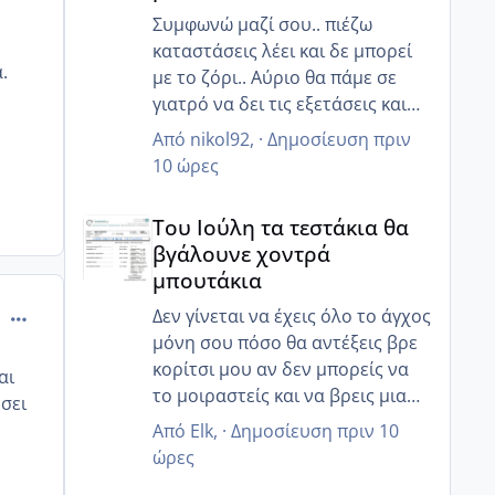
Συμφωνώ μαζί σου.. πιέζω
καταστάσεις λέει και δε μπορεί
α.
με το ζόρι.. Αύριο θα πάμε σε
γιατρό να δει τις εξετάσεις και
ίσως καταλάβει ότι πρέπει να
Από
nikol92
, ·
Δημοσίευση
πριν
βιαστούμε.. 😒
10 ώρες
Του Ιούλη τα τεστάκια θα βγάλουνε χοντρά μπουτά
Του Ιούλη τα τεστάκια θα
βγάλουνε χοντρά
μπουτάκια
comment_957515
Δεν γίνεται να έχεις όλο το άγχος
μόνη σου πόσο θα αντέξεις βρε
κορίτσι μου αν δεν μπορείς να
αι
το μοιραστείς και να βρεις μια
υσει
κατανόηση από τον άντρα σου
Από
Elk
, ·
Δημοσίευση
πριν 10
ποιος θα σε καταλάβει ;
ώρες
Και εγώ δεν μπορούσα να το