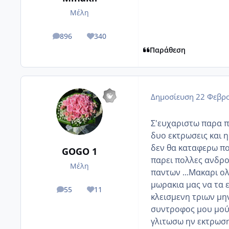
Μέλη
896
340
posts
Reputation
Παράθεση
Δημοσίευση
22 Φεβρο
Σ'ευχαριστω παρα π
δυο εκτρωσεις και 
δεν θα καταφερω πο
GOGO 1
παρει πολλες ανδρο
Μέλη
παντων ...Μακαρι ολ
μωρακια μας να τα ε
55
11
posts
Reputation
κλεισμενη τριων μη
συντροφος μου μού ε
γλιτωσω ην εκτρωση