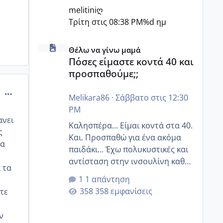
melitiniღ
Τρίτη στις 08:38 PM
%d ημ
Πόσες είμαστε κοντά 40 και προσπαθούμε;;
Θέλω να γίνω μαμά
Πόσες είμαστε κοντά 40 και
προσπαθούμε;;
comment_957857
Melikara86
·
Σάββατο στις 12:30
PM
ανει
Καλησπέρα... Είμαι κοντά στα 40.
ς
Και. Προσπαθώ για ένα ακόμα
χα
παιδάκι... Έχω πολυκυστικές και
αντίσταση στην ινσουλίνη καθώς
 τα
και χάσιμοτο! Έχω λίγα κιλά
1 απάντηση
παραπάνω και όσο κ αν
358 εμφανίσεις
τε
προσπαθώ δεν χάνω εύκολα!
Προσπαθώ για ακόμη ένα παιδί
ν
εδώ και 1,5 χρόνο! Θέλετε να