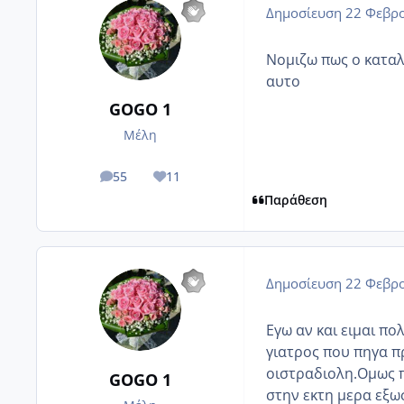
Δημοσίευση
22 Φεβρο
Νομιζω πως ο καταλ
αυτο
GOGO 1
Μέλη
55
11
posts
Reputation
Παράθεση
Δημοσίευση
22 Φεβρο
Εγω αν και ειμαι π
γιατρος που πηγα π
οιστραδιολη.Ομως π
GOGO 1
στην εκτη μερα εξω