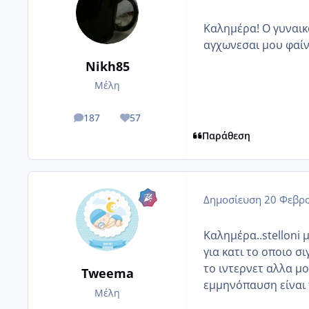
Καλημέρα! Ο γυναικο
αγχωνεσαι μου φαίν
Nikh85
Μέλη
187
57
posts
Reputation
Παράθεση
Δημοσίευση
20 Φεβρο
Καλημέρα..stelloni 
για κατι το οποιο σ
το ιντερνετ αλλα μο
Tweema
εμμηνόπαυση είναι
Μέλη