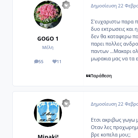
Δημοσίευση
22 Φεβρο
Σ'ευχαριστω παρα π
δυο εκτρωσεις και 
δεν θα καταφερω πο
GOGO 1
παρει πολλες ανδρο
Μέλη
παντων ...Μακαρι ολ
μωρακια μας να τα ε
55
11
posts
Reputation
Παράθεση
Δημοσίευση
22 Φεβρο
Ετσι ακριβως γωγω μ
Οταν λες προχωρημέ
βρε κοπελα μου;;
Minaki!