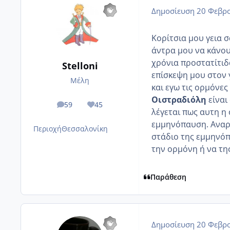
Δημοσίευση
20 Φεβρο
Κορίτσια μου γεια σ
άντρα μου να κάνου
χρόνια προστατίτιδ
Stelloni
επίσκεψη μου στον γ
Μέλη
και εγω τις ορμόνε
Οιστραδιόλη
είναι
59
45
posts
Reputation
λέγεται πως αυτη η
εμμηνόπαυση. Αναρω
Περιοχή
Θεσσαλονίκη
στάδιο της εμμηνόπ
την ορμόνη ή να τη
Παράθεση
Δημοσίευση
20 Φεβρο