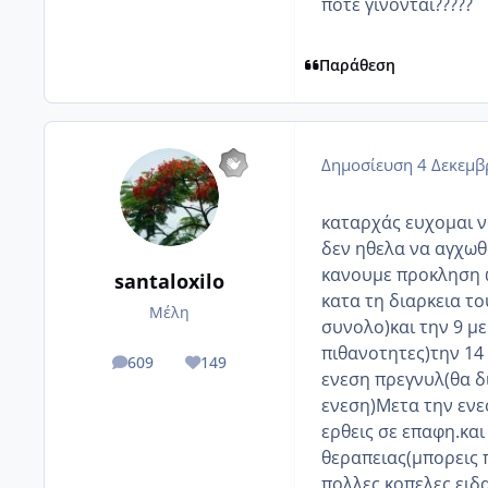
ποτε γινονται?????
Παράθεση
Δημοσίευση
4 Δεκεμβ
καταρχάς ευχομαι να
δεν ηθελα να αγχωθ
κανουμε προκληση ω
santaloxilo
κατα τη διαρκεια το
Μέλη
συνολο)και την 9 μ
πιθανοτητες)την 14
609
149
posts
Reputation
ενεση πρεγνυλ(θα δ
ενεση)Μετα την ενεσ
ερθεις σε επαφη.και
θεραπειας(μπορεις 
πολλες κοπελες ειδα