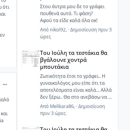
 το
Στου άντρα μου δε το γράφει
ω ότι
πουθενά αυτό. Τι φάση?
και
Αφού τα είδε καλά όλα οκ!
Από
nikol92
, ·
Δημοσίευση
πριν 3
δεν
ώρες
Του Ιούλη τα τεστάκια θα βγάλουνε χοντρά μπουτά
Του Ιούλη τα τεστάκια θα
βγάλουνε χοντρά
μπουτάκια
Ζωτικότητα έτσι το γράφει.. Η
γυναικολόγος μου είπε ότι τα
comment_924453
αποτελέσματα είναι καλά... Αλλά
δεν ξέρω.. Θα στο ανεβάσω να το
καλό
δεις κ εσύ
Από
Melikara86
, ·
Δημοσίευση
πριν 3 ώρες
 και
ia
Του Ιούλη τα τεστάκια θα βγάλουνε χοντρά μπουτά
Του Ιούλη τα τεστάκια θα