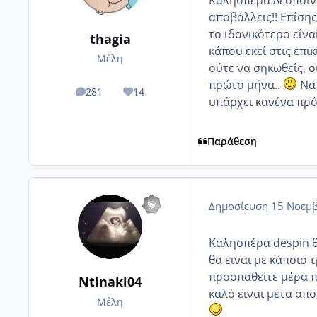
Καλησπέρα Δέσποινα
αποβάλλεις!! Επίσης
το ιδανικότερο είνα
thagia
κάπου εκεί στις επι
Μέλη
ούτε να σηκωθείς, ο
πρώτο μήνα..
Να 
281
14
posts
Reputation
υπάρχει κανένα πρό
Παράθεση
Δημοσίευση
15 Νοεμβ
Καλησπέρα despin θ
θα ειναι με κάποιο 
προσπαθείτε μέρα π
Ntinaki04
καλό ειναι μετα απο
Μέλη