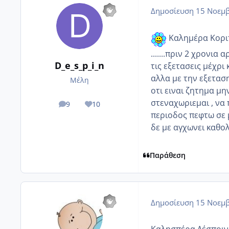
Δημοσίευση
15 Νοεμβ
Καλημέρα Κοριτσ
.......πριν 2 χρονι
D_e_s_p_i_n
τις εξετασεις μέχρι
αλλα με την εξετασ
Μέλη
οτι ειναι ζητημα μη
στεναχωριεμαι , να 
9
10
posts
Reputation
περιοδος πεφτω σε 
δε με αγχωνει καθολ
Παράθεση
Δημοσίευση
15 Νοεμβ