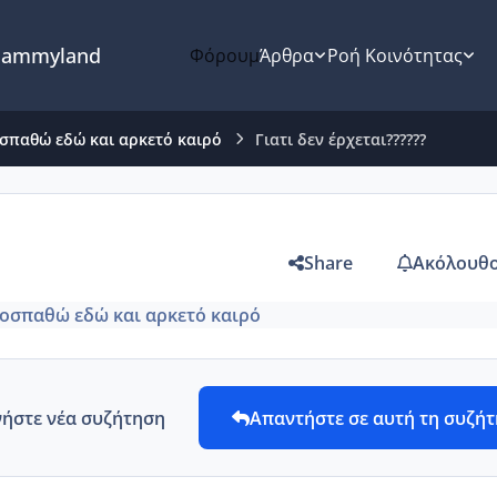
ammyland
Φόρουμ
Άρθρα
Ροή Κοινότητας
σπαθώ εδώ και αρκετό καιρό
Γιατι δεν έρχεται??????
Share
Ακόλουθο
οσπαθώ εδώ και αρκετό καιρό
νήστε νέα συζήτηση
Απαντήστε σε αυτή τη συζή