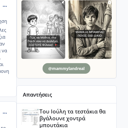
comment_924409
τηση
λες
ξια
παν
α να
ι
αι
@mammylandreal
ομονη
Απαντήσεις
Του Ιούλη τα τεστάκια θα βγάλουνε χοντρά μπουτά
Του Ιούλη τα τεστάκια θα
comment_924446
βγάλουνε χοντρά
μπουτάκια