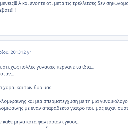
ιμενεις!!! Α και ενοητε οτι μετα τις τρελλιτσες δεν σηκωνομ
βατι!!!!
ρίου, 2013
12 yr
 δυστυχως πολλες γυναικες περνανε τα ιδια...
οταν...
ια χαρα. και των δυο μας.
κλομιφαινης και μια σπερματεγχυση με τη μια γυναικολογο.
λομιφαινης με εναν απαραδεκτο γιατρο που μας ειχαν συστ
ν καθε μηνα κατα φαντασιαν εγκυος...