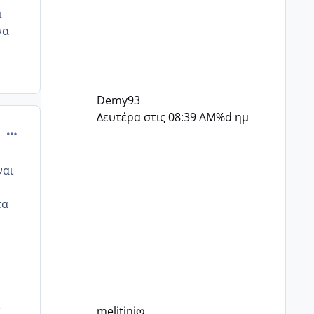
ι
να
Demy93
Δευτέρα στις 08:39 AM
%d ημ
comment_925563
ναι
τα
melitiniღ