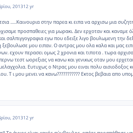
ρίου, 2013
12 yr
ια .....Καινουρια στην παρεα κι ειπα να αρχισω μια συζη
α αρχισαμε προσπαθειες για μωρακι. Δεν ερχοταν και καναμε ό
 και σαλπιγγογραφια εγω που εδειξε λιγο βουλωμενη την δε
η ξεβουλωσε μου ειπαν. Ο αντρας μου ολα καλα και μας ει
νων. εχουν περασει ομως 2 χρονια και τιποτα . τωρα αρχισ
περνω τεστ ωορεξιας να κανω και γενικως οταν μου ερχετα
μελαγχολια. Ευτυχως ο Ντρας μου ειναι πολυ αισιοδοξος κ
ου. Τ ι μου μενει να κανω??????????? Εκτος βεβαια απο υπ
ρίου, 2013
12 yr