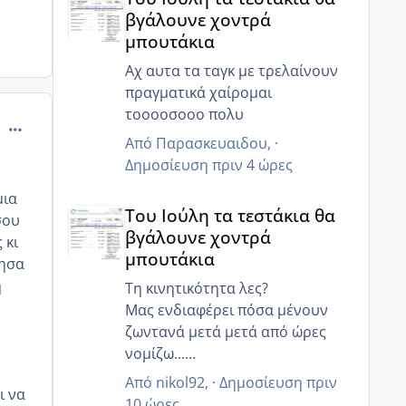
βγάλουνε χοντρά
μπουτάκια
Αχ αυτα τα ταγκ με τρελαίνουν
πραγματικά χαίρομαι
τοοοοσοοο πολυ
comment_924458
Από
Παρασκευαιδου
, ·
Δημοσίευση
πριν 4 ώρες
μια
Του Ιούλη τα τεστάκια θα βγάλουνε χοντρά μπουτά
Του Ιούλη τα τεστάκια θα
σου
βγάλουνε χοντρά
 κι
μπουτάκια
θησα
η
Τη κινητικότητα λες?
Μας ενδιαφέρει πόσα μένουν
ζωντανά μετά μετά από ώρες
νομίζω...
Γιατί ο άντρας μου έχει 85%
Από
nikol92
, ·
Δημοσίευση
πριν
ι να
κινητικότητα, αλλα 6 ώρες μετά
10 ώρες