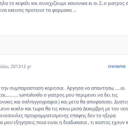
α το κεφαλι και συνεχιζουμε κανονικα κι οι 2..ο γιατρος 
ενα εκεινος προτεινε τα φαρμακα ...
ρίου, 2013
12 yr
ΣΥΝΤΆΚΤΗΣ
 την συμπαρασταση κοριτσια . Αργησα να απαντησω .....οι
.......... santaloxilo ο γιατρος μου περιμενει να δει τις
ονικες και σαλπιγγογραφια ) και μετα θα αποφασισει. Δυστ
ενο κυκλο και τωρα θα τις κανω μεσα Δεκεμβρη με τον νεο
τις ενεσουλες προγραμματισμενης επαφης δεν το ηξερα
να μου εξηγησεις ποια ειναι η διαδικασια , τι κοστος εχουν 