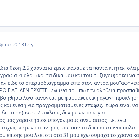
ρίου, 2013
12 yr
ιδια θεση 2,5 χρονια κι εμεις..καναμε τα παντα κι ηταν ολα 
γραφια κι ολα...(και τα δικα μου και του συζυγου)αρκει να 
ταν ειδε το σπερμοδιαγραμμα ειπε στον αντρα μου"αφηνεις
ΡΩ ΓΙΑΤΙ ΔΕΝ ΕΡΧΕΤΕ...εγω να σου πω την αληθεια προσπα
 βοηθησω λιγο κανοντας με φαρμακευτικη αγωγη προκλησ
 και ενεση για προγραμματισμενες επαφες...τωρα ειναι να
 δευτερα)αν σε 2 κυκλους δεν μεινω παω για
ς μας χαρακτηρισε υπογονιμους ανευ αιτιας ...κι εγω
τυχως κι εμενα ο αντρας μου σαν το δικο σου ειναι πολυ
μου επισης μου λεει οτι στα 31 μου εχω συμαχο το χρονο κα