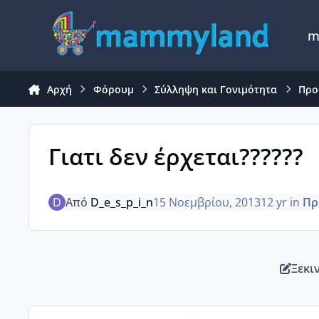
Μετάβαση σε περιεχόμενο
m
Αρχή
Φόρουμ
Σύλληψη και Γονιμότητα
Προ
Γιατι δεν έρχεται??????
Από
D_e_s_p_i_n
15 Νοεμβρίου, 2013
12 yr
in
Πρ
Ξεκι