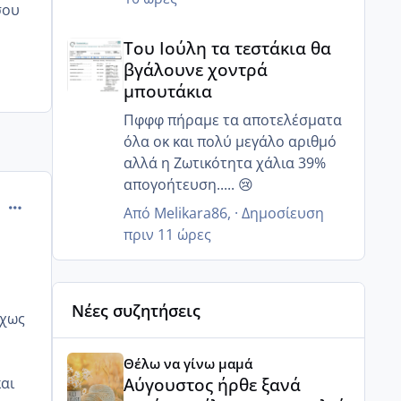
σου
μόνο 20% ζουν και 12 ώρες μετά
Του Ιούλη τα τεστάκια θα βγάλουνε χοντρά μπουτά
κανένα..
Του Ιούλη τα τεστάκια θα
Γι αυτό μας είπε να κάνουμε πιο
βγάλουνε χοντρά
στοχευμένα επαφή..
μπουτάκια
Μετά από κάποιες ώρες πόσα
ζουν?
Πφφφ πήραμε τα αποτελέσματα
όλα οκ και πολύ μεγάλο αριθμό
αλλά η Ζωτικότητα χάλια 39%
απογοήτευση..... 😢
comment_925491
Από
Melikara86
, ·
Δημοσίευση
πριν 11 ώρες
Νέες συζητήσεις
υχως
Αύγουστος ήρθε ξανά γεμάτος γέλια και ανεμελιά μ
Θέλω να γίνω μαμά
Αύγουστος ήρθε ξανά
και