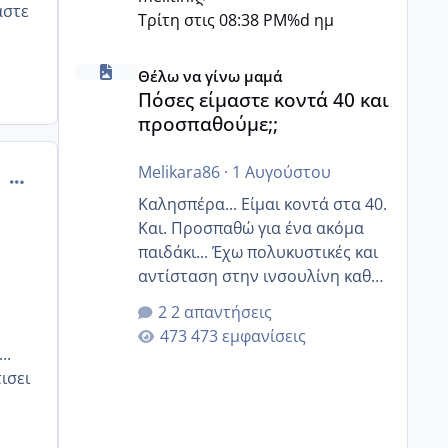
αστε
Τρίτη στις 08:38 PM
%d ημ
Πόσες είμαστε κοντά 40 και προσπαθούμε;;
Θέλω να γίνω μαμά
Πόσες είμαστε κοντά 40 και
προσπαθούμε;;
Melikara86
·
1 Αυγούστου
comment_925564
Καλησπέρα... Είμαι κοντά στα 40.
Και. Προσπαθώ για ένα ακόμα
παιδάκι... Έχω πολυκυστικές και
αντίσταση στην ινσουλίνη καθώς
και χάσιμοτο! Έχω λίγα κιλά
2 απαντήσεις
παραπάνω και όσο κ αν
473 εμφανίσεις
προσπαθώ δεν χάνω εύκολα!
..
Προσπαθώ για ακόμη ένα παιδί
ισει
εδώ και 1,5 χρόνο! Θέλετε να
γράψετε όσες κοπέλες είστε σε
παρόμοια φάση;; Αυτή την