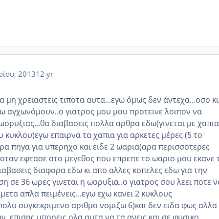
ρίου, 2013
12 yr
 μη χρειαστεις τιποτα αυτα...εγω όμως δεν άντεχα...οσο κι
ω αγχωνόμουν..ο γιατρος μου μου προτεινε λοιπον να
ορυξιας...θα διαβασεις πολλα αρθρα εδω(γινεται με χαπια
υ κυκλου)εγω επαιρνα τα χαπια για αρκετες μέρες (5 το
ερα πηγα για υπερηχο και ειδε 2 ωαρια(αρα περισσοτερες
 οταν εφτασε στο μεγεθος που επρεπε το ωαριο μου εκανε 
ιαβασεις διαφορα εδω κι απο αλλες κοπελες εδω για την
η σε 36 ωρες γινεται η ωορυξια..ο γιατρος σου λεει ποτε ν
 μετα απλα πειμένεις...εγω εχω κανει 2 κυκλους
πολυ συγκεκριμενο αριθμο νομιζω 6)και δεν ειδα φως αλλα
ν..επισης μπορεις ολα αυτα να τα ανεις και σε φυσικο