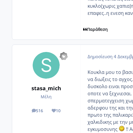
κυκλο(χωρις χαπια)π
επαφες..η ενεση καν
Παράθεση
Δημοσίευση
4 Δεκεμβ
Κουκλα μου το βασικ
να διωξεις το αγχος.
δυσκολο ειναι προ
stasa_mich
οποτε να ξεχνιεσαι.
Μέλη
σπερματεγχειση χωρ
αδερφου της και την
516
10
posts
Reputation
πρωτο της παλικαρι!
χαλκιδικης με την μ
εγκυμοσυνης
!! 