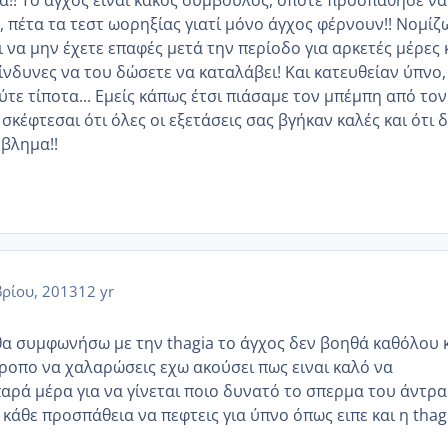
!! Το άγχος είναι κακός σύμβουλος, οπότε προσπάθησε να
, πέτα τα τεστ ωορηξίας γιατί μόνο άγχος φέρνουν!! Νομίζ
ι να μην έχετε επαφές μετά την περίοδο για αρκετές μέρες 
κίνδυνες να του δώσετε να καταλάβει! Και κατευθείαν ύπνο,
ύτε τίποτα... Εμείς κάπως έτσι πιάσαμε τον μπέμπη από τον
σκέφτεσαι ότι όλες οι εξετάσεις σας βγήκαν καλές και ότι 
βλημα!!
ρίου, 2013
12 yr
α συμφωνήσω με την thagia το άγχος δεν βοηθά καθόλου 
τροπο να χαλαρώσεις εχω ακούσει πως ειναι καλό να
αρά μέρα για να γίνεται ποιο δυνατό το σπερμα του άντρα
 κάθε προσπάθεια να πεφτεις για ύπνο όπως ειπε και η thag