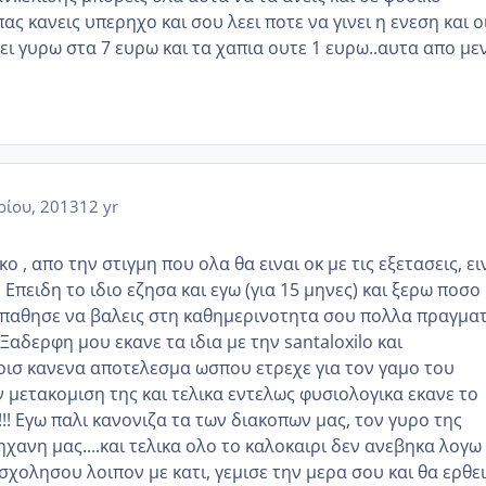
ας κανεις υπερηχο και σου λεει ποτε να γινει η ενεση και ο
ει γυρω στα 7 ευρω και τα χαπια ουτε 1 ευρω..αυτα απο με
ρίου, 2013
12 yr
ο , απο την στιγμη που ολα θα ειναι οκ με τις εξετασεις, ει
 Επειδη το ιδιο εζησα και εγω (για 15 μηνες) και ξερω ποσο
σπαθησε να βαλεις στη καθημερινοτητα σου πολλα πραγμα
 Ξαδερφη μου εκανε τα ιδια με την santaloxilo και
ισ κανενα αποτελεσμα ωσπου ετρεχε για τον γαμο του
 μετακομιση της και τελικα εντελως φυσιολογικα εκανε το
!! Εγω παλι κανονιζα τα των διακοπων μας, τον γυρο της
ηχανη μας....και τελικα ολο το καλοκαιρι δεν ανεβηκα λογω
Ασχολησου λοιπον με κατι, γεμισε την μερα σου και θα ερθει