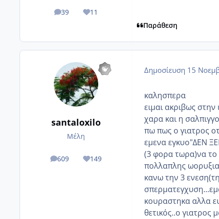
39
11
posts
Reputation
Παράθεση
Δημοσίευση
15 Νοεμβ
καλησπερα
ειμαι ακριβως στην 
χαρα και η σαλπιγγο
santaloxilo
πω πως ο γιατρος ο
Μέλη
εμενα εγκυο"ΔΕΝ ΞΕ
(3 φορα τωρα)να το
609
149
posts
Reputation
πολλαπλης ωορυξιας
κανω την 3 ενεση(τη
σπερματεγχυση...εμα
κουραστηκα αλλα ευ
θετικός..ο γιατρος 