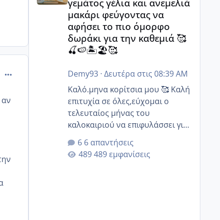
γεμάτος γέλια και ανεμελιά
μακάρι φεύγοντας να
αφήσει το πιο όμορφο
δωράκι για την καθεμιά 🥰
🍒🍉🏝️🏖️🥰
comment_925538
Demy93
·
Δευτέρα στις 08:39 AM
Καλό.μηνα κορίτσια μου 🥰 Καλή
 αν
επιτυχία σε όλες,εύχομαι ο
τελευταίος μήνας του
καλοκαιριού να επιφυλάσσει για
όλες σας την πιο όμορφη
6 απαντήσεις
έκπληξη 🧿 @Elk @Melikara86
489 εμφανίσεις
την
@Παρασκευαιδου @Zenia z
@melitiniღ @Christi.D. @flowerv
α
@Riaa @Ngsofia