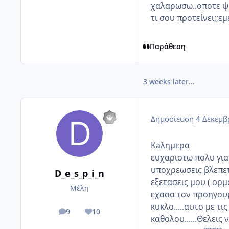
χαλαρωσω..οποτε ψηλ
τι σου προτείνει;;εμ
Παράθεση
3 weeks later...
Δημοσίευση
4 Δεκεμβ
Kaλημερα
ευχαριστω πολυ για
υποχρεωσεις βλεπεται.
D_e_s_p_i_n
εξετασεις μου ( ορμ
Μέλη
εχασα τον προηγουμ
κυκλο.....αυτο με 
9
10
posts
Reputation
καθολου......Θελεις 