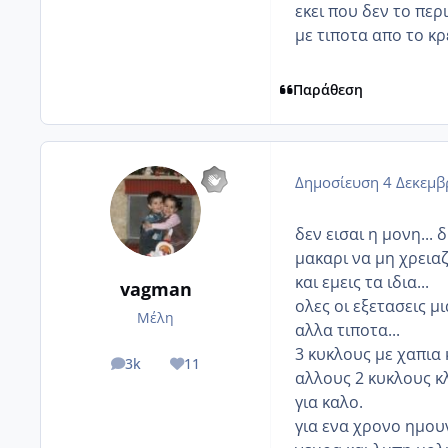
εκει που δεν το περ
με τιποτα απο το κρε
Παράθεση
Δημοσίευση
4 Δεκεμβ
δεν εισαι η μονη...
μακαρι να μη χρειαζ
και εμεις τα ιδια...
vagman
ολες οι εξετασεις μ
Μέλη
αλλα τιποτα...
3 κυκλους με χαπια 
3k
11
posts
Reputation
αλλους 2 κυκλους κ
για καλο.
για ενα χρονο ημου