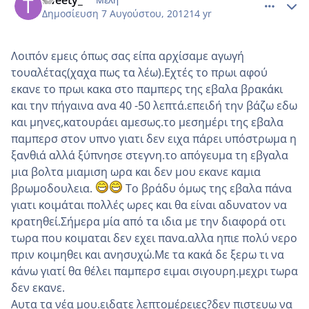
Δημοσίευση
7 Αυγούστου, 2012
14 yr
Λοιπόν εμεις όπως σας είπα αρχίσαμε αγωγή
τουαλέτας(χαχα πως τα λέω).Εχτές το πρωι αφού
εκανε το πρωι κακα στο παμπερς της εβαλα βρακάκι
και την πήγαινα ανα 40 -50 λεπτά.επειδή την βάζω εδω
και μηνες,κατουράει αμεσως.το μεσημέρι της εβαλα
παμπερσ στον υπνο γιατι δεν ειχα πάρει υπόστρωμα η
ξανθιά αλλά ξύπνησε στεγνη.το απόγευμα τη εβγαλα
μια βολτα μιαμιση ωρα και δεν μου εκανε καμια
βρωμοδουλεια.
Το βράδυ όμως της εβαλα πάνα
γιατι κοιμάται πολλές ωρες και θα είναι αδυνατον να
κρατηθεί.Σήμερα μία από τα ιδια με την διαφορά οτι
τωρα που κοιμαται δεν εχει πανα.αλλα ηπιε πολύ νερο
πριν κοιμηθει και ανησυχώ.Με τα κακά δε ξερω τι να
κάνω γιατί θα θέλει παμπερσ ειμαι σιγουρη.μεχρι τωρα
δεν εκανε.
Αυτα τα νέα μου.ειδατε λεπτομέρειες?δεν πιστευω να