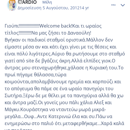
MARDIO
Μέλη
Δημοσίευση
5 Αυγούστου, 2012
14 yr
Γιούπι!!!!!!!!!!!!!!!!!!Welcome back!Και τι ωραίος
τίτλος!!!!!!!!!!!Να μας ζήσει το Δαναούλη!
Βγήκαν οι παιδικοί σταθμοί οριστικά.Μάλλον δεν
είμαστε μέσα αν και κάτι έχει γίνει με τις θέσεις και
είναι πόλύ λιγότερες.Αύριο θα ρωτήσουμε στο σταθμό
γιατί από site δε βγάζεις άκρη.Αλλά ελπίδες γιοκ.Ο
άντρας μου στεναχωρήθηκε,χάλασε η Κυριακή του.Το
πρωί πήγαμε θάλασσα,τώρα
κοιμούνται,απολαμβάνουμε ηρεμία και καρπούζι και
το απόγευμα θα πάμε σε ένα ωραίο πανηγύρι του
Σωτήρα.Ξέρω δε με θέλει με τα πανηγύρια αλλά θα χω
και άντρα μαζί.Οι γονείς μου πάλι χάλια Αλεξ και
Μάγκυ.Κουράστηκα να νταντεύω μωρά μικρά-
μεγάλα...Ουφ...Αντε Κατερινιώ έλα και συ.Πάω να
ενημερώσω στο παλιό ότι μεταφερθήκαμε...Χαρά καλά