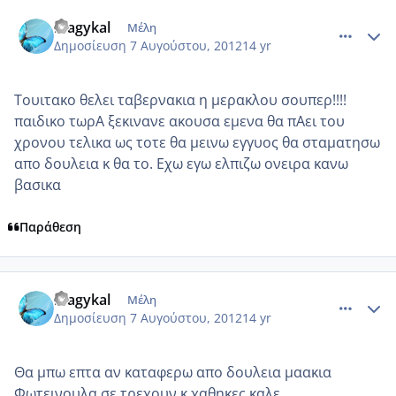
comment_872191
Author stats
magykal
Μέλη
Δημοσίευση
7 Αυγούστου, 2012
14 yr
Τουιτακο θελει ταβερνακια η μερακλου σουπερ!!!!
παιδικο τωρΑ ξεκινανε ακουσα εμενα θα πΑει του
χρονου τελικα ως τοτε θα μεινω εγγυος θα σταματησω
απο δουλεια κ θα το. Εχω εγω ελπιζω ονειρα κανω
βασικα
Παράθεση
comment_872195
Author stats
magykal
Μέλη
Δημοσίευση
7 Αυγούστου, 2012
14 yr
Θα μπω επτα αν καταφερω απο δουλεια μαακια
Φωτεινουλα σε τρεχουν κ χαθηκες καλε...