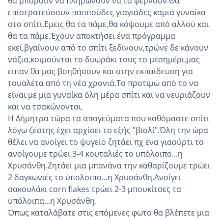
θα μπορούν να πληρώνουν να τα φέρνουν.Θα
επιστρατεύσουν παππούδες γιαγιάδες καμιά γυναίκα
στο σπίτι.Εμεις θα τα πάμε,θα κόψουμε από αλλού και
θα τα πάμε.Έχουν αποκτήσει ένα πρόγραμμα
εκεί,βγαίνουν από το σπίτι ξεδίνουν,τρώνε δε κάνουν
νάζια,κοιμούνται το δυωράκι τους το μεσημέρι,μας
είπαν θα μας βοηθήσουν και στην εκπαίδευση για
τουαλέτα από τη νέα χρονιά.Το προτιμώ από το να
είναι με μια γυναίκα όλη μέρα σπίτι και να νευριάζουν
και να τσακώνονται.
Η Δήμητρα τώρα τα απογεύματα που καθόμαστε σπίτι
λόγω ζέστης έχει αρχίσει το εξής "βιολί".Όλη την ώρα
θέλει να ανοίγει το ψυγείο ζητάει πχ ενα γιαούρτι το
ανοίγουμε τρώει 3-4 κουταλιές το υπόλοιπο...η
Χρυσάνθη.Ζητάει μια μπανάνα την καθαρίζουμε τρώει
2 δαγκωνιές το ύπολοιπο...η Χρυσάνθη.Ανοίγει
σακουλάκι corn flakes τρώει 2-3 μπουκίτσες τα
υπόλοιπα...η Χρυσάνθη.
Όπως καταλάβατε στις επόμενες φωτο θα βλέπετε μια