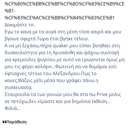
%CF%80%CE%BB%CE%BF%CF%8D%CF%83%CE%B9%CE
%B1-
%CF%83%CE%AC%CE%BB%CF%84%CF%83%CE%B1
Δοκιμάστε το.
Εγω το κανα με τα αυγά στη μέση τόσο καιρό και μου
βγαινε σφιχτό.Τώρα έτσι βγήκε τέλειο.
Α να μη ξεχάσω,πήρα quaker μου είπαν βοηθάει στη
δυσκοιλιότητα για τη Χρυσάνθη και ψάχνω συνταγή
για κρεμούλες ψυγείου με αυτό να τρώγονται όμως μη
μου τις φέρει κολάρο...Φωτεινή σα να θυμάμαι εσύ
έφτιαχνες τέτοιο του Αλέξανδρου.Πως το
κανες;Βάζεις μέλι μέσα που γράφει πάνω η
συσκευασία;
Σταυρούλα τα των γονιών μου θα στα πω Prive μολις
σε πετύχω,δεν είμαστε και για δημόσια έκθεση...
Φιλιά...
Παράθεση