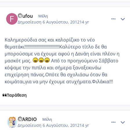
comment_871863
Author stats
foufou
Μέλη
Δημοσίευση
6 Αυγούστου, 2012
14 yr
Καλημερούδια σας και καλορίζικο το νέο
θεματάκι!!!!!!!!!!!!!!!!!!!!!!!!!!!!!!Καλύτερο τίτλο δε θα
μπορούσαμε να έχουμε αφού η Δανάη είναι πλέον η
μασκότ μας.
Από το προηγούμενο Σάββατο
κόψαμε την πιπίλα και σήμερα ξαναξεκινάω
επιχείρηση πάνας.Οπότε θα σχολιάσω όταν θα
κοιμάται,για να μην έχουμε ατυχήματα.Φιλάκια!!!
Παράθεση
comment_871892
Author stats
MARDIO
Μέλη
Δημοσίευση
6 Αυγούστου, 2012
14 yr