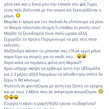
γάτα εκεί και η δικιά μου την έσκασε στο φαί.Τωρα
είναι πάλι βολτιτσα με την γιαγια και ξεκουράζεται η
μαμα.
Μαράκι τι κρίμα για τον παιδικό.Ας ελπίσουμε να γίνει
το θαύμα τελευταία στιγμή.Τι επαθαν οι γονείς σου?
Μαγδα τα ξενοδοχεία είναι πολύ ωραια αλλά
ξεχωρίζει το πρώτο.Περιμενουμε να μας πεις ποιο
εκλεισες.
Αλεξάνδρα κάνατε το μπανάκι σας ε?Α ρε ερμη μάνα
παρα λίγο να πνιγείς για το παιδί σου...
Χαρά καλά να περάσεις.φιλιά στη Μιμίκα!!!
Αρια υπήρχε σκέψη να ερθουμε αυτη την εβδομάδα
για 2-3 μέρες αλλά περιμένω να αδιαθετήσω οπότε δε
ξέρω τι θα κάνουμε.
Φωτεινή σε φαντάζομαι με αυτη την ζέστη να τρέχεις
και με τους 2.Μόνο που σε σκέφτομαι κουράζομαι.
Στεργία τι κάνει η μικρή?Καλέ εγιναν τα βαφτίσια?