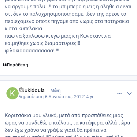
να αργουμε πολυ...!!!το μπιμπερο εμεις η αληθεια ειναι
οτι δεν το πολυχρησιμοποιησαμε...δεν της αρεσε το
περιεχομενο οποτε πηγαμε απο νωρις στα ποτηρακια
κ στα κυπελακια...
παω να ξαπλωσω κι εγω μιας κ η Κωνσταντινα
κοιμηθηκε χωρις διαμαρτυριες!!!
φιλακιααααααααααα!!!!!
Παράθεση
comment_871997
Author stats
koukidoula
Μέλη
Δημοσίευση
6 Αυγούστου, 2012
14 yr
Κοριτσάκια μου γλυκά, μετά από προσπάθειες μιας
ώρας να συνδεθώ, επιτέλους τα κατάφερα, αλλά τώρα
δεν έχω χρόνο να γράψω γιατί θα πρέπει να