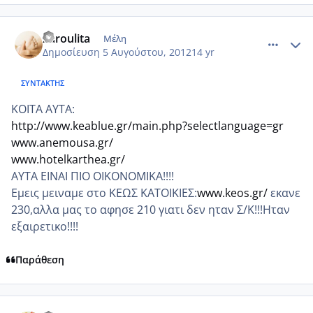
comment_871706
Author stats
xaroulita
Μέλη
Δημοσίευση
5 Αυγούστου, 2012
14 yr
ΣΥΝΤΆΚΤΗΣ
KΟΙΤΑ ΑΥΤΑ:
http://www.keablue.gr/main.php?selectlanguage=gr
www.anemousa.gr/
www.hotelkarthea.gr/
AYTA EINAI ΠIO OIKONOMIKA!!!!
Εμεις μειναμε στο ΚΕΩΣ ΚΑΤΟΙΚΙΕΣ:
www.keos.gr/
εκανε
230,αλλα μας το αφησε 210 γιατι δεν ηταν Σ/Κ!!!Ηταν
εξαιρετικο!!!!
Παράθεση
comment_871748
Author stats