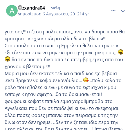
comment_871941
Author stats
alexandra04
Μέλη
Δημοσίευση
6 Αυγούστου, 2012
14 yr
γεια σας!!!τι ζεστη παλι επιασε;;αντε να δουμε ποσο θα
κρατησει...κ εχω κ σιδερο αλλα δεν το βλεπω!!!
Σταυρουλα αυτα ειναι...η Εμμελεια θελει να τρωτε κ
εξω;δεν πιστευω να μην εκτιμα την μαγειρικη σου;;
θα την πας παιδικο απο Σεμπτεμβρη;εμεις απο του
χρονου κ βλεπουμε!!
Μαρια μου δεν εκατσε τελικα ο παιδικος ε;ε βεβαια
,εκει βρηκαν να κοψουν κονδυλια...
..πολυ καλο το
ρολο που εβαλες.κι εγω με αυγο το εφτιαχνα κ μου
εσπαγε κ ηταν σφιχτο...θα το δοκιμασω ετσι!
φουφουκι κοψατε πιπιλα ε;μια χαρα!!μπραβο στο
Αγγελικακι που δεν σε παιδεψε!!κι εγω το σκεφτομαι
αλλα ποσες φορες μπαινω στον πειρασμο κ της την
δινω οταν δεν ηρεμει ..δεν την ζηταει ιδιαιτερα την
μερα αλλα αν την βρει δεν την αφηνει...!!!πανα βλεπω