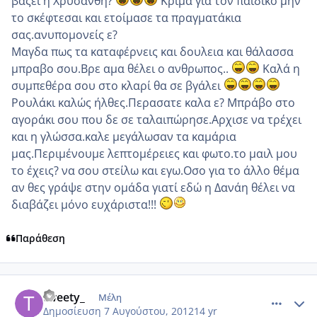
βάζει η Χρυσάνθη?
Κρίμα για τον παιδικό μην
το σκέφτεσαι και ετοίμασε τα πραγματάκια
σας.ανυπομονείς ε?
Μαγδα πως τα καταφέρνεις και δουλεια και θάλασσα
μπραβο σου.Βρε αμα θέλει ο ανθρωπος..
Καλά η
συμπεθέρα σου στο κλαρί θα σε βγάλει
Ρουλάκι καλώς ήλθες.Περασατε καλα ε? Μπράβο στο
αγοράκι σου που δε σε ταλαιπώρησε.Αρχισε να τρέχει
και η γλώσσα.καλε μεγάλωσαν τα καμάρια
μας.Περιμένουμε λεπτομέρειες και φωτο.το μαιλ μου
το έχεις? να σου στείλω και εγω.Οσο για το άλλο θέμα
αν θες γράψε στην ομάδα γιατί εδώ η Δανάη θέλει να
διαβάζει μόνο ευχάριστα!!!
Παράθεση
comment_872204
Author stats
tweety_
Μέλη
Δημοσίευση
7 Αυγούστου, 2012
14 yr