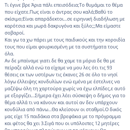
Τι έγινε βρε Άρια πάλι επεισόδεια;Το θυμάμαι το θέμα
που είχατε.Πως είναι ο άντρας σου καλά;Βαθύ το
σκίσιμο;Είναι απαράδεκτοι...σε ειρηνική διαδήλωση με
καρότσια και μωρά δακρυγόνα και ξύλο;;;Μα είμαστε
σοβαροί.
Και γω τα χω πάρει με τους παιδικούς και την κοροιδία
τους που είμαι φουρκισμένη με τα συστήματα τους
όλα.
Αν δε μπαίναμε γιατι δε θα χαμε τα μόρια δε θα με
πείραζε αλλά ενώ τα είχαμε να μου λες ότι τις 93
θέσεις εκ των υστέρων τις έκανες 26 σε όλο το νησί
λόγω έλλειψης κονδυλίων ενώ εμένα με έστελνες να
μαζέψω όλη τη χαρτούρα χωρίς να έχω ελπίδες,ε αυτό
με εξοργίζει...Σήμερα έχει λέει σύσκεψη ο δήμος για το
θέμα αλλά τι να κάνουν και αυτοί αν δεν υπάρχουν
κονδύλια από πάνω...Θα κλείσουν οι σταθμοί.Ο δικός
μας είχε 15 παιδάκια στα βρεφάκια με το πρόγραμμα
και φέτος θα χει 3.Σιγά που οι υπόλοιπες 12 μητέρες