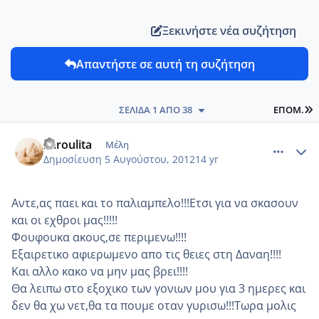
Ξεκινήστε νέα συζήτηση
Απαντήστε σε αυτή τη συζήτηση
L
ΣΕΛΊΔΑ 1 ΑΠΌ 38
ΕΠΌΜ.
comment_871698
Author stats
xaroulita
Μέλη
Δημοσίευση
5 Αυγούστου, 2012
14 yr
Αντε,ας παει και το παλιαμπελο!!!Ετσι για να σκασουν
και οι εχθροι μας!!!!!
Φουφουκα ακους,σε περιμενω!!!!
Εξαιρετικο αφιερωμενο απο τις θειες στη Δαναη!!!!
Και αλλο κακο να μην μας βρει!!!!
Θα λειπω στο εξοχικο των γονιων μου για 3 ημερες και
δεν θα χω νετ,θα τα πουμε οταν γυρισω!!!Τωρα μολις