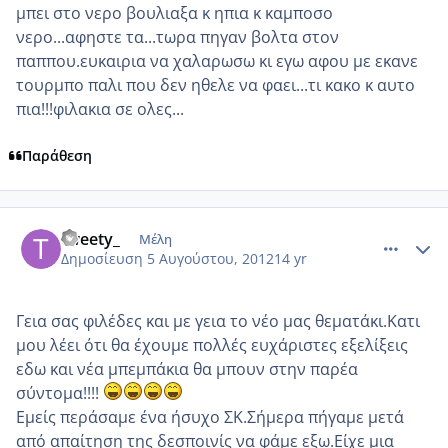
μπει στο νερο βουλιαξα κ ηπια κ καμποσο
νερο...αφηστε τα...τωρα πηγαν βολτα στον
παππου.ευκαιρια να χαλαρωσω κι εγω αφου με εκανε
τουρμπο παλι που δεν ηθελε να φαει...τι κακο κ αυτο
πια!!!φιλακια σε ολες...
Παράθεση
comment_871793
Author stats
tweety_
Μέλη
Δημοσίευση
5 Αυγούστου, 2012
14 yr
Γεια σας φιλέδες και με γεια το νέο μας θεματάκι.Κατι
μου λέει ότι θα έχουμε πολλές ευχάριστες εξελίξεις
εδω και νέα μπεμπάκια θα μπουν στην παρέα
σύντομα!!!!
Εμείς περάσαμε ένα ήσυχο ΣΚ.Σήμερα πήγαμε μετά
από απαίτηση της δεσποινίς να φάμε εξω.Είχε μια