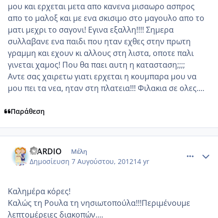
μου και ερχεται μετα απο κανενα μισαωρο ασπρος
απο το μαλοξ και με ενα σκισιμο στο μαγουλο απο το
ματι μεχρι το σαγονι! Εγινα εξαλλη!!!! Σημερα
συλλαβανε ενα παιδι που ηταν εχθες στην πρωτη
γραμμη και εχουν κι αλλους στη λιστα, οποτε παλι
γινεται χαμος! Που θα παει αυτη η κατασταση;;;;
Αντε σας χαιρετω γιατι ερχεται η κουμπαρα μου να
μου πει τα νεα, ηταν στη πλατεια!!! Φιλακια σε ολες....
Παράθεση
comment_872057
Author stats
MARDIO
Μέλη
Δημοσίευση
7 Αυγούστου, 2012
14 yr
Καλημέρα κόρες!
Καλώς τη Ρουλα τη νησιωτοπούλα!!!Περιμένουμε
λεπτομέρειες διακοπών....