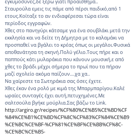
εγκυμοσύνες,δε ξέρω γιατί προαίσθημα..
Σταυρούλα εμεις τις πάμε από πέρσι παιδικό,από 1
ετους.Κοίταξε το αν ενδιαφέρεσαι τώρα είναι
περίοδος εγγραφών.
Χθες στο πανηγύρι κάτσαμε για ένα σουβλάκι μετά την
εκκλησία και να δείτε τη Δήμητρα με το καλαμάκι να
προσπαθεί να βγάλει το κρέας όπως οι μεγάλοι.Φυσικά
αποθανάτησα τη σκηνή.Πολύ γέλιο.Τους πήρε και ο
παππούς κάτι μυλαράκια που κάνουν μουσική,ε από
χθες το βράδι μέχρι σήμερα το πρωί που τα πήραν
μαζί σχολείο ακόμα παίζουν....χα χα..
Να χαίρεστε τα Σωτηράκια σας όσες έχετε.
Χθες έκαν ένα ρολό με κιμά της Μπαρμπαρίγου.Καλέ
ωραίες συνταγές έχει αυτή,πετυχημένες.Με
σαλτσούλα βγήκε μούρλια.Σας βάζω το Link.
http://argiro.gr/recipes/%CF%80%CE%B5%CE%BD%CF
%84%CE%B1%CE%BD%CF%8C%CF%83%CF%84%CE%B9
%CE%BC%CE%BF-%CF%81%CE%BF%CE%BB%CF%8C-
%CE%BC%CE%B5-