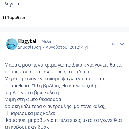
λεγεται
Παράθεση
comment_872189
Author stats
magykal
Μέλη
Δημοσίευση
7 Αυγούστου, 2012
14 yr
Μαρακι μου πολυ κριμα για παιδικο κ για γονεις θα τα
πουμε κ στο τσατ αντε τρεις ακομΑ μετ
Μερες εμειναν εγω ακομα ψαχνω για που μαρι
συμπεθερα 210 η βρΑδια; ;θα κανω πεζοδρο
Ιο μΑρι να τα βρω καλα η
Μιμη στη φωτο θεαααααα
αριακη καλυτερα ο αντρουλης ;μα πανε καλα;;;
Η μαριλουκα μας καλα;
Φουφουκι μπραβω για πιπιλα εμεις μετα τα γεννεθλια
τη κοβουμε αχ δυσκ