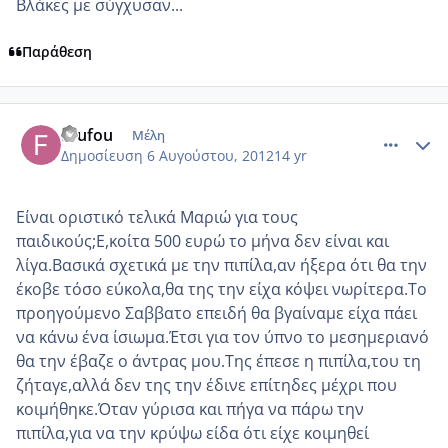
Βλάκες με σύγχυσαν...
Παράθεση
comment_871922
Author stats
foufou
Μέλη
Δημοσίευση
6 Αυγούστου, 2012
14 yr
Είναι οριστικό τελικά Μαριώ για τους
παιδικούς;Ε,κοίτα 500 ευρώ το μήνα δεν είναι και
λίγα.Βασικά σχετικά με την πιπίλα,αν ήξερα ότι θα την
έκοβε τόσο εύκολα,θα της την είχα κόψει νωρίτερα.Το
προηγούμενο Σαββατο επειδή θα βγαίναμε είχα πάει
να κάνω ένα ίσιωμα.Έτσι για τον ύπνο το μεσημεριανό
θα την έβαζε ο άντρας μου.Της έπεσε η πιπίλα,του τη
ζήταγε,αλλά δεν της την έδινε επίτηδες μέχρι που
κοιμήθηκε.Όταν γύρισα και πήγα να πάρω την
πιπίλα,για να την κρύψω είδα ότι είχε κοιμηθεί