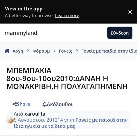
Μετάβαση σε περιεχόμενο
View in the app
×
D
A better way to browse.
Learn more
.
mammyland
Σύνδεση
Αρχή
Φόρουμ
Γονείς
Γονείς με παιδιά στην ίδι
ΜΠΕΜΠΑΚΙΑ
8ου-9ου-10ου2010:ΔΑΝΑΗ Η
ΜΟΝΑΚΡΙΒΗ,Η ΠΟΛΥΑΓΑΠΗΜΕΝΗ
Share
Ακόλουθοι
Από
xaroulita
5 Αυγούστου, 2012
14 yr
in
Γονείς με παιδιά στην
ίδια ηλικία με τα δικά μας