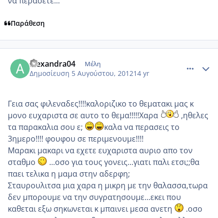
να περάσετε...
Παράθεση
comment_871779
Author stats
alexandra04
Μέλη
Δημοσίευση
5 Αυγούστου, 2012
14 yr
Γεια σας φιλεναδες!!!!καλοριζικο το θεματακι μας κ
μονο ευχαριστα σε αυτο το θεμα!!!!!Χαρα
,ηθελες
τα παρακαλια σου ε;
καλα να περασεις το
3ημερο!!!! φουφου σε περιμενουμε!!!!
Μαρακι μακαρι να εχετε ευχαριστα αυριο απο τον
σταθμο
...οσο για τους γονεις...γιατι παλι ετσι;;θα
παει τελικα η μαμα στην αδερφη;
Σταυρουλιτσα μια χαρα η μικρη με την θαλασσα,τωρα
δεν μπορουμε να την συγρατησουμε...εκει που
καθεται εξω σηκωνεται κ μπαινει μεσα ανετη
.οσο