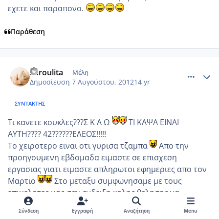
εχετε και παραπονο.
Παράθεση
comment_872248
Author stats
xaroulita
Μέλη
Δημοσίευση
7 Αυγούστου, 2012
14 yr
ΣΥΝΤΆΚΤΗΣ
Tι κανετε κουκλες???Σ Κ Α Ω
ΤΙ ΚΑΨΑ ΕΙΝΑΙ
ΑΥΤΗ???? 42??????ΕΛΕΟΣ!!!!!
Το χειροτερο ειναι οτι γυρισα τζαμπα
Απο την
προηγουμενη εβδομαδα ειμαστε σε επισχεση
εργασιας γιατι ειμαστε απληρωτοι εφημεριες απο τον
Μαρτιο
Στο μεταξυ συμφωνησαμε με τους
επιμελητες μας σαν ενδειξη καλης θελησης να
πηγαινουμε τα πρωινα να κανουμε τις δουλειες μας
Σύνδεση
Εγγραφή
Αναζήτηση
Menu
και στις εσωτερικες εφημεριες και να απεχουμε μονο