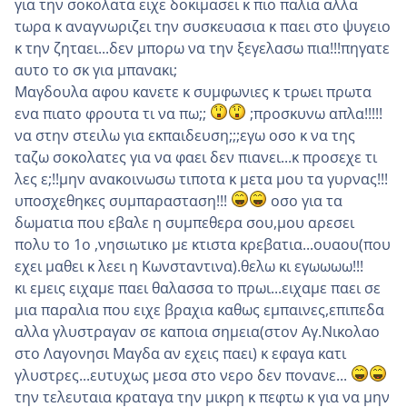
για την σοκολατα ειχε δοκιμασει κ πιο παλια αλλα
τωρα κ αναγνωριζει την συσκευασια κ παει στο ψυγειο
κ την ζηταει...δεν μπορω να την ξεγελασω πια!!!πηγατε
αυτο το σκ για μπανακι;
Μαγδουλα αφου κανετε κ συμφωνιες κ τρωει πρωτα
ενα πιατο φρουτα τι να πω;;
;προσκυνω απλα!!!!!
να στην στειλω για εκπαιδευση;;;εγω οσο κ να της
ταζω σοκολατες για να φαει δεν πιανει...κ προσεχε τι
λες ε;!!μην ανακοινωσω τιποτα κ μετα μου τα γυρνας!!!
υποσχεθηκες συμπαρασταση!!!
οσο για τα
δωματια που εβαλε η συμπεθερα σου,μου αρεσει
πολυ το 1ο ,νησιωτικο με κτιστα κρεβατια...ουαου(που
εχει μαθει κ λεει η Κωνσταντινα).θελω κι εγωωωω!!!
κι εμεις ειχαμε παει θαλασσα το πρωι...ειχαμε παει σε
μια παραλια που ειχε βραχια καθως εμπαινες,επιπεδα
αλλα γλυστραγαν σε καποια σημεια(στον Αγ.Νικολαο
στο Λαγονησι Μαγδα αν εχεις παει) κ εφαγα κατι
γλυστρες...ευτυχως μεσα στο νερο δεν πονανε...
την τελευταια κραταγα την μικρη κ πεφτω κ για να μην