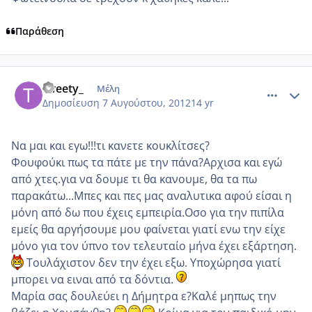
Παράθεση
comment_872203
Author stats
tweety_
Μέλη
Δημοσίευση
7 Αυγούστου, 2012
14 yr
Να μαι και εγω!!!τι κανετε κουκλίτσες?
Φουφούκι πως τα πάτε με την πάνα?Αρχισα και εγώ
από χτες.για να δουμε τι θα κανουμε, θα τα πω
παρακάτω...Μπες και πες μας αναλυτικα αφού είσαι η
μόνη από δω που έχεις εμπειρία.Οσο για την πιπίλα
εμείς θα αργήσουμε μου φαίνεται γιατί ενω την είχε
μόνο για τον ύπνο τον τελευταίο μήνα έχει εξάρτηση.
Τουλάχιστον δεν την έχει εξω. Υποχώρησα γιατί
μπορει να ειναι από τα δόντια.
Μαρία σας δουλεύει η Δήμητρα ε?Καλέ μηπως την