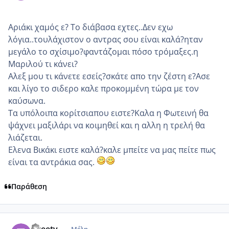
Αριάκι χαμός ε? Το διάβασα εχτες..Δεν εχω
λόγια..τουλάχιστον ο αντρας σου είναι καλά?ηταν
μεγάλο το σχίσιμο?φαντάζομαι πόσο τρόμαξες.η
Μαριλού τι κάνει?
Αλεξ μου τι κάνετε εσείς?σκάτε απο την ζέστη ε?Ασε
και λίγο το σιδερο καλε προκομμένη τώρα με τον
καύσωνα.
Τα υπόλοιπα κορίτσιαπου ειστε?Καλα η Φωτεινή θα
ψάχνει μαξιλάρι να κοιμηθεί και η αλλη η τρελή θα
λιάζεται.
Ελενα Βικάκι ειστε καλά?καλε μπείτε να μας πείτε πως
είναι τα αντράκια σας.
Παράθεση
comment_872206
Author stats
tweety_
Μέλη