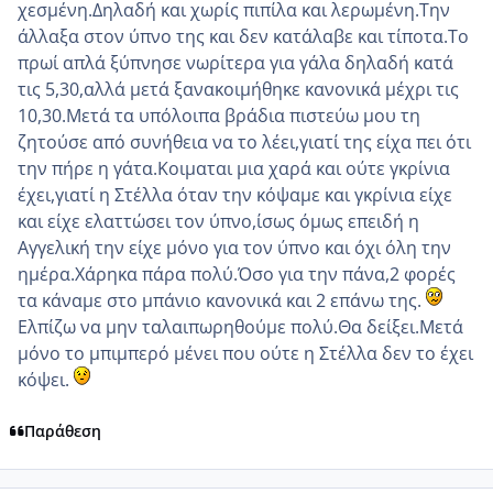
χεσμένη.Δηλαδή και χωρίς πιπίλα και λερωμένη.Την
άλλαξα στον ύπνο της και δεν κατάλαβε και τίποτα.Το
πρωί απλά ξύπνησε νωρίτερα για γάλα δηλαδή κατά
τις 5,30,αλλά μετά ξανακοιμήθηκε κανονικά μέχρι τις
10,30.Μετά τα υπόλοιπα βράδια πιστεύω μου τη
ζητούσε από συνήθεια να το λέει,γιατί της είχα πει ότι
την πήρε η γάτα.Κοιμαται μια χαρά και ούτε γκρίνια
έχει,γιατί η Στέλλα όταν την κόψαμε και γκρίνια είχε
και είχε ελαττώσει τον ύπνο,ίσως όμως επειδή η
Αγγελική την είχε μόνο για τον ύπνο και όχι όλη την
ημέρα.Χάρηκα πάρα πολύ.Όσο για την πάνα,2 φορές
τα κάναμε στο μπάνιο κανονικά και 2 επάνω της.
Ελπίζω να μην ταλαιπωρηθούμε πολύ.Θα δείξει.Μετά
μόνο το μπιμπερό μένει που ούτε η Στέλλα δεν το έχει
κόψει.
Παράθεση