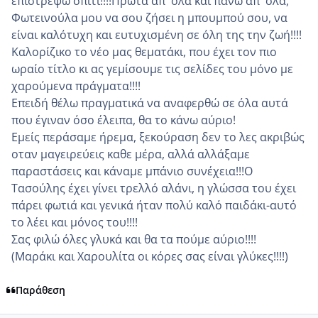
επιστρέψω σπίτι!!!!Πρώτα απ' όλα και πάνω απ' όλα,
Φωτεινούλα μου να σου ζήσει η μπουμπού σου, να
είναι καλότυχη και ευτυχισμένη σε όλη της την ζωή!!!!
Καλορίζικο το νέο μας θεματάκι, που έχει τον πιο
ωραίο τίτλο κι ας γεμίσουμε τις σελίδες του μόνο με
χαρούμενα πράγματα!!!!
Επειδή θέλω πραγματικά να αναφερθώ σε όλα αυτά
που έγιναν όσο έλειπα, θα το κάνω αύριο!
Εμείς περάσαμε ήρεμα, ξεκούραση δεν το λες ακριβώς
οταν μαγειρεύεις καθε μέρα, αλλά αλλάξαμε
παραστάσεις και κάναμε μπάνιο συνέχεια!!!Ο
Τασούλης έχει γίνει τρελλό αλάνι, η γλώσσα του έχει
πάρει φωτιά και γενικά ήταν πολύ καλό παιδάκι-αυτό
το λέει και μόνος του!!!!
Σας φιλώ όλες γλυκά και θα τα πούμε αύριο!!!!
(Μαράκι και Χαρουλίτα οι κόρες σας είναι γλύκες!!!!)
Παράθεση