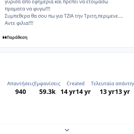
γυρισα απο εφημερια και πρεπει να ετοιμασω
πραματα να φυγω!!!!
Συμπεθερα θα σου πω για ΤΖΙΑ την Τριτη,περιμενε....
Αντε φιλια!!!!
Παράθεση
Απαντήσεις
Εμφανίσεις
Created
Τελευταία απάντη
940
59.3k
14 yr
14 yr
13 yr
13 yr
Expand topic overview