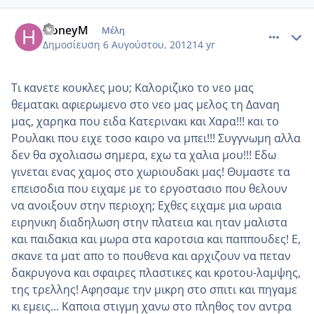
comment_872024
Author stats
HoneyM
Μέλη
Δημοσίευση
6 Αυγούστου, 2012
14 yr
Τι κανετε κουκλες μου; Καλοριζικο το νεο μας
θεματακι αφιερωμενο στο νεο μας μελος τη Δαναη
μας, χαρηκα που ειδα Κατερινακι και Χαρα!!! και το
Ρουλακι που ειχε τοσο καιρο να μπει!!! Συγγνωμη αλλα
δεν θα σχολιασω σημερα, εχω τα χαλια μου!!! Εδω
γινεται ενας χαμος στο χωριουδακι μας! Θυμαστε τα
επεισοδια που ειχαμε με το εργοστασιο που θελουν
να ανοιξουν στην περιοχη; Εχθες ειχαμε μια ωραια
ειρηνικη διαδηλωση στην πλατεια και ηταν μαλιστα
και παιδακια και μωρα στα καροτσια και παππουδες! Ε,
σκανε τα ματ απο το πουθενα και αρχιζουν να πεταν
δακρυγονα και σφαιρες πλαστικες και κροτου-λαμψης,
της τρελλης! Αφησαμε την μικρη στο σπιτι και πηγαμε
κι εμεις... Καποια στιγμη χανω στο πληθος τον αντρα