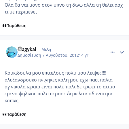
Ολα θα ναι μονο στον υπνο τη δινω αλλα τη θελει ααχ
τι με περιμενει
Παράθεση
comment_872190
Author stats
magykal
Μέλη
Δημοσίευση
7 Αυγούστου, 2012
14 yr
Κουκιδουλα μου επιτελους πολυ μου λειψες!!!!
αλεξανδρουκο πνιγηκες καλη μου εχω παει παλια
αγ νικολα ωραια ειναι πολυ!παλι δε τρωει το ατιμο
εμενα ψηλωσε πολυ περασε δη κελυ κ αδυνατησε
καπως.
Παράθεση