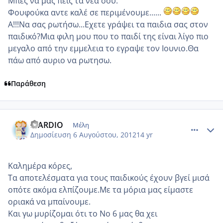
Μπες να μας πεις τα νέα σου.
Φουφούκα αντε καλέ σε περιμένουμε......
Α!!!Να σας ρωτήσω...Εχετε γράψει τα παιδια σας στον
παιδικό?Μια φιλη μου που το παιδί της είναι λίγο πιο
μεγαλο από την εμμελεια το εγραψε τον Ιουνιο.Θα
πάω από αυριο να ρωτησω.
Παράθεση
comment_871826
Author stats
MARDIO
Μέλη
Δημοσίευση
6 Αυγούστου, 2012
14 yr
Καλημέρα κόρες,
Τα αποτελέσματα για τους παιδικούς έχουν βγεί μισά
οπότε ακόμα ελπίζουμε.Με τα μόρια μας είμαστε
οριακά να μπαίνουμε.
Και γω μυρίζομαι ότι το Νο 6 μας θα χει