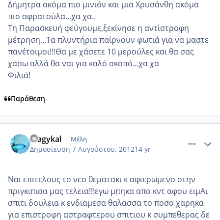
Δήμητρα ακόμα πιο μινιόν και μια Χρυσάνθη ακόμα
πιο αφρατούλα...χα χα..
Τη Παρασκευή φεύγουμε,ξεκίνησε η αντίστροφη
μέτρηση...Τα πλυντήρια παίρνουν φωτιά για να μαστε
πανέτοιμοι!!!Θα με χάσετε 10 μερούλες και θα σας
χάσω αλλά θα ναι για καλό σκοπό...χα χα
Φιλιά!
Παράθεση
comment_872188
Author stats
magykal
Μέλη
Δημοσίευση
7 Αυγούστου, 2012
14 yr
Ναι επιτελους το νεο θεματακι κ αφιερωμενο στην
πριγκιπισα μας τελεια!!!εγω μπηκα απο κντ αφου ειμΑι
σπιτι δουλεια κ ενδιαμεσα θαλασσα το ποσο χαρηκα
για επιστροφη αστραφτερου σπιτιου κ συμπεθερας δε