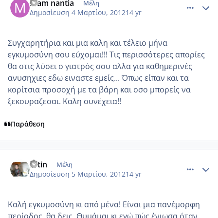
mam nantia
Μέλη
Δημοσίευση
4 Μαρτίου, 2012
14 yr
Συγχαρητήρια και μια καλη και τέλειο μήνα
εγκυμοσύνη σου εύχομαι!!! Τις περισσότερες απορίες
θα στις λύσει ο γιατρός σου αλλα για καθημερινές
ανυσηχιες εδω ειναστε εμείς... Όπως είπαν και τα
κορίτσια προσοχή με τα βάρη και οσο μπορείς να
ξεκουραζεσαι. Καλη συνέχεια!!
Παράθεση
comment_838998
Author stats
fotin
Μέλη
Δημοσίευση
5 Μαρτίου, 2012
14 yr
Καλή εγκυμοσύνη κι από μένα! Είναι μια πανέμορφη
περίοδος, θα δεις. Θυμάμαι κι εγώ πώς ένιωσα όταν