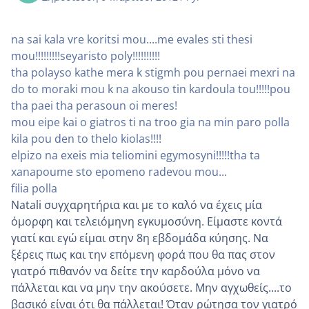
na sai kala vre koritsi mou....me evales sti thesi
mou!!!!!!!!!seyaristo poly!!!!!!!!!!
tha polayso kathe mera k stigmh pou pernaei mexri na
do to moraki mou k na akouso tin kardoula tou!!!!!pou
tha paei tha perasoun oi meres!
mou eipe kai o giatros ti na troo gia na min paro polla
kila pou den to thelo kiolas!!!!
elpizo na exeis mia teliomini egymosyni!!!!!tha ta
xanapoume sto epomeno radevou mou...
filia polla
Natali συγχαρητήρια και με το καλό να έχεις μία
όμορφη και τελειόμηνη εγκυμοσύνη. Είμαστε κοντά
γιατί και εγώ είμαι στην 8η εβδομάδα κύησης. Να
ξέρεις πως και την επόμενη φορά που θα πας στον
γιατρό πιθανόν να δείτε την καρδούλα μόνο να
πάλλεται και να μην την ακούσετε. Μην αγχωθείς....το
βασικό είναι ότι θα πάλλεται! Όταν ρώτησα τον γιατρό