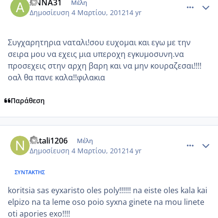
ΑΝΝΑ31
Μέλη
Δημοσίευση
4 Μαρτίου, 2012
14 yr
Συγχαρητηρια ναταλι!σου ευχομαι και εγω με την
σειρα μου να εχεις μια υπεροχη εγκυμοσυνη.να
προσεχεις στην αρχη βαρη και να μην κουραζεσαι!!!!
οαλ θα πανε καλα!!φιλακια
Παράθεση
comment_838886
Author stats
natali1206
Μέλη
Δημοσίευση
4 Μαρτίου, 2012
14 yr
ΣΥΝΤΆΚΤΗΣ
koritsia sas eyxaristo oles poly!!!!!! na eiste oles kala kai
elpizo na ta leme oso poio syxna ginete na mou linete
oti apories exo!!!!