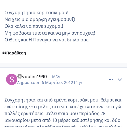
Συγχαρητηρια κοριτσακι μου!
Να χεις μια ομορφη εγκυμοσυνξ!
Ολα καλα να πανε ευχομαι!
Μη φοβασαι τιποτα και να μην ανησυχεις!
Ο Θεος και Η Παναγια να ναι διπλα σας!
Παράθεση
comment_839485
Author stats
sevoulini1990
Μέλη
Δημοσίευση
6 Μαρτίου, 2012
14 yr
Συγχαρητήρια και από εμένα κοριτσάκι μου!!!!είμαι και
εγώ επίσης νέο μέλος στο site και έχω να κάνω και εγώ
πολλές ερωτήσεις...τελευταία μου περίοδος 28
ιανουαρίου μετά από 10 μέρες καθυστέρησης και δύο
τεστ που ήταν ολοκάθαρα θετικά....μάλλον και εγώ έχω