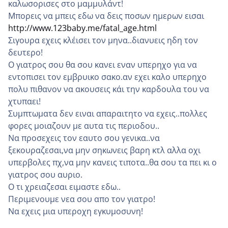
καλωσορισες στο μαμμυλάντ!
Μπορεις να μπεις εδω να δεις ποσων ημερων εισαι
http://www.123baby.me/fatal_age.html
Σιγουρα εχεις κλέισει τον μηνα..διανυεις ηδη τον
δευτερο!
Ο γιατρος σου θα σου κανει εναν υπερηχο για να
εντοπισει τον εμβρυικο σακο.αν εχει καλο υπερηχο
πολυ πιθανον να ακουσεις κάι την καρδουλα του να
χτυπαει!
Συμπτωματα δεν ειναι απαραιτητο να εχεις..πολλες
φορες μοιαζουν με αυτα τις περιοδου..
Να προσεχεις τον εαυτο σου γενικα..να
ξεκουραζεσαι,να μην σηκωνεις βαρη κτλ αλλα οχι
υπερβολες πχ,να μην κανεις τιποτα..θα σου τα πει κι ο
γιατρος σου αυριο.
Ο τι χρειαζεσαι ειμαστε εδω..
Περιμενουμε νεα σου απο τον γιατρο!
Να εχεις μια υπεροχη εγκυμοσυνη!