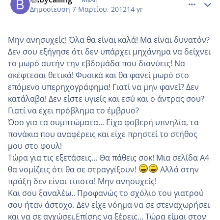
Δημοσίευση
7 Μαρτίου, 2012
14 yr
Μην ανησυχείς! Όλα θα είναι καλά! Μα είναι δυνατόν?
Δεν σου εξήγησε ότι δεν υπάρχει μηχάνημα να δείχνει
το μωρό αυτήν την εβδομάδα που διανύεις! Να
σκέφτεσαι θετικά! Φυσικά και θα φανεί μωρό στο
επόμενο υπερηχογράφημα! Γιατί να μην φανεί? Δεν
κατάλαβα! Δεν είστε υγιείς και εσύ και ο άντρας σου?
Γιατί να έχει πρόβλημα το έμβρυο?
Όσο για τα συμπτώματα... Είχα φοβερή υπνηλία, τα
πονάκια που αναφέρεις και είχε πρηστεί το στήθος
μου στο φουλ!
Τώρα για τις εξετάσεις... Θα πάθεις σοκ! Μια σελίδα Α4
θα νομίζεις ότι θα σε στραγγίξουν!
Αλλά στην
πράξη δεν είναι τίποτα! Μην ανησυχείς!
Και σου ξαναλέω.. Προφανώς το σχόλιο του γιατρού
σου ήταν άστοχο. Δεν είχε νόημα να σε στεναχωρήσει
και να σε αγχώσει.Επίσης να ξέρεις... Τώρα είμαι στον