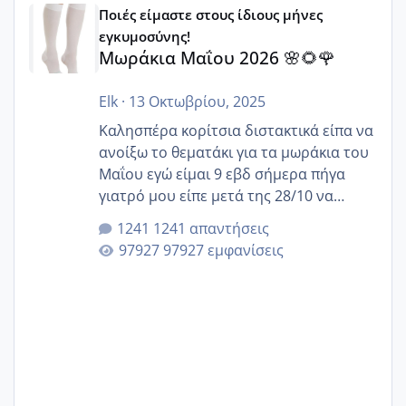
Ποιές είμαστε στους ίδιους μήνες
εγκυμοσύνης!
Μωράκια Μαΐου 2026 🌸🌻🌹
Elk
·
13 Οκτωβρίου, 2025
Καλησπέρα κορίτσια διστακτικά είπα να
ανοίξω το θεματάκι για τα μωράκια του
Μαΐου εγώ είμαι 9 εβδ σήμερα πήγα
γιατρό μου είπε μετά της 28/10 να
κλείσω ραντεβού για την αυχενική είναι
1241 απαντήσεις
καμιά άλλη κοπέλα να γεννάει Μάιο ;;
97927 εμφανίσεις