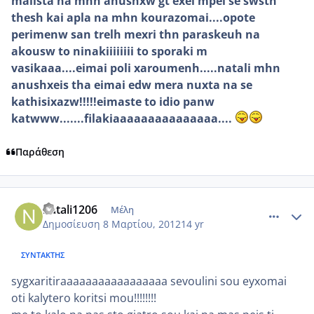
malista na mhn anushxw gt exei mpei se swsth
thesh kai apla na mhn kourazomai....opote
perimenw san trelh mexri thn paraskeuh na
akousw to ninakiiiiiiii to sporaki m
vasikaaa....eimai poli xaroumenh.....natali mhn
anushxeis tha eimai edw mera nuxta na se
kathisixazw!!!!!eimaste to idio panw
katwww.......filakiaaaaaaaaaaaaaaa....
Παράθεση
comment_840465
Author stats
natali1206
Μέλη
Δημοσίευση
8 Μαρτίου, 2012
14 yr
ΣΥΝΤΆΚΤΗΣ
sygxaritiraaaaaaaaaaaaaaaaa sevoulini sou eyxomai
oti kalytero koritsi mou!!!!!!!!