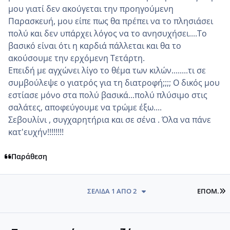
μου γιατί δεν ακούγεται την προηγούμενη
Παρασκευή, μου είπε πως θα πρέπει να το πλησιάσει
πολύ και δεν υπάρχει λόγος να το ανησυχήσει....Το
βασικό είναι ότι η καρδιά πάλλεται και θα το
ακούσουμε την ερχόμενη Τετάρτη.
Επειδή με αγχώνει λίγο το θέμα των κιλών........τι σε
συμβούλεψε ο γιατρός για τη διατροφή;;;; Ο δικός μου
εστίασε μόνο στα πολύ βασικά...πολύ πλύσιμο στις
σαλάτες, αποφεύγουμε να τρώμε έξω....
Σεβουλίνι , συγχαρητήρια και σε σένα . Όλα να πάνε
κατ'ευχήν!!!!!!!!
Παράθεση
L
ΣΕΛΊΔΑ 1 ΑΠΌ 2
ΕΠΌΜ.