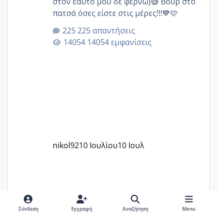
στον εαυτό μου δε φέρνω)😅 Βουρ στο
πατσά όσες είστε στις μέρες!!!💙🩷
225 απαντήσεις
14054 εμφανίσεις
nikol92
10 Ιουλίου
10 Ιουλ
Σύνδεση
Εγγραφή
Αναζήτηση
Menu