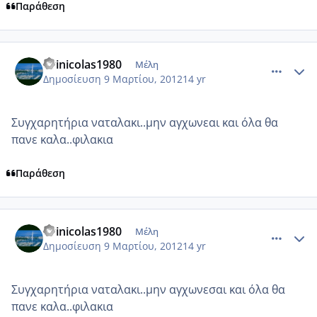
Παράθεση
comment_840551
Author stats
evinicolas1980
Μέλη
Δημοσίευση
9 Μαρτίου, 2012
14 yr
Συγχαρητήρια ναταλακι..μην αγχωνεαι και όλα θα
πανε καλα..φιλακια
Παράθεση
comment_840552
Author stats
evinicolas1980
Μέλη
Δημοσίευση
9 Μαρτίου, 2012
14 yr
Συγχαρητήρια ναταλακι..μην αγχωνεσαι και όλα θα
πανε καλα..φιλακια