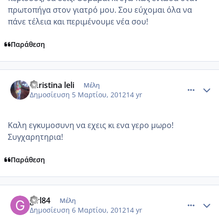
πρωτοπήγα στον γιατρό μου. Σου εύχομαι όλα να
πάνε τέλεια και περιμένουμε νέα σου!
Παράθεση
comment_839173
Author stats
christina leli
Μέλη
Δημοσίευση
5 Μαρτίου, 2012
14 yr
Καλη εγκυμοσυνη να εχεις κι ενα γερο μωρο!
Συγχαρητηρια!
Παράθεση
comment_839346
Author stats
girl84
Μέλη
Δημοσίευση
6 Μαρτίου, 2012
14 yr