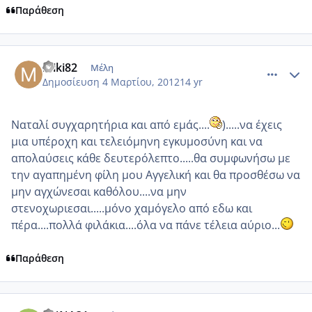
Παράθεση
comment_838855
Author stats
miki82
Μέλη
Δημοσίευση
4 Μαρτίου, 2012
14 yr
Ναταλί συγχαρητήρια και από εμάς....
).....να έχεις
μια υπέροχη και τελειόμηνη εγκυμοσύνη και να
απολαύσεις κάθε δευτερόλεπτο.....θα συμφωνήσω με
την αγαπημένη φίλη μου Αγγελική και θα προσθέσω να
μην αγχώνεσαι καθόλου....να μην
στενοχωριεσαι.....μόνο χαμόγελο από εδω και
πέρα....πολλά φιλάκια....όλα να πάνε τέλεια αύριο...
Παράθεση
comment_838861
Author stats