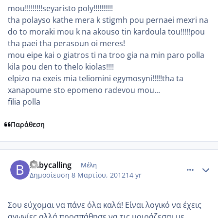
mou!!!!!!!!!seyaristo poly!!!!!!!!!!
tha polayso kathe mera k stigmh pou pernaei mexri na
do to moraki mou k na akouso tin kardoula tou!!!!!pou
tha paei tha perasoun oi meres!
mou eipe kai o giatros ti na troo gia na min paro polla
kila pou den to thelo kiolas!!!!
elpizo na exeis mia teliomini egymosyni!!!!!tha ta
xanapoume sto epomeno radevou mou...
filia polla
Παράθεση
comment_840223
Author stats
babycalling
Μέλη
Δημοσίευση
8 Μαρτίου, 2012
14 yr
Σου εύχομαι να πάνε όλα καλά! Είναι λογικό να έχεις
αγωνίες αλλά προσπάθησε να τις μοιράζεσαι με