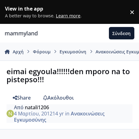
Μετάβαση σε περιεχόμενο
View in the app
×
D
A better way to browse.
Learn more
.
mammyland
Σύνδεση
Αρχή
Φόρουμ
Εγκυμοσύνη
Ανακοινώσεις Εγκυ
eimai egyoula!!!!!!den mporo na to
pistepso!!!
Share
Ακόλουθοι
Από
natali1206
4 Μαρτίου, 2012
14 yr
in
Ανακοινώσεις
Εγκυμοσύνης