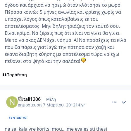
όγδοο και άρχισα να ηρεμώ όταν κλότσησε το μωρό.
Πέρασα κοινώς 5 μήνες αγωνίας και φρίκης χωρίς να
υπάρχει λόγος όπως καταλαβαίνεις εκ του
αποτελέσματος. Μην δηλητηριάζεις τον εαυτό σου.
Είναι κρίμα. Να ξέρεις πως ότι είναι να γίνει θα γίνει.
Με το να σκας ΔΕΝ έχει νόημα. Α! Να προσέχεις τα κιλά
που θα πάρεις γιατί εγώ την πάτησα σαν χαζή και
έκανα διαβήτη κύησης με αποτέλεσμα τώρα να έχω
πεθάνει στο ψητό και την σαλάτα!
Παράθεση
comment_839917
Author stats
natali1206
Μέλη
Δημοσίευση
7 Μαρτίου, 2012
14 yr
ΣΥΝΤΆΚΤΗΣ
na sai kala vre koritsi mou....me evales sti thesi