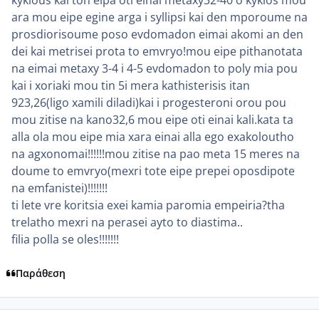
kyklous kai ton eipa oti einai metaxy32-40 o kyklos mou
ara mou eipe egine arga i syllipsi kai den mporoume na
prosdiorisoume poso evdomadon eimai akomi an den
dei kai metrisei prota to emvryo!mou eipe pithanotata
na eimai metaxy 3-4 i 4-5 evdomadon to poly mia pou
kai i xoriaki mou tin 5i mera kathisterisis itan
923,26(ligo xamili diladi)kai i progesteroni orou pou
mou zitise na kano32,6 mou eipe oti einai kali.kata ta
alla ola mou eipe mia xara einai alla ego exakoloutho
na agxonomai!!!!!!mou zitise na pao meta 15 meres na
doume to emvryo(mexri tote eipe prepei oposdipote
na emfanistei)!!!!!!!
ti lete vre koritsia exei kamia paromia empeiria?tha
trelatho mexri na perasei ayto to diastima..
filia polla se oles!!!!!!!
Παράθεση
comment_839755
Author stats