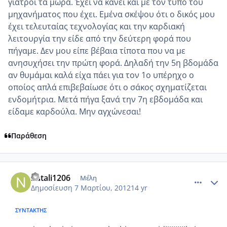
γιατροί τα μωρά. Έχει να κάνει και με τον τύπο του
μηχανήματος που έχει. Εμένα σκέψου ότι ο δικός μου
έχει τελευταίας τεχνολογίας και την καρδιακή
λειτουργία την είδε από την δεύτερη φορά που
πήγαμε. Δεν μου είπε βέβαια τίποτα που να με
ανησυχήσει την πρώτη φορά. Δηλαδή την 5η βδομάδα
αν θυμάμαι καλά είχα πάει για τον 1ο υπέρηχο ο
οποίος απλά επιβεβαίωσε ότι ο σάκος σχηματίζεται
ενδομήτρια. Μετά πήγα ξανά την 7η εβδομάδα και
είδαμε καρδούλα. Μην αγχώνεσαι!
Παράθεση
comment_839771
Author stats
natali1206
Μέλη
Δημοσίευση
7 Μαρτίου, 2012
14 yr
ΣΥΝΤΆΚΤΗΣ