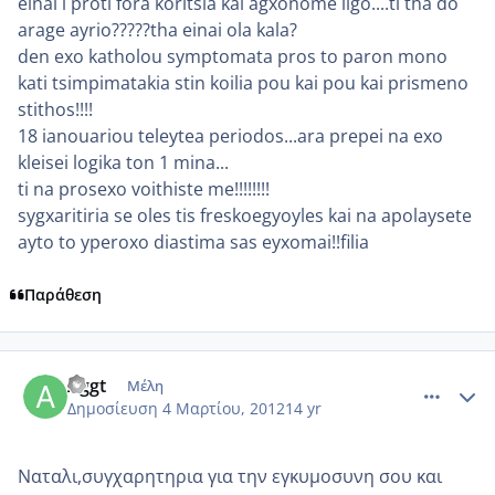
einai i proti fora koritsia kai agxonome ligo....ti tha do
arage ayrio?????tha einai ola kala?
den exo katholou symptomata pros to paron mono
kati tsimpimatakia stin koilia pou kai pou kai prismeno
stithos!!!!
18 ianouariou teleytea periodos...ara prepei na exo
kleisei logika ton 1 mina...
ti na prosexo voithiste me!!!!!!!!
sygxaritiria se oles tis freskoegyoyles kai na apolaysete
ayto to yperoxo diastima sas eyxomai!!filia
Παράθεση
comment_838847
Author stats
Aggt
Μέλη
Δημοσίευση
4 Μαρτίου, 2012
14 yr
Ναταλι,συγχαρητηρια για την εγκυμοσυνη σου και