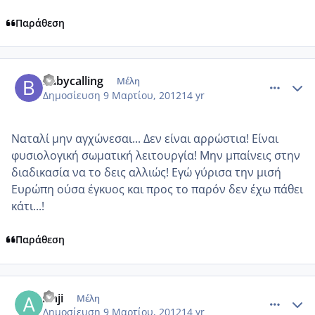
Παράθεση
comment_840607
Author stats
babycalling
Μέλη
Δημοσίευση
9 Μαρτίου, 2012
14 yr
Ναταλί μην αγχώνεσαι... Δεν είναι αρρώστια! Είναι
φυσιολογική σωματική λειτουργία! Μην μπαίνεις στην
διαδικασία να το δεις αλλιώς! Εγώ γύρισα την μισή
Ευρώπη ούσα έγκυος και προς το παρόν δεν έχω πάθει
κάτι...!
Παράθεση
comment_840701
Author stats
Anji
Μέλη
Δημοσίευση
9 Μαρτίου, 2012
14 yr