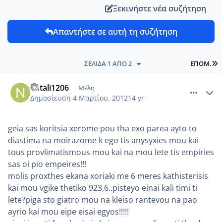
Ξεκινήστε νέα συζήτηση
Απαντήστε σε αυτή τη συζήτηση
L
ΣΕΛΊΔΑ 1 ΑΠΌ 2
ΕΠΌΜ.
comment_838839
Author stats
natali1206
Μέλη
Δημοσίευση
4 Μαρτίου, 2012
14 yr
geia sas koritsia xerome pou tha exo parea ayto to
diastima na moirazome k ego tis anysyxies mou kai
tous provlimatismous mou kai na mou lete tis empiries
sas oi pio empeires!!!
molis proxthes ekana xoriaki me 6 meres kathisterisis
kai mou vgike thetiko 923,6..pisteyo einai kali timi ti
lete?piga sto giatro mou na kleiso rantevou na pao
ayrio kai mou eipe eisai egyos!!!!!