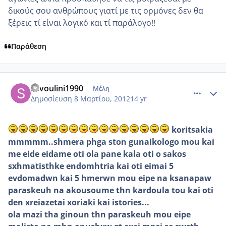
δικούς σου ανθρώπους γιατί με τις ορμόνες δεν θα
ξέρεις τί είναι λογικό και τί παράλογο!!
Παράθεση
comment_840315
Author stats
sevoulini1990
Μέλη
Δημοσίευση
8 Μαρτίου, 2012
14 yr
koritsakia
mmmmm..shmera phga ston gunaikologo mou kai
me eide eidame oti ola pane kala oti o sakos
sxhmatisthke endomhtria kai oti eimai 5
evdomadwn kai 5 hmerwn mou eipe na ksanapaw
paraskeuh na akousoume thn kardoula tou kai oti
den xreiazetai xoriaki kai istories...
ola mazi tha ginoun thn paraskeuh mou eipe