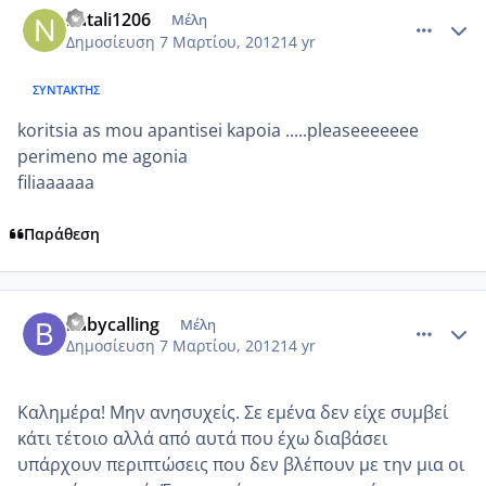
natali1206
Μέλη
Δημοσίευση
7 Μαρτίου, 2012
14 yr
ΣΥΝΤΆΚΤΗΣ
koritsia as mou apantisei kapoia .....pleaseeeeeee
perimeno me agonia
filiaaaaaa
Παράθεση
comment_839765
Author stats
babycalling
Μέλη
Δημοσίευση
7 Μαρτίου, 2012
14 yr
Καλημέρα! Μην ανησυχείς. Σε εμένα δεν είχε συμβεί
κάτι τέτοιο αλλά από αυτά που έχω διαβάσει
υπάρχουν περιπτώσεις που δεν βλέπουν με την μια οι