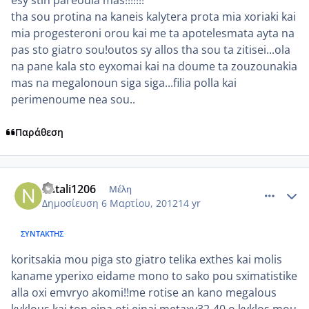
tha sou protina na kaneis kalytera prota mia xoriaki kai
mia progesteroni orou kai me ta apotelesmata ayta na
pas sto giatro sou!outos sy allos tha sou ta zitisei...ola
na pane kala sto eyxomai kai na doume ta zouzounakia
mas na megalonoun siga siga...filia polla kai
perimenoume nea sou..
Παράθεση
comment_839514
Author stats
natali1206
Μέλη
Δημοσίευση
6 Μαρτίου, 2012
14 yr
ΣΥΝΤΆΚΤΗΣ
koritsakia mou piga sto giatro telika exthes kai molis
kaname yperixo eidame mono to sako pou sximatistike
alla oxi emvryo akomi!!me rotise an kano megalous