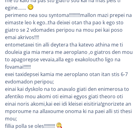
me to kalo na pas sto giatro sou kai na mas peis ti
egine.......
perimeno nea sou syntoma!!!!!!!!!mallon mazi prepei na
eimaste leo k ego..tha deixei otan tha pao k ego sto
giatro se 2 vdomades peripou na mou pei kai poso
emai akrivos!!!!
entometaxei tin alli deytera tha katevo athina me ti
douleia gia mia mera me aeroplano ,o giatros den mou
to apagorepse vevaia,alla ego exakoloutho ligo na
fovamai!!!!!!
exei taxidepsei kamia me aeroplano otan itan stis 6-7
evdomadon peripou;
einai kai dyskolo na to anavalo giati den enimerosa to
afentiko mou akomi oti eimai egyos giati theoro oti
einai noris akomi,kai eei idi kleisei eisitiria!gnorizete an
mporoume na allaxoume onoma ki na paei alli sti thesi
mou;
fillia polla se oles!!!!!!!!!