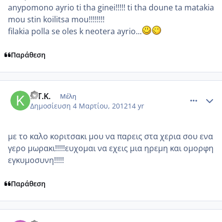
anypomono ayrio ti tha ginei!!!!! ti tha doune ta matakia
mou stin koilitsa mou!!!!!!!!
filakia polla se oles k neotera ayrio...
Παράθεση
comment_838923
Author stats
K.T.K.
Μέλη
Δημοσίευση
4 Μαρτίου, 2012
14 yr
με το καλο κοριτσακι μου να παρεις στα χερια σου ενα
γερο μωρακι!!!!!ευχομαι να εχεις μια ηρεμη και ομορφη
εγκυμοσυνη!!!!!
Παράθεση
comment_838979
Author stats