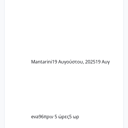
Mantarini
19 Αυγούστου, 2025
19 Αυγ
eva96
πριν 5 ώρες
5 ωρ
Μωράκια Μαΐου 2026 🌸🌻🌹