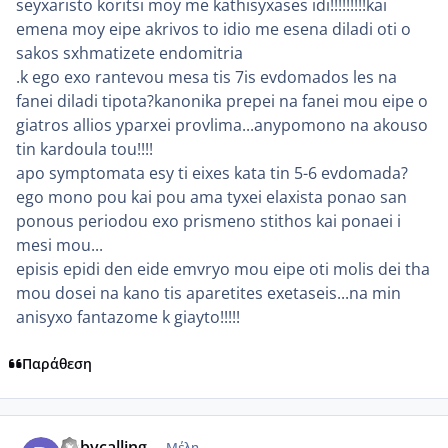
seyxaristo koritsi moy me kathisyxases idi!!!!!!!!!kai
emena moy eipe akrivos to idio me esena diladi oti o
sakos sxhmatizete endomitria
.k ego exo rantevou mesa tis 7is evdomados les na
fanei diladi tipota?kanonika prepei na fanei mou eipe o
giatros allios yparxei provlima...anypomono na akouso
tin kardoula tou!!!!
apo symptomata esy ti eixes kata tin 5-6 evdomada?
ego mono pou kai pou ama tyxei elaxista ponao san
ponous periodou exo prismeno stithos kai ponaei i
mesi mou...
episis epidi den eide emvryo mou eipe oti molis dei tha
mou dosei na kano tis aparetites exetaseis...na min
anisyxo fantazome k giayto!!!!!
Παράθεση
comment_839875
Author stats
babycalling
Μέλη