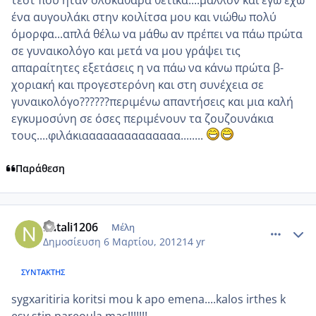
ένα αυγουλάκι στην κοιλίτσα μου και νιώθω πολύ
όμορφα...απλά θέλω να μάθω αν πρέπει να πάω πρώτα
σε γυναικολόγο και μετά να μου γράψει τις
απαραίτητες εξετάσεις η να πάω να κάνω πρώτα β-
χοριακή και προγεστερόνη και στη συνέχεια σε
γυναικολόγο??????περιμένω απαντήσεις και μια καλή
εγκυμοσύνη σε όσες περιμένουν τα ζουζουνάκια
τους....φιλάκιαααααααααααααα........
Παράθεση
comment_839508
Author stats
natali1206
Μέλη
Δημοσίευση
6 Μαρτίου, 2012
14 yr
ΣΥΝΤΆΚΤΗΣ
sygxaritiria koritsi mou k apo emena....kalos irthes k
esy stin pareoula mas!!!!!!!