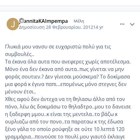
comment_837032
Author stats
joannitaKAImpempa
Μέλη
Δημοσίευση
28 Φεβρουαρίου, 2012
14 yr
Γλυκιά μου νανσυ σε ευχαριστώ πολύ για τις
συμβουλές..
Τα έκανα όλα αυτα που ανεφερες χωρίς αποτέλεσμα.
Μόνο ένα δεν έκανα από αυτα..πως γίνεται να μην
φοράς σουτιεν.? Δεν γίνεσαι μούσκεμα? Το δοκίμασα
μια φορά κ έγινα παπι...επομένως μόνο στεγνες δεν
μένουν έτσι..
Χθες αφού δεν άντεχα να τη θηλασω άλλο από τον
πόνο, λέω άς δοκιμάσω το θηλαδτρο..μου το δανεισε
η ξαδερφη μμου..κ είναι της μεντελα..το βάζω κ
ουρλιαζω από τον πονο..τα παραταω κ της έδωσα
ξένο γάλα το οποίο ρούφηξε σε ούτε 10 λεπτά 120
γραμμάρια...πεινούσε το πουλί μου γιαυτό έκλαιγε