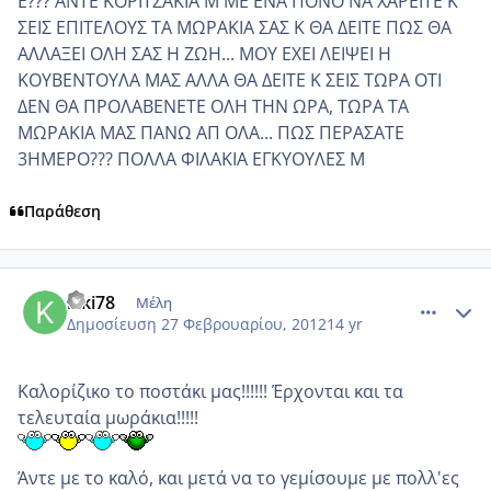
Ε??? ΑΝΤΕ ΚΟΡΙΤΣΑΚΙΑ Μ ΜΕ ΕΝΑ ΠΟΝΟ ΝΑ ΧΑΡΕΙΤΕ Κ
ΣΕΙΣ ΕΠΙΤΕΛΟΥΣ ΤΑ ΜΩΡΑΚΙΑ ΣΑΣ Κ ΘΑ ΔΕΙΤΕ ΠΩΣ ΘΑ
ΑΛΛΑΞΕΙ ΟΛΗ ΣΑΣ Η ΖΩΗ... ΜΟΥ ΕΧΕΙ ΛΕΙΨΕΙ Η
ΚΟΥΒΕΝΤΟΥΛΑ ΜΑΣ ΑΛΛΑ ΘΑ ΔΕΙΤΕ Κ ΣΕΙΣ ΤΩΡΑ ΟΤΙ
ΔΕΝ ΘΑ ΠΡΟΛΑΒΕΝΕΤΕ ΟΛΗ ΤΗΝ ΩΡΑ, ΤΩΡΑ ΤΑ
ΜΩΡΑΚΙΑ ΜΑΣ ΠΑΝΩ ΑΠ ΟΛΑ... ΠΩΣ ΠΕΡΑΣΑΤΕ
3ΗΜΕΡΟ??? ΠΟΛΛΑ ΦΙΛΑΚΙΑ ΕΓΚΥΟΥΛΕΣ Μ
Παράθεση
comment_836902
Author stats
kiki78
Μέλη
Δημοσίευση
27 Φεβρουαρίου, 2012
14 yr
Καλορίζικο το ποστάκι μας!!!!!! Έρχονται και τα
τελευταία μωράκια!!!!!
Άντε με το καλό, και μετά να το γεμίσουμε με πολλ'ες