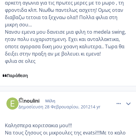
αρκετη αγωνια για τις πρωτες μερες με το μωρο , τη
φροντιδα κλπ. Νιωθω παντελως ασχετη! Ομως οταν
διαβαζω τετοια τα ξεχναω ολα!! Πολλα φιλια στη
μικρη σου...
Νανσυ εμενα μου δανεισε μια φιλη το medela swing,
ηταν πολυ ευχαριστημενη. Εχει και ανταλλακτικα,
οποτε αγορασα δικη μου χοανη καλυτερα.. Τωρα θα
δειξει στην πραξη αν με βολευει κι εμενα!
φιλια σε ολες
Παράθεση
comment_837262
Author stats
Elinoulini
Μέλη
Δημοσίευση
28 Φεβρουαρίου, 2012
14 yr
Καλησπερα κοριτσακια μου!!!
Να τους ζησους οι μικρουλες της evatsi!!!Με το καλο