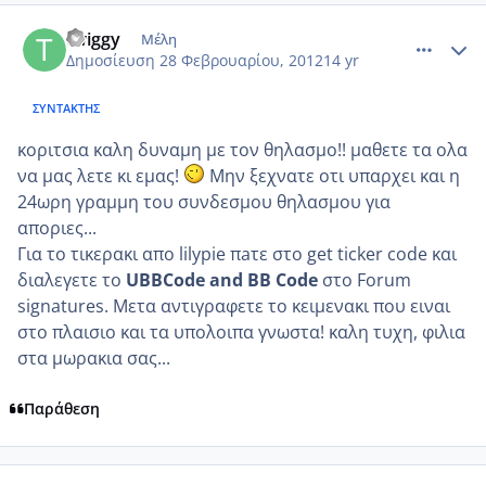
comment_837290
Author stats
twiggy
Μέλη
Δημοσίευση
28 Φεβρουαρίου, 2012
14 yr
ΣΥΝΤΆΚΤΗΣ
κοριτσια καλη δυναμη με τον θηλασμο!! μαθετε τα ολα
να μας λετε κι εμας!
Μην ξεχνατε οτι υπαρχει και η
24ωρη γραμμη του συνδεσμου θηλασμου για
αποριες...
Για το τικερακι απο lilypie πaτε στο get ticker code και
διαλεγετε το
UBBCode and BB Code
στο Forum
signatures. Μετα αντιγραφετε το κειμενακι που ειναι
στο πλαισιο και τα υπολοιπα γνωστα! καλη τυχη, φιλια
στα μωρακια σας...
Παράθεση
comment_837374
Author stats