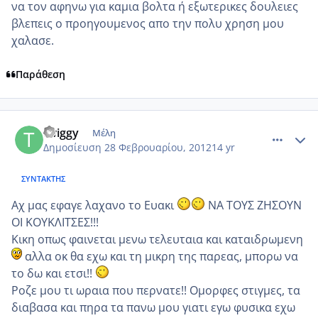
να τον αφηνω για καμια βολτα ή εξωτερικες δουλειες
βλεπεις ο προηγουμενος απο την πολυ χρηση μου
χαλασε.
Παράθεση
comment_837249
Author stats
twiggy
Μέλη
Δημοσίευση
28 Φεβρουαρίου, 2012
14 yr
ΣΥΝΤΆΚΤΗΣ
Αχ μας εφαγε λαχανο το Ευακι
ΝΑ ΤΟΥΣ ΖΗΣΟΥΝ
ΟΙ ΚΟΥΚΛΙΤΣΕΣ!!!
Κικη οπως φαινεται μενω τελευταια και καταιδρωμενη
αλλα οκ θα εχω και τη μικρη της παρεας, μπορω να
το δω και ετσι!!
Ροζε μου τι ωραια που περνατε!! Ομορφες στιγμες, τα
διαβασα και πηρα τα πανω μου γιατι εγω φυσικα εχω