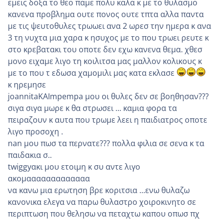
εμεις δοξα το θεο παμε πολυ καλα κ με το θυλασμο
κανενα προβλημα ουτε πονος ουτε τπτα αλλα παντα
με τις ψευτοθυλες τρωωει ανα 2 ωρεσ την ημερα κ ανα
3 τη νυχτα μια χαρα κ ησυχος με το που τρωει ρευτε κ
στο κρεβατακι του οποτε δεν εχω κανενα θεμα. χθεσ
μονο ειχαμε λιγο τη κοιλιτσα μας μαλλον κολικους κ
με το που τ εδωσα χαμομιλι μας κατα εκλασε
κ ηρεμησε
joannitaKAImpempa μου οι θυλες δεν σε βοηθησαν???
σιγα σιγα μωρε κ θα στρωσει ... καμια φορα τα
πειραζουν κ αυτα που τρωμε λεει η παιδιατρος οποτε
λιγο προσοχη .
nan μου πωσ τα περνατε??? πολλα φιλια σε σενα κ τα
παιδακια σ..
twiggyακι μου ετοιμη κ συ αντε λιγο
ακομααααααααααααα
να κανω μια ερωτηση βρε κοριτσια ...ενω θυλαζω
κανονικα ελεγα να παρω θυλαστρο χοιροκινητο σε
περιπτωση που θελησω να πεταχτω καπου οπωσ πχ