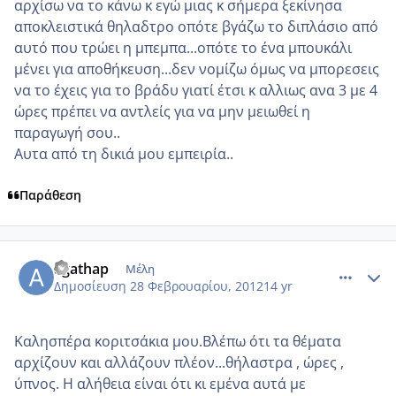
αρχίσω να το κάνω κ εγώ μιας κ σήμερα ξεκίνησα
αποκλειστικά θηλαδτρο οπότε βγάζω το διπλάσιο από
αυτό που τρώει η μπεμπα...οπότε το ένα μπουκάλι
μένει για αποθήκευση...δεν νομίζω όμως να μπορεσεις
να το έχεις για το βράδυ γιατί έτσι κ αλλιως ανα 3 με 4
ώρες πρέπει να αντλείς για να μην μειωθεί η
παραγωγή σου..
Αυτα από τη δικιά μου εμπειρία..
Παράθεση
comment_837277
Author stats
agathap
Μέλη
Δημοσίευση
28 Φεβρουαρίου, 2012
14 yr
Καλησπέρα κοριτσάκια μου.Βλέπω ότι τα θέματα
αρχίζουν και αλλάζουν πλέον...θήλαστρα , ώρες ,
ύπνος. Η αλήθεια είναι ότι κι εμένα αυτά με