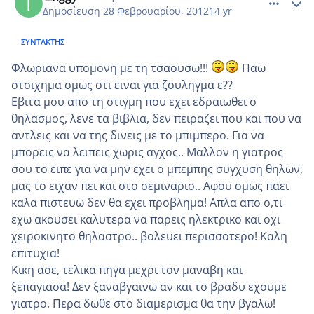
Δημοσίευση
28 Φεβρουαρίου, 2012
14 yr
ΣΥΝΤΆΚΤΗΣ
Φλωριανα υπομονη με τη τσαουσω!!!
Παω
στοιχημα ομως οτι ειναι για ζουληγμα ε??
Εβιτα μου απο τη στιγμη που εχει εδραιωθει ο
θηλασμος, λενε τα βιβλια, δεν πειραζει που και που να
αντλεις και να της δινεις με το μπιμπερο. Για να
μπορεις να λειπεις χωρις αγχος.. Μαλλον η γιατρος
σου το ειπε για να μην εχει ο μπεμπης συγχυση θηλων,
μας το ειχαν πει και στο σεμιναριο.. Αφου ομως παει
καλα πιστευω δεν θα εχει προβλημα! Απλα απο ο,τι
εχω ακουσει καλυτερα να παρεις ηλεκτρικο και οχι
χειροκινητο θηλαστρο.. βολευει περισσοτερο! Καλη
επιτυχια!
Κικη ασε, τελικα πηγα μεχρι τον μαναβη και
ξεπαγιασα! Δεν ξαναβγαινω αν και το βραδυ εχουμε
γιατρο. Περα δωθε στο διαμερισμα θα την βγαλω!