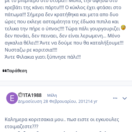
με το μπιμπερο στο στόμα!!! Μόλις την αφήσω στο
κρεβάτι της κάνει πάρτυ!!!! Ο κύκλος έχει φτάσει στο
πάτωμα!!! Σήμερα δεν κρατήθηκα και μετα απο δυο
ώρες που εκλεγε ασταμάτητα της έδωσα πιπιλα και
τελικα την πήρε ο ύπνος!!!! Τώρα πάλι γουργουριζει
δεν πονάει, δεν πειναει, δεν είναι λερωμενη... Μόνο
αγκαλια θέλει!!! Άντε να δούμε που θα καταλήξουμε!!!
Νυσταζω ρε κοριτσια!!!!
Άντε Φιλακια γιατι ξύπνησε πάλι!!!
Παράθεση
comment_837147
Author stats
EVITA1988
Μέλη
Δημοσίευση
28 Φεβρουαρίου, 2012
14 yr
Καλημερα κοριτσακια μου.. πωσ ειστε οι εγκυουλες
ετοιμαζεστε???