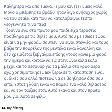
Καλήμ'ερα και απο εμένα. Τι μου κανετε? Εμεις καλά.
Μονο ο μπέμπης το βράδυ 'ηταν λίγο ανήσυχός χωρίς
να του φταίει κατι που να καταλαβαίνω. τεσπα
νεογεννητα τι να πεις!
Τζοάννα εγω στο πρωτο μου παιδι ειχα τεραστιο
προβλημα με τις θηλές μου. Αυτό που με εσωσε τώρα
είναι να μην φοράω σουτιεν, να ειναι στεγνές, και τους
βαζω την πουρελαν της μεντέλα ειναι λανολίνη και
δεν χρειάζεται ξεβγαλμα.επίσης ντούς κανω μια φορά
την ημερα και κοιταω να τις στεγνωνω καλα καλα
μεχρι και το σεσουαρ για τα μαλλια στο κρυο αερα
εχω χρησιμοποιησει. Δεν ξερω σε τι κατασταση ειναι
οι δικές σου αλλά πιστευω να σε βοηθησαν όσα σου
ειπα. Υστατη λύση ειναι να παρεις ενα καλό θηλαστρο
και να τον ταιζεις ετσι. Αυτό εκανα και στον πρωτο
μου γιο. Αυτά σε φιλώ
Παράθεση