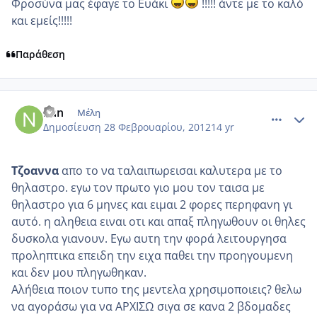
Φροσύνα μας έφαγε το Ευάκι
!!!!! άντε με το καλό
και εμείς!!!!!
Παράθεση
comment_837232
Author stats
nan
Μέλη
Δημοσίευση
28 Φεβρουαρίου, 2012
14 yr
Τζοαννα
απο το να ταλαιπωρεισαι καλυτερα με το
θηλαστρο. εγω τον πρωτο γιο μου τον ταισα με
θηλαστρο για 6 μηνες και ειμαι 2 φορες περηφανη γι
αυτό. η αληθεια ειναι οτι και απαξ πληγωθουν οι θηλες
δυσκολα γιανουν. Εγω αυτη την φορά λειτουργησα
προληπτικα επειδη την ειχα παθει την προηγουμενη
και δεν μου πληγωθηκαν.
Αλήθεια ποιον τυπο της μεντελα χρησιμοποιεις? θελω
να αγοράσω για να ΑΡΧΙΣΩ σιγα σε κανα 2 βδομαδες