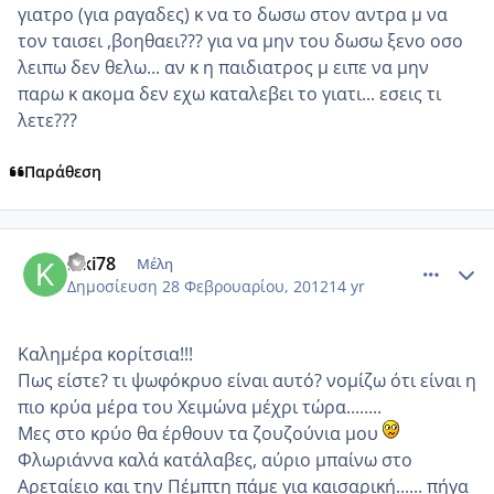
γιατρο (για ραγαδες) κ να το δωσω στον αντρα μ να
τον ταισει ,βοηθαει??? για να μην του δωσω ξενο οσο
λειπω δεν θελω... αν κ η παιδιατρος μ ειπε να μην
παρω κ ακομα δεν εχω καταλεβει το γιατι... εσεις τι
λετε???
Παράθεση
comment_837148
Author stats
kiki78
Μέλη
Δημοσίευση
28 Φεβρουαρίου, 2012
14 yr
Καλημέρα κορίτσια!!!
Πως είστε? τι ψωφόκρυο είναι αυτό? νομίζω ότι είναι η
πιο κρύα μέρα του Χειμώνα μέχρι τώρα........
Μες στο κρύο θα έρθουν τα ζουζούνια μου
Φλωριάννα καλά κατάλαβες, αύριο μπαίνω στο
Αρεταίειο και την Πέμπτη πάμε για καισαρική...... πήγα