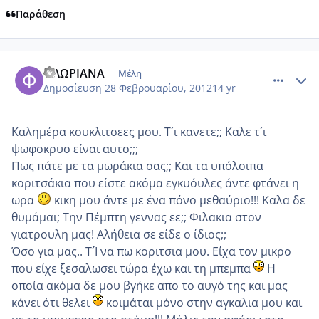
Παράθεση
comment_837109
Author stats
ΦΛΩΡΙΑΝΑ
Μέλη
Δημοσίευση
28 Φεβρουαρίου, 2012
14 yr
Καλημέρα κουκλιτσεες μου. Τ´ι κανετε;; Καλε τ´ι
ψωφοκρυο είναι αυτο;;;
Πως πάτε με τα μωράκια σας;; Και τα υπόλοιπα
κοριτσάκια που είστε ακόμα εγκυόυλες άντε φτάνει η
ωρα
κικη μου άντε με ένα πόνο μεθαύριο!!! Καλα δε
θυμάμαι; Την Πέμπτη γεννας εε;; Φιλακια στον
γιατρουλη μας! Αλήθεια σε είδε ο ίδιος;;
Όσο για μας.. Τ´Ι να πω κοριτσια μου. Είχα τον μικρο
που είχε ξεσαλωσει τώρα έχω και τη μπεμπα
Η
οποία ακόμα δε μου βγήκε απο το αυγό της και μας
κάνει ότι θελει
κοιμάται μόνο στην αγκαλια μου και