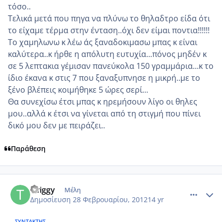
τόσο..
Τελικά μετά που πηγα να πλύνω το θηλαδτρο είδα ότι
το είχαμε τέρμα στην ένταση..όχι δεν είμαι ποντια!!!!!!
Το χαμηλωνω κ λέω άς ξαναδοκιμασω μπας κ είναι
καλύτερα..κ ήρθε η απόλυτη ευτυχία...πόνος μηδέν κ
σε 5 λεπτακια γέμισαν πανεύκολα 150 γραμμάρια...κ το
ίδιο έκανα κ στις 7 που ξαναξυπνησε η μικρή..με το
ξένο βλέπεις κοιμήθηκε 5 ώρες σερί...
Θα συνεχίσω έτσι μπας κ ηρεμήσουν λίγο οι θηλες
μου..αλλά κ έτσι να γίνεται από τη στιγμή που πίνει
δικό μου δεν με πειράζει..
Παράθεση
comment_837071
Author stats
twiggy
Μέλη
Δημοσίευση
28 Φεβρουαρίου, 2012
14 yr
ΣΥΝΤΆΚΤΗΣ