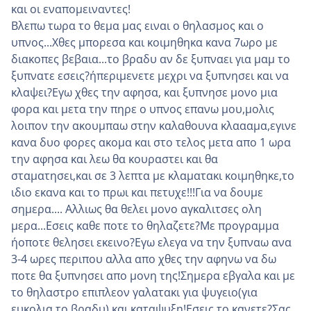
και οι εναπομειναντες!
Βλεπω τωρα το θεμα μας ειναι ο θηλασμος και ο
υπνος...Χθες μπορεσα και κοιμηθηκα κανα 7ωρο με
διακοπες βεβαια...το βραδυ αν δε ξυπναει για μαμ το
ξυπνατε εσεις?η΄περιμενετε μεχρι να ξυπνησει και να
κλαψει?Εγω χθες την αφησα, και ξυπνησε μονο μια
φορα και μετα την πηρε ο υπνος επανω μου,μολις
λοιπον την ακουμπαω στην καλαθουνα κλαααμα,εγινε
κανα δυο φορες ακομα και στο τελος μετα απο 1 ωρα
την αφησα και λεω θα κουραστει και θα
σταματησει,και σε 3 λεπτα με κλαματακι κοιμηθηκε,το
ιδιο εκανα και το πρωι και πετυχε!!!Για να δουμε
σημερα.... Αλλιως θα θελει μονο αγκαλιτσες ολη
μερα...Εσεις καθε ποτε το θηλαζετε?Με προγραμμα
η΄οποτε θελησει εκεινο?Εγω ελεγα να την ξυπναω ανα
3-4 ωρες περιπου αλλα απο χθες την αφηνω να δω
ποτε θα ξυπνησει απο μονη της!Σημερα εβγαλα και με
το θηλαστρο επιπλεον γαλατακι για ψυγειο(για
ευκολια το βραδυ),και καταψυξη!Εσεις το κανετε?Σας