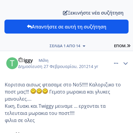
Ξεκινήστε νέα συζήτηση
Απαντήστε σε αυτή τη συζήτηση
L
ΣΕΛΊΔΑ 1 ΑΠΌ 14
ΕΠΌΜ.
comment_836896
Author stats
twiggy
Μέλη
Δημοσίευση
27 Φεβρουαρίου, 2012
14 yr
Κοριτσια αισιως φτασαμε στο Νο5!!!!! Καλοριζικο το
ποστ μας!!!
Γεματο μωρακια και γλυκες
μανουλες....
Κικη, Ευακι και Twiggy μειναμε ... ερχονται τα
τελευταια μωρακια του ποστ!!!!
φιλια σε ολες