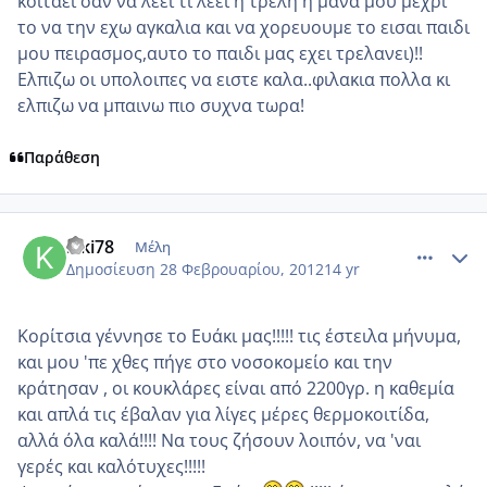
κοιταει σαν να λεει τι λεει η τρελη η μανα μου μεχρι
το να την εχω αγκαλια και να χορευουμε το εισαι παιδι
μου πειρασμος,αυτο το παιδι μας εχει τρελανει)!!
Ελπιζω οι υπολοιπες να ειστε καλα..φιλακια πολλα κι
ελπιζω να μπαινω πιο συχνα τωρα!
Παράθεση
comment_837224
Author stats
kiki78
Μέλη
Δημοσίευση
28 Φεβρουαρίου, 2012
14 yr
Κορίτσια γέννησε το Ευάκι μας!!!!! τις έστειλα μήνυμα,
και μου 'πε χθες πήγε στο νοσοκομείο και την
κράτησαν , οι κουκλάρες είναι από 2200γρ. η καθεμία
και απλά τις έβαλαν για λίγες μέρες θερμοκοιτίδα,
αλλά όλα καλά!!!! Να τους ζήσουν λοιπόν, να 'ναι
γερές και καλότυχες!!!!!