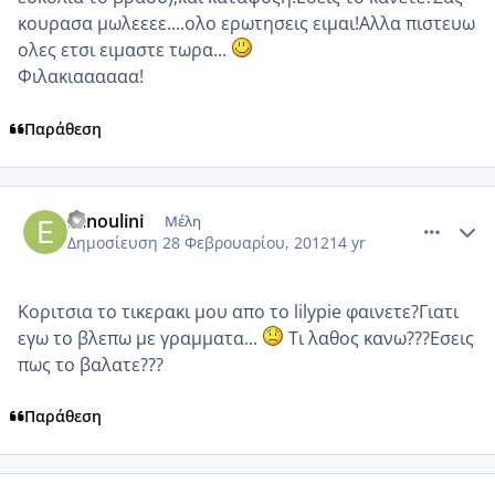
κουρασα μωλεεεε....ολο ερωτησεις ειμαι!Αλλα πιστευω
ολες ετσι ειμαστε τωρα...
Φιλακιαααααα!
Παράθεση
comment_837263
Author stats
Elinoulini
Μέλη
Δημοσίευση
28 Φεβρουαρίου, 2012
14 yr
Κοριτσια το τικερακι μου απο το lilypie φαινετε?Γιατι
εγω το βλεπω με γραμματα...
Τι λαθος κανω???Εσεις
πως το βαλατε???
Παράθεση
comment_837275
Author stats