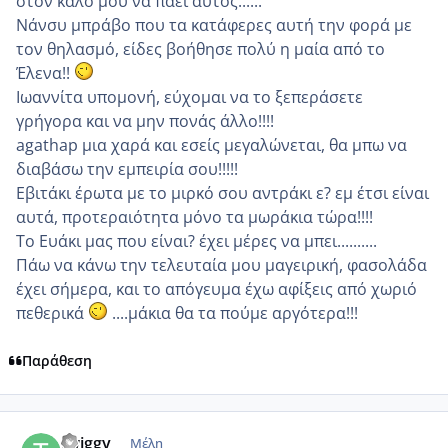
στον καλό μου να πάει αυτός......
Νάνσυ μπράβο που τα κατάφερες αυτή την φορά με
τον θηλασμό, είδες βοήθησε πολύ η μαία από το
Έλενα!!
Ιωαννίτα υπομονή, εύχομαι να το ξεπεράσετε
γρήγορα και να μην πονάς άλλο!!!!
agathap μια χαρά και εσείς μεγαλώνεται, θα μπω να
διαβάσω την εμπειρία σου!!!!!
Εβιτάκι έρωτα με το μιρκό σου αντράκι ε? εμ έτσι είναι
αυτά, προτεραιότητα μόνο τα μωράκια τώρα!!!!
Το Ευάκι μας που είναι? έχει μέρες να μπει..........
Πάω να κάνω την τελευταία μου μαγειρική, φασολάδα
έχει σήμερα, και το απόγευμα έχω αφίξεις από χωριό
πεθερικά
....μάκια θα τα πούμε αργότερα!!!
Παράθεση
comment_837155
Author stats
twiggy
Μέλη