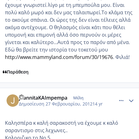
έχουμε γνωριστεί λίγο με τη μπεμπούλα μου. Είναι
πολύ καλό μωρό και δεν μας ταλαιπωρεί.Το κλάμα της
το ακούμε σπάνια. Οι ώρες της δεν είναι τέλειες αλλά
ακόμα αντέχουμε. Ο θηλασμός είναι κάτι που θέλει
υπομονή και επιμονή αλλά όσο περνούν οι μέρες
γίνεται και καλύτερο...Αυτά προς το παρόν από μένα.
Εδώ θα βρείτε την ιστορία του τοκετού μου
http://www.mammyland.com/forum/30/19676
. Φιλιά!
Παράθεση
comment_836953
Author stats
joannitaKAImpempa
Μέλη
Δημοσίευση
27 Φεβρουαρίου, 2012
14 yr
Καλησπέρα κ καλή σαρακοστή να έχουμε κ καλό
σαραντισμο στις λεχωνες..
Καλοριζικο το Νο 5.....