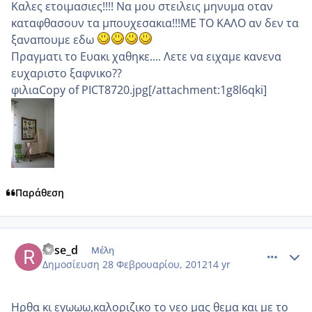
Καλες ετοιμασιες!!!! Να μου στειλεις μηνυμα οταν
καταφθασουν τα μπουχεσακια!!!ΜΕ ΤΟ ΚΑΛΟ αν δεν τα
ξαναπουμε εδω
Πραγματι το Ευακι χαθηκε.... Λετε να ειχαμε κανενα
ευχαριστο ξαφνικο??
φιλιαCopy of PICT8720.jpg[/attachment:1g8l6qki]
Παράθεση
comment_837174
Author stats
rose_d
Μέλη
Δημοσίευση
28 Φεβρουαρίου, 2012
14 yr
Ηρθα κι εγωωω,καλοριζικο το νεο μας θεμα και με το