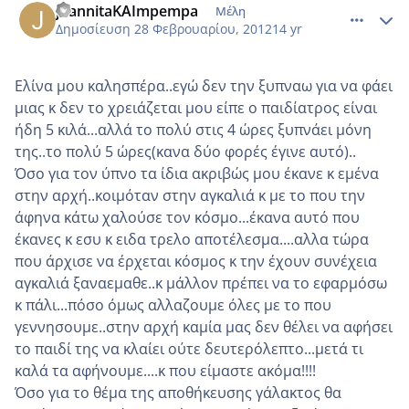
joannitaKAImpempa
Μέλη
Δημοσίευση
28 Φεβρουαρίου, 2012
14 yr
Ελίνα μου καλησπέρα..εγώ δεν την ξυπναω για να φάει
μιας κ δεν το χρειάζεται μου είπε ο παιδίατρος είναι
ήδη 5 κιλά...αλλά το πολύ στις 4 ώρες ξυπνάει μόνη
της..το πολύ 5 ώρες(κανα δύο φορές έγινε αυτό)..
Όσο για τον ύπνο τα ίδια ακριβώς μου έκανε κ εμένα
στην αρχή..κοιμόταν στην αγκαλιά κ με το που την
άφηνα κάτω χαλούσε τον κόσμο...έκανα αυτό που
έκανες κ εσυ κ ειδα τρελο αποτέλεσμα....αλλα τώρα
που άρχισε να έρχεται κόσμος κ την έχουν συνέχεια
αγκαλιά ξαναεμαθε..κ μάλλον πρέπει να το εφαρμόσω
κ πάλι...πόσο όμως αλλαζουμε όλες με το που
γεννησουμε..στην αρχή καμία μας δεν θέλει να αφήσει
το παιδί της να κλαίει ούτε δευτερόλεπτο...μετά τι
καλά τα αφήνουμε....κ που είμαστε ακόμα!!!!
Όσο για το θέμα της αποθήκευσης γάλακτος θα