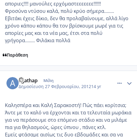
αποριες!!!! μανούλες ερχόμαστεεεεεεε!!!!!!
Φροσύνα ντύσου καλά, πολύ κρύο σήμερα........
Εβιτάκι έχεις δίκιο, δεν θα προλαβαίνουμε, αλλά λίγο
χρόνο κάπου κάπου θα τον βρίσκουμε μωρέ για τις
απορίες μας και τα νέα μας, έτσι στα πολύ
γρήγορα........ Φιλάκια πολλά
Παράθεση
comment_836911
Author stats
agathap
Μέλη
Δημοσίευση
27 Φεβρουαρίου, 2012
14 yr
Καλησπέρα και Καλή Σαρακοστή! Πώς πάει κορίτσια;
Άντε με το καλό να έρχονται και τα τελευταία μωράκια
για να περάσουμε στο επόμενο στάδιο και να μιλάμε
πια για θηλασμούς, ώρες ύπνου , πάνες κτλ.
Εμείς φτάσαμε αισίως τις δυο εβδομάδες και σα να