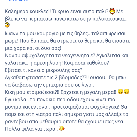
Καλημερα κουκλες!! Τι κρυο ειναι αυτο παλι?
Με
βλεπω να περπαταω πανω κατω στην πολυκατοικια...
Ιωαννιτα μου κουραγιο με τις θηλες.. ταλαιπωρεισαι
μωρε! Που θα παει, θα στρωσει το θεμα και θα εισαστε
μια χαρα και οι δυο σας!
Νανσυ αψυχολογητα τα νεογεννητα ε? Αγκαλιτσα και
γαλατακι.. η αμεση λυση! Κοιμασαι καθολου?
Εβιτακι τι κανει ο μικρουλης σας?
Αγκαθαπ φτασατε τις 2 βδομαδες??!! ουαου.. θα μπω
να διαβασω την εμπειρια σου σε λιγο..
Κικη μου ετοιμαζεσαι?!! Ερχεται η μεγαλη μερα!!
Εγω καλα.. τα πονακια περιοδου εχουν γινει πιο
μονιμα και εντονα.. προετοιμαζομαι ψυχολογικα! Θα
παμε και στη γιατρο παλι σημερα γιατι μας αλλαξε το
ραντεβου απο μεθαυριο οποτε θα εχουμε ισως νεα..
Πολλα φιλια για τωρα..