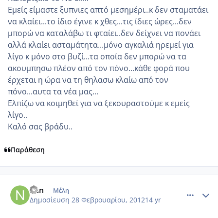
Εμείς είμαστε ξυπνιες απτό μεσημέρι..κ δεν σταματάει
να κλαίει...το ίδιο έγινε κ χθες...τις ίδιες ώρες...δεν
μπορώ να καταλάβω τι φταίει..δεν δείχνει να πονάει
αλλά κλαίει ασταμάτητα...μόνο αγκαλιά ηρεμεί για
λίγο κ μόνο στο βυζί...τα οποία δεν μπορώ να τα
ακουμπησω πλέον από τον πόνο...κάθε φορά που
έρχεται η ώρα να τη θηλασω κλαίω από τον
πόνο...αυτα τα νέα μας...
Ελπίζω να κοιμηθεί για να ξεκουραστούμε κ εμείς
λίγο..
Καλό σας βράδυ..
Παράθεση
comment_837017
Author stats
nan
Μέλη
Δημοσίευση
28 Φεβρουαρίου, 2012
14 yr