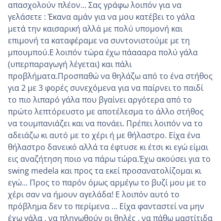
απασχολούν πλέον... Σας γράφω λοιπόν για να
γελάσετε : Έκανα αμάν για να μου κατέβει το γάλα
μετά την καισαρική αλλά με πολύ υπομονή και
επιμονή τα καταφέραμε να συντονιστούμε με τη
μπουμπού.Ε λοιπόν τώρα έχω πάαααρα πολύ γάλα
(υπερπαραγωγή λέγεται) και πάλι
προβλήματα.Προσπαθώ να θηλάζω από το ένα στήθος
για 2 με 3 φορές συνεχόμενα για να παίρνει το παιδί
το πιο λιπαρό γάλα που βγαίνει αργότερα από το
πρώτο λεπτόρευστο με αποτέλεσμα το άλλο στήθος
να τουμπανιάζει και να πονάει. Πρέπει λοιπόν να το
αδειάζω κι αυτό με το χέρι ή με θήλαστρο. Είχα ένα
θήλαστρο δανεικό αλλά τα έφτυσε κι έτσι κι εγώ είμαι
εις αναζήτηση ποιο να πάρω τώρα.Έχω ακούσει για το
swing medela και προς τα εκεί προσανατολίζομαι κι
εγώ... Προς το παρόν όμως αρμέγω το βυζί μου με το
χέρι σαν να ήμουν αγελάδα! Ε λοιπόν αυτό το
πρόβλημα δεν το περίμενα ... Είχα φανταστεί να μην
έχω γάλα , να πληγωθούν οι θηλές , να πάθω μαστίτιδα