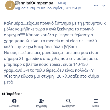
joannitaKAImpempa
Μέλη
Δημοσίευση
29 Φεβρουαρίου, 2012
14 yr
Καλημέρα....είχαμε πρωινό ξύπνημα με τη μπουμπου κ
μόλις κοιμήθηκε τώρα κ εγώ ξεκίνησα το πρωινό
αρμεγμα!!!!! Κάποια κοπέλα ρώτησε τι θηλαστρο
χρησιμοποιώ..είναι το medela mini electric....πολύ
καλό.....φεν εχω δοκιμάσει άλλο βέβαια....
Να σας πω έμπειρες μανούλες..η μπεμπα μου είναι
σήμερα 21 ημερών κ από χθες που την ραΐση με το
μπιμπερό κ βλέπω πόσο τρώει , είναι 140-150
γραμ..ανά 3-4 το πολύ ώρες..δεν είναι πολλά????
Χθες την έδωσα μια στιγμη 120 κ λυσαξε στο κλάμα
μετά
Παράθεση
Σύνδεση
Εγγραφή
Αναζήτηση
Menu
comment_837396
Author stats