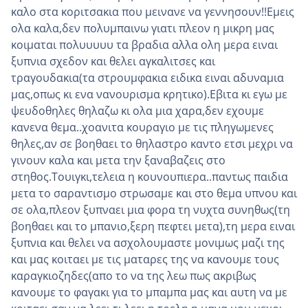
καλο στα κοριτσακια που μεινανε να γεννησουν!!Εμεις
ολα καλα,δεν πολυμπαινω γιατι πλεον η μικρη μας
κοιμαται πολυυυυυ τα βραδια αλλα ολη μερα ειναι
ξυπνια σχεδον και θελει αγκαλιτσες και
τραγουδακια(τα στρουμφακια ειδικα ειναι αδυναμια
μας,οπως κι ενα νανουρισμα κρητικο).Εβιτα κι εγω με
ψευδοθηλες θηλαζω κι ολα μια χαρα,δεν εχουμε
κανενα θεμα..χοανιτα κουραγιο με τις πληγωμενες
θηλες,αν σε βοηθαει το θηλαστρο καντο ετσι μεχρι να
γινουν καλα και μετα την ξαναβαζεις στο
στηθος.Τουιγκι,τελεια η κουνουπιερα..παντως παιδια
μετα το σαραντισμο στρωσαμε και στο θεμα υπνου και
σε ολα,πλεον ξυπναει μια φορα τη νυχτα συνηθως(τη
βοηθαει και το μπανιο,ξερη πεφτει μετα),τη μερα ειναι
ξυπνια και θελει να ασχολουμαστε μονιμως μαζι της
και μας κοιταει με τις ματαρες της να κανουμε τους
καραγκιοζηδες(απο το να της λεω πως ακριβως
κανουμε το φαγακι για το μπαμπα μας και αυτη να με