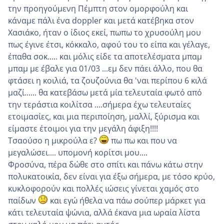
την προηγούμενη Πέμπτη στον ομορφούλη και
κάναμε πάλι ένα doppler και μετά κατέβηκα στον
Χασιάκο, ήταν ο ίδιος εκεί, πωπω το χρυσούλη μου
πως έγινε έτσι, κόκκαλο, αφού του το είπα και γέλαγε,
έπαθα σοκ..... και μόλις είδε τα αποτελέσματα μπαμ
μπαμ με έβαλε για 01/03 ...εμ δεν πάει άλλο, που θα
φτάσει η κοιλιά, τα ζουζούνια θα 'ναι περίπου 6 κιλά
μαζί...... θα κατεβάσω μετά μία τελευταία φωτό από
την τεράστια κοιλίτσα ....σήμερα έχω τελευταίες
ετοιμασίες, και μια περιποίηση, μαλλί, ξύρισμα και
είμαστε έτοιμοι για την μεγάλη άφιξη!!!!
Τσαούσο η μικρούλα ε?
πω πω και που να
μεγαλώσει.... υπομονή κορίτσι μου....
Φροσύνα, πέρα δώθε στο σπίτι και πάνω κάτω στην
πολυκατοικία, δεν είναι για έξω σήμερα, με τόσο κρύο,
κυκλοφορούν και πολλές ιώσεις γίνεται χαμός στο
παίδων
και εγώ ήθελα να πάω σούπερ μάρκετ για
κάτι τελευταία ψώνια, αλλά έκανα μια ωραία λίστα