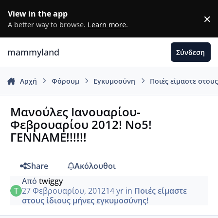
Μετάβαση σε περιεχόμενο
View in the app
×
D
A better way to browse.
Learn more
.
mammyland
Σύνδεση
Αρχή
Φόρουμ
Εγκυμοσύνη
Ποιές είμαστε στου
Μανούλες Ιανουαρίου-
Φεβρουαρίου 2012! Νο5!
ΓΕΝΝΑΜΕ!!!!!!
Share
Ακόλουθοι
Από
twiggy
27 Φεβρουαρίου, 2012
14 yr
in
Ποιές είμαστε
στους ίδιους μήνες εγκυμοσύνης!