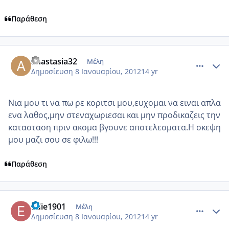
Παράθεση
comment_817788
Author stats
anastasia32
Μέλη
Δημοσίευση
8 Ιανουαρίου, 2012
14 yr
Νια μου τι να πω ρε κοριτσι μου,ευχομαι να ειναι απλα
ενα λαθος,μην στεναχωριεσαι και μην προδικαζεις την
κατασταση πριν ακομα βγουνε αποτελεσματα.Η σκεψη
μου μαζι σου σε φιλω!!!
Παράθεση
comment_817809
Author stats
Edie1901
Μέλη
Δημοσίευση
8 Ιανουαρίου, 2012
14 yr