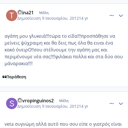
comment_817869
Author stats
titina21
Μέλη
Δημοσίευση
9 Ιανουαρίου, 2012
14 yr
αγάπη μου γλυκειά!!!τώρα το είδα!!!προσπάθησε να
μείνεις ψύχραιμη και θα δεις πως όλα θα ειναι ένα
κακό όνειρΟ!!σου στέλνουμε την αγάπη μας και
περιμένουμε νέα σας!!!!φιλάκια πολλα και στα δύο σου
μάναρακια!!!!
Παράθεση
comment_817877
Author stats
savropinguinos2
Μέλη
Δημοσίευση
9 Ιανουαρίου, 2012
14 yr
veta συγνώμη αλλά αυτό που σου είπε ο γιατρός είναι