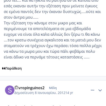
μου πει.... Και θα ήθελα να ρωτήσω αν σε κάποια απο
εσάς εκαναν αυτήν την εξέταση πριν μείνετε έγκυος
σε εμένα παντός δεν την έκαναν δυστυχώς.....ούτε και
στον άντρα μου......
Την εξέταση την κάναμε στον μικρο μας και
περιμένουμε τα αποτελέσματα σε μια εβδομάδα
ευχομε να είναι όλα καλα αλλιώς δεν ξέρω τι θα κάνω
....τον κρατω συνέχεια αγκαλιτσα και τα ματιά μου δεν
σταματούν να τρέχουν έχω περάσει τόσα πολλα μέχρι
να κάνω τα μωρα μου και τώρα πάλι φοβάμαι πολυ
είναι άδικο να περνάμε τέτοιες καταστάσεις ......
Παράθεση
comment_817683
Author stats
savropinguinos2
Μέλη
Δημοσίευση
8 Ιανουαρίου, 2012
14 yr