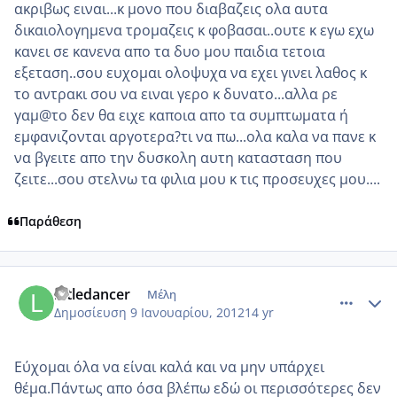
ακριβως ειναι...κ μονο που διαβαζεις ολα αυτα
δικαιολογημενα τρομαζεις κ φοβασαι..ουτε κ εγω εχω
κανει σε κανενα απο τα δυο μου παιδια τετοια
εξεταση..σου ευχομαι ολοψυχα να εχει γινει λαθος κ
το αντρακι σου να ειναι γερο κ δυνατο...αλλα ρε
γαμ@το δεν θα ειχε καποια απο τα συμπτωματα ή
εμφανιζονται αργοτερα?τι να πω...ολα καλα να πανε κ
να βγειτε απο την δυσκολη αυτη κατασταση που
ζειτε...σου στελνω τα φιλια μου κ τις προσευχες μου....
Παράθεση
comment_818071
Author stats
littledancer
Μέλη
Δημοσίευση
9 Ιανουαρίου, 2012
14 yr
Εύχομαι όλα να είναι καλά και να μην υπάρχει
θέμα.Πάντως απο όσα βλέπω εδώ οι περισσότερες δεν