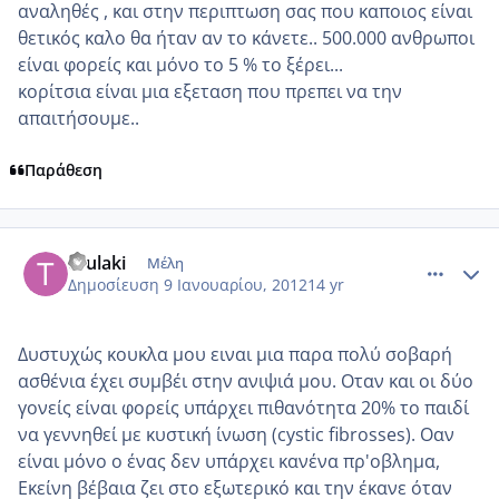
αναληθές , και στην περιπτωση σας που καποιος είναι
θετικός καλο θα ήταν αν το κάνετε.. 500.000 ανθρωποι
είναι φορείς και μόνο το 5 % το ξέρει...
κορίτσια είναι μια εξεταση που πρεπει να την
απαιτήσουμε..
Παράθεση
comment_817911
Author stats
toulaki
Μέλη
Δημοσίευση
9 Ιανουαρίου, 2012
14 yr
Δυστυχώς κουκλα μου ειναι μια παρα πολύ σοβαρή
ασθένια έχει συμβέι στην ανιψιά μου. Οταν και οι δύο
γονείς είναι φορείς υπάρχει πιθανότητα 20% το παιδί
να γεννηθεί με κυστική ίνωση (cystic fibrosses). Οαν
είναι μόνο ο ένας δεν υπάρχει κανένα πρ'οβλημα,
Εκείνη βέβαια ζει στο εξωτερικό και την έκανε όταν