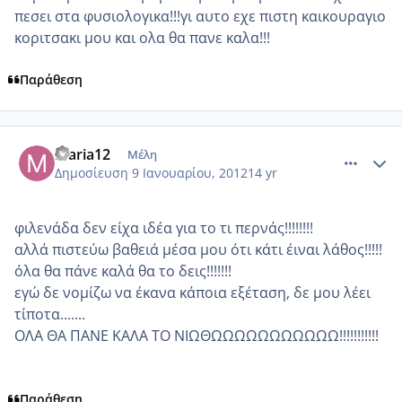
πεσει στα φυσιολογικα!!!γι αυτο εχε πιστη καικουραγιο
κοριτσακι μου και ολα θα πανε καλα!!!
Παράθεση
comment_817961
Author stats
maria12
Μέλη
Δημοσίευση
9 Ιανουαρίου, 2012
14 yr
φιλενάδα δεν είχα ιδέα για το τι περνάς!!!!!!!!
αλλά πιστεύω βαθειά μέσα μου ότι κάτι έιναι λάθος!!!!!
όλα θα πάνε καλά θα το δεις!!!!!!!
εγώ δε νομίζω να έκανα κάποια εξέταση, δε μου λέει
τίποτα.......
ΟΛΑ ΘΑ ΠΑΝΕ ΚΑΛΑ ΤΟ ΝΙΩΘΩΩΩΩΩΩΩΩΩΩΩ!!!!!!!!!!!
Παράθεση