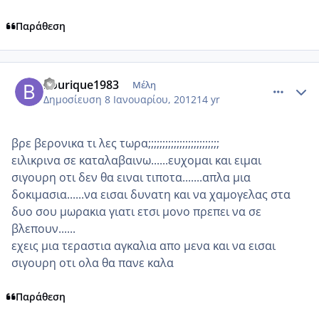
Παράθεση
comment_817698
Author stats
bourique1983
Μέλη
Δημοσίευση
8 Ιανουαρίου, 2012
14 yr
βρε βερονικα τι λες τωρα;;;;;;;;;;;;;;;;;;;;;;;;;
ειλικρινα σε καταλαβαινω......ευχομαι και ειμαι
σιγουρη οτι δεν θα ειναι τιποτα.......απλα μια
δοκιμασια......να εισαι δυνατη και να χαμογελας στα
δυο σου μωρακια γιατι ετσι μονο πρεπει να σε
βλεπουν......
εχεις μια τεραστια αγκαλια απο μενα και να εισαι
σιγουρη οτι ολα θα πανε καλα
Παράθεση