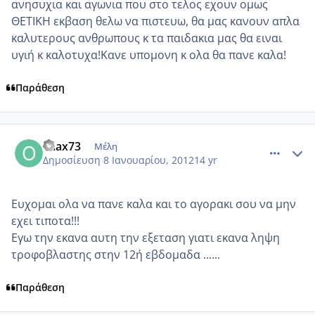
ανησυχια και αγωνια που στο τελος εχουν ομως
ΘΕΤΙΚΗ εκβαση θελω να πιστευω, θα μας κανουν απλα
καλυτερους ανθρωπους κ τα παιδακια μας θα ειναι
υγιή κ καλοτυχα!Κανε υπομονη κ ολα θα πανε καλα!
Παράθεση
comment_817867
Author stats
oliax73
Μέλη
Δημοσίευση
8 Ιανουαρίου, 2012
14 yr
Ευχομαι ολα να πανε καλα και το αγορακι σου να μην
εχει τιποτα!!!
Εγω την εκανα αυτη την εξεταση γιατι εκανα ληψη
τροφοβλαστης στην 12ή εβδομαδα ......
Παράθεση