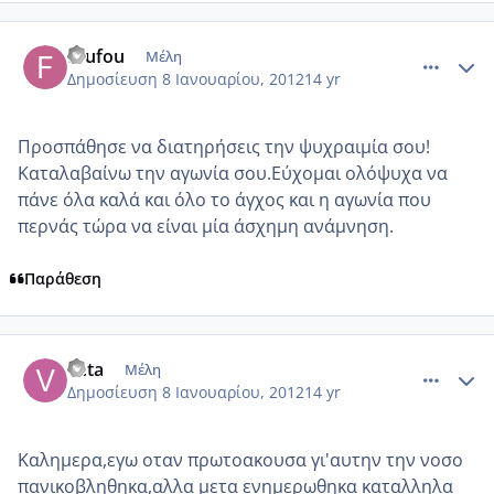
comment_817718
Author stats
foufou
Μέλη
Δημοσίευση
8 Ιανουαρίου, 2012
14 yr
Προσπάθησε να διατηρήσεις την ψυχραιμία σου!
Καταλαβαίνω την αγωνία σου.Εύχομαι ολόψυχα να
πάνε όλα καλά και όλο το άγχος και η αγωνία που
περνάς τώρα να είναι μία άσχημη ανάμνηση.
Παράθεση
comment_817721
Author stats
veta
Μέλη
Δημοσίευση
8 Ιανουαρίου, 2012
14 yr
Καλημερα,εγω οταν πρωτοακουσα γι'αυτην την νοσο
πανικοβληθηκα,αλλα μετα ενημερωθηκα καταλληλα