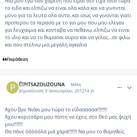
Νια μου εγω σαν χαμενη που ειμαι δεν ειχα ιδεα τωρα
το ειδα και ελπιζω να ειναι ολα καλα και να γινονται
μονο για τα λευτα ολα αυτα..και ισως να γινονται γιατι
προπερσυ τα περασα με το γιο μου που μου ελεγαν
για λευχαιμια και κονταβα να πεθανω..ελπιζω να ειναι
το ιδιο και να το θυμασαι αυριο και να γελας...σε φιλω
και σου στελνω μια μεγαλη αγκαλια
Παράθεση
comment_818040
Author stats
PIPITSAZOUZOUNA
Μέλη
Δημοσίευση
9 Ιανουαρίου, 2012
14 yr
Άχου βρε Νιάκι μου τώρα το είδαααααα!!!!!!!!
Άχου κοριτσάρα μου πίστη να έχεις στο Θεό μας ψυχή
μου!!!!!!!
Θα πάνε όόόόόλα μιά χαρά!!!!!!! Να μου το θυμηθείς