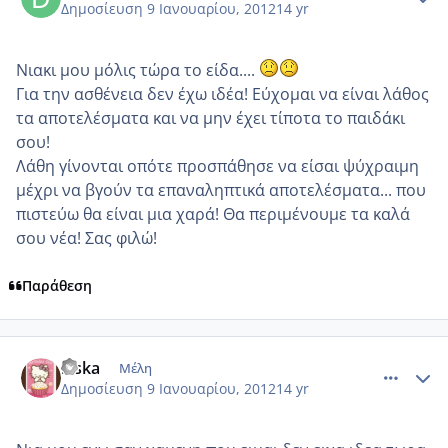
Δημοσίευση
9 Ιανουαρίου, 2012
14 yr
Νιακι μου μόλις τώρα το είδα....
Για την ασθένεια δεν έχω ιδέα! Εύχομαι να είναι λάθος
τα αποτελέσματα και να μην έχει τίποτα το παιδάκι
σου!
Λάθη γίνονται οπότε προσπάθησε να είσαι ψύχραιμη
μέχρι να βγούν τα επαναληπτικά αποτελέσματα... που
πιστεύω θα είναι μια χαρά! Θα περιμένουμε τα καλά
σου νέα! Σας φιλώ!
Παράθεση
comment_818031
Author stats
kiska
Μέλη
Δημοσίευση
9 Ιανουαρίου, 2012
14 yr