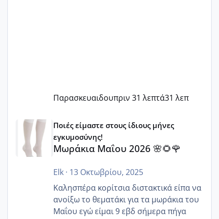
Παρασκευαιδου
πριν 31 λεπτά
31 λεπ
Μωράκια Μαΐου 2026 🌸🌻🌹
Ποιές είμαστε στους ίδιους μήνες
εγκυμοσύνης!
Μωράκια Μαΐου 2026 🌸🌻🌹
Elk
·
13 Οκτωβρίου, 2025
Καλησπέρα κορίτσια διστακτικά είπα να
ανοίξω το θεματάκι για τα μωράκια του
Μαΐου εγώ είμαι 9 εβδ σήμερα πήγα