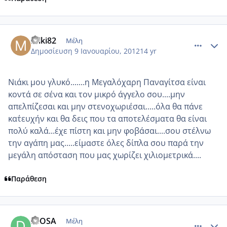
comment_817981
Author stats
miki82
Μέλη
Δημοσίευση
9 Ιανουαρίου, 2012
14 yr
Νιάκι μου γλυκό.......η Μεγαλόχαρη Παναγίτσα είναι
κοντά σε σένα και τον μικρό άγγελο σου....μην
απελπίζεσαι και μην στενοχωριέσαι.....όλα θα πάνε
κατ΄ευχήν και θα δεις που τα αποτελέσματα θα είναι
πολύ καλά...έχε πίστη και μην φοβάσαι....σου στέλνω
την αγάπη μας.....είμαστε όλες δίπλα σου παρά την
μεγάλη απόσταση που μας χωρίζει χιλιομετρικά....
Παράθεση
comment_818030
Author stats
DIOSA
Μέλη