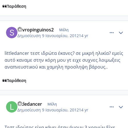
Παράθεση
comment_818073
Author stats
savropinguinos2
Μέλη
Δημοσίευση
9 Ιανουαρίου, 2012
14 yr
littledancer τεστ ιδρώτα έκανες? σε μικρή ηλικία? εμείς
αυτό καναμε στην κόρη μου γτ ειχε συχνες λοιμωξεις
αναπνευστικού και χαμηλη προσληψη βάρους..
Παράθεση
comment_818074
Author stats
littledancer
Μέλη
Δημοσίευση
9 Ιανουαρίου, 2012
14 yr
Τεστ ιδρώτος είχα κάνει όταν ήμουν 3 χρονών.Είχε