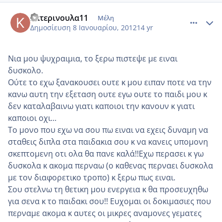
comment_817824
Author stats
κατερινουλα11
Μέλη
Δημοσίευση
8 Ιανουαρίου, 2012
14 yr
Νια μου ψυχραιμια, το ξερω πιστεψε με ειναι
δυσκολο.
Ούτε το εχω ξανακουσει ουτε κ μου ειπαν ποτε να την
κανω αυτη την εξεταση ουτε εγω ουτε το παιδι μου κ
δεν καταλαβαινω γιατι καποιοι την κανουν κ γιατι
καποιοι οχι...
Το μονο που εχω να σου πω ειναι να εχεις δυναμη να
σταθεις διπλα στα παιδακια σου κ να κανεις υπομονη
σκεπτομενη οτι ολα θα πανε καλά!!Εχω περασει κ γω
δυσκολα κ ακομα περναω (ο καθενας περναει δυσκολα
με τον διαφορετικο τροπο) κ ξερω πως ειναι.
Σου στελνω τη θετικη μου ενεργεια κ θα προσευχηθω
για σενα κ το παιδακι σου!! Ευχομαι οι δοκιμασιες που
περναμε ακομα κ αυτες οι μικρες αναμονες γεματες