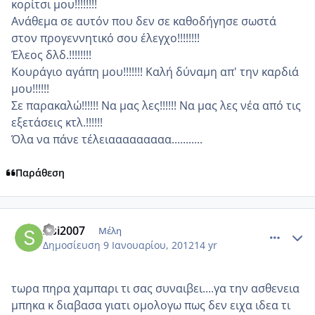
κορίτσι μου!!!!!!!!
Ανάθεμα σε αυτόν που δεν σε καθοδήγησε σωστά
στον προγεννητικό σου έλεγχο!!!!!!!!
Έλεος δλδ.!!!!!!!!
Κουράγιο αγάπη μου!!!!!!! Καλή δύναμη απ' την καρδιά
μου!!!!!!
Σε παρακαλώ!!!!!! Να μας λες!!!!!! Να μας λες νέα από τις
εξετάσεις κτλ.!!!!!!
Όλα να πάνε τέλειααααααααα...........
Παράθεση
comment_818046
Author stats
sisi2007
Μέλη
Δημοσίευση
9 Ιανουαρίου, 2012
14 yr
τωρα πηρα χαμπαρι τι σας συναιβει....γα την ασθενεια
μπηκα κ διαβασα γιατι ομολογω πως δεν ειχα ιδεα τι