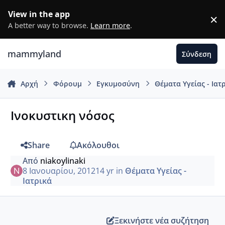
Μετάβαση σε περιεχόμενο
View in the app
×
D
A better way to browse.
Learn more
.
mammyland
Σύνδεση
Αρχή
Φόρουμ
Εγκυμοσύνη
Θέματα Υγείας - Ιατ
Ινοκυστικη νόσος
Share
Ακόλουθοι
Από
niakoylinaki
8 Ιανουαρίου, 2012
14 yr
in
Θέματα Υγείας -
Ιατρικά
Ξεκινήστε νέα συζήτηση