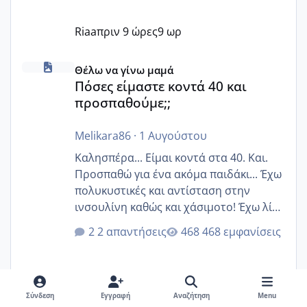
Riaa
πριν 9 ώρες
9 ωρ
Πόσες είμαστε κοντά 40 και προσπαθούμε;;
Θέλω να γίνω μαμά
Πόσες είμαστε κοντά 40 και
προσπαθούμε;;
Melikara86
·
1 Αυγούστου
Καλησπέρα... Είμαι κοντά στα 40. Και.
Προσπαθώ για ένα ακόμα παιδάκι... Έχω
πολυκυστικές και αντίσταση στην
ινσουλίνη καθώς και χάσιμοτο! Έχω λίγα
κιλά παραπάνω και όσο κ αν προσπαθώ
2 απαντήσεις
468 εμφανίσεις
δεν χάνω εύκολα! Προσπαθώ για ακόμη
ένα παιδί εδώ και 1,5 χρόνο! Θέλετε να
γράψετε όσες κοπέλες είστε σε
παρόμοια φάση;; Αυτή την στιγμή έχω
Σύνδεση
Εγγραφή
Αναζήτηση
Menu
δύο χαμένους κύκλους δεν έχω έρθει