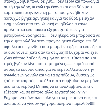
στεναχωρηθεί πολύ ρε γμτ......δεν ξέρω και πολλά για
αυτή την νόσο, κι εγώ την έκανα και στα δύο μου
κοριτσάκια στην κλινική με το που γεννήθηκαν
(ευτυχώς βγήκε αρνητική και για τις δύο), με είχαν
ενημερώσει από την κλινική αν ήθελα να κάνω
προληπτικά ένα πακέτο έξτρα εξετάσεων για
μεταβολικά νοσήματα.......δεν ήξερα ότι μπορούσα να
την συμπεριλάβω στον προγεννητικό έλεγχο επειδή
οφείλεται σε γονίδιο που μπορεί να φέρει ο ένας ή και
οι δύο γονείς (κάτι σαν το στίγμα)!!!! Εύχομαι να έχει
γίνει κάποιο λάθος ή να μην σημαίνει τίποτα που οι
τιμές βγήκαν λίγο πιο τσιμπημένες........καμιά φορά
όντως το κάνουν απλά για να εκμεταλλευτούν την
αγωνία των γονιών και να τα αρπάξουν, δυστυχώς
ζούμε σε καιρούς που όλα αυτά συμβαίνουν με μόνο
σκοπό το κέρδος! Μήπως να επαναλαμβάνατε την
εξέταση και σε κάποιο άλλο εργαστήριο???????
Εύχομαι να πάνε όλα καλά για τον μπεμπίνο σας και
όλα αυτά να γίνουν γρήγορα μακρινό παρελθόν!!!!!!!