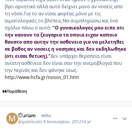
βγει αρνητικό αλλά αυτό δείχνει μονο αν νοσείς απο
τη νόσο.Για το αν είσαι φορέας μόνο με τις
αιματολογικές το βλέπεις.Να συμπληρώσω και ένα
σχόλιο πάνω σ αυτό:
"Ο γυναικολογος μου ειπε οτι
την κανουν τα ζευγαρια τα οποια ειχαν καποιο
θανατο απο αυτην την ασθενεια για να μελετηθει
σε βαθος αν νοσεις η νοσησες και δεν εκδηλωθηκε
(οτι εισαι θετικη)."
Δεν υπάρχει θεραπεία είναι
ανίατη ασθένεια δεν είναι σαν την ανεμοβλογιά που
την περνάς και δεν φάνηκε ίσως.
http://www.hcfa.gr/nosos_01.htm
Παράθεση
comment_818100
Author stats
muriam
Μέλη
Δημοσίευση
9 Ιανουαρίου, 2012
14 yr