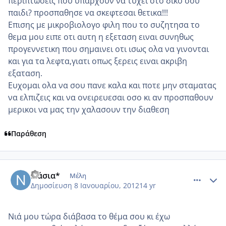
περιπτωσεις που υπαρχουν να τυχει στο δικο σου
παιδι? προσπαθησε να σκεφτεσαι θετικα!!!
Επισης με μικροβιολογο φιλη που το συζητησα το
θεμα μου ειπε οτι αυτη η εξεταση ειναι συνηθως
προγεννετικη που σημαινει οτι ισως ολα να γινονται
και για τα λεφτα,γιατι οπως ξερεις ειναι ακριβη
εξαταση.
Ευχομαι ολα να σου πανε καλα και ποτε μην σταματας
να ελπιζεις και να ονειρευεσαι οσο κι αν προσπαθουν
μερικοι να μας την χαλασουν την διαθεση
Παράθεση
comment_817761
Author stats
Νάσια*
Μέλη
Δημοσίευση
8 Ιανουαρίου, 2012
14 yr
Νιά μου τώρα διάβασα το θέμα σου κι έχω