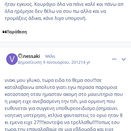
ήταν εγκυος. Κουράγιο όλα να πάνε καλέ και πάνω απ
όλα ηρέμησε δεν θέλω να σου πω αλλα και να
τρομάξεις άδικα, κάνε λιγο υπομονή.
Παράθεση
comment_817954
Author stats
vanessaki
Μέλη
Δημοσίευση
9 Ιανουαρίου, 2012
14 yr
νιακι μου γλυκο, τωρα ειδα το θεμα σου!!!σε
καταλαβαινω απολυτα γιατι εγω περασα παρομοια
κατασταση οταν ημασταν ακομη στο μαιευτηριο που
η μικρη ειχε ανεβασμενη την tsh, μια ορμονη που
ευθυνεται για συγγενη υποθυρεοειδισμο.(σημαινει
νοητικη υστερηση, κτλ)να φανταστεις το οριο ηταν 8
κι εμενα ειχε 27!!!!κοντεψα να τρελλαθω!!!!!οπως εσυ
τωρα.την επαναλαβαμε σε μια εβδομαδα και ειχε