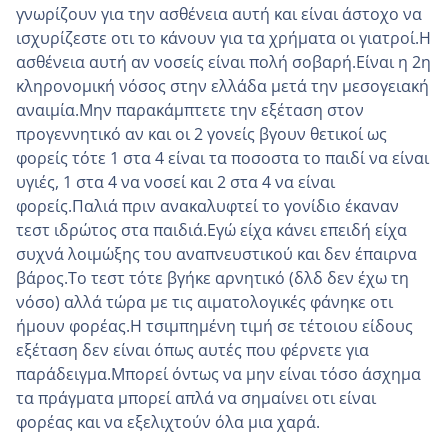
γνωρίζουν για την ασθένεια αυτή και είναι άστοχο να
ισχυρίζεστε οτι το κάνουν για τα χρήματα οι γιατροί.Η
ασθένεια αυτή αν νοσείς είναι πολή σοβαρή.Είναι η 2η
κληρονομική νόσος στην ελλάδα μετά την μεσογειακή
αναιμία.Μην παρακάμπτετε την εξέταση στον
προγεννητικό αν και οι 2 γονείς βγουν θετικοί ως
φορείς τότε 1 στα 4 είναι τα ποσοστα το παιδί να είναι
υγιές, 1 στα 4 να νοσεί και 2 στα 4 να είναι
φορείς.Παλιά πριν ανακαλυφτεί το γονίδιο έκαναν
τεστ ιδρώτος στα παιδιά.Εγώ είχα κάνει επειδή είχα
συχνά λοιμώξης του αναπνευστικού και δεν έπαιρνα
βάρος.Το τεστ τότε βγήκε αρνητικό (δλδ δεν έχω τη
νόσο) αλλά τώρα με τις αιματολογικές φάνηκε οτι
ήμουν φορέας.Η τσιμπημένη τιμή σε τέτοιου είδους
εξέταση δεν είναι όπως αυτές που φέρνετε για
παράδειγμα.Μπορεί όντως να μην είναι τόσο άσχημα
τα πράγματα μπορεί απλά να σημαίνει οτι είναι
φορέας και να εξελιχτούν όλα μια χαρά.