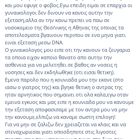
και μου εφυγε ο φοβος.Εγω επειδη ειμαι σε επαρχια οι
γυναικολογοι δεν δινουν να κανεις αυτην την
εξεταση,αλλα αν την κανω πρεπει να παω σε
νοσοκομειο της Θεσ/νικης η Αθηνας της οποιας τα
αποτελεσματα βγαινουν περιπου σε ενα μηνα γιατι
ειναι εξεταση μεσω DNA.
Ο γυναικολογος μου ειπε οτι την κανουν τα ζευγαρια
τα οποια ειχαν καποιο θανατο απο αυτην την
ασθενεια για να μελετηθει σε βαθος αν νοσεις η
νοσησες και δεν εκδηλωθηκε (οτι εισαι θετικη).
Εμενα παρολο που η κουνιαδα μου την εκανε (στο
ιασω ο γιατρος της) και βγηκε θετικη ο αντρας της
ηταν αρνητικος που σημαινει οτι ολα καλα,εγω οταν
εμεινα εγκυος και μας ειπε η κουνιαδα μου να κανουμε
την εξεταση αποφασισαμε με τον αντρα μου να μην
την κανουμε,ελπιζω να καναμε σωστη επιλογη!
Για να μην σε ζαλιζω δεν χρειαζεται να κλαις και να
στεναχωριεσαι γιατι οποσδηποτε στις λιγοστες