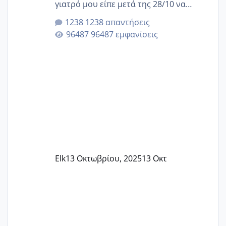
γιατρό μου είπε μετά της 28/10 να
κλείσω ραντεβού για την αυχενική είναι
1238 απαντήσεις
καμιά άλλη κοπέλα να γεννάει Μάιο ;;
96487 εμφανίσεις
Elk
13 Οκτωβρίου, 2025
13 Οκτ