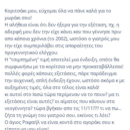
Κοριτσάκι μου, εύχομαι όλα να πάνε καλά για το
μωράκι σου!
Η αλήθεια είναι ότι δεν ήξερα για την εξέταση, πχ. η
αδερφή μου δεν την είχε κάνει καν που γέννησε πριν
απο κάποια χρόνια (το 2002), ωστόσο ο γιατρός μου
την είχε συμπεριλάβει στις απαραίτητες του
προγεννητικού ελέγχου.
Η "τσιμπημένη" τιμή αποτελεί μια ένδειξη, οπότε θα
συμφωνήσω με τα κορίτσια να μην προκαταβάλλεσαι!
πολλές φορές κάποιες εξετάσεις, πάρε παράδειγμα
την αυχενική, απλή ένδειξη έχουν, ωστόσο ακόμα κ με
αυξημένες τιμές, όλα στο τέλος είναι καλά!
κι αυτοί στο Ιασώ τώρα περίμεναν να το πουν? μα τι
εξετάσεις είναι αυτές? οι αίματος που κάνουν στα
νεογέννητα? τώρα βγήκαν απο τις 11/11??? τι να πω...
ζήτα τη γνώμη του γιατρού σου. εκείνος τι λέει?
Ο άγιος Ραφαήλ να είναι κοντά στο αγοράκι σου κ
τίποτα να μην είναι!