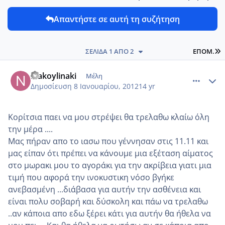
Απαντήστε σε αυτή τη συζήτηση
L
ΣΕΛΊΔΑ 1 ΑΠΌ 2
ΕΠΌΜ.
comment_817675
Author stats
niakoylinaki
Μέλη
Δημοσίευση
8 Ιανουαρίου, 2012
14 yr
Κορίτσια παει να μου στρέψει θα τρελαθω κλαίω όλη
την μέρα ....
Μας πήραν απο το ιασω που γέννησαν στις 11.11 και
μας είπαν ότι πρέπει να κάνουμε μια εξέταση αίματος
στο μωρακι μου το αγοράκι για την ακρίβεια γιατι μια
τιμή που αφορά την ινοκυστικη νόσο βγήκε
ανεβασμένη ...διάβασα για αυτήν την ασθένεια και
είναι πολυ σοβαρή και δύσκολη και πάω να τρελαθω
..αν κάποια απο εδω ξέρει κάτι για αυτήν θα ήθελα να