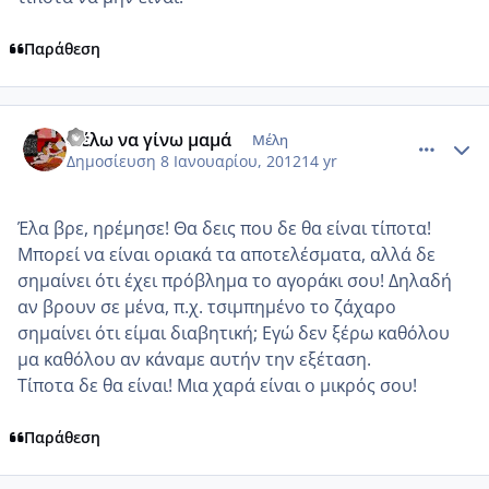
Παράθεση
comment_817810
Author stats
Θέλω να γίνω μαμά
Μέλη
Δημοσίευση
8 Ιανουαρίου, 2012
14 yr
Έλα βρε, ηρέμησε! Θα δεις που δε θα είναι τίποτα!
Μπορεί να είναι οριακά τα αποτελέσματα, αλλά δε
σημαίνει ότι έχει πρόβλημα το αγοράκι σου! Δηλαδή
αν βρουν σε μένα, π.χ. τσιμπημένο το ζάχαρο
σημαίνει ότι είμαι διαβητική; Εγώ δεν ξέρω καθόλου
μα καθόλου αν κάναμε αυτήν την εξέταση.
Τίποτα δε θα είναι! Μια χαρά είναι ο μικρός σου!
Παράθεση