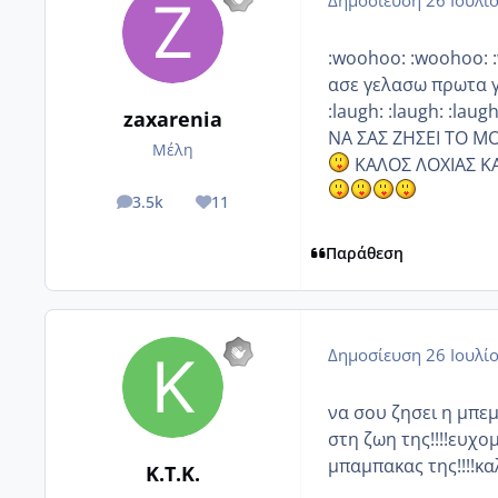
:woohoo: :woohoo: 
ασε γελασω πρωτα γι
:laugh: :laugh: :laugh
zaxarenia
ΝΑ ΣΑΣ ΖΗΣΕΙ ΤΟ ΜΟΝ
Μέλη
ΚΑΛΟΣ ΛΟΧΙΑΣ ΚΑΙ
3.5k
11
posts
Reputation
Παράθεση
Δημοσίευση
26 Ιουλί
να σου ζησει η μπεμ
στη ζωη της!!!!ευχο
μπαμπακας της!!!!καλ
K.T.K.