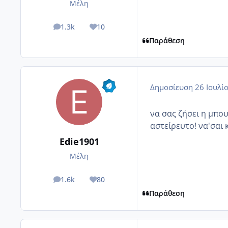
Μέλη
1.3k
10
posts
Reputation
Παράθεση
Δημοσίευση
26 Ιουλί
να σας ζήσει η μπο
αστείρευτο! να'σαι 
Edie1901
Μέλη
1.6k
80
posts
Reputation
Παράθεση