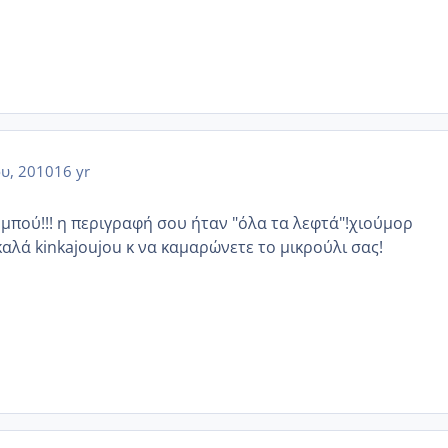
ου, 2010
16 yr
υμπού!!! η περιγραφή σου ήταν "όλα τα λεφτά"!χιούμορ
καλά kinkajoujou κ να καμαρώνετε το μικρούλι σας!