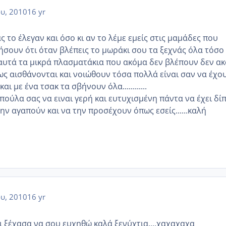
ου, 2010
16 yr
ς το έλεγαν και όσο κι αν το λέμε εμείς στις μαμάδες που
ήσουν ότι όταν βλέπεις το μωράκι σου τα ξεχνάς όλα τόσο
αυτά τα μικρά πλασματάκια που ακόμα δεν βλέπουν δεν α
ως αισθάνονται και νοιώθουν τόσα πολλά είναι σαν να έχο
ι με ένα τσακ τα σβήνουν όλα............
πούλα σας να ειναι γερή και ευτυχισμένη πάντα να έχει δί
ν αγαπούν και να την προσέχουν όπως εσείς......καλή
ου, 2010
16 yr
ξέχασα να σου ευχηθώ καλά ξενύχτια....χαχαχαχα