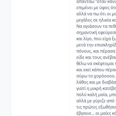
απαντάω "όταν κάνω
επιμένει με ύφος ότ
αλλά να πω ότι οι μ
μεγάλες σε ηλικία 
Να αγιάσουν τα πεθ
σημαντική εφεύρεση
και λίγο, που είχα ξ
μετά την επισκληρί
πόνους, και πέρασα 
είδε και τους ανέβα
θέλω να σκέφτομαι 
και εκεί κάπου πέρα
σύρω το χορόοοοο..
λάθος και με διαβά
γιατί η μικρή κατέβ
πολύ καλή μαία, μπο
αλλά με γύριζε από
τις πρώτες εξωθήσει
έβγαινε... οι μαίες 