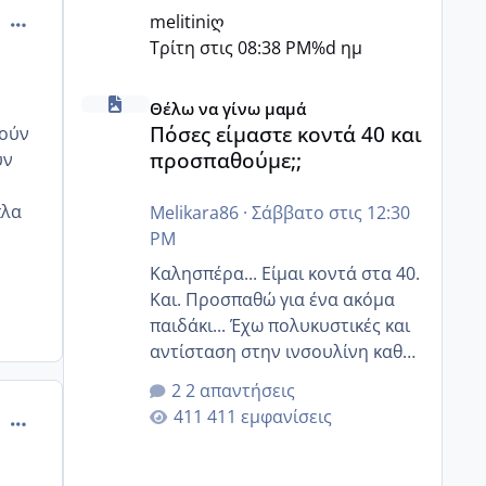
comment_552829
melitiniღ
Τρίτη στις 08:38 PM
%d ημ
Πόσες είμαστε κοντά 40 και προσπαθούμε;;
Θέλω να γίνω μαμά
Πόσες είμαστε κοντά 40 και
κούν
προσπαθούμε;;
υν
πλα
Melikara86
·
Σάββατο στις 12:30
PM
Καλησπέρα... Είμαι κοντά στα 40.
Και. Προσπαθώ για ένα ακόμα
παιδάκι... Έχω πολυκυστικές και
αντίσταση στην ινσουλίνη καθώς
και χάσιμοτο! Έχω λίγα κιλά
2 απαντήσεις
παραπάνω και όσο κ αν
411 εμφανίσεις
comment_552831
προσπαθώ δεν χάνω εύκολα!
Προσπαθώ για ακόμη ένα παιδί
εδώ και 1,5 χρόνο! Θέλετε να