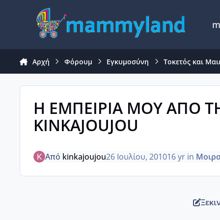
Μετάβαση σε περιεχόμενο
m
Αρχή
Φόρουμ
Εγκυμοσύνη
Τοκετός και Μαι
Η ΕΜΠΕΙΡΙΑ ΜΟΥ ΑΠΟ ΤΗ
KINKAJOUJOU
Από
kinkajoujou
26 Ιουλίου, 2010
16 yr
in
Μοιρα
Ξεκι