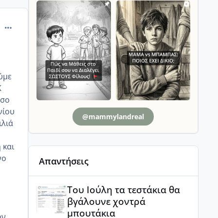
comment_14635
ούμε
Κ
όσο
νίου
@mammylandreal
ιλιά
,
 και
νο
Απαντήσεις
Του Ιούλη τα τεστάκια θα βγάλουνε χοντρά μπουτά
Του Ιούλη τα τεστάκια θα
βγάλουνε χοντρά
μπουτάκια
ον