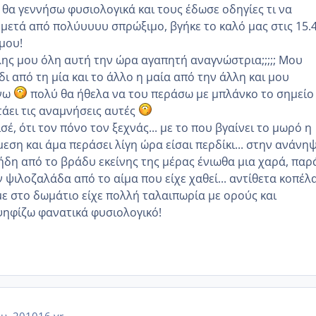
 θα γεννήσω φυσιολογικά και τους έδωσε οδηγίες τι να
, μετά από πολύυυυυ σπρώξιμο, βγήκε το καλό μας στις 15.4
μου!
ης μου όλη αυτή την ώρα αγαπητή αναγνώστρια;;;;; Μου
ι από τη μία και το άλλο η μαία από την άλλη και μου
νω
πολύ θα ήθελα να του περάσω με μπλάνκο το σημείο
άει τις αναμνήσεις αυτές
σέ, ότι τον πόνο τον ξεχνάς... με το που βγαίνει το μωρό η
εση και άμα περάσει λίγη ώρα είσαι περδίκι... στην ανάνη
 ήδη από το βράδυ εκείνης της μέρας ένιωθα μια χαρά, παρ
 ψιλοζαλάδα από το αίμα που είχε χαθεί... αντίθετα κοπέλ
με στο δωμάτιο είχε πολλή ταλαιπωρία με ορούς και
 ψηφίζω φανατικά φυσιολογικό!
ου, 2010
16 yr