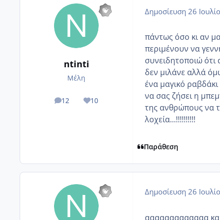
Δημοσίευση
26 Ιουλί
πάντως όσο κι αν μα
περιμένουν να γενν
συνειδητοποιώ ότι 
ntinti
δεν μιλάνε αλλά όμ
Μέλη
ένα μαγικό ραβδάκι κα
να σας ζήσει η μπεμ
12
10
posts
Reputation
της ανθρώπους να τη
λοχεία...!!!!!!!!!!
Παράθεση
Δημοσίευση
26 Ιουλί
ααααααααααααα και 