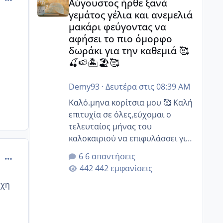
Αύγουστος ήρθε ξανά
γεμάτος γέλια και ανεμελιά
μακάρι φεύγοντας να
αφήσει το πιο όμορφο
δωράκι για την καθεμιά 🥰
🍒🍉🏝️🏖️🥰
Demy93
·
Δευτέρα στις 08:39 AM
Καλό.μηνα κορίτσια μου 🥰 Καλή
επιτυχία σε όλες,εύχομαι ο
τελευταίος μήνας του
καλοκαιριού να επιφυλάσσει για
όλες σας την πιο όμορφη
comment_552801
6 απαντήσεις
έκπληξη 🧿 @Elk @Melikara86
442 εμφανίσεις
@Παρασκευαιδου @Zenia z
υχη
@melitiniღ @Christi.D. @flowerv
@Riaa @Ngsofia