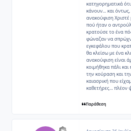
κατηγορηματικά ότι
κάνουν... και όντως
ανακούφιση Χριστέ 
πού ήταν ο αντρούλ
κρατούσε το ένα πόδ
φώναζαν να σπρώχ
εγκεφάλου που κρατ
θα κλείσω με ένα κλι
ανακούφιση είναι άμ
κοιμήθηκα πάλι και
την κούραση και την
καιασρική που είχα
καθετήρες... πλέον
Παράθεση
Δημοσίευση
26 Ιουλί