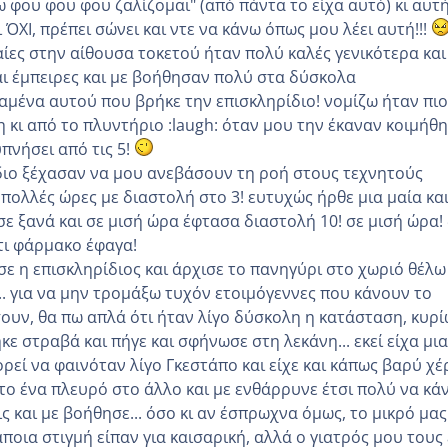
 φου φου φου ζαλίζομαι" (από πάντα το είχα αυτό) κι αυτ
ι ΌΧΙ, πρέπει σώνει και ντε να κάνω όπως μου λέει αυτή!!!
αίες στην αίθουσα τοκετού ήταν πολύ καλές γενικότερα και
και έμπειρες και με βοήθησαν πολύ στα δύσκολα
αμένα αυτού που βρήκε την επισκληρίδιο! νομίζω ήταν πιο
 κι από το πλυντήριο :laugh: όταν μου την έκαναν κοιμήθ
υπνήσει από τις 5!
διο ξέχασαν να μου ανεβάσουν τη ροή στους τεχνητούς
πολλές ώρες με διαστολή στο 3! ευτυχώς ήρθε μια μαία και
σε ξανά και σε μισή ώρα έφτασα διαστολή 10! σε μισή ώρα!
τι φάρμακο έφαγα!
σε η επισκληρίδιος και άρχισε το πανηγύρι στο χωριό θέλω
. για να μην τρομάξω τυχόν ετοιμόγεννες που κάνουν το
σουν, θα πω απλά ότι ήταν λίγο δύσκολη η κατάσταση, κυρί
ηκε στραβά και πήγε και σφήνωσε στη λεκάνη... εκεί είχα μια
ρεί να φαινόταν λίγο Γκεστάπο και είχε και κάπως βαρύ χέρ
 το ένα πλευρό στο άλλο και με ενθάρρυνε έτσι πολύ να κά
ς και με βοήθησε... όσο κι αν έσπρωχνα όμως, το μικρό μας
κάποια στιγμή είπαν για καισαρική, αλλά ο γιατρός μου τους 