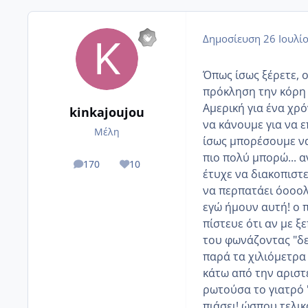
Δημοσίευση
26 Ιουλί
Όπως ίσως ξέρετε, ο
πρόκληση την κόρη μ
Αμερική για ένα χρόν
kinkajoujou
να κάνουμε για να ε
Μέλη
ίσως μπορέσουμε ν
πιο πολύ μπορώ... 
170
10
posts
Reputation
έτυχε να διακοπιστε
να περπατάει όοοολ
εγώ ήμουν αυτή! ο 
πίστευε ότι αν με 
του φωνάζοντας "δεν
παρά τα χιλιόμετρα 
κάτω από την αριστε
ρωτούσα το γιατρό "
πιάσει! ώσπου τελι