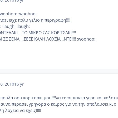
:woohoo: :woohoo:
ατι ειχε πολυ γελιο η περιγραφη!!!!
: :laugh: :laugh:
ΤΕΛΑΚΙ....ΤΟ ΜΙΚΡΟ ΣΑΣ ΚΟΡΙΤΣΑΚΙ!!!!
 ΣΕ ΣΕΝΑ....ΕΕΕΕ ΚΑΛΗ ΛΟΧΕΙΑ...ΝΤΕ!!!! :woohoo:
ου, 2010
16 yr
πουλα σου κοριτσακι μου!!!!να ειναι παντα γερη και καλοτ
μαι να περασει γρηγορα ο καιρος για να την απολαυσει κι ο
η λοχεια να εχεις!!!!!