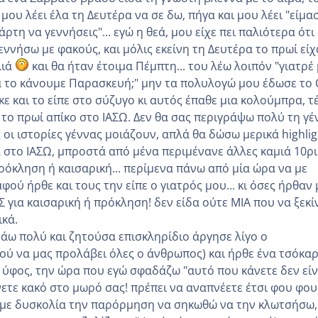
μου λέει έλα τη Δευτέρα να σε δω, πήγα και μου λέει "είμα
άρτη να γεννήσεις"... εγώ η θεά, μου είχε πει παλιότερα ότι
ννήσω με φακούς, και μόλις εκείνη τη Δευτέρα το πρωί είχ
λιά
και θα ήταν έτοιμα Πέμπτη... του λέω λοιπόν "γιατρέ
 το κάνουμε Παρασκευή;" μην τα πολυλογώ μου έδωσε το
ε και το είπε στο σύζυγο κι αυτός έπαθε μια κολούμπρα, τ
το πρωί απίκο στο ΙΑΣΩ. Δεν θα σας περιγράψω πολύ τη γέ
ς οι ιστορίες γέννας μοιάζουν, απλά θα δώσω μερικά highlig
 στο ΙΑΣΩ, μπροστά από μένα περιμένανε άλλες καμιά 10ρ
ρόκληση ή καισαρική... περίμενα πάνω από μία ώρα να με
φού ήρθε και τους την είπε ο γιατρός μου... κι όσες ήρθαν
 για καισαρική ή πρόκληση! δεν είδα ούτε ΜΙΑ που να ξεκί
ικά.
άω πολύ και ζητούσα επισκληρίδιο άργησε λίγο ο
ού να μας προλάβει όλες ο άνθρωπος) και ήρθε ένα τσόκα
ε ύφος, την ώρα που εγώ σφαδάζω "αυτό που κάνετε δεν είν
ετε κακό στο μωρό σας! πρέπει να αναπνέετε έτσι φου φου
α με δυσκολία την παρόρμηση να σηκωθώ να την κλωτσήσω,