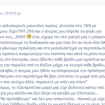
ου, 2010
16 yr
ι καλοκαιρινές μανούλες κυρίως, γέννησα στις 18/6 με
ου. Είχα ΠΗΤ 29/6 και ο άντρας μου έπρεπε να φύγει για
ο στις...29/6!!!
έτσι, είχαμε πει στο γιατρό μας τι μπορ
πισπεύσουμε τη διαδικασία και μας είπε ότι αν είναι όλα Ο
α κάνουμε πρόκληση και στο μεσοδιάστημα να περπατάω 
αν αγαπητή αναγνώστρια του mammy εκεί κατά τα μέσα Ιου
ίς στο Λουτράκι, ίσως έβλεπες κάθε βράδυ μια τεράστια κο
η την παραλία από το Καζίνο μέχρι τα λουτρά κάθε βράδυ
παλαβός ο άντρας μου ήθελε να αποφύγουμε την πρόκληση
ξεπατώσει στο περπάτημα θα βγει επιτόπου το μωρό από μό
 σας αντέχω άλλο, πηγαίνετε με σπίτι για ύπνο!"
όμως, το τζαναμπέτικο μικρό μας είχε βολευτεί κάπου εκεί
ρή μου κλείδα και δεν έλεγε να κατέβει με τίποτεεεεε...
θα προλάβουμε;" και δεν μου απαντούσε... πανικός με είχε
κά ένα Σάββατο βράδυ είδα τη γνωστή βλέννα με το αίμα, τ