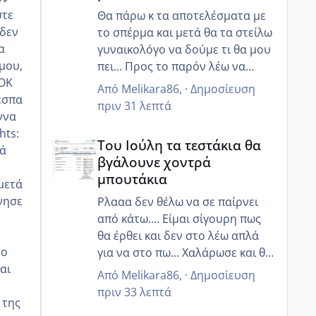
στε
Θα πάρω κ τα αποτελέσματα με
 δεν
το σπέρμα και μετά θα τα στείλω
α
γυναικολόγο να δούμε τι θα μου
 μου,
πει... Προς το παρόν λέω να
 ΟΚ
χαλαρώσω όσο μπορώ και να
Από
Melikara86
, ·
Δημοσίευση
έσπα
προσπαθήσω με διατροφή και
πριν 31 λεπτά
ννα
κάτι ενέσακια να ρυθμίσω αυτά
hts:
Του Ιούλη τα τεστάκια θα βγάλουνε χοντρά μπουτά
που πρέπει!! Και ελπίζω να έρθει
Του Ιούλη τα τεστάκια θα
ιά
σε όλες μας αυτό που
βγάλουνε χοντρά
επιθυμούμε τόσο πολύ!!
μπουτάκια
 μετά
νησε
Ρλααα δεν θέλω να σε παίρνει
από κάτω.... Είμαι σίγουρη πως
θα έρθει και δεν στο λέω απλά
ρο
για να στο πω... Χαλάρωσε και θα
αι
δεις. Σε καταλαβαίνω γτ ξέρεις
Από
Melikara86
, ·
Δημοσίευση
ότι κ εγώ στα ίδια πατώματα
πριν 33 λεπτά
 της
είμαι κάποιες φορές!! Αλλά έχει κ