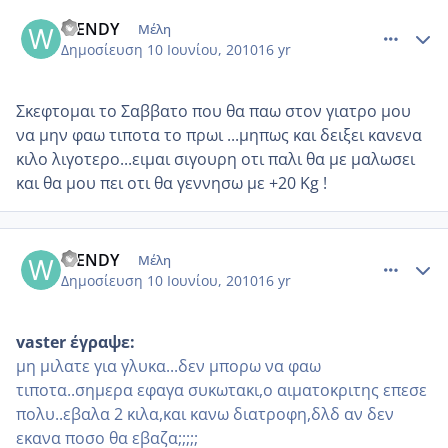
comment_513588
Author stats
WENDY
Μέλη
Δημοσίευση
10 Ιουνίου, 2010
16 yr
Σκεφτομαι το Σαββατο που θα παω στον γιατρο μου
να μην φαω τιποτα το πρωι ...μηπως και δειξει κανενα
κιλο λιγοτερο...ειμαι σιγουρη οτι παλι θα με μαλωσει
και θα μου πει οτι θα γεννησω με +20 Kg !
comment_513593
Author stats
WENDY
Μέλη
Δημοσίευση
10 Ιουνίου, 2010
16 yr
vaster έγραψε:
μη μιλατε για γλυκα...δεν μπορω να φαω
τιποτα..σημερα εφαγα συκωτακι,ο αιματοκριτης επεσε
πολυ..εβαλα 2 κιλα,και κανω διατροφη,δλδ αν δεν
εκανα ποσο θα εβαζα;;;;;