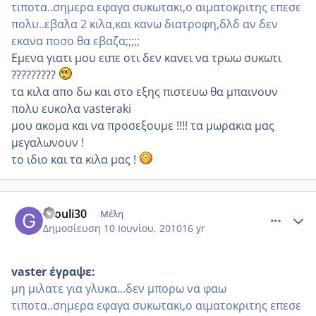
τιποτα..σημερα εφαγα συκωτακι,ο αιματοκριτης επεσε
πολυ..εβαλα 2 κιλα,και κανω διατροφη,δλδ αν δεν
εκανα ποσο θα εβαζα;;;;;
Εμενα γιατι μου ειπε οτι δεν κανει να τρωω συκωτι
?????????
τα κιλα απο δω και στο εξης πιστευω θα μπαινουν
πολυ ευκολα vasteraki
μου ακομα και να προσεξουμε !!!! τα μωρακια μας
μεγαλωνουν !
το ιδιο και τα κιλα μας !
comment_513624
Author stats
Giouli30
Μέλη
Δημοσίευση
10 Ιουνίου, 2010
16 yr
vaster έγραψε:
μη μιλατε για γλυκα...δεν μπορω να φαω
τιποτα..σημερα εφαγα συκωτακι,ο αιματοκριτης επεσε