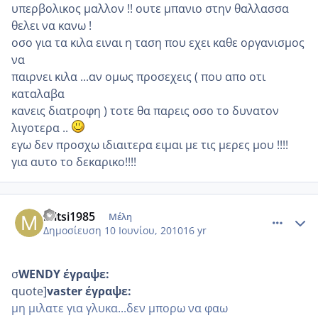
υπερβολικος μαλλον !! ουτε μπανιο στην θαλλασσα
θελει να κανω !
οσο για τα κιλα ειναι η ταση που εχει καθε οργανισμος
να
παιρνει κιλα ...αν ομως προσεχεις ( που απο οτι
καταλαβα
κανεις διατροφη ) τοτε θα παρεις οσο το δυνατον
λιγοτερα ..
εγω δεν προσχω ιδιαιτερα ειμαι με τις μερες μου !!!!
για αυτο το δεκαρικο!!!!
comment_513623
Author stats
mitsi1985
Μέλη
Δημοσίευση
10 Ιουνίου, 2010
16 yr
σ
WENDY έγραψε:
quote]
vaster έγραψε:
μη μιλατε για γλυκα...δεν μπορω να φαω