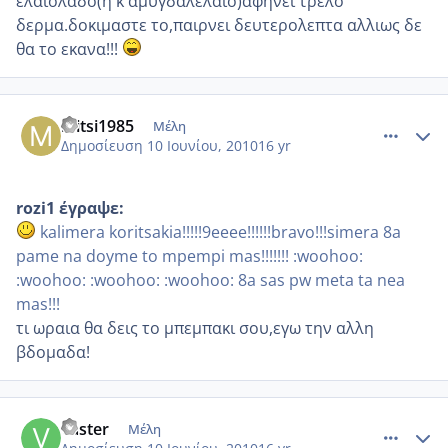
ελαιολαδο(η κ αμυγδαλελαιο)αφηνει τρελο
δερμα.δοκιμαστε το,παιρνει δευτερολεπτα αλλιως δε
θα το εκανα!!!
comment_513554
Author stats
mitsi1985
Μέλη
Δημοσίευση
10 Ιουνίου, 2010
16 yr
rozi1 έγραψε:
kalimera koritsakia!!!!!9eeee!!!!!!bravo!!!simera 8a
pame na doyme to mpempi mas!!!!!!! :woohoo:
:woohoo: :woohoo: :woohoo: 8a sas pw meta ta nea
mas!!!
τι ωραια θα δεις το μπεμπακι σου,εγω την αλλη
βδομαδα!
comment_513559
Author stats
vaster
Μέλη