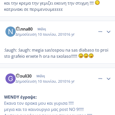
και την κρεμα την γεμιζει εκεινη την στιγμη !!!!
κατρινακι σε περιμενουμεεεεε
comment_513532
Author stats
nanna80
Μέλη
Δημοσίευση
10 Ιουνίου, 2010
16 yr
:laugh: :laugh: megia sas!ospou na sas diabaso to proi
sto grafeio erxete h ora na sxolaso!!!!!!
comment_513551
Author stats
Giouli30
Μέλη
Δημοσίευση
10 Ιουνίου, 2010
16 yr
WENDY έγραψε:
Εκανα τον αρακα μου και γυρισα !!!!!
μεγια και το καινουργιο μας post NO 9!!!!!