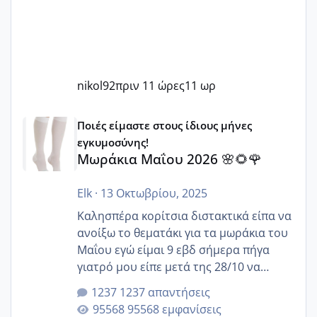
nikol92
πριν 11 ώρες
11 ωρ
Μωράκια Μαΐου 2026 🌸🌻🌹
Ποιές είμαστε στους ίδιους μήνες
εγκυμοσύνης!
Μωράκια Μαΐου 2026 🌸🌻🌹
Elk
·
13 Οκτωβρίου, 2025
Καλησπέρα κορίτσια διστακτικά είπα να
ανοίξω το θεματάκι για τα μωράκια του
Μαΐου εγώ είμαι 9 εβδ σήμερα πήγα
γιατρό μου είπε μετά της 28/10 να
κλείσω ραντεβού για την αυχενική είναι
1237 απαντήσεις
καμιά άλλη κοπέλα να γεννάει Μάιο ;;
95568 εμφανίσεις