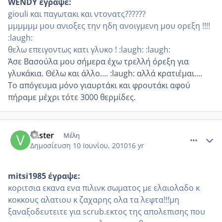
WENDY έγραψε:
giouli και παγωτακι και ντονατς??????
μμμμμμ μου ανιοξες την ηδη ανοιγμενη μου ορεξη !!!!
:laugh:
θελω επειγοντως κατι γλυκο ! :laugh: :laugh:
Άσε Βασούλα μου σήμερα έχω τρελλή όρεξη για
γλυκάκια. Θέλω και άλλο.... :laugh: αλλά κρατιέμαι....
Το απόγευμα μόνο γιαυρτάκι και φρουτάκι αφού
πήραμε μέχρι τότε 3000 θερμίδες.
comment_513573
Author stats
vaster
Μέλη
Δημοσίευση
10 Ιουνίου, 2010
16 yr
mitsi1985 έγραψε:
κοριτσια εκανα ενα πιλινκ σωματος με ελαιολαδο κ
κοκκους αλατιου κ ζαχαρης ολα τα λεφτα!!!μη
ξαναξοδευτειτε για scrub.εκτος της απολεπισης που