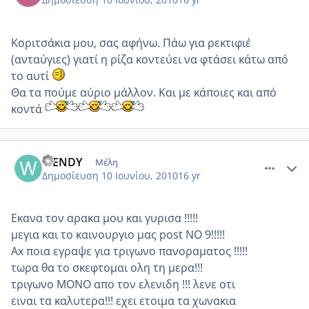
Κοριτσάκια μου, σας αφήνω. Πάω για ρεκτιφιέ
(ανταύγιες) γιατί η ρίζα κοντεύει να φτάσει κάτω από
το αυτί
Θα τα πούμε αύριο μάλλον. Και με κάποιες και από
κοντά
comment_513531
Author stats
WENDY
Μέλη
Δημοσίευση
10 Ιουνίου, 2010
16 yr
Εκανα τον αρακα μου και γυρισα !!!!!
μεγια και το καινουργιο μας post NO 9!!!!!
Ax ποια εγραψε για τριγωνο πανοραματος !!!!!
τωρα θα το σκεφτομαι ολη τη μερα!!!
τριγωνο ΜΟΝΟ απο τον ελενιδη !!! λενε οτι
ειναι τα καλυτερα!!! εχει ετοιμα τα χωνακια