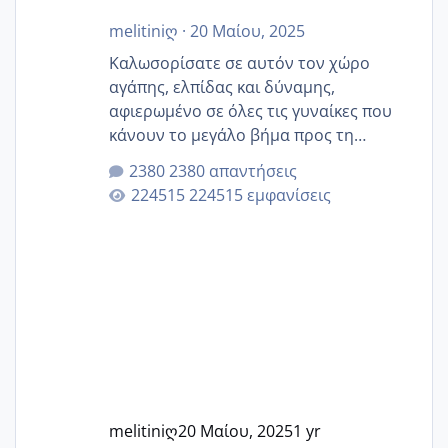
melitiniღ
·
20 Μαίου, 2025
Καλωσορίσατε σε αυτόν τον χώρο
αγάπης, ελπίδας και δύναμης,
αφιερωμένο σε όλες τις γυναίκες που
κάνουν το μεγάλο βήμα προς τη
μητρότητα μέσω εξωσωματικής το 2025.
2380 απαντήσεις
Εδώ θα μοιραστούμε αγωνίες, χαρές,
224515 εμφανίσεις
εμπειρίες και κάθε μικρή ή μεγάλη
στιγμή αυτού του ξεχωριστού ταξιδιού.
Καμία δεν είναι μόνη – όλες μαζί
μπορούμε να στηρίξουμε η μία την
άλλη, να δώσουμε κουράγιο στις
δύσκολες στιγμές και να γιορτάσουμε
τις μικρές και μεγάλες νίκες. Είτε είστε
στο στάδιο της προετοιμασίας, είτε
ετοιμάζεστε
melitiniღ
20 Μαίου, 2025
1 yr