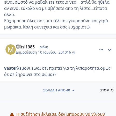
είναι σωστό να μαθαίνετε τέτοια νέα... απλά θα ήθελα
αν είναι εύκολο να με σβήσετε απο τη λίστα...τίποτα
άλλο.
Εύχομαι σε όλες σας μια τέλεια εγκυμοσύνη και γερά
μωράκια. Καλή συνέχεια και σας ευχαριστώ.
comment_513629
Author stats
mitsi1985
Μέλη
Δημοσίευση
10 Ιουνίου, 2010
16 yr
vaster
λεμονι ειναι οτι πρεπει για τη λιπαροτητα.ομως
δε σε ξηραινει στο σωμα??
L
ΣΕΛΊΔΑ 1 ΑΠΌ 40
ΕΠΌΜ.
Η συζήτηση έκλεισε, δεν μπορούν να γίνουν