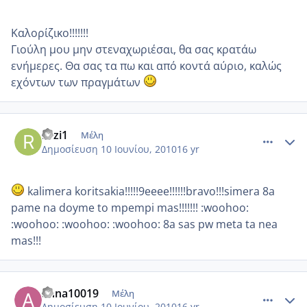
Καλορίζικο!!!!!!!
Γιούλη μου μην στεναχωριέσαι, θα σας κρατάω
ενήμερες. Θα σας τα πω και από κοντά αύριο, καλώς
εχόντων των πραγμάτων
comment_513505
Author stats
rozi1
Μέλη
Δημοσίευση
10 Ιουνίου, 2010
16 yr
kalimera koritsakia!!!!!9eeee!!!!!!bravo!!!simera 8a
pame na doyme to mpempi mas!!!!!!! :woohoo:
:woohoo: :woohoo: :woohoo: 8a sas pw meta ta nea
mas!!!
comment_513508
Author stats
anna10019
Μέλη
Δημοσίευση
10 Ιουνίου, 2010
16 yr