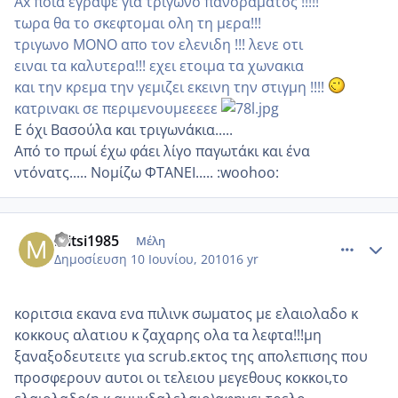
Ax ποια εγραψε για τριγωνο πανοραματος !!!!!
τωρα θα το σκεφτομαι ολη τη μερα!!!
τριγωνο ΜΟΝΟ απο τον ελενιδη !!! λενε οτι
ειναι τα καλυτερα!!! εχει ετοιμα τα χωνακια
και την κρεμα την γεμιζει εκεινη την στιγμη !!!!
κατρινακι σε περιμενουμεεεεε
Ε όχι Βασούλα και τριγωνάκια.....
Από το πρωί έχω φάει λίγο παγωτάκι και ένα
ντόνατς..... Νομίζω ΦΤΑΝΕΙ..... :woohoo:
comment_513553
Author stats
mitsi1985
Μέλη
Δημοσίευση
10 Ιουνίου, 2010
16 yr
κοριτσια εκανα ενα πιλινκ σωματος με ελαιολαδο κ
κοκκους αλατιου κ ζαχαρης ολα τα λεφτα!!!μη
ξαναξοδευτειτε για scrub.εκτος της απολεπισης που
προσφερουν αυτοι οι τελειου μεγεθους κοκκοι,το