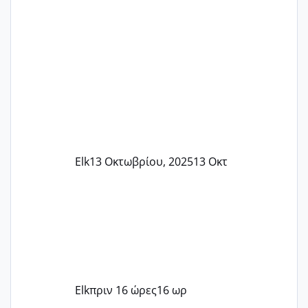
Elk
13 Οκτωβρίου, 2025
13 Οκτ
Elk
πριν 16 ώρες
16 ωρ