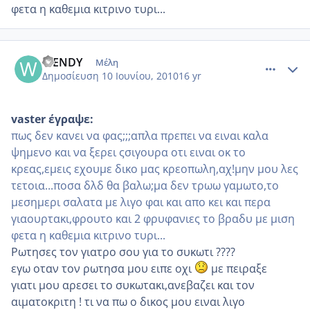
φετα η καθεμια κιτρινο τυρι...
comment_513612
Author stats
WENDY
Μέλη
Δημοσίευση
10 Ιουνίου, 2010
16 yr
vaster έγραψε:
πως δεν κανει να φας;;;απλα πρεπει να ειναι καλα
ψημενο και να ξερει ςσιγουρα οτι ειναι οκ το
κρεας,εμεις εχουμε δικο μας κρεοπωλη,αχ!μην μου λες
τετοια...ποσα δλδ θα βαλω;μα δεν τρωω γαμωτο,το
μεσημερι σαλατα με λιγο φαι και απο κει και περα
γιαουρτακι,φρουτο και 2 φρυφανιες το βραδυ με μιση
φετα η καθεμια κιτρινο τυρι...
Ρωτησες τον γιατρο σου για το συκωτι ????
εγω οταν τον ρωτησα μου ειπε οχι
με πειραξε
γιατι μου αρεσει το συκωτακι,ανεβαζει και τον
αιματοκριτη ! τι να πω ο δικος μου ειναι λιγο