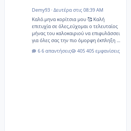
Demy93
·
Δευτέρα στις 08:39 AM
Καλό.μηνα κορίτσια μου 🥰 Καλή
επιτυχία σε όλες,εύχομαι ο τελευταίος
μήνας του καλοκαιριού να επιφυλάσσει
για όλες σας την πιο όμορφη έκπληξη 🧿
@Elk @Melikara86 @Παρασκευαιδου
6 απαντήσεις
405 εμφανίσεις
@Zenia z @melitiniღ @Christi.D.
@flowerv @Riaa @Ngsofia