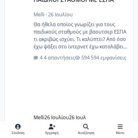
Melli
·
26 Ιουλίου
Θα ήθελα οποίος γνωρίζει για τους
παιδικούς σταθμούς με βαουτσερ ΕΣΠΑ
τι ακριβώς ισχύει. Τι καλύπτει? Από όσο
έχω ψάξει στο ίντερνετ έχω καταλάβει
ότι το βαουτσερ καλύπτει όλα τα
4 απαντήσεις
594 εμφανίσεις
δίδακτρα και τα τροφεια του ιδιωτικού
παιδικού σταθμού για όποιον το έχει
πάρει. Οι παιδικοί σταθμοί έχουν
υπογράψει σύμβαση με την ΕΕΤΑΑ ότι
δέχονται παιδιά με βαουτσερ και ότι
αυτό τα καλύπτει όλα εκτός από έξτρα
όπως σχολικό λεωφορείο κτλ. Είναι
παράνομο να χρεώνουν κάτι επιπλέον.
Melli
26 Ιουλίου
26 Ιουλ
Εγώ πήγα σε έναν ιδιωτικό παιδικό στ
Σύνδεση
Εγγραφή
Αναζήτηση
Menu