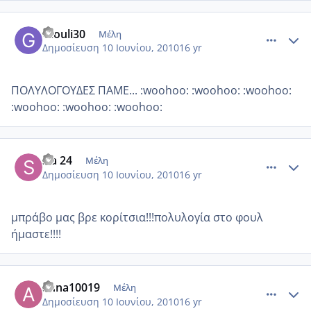
comment_513495
Author stats
Giouli30
Μέλη
Δημοσίευση
10 Ιουνίου, 2010
16 yr
ΠΟΛΥΛΟΓΟΥΔΕΣ ΠΑΜΕ... :woohoo: :woohoo: :woohoo:
:woohoo: :woohoo: :woohoo:
comment_513499
Author stats
sia 24
Μέλη
Δημοσίευση
10 Ιουνίου, 2010
16 yr
μπράβο μας βρε κορίτσια!!!πολυλογία στο φουλ
ήμαστε!!!!
comment_513503
Author stats
anna10019
Μέλη
Δημοσίευση
10 Ιουνίου, 2010
16 yr