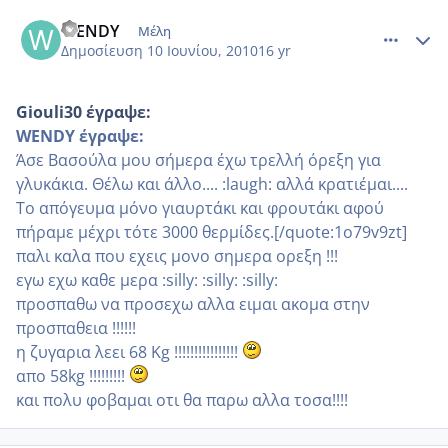
comment_513585
Author stats
WENDY
Μέλη
Δημοσίευση
10 Ιουνίου, 2010
16 yr
Giouli30 έγραψε:
WENDY έγραψε:
Άσε Βασούλα μου σήμερα έχω τρελλή όρεξη για
γλυκάκια. Θέλω και άλλο.... :laugh: αλλά κρατιέμαι....
Το απόγευμα μόνο γιαυρτάκι και φρουτάκι αφού
πήραμε μέχρι τότε 3000 θερμίδες.[/quote:1o79v9zt]
παλι καλα που εχεις μονο σημερα ορεξη !!!
εγω εχω καθε μερα :silly: :silly: :silly:
προσπαθω να προσεχω αλλα ειμαι ακομα στην
προσπαθεια !!!!!!
η ζυγαρια λεει 68 Kg !!!!!!!!!!!!!!!!
απο 58kg !!!!!!!!!
και πολυ φοβαμαι οτι θα παρω αλλα τοσα!!!!