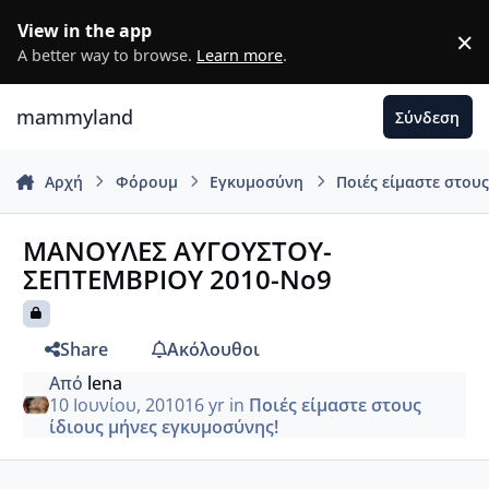
Μετάβαση σε περιεχόμενο
View in the app
×
D
A better way to browse.
Learn more
.
mammyland
Σύνδεση
Αρχή
Φόρουμ
Εγκυμοσύνη
Ποιές είμαστε στου
ΜΑΝΟΥΛΕΣ ΑΥΓΟΥΣΤΟΥ-
ΣΕΠΤΕΜΒΡΙΟΥ 2010-Νο9
Share
Ακόλουθοι
Από
lena
10 Ιουνίου, 2010
16 yr
in
Ποιές είμαστε στους
ίδιους μήνες εγκυμοσύνης!