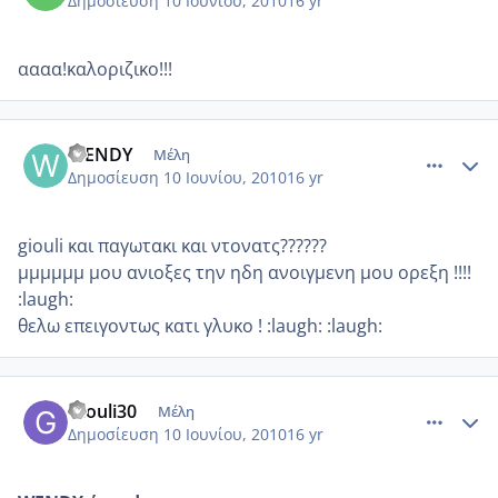
Δημοσίευση
10 Ιουνίου, 2010
16 yr
αααα!καλοριζικο!!!
comment_513563
Author stats
WENDY
Μέλη
Δημοσίευση
10 Ιουνίου, 2010
16 yr
giouli και παγωτακι και ντονατς??????
μμμμμμ μου ανιοξες την ηδη ανοιγμενη μου ορεξη !!!!
:laugh:
θελω επειγοντως κατι γλυκο ! :laugh: :laugh:
comment_513570
Author stats
Giouli30
Μέλη
Δημοσίευση
10 Ιουνίου, 2010
16 yr