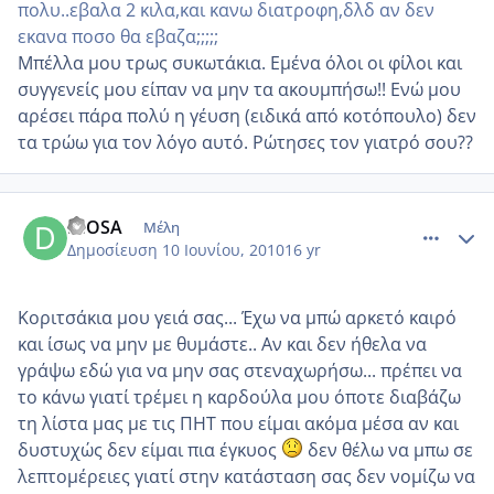
πολυ..εβαλα 2 κιλα,και κανω διατροφη,δλδ αν δεν
εκανα ποσο θα εβαζα;;;;;
Μπέλλα μου τρως συκωτάκια. Εμένα όλοι οι φίλοι και
συγγενείς μου είπαν να μην τα ακουμπήσω!! Ενώ μου
αρέσει πάρα πολύ η γέυση (ειδικά από κοτόπουλο) δεν
τα τρώω για τον λόγο αυτό. Ρώτησες τον γιατρό σου??
comment_513625
Author stats
DIOSA
Μέλη
Δημοσίευση
10 Ιουνίου, 2010
16 yr
Κοριτσάκια μου γειά σας... Έχω να μπώ αρκετό καιρό
και ίσως να μην με θυμάστε.. Αν και δεν ήθελα να
γράψω εδώ για να μην σας στεναχωρήσω... πρέπει να
το κάνω γιατί τρέμει η καρδούλα μου όποτε διαβάζω
τη λίστα μας με τις ΠΗΤ που είμαι ακόμα μέσα αν και
δυστυχώς δεν είμαι πια έγκυος
δεν θέλω να μπω σε
λεπτομέρειες γιατί στην κατάσταση σας δεν νομίζω να