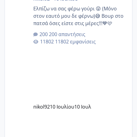
Ελπίζω να σας φέρω γούρι 😜 (Μόνο
στον εαυτό μου δε φέρνω)😅 Βουρ στο
πατσά όσες είστε στις μέρες!!!💙🩷
200 απαντήσεις
11802 εμφανίσεις
nikol92
10 Ιουλίου
10 Ιουλ