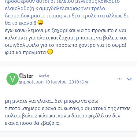
προσφερουν αυτοι οι τελειου μεγεθους κοκκοι,το
ελαιολαδο(η κ αμυγδαλελαιο)αφηνει τρελο
δερμα.δοκιμαστε το,παιρνει δευτερολεπτα αλλιως δε
θα το εκανα!!!
εγω κανω λεμονι με ζαχαρι!και για το προσωπο ειναι
καλο!αντι για αλατι και ζαχαρι μπορεις να βαλεις και
σιμιγδαλι,ψιλο για το προσωπο χοντρο για το σωμα!
φυσικα πραγματα
comment_513579
Author stats
vaster
Μέλη
Δημοσίευση
10 Ιουνίου, 2010
16 yr
μη μιλατε για γλυκα...δεν μπορω να φαω
τιποτα..σημερα εφαγα συκωτακι,ο αιματοκριτης επεσε
πολυ..εβαλα 2 κιλα,και κανω διατροφη,δλδ αν δεν
εκανα ποσο θα εβαζα;;;;;