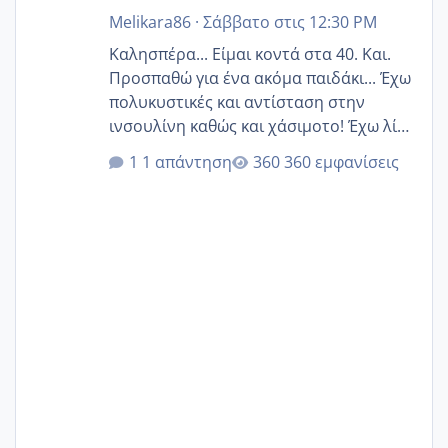
Melikara86
·
Σάββατο στις 12:30 PM
Καλησπέρα... Είμαι κοντά στα 40. Και.
Προσπαθώ για ένα ακόμα παιδάκι... Έχω
πολυκυστικές και αντίσταση στην
ινσουλίνη καθώς και χάσιμοτο! Έχω λίγα
κιλά παραπάνω και όσο κ αν προσπαθώ
1 απάντηση
360 εμφανίσεις
δεν χάνω εύκολα! Προσπαθώ για ακόμη
ένα παιδί εδώ και 1,5 χρόνο! Θέλετε να
γράψετε όσες κοπέλες είστε σε
παρόμοια φάση;; Αυτή την στιγμή έχω
δύο χαμένους κύκλους δεν έχω έρθει
περίοδο αυτό τον μήνα περίμενα 20 δεν
ήρθα απλά είδα λίγα ροζ έκανα υπέρηχο
την επομενη μέρα και το ενδομήτριό
ήταν 11,1 χιλιοστά πολύ κα