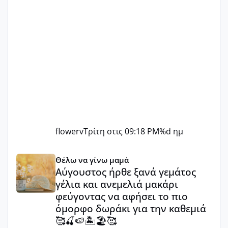
flowerv
Τρίτη στις 09:18 PM
%d ημ
Αύγουστος ήρθε ξανά γεμάτος γέλια και ανεμελιά μακάρι 
Θέλω να γίνω μαμά
Αύγουστος ήρθε ξανά γεμάτος
γέλια και ανεμελιά μακάρι
φεύγοντας να αφήσει το πιο
όμορφο δωράκι για την καθεμιά
🥰🍒🍉🏝️🏖️🥰