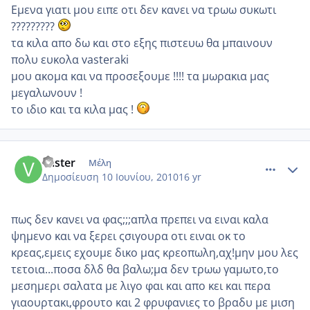
Εμενα γιατι μου ειπε οτι δεν κανει να τρωω συκωτι
?????????
τα κιλα απο δω και στο εξης πιστευω θα μπαινουν
πολυ ευκολα vasteraki
μου ακομα και να προσεξουμε !!!! τα μωρακια μας
μεγαλωνουν !
το ιδιο και τα κιλα μας !
comment_513602
Author stats
vaster
Μέλη
Δημοσίευση
10 Ιουνίου, 2010
16 yr
πως δεν κανει να φας;;;απλα πρεπει να ειναι καλα
ψημενο και να ξερει ςσιγουρα οτι ειναι οκ το
κρεας,εμεις εχουμε δικο μας κρεοπωλη,αχ!μην μου λες
τετοια...ποσα δλδ θα βαλω;μα δεν τρωω γαμωτο,το
μεσημερι σαλατα με λιγο φαι και απο κει και περα
γιαουρτακι,φρουτο και 2 φρυφανιες το βραδυ με μιση