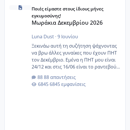
Μωράκια Δεκεμβρίου 2026
Ποιές είμαστε στους ίδιους μήνες
εγκυμοσύνης!
Μωράκια Δεκεμβρίου 2026
Luna Dust
·
9 Ιουνίου
Ξεκινάω αυτή τη συζήτηση ψάχνοντας
να βρω άλλες γυναίκες που έχουν ΠΗΤ
τον Δεκέμβριο. Εμένα η ΠΗΤ μου είναι
24/12 και στις 16/06 είναι το ραντεβού
της αυχενικής διαφάνειας. Έχω αρκετό
88 απαντήσεις
άγχος και οι μέρες δεν φαίνεται να
6845 εμφανίσεις
περνάνε με τίποτα.