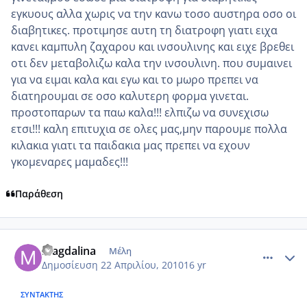
εγκυους αλλα χωρις να την κανω τοσο αυστηρα οσο οι
διαβητικες. προτιμησε αυτη τη διατροφη γιατι ειχα
κανει καμπυλη ζαχαρου και ινσουλινης και ειχε βρεθει
οτι δεν μεταβολιζω καλα την ινσουλινη. που συμαινει
για να ειμαι καλα και εγω και το μωρο πρεπει να
διατηρουμαι σε οσο καλυτερη φορμα γινεται.
προστοπαρων τα παω καλα!!! ελπιζω να συνεχισω
ετσι!!! καλη επιτυχια σε ολες μας,μην παρουμε πολλα
κιλακια γιατι τα παιδακια μας πρεπει να εχουν
γκομεναρες μαμαδες!!!
Παράθεση
comment_469641
Author stats
magdalina
Μέλη
Δημοσίευση
22 Απριλίου, 2010
16 yr
ΣΥΝΤΆΚΤΗΣ