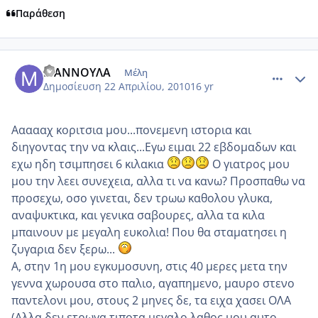
Παράθεση
comment_469599
Author stats
ΜΑΝΝΟΥΛΑ
Μέλη
Δημοσίευση
22 Απριλίου, 2010
16 yr
Αααααχ κοριτσια μου...πονεμενη ιστορια και
διηγοντας την να κλαις...Εγω ειμαι 22 εβδομαδων και
εχω ηδη τσιμπησει 6 κιλακια
Ο γιατρος μου
μου την λεει συνεχεια, αλλα τι να κανω? Προσπαθω να
προσεχω, οσο γινεται, δεν τρωω καθολου γλυκα,
αναψυκτικα, και γενικα σαβουρες, αλλα τα κιλα
μπαινουν με μεγαλη ευκολια! Που θα σταματησει η
ζυγαρια δεν ξερω...
Α, στην 1η μου εγκυμοσυνη, στις 40 μερες μετα την
γεννα χωρουσα στο παλιο, αγαπημενο, μαυρο στενο
παντελονι μου, στους 2 μηνες δε, τα ειχα χασει ΟΛΑ
(Αλλα δεν ετρωγα τιποτα,μεγαλο λαθος μου αυτο,