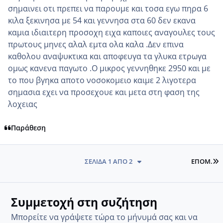
σημαινει οτι πρεπει να παρουμε και τοσα εγω πηρα 6
κιλα ξεκινησα με 54 και γεννησα στα 60 δεν εκανα
καμια ιδιαιτερη προσοχη ειχα καποιες αναγουλες τους
πρωτους μηνες αλαλ εμτα ολα καλα .Δεν επινα
καθολου αναψυκτικα και αποφευγα τα γλυκα ετρωγα
ομως κανενα παγωτο .Ο μικρος γεννηθηκε 2950 και με
το που βγηκα αποτο νοσοκομειο καιμε 2 λιγοτερα
σημασια εχει να προσεχουε και μετα στη φαση της
λοχειας
Παράθεση
L
ΣΕΛΊΔΑ 1 ΑΠΌ 2
ΕΠΌΜ.
Συμμετοχή στη συζήτηση
Μπορείτε να γράψετε τώρα το μήνυμά σας και να