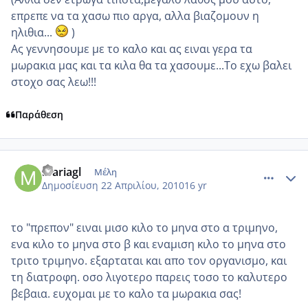
επρεπε να τα χασω πιο αργα, αλλα βιαζομουν η
ηλιθια...
)
Ας γεννησουμε με το καλο και ας ειναι γερα τα
μωρακια μας και τα κιλα θα τα χασουμε...Το εχω βαλει
στοχο σας λεω!!!
Παράθεση
comment_469609
Author stats
mariagl
Μέλη
Δημοσίευση
22 Απριλίου, 2010
16 yr
το "πρεπον" ειναι μισο κιλο το μηνα στο α τριμηνο,
ενα κιλο το μηνα στο β και εναμιση κιλο το μηνα στο
τριτο τριμηνο. εξαρταται και απο τον οργανισμο, και
τη διατροφη. οσο λιγοτερο παρεις τοσο το καλυτερο
βεβαια. ευχομαι με το καλο τα μωρακια σας!