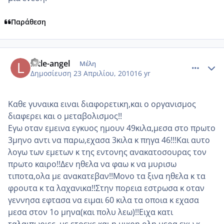
Παράθεση
comment_470125
Author stats
little-angel
Μέλη
Δημοσίευση
23 Απριλίου, 2010
16 yr
Καθε γυναικα ειναι διαφορετικη,και ο οργανισμος
διαφερει και ο μεταβολισμος!!
Εγω οταν εμεινα εγκυος ημουν 49κιλα,μεσα στο πρωτο
3μηνο αντι να παρω,εχασα 3κιλα κ πηγα 46!!!Και αυτο
λογω των εμετων κ της εντονης ανακατοσουρας τον
πρωτο καιρο!!Δεν ηθελα να φαω κ να μυρισω
τιποτα,ολα με ανακατεβαν!!Μονο τα ξινα ηθελα κ τα
φρουτα κ τα λαχανικα!!Στην πορεια εστρωσα κ οταν
γεννησα εφτασα να ειμαι 60 κιλα τα οποια κ εχασα
μεσα στον 1ο μηνα(και πολυ λεω)!!Ειχα κατι