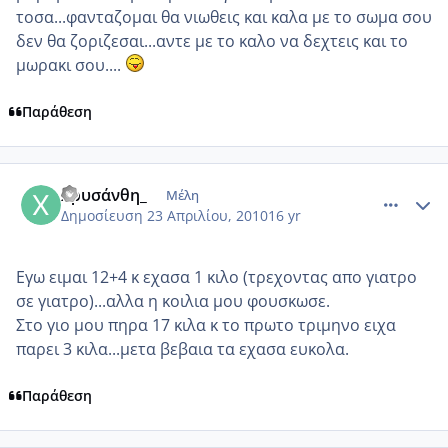
τοσα...φανταζομαι θα νιωθεις και καλα με το σωμα σου
δεν θα ζοριζεσαι...αντε με το καλο να δεχτεις και το
μωρακι σου....
Παράθεση
comment_470651
Author stats
Χρυσάνθη_
Μέλη
Δημοσίευση
23 Απριλίου, 2010
16 yr
Εγω ειμαι 12+4 κ εχασα 1 κιλο (τρεχοντας απο γιατρο
σε γιατρο)...αλλα η κοιλια μου φουσκωσε.
Στο γιο μου πηρα 17 κιλα κ το πρωτο τριμηνο ειχα
παρει 3 κιλα...μετα βεβαια τα εχασα ευκολα.
Παράθεση