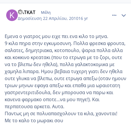
comment_469625
Author stats
ΚΑΤΚΑΤ
Μέλη
Δημοσίευση
22 Απριλίου, 2010
16 yr
Εμενα ο γιατρος μου ειχε πει ενα κιλο το μηνα.
9 κιλα πηρα στην εγκυμοσυνη. Πολλα φρεσκα φρουτα,
σαλατες, δημητριακα, κοτοπουλο, ψαρια πολλα αλλα
και κοκκινο κρεατακι (που το ετρωγα με το ζορι, ουτε
να το βλεπω δεν ηθελα), πολλα γαλακτοκομικα με
χαμηλα λιπαρα. Ημου βεβαια τυχερη γιατι δεν ηθελα
ουτε γλυκα να βλεπω, ουτε ετρωγα απεξω (οταν ημουν
τριων μηνων εφαγα απεξω και επαθα μια ωραιοτατη
γαστρεντεριτιδουλα, δεν μπορουσα να παρω και
κανενα φαρμακο οποτε...να μου πηγε!). Και
περπατουσα αρκετα. Αυτα.
Παντως μη σε πολυαπασχολουν τα κιλα, χανονται!
Με το καλο το μωρακι σου