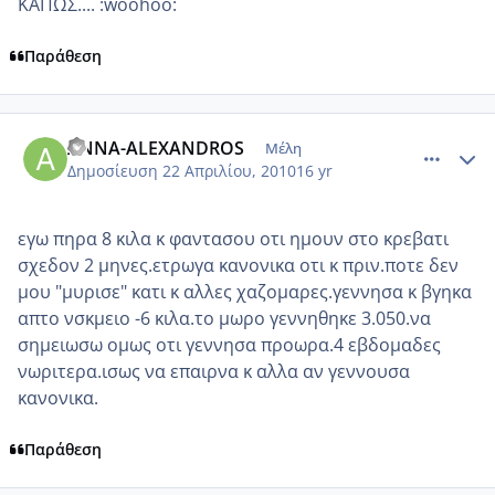
ΚΑΠΩΣ.... :woohoo:
Παράθεση
comment_469620
Author stats
ANNA-ALEXANDROS
Μέλη
Δημοσίευση
22 Απριλίου, 2010
16 yr
εγω πηρα 8 κιλα κ φαντασου οτι ημουν στο κρεβατι
σχεδον 2 μηνες.ετρωγα κανονικα οτι κ πριν.ποτε δεν
μου "μυρισε" κατι κ αλλες χαζομαρες.γεννησα κ βγηκα
απτο νσκμειο -6 κιλα.το μωρο γεννηθηκε 3.050.να
σημειωσω ομως οτι γεννησα προωρα.4 εβδομαδες
νωριτερα.ισως να επαιρνα κ αλλα αν γεννουσα
κανονικα.
Παράθεση