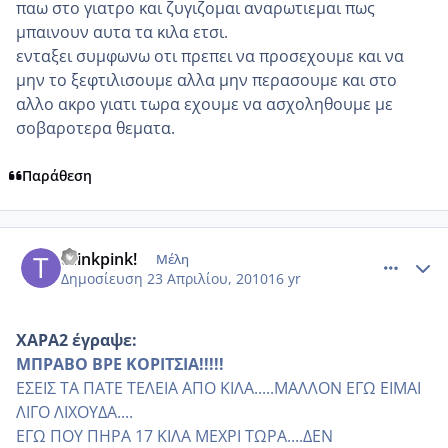
παω στο γιατρο και ζυγιζομαι αναρωτιεμαι πως
μπαινουν αυτα τα κιλα ετσι.
ενταξει συμφωνω οτι πρεπει να προσεχουμε και να
μην το ξεφτιλισουμε αλλα μην περασουμε και στο
αλλο ακρο γιατι τωρα εχουμε να ασχοληθουμε με
σοβαροτερα θεματα.
Παράθεση
comment_470230
Author stats
thinkpink!
Μέλη
Δημοσίευση
23 Απριλίου, 2010
16 yr
ΧΑΡΑ2 έγραψε:
ΜΠΡΑΒΟ ΒΡΕ ΚΟΡΙΤΣΙΑ!!!!!
ΕΣΕΙΣ ΤΑ ΠΑΤΕ ΤΕΛΕΙΑ ΑΠΟ ΚΙΛΑ.....ΜΑΛΛΟΝ ΕΓΩ ΕΙΜΑΙ
ΛΙΓΟ ΛΙΧΟΥΔΑ....
ΕΓΩ ΠΟΥ ΠΗΡΑ 17 ΚΙΛΑ ΜΕΧΡΙ ΤΩΡΑ....ΔΕΝ