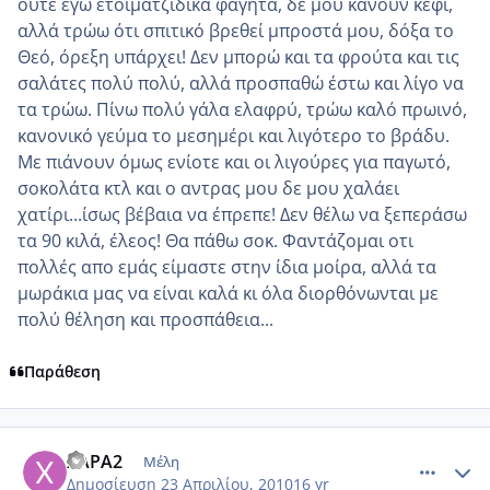
ούτε εγώ ετοιματζίδικα φαγητά, δε μου κάνουν κέφι,
αλλά τρώω ότι σπιτικό βρεθεί μπροστά μου, δόξα το
Θεό, όρεξη υπάρχει! Δεν μπορώ και τα φρούτα και τις
σαλάτες πολύ πολύ, αλλά προσπαθώ έστω και λίγο να
τα τρώω. Πίνω πολύ γάλα ελαφρύ, τρώω καλό πρωινό,
κανονικό γεύμα το μεσημέρι και λιγότερο το βράδυ.
Με πιάνουν όμως ενίοτε και οι λιγούρες για παγωτό,
σοκολάτα κτλ και ο αντρας μου δε μου χαλάει
χατίρι...ίσως βέβαια να έπρεπε! Δεν θέλω να ξεπεράσω
τα 90 κιλά, έλεος! Θα πάθω σοκ. Φαντάζομαι οτι
πολλές απο εμάς είμαστε στην ίδια μοίρα, αλλά τα
μωράκια μας να είναι καλά κι όλα διορθόνωνται με
πολύ θέληση και προσπάθεια...
Παράθεση
comment_470086
Author stats
ΧΑΡΑ2
Μέλη
Δημοσίευση
23 Απριλίου, 2010
16 yr