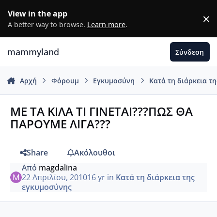
Μετάβαση σε περιεχόμενο
View in the app
×
D
A better way to browse.
Learn more
.
mammyland
Σύνδεση
Αρχή
Φόρουμ
Εγκυμοσύνη
Κατά τη διάρκεια τ
ΜΕ ΤΑ ΚΙΛΑ ΤΙ ΓΙΝΕΤΑΙ???ΠΩΣ ΘΑ
ΠΑΡΟΥΜΕ ΛΙΓΑ???
Share
Ακόλουθοι
Από
magdalina
22 Απριλίου, 2010
16 yr
in
Κατά τη διάρκεια της
εγκυμοσύνης