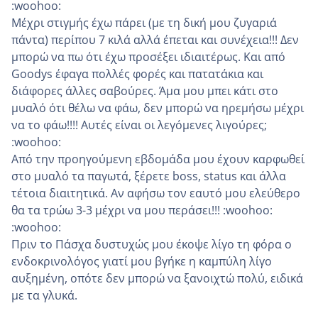
:woohoo:
Μέχρι στιγμής έχω πάρει (με τη δική μου ζυγαριά
πάντα) περίπου 7 κιλά αλλά έπεται και συνέχεια!!! Δεν
μπορώ να πω ότι έχω προσέξει ιδιαιτέρως. Και από
Goodys έφαγα πολλές φορές και πατατάκια και
διάφορες άλλες σαβούρες. Άμα μου μπει κάτι στο
μυαλό ότι θέλω να φάω, δεν μπορώ να ηρεμήσω μέχρι
να το φάω!!!! Αυτές είναι οι λεγόμενες λιγούρες;
:woohoo:
Από την προηγούμενη εβδομάδα μου έχουν καρφωθεί
στο μυαλό τα παγωτά, ξέρετε boss, status και άλλα
τέτοια διαιτητικά. Αν αφήσω τον εαυτό μου ελεύθερο
θα τα τρώω 3-3 μέχρι να μου περάσει!!! :woohoo:
:woohoo:
Πριν το Πάσχα δυστυχώς μου έκοψε λίγο τη φόρα ο
ενδοκρινολόγος γιατί μου βγήκε η καμπύλη λίγο
αυξημένη, οπότε δεν μπορώ να ξανοιχτώ πολύ, ειδικά
με τα γλυκά.