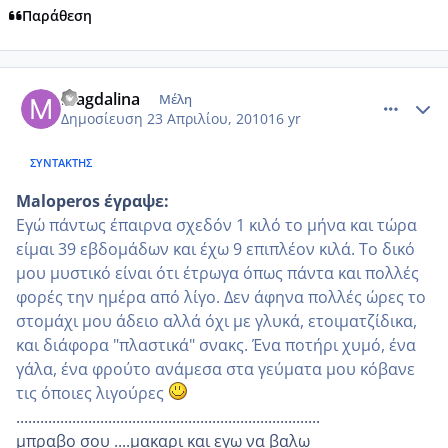
Παράθεση
comment_470644
Author stats
magdalina
Μέλη
Δημοσίευση
23 Απριλίου, 2010
16 yr
ΣΥΝΤΆΚΤΗΣ
Maloperos έγραψε:
Εγώ πάντως έπαιρνα σχεδόν 1 κιλό το μήνα και τώρα
είμαι 39 εβδομάδων και έχω 9 επιπλέον κιλά. Το δικό
μου μυστικό είναι ότι έτρωγα όπως πάντα και πολλές
φορές την ημέρα από λίγο. Δεν άφηνα πολλές ώρες το
στομάχι μου άδειο αλλά όχι με γλυκά, ετοιματζίδικα,
και διάφορα "πλαστικά" σνακς. Ένα ποτήρι χυμό, ένα
γάλα, ένα φρούτο ανάμεσα στα γεύματα μου κόβανε
τις όποιες λιγούρες
............................................................................
μπραβο σου ....μακαρι και εγω να βαλω