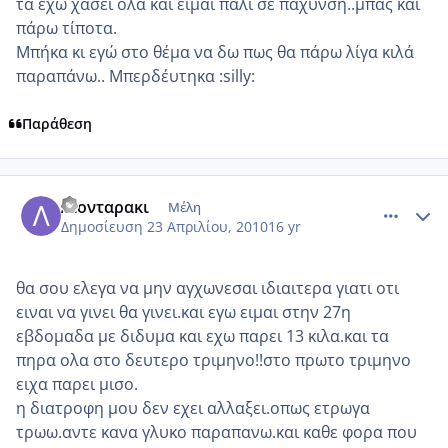
τα έχω χάσει όλα και είμαι πάλι σε πάχυνση..μπας και
πάρω τίποτα.
Μπήκα κι εγώ στο θέμα να δω πως θα πάρω λίγα κιλά
παραπάνω.. Μπερδέυτηκα :silly:
Παράθεση
comment_470175
Author stats
Λιονταρακι
Μέλη
Δημοσίευση
23 Απριλίου, 2010
16 yr
θα σου ελεγα να μην αγχωνεσαι ιδιαιτερα γιατι οτι
ειναι να γινει θα γινει.και εγω ειμαι στην 27η
εβδομαδα με διδυμα και εχω παρει 13 κιλα.και τα
πηρα ολα στο δευτερο τριμηνο!!στο πρωτο τριμηνο
ειχα παρει μισο.
η διατροφη μου δεν εχει αλλαξει.οπως ετρωγα
τρωω.αντε κανα γλυκο παραπανω.και καθε φορα που