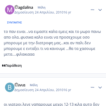
comment_471205
Author stats
magdalina
Μέλη
Δημοσίευση
24 Απριλίου, 2010
16 yr
ΣΥΝΤΆΚΤΗΣ
το παν ειναι ..να ειμαστε καλα εμεις και το μωρο πανω
απο ολα..φυσικα καλο ειναι να προσεχουμε οσο
μπορουμε με την διατροφη μας...και αν παλι δεν
μπορουμε ε ενταξει τι να κανουμε ...θα τα χασουμε
μετα....φιλακιααα
Παράθεση
comment_471303
Author stats
Βανια
Μέλη
Δημοσίευση
24 Απριλίου, 2010
16 yr
οι γιατροι λενε ναπαρουμε μεχρι 12-13 κιλα αυτο δεν