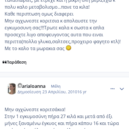
ταλαιπωριες, με ετρεχε και η μικρη ολη μερα,εχω κ
πολυ καλο μεταβολισμο...πανε τα κιλα!
Καθε περιπτωση ομως διαφερει
Μην αγχωνεστε κοριτσια κ απολαυστε την
εγκυμοσυνη σας!!!Τρωτε καλα κ σωστα κ απλα
προσεχτε λιγο αποφευγοντας αυτα που ειναι
περιττα(πολλα γλυκα,σαλτσες,προχειρο φαγητο κτλ)!
Με το καλο τα μωρακια σας
Παράθεση
comment_470152
Author stats
MariaIoanna
Μέλη
Δημοσίευση
23 Απριλίου, 2010
16 yr
Μην αγχώνεστε κοριτσάκια!
Στην 1 εγκυμοσύνη πήρα 27 κιλά και μετά από έξι
μήνες ξαναμένω έγκυος και πήρα κάπου 16 και τώρα