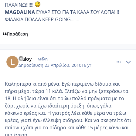
ΠΑΧΑΙΝΩ!!!!!!
MAGDALINA
ΕΥΧΑΡΙΣΤΩ ΓΙΑ ΤΑ ΚΑΛΑ ΣΟΥ ΛΟΓΙΑ!!!!
ΦΙΛΑΚΙΑ ΠΟΛΛΑ KEEP GOING.......
Παράθεση
comment_470120
Author stats
lilaloy
Μέλη
Δημοσίευση
23 Απριλίου, 2010
16 yr
Καλησπέρα κι από μένα. Εγώ περιμένω δίδυμα και
πήρα μέχρι τώρα 11 κιλά. Ελπίζω να μην ξεπεράσω τα
18. Η αλήθεια είναι ότι τρώω πολλά πράγματα με το
ζόρι χωρίς να έχω ιδιαίτερη όρεξη, όπως γάλα,
κόκκινο κρέας κ.α. Η γιατρός λέει κάθε μέρα να τρώω
κρέας, γιατί έχω έλλειψη σιδήρου. Και να σκεφτείτε ότι
παίρνω χάπι για το σίδηρο και κάθε 15 μέρες κάνω και
μια ένεση.