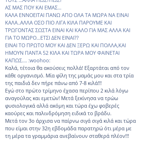
ΤΟΥΣ ...ΑΛΛΑ ΠΩΣ?ΠΩΣ?
ΑΣ ΜΑΣ ΠΟΥ ΚΑΙ ΕΜΑΣ...
ΚΑΛΑ ΕΝΝΟΕΙΤΑΙ ΠΑΝΩ ΑΠΟ ΟΛΑ ΤΑ ΜΩΡΑ ΝΑ ΕΙΝΑΙ
ΚΑΛΑ..ΑΛΛΑ ΟΣΟ ΠΙΟ ΛΙΓΑ ΚΙΛΑ ΠΑΡΟΥΜΕ ΚΑΙ
ΤΡΩΓΟΝΤΑΣ ΣΩΣΤΑ ΕΙΝΑΙ ΚΑΙ ΚΑΛΟ ΓΙΑ ΜΑΣ ΑΛΛΑ ΚΑΙ
ΓΙΑ ΤΟ ΜΩΡΟ...ΕΤΣΙ ΔΕΝ ΕΙΝΑΙ??
ΕΙΝΑΙ ΤΟ ΠΡΩΤΟ ΜΟΥ ΚΑΙ ΔΕΝ ΞΕΡΩ ΚΑΙ ΠΟΛΛΑ,ΚΑΙ
ΗΜΟΥΝ ΠΑΝΤΑ 52 ΚΙΛΑ ΚΑΙ ΤΩΡΑ ΜΟΥ ΦΑΙΝΕΤΑΙ
ΚΑΠΩΣ.... :woohoo:
Καλά, τέτοια θα ακούσεις πολλά! Εξαρτάται από τον
κάθε οργανισμό. Μία φίλη της μαμάς μου και στα τρία
της παιδιά δεν πήρε πάνω από 7-8 κιλά!!!
Εγώ στο πρώτο τρίμηνο έχασα περίπου 2 κιλά λόγω
αναγούλας και εμετών! Μετά ξεκίνησα να τρώω
φυσιολογικά αλλά ακόμη και τώρα έχω φοβερές
καούρες και παλινδρόμηση ειδικά το βράδυ.
Μετά τον 3ο άρχισα να παίρνω σιγά σιγά κιλά και τώρα
που είμαι στην 32η εβδομάδα παρατηρώ ότι μέρα με
τη μέρα τα γραμμάρια ανεβαίνουν σταθερά πλέον!!!