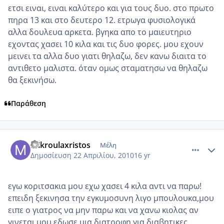
ετσι ειναι, ειναι καλύτερο και για τους δυο. στο πρωτο
πηρα 13 και στο δευτερο 12. ετρωγα φυσιολογικά
αλλα δουλευα αρκετα. βγηκα απο το μαιευτηριο
εχοντας χασει 10 κιλα και τις δυο φορες. μου εχουν
μεινει τα αλλα δυο γιατι θηλαζω, δεν κανω διαιτα το
αντιθετο μαλιστα. όταν ομως σταματησω να θηλαζω
θα ξεκινήσω.
Παράθεση
comment_469634
Author stats
mikroulaxristos
Μέλη
Δημοσίευση
22 Απριλίου, 2010
16 yr
εγω κοριτσακια μου εχω χασει 4 κιλα αντι να παρω!
επειδη ξεκινησα την εγκυμοσυνη λιγο μπουλουκα,μου
ειπε ο γιατρος να μην παρω και να χανω κιολας αν
γινεται,μου εδωσε μια διατροφη για διαβητικες