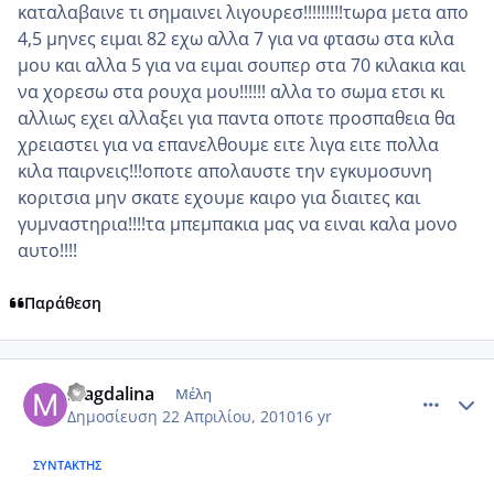
καταλαβαινε τι σημαινει λιγουρεσ!!!!!!!!!τωρα μετα απο
4,5 μηνες ειμαι 82 εχω αλλα 7 για να φτασω στα κιλα
μου και αλλα 5 για να ειμαι σουπερ στα 70 κιλακια και
να χορεσω στα ρουχα μου!!!!!! αλλα το σωμα ετσι κι
αλλιως εχει αλλαξει για παντα οποτε προσπαθεια θα
χρειαστει για να επανελθουμε ειτε λιγα ειτε πολλα
κιλα παιρνεις!!!οποτε απολαυστε την εγκυμοσυνη
κοριτσια μην σκατε εχουμε καιρο για διαιτες και
γυμναστηρια!!!!τα μπεμπακια μας να ειναι καλα μονο
αυτο!!!!
Παράθεση
comment_469592
Author stats
magdalina
Μέλη
Δημοσίευση
22 Απριλίου, 2010
16 yr
ΣΥΝΤΆΚΤΗΣ