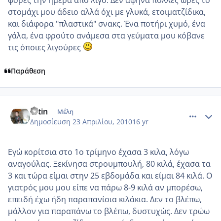
φορές την ημέρα από λίγο. Δεν άφηνα πολλές ώρες το
στομάχι μου άδειο αλλά όχι με γλυκά, ετοιματζίδικα,
και διάφορα "πλαστικά" σνακς. Ένα ποτήρι χυμό, ένα
γάλα, ένα φρούτο ανάμεσα στα γεύματα μου κόβανε
τις όποιες λιγούρες
Παράθεση
comment_469898
Author stats
fotin
Μέλη
Δημοσίευση
23 Απριλίου, 2010
16 yr
Εγώ κορίτσια στο 1ο τρίμηνο έχασα 3 κιλα, λόγω
αναγούλας. Ξεκίνησα στρουμπουλή, 80 κιλά, έχασα τα
3 και τώρα είμαι στην 25 εβδομάδα και είμαι 84 κιλά. Ο
γιατρός μου μου είπε να πάρω 8-9 κιλά αν μπορέσω,
επειδή έχω ήδη παραπανίσια κιλάκια. Δεν το βλέπω,
μάλλον για παραπάνω το βλέπω, δυστυχώς. Δεν τρώω