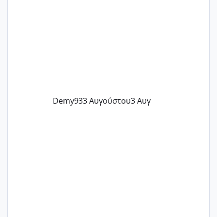
@flowerv @Riaa @Ngsofia
Demy93
3 Αυγούστου
3 Αυγ