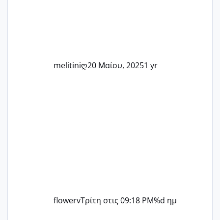
άλλη, να δώσουμε κουράγιο στις
δύσκολες στιγμές και να γιορτάσουμε
τις μικρές και μεγάλες νίκες. Είτε είστε
στο στάδιο της προετοιμασίας, είτε
ετοιμάζεστε
melitiniღ
20 Μαίου, 2025
1 yr
flowerv
Τρίτη στις 09:18 PM
%d ημ
Αύγουστος ήρθε ξανά γεμάτος γέλια και ανεμελιά μακάρι 