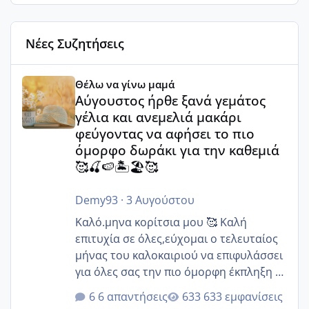
Νέες Συζητήσεις
Αύγουστος ήρθε ξανά γεμάτος γέλια και ανεμελιά μακάρι 
Θέλω να γίνω μαμά
Αύγουστος ήρθε ξανά γεμάτος
γέλια και ανεμελιά μακάρι
φεύγοντας να αφήσει το πιο
όμορφο δωράκι για την καθεμιά
🥰🍒🍉🏝️🏖️🥰
Demy93
·
3 Αυγούστου
Καλό.μηνα κορίτσια μου 🥰 Καλή
επιτυχία σε όλες,εύχομαι ο τελευταίος
μήνας του καλοκαιριού να επιφυλάσσει
για όλες σας την πιο όμορφη έκπληξη 🧿
@Elk @Melikara86 @Παρασκευαιδου
6 απαντήσεις
633 εμφανίσεις
@Zenia z @melitiniღ @Christi.D.