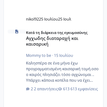
nikol92
25 Ιουλίου
25 Ιουλ
Αγχωδης διαταραχή και καισαρική
Κατά τη διάρκεια της εγκυμοσύνης
Αγχωδης διαταραχή και
καισαρική
Mommy to be
·
15 Ιουλίου
Καλησπέρα σε ένα μήνα έχω
προγραμματισμένη καισαρική τομή.οσο
ο καιρός πλησιάζει τόσο αγχώνομαι ..
Υπάρχει κάποια κοπέλα που να έχει
παρόμοιο ιστορικό να μας πει την
2 απαντήσεις
613 εμφανίσεις
εμπειρία της;Να σημειώσω είναι η
δεύτερη εγκυμοσύνη μου και καισαρική
στην πρώτη είχα κάνει ολική νάρκωση