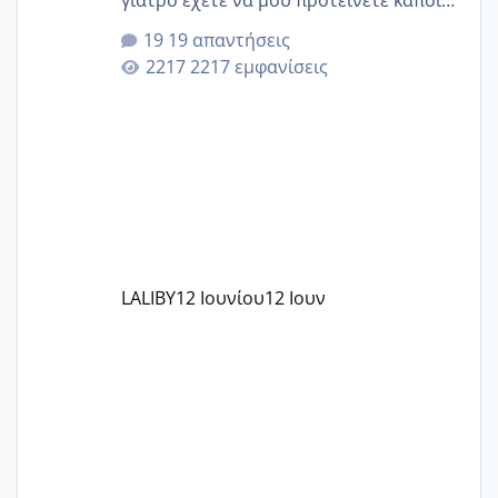
που μείνατε ευχαριστημένες και είχατε
19 απαντήσεις
επιιτυχία? έκανα στο υγεία με τον
2217 εμφανίσεις
ζερβομανωλάκη (δεν το εψαξε καθόλου
το θέμα δεν μου άρεσε καθο΄λου) και
στο γένεσις με τον πάντο
LALIBY
12 Ιουνίου
12 Ιουν