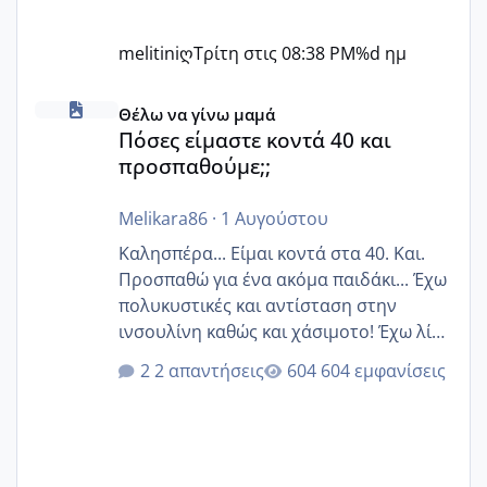
melitiniღ
Τρίτη στις 08:38 PM
%d ημ
Πόσες είμαστε κοντά 40 και προσπαθούμε;;
Θέλω να γίνω μαμά
Πόσες είμαστε κοντά 40 και
προσπαθούμε;;
Melikara86
·
1 Αυγούστου
Καλησπέρα... Είμαι κοντά στα 40. Και.
Προσπαθώ για ένα ακόμα παιδάκι... Έχω
πολυκυστικές και αντίσταση στην
ινσουλίνη καθώς και χάσιμοτο! Έχω λίγα
κιλά παραπάνω και όσο κ αν προσπαθώ
2 απαντήσεις
604 εμφανίσεις
δεν χάνω εύκολα! Προσπαθώ για ακόμη
ένα παιδί εδώ και 1,5 χρόνο! Θέλετε να
γράψετε όσες κοπέλες είστε σε
παρόμοια φάση;; Αυτή την στιγμή έχω