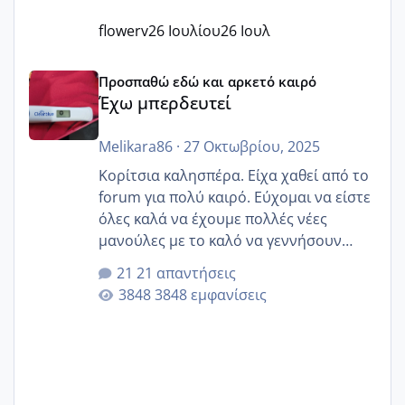
flowerv
26 Ιουλίου
26 Ιουλ
Έχω μπερδευτεί
Προσπαθώ εδώ και αρκετό καιρό
Έχω μπερδευτεί
Melikara86
·
27 Οκτωβρίου, 2025
Κορίτσια καλησπέρα. Είχα χαθεί από το
forum για πολύ καιρό. Εύχομαι να είστε
όλες καλά να έχουμε πολλές νέες
μανούλες με το καλό να γεννήσουν
αυτές που ήδη περιμένουν. Να πάρουν
21 απαντήσεις
γερα μωράκια στην αγκαλίτσα τους
3848 εμφανίσεις
🙏🏼🙏🏼 Ας πάμε λοιπόν στο θέμα μου.
Τελευταία περίοδο 25 σεπτεμβρίου
Εδώ και τέσσερις πέντε μέρες νιώθω
αρρωστη δεν έχω κουράγιο για τίποτα
πονάει πολύ το στήθος μου και τα δύο