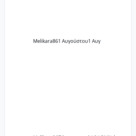
περίοδο αυτό τον μήνα περίμενα 20 δεν
ήρθα απλά είδα λίγα ροζ έκανα υπέρηχο
την επομενη μέρα και το ενδομήτριό
ήταν 11,1 χιλιοστά πολύ κα
Melikara86
1 Αυγούστου
1 Αυγ