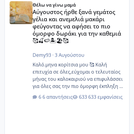
Θέλω να γίνω μαμά
Αύγουστος ήρθε ξανά γεμάτος
γέλια και ανεμελιά μακάρι
φεύγοντας να αφήσει το πιο
όμορφο δωράκι για την καθεμιά
🥰🍒🍉🏝️🏖️🥰
Demy93
·
3 Αυγούστου
Καλό.μηνα κορίτσια μου 🥰 Καλή
επιτυχία σε όλες,εύχομαι ο τελευταίος
μήνας του καλοκαιριού να επιφυλάσσει
για όλες σας την πιο όμορφη έκπληξη 🧿
@Elk @Melikara86 @Παρασκευαιδου
6 απαντήσεις
633 εμφανίσεις
@Zenia z @melitiniღ @Christi.D.
@flowerv @Riaa @Ngsofia