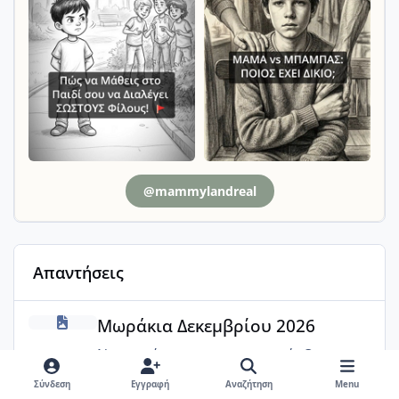
@mammylandreal
Απαντήσεις
Μωράκια Δεκεμβρίου 2026
Μωράκια Δεκεμβρίου 2026
Ναι, κορίτσια, σας ευχαριστώ. Θα
εμπιστευτώ την άποψη της
Σύνδεση
Εγγραφή
Αναζήτηση
Menu
ενδοκρινολόγου.