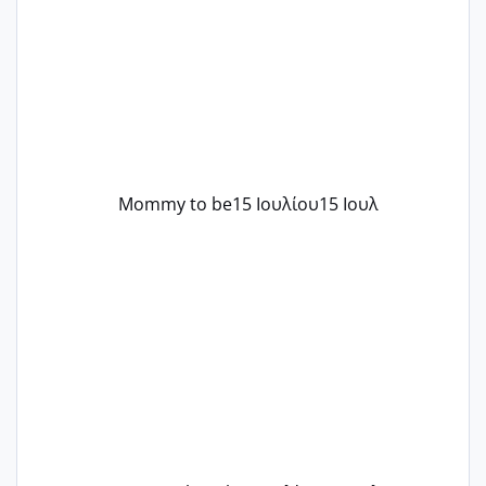
..βέβαια δεν είχα κανένα άγχος και
στρες ήταν επιλογή για ιατρικούς
λόγους της δεδομένης στιγμής.
Mommy to be
15 Ιουλίου
15 Ιουλ