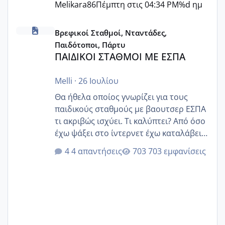
Melikara86
Πέμπτη στις 04:34 PM
%d ημ
ΠΑΙΔΙΚΟΙ ΣΤΑΘΜΟΙ ΜΕ ΕΣΠΑ
Βρεφικοί Σταθμοί, Νταντάδες,
Παιδότοποι, Πάρτυ
ΠΑΙΔΙΚΟΙ ΣΤΑΘΜΟΙ ΜΕ ΕΣΠΑ
Melli
·
26 Ιουλίου
Θα ήθελα οποίος γνωρίζει για τους
παιδικούς σταθμούς με βαουτσερ ΕΣΠΑ
τι ακριβώς ισχύει. Τι καλύπτει? Από όσο
έχω ψάξει στο ίντερνετ έχω καταλάβει
ότι το βαουτσερ καλύπτει όλα τα
4 απαντήσεις
703 εμφανίσεις
δίδακτρα και τα τροφεια του ιδιωτικού
παιδικού σταθμού για όποιον το έχει
πάρει. Οι παιδικοί σταθμοί έχουν
υπογράψει σύμβαση με την ΕΕΤΑΑ ότι
δέχονται παιδιά με βαουτσερ και ότι
αυτό τα καλύπτει όλα εκτός από έξτρα