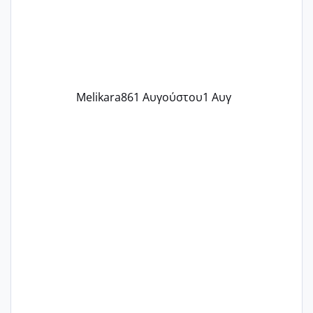
δύο χαμένους κύκλους δεν έχω έρθει
περίοδο αυτό τον μήνα περίμενα 20 δεν
ήρθα απλά είδα λίγα ροζ έκανα υπέρηχο
την επομενη μέρα και το ενδομήτριό
ήταν 11,1 χιλιοστά πολύ κα
Melikara86
1 Αυγούστου
1 Αυγ