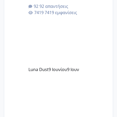
της αυχενικής διαφάνειας. Έχω αρκετό
92 απαντήσεις
άγχος και οι μέρες δεν φαίνεται να
7419 εμφανίσεις
περνάνε με τίποτα.
Luna Dust
9 Ιουνίου
9 Ιουν