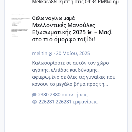
Melikara86
Πέμπτη στις 04:34 PM
%d ημ
Μελλοντικές Μανούλες Εξωσωματικής 2025 💫 – Μαζί στο
Θέλω να γίνω μαμά
Μελλοντικές Μανούλες
Εξωσωματικής 2025 💫 – Μαζί
στο πιο όμορφο ταξίδι!
melitiniღ
·
20 Μαίου, 2025
Καλωσορίσατε σε αυτόν τον χώρο
αγάπης, ελπίδας και δύναμης,
αφιερωμένο σε όλες τις γυναίκες που
κάνουν το μεγάλο βήμα προς τη
μητρότητα μέσω εξωσωματικής το 2025.
2380 απαντήσεις
Εδώ θα μοιραστούμε αγωνίες, χαρές,
226281 εμφανίσεις
εμπειρίες και κάθε μικρή ή μεγάλη
στιγμή αυτού του ξεχωριστού ταξιδιού.
Καμία δεν είναι μόνη – όλες μαζί
μπορούμε να στηρίξουμε η μία την