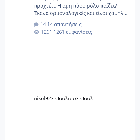
προχτές.. Η αμη πόσο ρόλο παίζει?
Έκανα ορμονολογικές και είναι χαμηλή
για την ηλικία μου.. Είχα ήδη μια
14 απαντήσεις
εγκυμοσύνη, που έπρεπε να τερματιστεί
1261 εμφανίσεις
στην 27η εβδομάδα και προσπαθώ 7
μήνες ήδη και αρχίζω να αγχώνομαι με
το 1,18... Είμαι 33.. Κάποια που να έμεινε
με χαμηλή άμη???
nikol92
23 Ιουλίου
23 Ιουλ