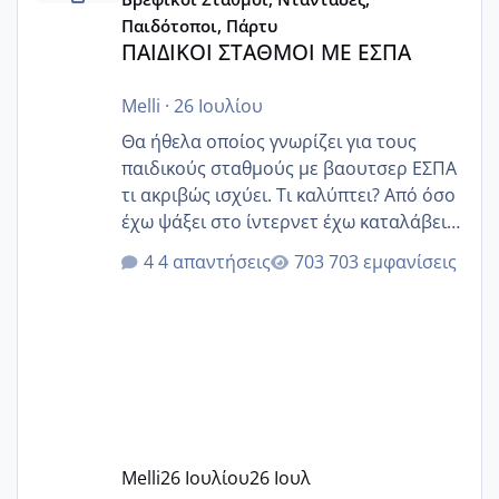
Παιδότοποι, Πάρτυ
ΠΑΙΔΙΚΟΙ ΣΤΑΘΜΟΙ ΜΕ ΕΣΠΑ
Melli
·
26 Ιουλίου
Θα ήθελα οποίος γνωρίζει για τους
παιδικούς σταθμούς με βαουτσερ ΕΣΠΑ
τι ακριβώς ισχύει. Τι καλύπτει? Από όσο
έχω ψάξει στο ίντερνετ έχω καταλάβει
ότι το βαουτσερ καλύπτει όλα τα
4 απαντήσεις
703 εμφανίσεις
δίδακτρα και τα τροφεια του ιδιωτικού
παιδικού σταθμού για όποιον το έχει
πάρει. Οι παιδικοί σταθμοί έχουν
υπογράψει σύμβαση με την ΕΕΤΑΑ ότι
δέχονται παιδιά με βαουτσερ και ότι
αυτό τα καλύπτει όλα εκτός από έξτρα
όπως σχολικό λεωφορείο κτλ. Είναι
παράνομο να χρεώνουν κάτι επιπλέον.
Melli
26 Ιουλίου
26 Ιουλ
Εγώ πήγα σε έναν ιδιωτικό παιδικό στ