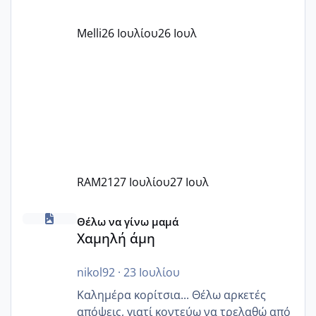
όπως σχολικό λεωφορείο κτλ. Είναι
παράνομο να χρεώνουν κάτι επιπλέον.
Melli
26 Ιουλίου
26 Ιουλ
Εγώ πήγα σε έναν ιδιωτικό παιδικό στ
RAM21
27 Ιουλίου
27 Ιουλ
Χαμηλή άμη
Θέλω να γίνω μαμά
Χαμηλή άμη
nikol92
·
23 Ιουλίου
Καλημέρα κορίτσια... Θέλω αρκετές
απόψεις, γιατί κοντεύω να τρελαθώ από