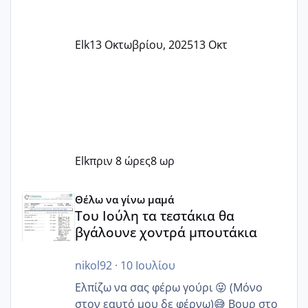
Elk
13 Οκτωβρίου, 2025
13 Οκτ
Elk
πριν 8 ώρες
8 ωρ
Του Ιούλη τα τεστάκια θα βγάλουνε χοντρά μπουτάκια
Θέλω να γίνω μαμά
Του Ιούλη τα τεστάκια θα
βγάλουνε χοντρά μπουτάκια
nikol92
·
10 Ιουλίου
Ελπίζω να σας φέρω γούρι 😜 (Μόνο
στον εαυτό μου δε φέρνω)😅 Βουρ στο