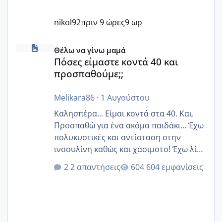
nikol92
πριν 9 ώρες
9 ωρ
Πόσες είμαστε κοντά 40 και προσπαθούμε;;
Θέλω να γίνω μαμά
Πόσες είμαστε κοντά 40 και
προσπαθούμε;;
Melikara86
·
1 Αυγούστου
Καλησπέρα... Είμαι κοντά στα 40. Και.
Προσπαθώ για ένα ακόμα παιδάκι... Έχω
πολυκυστικές και αντίσταση στην
ινσουλίνη καθώς και χάσιμοτο! Έχω λίγα
κιλά παραπάνω και όσο κ αν προσπαθώ
2 απαντήσεις
604 εμφανίσεις
δεν χάνω εύκολα! Προσπαθώ για ακόμη
ένα παιδί εδώ και 1,5 χρόνο! Θέλετε να
γράψετε όσες κοπέλες είστε σε
παρόμοια φάση;; Αυτή την στιγμή έχω
δύο χαμένους κύκλους δεν έχω έρθει