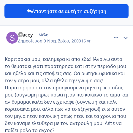
Απαντήστε σε αυτή τη συζήτηση
comment_8979
Author stats
Stacey
Μέλη
Δημοσίευση
9 Νοεμβρίου, 2009
16 yr
Κοριτσάκια μου, καλημερα κι απο εδω!!!Ανοιγω αυτο
το θεματακι γιατι παρατηρησα κατι στην περιοδο μου
και ηθελα και τις αποψεις σας. Θα ρωτησω φυσικα και
τον γιατρο μου, αλλα ηθελα την γνωμη σας!
Παρατηρησα οτι τον προηγουμενο μηνα η περιοδος
μου (συγνωμη πρωι-πρωι) ηταν πιο κοκκινο το αιμα και
αν θυμαμαι καλα δεν ειχε καφε (συγνωμη και παλι
κοριτσακια μου, αλλα πως να το εξηγησω!) ενω αυτον
τον μηνα ηταν κανονικη οπως ηταν και τα χρονια που
δεν καναμε ελευθερα με τον αντρουλη μου. Λέτε να
παίζει ρολο το αγχος?