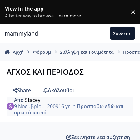
Μετάβαση σε περιεχόμενο
View in the app
×
D
A better way to browse.
Learn more
.
mammyland
Σύνδεση
Αρχή
Φόρουμ
Σύλληψη και Γονιμότητα
Προσπα
ΑΓΧΟΣ ΚΑΙ ΠΕΡΙΟΔΟΣ
Share
Ακόλουθοι
Από
Stacey
9 Νοεμβρίου, 2009
16 yr
in
Προσπαθώ εδώ και
αρκετό καιρό
Ξεκινήστε νέα συζήτηση