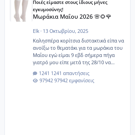
Ποιές είμαστε στους ίδιους μήνες
εγκυμοσύνης!
Μωράκια Μαΐου 2026 🌸🌻🌹
Elk
·
13 Οκτωβρίου, 2025
Καλησπέρα κορίτσια διστακτικά είπα να
ανοίξω το θεματάκι για τα μωράκια του
Μαΐου εγώ είμαι 9 εβδ σήμερα πήγα
γιατρό μου είπε μετά της 28/10 να
κλείσω ραντεβού για την αυχενική είναι
1241 απαντήσεις
καμιά άλλη κοπέλα να γεννάει Μάιο ;;
97942 εμφανίσεις