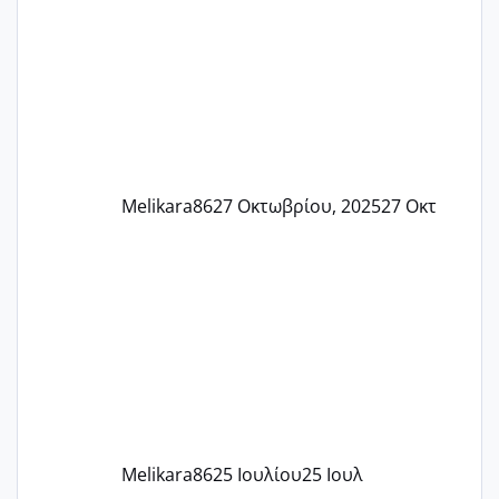
και βάζω θερμόμετρο και έχω συνεχώς
37 με 37, 3 Έτσι λοιπόν είπα να κάνω
ένα τεστ την παρασ
Melikara86
27 Οκτωβρίου, 2025
27 Οκτ
Melikara86
25 Ιουλίου
25 Ιουλ