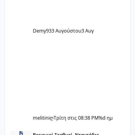
Demy93
3 Αυγούστου
3 Αυγ
melitiniღ
Τρίτη στις 08:38 PM
%d ημ
ΠΑΙΔΙΚΟΙ ΣΤΑΘΜΟΙ ΜΕ ΕΣΠΑ
Βρεφικοί Σταθμοί, Νταντάδες,