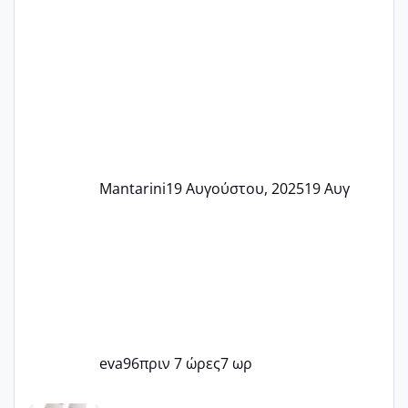
Mantarini
19 Αυγούστου, 2025
19 Αυγ
eva96
πριν 7 ώρες
7 ωρ
Μωράκια Μαΐου 2026 🌸🌻🌹