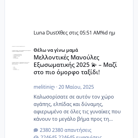
Luna Dust
Χθες στις 05:51 AM
%d ημ
Μελλοντικές Μανούλες Εξωσωματικής 2025 💫 – Μαζί στο
Θέλω να γίνω μαμά
Μελλοντικές Μανούλες
Εξωσωματικής 2025 💫 – Μαζί
στο πιο όμορφο ταξίδι!
melitiniღ
·
20 Μαίου, 2025
Καλωσορίσατε σε αυτόν τον χώρο
αγάπης, ελπίδας και δύναμης,
αφιερωμένο σε όλες τις γυναίκες που
κάνουν το μεγάλο βήμα προς τη
μητρότητα μέσω εξωσωματικής το 2025.
2380 απαντήσεις
Εδώ θα μοιραστούμε αγωνίες, χαρές,
224645 εμφανίσεις