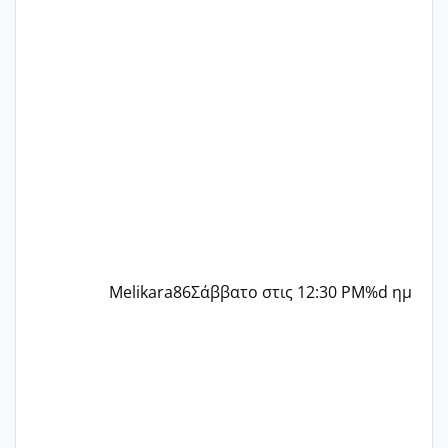
ένα παιδί εδώ και 1,5 χρόνο! Θέλετε να
γράψετε όσες κοπέλες είστε σε
παρόμοια φάση;; Αυτή την στιγμή έχω
δύο χαμένους κύκλους δεν έχω έρθει
περίοδο αυτό τον μήνα περίμενα 20 δεν
ήρθα απλά είδα λίγα ροζ έκανα υπέρηχο
την επομενη μέρα και το ενδομήτριό
ήταν 11,1 χιλιοστά πολύ κα
Melikara86
Σάββατο στις 12:30 PM
%d ημ