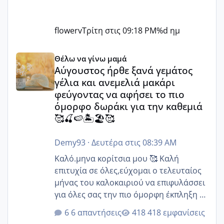
flowerv
Τρίτη στις 09:18 PM
%d ημ
Αύγουστος ήρθε ξανά γεμάτος γέλια και ανεμελιά μακάρι 
Θέλω να γίνω μαμά
Αύγουστος ήρθε ξανά γεμάτος
γέλια και ανεμελιά μακάρι
φεύγοντας να αφήσει το πιο
όμορφο δωράκι για την καθεμιά
🥰🍒🍉🏝️🏖️🥰
Demy93
·
Δευτέρα στις 08:39 AM
Καλό.μηνα κορίτσια μου 🥰 Καλή
επιτυχία σε όλες,εύχομαι ο τελευταίος
μήνας του καλοκαιριού να επιφυλάσσει
για όλες σας την πιο όμορφη έκπληξη 🧿
@Elk @Melikara86 @Παρασκευαιδου
6 απαντήσεις
418 εμφανίσεις
@Zenia z @melitiniღ @Christi.D.