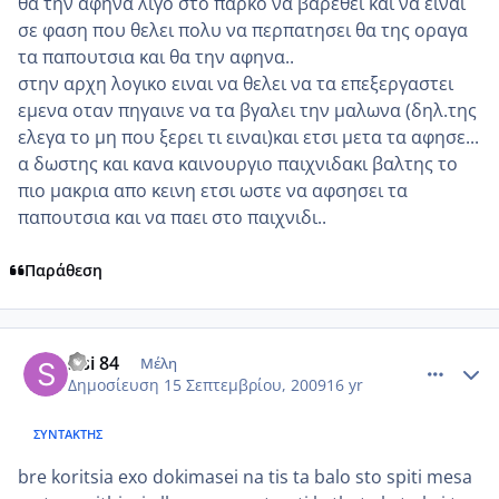
θα την αφηνα λιγο στο παρκο να βαρεθει και να ειναι
σε φαση που θελει πολυ να περπατησει θα της οραγα
τα παπουτσια και θα την αφηνα..
στην αρχη λογικο ειναι να θελει να τα επεξεργαστει
εμενα οταν πηγαινε να τα βγαλει την μαλωνα (δηλ.της
ελεγα το μη που ξερει τι ειναι)και ετσι μετα τα αφησε...
α δωστης και κανα καινουργιο παιχνιδακι βαλτης το
πιο μακρια απο κεινη ετσι ωστε να αφσησει τα
παπουτσια και να παει στο παιχνιδι..
Παράθεση
comment_268518
Author stats
sisi 84
Μέλη
Δημοσίευση
15 Σεπτεμβρίου, 2009
16 yr
ΣΥΝΤΆΚΤΗΣ
bre koritsia exo dokimasei na tis ta balo sto spiti mesa