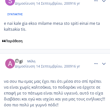
Δημοσίευση
14 Σεπτεμβρίου, 2009
16 yr
ΣΥΝΤΆΚΤΗΣ
e nai kale gia ekso milame mesa sto spiti einai me ta
kaltsakia tis.
Παράθεση
comment_268167
Author stats
Argi
Μέλη
Δημοσίευση
14 Σεπτεμβρίου, 2009
16 yr
να σου πω εμας μας έχει πει ότι μέσα στο σπί πρέπει
να είναι χωρίς καλτσάκια, το ποδαράκι να έρχετε σε
επαφή με το πάτωμα είναι πολύ υγιεινό, αυτό το είχα
διαβάσει και εγώ και ισχύει και για μας τους ενήλικες!!!
όσο πιο πολύ με γυμνό πόδι!!