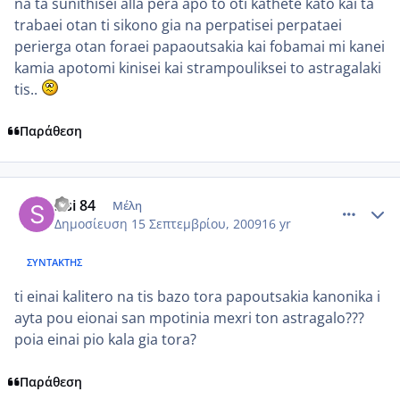
na ta sunithisei alla pera apo to oti kathete kato kai ta
trabaei otan ti sikono gia na perpatisei perpataei
perierga otan foraei papaoutsakia kai fobamai mi kanei
kamia apotomi kinisei kai strampouliksei to astragalaki
tis..
Παράθεση
comment_268521
Author stats
sisi 84
Μέλη
Δημοσίευση
15 Σεπτεμβρίου, 2009
16 yr
ΣΥΝΤΆΚΤΗΣ
ti einai kalitero na tis bazo tora papoutsakia kanonika i
ayta pou eionai san mpotinia mexri ton astragalo???
poia einai pio kala gia tora?
Παράθεση