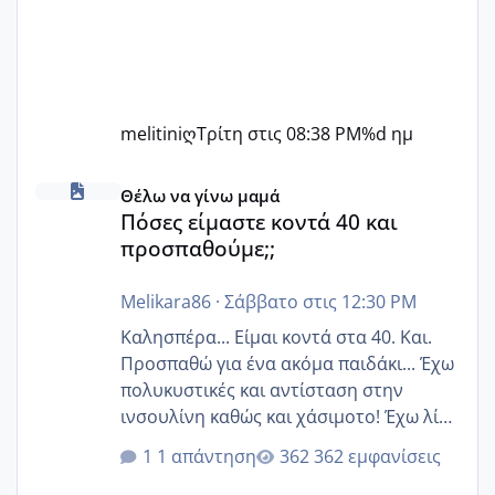
melitiniღ
Τρίτη στις 08:38 PM
%d ημ
Πόσες είμαστε κοντά 40 και προσπαθούμε;;
Θέλω να γίνω μαμά
Πόσες είμαστε κοντά 40 και
προσπαθούμε;;
Melikara86
·
Σάββατο στις 12:30 PM
Καλησπέρα... Είμαι κοντά στα 40. Και.
Προσπαθώ για ένα ακόμα παιδάκι... Έχω
πολυκυστικές και αντίσταση στην
ινσουλίνη καθώς και χάσιμοτο! Έχω λίγα
κιλά παραπάνω και όσο κ αν προσπαθώ
1 απάντηση
362 εμφανίσεις
δεν χάνω εύκολα! Προσπαθώ για ακόμη