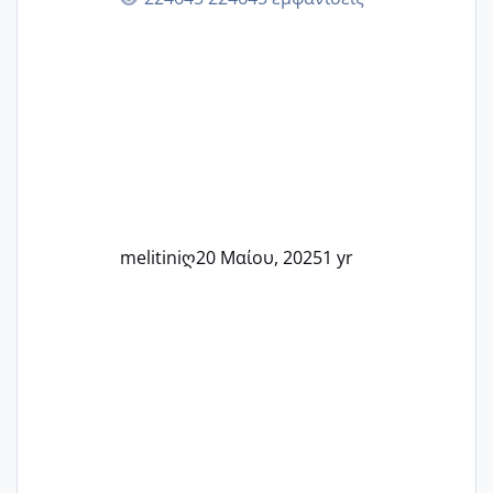
εμπειρίες και κάθε μικρή ή μεγάλη
στιγμή αυτού του ξεχωριστού ταξιδιού.
Καμία δεν είναι μόνη – όλες μαζί
μπορούμε να στηρίξουμε η μία την
άλλη, να δώσουμε κουράγιο στις
δύσκολες στιγμές και να γιορτάσουμε
τις μικρές και μεγάλες νίκες. Είτε είστε
στο στάδιο της προετοιμασίας, είτε
ετοιμάζεστε
melitiniღ
20 Μαίου, 2025
1 yr