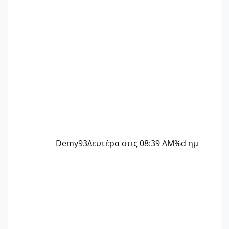
@flowerv @Riaa @Ngsofia
Demy93
Δευτέρα στις 08:39 AM
%d ημ