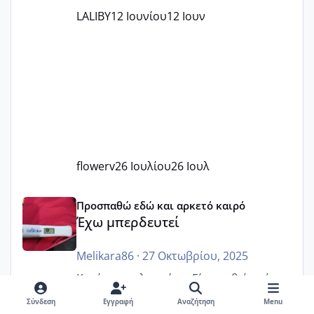
LALIBY
12 Ιουνίου
12 Ιουν
flowerv
26 Ιουλίου
26 Ιουλ
Έχω μπερδευτεί
Προσπαθώ εδώ και αρκετό καιρό
Έχω μπερδευτεί
Melikara86
·
27 Οκτωβρίου, 2025
Κορίτσια καλησπέρα. Είχα χαθεί από το
forum για πολύ καιρό. Εύχομαι να είστε
Σύνδεση
Εγγραφή
Αναζήτηση
Menu
όλες καλά να έχουμε πολλές νέες