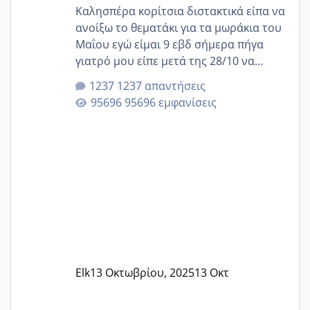
Καλησπέρα κορίτσια διστακτικά είπα να
ανοίξω το θεματάκι για τα μωράκια του
Μαΐου εγώ είμαι 9 εβδ σήμερα πήγα
γιατρό μου είπε μετά της 28/10 να
κλείσω ραντεβού για την αυχενική είναι
1237 απαντήσεις
καμιά άλλη κοπέλα να γεννάει Μάιο ;;
95696 εμφανίσεις
Elk
13 Οκτωβρίου, 2025
13 Οκτ