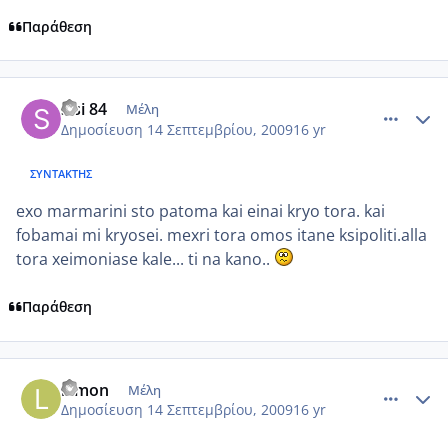
Παράθεση
comment_268220
Author stats
sisi 84
Μέλη
Δημοσίευση
14 Σεπτεμβρίου, 2009
16 yr
ΣΥΝΤΆΚΤΗΣ
exo marmarini sto patoma kai einai kryo tora. kai
fobamai mi kryosei. mexri tora omos itane ksipoliti.alla
tora xeimoniase kale... ti na kano..
Παράθεση
comment_268357
Author stats
lemon
Μέλη
Δημοσίευση
14 Σεπτεμβρίου, 2009
16 yr