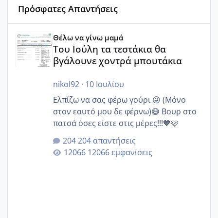
Πρόσφατες Απαντήσεις
Του Ιούλη τα τεστάκια θα βγάλουνε χοντρά μπουτάκια
Θέλω να γίνω μαμά
Του Ιούλη τα τεστάκια θα
βγάλουνε χοντρά μπουτάκια
nikol92
·
10 Ιουλίου
Ελπίζω να σας φέρω γούρι 😜 (Μόνο
στον εαυτό μου δε φέρνω)😅 Βουρ στο
πατσά όσες είστε στις μέρες!!!💙🩷
204 απαντήσεις
12066 εμφανίσεις