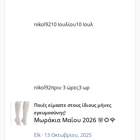
nikol92
10 Ιουλίου
10 Ιουλ
nikol92
πριν 3 ώρες
3 ωρ
Μωράκια Μαΐου 2026 🌸🌻🌹
Ποιές είμαστε στους ίδιους μήνες
εγκυμοσύνης!
Μωράκια Μαΐου 2026 🌸🌻🌹
Elk
·
13 Οκτωβρίου, 2025