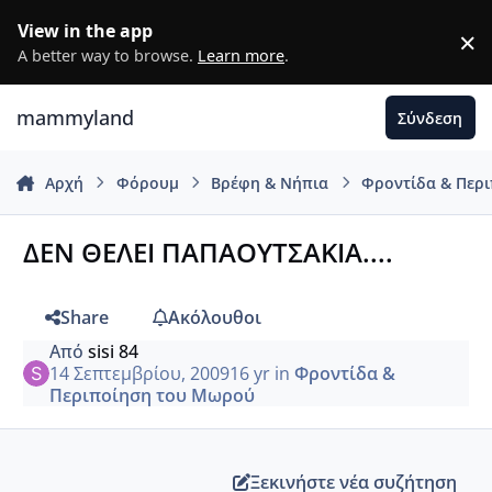
Μετάβαση σε περιεχόμενο
View in the app
×
D
A better way to browse.
Learn more
.
mammyland
Σύνδεση
Αρχή
Φόρουμ
Βρέφη & Νήπια
Φροντίδα & Περ
ΔΕΝ ΘΕΛΕΙ ΠΑΠΑΟΥΤΣΑΚΙΑ....
Share
Ακόλουθοι
Από
sisi 84
14 Σεπτεμβρίου, 2009
16 yr
in
Φροντίδα &
Περιποίηση του Μωρού
Ξεκινήστε νέα συζήτηση