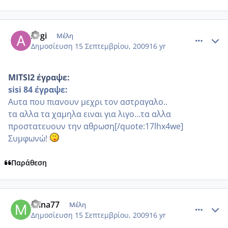
comment_268589
Author stats
Argi
Μέλη
Δημοσίευση
15 Σεπτεμβρίου, 2009
16 yr
MITSI2 έγραψε:
sisi 84 έγραψε:
Aυτα που πιανουν μεχρι τον αστραγαλο..
τα αλλα τα χαμηλα ειναι για λιγο...τα αλλα
προστατευουν την αθρωση[/quote:17lhx4we]
Συμφωνώ!
Παράθεση
comment_268621
Author stats
Mina77
Μέλη
Δημοσίευση
15 Σεπτεμβρίου, 2009
16 yr