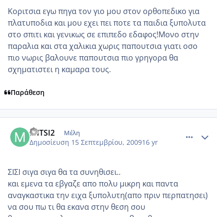
Κοριτσια εγω πηγα τον γιο μου στον ορθοπεδικο για
πλατυποδια και μου εχει πει ποτε τα παιδια ξυπολυτα
στο σπιτι και γενικως σε επιπεδο εδαφος!Μονο στην
παραλια και στα χαλικια χωρις παπουτσια γιατι οσο
πιο νωρις βαλουνε παπουτσια πιο γρηγορα θα
σχηματιστει η καμαρα τους.
Παράθεση
comment_268497
Author stats
MITSI2
Μέλη
Δημοσίευση
15 Σεπτεμβρίου, 2009
16 yr
ΣΙΣΙ σιγα σιγα θα τα συνηθισει..
και εμενα τα εβγαζε απο πολυ μικρη και παντα
αναγκαστικα την ειχα ξυπολυτη(απο πριν περπατησει)
να σου πω τι θα εκανα στην θεση σου