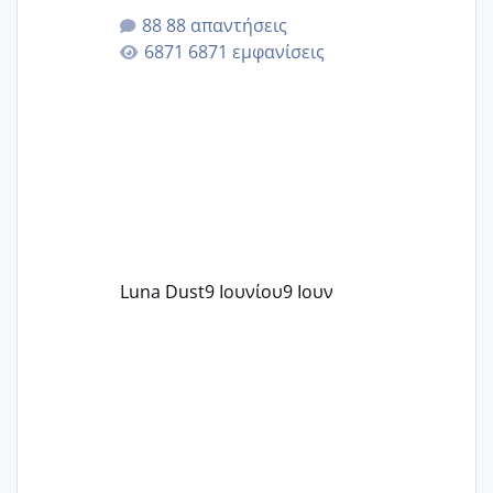
της αυχενικής διαφάνειας. Έχω αρκετό
88 απαντήσεις
άγχος και οι μέρες δεν φαίνεται να
6871 εμφανίσεις
περνάνε με τίποτα.
Luna Dust
9 Ιουνίου
9 Ιουν