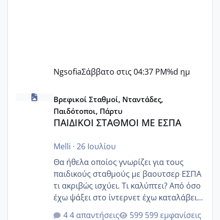
Ngsofia
Σάββατο στις 04:37 PM
%d ημ
ΠΑΙΔΙΚΟΙ ΣΤΑΘΜΟΙ ΜΕ ΕΣΠΑ
Βρεφικοί Σταθμοί, Νταντάδες,
Παιδότοποι, Πάρτυ
ΠΑΙΔΙΚΟΙ ΣΤΑΘΜΟΙ ΜΕ ΕΣΠΑ
Melli
·
26 Ιουλίου
Θα ήθελα οποίος γνωρίζει για τους
παιδικούς σταθμούς με βαουτσερ ΕΣΠΑ
τι ακριβώς ισχύει. Τι καλύπτει? Από όσο
έχω ψάξει στο ίντερνετ έχω καταλάβει
ότι το βαουτσερ καλύπτει όλα τα
4 απαντήσεις
599 εμφανίσεις