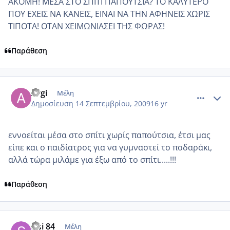
ΑΚΟΜΗ! ΜΕΣΑ ΣΤΟ ΣΠΙΤΙ ΠΑΠΟΥΤΣΙΑ? ΤΟ ΚΑΛΥΤΕΡΟ
ΠΟΥ ΕΧΕΙΣ ΝΑ ΚΑΝΕΙΣ, ΕΙΝΑΙ ΝΑ ΤΗΝ ΑΦΗΝΕΙΣ ΧΩΡΙΣ
ΤΙΠΟΤΑ! ΟΤΑΝ ΧΕΙΜΩΝΙΑΣΕΙ ΤΗΣ ΦΩΡΑΣ!
Παράθεση
comment_268140
Author stats
Argi
Μέλη
Δημοσίευση
14 Σεπτεμβρίου, 2009
16 yr
εννοείται μέσα στο σπίτι χωρίς παπούτσια, έτσι μας
είπε και ο παιδίατρος για να γυμναστεί το ποδαράκι,
αλλά τώρα μιλάμε για έξω από το σπίτι.....!!!
Παράθεση
comment_268148
Author stats
sisi 84
Μέλη