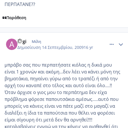
ΠΕΡΠΑΤΑΝΕ??
Παράθεση
comment_268119
Author stats
Argi
Μέλη
Δημοσίευση
14 Σεπτεμβρίου, 2009
16 yr
μπράβο σας που περπατήσατε κιόλας η δικιά μου
είναι 1 χρονών και ακόμη...δεν λέει να κάνει μόνη της
βηματάκια, πηγαίνει γύρω από το τραπέζι ή από την
αρχή του καναπέ στο τέλος και αυτό είναι όλο....!!
Όταν άρχισε ο γιος μου το περπάτημα δεν είχα
πρόβλημα φόρεσε παπουτσάκια αμέσως.....αυτό που
μπορείς να κάνεις είναι να πάτε μαζί στο μαγαζί να
διαλέξει η ίδια τα παπούτσια που θέλει να φορέσει
είμαι σίγουρη ότι μετά δεν θα αρνηθεί!!!!
καταλαβαίνεις εννοώ να την κάνεις να αισθανθεί ότι