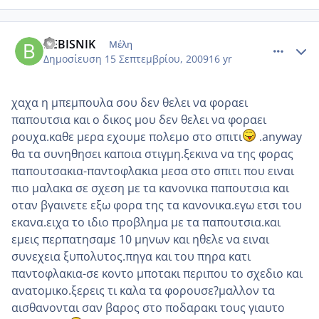
comment_268525
Author stats
BEBISNIK
Μέλη
Δημοσίευση
15 Σεπτεμβρίου, 2009
16 yr
χαχα η μπεμπουλα σου δεν θελει να φοραει
παπουτσια και ο δικος μου δεν θελει να φοραει
ρουχα.καθε μερα εχουμε πολεμο στο σπιτι
.anyway
θα τα συνηθησει καποια στιγμη.ξεκινα να της φορας
παπουτσακια-παντοφλακια μεσα στο σπιτι που ειναι
πιο μαλακα σε σχεση με τα κανονικα παπουτσια και
οταν βγαινετε εξω φορα της τα κανονικα.εγω ετσι του
εκανα.ειχα το ιδιο προβλημα με τα παπουτσια.και
εμεις περπατησαμε 10 μηνων και ηθελε να ειναι
συνεχεια ξυπολυτος.πηγα και του πηρα κατι
παντοφλακια-σε κοντο μποτακι περιπου το σχεδιο και
ανατομικο.ξερεις τι καλα τα φορουσε?μαλλον τα
αισθανονται σαν βαρος στο ποδαρακι τους γιαυτο