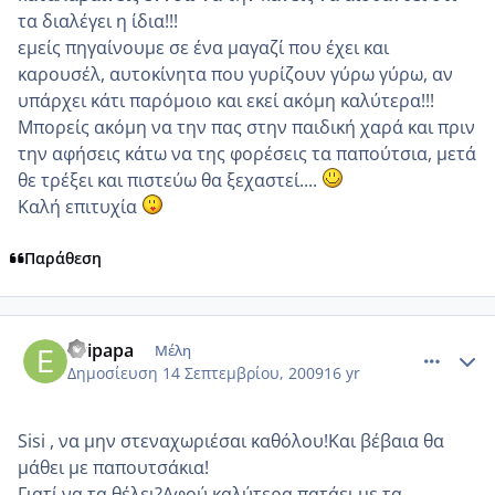
τα διαλέγει η ίδια!!!
εμείς πηγαίνουμε σε ένα μαγαζί που έχει και
καρουσέλ, αυτοκίνητα που γυρίζουν γύρω γύρω, αν
υπάρχει κάτι παρόμοιο και εκεί ακόμη καλύτερα!!!
Μπορείς ακόμη να την πας στην παιδική χαρά και πριν
την αφήσεις κάτω να της φορέσεις τα παπούτσια, μετά
θε τρέξει και πιστεύω θα ξεχαστεί....
Καλή επιτυχία
Παράθεση
comment_268120
Author stats
evipapa
Μέλη
Δημοσίευση
14 Σεπτεμβρίου, 2009
16 yr
Sisi , να μην στεναχωριέσαι καθόλου!Και βέβαια θα
μάθει με παπουτσάκια!
Γιατί να τα θέλει?Αφού καλύτερα πατάει με τα