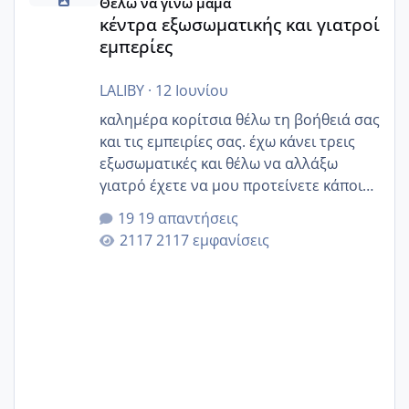
Θέλω να γίνω μαμά
κέντρα εξωσωματικής και γιατροί
εμπερίες
LALIBY
·
12 Ιουνίου
καλημέρα κορίτσια θέλω τη βοήθειά σας
και τις εμπειρίες σας. έχω κάνει τρεις
εξωσωματικές και θέλω να αλλάξω
γιατρό έχετε να μου προτείνετε κάποιον
που μείνατε ευχαριστημένες και είχατε
19 απαντήσεις
επιιτυχία? έκανα στο υγεία με τον
2117 εμφανίσεις
ζερβομανωλάκη (δεν το εψαξε καθόλου
το θέμα δεν μου άρεσε καθο΄λου) και
στο γένεσις με τον πάντο