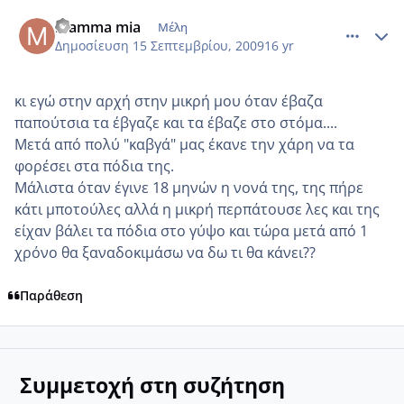
comment_268656
Author stats
mamma mia
Μέλη
Δημοσίευση
15 Σεπτεμβρίου, 2009
16 yr
κι εγώ στην αρχή στην μικρή μου όταν έβαζα
παπούτσια τα έβγαζε και τα έβαζε στο στόμα....
Μετά από πολύ "καβγά" μας έκανε την χάρη να τα
φορέσει στα πόδια της.
Μάλιστα όταν έγινε 18 μηνών η νονά της, της πήρε
κάτι μποτούλες αλλά η μικρή περπάτουσε λες και της
είχαν βάλει τα πόδια στο γύψο και τώρα μετά από 1
χρόνο θα ξαναδοκιμάσω να δω τι θα κάνει??
Παράθεση
Συμμετοχή στη συζήτηση