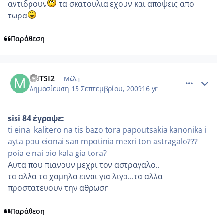
αντιδρουν
τα σκατουλια εχουν και αποψεις απο
τωρα
Παράθεση
comment_268530
Author stats
MITSI2
Μέλη
Δημοσίευση
15 Σεπτεμβρίου, 2009
16 yr
sisi 84 έγραψε:
ti einai kalitero na tis bazo tora papoutsakia kanonika i
ayta pou eionai san mpotinia mexri ton astragalo???
poia einai pio kala gia tora?
Aυτα που πιανουν μεχρι τον αστραγαλο..
τα αλλα τα χαμηλα ειναι για λιγο...τα αλλα
προστατευουν την αθρωση
Παράθεση