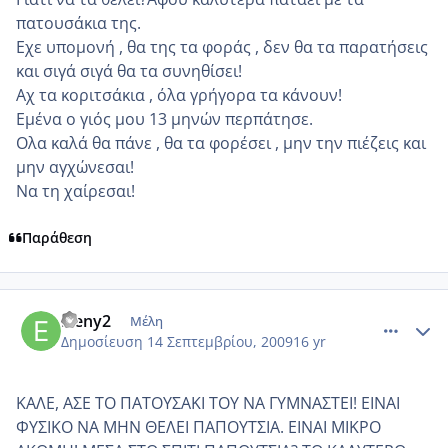
πατουσάκια της.
Εχε υπομονή , θα της τα φοράς , δεν θα τα παρατήσεις
και σιγά σιγά θα τα συνηθίσει!
Αχ τα κοριτσάκια , όλα γρήγορα τα κάνουν!
Εμένα ο γιός μου 13 μηνών περπάτησε.
Ολα καλά θα πάνε , θα τα φορέσει , μην την πιέζεις και
μην αγχώνεσαι!
Να τη χαίρεσαι!
Παράθεση
comment_268126
Author stats
Eleny2
Μέλη
Δημοσίευση
14 Σεπτεμβρίου, 2009
16 yr
ΚΑΛΕ, ΑΣΕ ΤΟ ΠΑΤΟΥΣΑΚΙ ΤΟΥ ΝΑ ΓΥΜΝΑΣΤΕΙ! ΕΙΝΑΙ
ΦΥΣΙΚΟ ΝΑ ΜΗΝ ΘΕΛΕΙ ΠΑΠΟΥΤΣΙΑ. ΕΙΝΑΙ ΜΙΚΡΟ