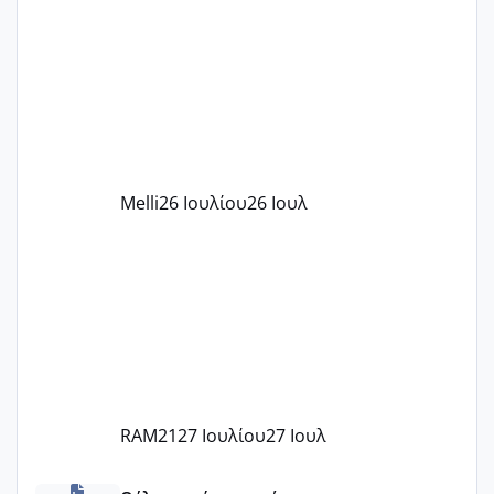
δίδακτρα και τα τροφεια του ιδιωτικού
παιδικού σταθμού για όποιον το έχει
πάρει. Οι παιδικοί σταθμοί έχουν
υπογράψει σύμβαση με την ΕΕΤΑΑ ότι
δέχονται παιδιά με βαουτσερ και ότι
αυτό τα καλύπτει όλα εκτός από έξτρα
όπως σχολικό λεωφορείο κτλ. Είναι
παράνομο να χρεώνουν κάτι επιπλέον.
Melli
26 Ιουλίου
26 Ιουλ
Εγώ πήγα σε έναν ιδιωτικό παιδικό στ
RAM21
27 Ιουλίου
27 Ιουλ
κέντρα εξωσωματικής και γιατροί εμπερίες