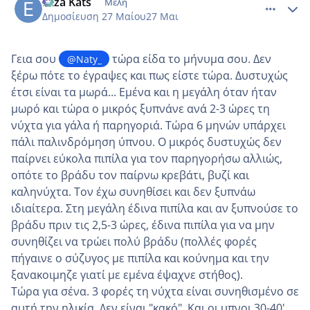
Eliza Kats
Μέλη
Δημοσίευση
27 Μαίου
27 Μαι
Γεια σου
τώρα είδα το μήνυμα σου. Δεν
@Naty_
ξέρω πότε το έγραψες και πως είστε τώρα. Δυστυχώς
έτσι είναι τα μωρά... Εμένα και η μεγάλη όταν ήταν
μωρό και τώρα ο μικρός ξυπνάνε ανά 2-3 ώρες τη
νύχτα για γάλα ή παρηγοριά. Τώρα 6 μηνών υπάρχει
πάλι παλινδρόμηση ύπνου. Ο μικρός δυστυχώς δεν
παίρνει εύκολα πιπίλα για τον παρηγορήσω αλλιώς,
οπότε το βράδυ τον παίρνω κρεβάτι, βυζί και
καληνύχτα. Τον έχω συνηθίσει και δεν ξυπνάω
ιδιαίτερα. Στη μεγάλη έδινα πιπίλα και αν ξυπνούσε το
βράδυ πριν τις 2,5-3 ώρες, έδινα πιπίλα για να μην
συνηθίζει να τρώει πολύ βράδυ (πολλές φορές
πήγαινε ο σύζυγος με πιπίλα και κούνημα και την
ξανακοιμηζε γιατί με εμένα έψαχνε στήθος).
Τώρα για σένα. 3 φορές τη νύχτα είναι συνηθισμένο σε
αυτή την ηλικία. Δεν είναι "κακό". Και οι υπνοι 30-40'