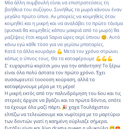
Μία άλλη συμβουλή είναι να επιστρατεύσεις τη
βοήθεια του συζύγου. Συνήθως τα μωρά κάνουν έναν
μεγάλο πρώτο ύπνο. Αν μπορείς να κοιμηθείς όταν
κοιμηθεί και η μικρή και να αναλάβει το πρώτο τάισμα
(φυσικά θα κοιμηθείς κάπου μακριά από το μωρό) θα
μαζέψεις έτσι καμιά 5αρια ώρες σερί ύπνου
. Αυτό
😊
κάνω εγώ κάθε τόσο για να γεμίσω μπαταρίες.
Κατά τα άλλα κουράγιο
Μετά τον χρόνο στρώνει
💪
κάπως ο ύπνος τους. Θα τα καταφέρουμε
💪
💪
💪
Σ' ευχαριστώ κορίτσι μου για την απάντηση! Το ξέρω
είναι όλα πολύ άστατα τον πρώτο χρόνο. Έχει
συσσωρευτεί τοοοοση κούραση, αλλά τα
καταφέρνουμε μέρα με τη μέρα!
Η μικρή εκτός από την παλινδρόμηση του 6ου και τις
στερεές άρχισε να βγάζει και τα πρώτα δόντια, οπότε
τα έχουμε όλα μαζί πάρτι
χαχα Τουλάχιστον
🎉
ελπίζω να τελειώσουμε και νωρίτερα με το μαρτύριο
των δοντιών γιατί η καημένη ούρλιαζε σήμερα.
Εντάξει είναι και λίγο drama queen η γλυκούλα
😅
😍