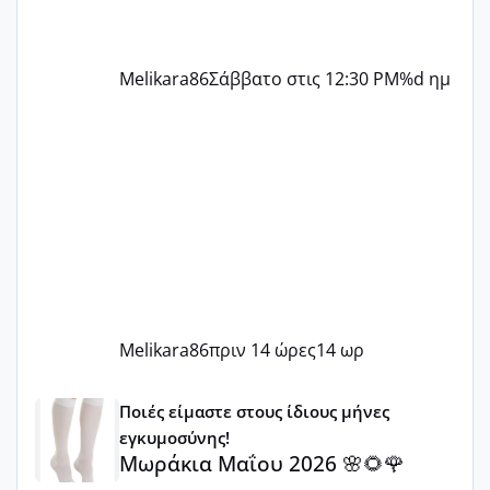
Melikara86
Σάββατο στις 12:30 PM
%d ημ
Melikara86
πριν 14 ώρες
14 ωρ
Μωράκια Μαΐου 2026 🌸🌻🌹
Ποιές είμαστε στους ίδιους μήνες
εγκυμοσύνης!
Μωράκια Μαΐου 2026 🌸🌻🌹