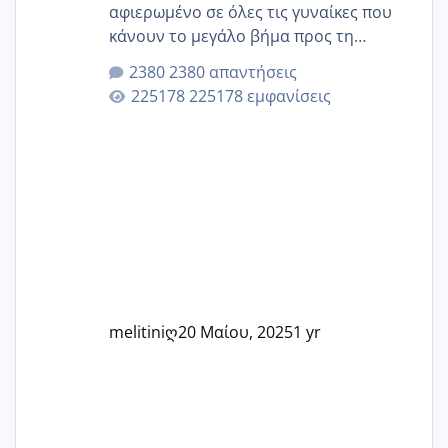
αφιερωμένο σε όλες τις γυναίκες που
κάνουν το μεγάλο βήμα προς τη
μητρότητα μέσω εξωσωματικής το 2025.
2380 απαντήσεις
Εδώ θα μοιραστούμε αγωνίες, χαρές,
225178 εμφανίσεις
εμπειρίες και κάθε μικρή ή μεγάλη
στιγμή αυτού του ξεχωριστού ταξιδιού.
Καμία δεν είναι μόνη – όλες μαζί
μπορούμε να στηρίξουμε η μία την
άλλη, να δώσουμε κουράγιο στις
δύσκολες στιγμές και να γιορτάσουμε
τις μικρές και μεγάλες νίκες. Είτε είστε
στο στάδιο της προετοιμασίας, είτε
ετοιμάζεστε
melitiniღ
20 Μαίου, 2025
1 yr