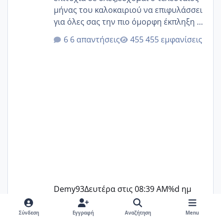
μήνας του καλοκαιριού να επιφυλάσσει
για όλες σας την πιο όμορφη έκπληξη 🧿
@Elk @Melikara86 @Παρασκευαιδου
6 απαντήσεις
455 εμφανίσεις
@Zenia z @melitiniღ @Christi.D.
@flowerv @Riaa @Ngsofia
Demy93
Δευτέρα στις 08:39 AM
%d ημ
Σύνδεση
Εγγραφή
Αναζήτηση
Menu