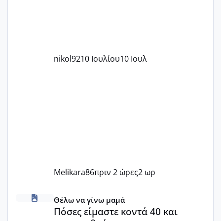
nikol92
10 Ιουλίου
10 Ιουλ
Melikara86
πριν 2 ώρες
2 ωρ
Πόσες είμαστε κοντά 40 και προσπαθούμε;;
Θέλω να γίνω μαμά
Πόσες είμαστε κοντά 40 και