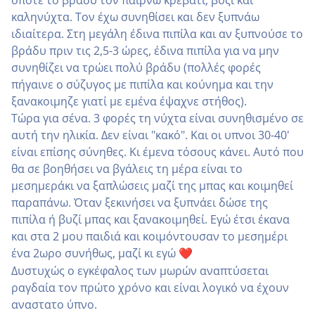
οπότε το βράδυ τον παίρνω κρεβάτι, βυζί και
καληνύχτα. Τον έχω συνηθίσει και δεν ξυπνάω
ιδιαίτερα. Στη μεγάλη έδινα πιπίλα και αν ξυπνούσε το
βράδυ πριν τις 2,5-3 ώρες, έδινα πιπίλα για να μην
συνηθίζει να τρώει πολύ βράδυ (πολλές φορές
πήγαινε ο σύζυγος με πιπίλα και κούνημα και την
ξανακοιμηζε γιατί με εμένα έψαχνε στήθος).
Τώρα για σένα. 3 φορές τη νύχτα είναι συνηθισμένο σε
αυτή την ηλικία. Δεν είναι "κακό". Και οι υπνοι 30-40'
είναι επίσης σύνηθες. Κι έμενα τόσους κάνει. Αυτό που
θα σε βοηθήσει να βγάλεις τη μέρα είναι το
μεσημεράκι να ξαπλώσεις μαζί της μπας και κοιμηθεί
παραπάνω. Όταν ξεκινήσει να ξυπνάει δώσε της
πιπίλα ή βυζί μπας και ξανακοιμηθεί. Εγώ έτσι έκανα
και στα 2 μου παιδιά και κοιμόντουσαν το μεσημέρι
ένα 2ωρο συνήθως, μαζί κι εγώ
❤️
Δυστυχώς ο εγκέφαλος των μωρών αναπτύσεται
ραγδαία τον πρώτο χρόνο και είναι λογικό να έχουν
αναστατο ύπνο.