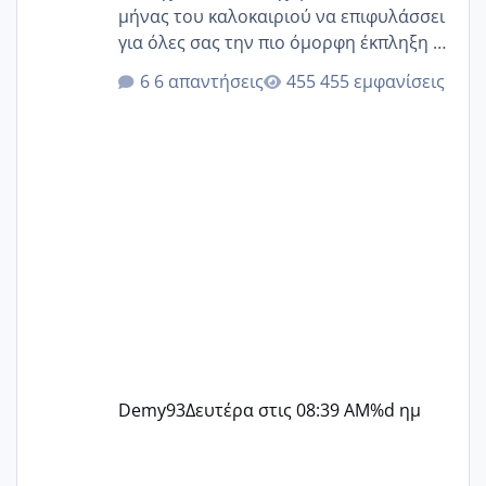
μήνας του καλοκαιριού να επιφυλάσσει
για όλες σας την πιο όμορφη έκπληξη 🧿
@Elk @Melikara86 @Παρασκευαιδου
6 απαντήσεις
455 εμφανίσεις
@Zenia z @melitiniღ @Christi.D.
@flowerv @Riaa @Ngsofia
Demy93
Δευτέρα στις 08:39 AM
%d ημ