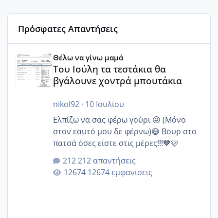
Πρόσφατες Απαντήσεις
Του Ιούλη τα τεστάκια θα βγάλουνε χοντρά μπουτάκια
Θέλω να γίνω μαμά
Του Ιούλη τα τεστάκια θα
βγάλουνε χοντρά μπουτάκια
nikol92
·
10 Ιουλίου
Ελπίζω να σας φέρω γούρι 😜 (Μόνο
στον εαυτό μου δε φέρνω)😅 Βουρ στο
πατσά όσες είστε στις μέρες!!!💙🩷
212 απαντήσεις
12674 εμφανίσεις