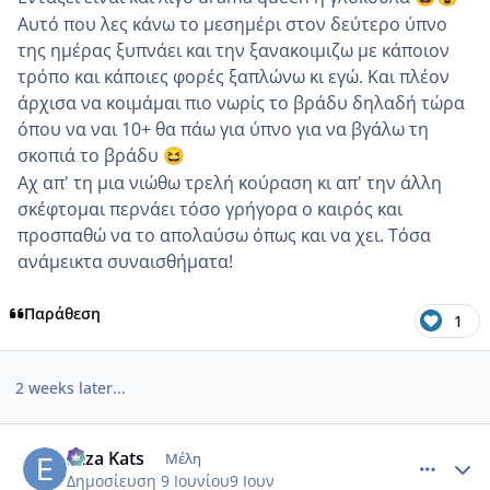
Αυτό που λες κάνω το μεσημέρι στον δεύτερο ύπνο
της ημέρας ξυπνάει και την ξανακοιμιζω με κάποιον
τρόπο και κάποιες φορές ξαπλώνω κι εγώ. Και πλέον
άρχισα να κοιμάμαι πιο νωρίς το βράδυ δηλαδή τώρα
όπου να ναι 10+ θα πάω για ύπνο για να βγάλω τη
σκοπιά το βράδυ
😆
Αχ απ' τη μια νιώθω τρελή κούραση κι απ' την άλλη
σκέφτομαι περνάει τόσο γρήγορα ο καιρός και
προσπαθώ να το απολαύσω όπως και να χει. Τόσα
ανάμεικτα συναισθήματα!
Παράθεση
1
2 weeks later...
comment_1431633
Author stats
Eliza Kats
Μέλη
Δημοσίευση
9 Ιουνίου
9 Ιουν