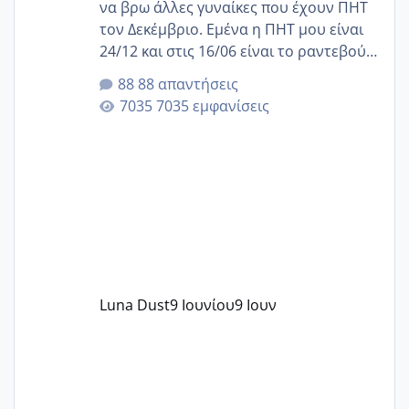
να βρω άλλες γυναίκες που έχουν ΠΗΤ
τον Δεκέμβριο. Εμένα η ΠΗΤ μου είναι
24/12 και στις 16/06 είναι το ραντεβού
της αυχενικής διαφάνειας. Έχω αρκετό
88 απαντήσεις
άγχος και οι μέρες δεν φαίνεται να
7035 εμφανίσεις
περνάνε με τίποτα.
Luna Dust
9 Ιουνίου
9 Ιουν