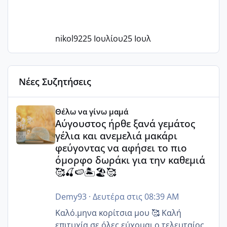
nikol92
25 Ιουλίου
25 Ιουλ
Νέες Συζητήσεις
Αύγουστος ήρθε ξανά γεμάτος γέλια και ανεμελιά μακάρι 
Θέλω να γίνω μαμά
Αύγουστος ήρθε ξανά γεμάτος
γέλια και ανεμελιά μακάρι
φεύγοντας να αφήσει το πιο
όμορφο δωράκι για την καθεμιά
🥰🍒🍉🏝️🏖️🥰
Demy93
·
Δευτέρα στις 08:39 AM
Καλό.μηνα κορίτσια μου 🥰 Καλή
επιτυχία σε όλες,εύχομαι ο τελευταίος