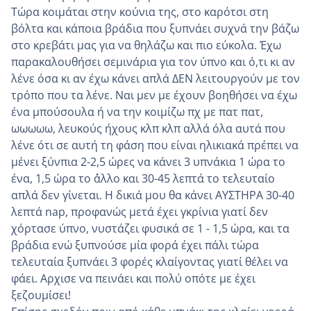
Τώρα κοιμάται στην κούνια της, στο καρότσι στη
βόλτα και κάποια βράδια που ξυπνάει συχνά την βάζω
στο κρεβάτι μας για να θηλάζω και πιο εύκολα. Έχω
παρακαλουθήσει σεμινάρια για τον ύπνο και ό,τι κι αν
λένε όσα κι αν έχω κάνει απλά ΔΕΝ λειτουργούν με τον
τρόπο που τα λένε. Ναι μεν με έχουν βοηθήσει να έχω
ένα μπούσουλα ή να την κοιμίζω πχ με πατ πατ,
ωωωωω, λευκούς ήχους κλπ κλπ αλλά όλα αυτά που
λένε ότι σε αυτή τη φάση που είναι ηλικιακά πρέπει να
μένει ξύνπια 2-2,5 ώρες να κάνει 3 υπνάκια 1 ώρα το
ένα, 1,5 ώρα το α΄΄΄΄λλο και 30-45 λεπτά το τελευταίο
απλά δεν γίνεται. Η δικιά μου θα κάνει ΑΥΣΤΗΡΑ 30-40
λεπτά nap, προφανω΄ς μετά έχει γκρίνια γιατί δεν
χόρτασε ύπνο, νυστάζει φυσικά σε 1 - 1,5 ώρα, και τα
βράδια ενώ ξυπνούσε μία φορά έχει πάλι τώρα
τελευταία ξυπνάει 3 φορές κλαίγοντας γιατί θέλει να
φάει. Αρχισε να πεινάει και πολύ οπότε με έχει
ξεζουμίσει!