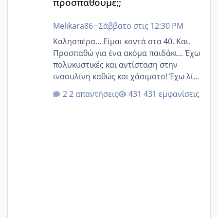
προσπαθούμε;;
Melikara86
·
Σάββατο στις 12:30 PM
Καλησπέρα... Είμαι κοντά στα 40. Και.
Προσπαθώ για ένα ακόμα παιδάκι... Έχω
πολυκυστικές και αντίσταση στην
ινσουλίνη καθώς και χάσιμοτο! Έχω λίγα
κιλά παραπάνω και όσο κ αν προσπαθώ
2 απαντήσεις
431 εμφανίσεις
δεν χάνω εύκολα! Προσπαθώ για ακόμη
ένα παιδί εδώ και 1,5 χρόνο! Θέλετε να
γράψετε όσες κοπέλες είστε σε
παρόμοια φάση;; Αυτή την στιγμή έχω
δύο χαμένους κύκλους δεν έχω έρθει
περίοδο αυτό τον μήνα περίμενα 20 δεν
ήρθα απλά είδα λίγα ροζ έκανα υπέρηχο
την επομενη μέρα και το ενδομήτριό
ήταν 11,1 χιλιοστά πολύ κα