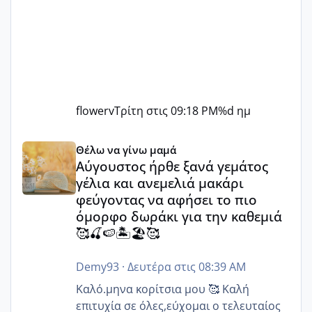
flowerv
Τρίτη στις 09:18 PM
%d ημ
Αύγουστος ήρθε ξανά γεμάτος γέλια και ανεμελιά μακάρι 
Θέλω να γίνω μαμά
Αύγουστος ήρθε ξανά γεμάτος
γέλια και ανεμελιά μακάρι
φεύγοντας να αφήσει το πιο
όμορφο δωράκι για την καθεμιά
🥰🍒🍉🏝️🏖️🥰
Demy93
·
Δευτέρα στις 08:39 AM
Καλό.μηνα κορίτσια μου 🥰 Καλή
επιτυχία σε όλες,εύχομαι ο τελευταίος