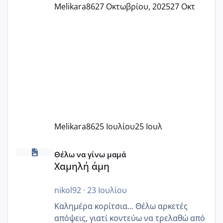
Melikara86
27 Οκτωβρίου, 2025
27 Οκτ
Melikara86
25 Ιουλίου
25 Ιουλ
Χαμηλή άμη
Θέλω να γίνω μαμά
Χαμηλή άμη
nikol92
·
23 Ιουλίου
Καλημέρα κορίτσια... Θέλω αρκετές
απόψεις, γιατί κοντεύω να τρελαθώ από