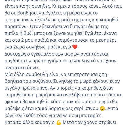
είναι επίσης σύνηθες. Κι έμενα τόσους κάνει. Αυτό που
θα σε βοηθήσει να βγάλεις τη μέρα είναι το
μεσημεράκι να ξαπλώσεις μαζί της μπας και κοιμηθεί
παραπάνω. Όταν ξεκινήσει να ξυπνάει δώσε της
πιπίλα ή βυζί μπας και ξανακοιμηθεί. Εγώ έτσι έκανα
και στα 2 μου παιδιά και κοιμόντουσαν το μεσημέρι
ένα 2ωρο συνήθως, μαζί κι εγώ
❤️
Δυστυχώς ο εγκέφαλος των μωρών αναπτύσεται
ραγδαία τον πρώτο χρόνο και είναι λογικό να έχουν
αναστατο ύπνο.
Μία άλλη συμβουλή είναι να επιστρατεύσεις τη
βοήθεια του συζύγου. Συνήθως τα μωρά κάνουν έναν
μεγάλο πρώτο ύπνο. Αν μπορείς να κοιμηθείς όταν
κοιμηθεί και η μικρή και να αναλάβει το πρώτο τάισμα
(φυσικά θα κοιμηθείς κάπου μακριά από το μωρό) θα
μαζέψεις έτσι καμιά 5αρια ώρες σερί ύπνου
. Αυτό
😊
κάνω εγώ κάθε τόσο για να γεμίσω μπαταρίες.
Κατά τα άλλα κουράγιο
Μετά τον χρόνο στρώνει
💪