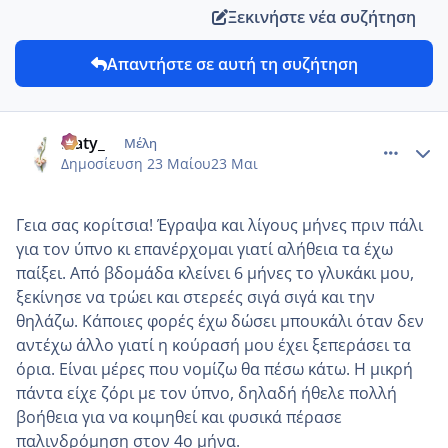
Ξεκινήστε νέα συζήτηση
Απαντήστε σε αυτή τη συζήτηση
comment_1431389
Author stats
Naty_
Μέλη
Δημοσίευση
23 Μαίου
23 Μαι
Γεια σας κορίτσια! Έγραψα και λίγους μήνες πριν πάλι
για τον ύπνο κι επανέρχομαι γιατί αλήθεια τα έχω
παίξει. Από βδομάδα κλείνει 6 μήνες το γλυκάκι μου,
ξεκίνησε να τρώει και στερεές σιγά σιγά και την
θηλάζω. Κάποιες φορές έχω δώσει μπουκάλι όταν δεν
αντέχω άλλο γιατί η κούρασή μου έχει ξεπεράσει τα
όρια. Είναι με΄ρες που νομίζω θα πέσω κάτω. Η μικρή
πάντα είχε ζόρι με τον ύπνο, δηλαδή ήθελε πολλή
βοήθεια για να κοιμηθεί και φυσικά πέρασε
παλινδρόμηση στον 4ο μήνα.