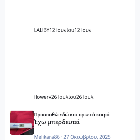
LALIBY
12 Ιουνίου
12 Ιουν
flowerv
26 Ιουλίου
26 Ιουλ
Έχω μπερδευτεί
Προσπαθώ εδώ και αρκετό καιρό
Έχω μπερδευτεί
Melikara86
·
27 Οκτωβρίου, 2025