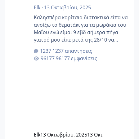
Elk
·
13 Οκτωβρίου, 2025
Καλησπέρα κορίτσια διστακτικά είπα να
ανοίξω το θεματάκι για τα μωράκια του
Μαΐου εγώ είμαι 9 εβδ σήμερα πήγα
γιατρό μου είπε μετά της 28/10 να
κλείσω ραντεβού για την αυχενική είναι
1237 απαντήσεις
καμιά άλλη κοπέλα να γεννάει Μάιο ;;
96177 εμφανίσεις
Elk
13 Οκτωβρίου, 2025
13 Οκτ