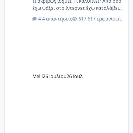
τι ακριβώς ισχύει. Τι καλύπτει? Από όσο
έχω ψάξει στο ίντερνετ έχω καταλάβει
ότι το βαουτσερ καλύπτει όλα τα
4 απαντήσεις
617 εμφανίσεις
δίδακτρα και τα τροφεια του ιδιωτικού
παιδικού σταθμού για όποιον το έχει
πάρει. Οι παιδικοί σταθμοί έχουν
υπογράψει σύμβαση με την ΕΕΤΑΑ ότι
δέχονται παιδιά με βαουτσερ και ότι
αυτό τα καλύπτει όλα εκτός από έξτρα
όπως σχολικό λεωφορείο κτλ. Είναι
παράνομο να χρεώνουν κάτι επιπλέον.
Melli
26 Ιουλίου
26 Ιουλ
Εγώ πήγα σε έναν ιδιωτικό παιδικό στ