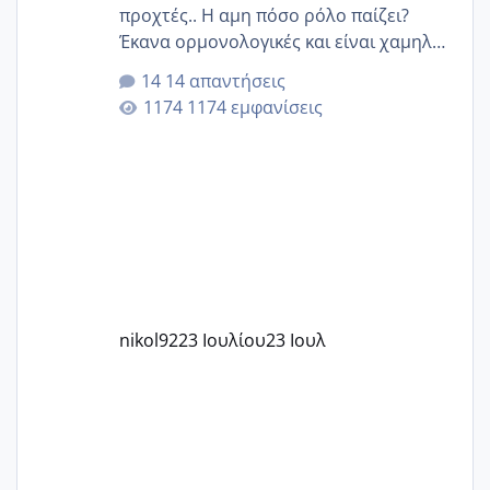
προχτές.. Η αμη πόσο ρόλο παίζει?
Έκανα ορμονολογικές και είναι χαμηλή
για την ηλικία μου.. Είχα ήδη μια
14 απαντήσεις
εγκυμοσύνη, που έπρεπε να τερματιστεί
1174 εμφανίσεις
στην 27η εβδομάδα και προσπαθώ 7
μήνες ήδη και αρχίζω να αγχώνομαι με
το 1,18... Είμαι 33.. Κάποια που να έμεινε
με χαμηλή άμη???
nikol92
23 Ιουλίου
23 Ιουλ