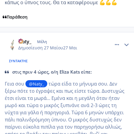
κάπως ο ύπνος τους. Θα τα καταφέρουμε
💪
💪
💪
Παράθεση
comment_1431464
Author stats
Naty_
Μέλη
Δημοσίευση
27 Μαίου
27 Μαι
ΣΥΝΤΆΚΤΗΣ
στις πριν 4 ώρες, ο/η Eliza Kats είπε:
Γεια σου
τώρα είδα το μήνυμα σου. Δεν
@Naty_
ξέρω πότε το έγραψες και πως είστε τώρα. Δυστυχώς
έτσι είναι τα μωρά... Εμένα και η μεγάλη όταν ήταν
μωρό και τώρα ο μικρός ξυπνάνε ανά 2-3 ώρες τη
νύχτα για γάλα ή παρηγοριά. Τώρα 6 μηνών υπάρχει
πάλι παλινδρόμηση ύπνου. Ο μικρός δυστυχώς δεν
παίρνει εύκολα πιπίλα για τον παρηγορήσω αλλιώς,