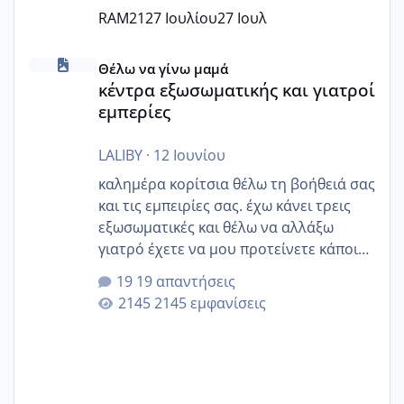
RAM21
27 Ιουλίου
27 Ιουλ
κέντρα εξωσωματικής και γιατροί εμπερίες
Θέλω να γίνω μαμά
κέντρα εξωσωματικής και γιατροί
εμπερίες
LALIBY
·
12 Ιουνίου
καλημέρα κορίτσια θέλω τη βοήθειά σας
και τις εμπειρίες σας. έχω κάνει τρεις
εξωσωματικές και θέλω να αλλάξω
γιατρό έχετε να μου προτείνετε κάποιον
που μείνατε ευχαριστημένες και είχατε
19 απαντήσεις
επιιτυχία? έκανα στο υγεία με τον
2145 εμφανίσεις
ζερβομανωλάκη (δεν το εψαξε καθόλου
το θέμα δεν μου άρεσε καθο΄λου) και
στο γένεσις με τον πάντο