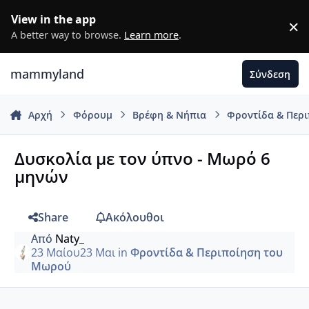
Μετάβαση σε περιεχόμενο
View in the app
×
D
A better way to browse.
Learn more
.
mammyland
Σύνδεση
Αρχή
Φόρουμ
Βρέφη & Νήπια
Φροντίδα & Περ
Δυσκολία με τον ύπνο - Μωρό 6
μηνών
Share
Ακόλουθοι
Από
Naty_
23 Μαίου
23 Μαι
in
Φροντίδα & Περιποίηση του
Μωρού