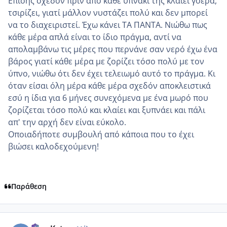
Επίσης σχεδόν πριν από κάθε υπνάκι της κλαίει γοερά,
τσιρίζει, γιατί μάλλον νυστάζει πολύ και δεν μπορεί
να το διαχειριστεί. Έχω κάνει ΤΑ ΠΑΝΤΑ. Νιώθω πως
κάθε μέρα απλά είναι το ίδιο πράγμα, αντί να
απολαμβάνω τις μέρες που περνάνε σαν νερό έχω ένα
βάρος γιατί κάθε μέρα με ζορίζει τόσο πολύ με τον
ύπνο, νιώθω ότι δεν έχει τελειωμό αυτό το πράγμα. Κι
όταν είσαι όλη μέρα κάθε μέρα σχεδόν αποκλειστικά
εσύ η ίδια για 6 μήνες συνεχόμενα με ένα μωρό που
ζορίζεται τόσο πολύ και κλαίει και ξυπνάει και πάλι
απ' την αρχή δεν είναι εύκολο.
Οποιαδήποτε συμβουλή από κάποια που το έχει
βιώσει καλοδεχούμενη!
Παράθεση
comment_1431458
Author stats