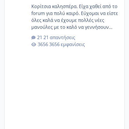
Κορίτσια καλησπέρα. Είχα χαθεί από το
forum για πολύ καιρό. Εύχομαι να είστε
όλες καλά να έχουμε πολλές νέες
μανούλες με το καλό να γεννήσουν
αυτές που ήδη περιμένουν. Να πάρουν
21 απαντήσεις
γερα μωράκια στην αγκαλίτσα τους
3656 εμφανίσεις
🙏🏼🙏🏼 Ας πάμε λοιπόν στο θέμα μου.
Τελευταία περίοδο 25 σεπτεμβρίου
Εδώ και τέσσερις πέντε μέρες νιώθω
αρρωστη δεν έχω κουράγιο για τίποτα
πονάει πολύ το στήθος μου και τα δύο
και βάζω θερμόμετρο και έχω συνεχώς
37 με 37, 3 Έτσι λοιπόν είπα να κάνω
ένα τεστ την παρασ