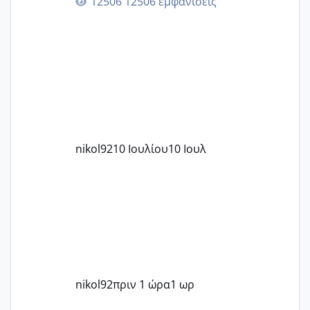
12506 εμφανίσεις
nikol92
10 Ιουλίου
10 Ιουλ
nikol92
πριν 1 ώρα
1 ωρ