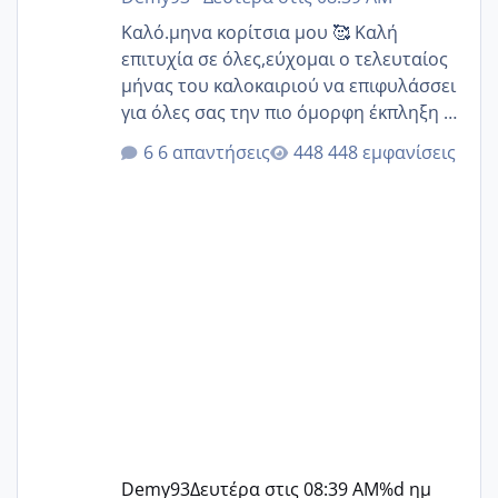
Καλό.μηνα κορίτσια μου 🥰 Καλή
επιτυχία σε όλες,εύχομαι ο τελευταίος
μήνας του καλοκαιριού να επιφυλάσσει
για όλες σας την πιο όμορφη έκπληξη 🧿
@Elk @Melikara86 @Παρασκευαιδου
6 απαντήσεις
448 εμφανίσεις
@Zenia z @melitiniღ @Christi.D.
@flowerv @Riaa @Ngsofia
Demy93
Δευτέρα στις 08:39 AM
%d ημ