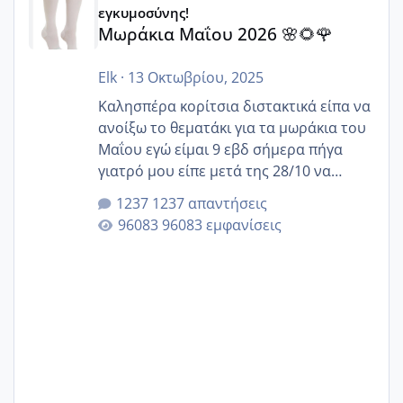
εγκυμοσύνης!
Μωράκια Μαΐου 2026 🌸🌻🌹
Elk
·
13 Οκτωβρίου, 2025
Καλησπέρα κορίτσια διστακτικά είπα να
ανοίξω το θεματάκι για τα μωράκια του
Μαΐου εγώ είμαι 9 εβδ σήμερα πήγα
γιατρό μου είπε μετά της 28/10 να
κλείσω ραντεβού για την αυχενική είναι
1237 απαντήσεις
καμιά άλλη κοπέλα να γεννάει Μάιο ;;
96083 εμφανίσεις