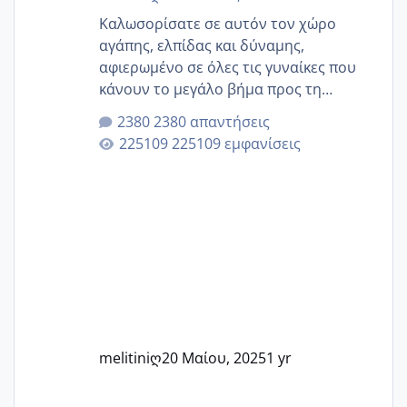
Καλωσορίσατε σε αυτόν τον χώρο
αγάπης, ελπίδας και δύναμης,
αφιερωμένο σε όλες τις γυναίκες που
κάνουν το μεγάλο βήμα προς τη
μητρότητα μέσω εξωσωματικής το 2025.
2380 απαντήσεις
Εδώ θα μοιραστούμε αγωνίες, χαρές,
225109 εμφανίσεις
εμπειρίες και κάθε μικρή ή μεγάλη
στιγμή αυτού του ξεχωριστού ταξιδιού.
Καμία δεν είναι μόνη – όλες μαζί
μπορούμε να στηρίξουμε η μία την
άλλη, να δώσουμε κουράγιο στις
δύσκολες στιγμές και να γιορτάσουμε
τις μικρές και μεγάλες νίκες. Είτε είστε
στο στάδιο της προετοιμασίας, είτε
ετοιμάζεστε
melitiniღ
20 Μαίου, 2025
1 yr