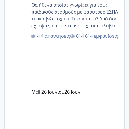
Θα ήθελα οποίος γνωρίζει για τους
παιδικούς σταθμούς με βαουτσερ ΕΣΠΑ
τι ακριβώς ισχύει. Τι καλύπτει? Από όσο
έχω ψάξει στο ίντερνετ έχω καταλάβει
ότι το βαουτσερ καλύπτει όλα τα
4 απαντήσεις
614 εμφανίσεις
δίδακτρα και τα τροφεια του ιδιωτικού
παιδικού σταθμού για όποιον το έχει
πάρει. Οι παιδικοί σταθμοί έχουν
υπογράψει σύμβαση με την ΕΕΤΑΑ ότι
δέχονται παιδιά με βαουτσερ και ότι
αυτό τα καλύπτει όλα εκτός από έξτρα
όπως σχολικό λεωφορείο κτλ. Είναι
παράνομο να χρεώνουν κάτι επιπλέον.
Melli
26 Ιουλίου
26 Ιουλ
Εγώ πήγα σε έναν ιδιωτικό παιδικό στ