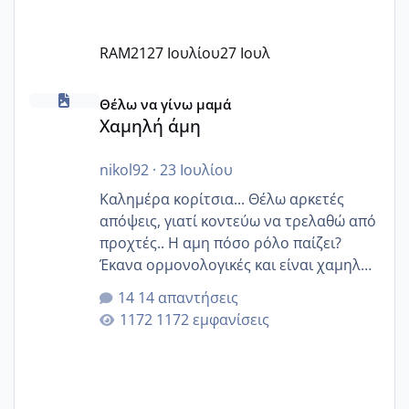
RAM21
27 Ιουλίου
27 Ιουλ
Χαμηλή άμη
Θέλω να γίνω μαμά
Χαμηλή άμη
nikol92
·
23 Ιουλίου
Καλημέρα κορίτσια... Θέλω αρκετές
απόψεις, γιατί κοντεύω να τρελαθώ από
προχτές.. Η αμη πόσο ρόλο παίζει?
Έκανα ορμονολογικές και είναι χαμηλή
για την ηλικία μου.. Είχα ήδη μια
14 απαντήσεις
εγκυμοσύνη, που έπρεπε να τερματιστεί
1172 εμφανίσεις
στην 27η εβδομάδα και προσπαθώ 7
μήνες ήδη και αρχίζω να αγχώνομαι με
το 1,18... Είμαι 33.. Κάποια που να έμεινε
με χαμηλή άμη???