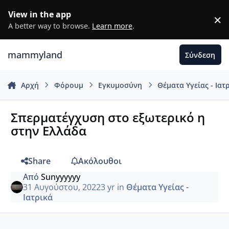
Μετάβαση σε περιεχόμενο
View in the app
×
D
A better way to browse.
Learn more
.
mammyland
Σύνδεση
Αρχή
Φόρουμ
Εγκυμοσύνη
Θέματα Υγείας - Ιατ
Σπερματέγχυση στο εξωτερικό η
στην Ελλάδα
Share
Ακόλουθοι
Από
Sunyyyyyy
31 Αυγούστου, 2022
3 yr
in
Θέματα Υγείας -
Ιατρικά