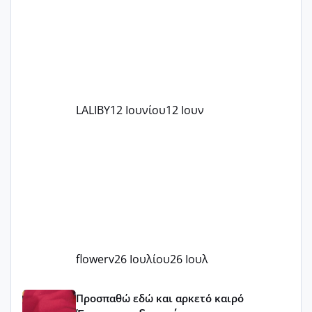
στο γένεσις με τον πάντο
LALIBY
12 Ιουνίου
12 Ιουν
flowerv
26 Ιουλίου
26 Ιουλ
Έχω μπερδευτεί
Προσπαθώ εδώ και αρκετό καιρό