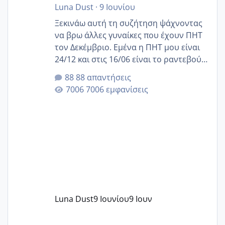
Luna Dust
·
9 Ιουνίου
Ξεκινάω αυτή τη συζήτηση ψάχνοντας
να βρω άλλες γυναίκες που έχουν ΠΗΤ
τον Δεκέμβριο. Εμένα η ΠΗΤ μου είναι
24/12 και στις 16/06 είναι το ραντεβού
της αυχενικής διαφάνειας. Έχω αρκετό
88 απαντήσεις
άγχος και οι μέρες δεν φαίνεται να
7006 εμφανίσεις
περνάνε με τίποτα.
Luna Dust
9 Ιουνίου
9 Ιουν