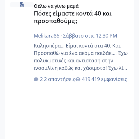
Πόσες είμαστε κοντά 40 και προσπαθούμε;;
Θέλω να γίνω μαμά
Πόσες είμαστε κοντά 40 και
προσπαθούμε;;
Melikara86
·
Σάββατο στις 12:30 PM
Καλησπέρα... Είμαι κοντά στα 40. Και.
Προσπαθώ για ένα ακόμα παιδάκι... Έχω
πολυκυστικές και αντίσταση στην
ινσουλίνη καθώς και χάσιμοτο! Έχω λίγα
κιλά παραπάνω και όσο κ αν προσπαθώ
2 απαντήσεις
419 εμφανίσεις
δεν χάνω εύκολα! Προσπαθώ για ακόμη
ένα παιδί εδώ και 1,5 χρόνο! Θέλετε να
γράψετε όσες κοπέλες είστε σε
παρόμοια φάση;; Αυτή την στιγμή έχω
δύο χαμένους κύκλους δεν έχω έρθει
περίοδο αυτό τον μήνα περίμενα 20 δεν
ήρθα απλά είδα λίγα ροζ έκανα υπέρηχο
την επομενη μέρα και το ενδομήτριό