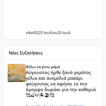
nikol92
25 Ιουλίου
25 Ιουλ
Νέες Συζητήσεις
Αύγουστος ήρθε ξανά γεμάτος γέλια και ανεμελιά μακάρι 
Θέλω να γίνω μαμά
Αύγουστος ήρθε ξανά γεμάτος
γέλια και ανεμελιά μακάρι
φεύγοντας να αφήσει το πιο
όμορφο δωράκι για την καθεμιά
🥰🍒🍉🏝️🏖️🥰