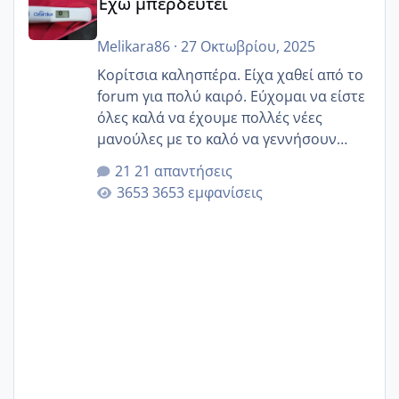
Έχω μπερδευτεί
Melikara86
·
27 Οκτωβρίου, 2025
Κορίτσια καλησπέρα. Είχα χαθεί από το
forum για πολύ καιρό. Εύχομαι να είστε
όλες καλά να έχουμε πολλές νέες
μανούλες με το καλό να γεννήσουν
αυτές που ήδη περιμένουν. Να πάρουν
21 απαντήσεις
γερα μωράκια στην αγκαλίτσα τους
3653 εμφανίσεις
🙏🏼🙏🏼 Ας πάμε λοιπόν στο θέμα μου.
Τελευταία περίοδο 25 σεπτεμβρίου
Εδώ και τέσσερις πέντε μέρες νιώθω
αρρωστη δεν έχω κουράγιο για τίποτα
πονάει πολύ το στήθος μου και τα δύο
και βάζω θερμόμετρο και έχω συνεχώς
37 με 37, 3 Έτσι λοιπόν είπα να κάνω
ένα τεστ την παρασ