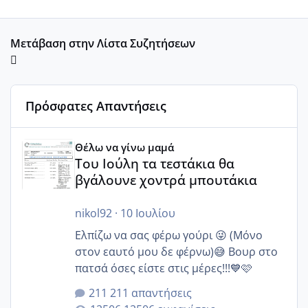
Μετάβαση στην Λίστα Συζητήσεων
Πρόσφατες Απαντήσεις
Του Ιούλη τα τεστάκια θα βγάλουνε χοντρά μπουτάκια
Θέλω να γίνω μαμά
Του Ιούλη τα τεστάκια θα
βγάλουνε χοντρά μπουτάκια
nikol92
·
10 Ιουλίου
Ελπίζω να σας φέρω γούρι 😜 (Μόνο
στον εαυτό μου δε φέρνω)😅 Βουρ στο
πατσά όσες είστε στις μέρες!!!💙🩷
211 απαντήσεις