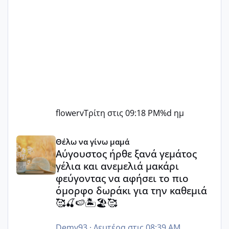
flowerv
Τρίτη στις 09:18 PM
%d ημ
Αύγουστος ήρθε ξανά γεμάτος γέλια και ανεμελιά μακάρι 
Θέλω να γίνω μαμά
Αύγουστος ήρθε ξανά γεμάτος
γέλια και ανεμελιά μακάρι
φεύγοντας να αφήσει το πιο
όμορφο δωράκι για την καθεμιά
🥰🍒🍉🏝️🏖️🥰
Demy93
·
Δευτέρα στις 08:39 AM