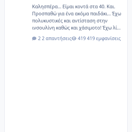
Καλησπέρα... Είμαι κοντά στα 40. Και.
Προσπαθώ για ένα ακόμα παιδάκι... Έχω
πολυκυστικές και αντίσταση στην
ινσουλίνη καθώς και χάσιμοτο! Έχω λίγα
κιλά παραπάνω και όσο κ αν προσπαθώ
2 απαντήσεις
419 εμφανίσεις
δεν χάνω εύκολα! Προσπαθώ για ακόμη
ένα παιδί εδώ και 1,5 χρόνο! Θέλετε να
γράψετε όσες κοπέλες είστε σε
παρόμοια φάση;; Αυτή την στιγμή έχω
δύο χαμένους κύκλους δεν έχω έρθει
περίοδο αυτό τον μήνα περίμενα 20 δεν
ήρθα απλά είδα λίγα ροζ έκανα υπέρηχο
την επομενη μέρα και το ενδομήτριό
ήταν 11,1 χιλιοστά πολύ κα