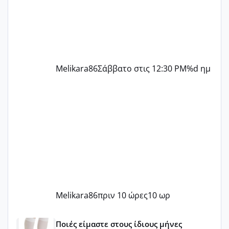
ήταν 11,1 χιλιοστά πολύ κα
Melikara86
Σάββατο στις 12:30 PM
%d ημ
Melikara86
πριν 10 ώρες
10 ωρ
Μωράκια Μαΐου 2026 🌸🌻🌹
Ποιές είμαστε στους ίδιους μήνες