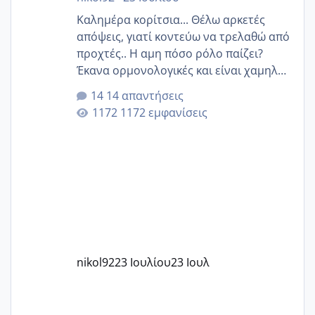
Καλημέρα κορίτσια... Θέλω αρκετές
απόψεις, γιατί κοντεύω να τρελαθώ από
προχτές.. Η αμη πόσο ρόλο παίζει?
Έκανα ορμονολογικές και είναι χαμηλή
για την ηλικία μου.. Είχα ήδη μια
14 απαντήσεις
εγκυμοσύνη, που έπρεπε να τερματιστεί
1172 εμφανίσεις
στην 27η εβδομάδα και προσπαθώ 7
μήνες ήδη και αρχίζω να αγχώνομαι με
το 1,18... Είμαι 33.. Κάποια που να έμεινε
με χαμηλή άμη???
nikol92
23 Ιουλίου
23 Ιουλ