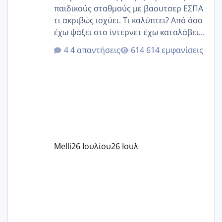
παιδικούς σταθμούς με βαουτσερ ΕΣΠΑ
τι ακριβώς ισχύει. Τι καλύπτει? Από όσο
έχω ψάξει στο ίντερνετ έχω καταλάβει
ότι το βαουτσερ καλύπτει όλα τα
4 απαντήσεις
614 εμφανίσεις
δίδακτρα και τα τροφεια του ιδιωτικού
παιδικού σταθμού για όποιον το έχει
πάρει. Οι παιδικοί σταθμοί έχουν
υπογράψει σύμβαση με την ΕΕΤΑΑ ότι
δέχονται παιδιά με βαουτσερ και ότι
αυτό τα καλύπτει όλα εκτός από έξτρα
όπως σχολικό λεωφορείο κτλ. Είναι
παράνομο να χρεώνουν κάτι επιπλέον.
Melli
26 Ιουλίου
26 Ιουλ
Εγώ πήγα σε έναν ιδιωτικό παιδικό στ