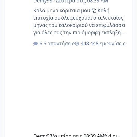
Demy93
·
Δευτέρα στις 08:39 AM
Καλό.μηνα κορίτσια μου 🥰 Καλή
επιτυχία σε όλες,εύχομαι ο τελευταίος
μήνας του καλοκαιριού να επιφυλάσσει
για όλες σας την πιο όμορφη έκπληξη 🧿
@Elk @Melikara86 @Παρασκευαιδου
6 απαντήσεις
448 εμφανίσεις
@Zenia z @melitiniღ @Christi.D.
@flowerv @Riaa @Ngsofia
Demy93
Δευτέρα στις 08:39 AM
%d ημ