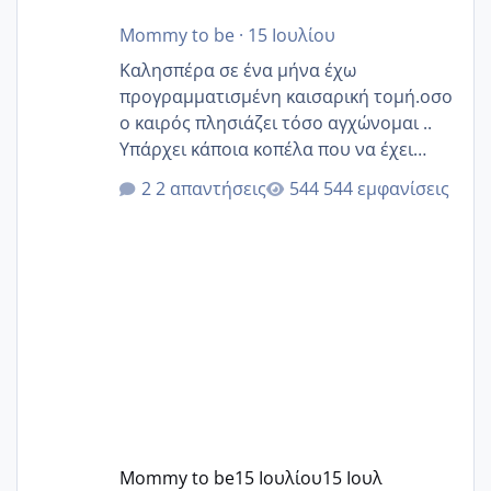
Mommy to be
·
15 Ιουλίου
Καλησπέρα σε ένα μήνα έχω
προγραμματισμένη καισαρική τομή.οσο
ο καιρός πλησιάζει τόσο αγχώνομαι ..
Υπάρχει κάποια κοπέλα που να έχει
παρόμοιο ιστορικό να μας πει την
2 απαντήσεις
544 εμφανίσεις
εμπειρία της;Να σημειώσω είναι η
δεύτερη εγκυμοσύνη μου και καισαρική
στην πρώτη είχα κάνει ολική νάρκωση
..βέβαια δεν είχα κανένα άγχος και
στρες ήταν επιλογή για ιατρικούς
λόγους της δεδομένης στιγμής.
Mommy to be
15 Ιουλίου
15 Ιουλ