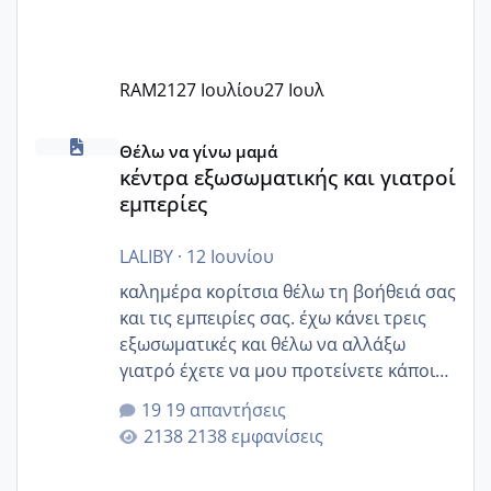
RAM21
27 Ιουλίου
27 Ιουλ
κέντρα εξωσωματικής και γιατροί εμπερίες
Θέλω να γίνω μαμά
κέντρα εξωσωματικής και γιατροί
εμπερίες
LALIBY
·
12 Ιουνίου
καλημέρα κορίτσια θέλω τη βοήθειά σας
και τις εμπειρίες σας. έχω κάνει τρεις
εξωσωματικές και θέλω να αλλάξω
γιατρό έχετε να μου προτείνετε κάποιον
που μείνατε ευχαριστημένες και είχατε
19 απαντήσεις
επιιτυχία? έκανα στο υγεία με τον
2138 εμφανίσεις
ζερβομανωλάκη (δεν το εψαξε καθόλου
το θέμα δεν μου άρεσε καθο΄λου) και