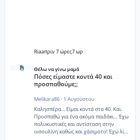
Riaa
πριν 7 ώρες
7 ωρ
Πόσες είμαστε κοντά 40 και προσπαθούμε;;
Θέλω να γίνω μαμά
Πόσες είμαστε κοντά 40 και
προσπαθούμε;;
Melikara86
·
1 Αυγούστου
Καλησπέρα... Είμαι κοντά στα 40. Και.
Προσπαθώ για ένα ακόμα παιδάκι... Έχω
πολυκυστικές και αντίσταση στην
ινσουλίνη καθώς και χάσιμοτο! Έχω λίγα
κιλά παραπάνω και όσο κ αν προσπαθώ