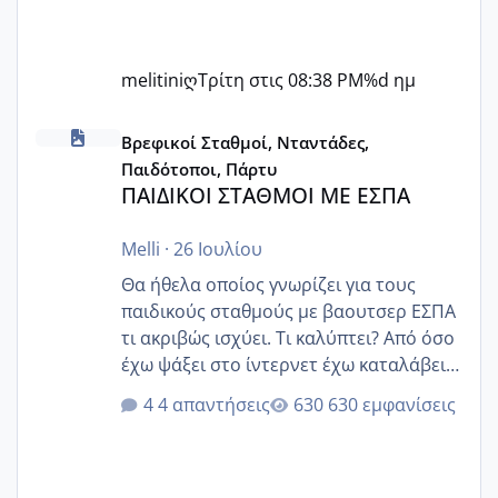
melitiniღ
Τρίτη στις 08:38 PM
%d ημ
ΠΑΙΔΙΚΟΙ ΣΤΑΘΜΟΙ ΜΕ ΕΣΠΑ
Βρεφικοί Σταθμοί, Νταντάδες,
Παιδότοποι, Πάρτυ
ΠΑΙΔΙΚΟΙ ΣΤΑΘΜΟΙ ΜΕ ΕΣΠΑ
Melli
·
26 Ιουλίου
Θα ήθελα οποίος γνωρίζει για τους
παιδικούς σταθμούς με βαουτσερ ΕΣΠΑ
τι ακριβώς ισχύει. Τι καλύπτει? Από όσο
έχω ψάξει στο ίντερνετ έχω καταλάβει
ότι το βαουτσερ καλύπτει όλα τα
4 απαντήσεις
630 εμφανίσεις
δίδακτρα και τα τροφεια του ιδιωτικού
παιδικού σταθμού για όποιον το έχει
πάρει. Οι παιδικοί σταθμοί έχουν
υπογράψει σύμβαση με την ΕΕΤΑΑ ότι