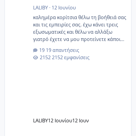
LALIBY
·
12 Ιουνίου
καλημέρα κορίτσια θέλω τη βοήθειά σας
και τις εμπειρίες σας. έχω κάνει τρεις
εξωσωματικές και θέλω να αλλάξω
γιατρό έχετε να μου προτείνετε κάποιον
που μείνατε ευχαριστημένες και είχατε
19 απαντήσεις
επιιτυχία? έκανα στο υγεία με τον
2152 εμφανίσεις
ζερβομανωλάκη (δεν το εψαξε καθόλου
το θέμα δεν μου άρεσε καθο΄λου) και
στο γένεσις με τον πάντο
LALIBY
12 Ιουνίου
12 Ιουν