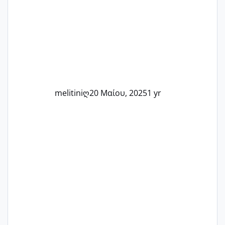
Καμία δεν είναι μόνη – όλες μαζί
μπορούμε να στηρίξουμε η μία την
άλλη, να δώσουμε κουράγιο στις
δύσκολες στιγμές και να γιορτάσουμε
τις μικρές και μεγάλες νίκες. Είτε είστε
στο στάδιο της προετοιμασίας, είτε
ετοιμάζεστε
melitiniღ
20 Μαίου, 2025
1 yr