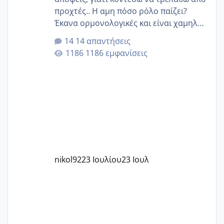
προχτές.. Η αμη πόσο ρόλο παίζει?
Έκανα ορμονολογικές και είναι χαμηλή
για την ηλικία μου.. Είχα ήδη μια
14 απαντήσεις
εγκυμοσύνη, που έπρεπε να τερματιστεί
1186 εμφανίσεις
στην 27η εβδομάδα και προσπαθώ 7
μήνες ήδη και αρχίζω να αγχώνομαι με
το 1,18... Είμαι 33.. Κάποια που να έμεινε
με χαμηλή άμη???
nikol92
23 Ιουλίου
23 Ιουλ