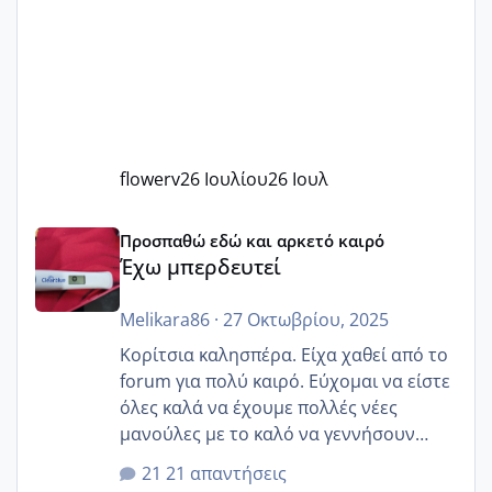
flowerv
26 Ιουλίου
26 Ιουλ
Έχω μπερδευτεί
Προσπαθώ εδώ και αρκετό καιρό
Έχω μπερδευτεί
Melikara86
·
27 Οκτωβρίου, 2025
Κορίτσια καλησπέρα. Είχα χαθεί από το
forum για πολύ καιρό. Εύχομαι να είστε
όλες καλά να έχουμε πολλές νέες
μανούλες με το καλό να γεννήσουν
αυτές που ήδη περιμένουν. Να πάρουν
21 απαντήσεις
γερα μωράκια στην αγκαλίτσα τους