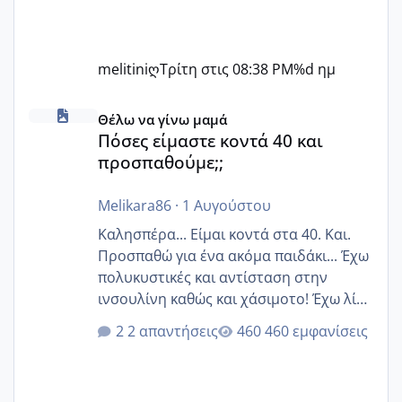
melitiniღ
Τρίτη στις 08:38 PM
%d ημ
Πόσες είμαστε κοντά 40 και προσπαθούμε;;
Θέλω να γίνω μαμά
Πόσες είμαστε κοντά 40 και
προσπαθούμε;;
Melikara86
·
1 Αυγούστου
Καλησπέρα... Είμαι κοντά στα 40. Και.
Προσπαθώ για ένα ακόμα παιδάκι... Έχω
πολυκυστικές και αντίσταση στην
ινσουλίνη καθώς και χάσιμοτο! Έχω λίγα
κιλά παραπάνω και όσο κ αν προσπαθώ
2 απαντήσεις
460 εμφανίσεις
δεν χάνω εύκολα! Προσπαθώ για ακόμη
ένα παιδί εδώ και 1,5 χρόνο! Θέλετε να
γράψετε όσες κοπέλες είστε σε