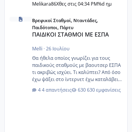
Melikara86
Χθες στις 04:34 PM
%d ημ
ΠΑΙΔΙΚΟΙ ΣΤΑΘΜΟΙ ΜΕ ΕΣΠΑ
Βρεφικοί Σταθμοί, Νταντάδες,
Παιδότοποι, Πάρτυ
ΠΑΙΔΙΚΟΙ ΣΤΑΘΜΟΙ ΜΕ ΕΣΠΑ
Melli
·
26 Ιουλίου
Θα ήθελα οποίος γνωρίζει για τους
παιδικούς σταθμούς με βαουτσερ ΕΣΠΑ
τι ακριβώς ισχύει. Τι καλύπτει? Από όσο
έχω ψάξει στο ίντερνετ έχω καταλάβει
ότι το βαουτσερ καλύπτει όλα τα
4 απαντήσεις
630 εμφανίσεις
δίδακτρα και τα τροφεια του ιδιωτικού
παιδικού σταθμού για όποιον το έχει
πάρει. Οι παιδικοί σταθμοί έχουν
υπογράψει σύμβαση με την ΕΕΤΑΑ ότι
δέχονται παιδιά με βαουτσερ και ότι
αυτό τα καλύπτει όλα εκτός από έξτρα