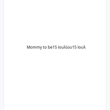
..βέβαια δεν είχα κανένα άγχος και
στρες ήταν επιλογή για ιατρικούς
λόγους της δεδομένης στιγμής.
Mommy to be
15 Ιουλίου
15 Ιουλ