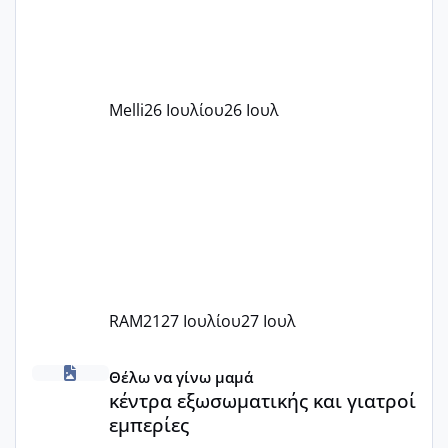
δέχονται παιδιά με βαουτσερ και ότι
αυτό τα καλύπτει όλα εκτός από έξτρα
όπως σχολικό λεωφορείο κτλ. Είναι
παράνομο να χρεώνουν κάτι επιπλέον.
Melli
26 Ιουλίου
26 Ιουλ
Εγώ πήγα σε έναν ιδιωτικό παιδικό στ
RAM21
27 Ιουλίου
27 Ιουλ
κέντρα εξωσωματικής και γιατροί εμπερίες
Θέλω να γίνω μαμά
κέντρα εξωσωματικής και γιατροί
εμπερίες