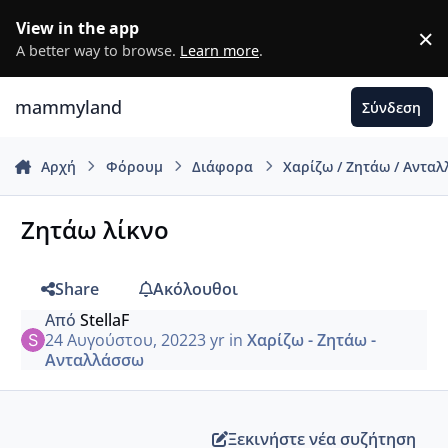
Μετάβαση σε περιεχόμενο
View in the app
×
D
A better way to browse.
Learn more
.
mammyland
Σύνδεση
Αρχή
Φόρουμ
Διάφορα
Χαρίζω / Ζητάω / Αντα
Ζητάω λίκνο
Share
Ακόλουθοι
Από
StellaF
24 Αυγούστου, 2022
3 yr
in
Χαρίζω - Ζητάω -
Ανταλλάσσω
Ξεκινήστε νέα συζήτηση