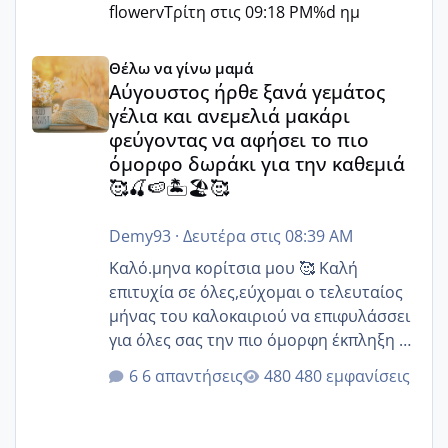
flowerv
Τρίτη στις 09:18 PM
%d ημ
Αύγουστος ήρθε ξανά γεμάτος γέλια και ανεμελιά μακάρι 
Θέλω να γίνω μαμά
Αύγουστος ήρθε ξανά γεμάτος
γέλια και ανεμελιά μακάρι
φεύγοντας να αφήσει το πιο
όμορφο δωράκι για την καθεμιά
🥰🍒🍉🏝️🏖️🥰
Demy93
·
Δευτέρα στις 08:39 AM
Καλό.μηνα κορίτσια μου 🥰 Καλή
επιτυχία σε όλες,εύχομαι ο τελευταίος
μήνας του καλοκαιριού να επιφυλάσσει
για όλες σας την πιο όμορφη έκπληξη 🧿
@Elk @Melikara86 @Παρασκευαιδου
6 απαντήσεις
480 εμφανίσεις
@Zenia z @melitiniღ @Christi.D.
@flowerv @Riaa @Ngsofia