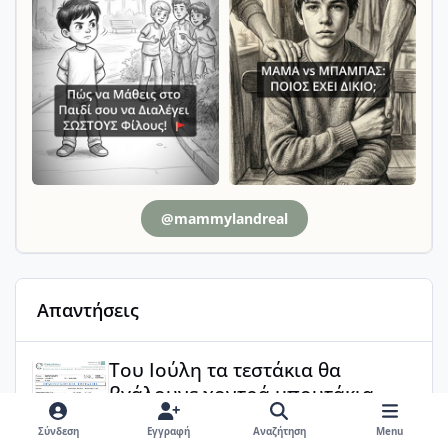
@mammylandreal
Απαντήσεις
Του Ιούλη τα τεστάκια θα βγάλουνε χοντρά μπουτάκια
Του Ιούλη τα τεστάκια θα
βγάλουνε χοντρά μπουτάκια
Τη κινητικότητα λες?
Σύνδεση
Εγγραφή
Αναζήτηση
Menu