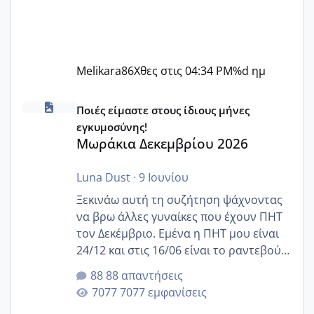
Melikara86
Χθες στις 04:34 PM
%d ημ
Μωράκια Δεκεμβρίου 2026
Ποιές είμαστε στους ίδιους μήνες
εγκυμοσύνης!
Μωράκια Δεκεμβρίου 2026
Luna Dust
·
9 Ιουνίου
Ξεκινάω αυτή τη συζήτηση ψάχνοντας
να βρω άλλες γυναίκες που έχουν ΠΗΤ
τον Δεκέμβριο. Εμένα η ΠΗΤ μου είναι
24/12 και στις 16/06 είναι το ραντεβού
της αυχενικής διαφάνειας. Έχω αρκετό
88 απαντήσεις
άγχος και οι μέρες δεν φαίνεται να
7077 εμφανίσεις
περνάνε με τίποτα.