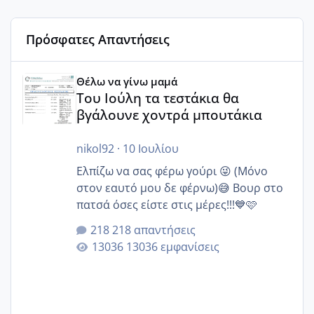
Πρόσφατες Απαντήσεις
Του Ιούλη τα τεστάκια θα βγάλουνε χοντρά μπουτάκια
Θέλω να γίνω μαμά
Του Ιούλη τα τεστάκια θα
βγάλουνε χοντρά μπουτάκια
nikol92
·
10 Ιουλίου
Ελπίζω να σας φέρω γούρι 😜 (Μόνο
στον εαυτό μου δε φέρνω)😅 Βουρ στο
πατσά όσες είστε στις μέρες!!!💙🩷
218 απαντήσεις
13036 εμφανίσεις