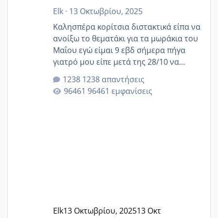
Elk
·
13 Οκτωβρίου, 2025
Καλησπέρα κορίτσια διστακτικά είπα να
ανοίξω το θεματάκι για τα μωράκια του
Μαΐου εγώ είμαι 9 εβδ σήμερα πήγα
γιατρό μου είπε μετά της 28/10 να
κλείσω ραντεβού για την αυχενική είναι
1238 απαντήσεις
καμιά άλλη κοπέλα να γεννάει Μάιο ;;
96461 εμφανίσεις
Elk
13 Οκτωβρίου, 2025
13 Οκτ