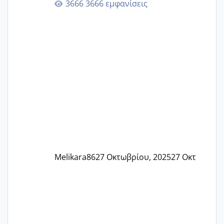
3666 εμφανίσεις
🙏🏼🙏🏼 Ας πάμε λοιπόν στο θέμα μου.
Τελευταία περίοδο 25 σεπτεμβρίου
Εδώ και τέσσερις πέντε μέρες νιώθω
αρρωστη δεν έχω κουράγιο για τίποτα
πονάει πολύ το στήθος μου και τα δύο
και βάζω θερμόμετρο και έχω συνεχώς
37 με 37, 3 Έτσι λοιπόν είπα να κάνω
ένα τεστ την παρασ
Melikara86
27 Οκτωβρίου, 2025
27 Οκτ