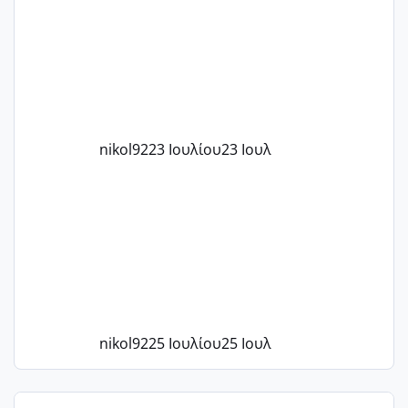
το 1,18... Είμαι 33.. Κάποια που να έμεινε
με χαμηλή άμη???
nikol92
23 Ιουλίου
23 Ιουλ
nikol92
25 Ιουλίου
25 Ιουλ