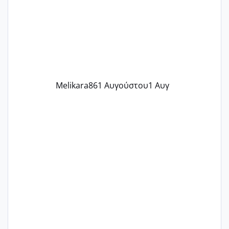
παρόμοια φάση;; Αυτή την στιγμή έχω
δύο χαμένους κύκλους δεν έχω έρθει
περίοδο αυτό τον μήνα περίμενα 20 δεν
ήρθα απλά είδα λίγα ροζ έκανα υπέρηχο
την επομενη μέρα και το ενδομήτριό
ήταν 11,1 χιλιοστά πολύ κα
Melikara86
1 Αυγούστου
1 Αυγ