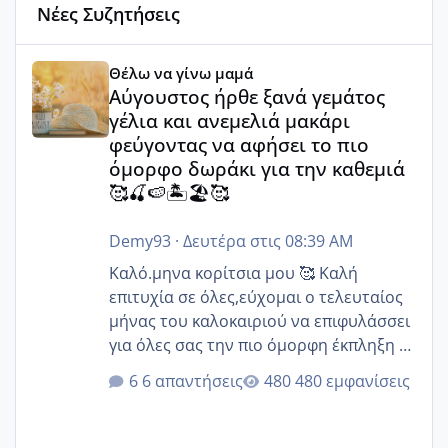
Νέες Συζητήσεις
Αύγουστος ήρθε ξανά γεμάτος γέλια και ανεμελιά μακάρι 
Θέλω να γίνω μαμά
Αύγουστος ήρθε ξανά γεμάτος
γέλια και ανεμελιά μακάρι
φεύγοντας να αφήσει το πιο
όμορφο δωράκι για την καθεμιά
🥰🍒🍉🏝️🏖️🥰
Demy93
·
Δευτέρα στις 08:39 AM
Καλό.μηνα κορίτσια μου 🥰 Καλή
επιτυχία σε όλες,εύχομαι ο τελευταίος
μήνας του καλοκαιριού να επιφυλάσσει
για όλες σας την πιο όμορφη έκπληξη 🧿
@Elk @Melikara86 @Παρασκευαιδου
6 απαντήσεις
480 εμφανίσεις
@Zenia z @melitiniღ @Christi.D.
@flowerv @Riaa @Ngsofia