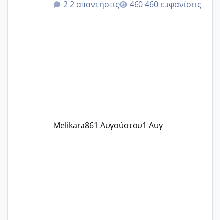
2 απαντήσεις
460 εμφανίσεις
δεν χάνω εύκολα! Προσπαθώ για ακόμη
ένα παιδί εδώ και 1,5 χρόνο! Θέλετε να
γράψετε όσες κοπέλες είστε σε
παρόμοια φάση;; Αυτή την στιγμή έχω
δύο χαμένους κύκλους δεν έχω έρθει
περίοδο αυτό τον μήνα περίμενα 20 δεν
ήρθα απλά είδα λίγα ροζ έκανα υπέρηχο
την επομενη μέρα και το ενδομήτριό
ήταν 11,1 χιλιοστά πολύ κα
Melikara86
1 Αυγούστου
1 Αυγ