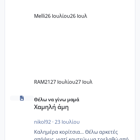
όπως σχολικό λεωφορείο κτλ. Είναι
παράνομο να χρεώνουν κάτι επιπλέον.
Melli
26 Ιουλίου
26 Ιουλ
Εγώ πήγα σε έναν ιδιωτικό παιδικό στ
RAM21
27 Ιουλίου
27 Ιουλ
Χαμηλή άμη
Θέλω να γίνω μαμά
Χαμηλή άμη
nikol92
·
23 Ιουλίου
Καλημέρα κορίτσια... Θέλω αρκετές
απόψεις, γιατί κοντεύω να τρελαθώ από