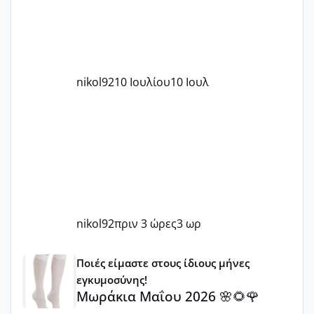
nikol92
10 Ιουλίου
10 Ιουλ
nikol92
πριν 3 ώρες
3 ωρ
Μωράκια Μαΐου 2026 🌸🌻🌹
Ποιές είμαστε στους ίδιους μήνες
εγκυμοσύνης!
Μωράκια Μαΐου 2026 🌸🌻🌹