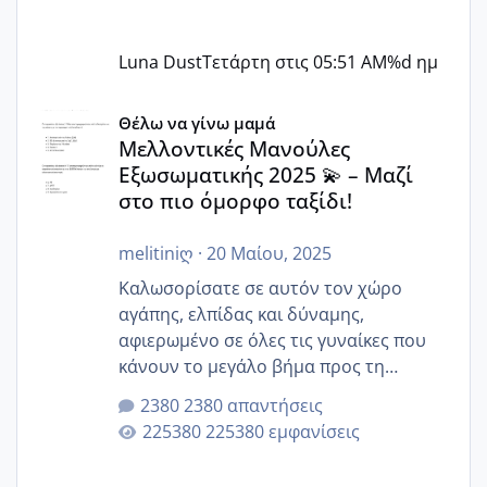
Luna Dust
Τετάρτη στις 05:51 AM
%d ημ
Μελλοντικές Μανούλες Εξωσωματικής 2025 💫 – Μαζί στο
Θέλω να γίνω μαμά
Μελλοντικές Μανούλες
Εξωσωματικής 2025 💫 – Μαζί
στο πιο όμορφο ταξίδι!
melitiniღ
·
20 Μαίου, 2025
Καλωσορίσατε σε αυτόν τον χώρο
αγάπης, ελπίδας και δύναμης,
αφιερωμένο σε όλες τις γυναίκες που
κάνουν το μεγάλο βήμα προς τη
μητρότητα μέσω εξωσωματικής το 2025.
2380 απαντήσεις
Εδώ θα μοιραστούμε αγωνίες, χαρές,
225380 εμφανίσεις
εμπειρίες και κάθε μικρή ή μεγάλη
στιγμή αυτού του ξεχωριστού ταξιδιού.