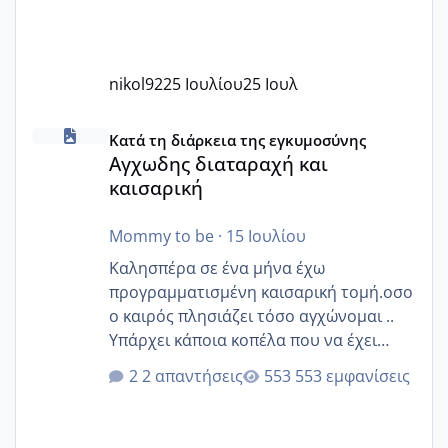
nikol92
25 Ιουλίου
25 Ιουλ
Αγχωδης διαταραχή και καισαρική
Κατά τη διάρκεια της εγκυμοσύνης
Αγχωδης διαταραχή και
καισαρική
Mommy to be
·
15 Ιουλίου
Καλησπέρα σε ένα μήνα έχω
προγραμματισμένη καισαρική τομή.οσο
ο καιρός πλησιάζει τόσο αγχώνομαι ..
Υπάρχει κάποια κοπέλα που να έχει
παρόμοιο ιστορικό να μας πει την
2 απαντήσεις
553 εμφανίσεις
εμπειρία της;Να σημειώσω είναι η
δεύτερη εγκυμοσύνη μου και καισαρική
στην πρώτη είχα κάνει ολική νάρκωση