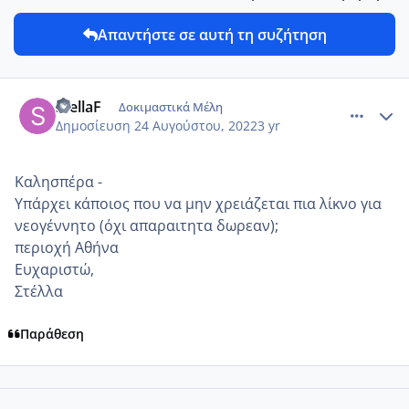
Απαντήστε σε αυτή τη συζήτηση
comment_1318618
Author stats
StellaF
Δοκιμαστικά Μέλη
Δημοσίευση
24 Αυγούστου, 2022
3 yr
Καλησπέρα -
Υπάρχει κάποιος που να μην χρειάζεται πια λίκνο για
νεογέννητο (όχι απαραιτητα δωρεαν);
περιοχή Αθήνα
Ευχαριστώ,
Στέλλα
Παράθεση