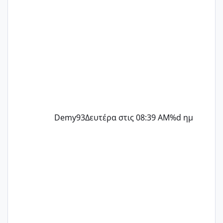
Demy93
Δευτέρα στις 08:39 AM
%d ημ