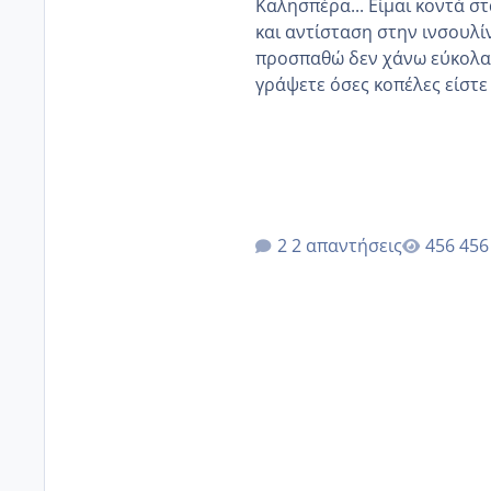
Καλησπέρα... Είμαι κοντά στα 40. 
και αντίσταση στην ινσουλί
προσπαθώ δεν χάνω εύκολα! Προσπαθώ για ακόμη ένα παιδί εδώ και 1,5 χρόνο! Θέλετε
γράψετε όσες κοπέλες είστε σε παρόμοια φάση;;
κύκλους δεν έχω έρθει περί
έκανα υπέρηχο την επομενη 
2 απαντήσεις
456