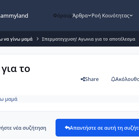
ammyland
Φόρουμ
Άρθρα
Ροή Κοινότητας
ω να γίνω μαμά
Σπερματεγχυση! Αγωνια για το αποτέλεσμα
για το
Share
Ακόλουθο
νω μαμά
νήστε νέα συζήτηση
Απαντήστε σε αυτή τη συζή