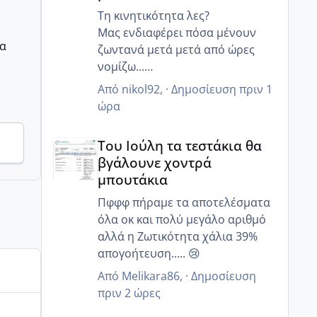
Τη κινητικότητα λες?
Μας ενδιαφέρει πόσα μένουν
ρα
ζωντανά μετά μετά από ώρες
νομίζω...
Γιατί ο άντρας μου έχει 85%
Από
nikol92
, ·
Δημοσίευση
πριν 1
κινητικότητα, αλλα 6 ώρες μετά
ώρα
μόνο 20% ζουν και 12 ώρες μετά
Του Ιούλη τα τεστάκια θα βγάλουνε χοντρά μπουτά
κανένα..
Του Ιούλη τα τεστάκια θα
Γι αυτό μας είπε να κάνουμε πιο
βγάλουνε χοντρά
στοχευμένα επαφή..
μπουτάκια
Μετά από κάποιες ώρες πόσα
ζουν?
Πφφφ πήραμε τα αποτελέσματα
όλα οκ και πολύ μεγάλο αριθμό
αλλά η Ζωτικότητα χάλια 39%
απογοήτευση..... 😢
Από
Melikara86
, ·
Δημοσίευση
πριν 2 ώρες