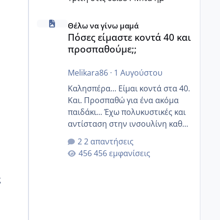
Πόσες είμαστε κοντά 40 και προσπαθούμε;;
Θέλω να γίνω μαμά
Πόσες είμαστε κοντά 40 και
προσπαθούμε;;
Melikara86
·
1 Αυγούστου
Καλησπέρα... Είμαι κοντά στα 40.
Και. Προσπαθώ για ένα ακόμα
παιδάκι... Έχω πολυκυστικές και
αντίσταση στην ινσουλίνη καθώς
και χάσιμοτο! Έχω λίγα κιλά
2 απαντήσεις
παραπάνω και όσο κ αν
456 εμφανίσεις
προσπαθώ δεν χάνω εύκολα!
Προσπαθώ για ακόμη ένα παιδί
ς
εδώ και 1,5 χρόνο! Θέλετε να
γράψετε όσες κοπέλες είστε σε
παρόμοια φάση;; Αυτή την
στιγμή έχω δύο χαμένους