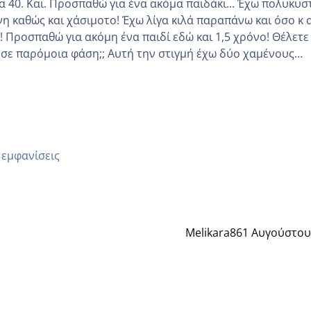
Και. Προσπαθώ για ένα ακόμα παιδάκι... Έχω πολυκυστικές
νη καθώς και χάσιμοτο! Έχω λίγα κιλά παραπάνω και όσο κ 
 να
 Αυτή την στιγμή έχω δύο χαμένους
οδο αυτό τον μήνα περίμενα 20 δεν ήρθα απλά είδα λίγα ρ
μέρα και το ενδομήτριό ήταν 11,1 χιλιοστά πολύ κα
 εμφανίσεις
Melikara86
1 Αυγούστου