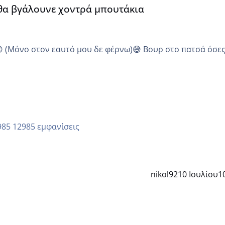
 θα βγάλουνε χοντρά μπουτάκια
😜 (Μόνο στον εαυτό μου δε φέρνω)😅 Βουρ στο πατσά όσε
12985 εμφανίσεις
nikol92
10 Ιουλίου
1