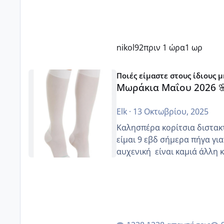
nikol92
πριν 1 ώρα
1 ωρ
Μωράκια Μαΐου 2026 🌸🌻🌹
Ποιές είμαστε στους ίδιους 
Μωράκια Μαΐου 2026 
Elk
·
13 Οκτωβρίου, 2025
Καλησπέρα κορίτσια διστακτι
είμαι 9 εβδ σήμερα πήγα για
αυχενική είναι καμιά 