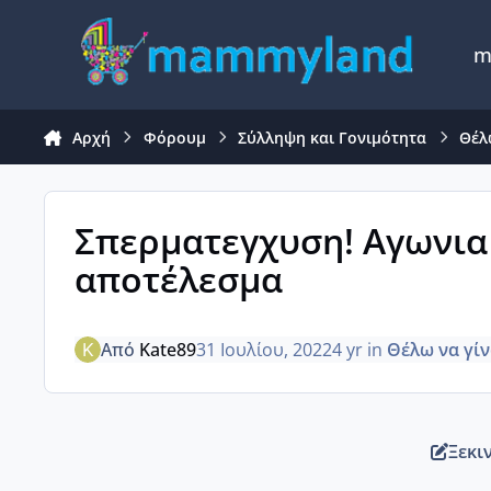
Μετάβαση σε περιεχόμενο
m
Αρχή
Φόρουμ
Σύλληψη και Γονιμότητα
Θέλ
Σπερματεγχυση! Αγωνια 
αποτέλεσμα
Από
Kate89
31 Ιουλίου, 2022
4 yr
in
Θέλω να γί
Ξεκι