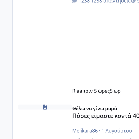
1238 απαντήσεις
Riaa
πριν 5 ώρες
5 ωρ
Πόσες είμαστε κοντά 40 και προσπαθούμε;;
Θέλω να γίνω μαμά
Πόσες είμαστε κοντά 4
Melikara86
·
1 Αυγούστου