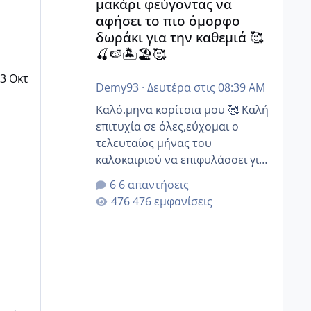
μακάρι φεύγοντας να
αφήσει το πιο όμορφο
δωράκι για την καθεμιά 🥰
🍒🍉🏝️🏖️🥰
3 Οκτ
Demy93
·
Δευτέρα στις 08:39 AM
Καλό.μηνα κορίτσια μου 🥰 Καλή
επιτυχία σε όλες,εύχομαι ο
τελευταίος μήνας του
καλοκαιριού να επιφυλάσσει για
όλες σας την πιο όμορφη
6 απαντήσεις
έκπληξη 🧿 @Elk @Melikara86
476 εμφανίσεις
@Παρασκευαιδου @Zenia z
@melitiniღ @Christi.D. @flowerv
@Riaa @Ngsofia