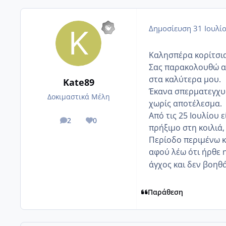
Δημοσίευση
31 Ιουλί
Καλησπέρα κορίτσι
Σας παρακολουθώ αρκ
στα καλύτερα μου.
Kate89
Έκανα σπερματεγχυσ
Δοκιμαστικά Μέλη
χωρίς αποτέλεσμα.
Από τις 25 Ιουλίου
2
0
posts
Reputation
πρήξιμο στη κοιλιά
Περίοδο περιμένω κ
αφού λέω ότι ήρθε 
άγχος και δεν βοηθ
Παράθεση