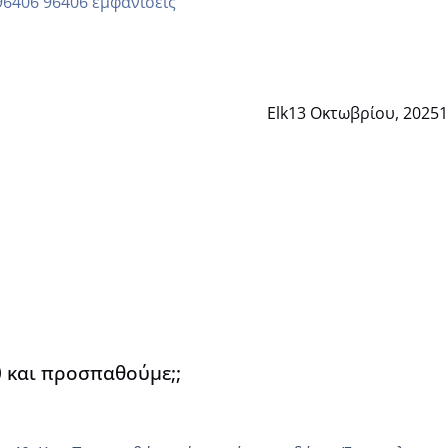
96406 εμφανίσεις
Elk
13 Οκτωβρίου, 2025
1
0 και προσπαθούμε;;