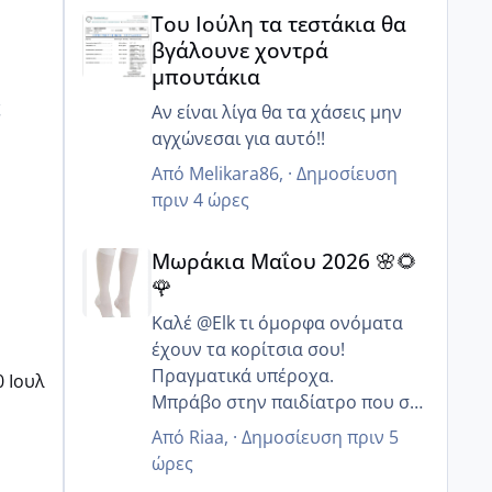
Του Ιούλη τα τεστάκια θα βγάλουνε χοντρά μπουτά
Του Ιούλη τα τεστάκια θα
βγάλουνε χοντρά
μπουτάκια
ς
Αν είναι λίγα θα τα χάσεις μην
αγχώνεσαι για αυτό!!
Από
Melikara86
, ·
Δημοσίευση
πριν 4 ώρες
Μωράκια Μαΐου 2026 🌸🌻🌹
Μωράκια Μαΐου 2026 🌸🌻
🌹
Καλέ @Elk τι όμορφα ονόματα
έχουν τα κορίτσια σου!
Πραγματικά υπέροχα.
0 Ιουλ
Μπράβο στην παιδίατρο που σε
συμβούλευσε να συνεχίσεις με
Από
Riaa
, ·
Δημοσίευση
πριν 5
αποκλειστικό θηλασμό γιατί
ώρες
συνήθως οι περισσότεροι λένε