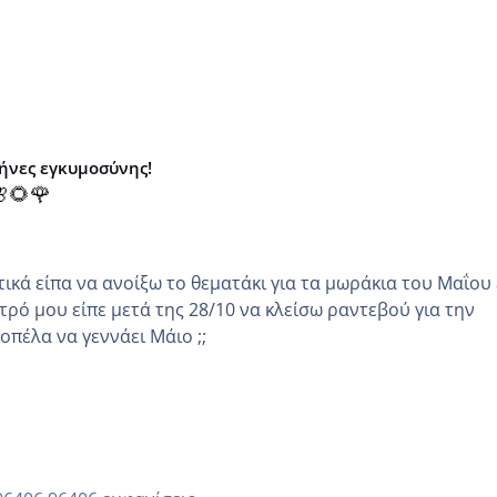
μήνες εγκυμοσύνης!
🌻🌹
κά είπα να ανοίξω το θεματάκι για τα μωράκια του Μαΐου εγώ
τρό μου είπε μετά της 28/10 να κλείσω ραντεβού για την
άλλη κοπέλα να γεννάει Μάιο ;;