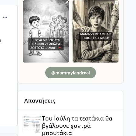
comment_1317054
ι
@mammylandreal
Απαντήσεις
Του Ιούλη τα τεστάκια θα βγάλουνε χοντρά μπουτά
Του Ιούλη τα τεστάκια θα
βγάλουνε χοντρά
μπουτάκια