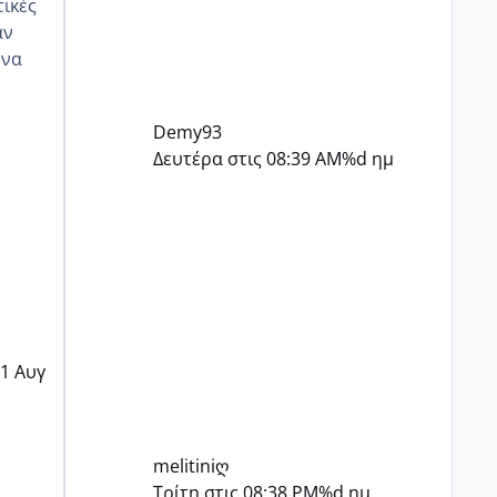
αν
οζ
Demy93
Δευτέρα στις 08:39 AM
%d ημ
1 Αυγ
melitiniღ
Τρίτη στις 08:38 PM
%d ημ