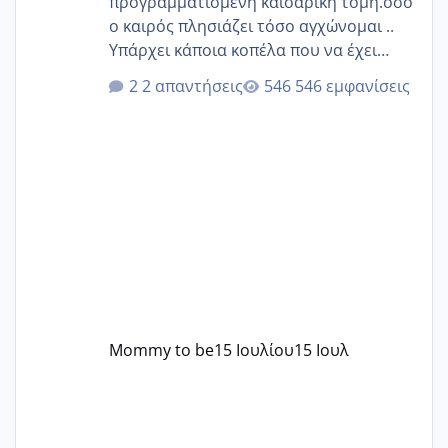
προγραμματισμένη καισαρική τομή.οσο
ο καιρός πλησιάζει τόσο αγχώνομαι ..
Υπάρχει κάποια κοπέλα που να έχει
παρόμοιο ιστορικό να μας πει την
2 απαντήσεις
546 εμφανίσεις
εμπειρία της;Να σημειώσω είναι η
δεύτερη εγκυμοσύνη μου και καισαρική
στην πρώτη είχα κάνει ολική νάρκωση
..βέβαια δεν είχα κανένα άγχος και
στρες ήταν επιλογή για ιατρικούς
λόγους της δεδομένης στιγμής.
Mommy to be
15 Ιουλίου
15 Ιουλ