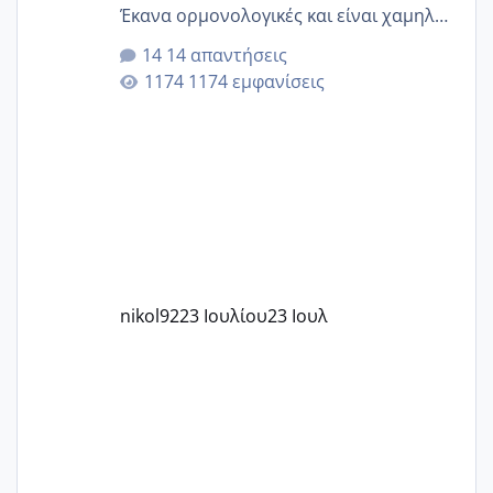
Έκανα ορμονολογικές και είναι χαμηλή
για την ηλικία μου.. Είχα ήδη μια
14 απαντήσεις
εγκυμοσύνη, που έπρεπε να τερματιστεί
1174 εμφανίσεις
στην 27η εβδομάδα και προσπαθώ 7
μήνες ήδη και αρχίζω να αγχώνομαι με
το 1,18... Είμαι 33.. Κάποια που να έμεινε
με χαμηλή άμη???
nikol92
23 Ιουλίου
23 Ιουλ