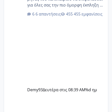
για όλες σας την πιο όμορφη έκπληξη 🧿
@Elk @Melikara86 @Παρασκευαιδου
6 απαντήσεις
455 εμφανίσεις
@Zenia z @melitiniღ @Christi.D.
@flowerv @Riaa @Ngsofia
Demy93
Δευτέρα στις 08:39 AM
%d ημ