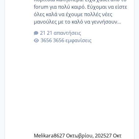
forum για πολύ καιρό. Εύχομαι να είστε
όλες καλά να έχουμε πολλές νέες
μανούλες με το καλό να γεννήσουν
αυτές που ήδη περιμένουν. Να πάρουν
21 απαντήσεις
γερα μωράκια στην αγκαλίτσα τους
3656 εμφανίσεις
🙏🏼🙏🏼 Ας πάμε λοιπόν στο θέμα μου.
Τελευταία περίοδο 25 σεπτεμβρίου
Εδώ και τέσσερις πέντε μέρες νιώθω
αρρωστη δεν έχω κουράγιο για τίποτα
πονάει πολύ το στήθος μου και τα δύο
και βάζω θερμόμετρο και έχω συνεχώς
37 με 37, 3 Έτσι λοιπόν είπα να κάνω
ένα τεστ την παρασ
Melikara86
27 Οκτωβρίου, 2025
27 Οκτ