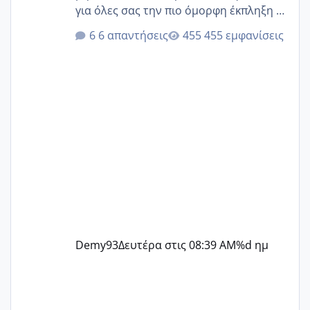
για όλες σας την πιο όμορφη έκπληξη 🧿
@Elk @Melikara86 @Παρασκευαιδου
6 απαντήσεις
455 εμφανίσεις
@Zenia z @melitiniღ @Christi.D.
@flowerv @Riaa @Ngsofia
Demy93
Δευτέρα στις 08:39 AM
%d ημ