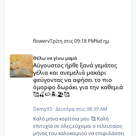
flowerv
Τρίτη στις 09:18 PM
%d ημ
Αύγουστος ήρθε ξανά γεμάτος γέλια και ανεμελιά μακάρι 
Θέλω να γίνω μαμά
Αύγουστος ήρθε ξανά γεμάτος
γέλια και ανεμελιά μακάρι
φεύγοντας να αφήσει το πιο
όμορφο δωράκι για την καθεμιά
🥰🍒🍉🏝️🏖️🥰
Demy93
·
Δευτέρα στις 08:39 AM
Καλό.μηνα κορίτσια μου 🥰 Καλή
επιτυχία σε όλες,εύχομαι ο τελευταίος
μήνας του καλοκαιριού να επιφυλάσσει