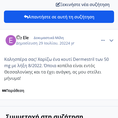
Ξεκινήστε νέα συζήτηση
Απαντήστε σε αυτή τη συζήτηση
comment_1316837
Author stats
Ele Ele
Δοκιμαστικά Μέλη
Δημοσίευση
29 Ιουλίου, 2022
4 yr
Καλησπέρα σας! Χαρίζω ένα κουτί Dermestril των 50
mg με λήξη 8/2022. Όποια
κοπέλα είναι εντός
Θεσσαλονίκης και τα έχει ανάγκη, ας μου στείλει
μήνυμα!
Παράθεση
Συμμετοχή στη συζήτηση