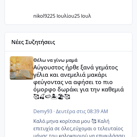
nikol92
25 Ιουλίου
25 Ιουλ
Νέες Συζητήσεις
Αύγουστος ήρθε ξανά γεμάτος γέλια και ανεμελιά μακάρι 
Θέλω να γίνω μαμά
Αύγουστος ήρθε ξανά γεμάτος
γέλια και ανεμελιά μακάρι
φεύγοντας να αφήσει το πιο
όμορφο δωράκι για την καθεμιά
🥰🍒🍉🏝️🏖️🥰
Demy93
·
Δευτέρα στις 08:39 AM
Καλό.μηνα κορίτσια μου 🥰 Καλή
επιτυχία σε όλες,εύχομαι ο τελευταίος
μήνας του καλοκαιριού να επιφυλάσσει