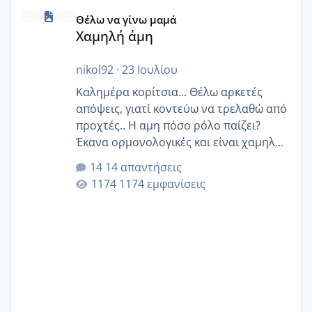
Χαμηλή άμη
Θέλω να γίνω μαμά
Χαμηλή άμη
nikol92
·
23 Ιουλίου
Καλημέρα κορίτσια... Θέλω αρκετές
απόψεις, γιατί κοντεύω να τρελαθώ από
προχτές.. Η αμη πόσο ρόλο παίζει?
Έκανα ορμονολογικές και είναι χαμηλή
για την ηλικία μου.. Είχα ήδη μια
14 απαντήσεις
εγκυμοσύνη, που έπρεπε να τερματιστεί
1174 εμφανίσεις
στην 27η εβδομάδα και προσπαθώ 7
μήνες ήδη και αρχίζω να αγχώνομαι με
το 1,18... Είμαι 33.. Κάποια που να έμεινε
με χαμηλή άμη???