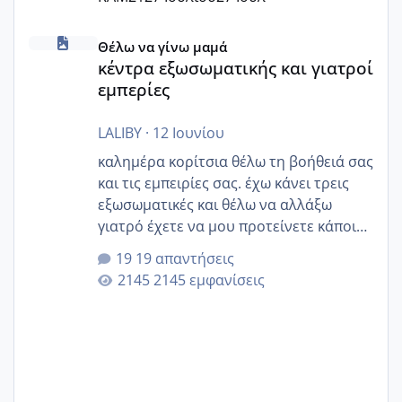
κέντρα εξωσωματικής και γιατροί εμπερίες
Θέλω να γίνω μαμά
κέντρα εξωσωματικής και γιατροί
εμπερίες
LALIBY
·
12 Ιουνίου
καλημέρα κορίτσια θέλω τη βοήθειά σας
και τις εμπειρίες σας. έχω κάνει τρεις
εξωσωματικές και θέλω να αλλάξω
γιατρό έχετε να μου προτείνετε κάποιον
που μείνατε ευχαριστημένες και είχατε
19 απαντήσεις
επιιτυχία? έκανα στο υγεία με τον
2145 εμφανίσεις
ζερβομανωλάκη (δεν το εψαξε καθόλου
το θέμα δεν μου άρεσε καθο΄λου) και
στο γένεσις με τον πάντο