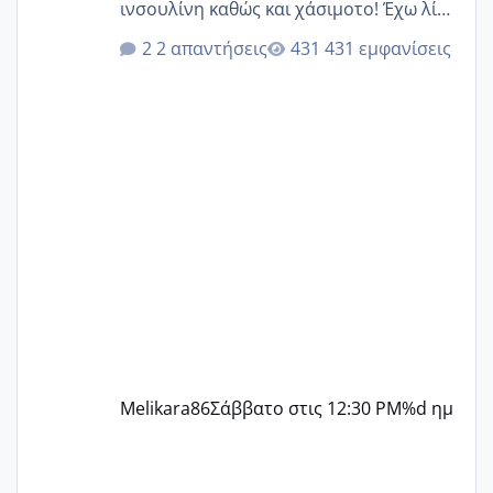
ινσουλίνη καθώς και χάσιμοτο! Έχω λίγα
κιλά παραπάνω και όσο κ αν προσπαθώ
2 απαντήσεις
431 εμφανίσεις
δεν χάνω εύκολα! Προσπαθώ για ακόμη
ένα παιδί εδώ και 1,5 χρόνο! Θέλετε να
γράψετε όσες κοπέλες είστε σε
παρόμοια φάση;; Αυτή την στιγμή έχω
δύο χαμένους κύκλους δεν έχω έρθει
περίοδο αυτό τον μήνα περίμενα 20 δεν
ήρθα απλά είδα λίγα ροζ έκανα υπέρηχο
την επομενη μέρα και το ενδομήτριό
ήταν 11,1 χιλιοστά πολύ κα
Melikara86
Σάββατο στις 12:30 PM
%d ημ