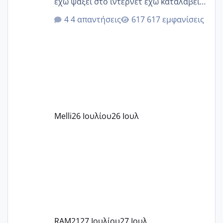
έχω ψάξει στο ίντερνετ έχω καταλάβει
ότι το βαουτσερ καλύπτει όλα τα
4 απαντήσεις
617 εμφανίσεις
δίδακτρα και τα τροφεια του ιδιωτικού
παιδικού σταθμού για όποιον το έχει
πάρει. Οι παιδικοί σταθμοί έχουν
υπογράψει σύμβαση με την ΕΕΤΑΑ ότι
δέχονται παιδιά με βαουτσερ και ότι
αυτό τα καλύπτει όλα εκτός από έξτρα
όπως σχολικό λεωφορείο κτλ. Είναι
παράνομο να χρεώνουν κάτι επιπλέον.
Melli
26 Ιουλίου
26 Ιουλ
Εγώ πήγα σε έναν ιδιωτικό παιδικό στ
RAM21
27 Ιουλίου
27 Ιουλ