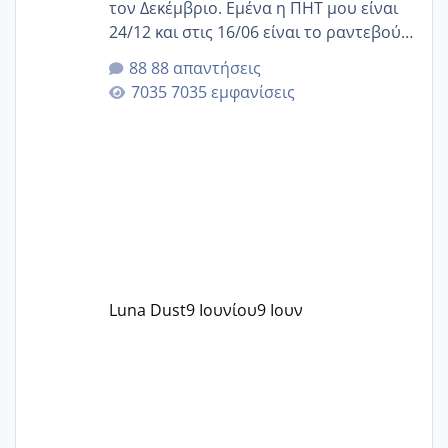
τον Δεκέμβριο. Εμένα η ΠΗΤ μου είναι
24/12 και στις 16/06 είναι το ραντεβού
της αυχενικής διαφάνειας. Έχω αρκετό
88 απαντήσεις
άγχος και οι μέρες δεν φαίνεται να
7035 εμφανίσεις
περνάνε με τίποτα.
Luna Dust
9 Ιουνίου
9 Ιουν