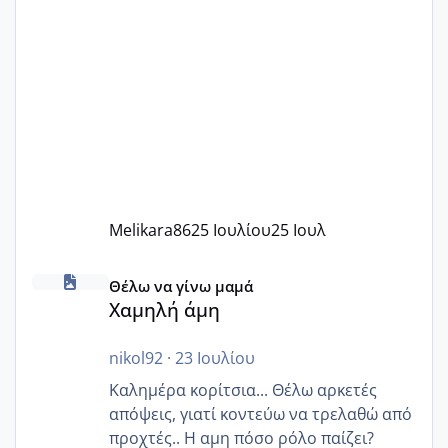
Melikara86
25 Ιουλίου
25 Ιουλ
Χαμηλή άμη
Θέλω να γίνω μαμά
Χαμηλή άμη
nikol92
·
23 Ιουλίου
Καλημέρα κορίτσια... Θέλω αρκετές
απόψεις, γιατί κοντεύω να τρελαθώ από
προχτές.. Η αμη πόσο ρόλο παίζει?