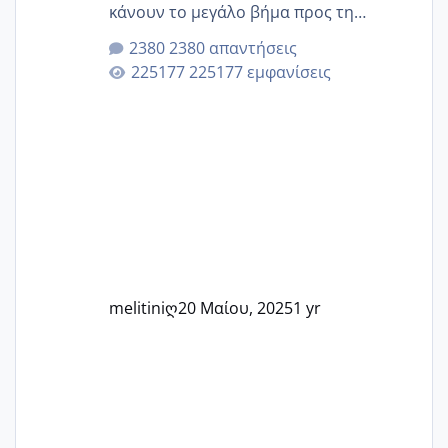
κάνουν το μεγάλο βήμα προς τη
μητρότητα μέσω εξωσωματικής το 2025.
2380 απαντήσεις
Εδώ θα μοιραστούμε αγωνίες, χαρές,
225177 εμφανίσεις
εμπειρίες και κάθε μικρή ή μεγάλη
στιγμή αυτού του ξεχωριστού ταξιδιού.
Καμία δεν είναι μόνη – όλες μαζί
μπορούμε να στηρίξουμε η μία την
άλλη, να δώσουμε κουράγιο στις
δύσκολες στιγμές και να γιορτάσουμε
τις μικρές και μεγάλες νίκες. Είτε είστε
στο στάδιο της προετοιμασίας, είτε
ετοιμάζεστε
melitiniღ
20 Μαίου, 2025
1 yr