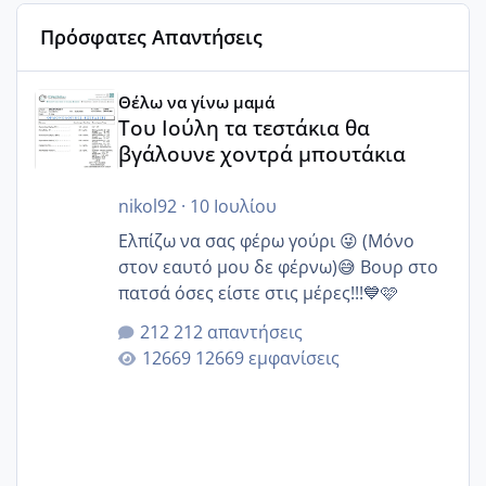
Πρόσφατες Απαντήσεις
Του Ιούλη τα τεστάκια θα βγάλουνε χοντρά μπουτάκια
Θέλω να γίνω μαμά
Του Ιούλη τα τεστάκια θα
βγάλουνε χοντρά μπουτάκια
nikol92
·
10 Ιουλίου
Ελπίζω να σας φέρω γούρι 😜 (Μόνο
στον εαυτό μου δε φέρνω)😅 Βουρ στο
πατσά όσες είστε στις μέρες!!!💙🩷
212 απαντήσεις
12669 εμφανίσεις