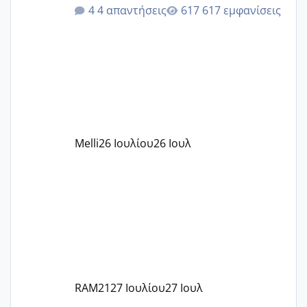
ότι το βαουτσερ καλύπτει όλα τα
4 απαντήσεις
617 εμφανίσεις
δίδακτρα και τα τροφεια του ιδιωτικού
παιδικού σταθμού για όποιον το έχει
πάρει. Οι παιδικοί σταθμοί έχουν
υπογράψει σύμβαση με την ΕΕΤΑΑ ότι
δέχονται παιδιά με βαουτσερ και ότι
αυτό τα καλύπτει όλα εκτός από έξτρα
όπως σχολικό λεωφορείο κτλ. Είναι
παράνομο να χρεώνουν κάτι επιπλέον.
Melli
26 Ιουλίου
26 Ιουλ
Εγώ πήγα σε έναν ιδιωτικό παιδικό στ
RAM21
27 Ιουλίου
27 Ιουλ