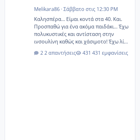
Melikara86
·
Σάββατο στις 12:30 PM
Καλησπέρα... Είμαι κοντά στα 40. Και.
Προσπαθώ για ένα ακόμα παιδάκι... Έχω
πολυκυστικές και αντίσταση στην
ινσουλίνη καθώς και χάσιμοτο! Έχω λίγα
κιλά παραπάνω και όσο κ αν προσπαθώ
2 απαντήσεις
431 εμφανίσεις
δεν χάνω εύκολα! Προσπαθώ για ακόμη
ένα παιδί εδώ και 1,5 χρόνο! Θέλετε να
γράψετε όσες κοπέλες είστε σε
παρόμοια φάση;; Αυτή την στιγμή έχω
δύο χαμένους κύκλους δεν έχω έρθει
περίοδο αυτό τον μήνα περίμενα 20 δεν
ήρθα απλά είδα λίγα ροζ έκανα υπέρηχο
την επομενη μέρα και το ενδομήτριό
ήταν 11,1 χιλιοστά πολύ κα