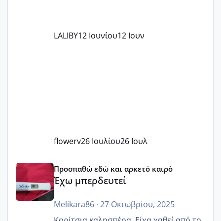
LALIBY
12 Ιουνίου
12 Ιουν
flowerv
26 Ιουλίου
26 Ιουλ
Έχω μπερδευτεί
Προσπαθώ εδώ και αρκετό καιρό
Έχω μπερδευτεί
Melikara86
·
27 Οκτωβρίου, 2025
Κορίτσια καλησπέρα. Είχα χαθεί από το