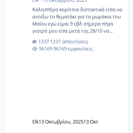
Καλησπέρα κορίτσια διστακτικά είπα να
ανοίξω το θεματάκι για τα μωράκια του
Μαΐου εγώ είμαι 9 εβδ σήμερα πήγα
γιατρό μου είπε μετά της 28/10 να
κλείσω ραντεβού για την αυχενική είναι
1237 απαντήσεις
καμιά άλλη κοπέλα να γεννάει Μάιο ;;
96169 εμφανίσεις
Elk
13 Οκτωβρίου, 2025
13 Οκτ