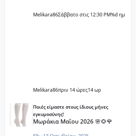
Melikara86
Σάββατο στις 12:30 PM
%d ημ
Melikara86
πριν 14 ώρες
14 ωρ
Μωράκια Μαΐου 2026 🌸🌻🌹
Ποιές είμαστε στους ίδιους μήνες
εγκυμοσύνης!
Μωράκια Μαΐου 2026 🌸🌻🌹
Elk
·
13 Οκτωβρίου, 2025