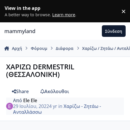
Μετάβαση σε περιεχόμενο
View in the app
×
D
A better way to browse.
Learn more
.
mammyland
Σύνδεση
Αρχή
Φόρουμ
Διάφορα
Χαρίζω / Ζητάω / Αντα
ΧΑΡΙΖΩ DERMESTRIL
(ΘΕΣΣΑΛΟΝΙΚΗ)
Share
Ακόλουθοι
Από
Ele Ele
29 Ιουλίου, 2022
4 yr
in
Χαρίζω - Ζητάω -
Ανταλλάσσω