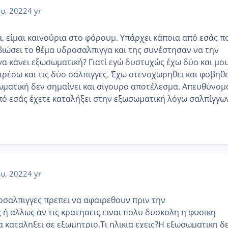
ου, 2022
4 yr
, είμαι καινούρια στο φόρουμ. Υπάρχει κάποια από εσάς π
 βιώσει το θέμα υδροσαλπιγγα και της συνέστησαν να την
 να κάνει εξωσωματική? Γιατί εγώ δυστυχώς έχω δύο και μο
ρέσω και τις δύο σάλπιγγες. Έχω στενοχωρηθει και φοβηθε
σωματική δεν σημαίνει και σίγουρο αποτέλεσμα. Απευθύνομ
από εσάς έχετε καταλήξει στην εξωσωματική λόγω σαλπίγγω
ου, 2022
4 yr
ροσαλπιγγες πρεπει να αφαιρεθουν πριν την
΄ή αλλως αν τις κρατησεις ειναι πολυ δυσκολη η φυσικη
 καταληξει σε εξωμητριο.Τι ηλικια εχεις?Η εξωσωματικη δ