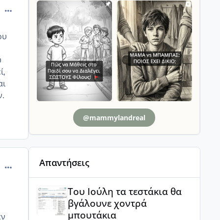
comment_1316617
ου
υ
ί,
αι
ν.
@mammylandreal
Απαντήσεις
comment_1316752
Του Ιούλη τα τεστάκια θα βγάλουνε χοντρά μπουτά
Του Ιούλη τα τεστάκια θα
βγάλουνε χοντρά
μπουτάκια
εν