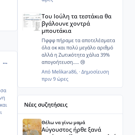
μόνο 20% ζουν και 12 ώρες μετά
Του Ιούλη τα τεστάκια θα βγάλουνε χοντρά μπουτά
κανένα..
Του Ιούλη τα τεστάκια θα
Γι αυτό μας είπε να κάνουμε πιο
βγάλουνε χοντρά
στοχευμένα επαφή..
μπουτάκια
Μετά από κάποιες ώρες πόσα
ζουν?
Πφφφ πήραμε τα αποτελέσματα
όλα οκ και πολύ μεγάλο αριθμό
αλλά η Ζωτικότητα χάλια 39%
comment_1318471
απογοήτευση..... 😢
Από
Melikara86
, ·
Δημοσίευση
πριν 9 ώρες
όσα
όνη
Νέες συζητήσεις
και
ι
Αύγουστος ήρθε ξανά γεμάτος γέλια και ανεμελιά μ
Θέλω να γίνω μαμά
Αύγουστος ήρθε ξανά