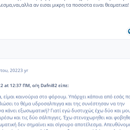
εσμα,ναι,αλλα αν εισαι μικρη τα ποσοστα ειναι θεαματικα!
του, 2022
3 yr
2 at 12:37 ΠΜ, ο/η Dafni82 είπε:
, είμαι καινούρια στο φόρουμ. Υπάρχει κάποια από εσάς π
 βιώσει το θέμα υδροσαλπιγγα και της συνέστησαν να την
 να κάνει εξωσωματική? Γιατί εγώ δυστυχώς έχω δύο και μο
ρέσω και τις δύο σάλπιγγες. Έχω στενοχωρηθει και φοβηθε
σωματική δεν σημαίνει και σίγουρο αποτέλεσμα. Απευθύνομ