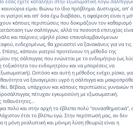
από εσάς έχετε καταλήξει στην εξωσωματική λόγω σαλπίγγω
 καινούρια είμαι. Βιώνω το ίδιο πρόβλημα. Δυστυχώς, απ' 
οι γιατροί και απ' όσα έχω διαβάσει, η αφαίρεση είναι η μ
χουν κα΄ποιες περιπτώσεις που δοκιμάζουν τον καθαρισμό 
κατάσταση των σαλπίγγων, αλλά τα ποσοστά επιτυχίας είνα
εγάλο και παίρνεις υψηλό ρίσκο επαναλαμβανόμενων
φού, ενδεχομένως, θα χρειαστεί να ξανακάνεις για να τις
). Επίσης, κάποιοι γιατροί προτείνουν τη μέθοδο της
ίου της σάλπιγγας που ενώνεται με το ενδομήτριο (ως λύ
η τοξικότητα του ενδομητρίου και να μπορέσεις να
ξωσωματική). Ωστόσο και αυτή η μέθοδος ενέχει ρίσκο, για
πιθανότητα να ξαναγεμίσει υγρό η σάλπιγγα και μακροπρόθ
εθεί. Βέβαια, υπάρχουν και κάποιες περιπτώσεις γυναικών 
δροσάλπιγγας πέτυχαν εγκυμοσύνη με εξωσωματική.
ς πιθανότητες...
κα πολύ και στην αρχή το έβλεπα πολύ "συνασθηματικά", 
λάχιστον έτσι το βλέπω εγώ. Στην περίπτωσή μας, αν δεν
 η μόνη ρεαλιστική και μόνιμη λύση (θεωρώ) είναι η