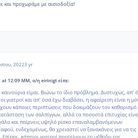
ε και προχωράμε με αισιοδοξία!
στου, 2022
3 yr
at 12:09 ΜΜ, ο/η eirinigt είπε:
 καινούρια είμαι. Βιώνω το ίδιο πρόβλημα. Δυστυχώς, απ' 
οι γιατροί και απ' όσα έχω διαβάσει, η αφαίρεση είναι η μ
χουν κα΄ποιες περιπτώσεις που δοκιμάζουν τον καθαρισμό 
κατάσταση των σαλπίγγων, αλλά τα ποσοστά επιτυχίας είνα
εγάλο και παίρνεις υψηλό ρίσκο επαναλαμβανόμενων
φού, ενδεχομένως, θα χρειαστεί να ξανακάνεις για να τις
). Επίσης, κάποιοι γιατροί προτείνουν τη μέθοδο της