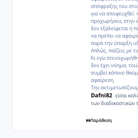
απόφραξης του στομ
για να αποφευχθεί 
προχωρήσεις στην ε
δεν εξαλείφεται η 
να πρέπει να αφαιρ
παρά την ύπαρξη υ
Απλώς, παίζεις με τι
Κι εγώ στενοχωρήθη
δεν έχει νόημα, του
συμβεί κάποιο θαύμα
αφαίρεση.
Την αντιμετωπίζουμ
Dafni82
είσαι καλ
των διαδικαστικών τ
Παράθεση