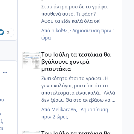
Στου άντρα μου δε το γράφει
πουθενά αυτό. Τι φάση?
Αφού τα είδε καλά όλα οκ!
Από
nikol92
, ·
Δημοσίευση
πριν 1
2
ώρα
Του Ιούλη τα τεστάκια θα βγάλουνε χοντρά μπουτά
Του Ιούλη τα τεστάκια θα
βγάλουνε χοντρά
μπουτάκια
comment_1317690
Ζωτικότητα έτσι το γράφει.. Η
γυναικολόγος μου είπε ότι τα
αποτελέσματα είναι καλά... Αλλά
ου
δεν ξέρω.. Θα στο ανεβάσω να το
δεις κ εσύ
Από
Melikara86
, ·
Δημοσίευση
υ
πριν 2 ώρες
ί,
αι
Του Ιούλη τα τεστάκια θα βγάλουνε χοντρά μπουτά
Του Ιούλη τα τεστάκια θα