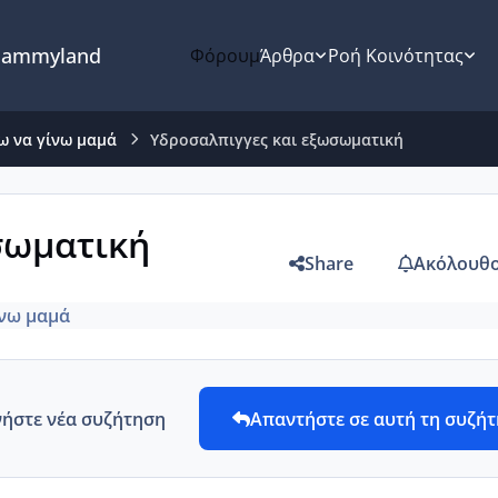
ammyland
Φόρουμ
Άρθρα
Ροή Κοινότητας
ω να γίνω μαμά
Υδροσαλπιγγες και εξωσωματική
σωματική
Share
Ακόλουθο
ίνω μαμά
νήστε νέα συζήτηση
Απαντήστε σε αυτή τη συζή