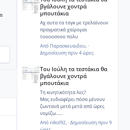
βγάλουνε χοντρά
μπουτάκια
ρα
Αχ αυτα τα ταγκ με τρελαίνουν
πραγματικά χαίρομαι
τοοοοσοοο πολυ
Από
Παρασκευαιδου
, ·
Δημοσίευση
πριν 4 ώρες
Του Ιούλη τα τεστάκια θα βγάλουνε χοντρά μπουτά
Του Ιούλη τα τεστάκια θα
βγάλουνε χοντρά
μπουτάκια
Τη κινητικότητα λες?
Μας ενδιαφέρει πόσα μένουν
ζωντανά μετά μετά από ώρες
νομίζω...
Γιατί ο άντρας μου έχει 85%
Από
nikol92
, ·
Δημοσίευση
πριν 9
κινητικότητα, αλλα 6 ώρες μετά
ώρες