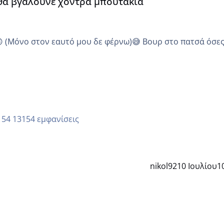
 θα βγάλουνε χοντρά μπουτάκια
😜 (Μόνο στον εαυτό μου δε φέρνω)😅 Βουρ στο πατσά όσε
13154 εμφανίσεις
nikol92
10 Ιουλίου
1