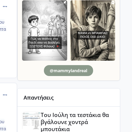
comment_1310741
ου
πτα
@mammylandreal
comment_1310810
Απαντήσεις
Του Ιούλη τα τεστάκια θα βγάλουνε χοντρά μπουτά
Του Ιούλη τα τεστάκια θα
βγάλουνε χοντρά
ου
μπουτάκια
πτα