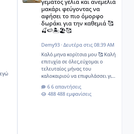
γεμάτος γέλια και ανεμελιά
μακάρι φεύγοντας να
αφήσει το πιο όμορφο
δωράκι για την καθεμιά 🥰
🍒🍉🏝️🏖️🥰
Demy93
·
Δευτέρα στις 08:39 AM
Καλό.μηνα κορίτσια μου 🥰 Καλή
επιτυχία σε όλες,εύχομαι ο
τελευταίος μήνας του
καλοκαιριού να επιφυλάσσει για
όλες σας την πιο όμορφη
6 απαντήσεις
έκπληξη 🧿 @Elk @Melikara86
488 εμφανίσεις
@Παρασκευαιδου @Zenia z
@melitiniღ @Christi.D. @flowerv
@Riaa @Ngsofia