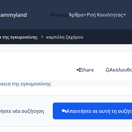
ammyland
Φόρουμ
Άρθρα
Ροή Κοινότητας
α της εγκυμοσύνης
καμπύλη ζαχάρου
Share
Ακόλουθο
ρκεια της εγκυμοσύνης
νήστε νέα συζήτηση
Απαντήστε σε αυτή τη συζή