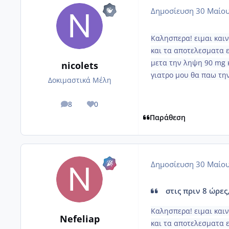
Δημοσίευση
30 Μαίου
Καλησπερα! ειμαι και
και τα αποτελεσματα 
μετα την ληψη 90 mg κ
nicolets
γιατρο μου θα παω τη
Δοκιμαστικά Μέλη
8
0
posts
Reputation
Παράθεση
Δημοσίευση
30 Μαίου
στις πριν 8 ώρες,
Καλησπερα! ειμαι και
Nefeliap
και τα αποτελεσματα 