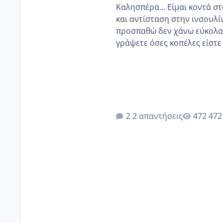
Καλησπέρα... Είμαι κοντά στα 40. 
και αντίσταση στην ινσουλί
προσπαθώ δεν χάνω εύκολα! Προσπαθώ για ακόμη ένα παιδί εδώ και 1,5 χρόνο! Θέλετε
γράψετε όσες κοπέλες είστε σε παρόμοια φάση;;
κύκλους δεν έχω έρθει περί
έκανα υπέρηχο την επομενη 
2 απαντήσεις
472