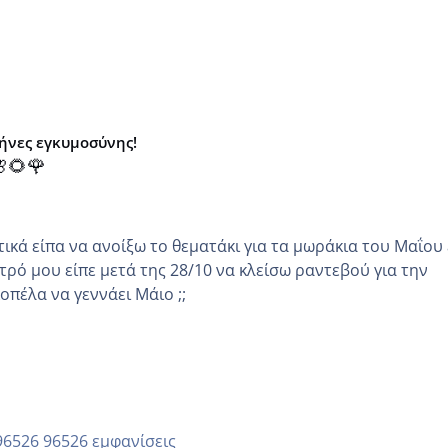
μήνες εγκυμοσύνης!
🌻🌹
κά είπα να ανοίξω το θεματάκι για τα μωράκια του Μαΐου εγώ
τρό μου είπε μετά της 28/10 να κλείσω ραντεβού για την
άλλη κοπέλα να γεννάει Μάιο ;;
96526 εμφανίσεις