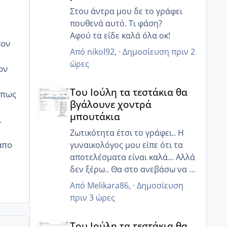
Στου άντρα μου δε το γράφει
πουθενά αυτό. Τι φάση?
Αφού τα είδε καλά όλα οκ!
εον
Από
nikol92
, ·
Δημοσίευση
πριν 2
ώρες
ον
Του Ιούλη τα τεστάκια θα βγάλουνε χοντρά μπουτά
Του Ιούλη τα τεστάκια θα
οπως
βγάλουνε χοντρά
μπουτάκια
ι
Ζωτικότητα έτσι το γράφει.. Η
απο
γυναικολόγος μου είπε ότι τα
αποτελέσματα είναι καλά... Αλλά
δεν ξέρω.. Θα στο ανεβάσω να το
δεις κ εσύ
Από
Melikara86
, ·
Δημοσίευση
πριν 3 ώρες
Του Ιούλη τα τεστάκια θα βγάλουνε χοντρά μπουτά
Του Ιούλη τα τεστάκια θα