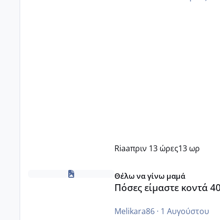
Riaa
πριν 13 ώρες
13 ωρ
Πόσες είμαστε κοντά 40 και προσπαθούμε;;
Θέλω να γίνω μαμά
Πόσες είμαστε κοντά 4
Melikara86
·
1 Αυγούστου