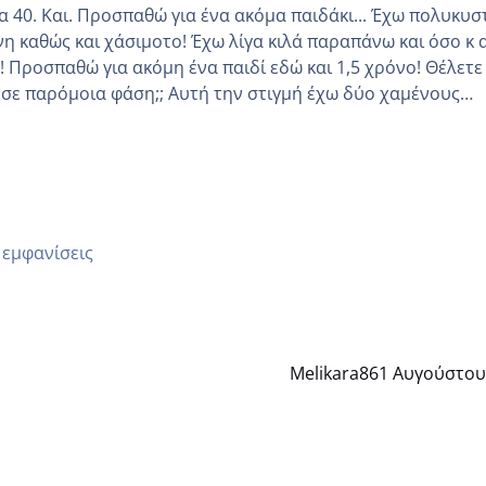
Και. Προσπαθώ για ένα ακόμα παιδάκι... Έχω πολυκυστικές
νη καθώς και χάσιμοτο! Έχω λίγα κιλά παραπάνω και όσο κ 
 να
 Αυτή την στιγμή έχω δύο χαμένους
οδο αυτό τον μήνα περίμενα 20 δεν ήρθα απλά είδα λίγα ρ
μέρα και το ενδομήτριό ήταν 11,1 χιλιοστά πολύ κα
 εμφανίσεις
Melikara86
1 Αυγούστου