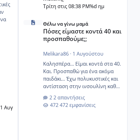
Τρίτη στις 08:38 PM
%d ημ
αν
Πόσες είμαστε κοντά 40 και προσπαθούμε;;
Θέλω να γίνω μαμά
Πόσες είμαστε κοντά 40 και
οζ
προσπαθούμε;;
Melikara86
·
1 Αυγούστου
Καλησπέρα... Είμαι κοντά στα 40.
Και. Προσπαθώ για ένα ακόμα
παιδάκι... Έχω πολυκυστικές και
αντίσταση στην ινσουλίνη καθώς
και χάσιμοτο! Έχω λίγα κιλά
2 απαντήσεις
παραπάνω και όσο κ αν
472 εμφανίσεις
1 Αυγ
προσπαθώ δεν χάνω εύκολα!
Προσπαθώ για ακόμη ένα παιδί
εδώ και 1,5 χρόνο! Θέλετε να
γράψετε όσες κοπέλες είστε σε
παρόμοια φάση;; Αυτή την