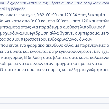
αι Σάκχαρο 120 λεπτα 54 mg. Ξέρετε αν ειναι φυσιολογικο??? Στον
ν αλλη βδομαδα
Υπογλυκαιμία
ν..οποτε εσυ εχεις 0:82 60´:90 και 120’:54
βα ινει κατω απο 0: 60 και στα 60´κατω απο 120 και επιπλ
συμπτωματα οπως για παραδειγμα αισθηση λιποθυμιας ή
ομαχι,αδυναμια,εφιδρωση.αλλα βγαινει συμπερασμα με τ
ος σου .οι περισσοτεροι ενδοκρινολογοι δινουν
που ειν αι ενα φαρμακο ακινδυνο αλλα με παρενεργειες 
ι να δινετε και εννοειται στ ην εγκυμοσυν η,διοτι δεν εχει
ι κατηγοριας Β δηλαδη ουτε βλαπτει ουτε κανει καλο.εινα
κο!πρεπει να το δινουν οταν πραγματικα πρεπει να το
τι οτι και να σου πει να παρεις και αλλη μια γνώμη και 