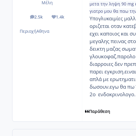
Μέλη
μετα την ληψη 90 mg κ
γιατρο μου θα παω τη
2.5k
1.4k
Υπογλυκαιμίες μαλλο
posts
Reputation
οριζεται οταν κατε
Περιοχή
Αθηνα
εχει καποιος και 
μεγαλης πεινας στ
δεικτη μαζας σωματ
γλουκοφαζ.παρολο 
διαρροιες δεν πρεπε
παρει εγκριση.εινα
απλά με ερωτηματι
δωσουν.εγω θα πω Ό
2ο ενδοκρινολογο.
Παράθεση