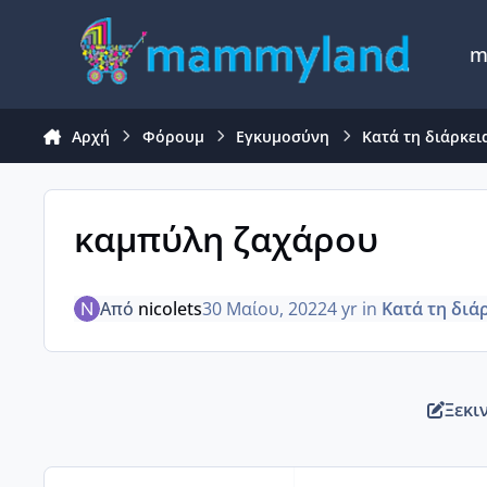
Μετάβαση σε περιεχόμενο
m
Αρχή
Φόρουμ
Εγκυμοσύνη
Κατά τη διάρκει
καμπύλη ζαχάρου
Από
nicolets
30 Μαίου, 2022
4 yr
in
Κατά τη διά
Ξεκι