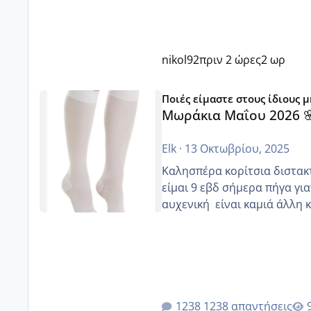
nikol92
πριν 2 ώρες
2 ωρ
Μωράκια Μαΐου 2026 🌸🌻🌹
Ποιές είμαστε στους ίδιους 
Μωράκια Μαΐου 2026 
Elk
·
13 Οκτωβρίου, 2025
Καλησπέρα κορίτσια διστακτι
είμαι 9 εβδ σήμερα πήγα για
αυχενική είναι καμιά 
1238 απαντήσεις