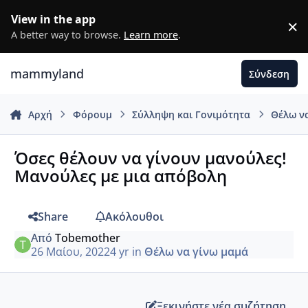
Μετάβαση σε περιεχόμενο
View in the app
×
D
A better way to browse.
Learn more
.
mammyland
Σύνδεση
Αρχή
Φόρουμ
Σύλληψη και Γονιμότητα
Θέλω ν
Όσες θέλουν να γίνουν μανούλες!
Μανούλες με μια απόβολη
Share
Ακόλουθοι
Από
Τοbemother
26 Μαίου, 2022
4 yr
in
Θέλω να γίνω μαμά
Ξεκινήστε νέα συζήτηση