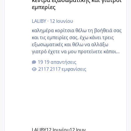
εμπερίες
LALIBY
·
12 Ιουνίου
καλημέρα κορίτσια θέλω τη βοήθειά σας
και τις εμπειρίες σας. έχω κάνει τρεις
εξωσωματικές και θέλω να αλλάξω
γιατρό έχετε να μου προτείνετε κάποιον
που μείνατε ευχαριστημένες και είχατε
19 απαντήσεις
επιιτυχία? έκανα στο υγεία με τον
2117 εμφανίσεις
ζερβομανωλάκη (δεν το εψαξε καθόλου
το θέμα δεν μου άρεσε καθο΄λου) και
στο γένεσις με τον πάντο
LALIBY
12 Ιουνίου
12 Ιουν