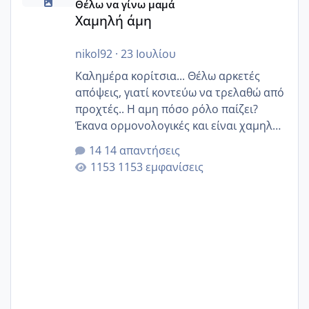
Θέλω να γίνω μαμά
Χαμηλή άμη
nikol92
·
23 Ιουλίου
Καλημέρα κορίτσια... Θέλω αρκετές
απόψεις, γιατί κοντεύω να τρελαθώ από
προχτές.. Η αμη πόσο ρόλο παίζει?
Έκανα ορμονολογικές και είναι χαμηλή
για την ηλικία μου.. Είχα ήδη μια
14 απαντήσεις
εγκυμοσύνη, που έπρεπε να τερματιστεί
1153 εμφανίσεις
στην 27η εβδομάδα και προσπαθώ 7
μήνες ήδη και αρχίζω να αγχώνομαι με
το 1,18... Είμαι 33.. Κάποια που να έμεινε
με χαμηλή άμη???