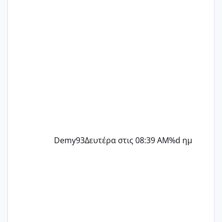
@flowerv @Riaa @Ngsofia
Demy93
Δευτέρα στις 08:39 AM
%d ημ