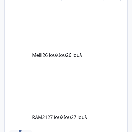
δίδακτρα και τα τροφεια του ιδιωτικού
παιδικού σταθμού για όποιον το έχει
πάρει. Οι παιδικοί σταθμοί έχουν
υπογράψει σύμβαση με την ΕΕΤΑΑ ότι
δέχονται παιδιά με βαουτσερ και ότι
αυτό τα καλύπτει όλα εκτός από έξτρα
όπως σχολικό λεωφορείο κτλ. Είναι
παράνομο να χρεώνουν κάτι επιπλέον.
Melli
26 Ιουλίου
26 Ιουλ
Εγώ πήγα σε έναν ιδιωτικό παιδικό στ
RAM21
27 Ιουλίου
27 Ιουλ
Χαμηλή άμη