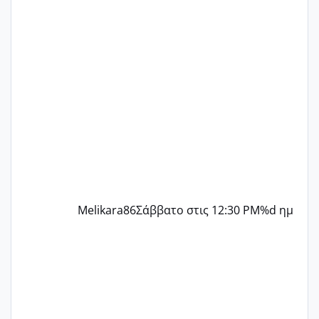
ένα παιδί εδώ και 1,5 χρόνο! Θέλετε να
γράψετε όσες κοπέλες είστε σε
παρόμοια φάση;; Αυτή την στιγμή έχω
δύο χαμένους κύκλους δεν έχω έρθει
περίοδο αυτό τον μήνα περίμενα 20 δεν
ήρθα απλά είδα λίγα ροζ έκανα υπέρηχο
την επομενη μέρα και το ενδομήτριό
ήταν 11,1 χιλιοστά πολύ κα
Melikara86
Σάββατο στις 12:30 PM
%d ημ