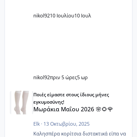
nikol92
10 Ιουλίου
10 Ιουλ
nikol92
πριν 5 ώρες
5 ωρ
Μωράκια Μαΐου 2026 🌸🌻🌹
Ποιές είμαστε στους ίδιους μήνες
εγκυμοσύνης!
Μωράκια Μαΐου 2026 🌸🌻🌹
Elk
·
13 Οκτωβρίου, 2025
Καλησπέρα κορίτσια διστακτικά είπα να