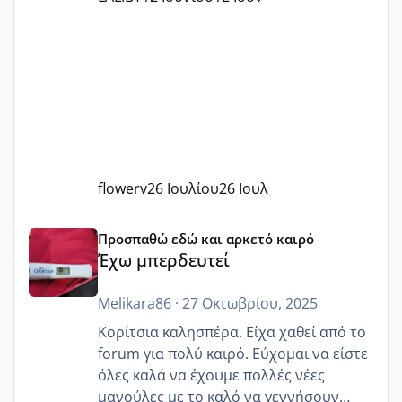
flowerv
26 Ιουλίου
26 Ιουλ
Έχω μπερδευτεί
Προσπαθώ εδώ και αρκετό καιρό
Έχω μπερδευτεί
Melikara86
·
27 Οκτωβρίου, 2025
Κορίτσια καλησπέρα. Είχα χαθεί από το
forum για πολύ καιρό. Εύχομαι να είστε
όλες καλά να έχουμε πολλές νέες
μανούλες με το καλό να γεννήσουν