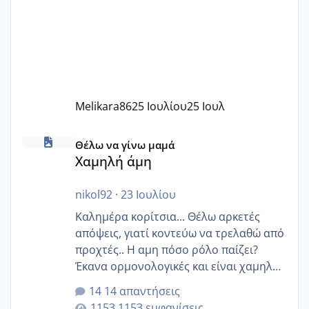
Melikara86
25 Ιουλίου
25 Ιουλ
Χαμηλή άμη
Θέλω να γίνω μαμά
Χαμηλή άμη
nikol92
·
23 Ιουλίου
Καλημέρα κορίτσια... Θέλω αρκετές
απόψεις, γιατί κοντεύω να τρελαθώ από
προχτές.. Η αμη πόσο ρόλο παίζει?
Έκανα ορμονολογικές και είναι χαμηλή
για την ηλικία μου.. Είχα ήδη μια
14 απαντήσεις
εγκυμοσύνη, που έπρεπε να τερματιστεί
1153 εμφανίσεις