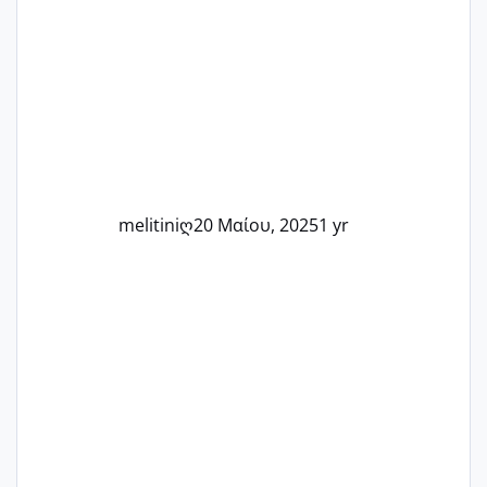
στιγμή αυτού του ξεχωριστού ταξιδιού.
Καμία δεν είναι μόνη – όλες μαζί
μπορούμε να στηρίξουμε η μία την
άλλη, να δώσουμε κουράγιο στις
δύσκολες στιγμές και να γιορτάσουμε
τις μικρές και μεγάλες νίκες. Είτε είστε
στο στάδιο της προετοιμασίας, είτε
ετοιμάζεστε
melitiniღ
20 Μαίου, 2025
1 yr