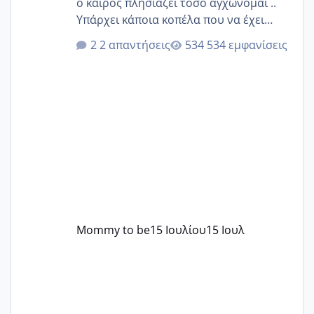
ο καιρός πλησιάζει τόσο αγχώνομαι ..
Υπάρχει κάποια κοπέλα που να έχει
παρόμοιο ιστορικό να μας πει την
2 απαντήσεις
534 εμφανίσεις
εμπειρία της;Να σημειώσω είναι η
δεύτερη εγκυμοσύνη μου και καισαρική
στην πρώτη είχα κάνει ολική νάρκωση
..βέβαια δεν είχα κανένα άγχος και
στρες ήταν επιλογή για ιατρικούς
λόγους της δεδομένης στιγμής.
Mommy to be
15 Ιουλίου
15 Ιουλ