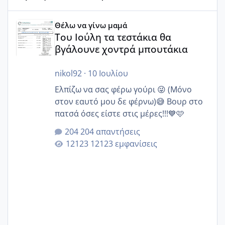
Του Ιούλη τα τεστάκια θα βγάλουνε χοντρά μπουτάκια
Θέλω να γίνω μαμά
Του Ιούλη τα τεστάκια θα
βγάλουνε χοντρά μπουτάκια
nikol92
·
10 Ιουλίου
Ελπίζω να σας φέρω γούρι 😜 (Μόνο
στον εαυτό μου δε φέρνω)😅 Βουρ στο
πατσά όσες είστε στις μέρες!!!💙🩷
204 απαντήσεις
12123 εμφανίσεις