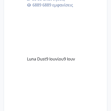
άγχος και οι μέρες δεν φαίνεται να
6889 εμφανίσεις
περνάνε με τίποτα.
Luna Dust
9 Ιουνίου
9 Ιουν