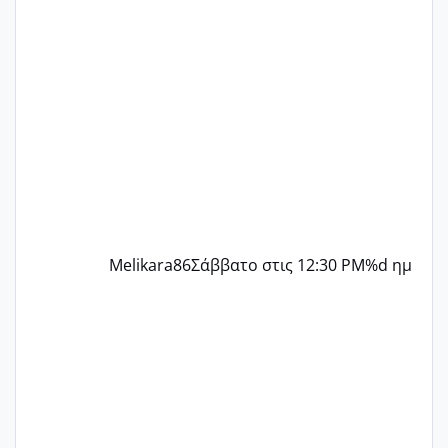
παρόμοια φάση;; Αυτή την στιγμή έχω
δύο χαμένους κύκλους δεν έχω έρθει
περίοδο αυτό τον μήνα περίμενα 20 δεν
ήρθα απλά είδα λίγα ροζ έκανα υπέρηχο
την επομενη μέρα και το ενδομήτριό
ήταν 11,1 χιλιοστά πολύ κα
Melikara86
Σάββατο στις 12:30 PM
%d ημ