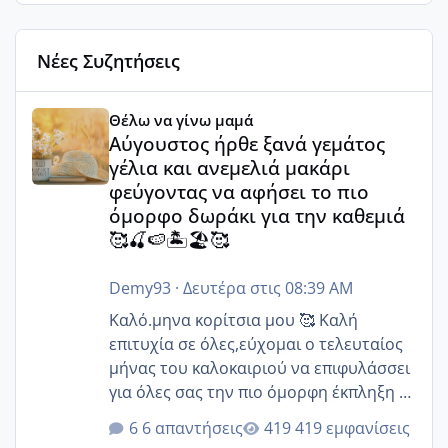
Νέες Συζητήσεις
Αύγουστος ήρθε ξανά γεμάτος γέλια και ανεμελιά μακάρι 
Θέλω να γίνω μαμά
Αύγουστος ήρθε ξανά γεμάτος
γέλια και ανεμελιά μακάρι
φεύγοντας να αφήσει το πιο
όμορφο δωράκι για την καθεμιά
🥰🍒🍉🏝️🏖️🥰
Demy93
·
Δευτέρα στις 08:39 AM
Καλό.μηνα κορίτσια μου 🥰 Καλή
επιτυχία σε όλες,εύχομαι ο τελευταίος
μήνας του καλοκαιριού να επιφυλάσσει
για όλες σας την πιο όμορφη έκπληξη 🧿
@Elk @Melikara86 @Παρασκευαιδου
6 απαντήσεις
419 εμφανίσεις
@Zenia z @melitiniღ @Christi.D.