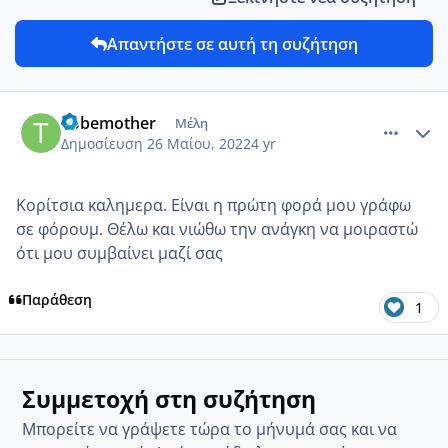
Απαντήστε σε αυτή τη συζήτηση
comment_1310244
Author stats
Τοbemother
Μέλη
Δημοσίευση
26 Μαίου, 2022
4 yr
Κορίτσια καλημερα. Είναι η πρώτη φορά μου γράφω
σε φόρουμ. Θέλω και νιώθω την ανάγκη να μοιραστώ
ότι μου συμβαίνει μαζί σας
Παράθεση
1
Συμμετοχή στη συζήτηση
Μπορείτε να γράψετε τώρα το μήνυμά σας και να