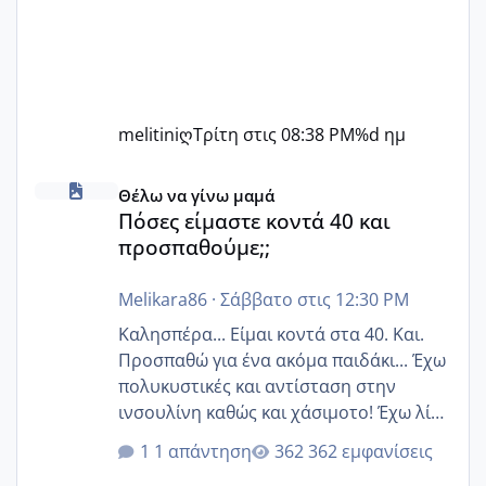
melitiniღ
Τρίτη στις 08:38 PM
%d ημ
Πόσες είμαστε κοντά 40 και προσπαθούμε;;
Θέλω να γίνω μαμά
Πόσες είμαστε κοντά 40 και
προσπαθούμε;;
Melikara86
·
Σάββατο στις 12:30 PM
Καλησπέρα... Είμαι κοντά στα 40. Και.
Προσπαθώ για ένα ακόμα παιδάκι... Έχω
πολυκυστικές και αντίσταση στην
ινσουλίνη καθώς και χάσιμοτο! Έχω λίγα
κιλά παραπάνω και όσο κ αν προσπαθώ
1 απάντηση
362 εμφανίσεις
δεν χάνω εύκολα! Προσπαθώ για ακόμη