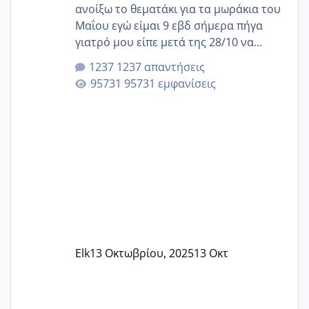
ανοίξω το θεματάκι για τα μωράκια του
Μαΐου εγώ είμαι 9 εβδ σήμερα πήγα
γιατρό μου είπε μετά της 28/10 να
κλείσω ραντεβού για την αυχενική είναι
1237 απαντήσεις
καμιά άλλη κοπέλα να γεννάει Μάιο ;;
95731 εμφανίσεις
Elk
13 Οκτωβρίου, 2025
13 Οκτ