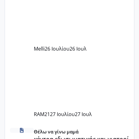
πάρει. Οι παιδικοί σταθμοί έχουν
υπογράψει σύμβαση με την ΕΕΤΑΑ ότι
δέχονται παιδιά με βαουτσερ και ότι
αυτό τα καλύπτει όλα εκτός από έξτρα
όπως σχολικό λεωφορείο κτλ. Είναι
παράνομο να χρεώνουν κάτι επιπλέον.
Melli
26 Ιουλίου
26 Ιουλ
Εγώ πήγα σε έναν ιδιωτικό παιδικό στ
RAM21
27 Ιουλίου
27 Ιουλ
κέντρα εξωσωματικής και γιατροί εμπερίες
Θέλω να γίνω μαμά
κέντρα εξωσωματικής και γιατροί