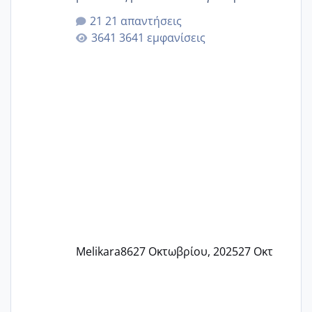
αυτές που ήδη περιμένουν. Να πάρουν
21 απαντήσεις
γερα μωράκια στην αγκαλίτσα τους
3641 εμφανίσεις
🙏🏼🙏🏼 Ας πάμε λοιπόν στο θέμα μου.
Τελευταία περίοδο 25 σεπτεμβρίου
Εδώ και τέσσερις πέντε μέρες νιώθω
αρρωστη δεν έχω κουράγιο για τίποτα
πονάει πολύ το στήθος μου και τα δύο
και βάζω θερμόμετρο και έχω συνεχώς
37 με 37, 3 Έτσι λοιπόν είπα να κάνω
ένα τεστ την παρασ
Melikara86
27 Οκτωβρίου, 2025
27 Οκτ