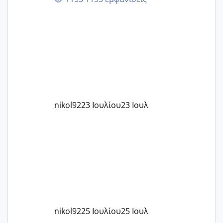
στην 27η εβδομάδα και προσπαθώ 7
μήνες ήδη και αρχίζω να αγχώνομαι με
το 1,18... Είμαι 33.. Κάποια που να έμεινε
με χαμηλή άμη???
nikol92
23 Ιουλίου
23 Ιουλ
nikol92
25 Ιουλίου
25 Ιουλ