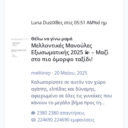
Luna Dust
Χθες στις 05:51 AM
%d ημ
Μελλοντικές Μανούλες Εξωσωματικής 2025 💫 – Μαζί στο
Θέλω να γίνω μαμά
Μελλοντικές Μανούλες
Εξωσωματικής 2025 💫 – Μαζί
στο πιο όμορφο ταξίδι!
melitiniღ
·
20 Μαίου, 2025
Καλωσορίσατε σε αυτόν τον χώρο
αγάπης, ελπίδας και δύναμης,
αφιερωμένο σε όλες τις γυναίκες που
κάνουν το μεγάλο βήμα προς τη
μητρότητα μέσω εξωσωματικής το 2025.
2380 απαντήσεις
Εδώ θα μοιραστούμε αγωνίες, χαρές,
224690 εμφανίσεις
εμπειρίες και κάθε μικρή ή μεγάλη