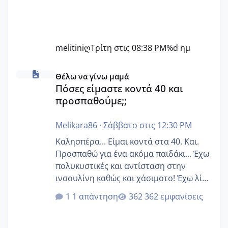
melitiniღ
Τρίτη στις 08:38 PM
%d ημ
Πόσες είμαστε κοντά 40 και προσπαθούμε;;
Θέλω να γίνω μαμά
Πόσες είμαστε κοντά 40 και
προσπαθούμε;;
Melikara86
·
Σάββατο στις 12:30 PM
Καλησπέρα... Είμαι κοντά στα 40. Και.
Προσπαθώ για ένα ακόμα παιδάκι... Έχω
πολυκυστικές και αντίσταση στην
ινσουλίνη καθώς και χάσιμοτο! Έχω λίγα
κιλά παραπάνω και όσο κ αν προσπαθώ
1 απάντηση
362 εμφανίσεις
δεν χάνω εύκολα! Προσπαθώ για ακόμη
ένα παιδί εδώ και 1,5 χρόνο! Θέλετε να
γράψετε όσες κοπέλες είστε σε