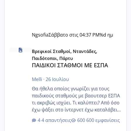
Ngsofia
Σάββατο στις 04:37 PM
%d ημ
ΠΑΙΔΙΚΟΙ ΣΤΑΘΜΟΙ ΜΕ ΕΣΠΑ
Βρεφικοί Σταθμοί, Νταντάδες,
Παιδότοποι, Πάρτυ
ΠΑΙΔΙΚΟΙ ΣΤΑΘΜΟΙ ΜΕ ΕΣΠΑ
Melli
·
26 Ιουλίου
Θα ήθελα οποίος γνωρίζει για τους
παιδικούς σταθμούς με βαουτσερ ΕΣΠΑ
τι ακριβώς ισχύει. Τι καλύπτει? Από όσο
έχω ψάξει στο ίντερνετ έχω καταλάβει
ότι το βαουτσερ καλύπτει όλα τα
4 απαντήσεις
600 εμφανίσεις
δίδακτρα και τα τροφεια του ιδιωτικού
παιδικού σταθμού για όποιον το έχει