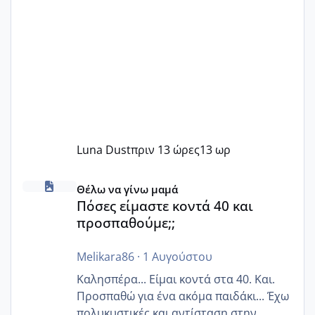
Luna Dust
πριν 13 ώρες
13 ωρ
Πόσες είμαστε κοντά 40 και προσπαθούμε;;
Θέλω να γίνω μαμά
Πόσες είμαστε κοντά 40 και
προσπαθούμε;;
Melikara86
·
1 Αυγούστου
Καλησπέρα... Είμαι κοντά στα 40. Και.
Προσπαθώ για ένα ακόμα παιδάκι... Έχω
πολυκυστικές και αντίσταση στην