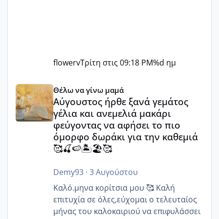
flowerv
Τρίτη στις 09:18 PM
%d ημ
Αύγουστος ήρθε ξανά γεμάτος γέλια και ανεμελιά μακάρι 
Θέλω να γίνω μαμά
Αύγουστος ήρθε ξανά γεμάτος
γέλια και ανεμελιά μακάρι
φεύγοντας να αφήσει το πιο
όμορφο δωράκι για την καθεμιά
🥰🍒🍉🏝️🏖️🥰
Demy93
·
3 Αυγούστου
Καλό.μηνα κορίτσια μου 🥰 Καλή
επιτυχία σε όλες,εύχομαι ο τελευταίος
μήνας του καλοκαιριού να επιφυλάσσει