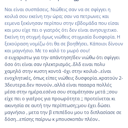
Ναι είναι συσπάσεις. Νιώθεις σαν να σε σφίγγει η
κοιλιά σου εκείνη την ώρα; σαν να πετρωνει; και
εεμενα ξεκίνησαν περίπου στην εβδομάδα που είσαι
και μου είχε πει ο γιατρός ότι δεν είναι ανησυχιτικο.
Εκείνη τη στιγμή όμως νιώθεις στιγμιαία δυσφορία. Η
ξεκούραση νομίζω ότι θα σε βοηθήσει. Κάποιοι δίνουν
και μαγνήσιο. Με το καλό το μωρό σου!
σ ευχαριστω για την απάντηση!δεν νιώθω ότι σφίγγει
΄΄οσο ότι είναι σαν ηλεκτρισμός..δλδ ειναι πολυ
χαμηλό στην κυστη κοντά -όχι στην κοιλιά-..είναι
ενοχλητικές, όπως είπες νιώθεις δυσφορία..κρατούν 2-
3δευτερα.δεν πονούν..αλλά είναι παααρα πολλές
μέσα στην ημέρα.εσένα σου σταμάτησαν μετά ;;σου
είχε πει ο γιατ΄ρος για προωρότητα ;; προτείνεται κι
ακινησία σε αυτή την περίπτωση;;μου έχει δ΄ώσει
μαγνήσιο , μετα την β επιπέδου μου το διπλασίασε σε
δόση...επίσης παίρνω κ μπουσκοπάν πλέον..