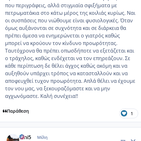
που περιγράφεις, αλλά στιγμιαία σφιξήματα με
πετρωματάκια στο κάτω μέρος της κοιλιάς κυρίως. Ναι
οι συσπάσεις που νιώθουμε είναι φυσιολογικές. Όταν
όμως αυξάνονται σε συχνότητα και σε διάρκεια θα
πρέπει άμεσα να ενημερώνεται ο γιατρός καθώς
μπορεί να κρούουν τον κίνδυνο προωρότητας.
Ταυτόχρονα θα πρέπει οπωσδήποτε να εξετάζεται και
ο τράχηλος, καθώς ενδέχεται να τον επηρεάζουν. Σε
κάθε περίπτωση δε θέλει άγχος καθώς ακόμη και να
αυξηθούν υπάρχει τρόπος να κατασταλλούν και να
αποφευχθεί τυχον προωρότητα. Απλά θέλει να έχουμε
τον νου μας, να ξεκουραζόμαστε και να μην
αγχωνόμαστε. Καλή συνέχεια!!
Παράθεση
1
comment_1309783
Author stats
irini5
Μέλη