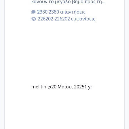
κάνουν το μεγάλο βήμα προς τη
μητρότητα μέσω εξωσωματικής το 2025.
2380 απαντήσεις
Εδώ θα μοιραστούμε αγωνίες, χαρές,
226202 εμφανίσεις
εμπειρίες και κάθε μικρή ή μεγάλη
στιγμή αυτού του ξεχωριστού ταξιδιού.
Καμία δεν είναι μόνη – όλες μαζί
μπορούμε να στηρίξουμε η μία την
άλλη, να δώσουμε κουράγιο στις
δύσκολες στιγμές και να γιορτάσουμε
τις μικρές και μεγάλες νίκες. Είτε είστε
στο στάδιο της προετοιμασίας, είτε
ετοιμάζεστε
melitiniღ
20 Μαίου, 2025
1 yr