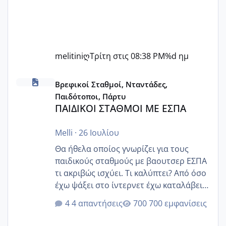
melitiniღ
Τρίτη στις 08:38 PM
%d ημ
ΠΑΙΔΙΚΟΙ ΣΤΑΘΜΟΙ ΜΕ ΕΣΠΑ
Βρεφικοί Σταθμοί, Νταντάδες,
Παιδότοποι, Πάρτυ
ΠΑΙΔΙΚΟΙ ΣΤΑΘΜΟΙ ΜΕ ΕΣΠΑ
Melli
·
26 Ιουλίου
Θα ήθελα οποίος γνωρίζει για τους
παιδικούς σταθμούς με βαουτσερ ΕΣΠΑ
τι ακριβώς ισχύει. Τι καλύπτει? Από όσο
έχω ψάξει στο ίντερνετ έχω καταλάβει
ότι το βαουτσερ καλύπτει όλα τα
4 απαντήσεις
700 εμφανίσεις
δίδακτρα και τα τροφεια του ιδιωτικού
παιδικού σταθμού για όποιον το έχει