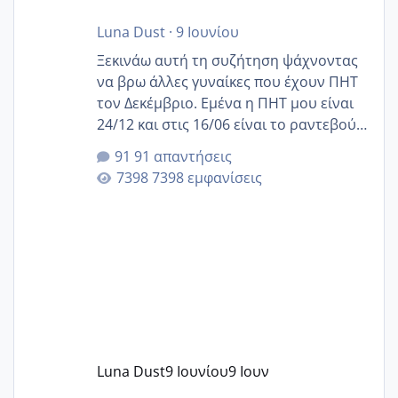
Luna Dust
·
9 Ιουνίου
Ξεκινάω αυτή τη συζήτηση ψάχνοντας
να βρω άλλες γυναίκες που έχουν ΠΗΤ
τον Δεκέμβριο. Εμένα η ΠΗΤ μου είναι
24/12 και στις 16/06 είναι το ραντεβού
της αυχενικής διαφάνειας. Έχω αρκετό
91 απαντήσεις
άγχος και οι μέρες δεν φαίνεται να
7398 εμφανίσεις
περνάνε με τίποτα.
Luna Dust
9 Ιουνίου
9 Ιουν