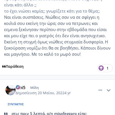
είναι κάτι άλλο ;;
το έχει νιώσει καμία;; γνωρίζετε κάτι για το θέμα;;
Ναι είναι συσπάσεις. Νιώθεις σαν να σε σφίγγει η
κοιλιά σου εκείνη την ώρα; σαν να πετρωνει; και
εεμενα ξεκίνησαν περίπου στην εβδομάδα που είσαι
και μου είχε πει ο γιατρός ότι δεν είναι ανησυχιτικο.
Εκείνη τη στιγμή όμως νιώθεις στιγμιαία δυσφορία. Η
ξεκούραση νομίζω ότι θα σε βοηθήσει. Κάποιοι δίνουν
και μαγνήσιο. Με το καλό το μωρό σου!
Παράθεση
1
comment_1309523
Author stats
irini5
Μέλη
Δημοσίευση
20 Μαίου, 2022
4 yr
ΣΥΝΤΆΚΤΗΣ
στις πριν 5 λεπτά, ο/η misofeggaro είπε: