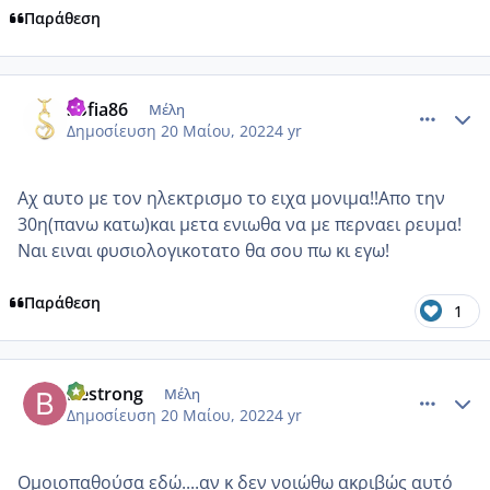
Παράθεση
comment_1309564
Author stats
Sofia86
Μέλη
Δημοσίευση
20 Μαίου, 2022
4 yr
Αχ αυτο με τον ηλεκτρισμο το ειχα μονιμα!!Απο την
30η(πανω κατω)και μετα ενιωθα να με περναει ρευμα!
Ναι ειναι φυσιολογικοτατο θα σου πω κι εγω!
Παράθεση
1
comment_1309572
Author stats
Bestrong
Μέλη
Δημοσίευση
20 Μαίου, 2022
4 yr
Ομοιοπαθούσα εδώ....αν κ δεν νοιώθω ακριβώς αυτό