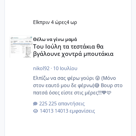
Elk
πριν 4 ώρες
4 ωρ
Του Ιούλη τα τεστάκια θα βγάλουνε χοντρά μπουτάκια
Θέλω να γίνω μαμά
Του Ιούλη τα τεστάκια θα
βγάλουνε χοντρά μπουτάκια
nikol92
·
10 Ιουλίου
Ελπίζω να σας φέρω γούρι 😜 (Μόνο
στον εαυτό μου δε φέρνω)😅 Βουρ στο
πατσά όσες είστε στις μέρες!!!💙🩷
225 απαντήσεις
14013 εμφανίσεις