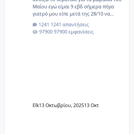
Μαΐου εγώ είμαι 9 εβδ σήμερα πήγα
γιατρό μου είπε μετά της 28/10 να
κλείσω ραντεβού για την αυχενική είναι
1241 απαντήσεις
καμιά άλλη κοπέλα να γεννάει Μάιο ;;
97900 εμφανίσεις
Elk
13 Οκτωβρίου, 2025
13 Οκτ