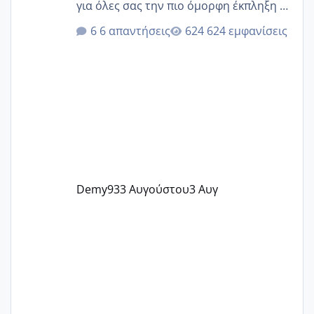
για όλες σας την πιο όμορφη έκπληξη 🧿
@Elk @Melikara86 @Παρασκευαιδου
6 απαντήσεις
624 εμφανίσεις
@Zenia z @melitiniღ @Christi.D.
@flowerv @Riaa @Ngsofia
Demy93
3 Αυγούστου
3 Αυγ