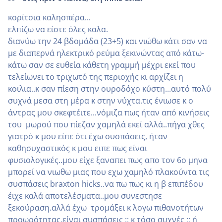
κορίτσια καλησπέρα...
ελπίζω να είστε όλες καλα.
διανύω την 24 βδομάδα (23+5) και νιώθω κάτι σαν να
με διαπερνά ηλεκτρικό ρεύμα ξεκινώντας από κάτω-
κάτω σαν σε ευθεία κάθετη γραμμή μέχρι εκεί που
τελει΄΄ωνει το τριχωτό της περιοχής κι αρχίζει η
κοιλια..κ σαν πίεση στην ουροδόχο κύστη...αυτό πολύ
συχνά μεσα στη μέρα κ στην νύχτα.τις ένιωσε κ ο
άντρας μου σκεφτε΄΄ιτε...νόμιζα πως ήταν από κινήσεις
του μωρού που πίεζαν χαμηλά εκεί αλλά..πήγα χθες
γιατρό κ μου είπε ότι έχω συσπάσεις, ήταν
καθησυχαστικός κ μου ειπε πως είναι
φυσιολογικές..μου είχε ξαναπει πως απο τον 6ο μηνα
μπορεί να νιωθω μιας που εχω χαμηλό πλακούντα τις
συσπάσεις braxton hicks..να πω πως κι η β επιπέδου
έιχε καλά αποτελέσματα..μου συνεστησε
ξεκούραση.αλλά έχω τρομάξει κ λογω πιθανοτήτων
προωρότητας.είναι συσπάσεις ;; κ τόσο συχνές ;; ή