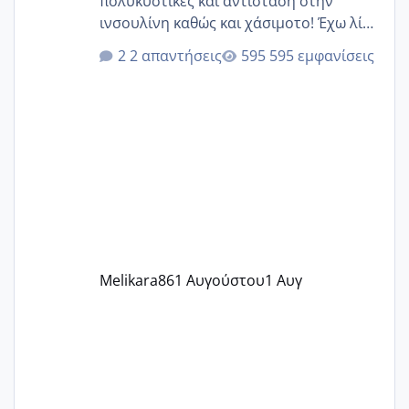
πολυκυστικές και αντίσταση στην
ινσουλίνη καθώς και χάσιμοτο! Έχω λίγα
κιλά παραπάνω και όσο κ αν προσπαθώ
2 απαντήσεις
595 εμφανίσεις
δεν χάνω εύκολα! Προσπαθώ για ακόμη
ένα παιδί εδώ και 1,5 χρόνο! Θέλετε να
γράψετε όσες κοπέλες είστε σε
παρόμοια φάση;; Αυτή την στιγμή έχω
δύο χαμένους κύκλους δεν έχω έρθει
περίοδο αυτό τον μήνα περίμενα 20 δεν
ήρθα απλά είδα λίγα ροζ έκανα υπέρηχο
την επομενη μέρα και το ενδομήτριό
ήταν 11,1 χιλιοστά πολύ κα
Melikara86
1 Αυγούστου
1 Αυγ