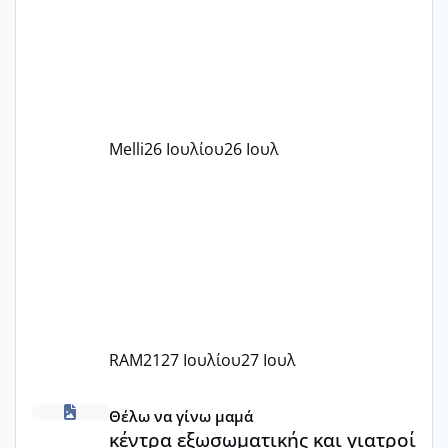
πάρει. Οι παιδικοί σταθμοί έχουν
υπογράψει σύμβαση με την ΕΕΤΑΑ ότι
δέχονται παιδιά με βαουτσερ και ότι
αυτό τα καλύπτει όλα εκτός από έξτρα
όπως σχολικό λεωφορείο κτλ. Είναι
παράνομο να χρεώνουν κάτι επιπλέον.
Melli
26 Ιουλίου
26 Ιουλ
Εγώ πήγα σε έναν ιδιωτικό παιδικό στ
RAM21
27 Ιουλίου
27 Ιουλ
κέντρα εξωσωματικής και γιατροί εμπερίες
Θέλω να γίνω μαμά
κέντρα εξωσωματικής και γιατροί