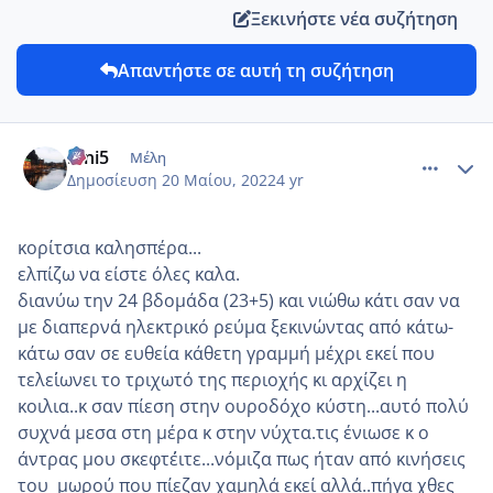
Ξεκινήστε νέα συζήτηση
Απαντήστε σε αυτή τη συζήτηση
comment_1309518
Author stats
irini5
Μέλη
Δημοσίευση
20 Μαίου, 2022
4 yr
κορίτσια καλησπέρα...
ελπίζω να είστε όλες καλα.
διανύω την 24 βδομάδα (23+5) και νιώθω κάτι σαν να
με διαπερνά ηλεκτρικό ρεύμα ξεκινώντας από κάτω-
κάτω σαν σε ευθεία κάθετη γραμμή μέχρι εκεί που
τελει΄΄ωνει το τριχωτό της περιοχής κι αρχίζει η
κοιλια..κ σαν πίεση στην ουροδόχο κύστη...αυτό πολύ
συχνά μεσα στη μέρα κ στην νύχτα.τις ένιωσε κ ο
άντρας μου σκεφτε΄΄ιτε...νόμιζα πως ήταν από κινήσεις
του μωρού που πίεζαν χαμηλά εκεί αλλά..πήγα χθες