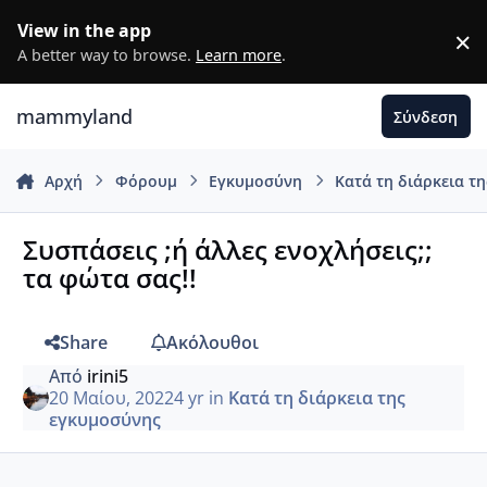
Μετάβαση σε περιεχόμενο
View in the app
×
D
A better way to browse.
Learn more
.
mammyland
Σύνδεση
Αρχή
Φόρουμ
Εγκυμοσύνη
Κατά τη διάρκεια τ
Συσπάσεις ;ή άλλες ενοχλήσεις;;
τα φώτα σας!!
Share
Ακόλουθοι
Από
irini5
20 Μαίου, 2022
4 yr
in
Κατά τη διάρκεια της
εγκυμοσύνης