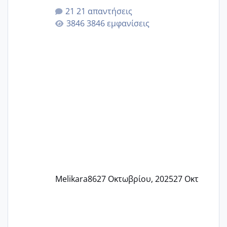
αυτές που ήδη περιμένουν. Να πάρουν
21 απαντήσεις
γερα μωράκια στην αγκαλίτσα τους
3846 εμφανίσεις
🙏🏼🙏🏼 Ας πάμε λοιπόν στο θέμα μου.
Τελευταία περίοδο 25 σεπτεμβρίου
Εδώ και τέσσερις πέντε μέρες νιώθω
αρρωστη δεν έχω κουράγιο για τίποτα
πονάει πολύ το στήθος μου και τα δύο
και βάζω θερμόμετρο και έχω συνεχώς
37 με 37, 3 Έτσι λοιπόν είπα να κάνω
ένα τεστ την παρασ
Melikara86
27 Οκτωβρίου, 2025
27 Οκτ