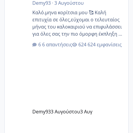
Demy93
·
3 Αυγούστου
Καλό.μηνα κορίτσια μου 🥰 Καλή
επιτυχία σε όλες,εύχομαι ο τελευταίος
μήνας του καλοκαιριού να επιφυλάσσει
για όλες σας την πιο όμορφη έκπληξη 🧿
@Elk @Melikara86 @Παρασκευαιδου
6 απαντήσεις
624 εμφανίσεις
@Zenia z @melitiniღ @Christi.D.
@flowerv @Riaa @Ngsofia
Demy93
3 Αυγούστου
3 Αυγ