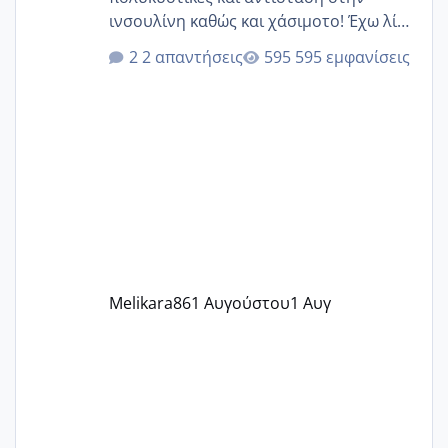
ινσουλίνη καθώς και χάσιμοτο! Έχω λίγα
κιλά παραπάνω και όσο κ αν προσπαθώ
2 απαντήσεις
595 εμφανίσεις
δεν χάνω εύκολα! Προσπαθώ για ακόμη
ένα παιδί εδώ και 1,5 χρόνο! Θέλετε να
γράψετε όσες κοπέλες είστε σε
παρόμοια φάση;; Αυτή την στιγμή έχω
δύο χαμένους κύκλους δεν έχω έρθει
περίοδο αυτό τον μήνα περίμενα 20 δεν
ήρθα απλά είδα λίγα ροζ έκανα υπέρηχο
την επομενη μέρα και το ενδομήτριό
ήταν 11,1 χιλιοστά πολύ κα
Melikara86
1 Αυγούστου
1 Αυγ