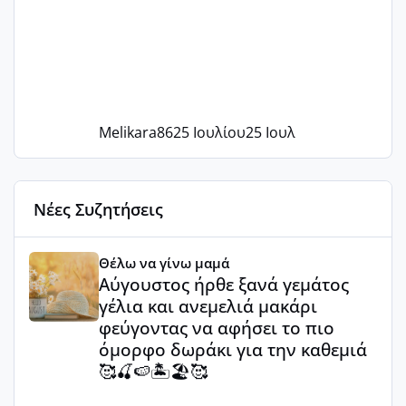
Melikara86
25 Ιουλίου
25 Ιουλ
Νέες Συζητήσεις
Αύγουστος ήρθε ξανά γεμάτος γέλια και ανεμελιά μακάρι 
Θέλω να γίνω μαμά
Αύγουστος ήρθε ξανά γεμάτος
γέλια και ανεμελιά μακάρι
φεύγοντας να αφήσει το πιο
όμορφο δωράκι για την καθεμιά
🥰🍒🍉🏝️🏖️🥰