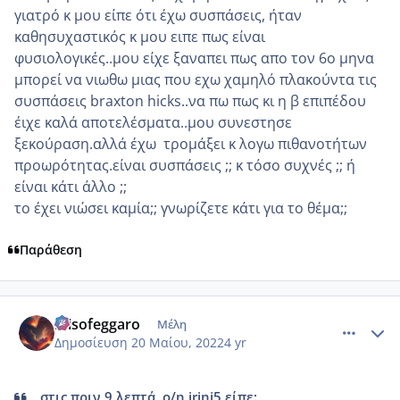
γιατρό κ μου είπε ότι έχω συσπάσεις, ήταν
καθησυχαστικός κ μου ειπε πως είναι
φυσιολογικές..μου είχε ξαναπει πως απο τον 6ο μηνα
μπορεί να νιωθω μιας που εχω χαμηλό πλακούντα τις
συσπάσεις braxton hicks..να πω πως κι η β επιπέδου
έιχε καλά αποτελέσματα..μου συνεστησε
ξεκούραση.αλλά έχω τρομάξει κ λογω πιθανοτήτων
προωρότητας.είναι συσπάσεις ;; κ τόσο συχνές ;; ή
είναι κάτι άλλο ;;
το έχει νιώσει καμία;; γνωρίζετε κάτι για το θέμα;;
Παράθεση
comment_1309520
Author stats
misofeggaro
Μέλη
Δημοσίευση
20 Μαίου, 2022
4 yr
στις πριν 9 λεπτά, ο/η irini5 είπε: