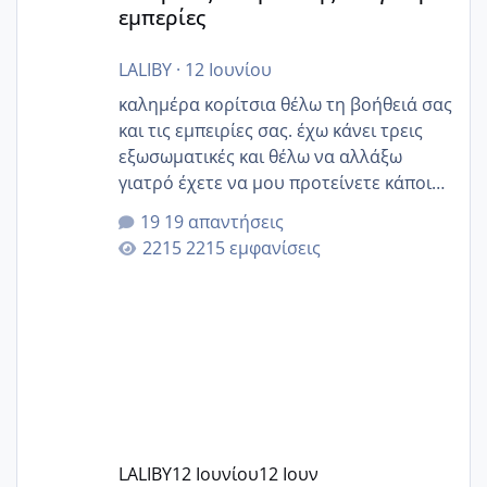
εμπερίες
LALIBY
·
12 Ιουνίου
καλημέρα κορίτσια θέλω τη βοήθειά σας
και τις εμπειρίες σας. έχω κάνει τρεις
εξωσωματικές και θέλω να αλλάξω
γιατρό έχετε να μου προτείνετε κάποιον
που μείνατε ευχαριστημένες και είχατε
19 απαντήσεις
επιιτυχία? έκανα στο υγεία με τον
2215 εμφανίσεις
ζερβομανωλάκη (δεν το εψαξε καθόλου
το θέμα δεν μου άρεσε καθο΄λου) και
στο γένεσις με τον πάντο
LALIBY
12 Ιουνίου
12 Ιουν