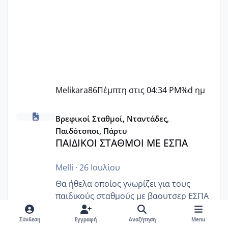
Melikara86
Πέμπτη στις 04:34 PM
%d ημ
ΠΑΙΔΙΚΟΙ ΣΤΑΘΜΟΙ ΜΕ ΕΣΠΑ
Βρεφικοί Σταθμοί, Νταντάδες,
Παιδότοποι, Πάρτυ
ΠΑΙΔΙΚΟΙ ΣΤΑΘΜΟΙ ΜΕ ΕΣΠΑ
Melli
·
26 Ιουλίου
Θα ήθελα οποίος γνωρίζει για τους
παιδικούς σταθμούς με βαουτσερ ΕΣΠΑ
τι ακριβώς ισχύει. Τι καλύπτει? Από όσο
έχω ψάξει στο ίντερνετ έχω καταλάβει
Σύνδεση
Εγγραφή
Αναζήτηση
Menu