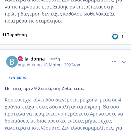
να τις περνούμε έτσι. Επίσης αν επιτρέπεται στην
πρώτη διέγερση δεν είχες καθόλου ωοθυλάκια; Σε
ποια μέρα τις σταμάτησες;
Παράθεση
1
comment_1309175
Author stats
bella_donna
Μέλη
Δημοσίευση
18 Μαίου, 2022
4 yr
ΣΥΝΤΆΚΤΗΣ
στις πριν 9 λεπτά, ο/η Zeta. είπε:
Κορίτσι έχω κάνει δύο διεγέρσεις με gonal μέσα σε 4
χρόνια κ είχα κ στις δύο καλή ανταπόκριση. Θα σου
πρότεινα να περιμένεις να περάσει το 4μηνο ώστε να
δοκιμάσεις με διαφορετικές ενέσεις μήπως έχεις
καλύτερα αποτελέσματα. Δεν είναι καραμελίτσες, για