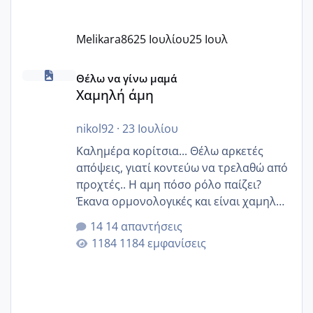
Melikara86
25 Ιουλίου
25 Ιουλ
Χαμηλή άμη
Θέλω να γίνω μαμά
Χαμηλή άμη
nikol92
·
23 Ιουλίου
Καλημέρα κορίτσια... Θέλω αρκετές
απόψεις, γιατί κοντεύω να τρελαθώ από
προχτές.. Η αμη πόσο ρόλο παίζει?
Έκανα ορμονολογικές και είναι χαμηλή
για την ηλικία μου.. Είχα ήδη μια
14 απαντήσεις
εγκυμοσύνη, που έπρεπε να τερματιστεί
1184 εμφανίσεις
στην 27η εβδομάδα και προσπαθώ 7
μήνες ήδη και αρχίζω να αγχώνομαι με
το 1,18... Είμαι 33.. Κάποια που να έμεινε
με χαμηλή άμη???