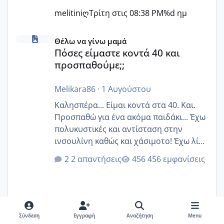
melitiniღ
Τρίτη στις 08:38 PM
%d ημ
Πόσες είμαστε κοντά 40 και προσπαθούμε;;
Θέλω να γίνω μαμά
Πόσες είμαστε κοντά 40 και
προσπαθούμε;;
Melikara86
·
1 Αυγούστου
Καλησπέρα... Είμαι κοντά στα 40. Και.
Προσπαθώ για ένα ακόμα παιδάκι... Έχω
πολυκυστικές και αντίσταση στην
ινσουλίνη καθώς και χάσιμοτο! Έχω λίγα
κιλά παραπάνω και όσο κ αν προσπαθώ
2 απαντήσεις
456 εμφανίσεις
δεν χάνω εύκολα! Προσπαθώ για ακόμη
ένα παιδί εδώ και 1,5 χρόνο! Θέλετε να
γράψετε όσες κοπέλες είστε σε
παρόμοια φάση;; Αυτή την στιγμή έχω
δύο χαμένους κύκλους δεν έχω έρθει
Σύνδεση
Εγγραφή
Αναζήτηση
Menu