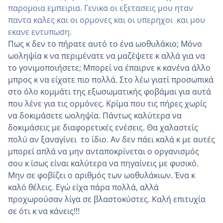
παρομοια εμπειρια. Γενικα οι εξετασεις μου ηταν
παντα καλες και οι ορμονες και οι υπερηχοι και μου
εκανε εντυπωση.
Πως κ δεν το πήρατε αυτό το ένα ωοθυλάκιο; Μόνο
ωοληψία κ να περιμένατε να μαζέψετε κ αλλά για να
το γονιμοποιήσετε; Μπορεί να έπαιρνε κ κανένα άλλο
μπρος κ να είχατε πιο πολλά. Στο λέω γιατί προσωπικά
στο όλο κομμάτι της εξωσωματικής φοβάμαι για αυτά
που λένε για τις ορμόνες. Κρίμα που τις πήρες χωρίς
να δοκιμάσετε ωοληψία. Πάντως καλύτερα να
δοκιμάσεις με διαφορετικές ενέσεις. Θα χαλαστείς
πολύ αν ξαναγίνει το ίδιο. Αν δεν πάει καλά κ με αυτές
μπορεί απλά να μην ανταποκρίνεται ο οργανισμός
σου κ ίσως είναι καλύτερα να πηγαίνεις με φυσικό.
Μην σε φοβίζει ο αριθμός των ωοθυλάκιων. Ένα κ
καλό θέλεις. Εγώ είχα πάρα πολλά, αλλά
προχωρούσαν λίγα σε βλαστοκύστες. Καλή επιτυχία
σε ότι κ να κάνεις!!!