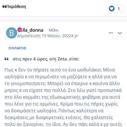
Παράθεση
1
comment_1309334
Author stats
bella_donna
Μέλη
Δημοσίευση
19 Μαίου, 2022
4 yr
ΣΥΝΤΆΚΤΗΣ
στις πριν 4 ώρες, ο/η Zeta. είπε:
Πως κ δεν το πήρατε αυτό το ένα ωοθυλάκιο; Μόνο
ωοληψία κ να περιμένατε να μαζέψετε κ αλλά για να
το γονιμοποιήσετε; Μπορεί να έπαιρνε κ κανένα άλλο
μπρος κ να είχατε πιο πολλά. Στο λέω γιατί προσωπικά
στο όλο κομμάτι της εξωσωματικής φοβάμαι για αυτά
που λένε για τις ορμόνες. Κρίμα που τις πήρες χωρίς
να δοκιμάσετε ωοληψία. Πάντως καλύτερα να
δοκιμάσεις με διαφορετικές ενέσεις. Θα χαλαστείς
πολύ αν ξαναγίνει το ίδιο. Αν δεν πάει καλά κ με αυτές