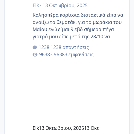
Elk
·
13 Οκτωβρίου, 2025
Καλησπέρα κορίτσια διστακτικά είπα να
ανοίξω το θεματάκι για τα μωράκια του
Μαΐου εγώ είμαι 9 εβδ σήμερα πήγα
γιατρό μου είπε μετά της 28/10 να
κλείσω ραντεβού για την αυχενική είναι
1238 απαντήσεις
καμιά άλλη κοπέλα να γεννάει Μάιο ;;
96383 εμφανίσεις
Elk
13 Οκτωβρίου, 2025
13 Οκτ