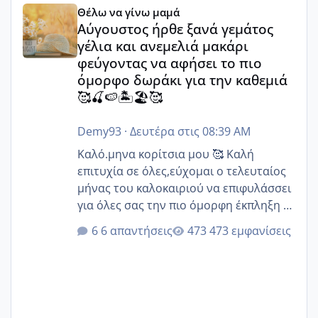
Αύγουστος ήρθε ξανά γεμάτος γέλια και ανεμελιά μακάρι 
Θέλω να γίνω μαμά
Αύγουστος ήρθε ξανά γεμάτος
γέλια και ανεμελιά μακάρι
φεύγοντας να αφήσει το πιο
όμορφο δωράκι για την καθεμιά
🥰🍒🍉🏝️🏖️🥰
Demy93
·
Δευτέρα στις 08:39 AM
Καλό.μηνα κορίτσια μου 🥰 Καλή
επιτυχία σε όλες,εύχομαι ο τελευταίος
μήνας του καλοκαιριού να επιφυλάσσει
για όλες σας την πιο όμορφη έκπληξη 🧿
@Elk @Melikara86 @Παρασκευαιδου
6 απαντήσεις
473 εμφανίσεις
@Zenia z @melitiniღ @Christi.D.
@flowerv @Riaa @Ngsofia