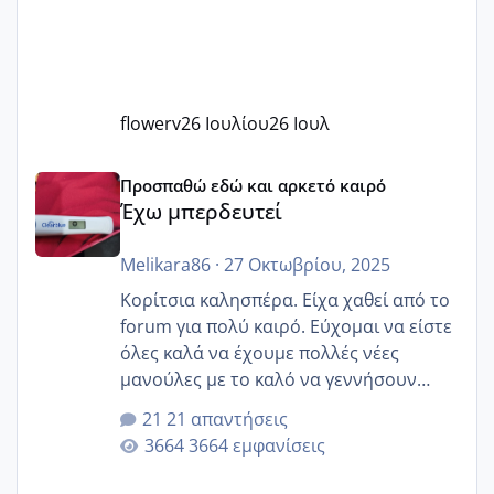
flowerv
26 Ιουλίου
26 Ιουλ
Έχω μπερδευτεί
Προσπαθώ εδώ και αρκετό καιρό
Έχω μπερδευτεί
Melikara86
·
27 Οκτωβρίου, 2025
Κορίτσια καλησπέρα. Είχα χαθεί από το
forum για πολύ καιρό. Εύχομαι να είστε
όλες καλά να έχουμε πολλές νέες
μανούλες με το καλό να γεννήσουν
αυτές που ήδη περιμένουν. Να πάρουν
21 απαντήσεις
γερα μωράκια στην αγκαλίτσα τους
3664 εμφανίσεις
🙏🏼🙏🏼 Ας πάμε λοιπόν στο θέμα μου.
Τελευταία περίοδο 25 σεπτεμβρίου