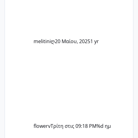
άλλη, να δώσουμε κουράγιο στις
δύσκολες στιγμές και να γιορτάσουμε
τις μικρές και μεγάλες νίκες. Είτε είστε
στο στάδιο της προετοιμασίας, είτε
ετοιμάζεστε
melitiniღ
20 Μαίου, 2025
1 yr
flowerv
Τρίτη στις 09:18 PM
%d ημ