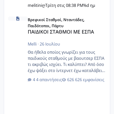
melitiniღ
Τρίτη στις 08:38 PM
%d ημ
ΠΑΙΔΙΚΟΙ ΣΤΑΘΜΟΙ ΜΕ ΕΣΠΑ
Βρεφικοί Σταθμοί, Νταντάδες,
Παιδότοποι, Πάρτυ
ΠΑΙΔΙΚΟΙ ΣΤΑΘΜΟΙ ΜΕ ΕΣΠΑ
Melli
·
26 Ιουλίου
Θα ήθελα οποίος γνωρίζει για τους
παιδικούς σταθμούς με βαουτσερ ΕΣΠΑ
τι ακριβώς ισχύει. Τι καλύπτει? Από όσο
έχω ψάξει στο ίντερνετ έχω καταλάβει
ότι το βαουτσερ καλύπτει όλα τα
4 απαντήσεις
626 εμφανίσεις
δίδακτρα και τα τροφεια του ιδιωτικού
παιδικού σταθμού για όποιον το έχει
πάρει. Οι παιδικοί σταθμοί έχουν
υπογράψει σύμβαση με την ΕΕΤΑΑ ότι
δέχονται παιδιά με βαουτσερ και ότι
αυτό τα καλύπτει όλα εκτός από έξτρα