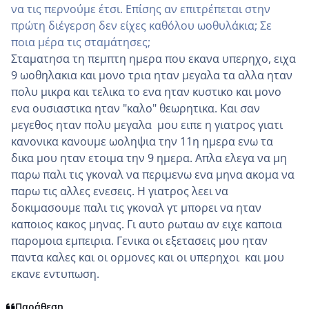
να τις περνούμε έτσι. Επίσης αν επιτρέπεται στην
πρώτη διέγερση δεν είχες καθόλου ωοθυλάκια; Σε
ποια μέρα τις σταμάτησες;
Σταματησα τη πεμπτη ημερα που εκανα υπερηχο, ειχα
9 ωοθηλακια και μονο τρια ηταν μεγαλα τα αλλα ηταν
πολυ μικρα και τελικα το ενα ηταν κυστικο και μονο
ενα ουσιαστικα ηταν "καλο" θεωρητικα. Και σαν
μεγεθος ηταν πολυ μεγαλα μου ειπε η γιατρος γιατι
κανονικα κανουμε ωοληψια την 11η ημερα ενω τα
δικα μου ηταν ετοιμα την 9 ημερα. Απλα ελεγα να μη
παρω παλι τις γκοναλ να περιμενω ενα μηνα ακομα να
παρω τις αλλες ενεσεις. Η γιατρος λεει να
δοκιμασουμε παλι τις γκοναλ γτ μπορει να ηταν
καποιος κακος μηνας. Γι αυτο ρωταω αν ειχε καποια
παρομοια εμπειρια. Γενικα οι εξετασεις μου ηταν
παντα καλες και οι ορμονες και οι υπερηχοι και μου
εκανε εντυπωση.
Παράθεση