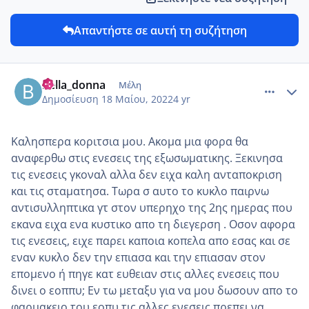
Απαντήστε σε αυτή τη συζήτηση
comment_1309167
Author stats
bella_donna
Μέλη
Δημοσίευση
18 Μαίου, 2022
4 yr
Καλησπερα κοριτσια μου. Ακομα μια φορα θα
αναφερθω στις ενεσεις της εξωσωματικης. Ξεκινησα
τις ενεσεις γκοναλ αλλα δεν ειχα καλη ανταποκριση
και τις σταματησα. Τωρα σ αυτο το κυκλο παιρνω
αντισυλληπτικα γτ στον υπερηχο της 2ης ημερας που
εκανα ειχα ενα κυστικο απο τη διεγερση . Οσον αφορα
τις ενεσεις, ειχε παρει καποια κοπελα απο εσας και σε
εναν κυκλο δεν την επιασα και την επιασαν στον
επομενο ή πηγε κατ ευθειαν στις αλλες ενεσεις που
δινει ο εοππυ; Εν τω μεταξυ για να μου δωσουν απο το
φαρμακειο του εοπυ τις αλλες ενεσεις πρεπει να