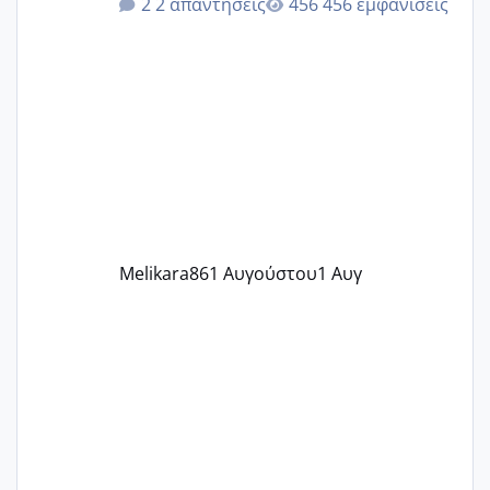
2 απαντήσεις
456 εμφανίσεις
δεν χάνω εύκολα! Προσπαθώ για ακόμη
ένα παιδί εδώ και 1,5 χρόνο! Θέλετε να
γράψετε όσες κοπέλες είστε σε
παρόμοια φάση;; Αυτή την στιγμή έχω
δύο χαμένους κύκλους δεν έχω έρθει
περίοδο αυτό τον μήνα περίμενα 20 δεν
ήρθα απλά είδα λίγα ροζ έκανα υπέρηχο
την επομενη μέρα και το ενδομήτριό
ήταν 11,1 χιλιοστά πολύ κα
Melikara86
1 Αυγούστου
1 Αυγ