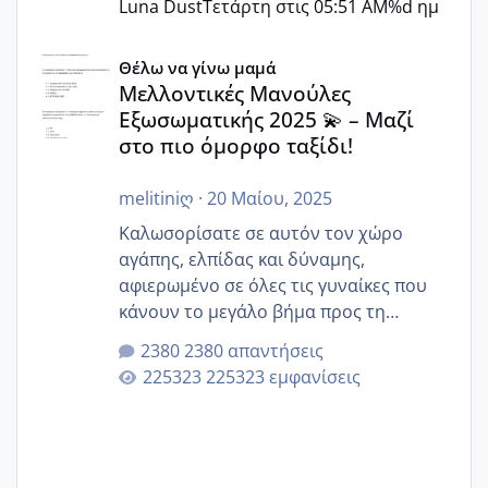
Luna Dust
Τετάρτη στις 05:51 AM
%d ημ
Μελλοντικές Μανούλες Εξωσωματικής 2025 💫 – Μαζί στο
Θέλω να γίνω μαμά
Μελλοντικές Μανούλες
Εξωσωματικής 2025 💫 – Μαζί
στο πιο όμορφο ταξίδι!
melitiniღ
·
20 Μαίου, 2025
Καλωσορίσατε σε αυτόν τον χώρο
αγάπης, ελπίδας και δύναμης,
αφιερωμένο σε όλες τις γυναίκες που
κάνουν το μεγάλο βήμα προς τη
μητρότητα μέσω εξωσωματικής το 2025.
2380 απαντήσεις
Εδώ θα μοιραστούμε αγωνίες, χαρές,
225323 εμφανίσεις
εμπειρίες και κάθε μικρή ή μεγάλη
στιγμή αυτού του ξεχωριστού ταξιδιού.
Καμία δεν είναι μόνη – όλες μαζί
μπορούμε να στηρίξουμε η μία την