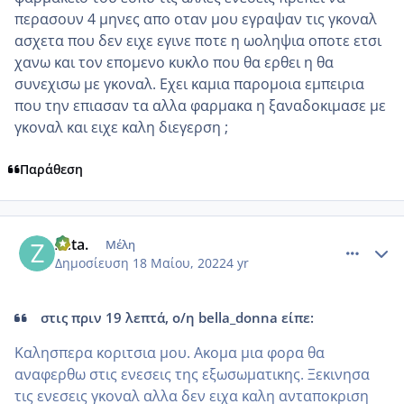
περασουν 4 μηνες απο οταν μου εγραψαν τις γκοναλ
ασχετα που δεν ειχε εγινε ποτε η ωοληψια οποτε ετσι
χανω και τον επομενο κυκλο που θα ερθει η θα
συνεχισω με γκοναλ. Εχει καμια παρομοια εμπειρια
που την επιασαν τα αλλα φαρμακα η ξαναδοκιμασε με
γκοναλ και ειχε καλη διεγερση ;
Παράθεση
comment_1309174
Author stats
Zeta.
Μέλη
Δημοσίευση
18 Μαίου, 2022
4 yr
στις πριν 19 λεπτά, ο/η bella_donna είπε:
Καλησπερα κοριτσια μου. Ακομα μια φορα θα
αναφερθω στις ενεσεις της εξωσωματικης. Ξεκινησα
τις ενεσεις γκοναλ αλλα δεν ειχα καλη ανταποκριση