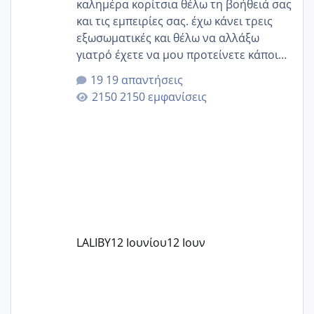
καλημέρα κορίτσια θέλω τη βοήθειά σας
και τις εμπειρίες σας. έχω κάνει τρεις
εξωσωματικές και θέλω να αλλάξω
γιατρό έχετε να μου προτείνετε κάποιον
που μείνατε ευχαριστημένες και είχατε
19 απαντήσεις
επιιτυχία? έκανα στο υγεία με τον
2150 εμφανίσεις
ζερβομανωλάκη (δεν το εψαξε καθόλου
το θέμα δεν μου άρεσε καθο΄λου) και
στο γένεσις με τον πάντο
LALIBY
12 Ιουνίου
12 Ιουν