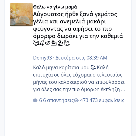
Αύγουστος ήρθε ξανά γεμάτος γέλια και ανεμελιά μακάρι 
Θέλω να γίνω μαμά
Αύγουστος ήρθε ξανά γεμάτος
γέλια και ανεμελιά μακάρι
φεύγοντας να αφήσει το πιο
όμορφο δωράκι για την καθεμιά
🥰🍒🍉🏝️🏖️🥰
Demy93
·
Δευτέρα στις 08:39 AM
Καλό.μηνα κορίτσια μου 🥰 Καλή
επιτυχία σε όλες,εύχομαι ο τελευταίος
μήνας του καλοκαιριού να επιφυλάσσει
για όλες σας την πιο όμορφη έκπληξη 🧿
@Elk @Melikara86 @Παρασκευαιδου
6 απαντήσεις
473 εμφανίσεις
@Zenia z @melitiniღ @Christi.D.
@flowerv @Riaa @Ngsofia