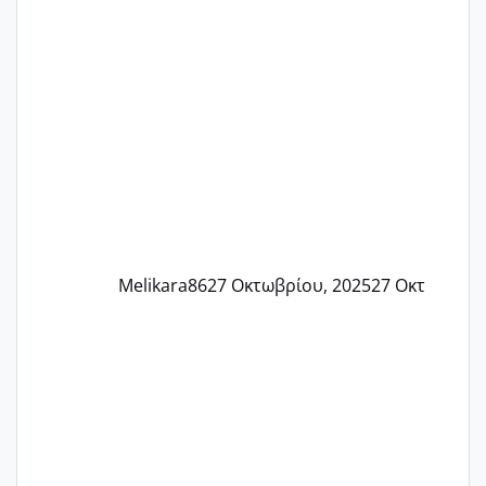
Εδώ και τέσσερις πέντε μέρες νιώθω
αρρωστη δεν έχω κουράγιο για τίποτα
πονάει πολύ το στήθος μου και τα δύο
και βάζω θερμόμετρο και έχω συνεχώς
37 με 37, 3 Έτσι λοιπόν είπα να κάνω
ένα τεστ την παρασ
Melikara86
27 Οκτωβρίου, 2025
27 Οκτ