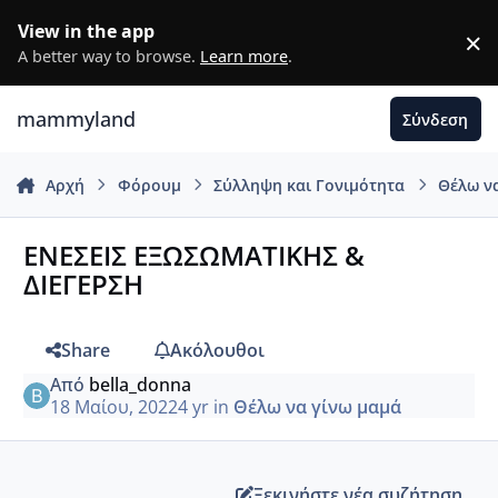
Μετάβαση σε περιεχόμενο
View in the app
×
D
A better way to browse.
Learn more
.
mammyland
Σύνδεση
Αρχή
Φόρουμ
Σύλληψη και Γονιμότητα
Θέλω ν
ΕΝΕΣΕΙΣ ΕΞΩΣΩΜΑΤΙΚΗΣ &
ΔΙΕΓΕΡΣΗ
Share
Ακόλουθοι
Από
bella_donna
18 Μαίου, 2022
4 yr
in
Θέλω να γίνω μαμά
Ξεκινήστε νέα συζήτηση