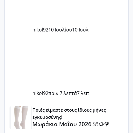
nikol92
10 Ιουλίου
10 Ιουλ
nikol92
πριν 7 λεπτά
7 λεπ
Μωράκια Μαΐου 2026 🌸🌻🌹
Ποιές είμαστε στους ίδιους μήνες
εγκυμοσύνης!
Μωράκια Μαΐου 2026 🌸🌻🌹