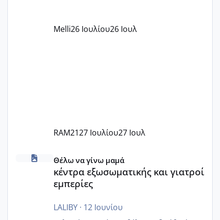
όπως σχολικό λεωφορείο κτλ. Είναι
παράνομο να χρεώνουν κάτι επιπλέον.
Melli
26 Ιουλίου
26 Ιουλ
Εγώ πήγα σε έναν ιδιωτικό παιδικό στ
RAM21
27 Ιουλίου
27 Ιουλ
κέντρα εξωσωματικής και γιατροί εμπερίες
Θέλω να γίνω μαμά
κέντρα εξωσωματικής και γιατροί
εμπερίες
LALIBY
·
12 Ιουνίου