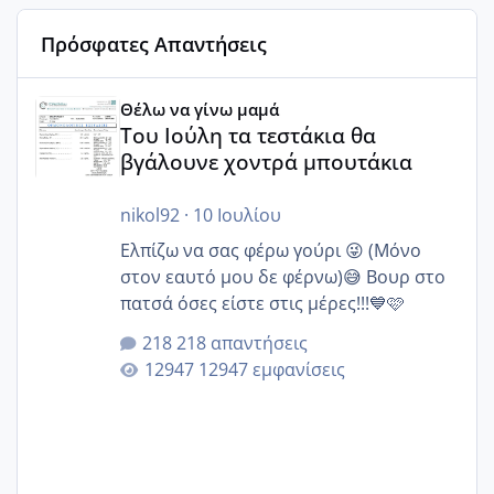
Πρόσφατες Απαντήσεις
Του Ιούλη τα τεστάκια θα βγάλουνε χοντρά μπουτάκια
Θέλω να γίνω μαμά
Του Ιούλη τα τεστάκια θα
βγάλουνε χοντρά μπουτάκια
nikol92
·
10 Ιουλίου
Ελπίζω να σας φέρω γούρι 😜 (Μόνο
στον εαυτό μου δε φέρνω)😅 Βουρ στο
πατσά όσες είστε στις μέρες!!!💙🩷
218 απαντήσεις
12947 εμφανίσεις