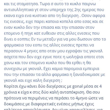
και τις σταματησα. Τωρα σ αυτο το κυκλο παιρνω
αντισυλληπτικα γτ στον υπερηχο της 2ης ημερας που
εκανα ειχα ενα κυστικο απο τη διεγερση . Οσον αφορα
τις ενεσεις, ειχε παρει καποια κοπελα απο εσας και σε
εναν κυκλο δεν την επιασα και την επιασαν στον
επομενο ή πηγε κατ ευθειαν στις αλλες ενεσεις που
δινει ο εοππυ; Εν τω μεταξυ για να μου δωσουν απο το
φαρμακειο του εοπυ τις αλλες ενεσεις πρεπει να
περασουν 4 μηνες απο οταν μου εγραψαν τις γκοναλ
ασχετα που δεν ειχε εγινε ποτε η ωοληψια οποτε ετσι
χανω και τον επομενο κυκλο που θα ερθει η θα
συνεχισω με γκοναλ. Εχει καμια παρομοια εμπειρια
που την επιασαν τα αλλα φαρμακα η ξαναδοκιμασε με
γκοναλ και ειχε καλη διεγερση ;
Κορίτσι έχω κάνει δύο διεγέρσεις με gonal μέσα σε 4
χρόνια κ είχα κ στις δύο καλή ανταπόκριση. Θα σου
πρότεινα να περιμένεις να περάσει το 4μηνο ώστε να
δοκιμάσεις με διαφορετικές ενέσεις μήπως έχεις
καλύτερα αποτελέσματα. Δεν είναι καραμελίτσες, για