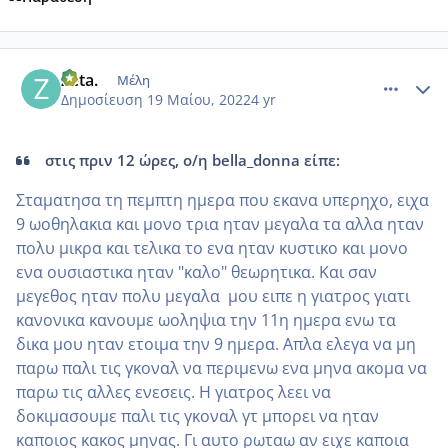
comment_1309246
Author stats
Zeta.
Μέλη
Δημοσίευση
19 Μαίου, 2022
4 yr
στις πριν 12 ώρες, ο/η bella_donna είπε:
Σταματησα τη πεμπτη ημερα που εκανα υπερηχο, ειχα
9 ωοθηλακια και μονο τρια ηταν μεγαλα τα αλλα ηταν
πολυ μικρα και τελικα το ενα ηταν κυστικο και μονο
ενα ουσιαστικα ηταν "καλο" θεωρητικα. Και σαν
μεγεθος ηταν πολυ μεγαλα μου ειπε η γιατρος γιατι
κανονικα κανουμε ωοληψια την 11η ημερα ενω τα
δικα μου ηταν ετοιμα την 9 ημερα. Απλα ελεγα να μη
παρω παλι τις γκοναλ να περιμενω ενα μηνα ακομα να
παρω τις αλλες ενεσεις. Η γιατρος λεει να
δοκιμασουμε παλι τις γκοναλ γτ μπορει να ηταν
καποιος κακος μηνας. Γι αυτο ρωταω αν ειχε καποια