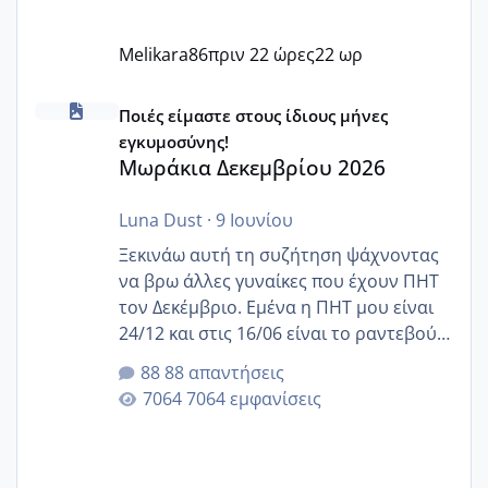
Melikara86
πριν 22 ώρες
22 ωρ
Μωράκια Δεκεμβρίου 2026
Ποιές είμαστε στους ίδιους μήνες
εγκυμοσύνης!
Μωράκια Δεκεμβρίου 2026
Luna Dust
·
9 Ιουνίου
Ξεκινάω αυτή τη συζήτηση ψάχνοντας
να βρω άλλες γυναίκες που έχουν ΠΗΤ
τον Δεκέμβριο. Εμένα η ΠΗΤ μου είναι
24/12 και στις 16/06 είναι το ραντεβού
της αυχενικής διαφάνειας. Έχω αρκετό
88 απαντήσεις
άγχος και οι μέρες δεν φαίνεται να
7064 εμφανίσεις
περνάνε με τίποτα.