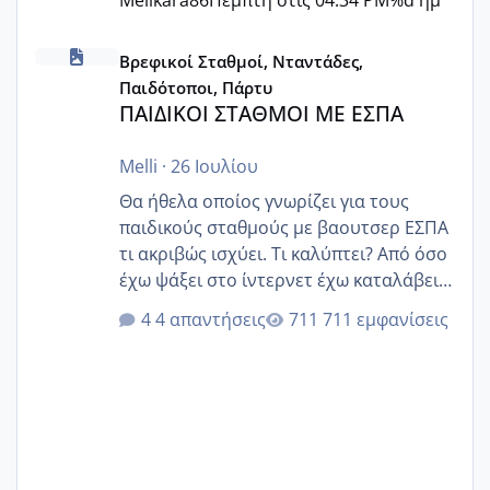
ΠΑΙΔΙΚΟΙ ΣΤΑΘΜΟΙ ΜΕ ΕΣΠΑ
Βρεφικοί Σταθμοί, Νταντάδες,
Παιδότοποι, Πάρτυ
ΠΑΙΔΙΚΟΙ ΣΤΑΘΜΟΙ ΜΕ ΕΣΠΑ
Melli
·
26 Ιουλίου
Θα ήθελα οποίος γνωρίζει για τους
παιδικούς σταθμούς με βαουτσερ ΕΣΠΑ
τι ακριβώς ισχύει. Τι καλύπτει? Από όσο
έχω ψάξει στο ίντερνετ έχω καταλάβει
ότι το βαουτσερ καλύπτει όλα τα
4 απαντήσεις
711 εμφανίσεις
δίδακτρα και τα τροφεια του ιδιωτικού
παιδικού σταθμού για όποιον το έχει
πάρει. Οι παιδικοί σταθμοί έχουν
υπογράψει σύμβαση με την ΕΕΤΑΑ ότι
δέχονται παιδιά με βαουτσερ και ότι
αυτό τα καλύπτει όλα εκτός από έξτρα
όπως σχολικό λεωφορείο κτλ. Είναι