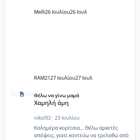
παράνομο να χρεώνουν κάτι επιπλέον.
Melli
26 Ιουλίου
26 Ιουλ
Εγώ πήγα σε έναν ιδιωτικό παιδικό στ
RAM21
27 Ιουλίου
27 Ιουλ
Χαμηλή άμη
Θέλω να γίνω μαμά
Χαμηλή άμη
nikol92
·
23 Ιουλίου
Καλημέρα κορίτσια... Θέλω αρκετές
απόψεις, γιατί κοντεύω να τρελαθώ από