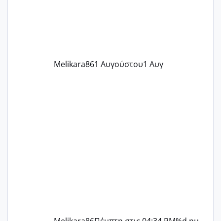
περίοδο αυτό τον μήνα περίμενα 20 δεν
ήρθα απλά είδα λίγα ροζ έκανα υπέρηχο
την επομενη μέρα και το ενδομήτριό
ήταν 11,1 χιλιοστά πολύ κα
Melikara86
1 Αυγούστου
1 Αυγ
Melikara86
Πέμπτη στις 04:34 PM
%d ημ