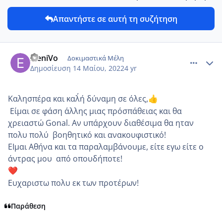
Απαντήστε σε αυτή τη συζήτηση
comment_1308297
Author stats
EleniVo
Δοκιμαστικά Μέλη
Δημοσίευση
14 Μαίου, 2022
4 yr
Καλησπέρα και καλ΄ή δύναμη σε όλες,
👍
Είμαι σε φάση α΄λλης μιας πρόσπάθειας και θα
χρειαστώ Gonal. Αν υπάρχουν διαθέσιμα θα ηταν
πολυ πολύ βοηθητικό και ανακουφιστικό!
ΕΙμαι Αθήνα και τα παραλαμβάνουμε, είτε εγω είτε ο
άντρας μου από οπουδήποτε!
❤️
Ευχαριστω πολυ εκ των προτέρων!
Παράθεση