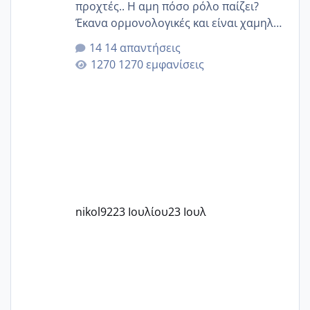
προχτές.. Η αμη πόσο ρόλο παίζει?
Έκανα ορμονολογικές και είναι χαμηλή
για την ηλικία μου.. Είχα ήδη μια
14 απαντήσεις
εγκυμοσύνη, που έπρεπε να τερματιστεί
1270 εμφανίσεις
στην 27η εβδομάδα και προσπαθώ 7
μήνες ήδη και αρχίζω να αγχώνομαι με
το 1,18... Είμαι 33.. Κάποια που να έμεινε
με χαμηλή άμη???
nikol92
23 Ιουλίου
23 Ιουλ