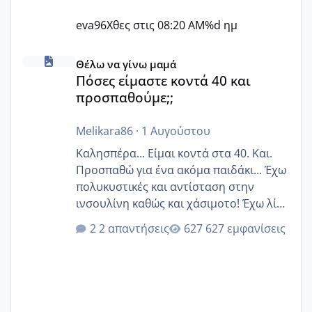
eva96
Χθες στις 08:20 AM
%d ημ
Πόσες είμαστε κοντά 40 και προσπαθούμε;;
Θέλω να γίνω μαμά
Πόσες είμαστε κοντά 40 και
προσπαθούμε;;
Melikara86
·
1 Αυγούστου
Καλησπέρα... Είμαι κοντά στα 40. Και.
Προσπαθώ για ένα ακόμα παιδάκι... Έχω
πολυκυστικές και αντίσταση στην
ινσουλίνη καθώς και χάσιμοτο! Έχω λίγα
κιλά παραπάνω και όσο κ αν προσπαθώ
2 απαντήσεις
627 εμφανίσεις
δεν χάνω εύκολα! Προσπαθώ για ακόμη
ένα παιδί εδώ και 1,5 χρόνο! Θέλετε να
γράψετε όσες κοπέλες είστε σε
παρόμοια φάση;; Αυτή την στιγμή έχω
δύο χαμένους κύκλους δεν έχω έρθει