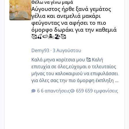
Θέλω να γίνω μαμά
Αύγουστος ήρθε ξανά γεμάτος
γέλια και ανεμελιά μακάρι
φεύγοντας να αφήσει το πιο
όμορφο δωράκι για την καθεμιά
🥰🍒🍉🏝️🏖️🥰
Demy93
·
3 Αυγούστου
Καλό.μηνα κορίτσια μου 🥰 Καλή
επιτυχία σε όλες,εύχομαι ο τελευταίος
μήνας του καλοκαιριού να επιφυλάσσει
για όλες σας την πιο όμορφη έκπληξη 🧿
@Elk @Melikara86 @Παρασκευαιδου
6 απαντήσεις
659 εμφανίσεις
@Zenia z @melitiniღ @Christi.D.
@flowerv @Riaa @Ngsofia