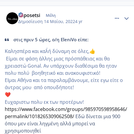
comment_1308351
Author stats
kaposetsi
Μέλη
Δημοσίευση
14 Μαίου, 2022
4 yr
στις πριν 5 ώρες, ο/η EleniVo είπε:
Καλησπέρα και καλ΄ή δύναμη σε όλες,
👍
Είμαι σε φάση α΄λλης μιας πρόσπάθειας και θα
χρειαστώ Gonal. Αν υπάρχουν διαθέσιμα θα ηταν
πολυ πολύ βοηθητικό και ανακουφιστικό!
ΕΙμαι Αθήνα και τα παραλαμβάνουμε, είτε εγω είτε ο
άντρας μου από οπουδήποτε!
❤️
Ευχαριστω πολυ εκ των προτέρων!
https://www.facebook.com/groups/985970598958646/
permalink/1018265309062508/
Εδώ δίνεται μια 900
όπου μεν είναι ληγμένη αλλά μπορεί να
χρησιμοποιηθεί