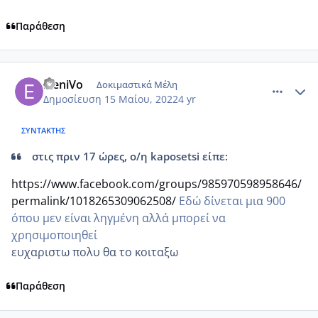
Παράθεση
comment_1308451
Author stats
EleniVo
Δοκιμαστικά Μέλη
Δημοσίευση
15 Μαίου, 2022
4 yr
ΣΥΝΤΆΚΤΗΣ
στις πριν 17 ώρες, ο/η kaposetsi είπε:
https://www.facebook.com/groups/985970598958646/
permalink/1018265309062508/
Εδώ δίνεται μια 900
όπου μεν είναι ληγμένη αλλά μπορεί να
χρησιμοποιηθεί
ευχαριστω πολυ θα το κοιταξω
Παράθεση