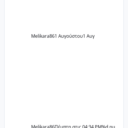
περίοδο αυτό τον μήνα περίμενα 20 δεν
ήρθα απλά είδα λίγα ροζ έκανα υπέρηχο
την επομενη μέρα και το ενδομήτριό
ήταν 11,1 χιλιοστά πολύ κα
Melikara86
1 Αυγούστου
1 Αυγ
Melikara86
Πέμπτη στις 04:34 PM
%d ημ