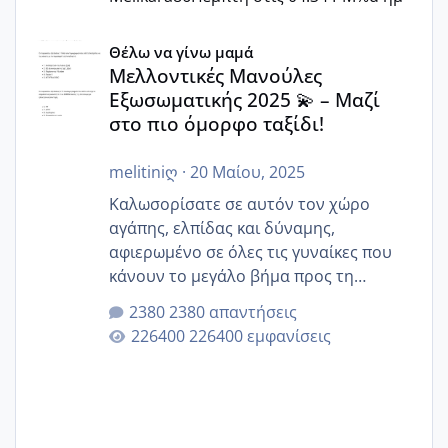
Μελλοντικές Μανούλες Εξωσωματικής 2025 💫 – Μαζί στο
Θέλω να γίνω μαμά
Μελλοντικές Μανούλες
Εξωσωματικής 2025 💫 – Μαζί
στο πιο όμορφο ταξίδι!
melitiniღ
·
20 Μαίου, 2025
Καλωσορίσατε σε αυτόν τον χώρο
αγάπης, ελπίδας και δύναμης,
αφιερωμένο σε όλες τις γυναίκες που
κάνουν το μεγάλο βήμα προς τη
μητρότητα μέσω εξωσωματικής το 2025.
2380 απαντήσεις
Εδώ θα μοιραστούμε αγωνίες, χαρές,
226400 εμφανίσεις
εμπειρίες και κάθε μικρή ή μεγάλη
στιγμή αυτού του ξεχωριστού ταξιδιού.
Καμία δεν είναι μόνη – όλες μαζί
μπορούμε να στηρίξουμε η μία την
άλλη, να δώσουμε κουράγιο στις