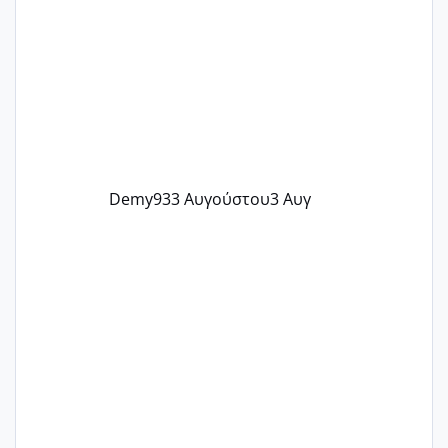
@flowerv @Riaa @Ngsofia
Demy93
3 Αυγούστου
3 Αυγ