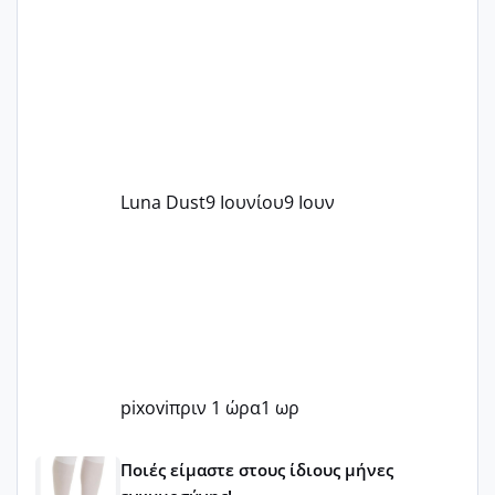
Luna Dust
9 Ιουνίου
9 Ιουν
pixovi
πριν 1 ώρα
1 ωρ
Μωράκια Μαΐου 2026 🌸🌻🌹
Ποιές είμαστε στους ίδιους μήνες