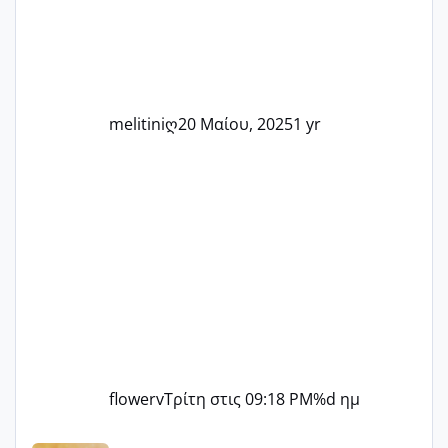
δύσκολες στιγμές και να γιορτάσουμε
τις μικρές και μεγάλες νίκες. Είτε είστε
στο στάδιο της προετοιμασίας, είτε
ετοιμάζεστε
melitiniღ
20 Μαίου, 2025
1 yr
flowerv
Τρίτη στις 09:18 PM
%d ημ
Αύγουστος ήρθε ξανά γεμάτος γέλια και ανεμελιά μακάρι 