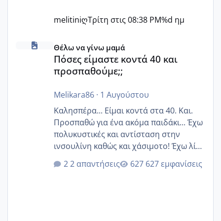
melitiniღ
Τρίτη στις 08:38 PM
%d ημ
Πόσες είμαστε κοντά 40 και προσπαθούμε;;
Θέλω να γίνω μαμά
Πόσες είμαστε κοντά 40 και
προσπαθούμε;;
Melikara86
·
1 Αυγούστου
Καλησπέρα... Είμαι κοντά στα 40. Και.
Προσπαθώ για ένα ακόμα παιδάκι... Έχω
πολυκυστικές και αντίσταση στην
ινσουλίνη καθώς και χάσιμοτο! Έχω λίγα
κιλά παραπάνω και όσο κ αν προσπαθώ
2 απαντήσεις
627 εμφανίσεις
δεν χάνω εύκολα! Προσπαθώ για ακόμη
ένα παιδί εδώ και 1,5 χρόνο! Θέλετε να
γράψετε όσες κοπέλες είστε σε
παρόμοια φάση;; Αυτή την στιγμή έχω
δύο χαμένους κύκλους δεν έχω έρθει