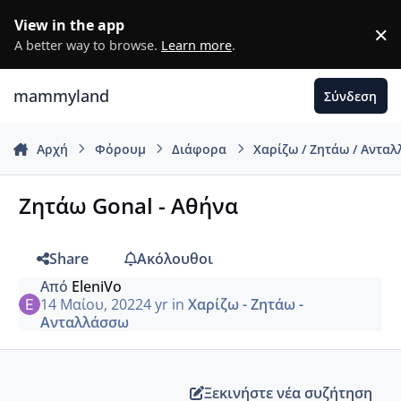
Μετάβαση σε περιεχόμενο
View in the app
×
D
A better way to browse.
Learn more
.
mammyland
Σύνδεση
Αρχή
Φόρουμ
Διάφορα
Χαρίζω / Ζητάω / Αντα
Ζητάω Gonal - Αθήνα
Share
Ακόλουθοι
Από
EleniVo
14 Μαίου, 2022
4 yr
in
Χαρίζω - Ζητάω -
Ανταλλάσσω
Ξεκινήστε νέα συζήτηση