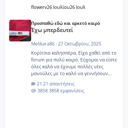
flowerv
26 Ιουλίου
26 Ιουλ
Έχω μπερδευτεί
Προσπαθώ εδώ και αρκετό καιρό
Έχω μπερδευτεί
Melikara86
·
27 Οκτωβρίου, 2025
Κορίτσια καλησπέρα. Είχα χαθεί από το
forum για πολύ καιρό. Εύχομαι να είστε
όλες καλά να έχουμε πολλές νέες
μανούλες με το καλό να γεννήσουν
αυτές που ήδη περιμένουν. Να πάρουν
21 απαντήσεις
γερα μωράκια στην αγκαλίτσα τους
3858 εμφανίσεις
🙏🏼🙏🏼 Ας πάμε λοιπόν στο θέμα μου.
Τελευταία περίοδο 25 σεπτεμβρίου
Εδώ και τέσσερις πέντε μέρες νιώθω
αρρωστη δεν έχω κουράγιο για τίποτα
πονάει πολύ το στήθος μου και τα δύο