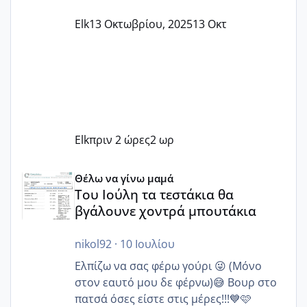
Elk
13 Οκτωβρίου, 2025
13 Οκτ
Elk
πριν 2 ώρες
2 ωρ
Του Ιούλη τα τεστάκια θα βγάλουνε χοντρά μπουτάκια
Θέλω να γίνω μαμά
Του Ιούλη τα τεστάκια θα
βγάλουνε χοντρά μπουτάκια
nikol92
·
10 Ιουλίου
Ελπίζω να σας φέρω γούρι 😜 (Μόνο
στον εαυτό μου δε φέρνω)😅 Βουρ στο
πατσά όσες είστε στις μέρες!!!💙🩷