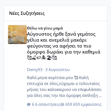
Νέες Συζητήσεις
Αύγουστος ήρθε ξανά γεμάτος γέλια και ανεμελιά μακάρι 
Θέλω να γίνω μαμά
Αύγουστος ήρθε ξανά γεμάτος
γέλια και ανεμελιά μακάρι
φεύγοντας να αφήσει το πιο
όμορφο δωράκι για την καθεμιά
🥰🍒🍉🏝️🏖️🥰
Demy93
·
3 Αυγούστου
Καλό.μηνα κορίτσια μου 🥰 Καλή
επιτυχία σε όλες,εύχομαι ο τελευταίος
μήνας του καλοκαιριού να επιφυλάσσει
για όλες σας την πιο όμορφη έκπληξη 🧿
@Elk @Melikara86 @Παρασκευαιδου
6 απαντήσεις
659 εμφανίσεις
@Zenia z @melitiniღ @Christi.D.