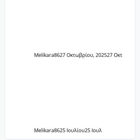
και βάζω θερμόμετρο και έχω συνεχώς
37 με 37, 3 Έτσι λοιπόν είπα να κάνω
ένα τεστ την παρασ
Melikara86
27 Οκτωβρίου, 2025
27 Οκτ
Melikara86
25 Ιουλίου
25 Ιουλ