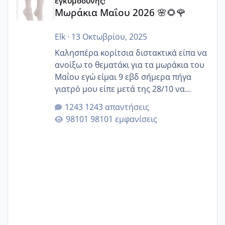
εγκυμοσύνης!
Μωράκια Μαΐου 2026 🌸🌻🌹
Elk
·
13 Οκτωβρίου, 2025
Καλησπέρα κορίτσια διστακτικά είπα να
ανοίξω το θεματάκι για τα μωράκια του
Μαΐου εγώ είμαι 9 εβδ σήμερα πήγα
γιατρό μου είπε μετά της 28/10 να
κλείσω ραντεβού για την αυχενική είναι
1243 απαντήσεις
καμιά άλλη κοπέλα να γεννάει Μάιο ;;
98101 εμφανίσεις