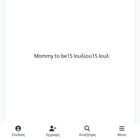
στρες ήταν επιλογή για ιατρικούς
λόγους της δεδομένης στιγμής.
Mommy to be
15 Ιουλίου
15 Ιουλ
Σύνδεση
Εγγραφή
Αναζήτηση
Menu
Zaxaroulamak
15 Ιουλίου
15 Ιουλ