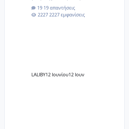
που μείνατε ευχαριστημένες και είχατε
19 απαντήσεις
επιιτυχία? έκανα στο υγεία με τον
2227 εμφανίσεις
ζερβομανωλάκη (δεν το εψαξε καθόλου
το θέμα δεν μου άρεσε καθο΄λου) και
στο γένεσις με τον πάντο
LALIBY
12 Ιουνίου
12 Ιουν