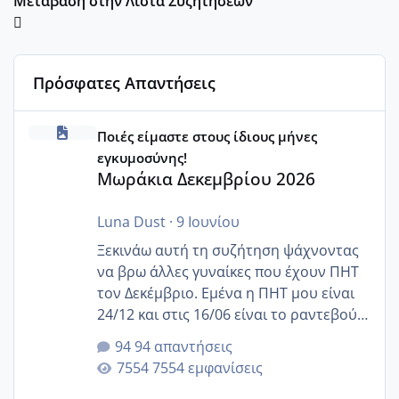
Μετάβαση στην Λίστα Συζητήσεων
Πρόσφατες Απαντήσεις
Μωράκια Δεκεμβρίου 2026
Ποιές είμαστε στους ίδιους μήνες
εγκυμοσύνης!
Μωράκια Δεκεμβρίου 2026
Luna Dust
·
9 Ιουνίου
Ξεκινάω αυτή τη συζήτηση ψάχνοντας
να βρω άλλες γυναίκες που έχουν ΠΗΤ
τον Δεκέμβριο. Εμένα η ΠΗΤ μου είναι
24/12 και στις 16/06 είναι το ραντεβού
της αυχενικής διαφάνειας. Έχω αρκετό
94 απαντήσεις
άγχος και οι μέρες δεν φαίνεται να
7554 εμφανίσεις
περνάνε με τίποτα.