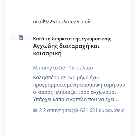
nikol92
25 Ιουλίου
25 Ιουλ
Αγχωδης διαταραχή και καισαρική
Κατά τη διάρκεια της εγκυμοσύνης
Αγχωδης διαταραχή και
καισαρική
Mommy to be
·
15 Ιουλίου
Καλησπέρα σε ένα μήνα έχω
προγραμματισμένη καισαρική τομή.οσο
ο καιρός πλησιάζει τόσο αγχώνομαι ..
Υπάρχει κάποια κοπέλα που να έχει
παρόμοιο ιστορικό να μας πει την
2 απαντήσεις
621 εμφανίσεις
εμπειρία της;Να σημειώσω είναι η
δεύτερη εγκυμοσύνη μου και καισαρική
στην πρώτη είχα κάνει ολική νάρκωση
..βέβαια δεν είχα κανένα άγχος και