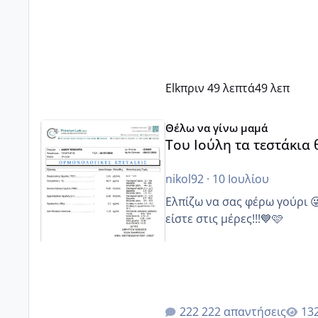
Elk
πριν 49 λεπτά
49 λεπ
Του Ιούλη τα τεστάκια θα βγάλουνε χοντρά μπουτάκι
Θέλω να γίνω μαμά
Του Ιούλη τα τεστάκια
nikol92
·
10 Ιουλίου
Ελπίζω να σας φέρω γούρι 
είστε στις μέρες!!!💙🩷
222 απαντήσεις