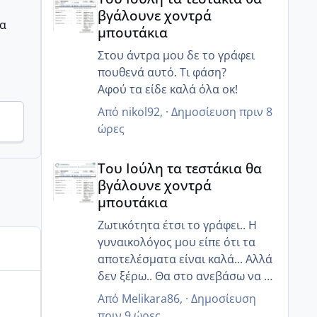
πήγα εχτές παράγγειλα και της
βγάλουνε χοντρά
τούρτες τα έχω κανονίσει όλα
ρα
μπουτάκια
περιμένουν πως και πως 😂
Στου άντρα μου δε το γράφει
πουθενά αυτό. Τι φάση?
Αφού τα είδε καλά όλα οκ!
Από
nikol92
, ·
Δημοσίευση
πριν 8
ώρες
Του Ιούλη τα τεστάκια θα βγάλουνε χοντρά μπουτά
Του Ιούλη τα τεστάκια θα
βγάλουνε χοντρά
μπουτάκια
Ζωτικότητα έτσι το γράφει.. Η
γυναικολόγος μου είπε ότι τα
αποτελέσματα είναι καλά... Αλλά
δεν ξέρω.. Θα στο ανεβάσω να το
δεις κ εσύ
Από
Melikara86
, ·
Δημοσίευση
πριν 9 ώρες