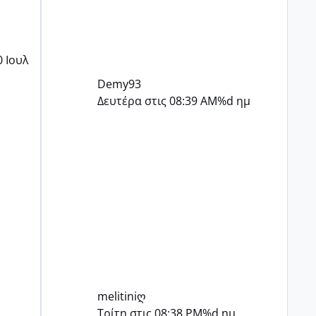
0 Ιουλ
Demy93
Δευτέρα στις 08:39 AM
%d ημ
melitiniღ
Τρίτη στις 08:38 PM
%d ημ