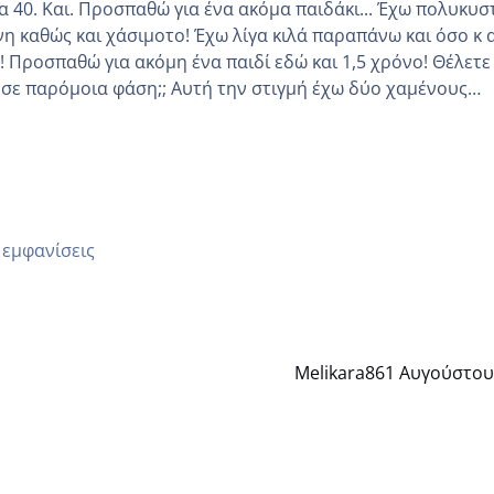
Και. Προσπαθώ για ένα ακόμα παιδάκι... Έχω πολυκυστικές
νη καθώς και χάσιμοτο! Έχω λίγα κιλά παραπάνω και όσο κ 
 να
 Αυτή την στιγμή έχω δύο χαμένους
οδο αυτό τον μήνα περίμενα 20 δεν ήρθα απλά είδα λίγα ρ
μέρα και το ενδομήτριό ήταν 11,1 χιλιοστά πολύ κα
 εμφανίσεις
Melikara86
1 Αυγούστου