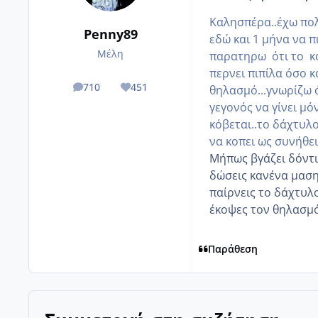
Καλησπέρα..έχω πολ
Penny89
εδώ και 1 μήνα να 
Μέλη
παρατηρω ότι το κάν
περνει πιπίλα όσο 
710
451
θηλασμό...γνωρίζω 
posts
Reputation
γεγονός να γίνει μό
κόβεται..το δάχτυλο
να κοπει ως συνήθει
Μήπως βγάζει δόντι
δώσεις κανένα μασητ
παίρνεις το δάχτυλο
έκοψες τον θηλασμ
Παράθεση