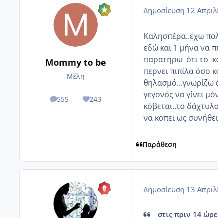
Δημοσίευση
12 Απριλ
Καλησπέρα..έχω πολ
εδώ και 1 μήνα να 
παρατηρω ότι το κάν
Mommy to be
περνει πιπίλα όσο 
Μέλη
θηλασμό...γνωρίζω 
γεγονός να γίνει μό
555
243
posts
Reputation
κόβεται..το δάχτυλο
να κοπει ως συνήθει
Παράθεση
Δημοσίευση
13 Απριλ
στις πριν 14 ώρε