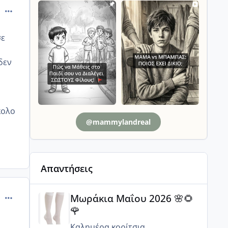
comment_1302035
σε
δεν
κολο
@mammylandreal
Απαντήσεις
Μωράκια Μαΐου 2026 🌸🌻🌹
comment_1302228
Μωράκια Μαΐου 2026 🌸🌻
🌹
Καλημέρα κορίτσια