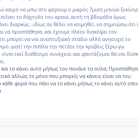
ύ καιρό να μπω στο φόρουμ.ο μικρός 7μιση μηνών ξεκίνη
πιπιλαει το δάχτυλο του αραια..αυτή τη βδομάδα όμως
ει διαρκώς...ιδίως αν θέλει να κοιμηθεί..να σημειώσω ότι 
και να προσπάθησα..και έχουμε πλέον διακόψει τον
ότι μπορεί να ναι αναπτυξιακό στάδιο αλλά ανησυχεί το
νιμο..γιατί την πιπίλα την πετάτε την κρύβεις ξέρω γω
 είναι εκεί διαθέσιμο συνέχεια..και φαντάζομαι θα ναι δύσ
α..
 και το κάνει αυτό μήπως τον πονάνε τα ούλα; Προσπάθησ
ικό αλλιώς το μόνο που μπορείς να κάνεις είναι να του
 κάθε φορά που πάει να το κάνει μήπως το κάνει αυτό επε
ό