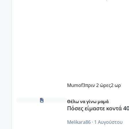
Mumof3
πριν 2 ώρες
2 ωρ
Πόσες είμαστε κοντά 40 και προσπαθούμε;;
Θέλω να γίνω μαμά
Πόσες είμαστε κοντά 4
Melikara86
·
1 Αυγούστου