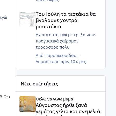
Του Ιούλη τα τεστάκια θα βγάλουνε χοντρά μπουτά
Του Ιούλη τα τεστάκια θα
βγάλουνε χοντρά
μπουτάκια
Αχ αυτα τα ταγκ με τρελαίνουν
πραγματικά χαίρομαι
τοοοοσοοο πολυ
Από
Παρασκευαιδου
, ·
Δημοσίευση
πριν 10 ώρες
Νέες συζητήσεις
Αύγουστος ήρθε ξανά γεμάτος γέλια και ανεμελιά μ
3 Οκτ
Θέλω να γίνω μαμά
Αύγουστος ήρθε ξανά
γεμάτος γέλια και ανεμελιά