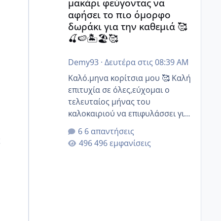
μακάρι φεύγοντας να
αφήσει το πιο όμορφο
δωράκι για την καθεμιά 🥰
🍒🍉🏝️🏖️🥰
Demy93
·
Δευτέρα στις 08:39 AM
Καλό.μηνα κορίτσια μου 🥰 Καλή
επιτυχία σε όλες,εύχομαι ο
τελευταίος μήνας του
καλοκαιριού να επιφυλάσσει για
όλες σας την πιο όμορφη
6 απαντήσεις
έκπληξη 🧿 @Elk @Melikara86
ς
496 εμφανίσεις
@Παρασκευαιδου @Zenia z
@melitiniღ @Christi.D. @flowerv
@Riaa @Ngsofia