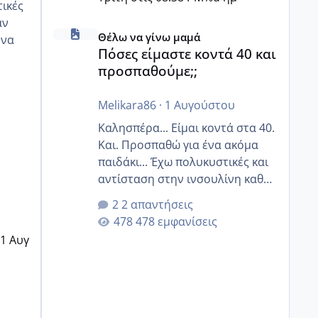
αν
Πόσες είμαστε κοντά 40 και προσπαθούμε;;
Θέλω να γίνω μαμά
Πόσες είμαστε κοντά 40 και
προσπαθούμε;;
οζ
Melikara86
·
1 Αυγούστου
Καλησπέρα... Είμαι κοντά στα 40.
Και. Προσπαθώ για ένα ακόμα
παιδάκι... Έχω πολυκυστικές και
αντίσταση στην ινσουλίνη καθώς
και χάσιμοτο! Έχω λίγα κιλά
2 απαντήσεις
παραπάνω και όσο κ αν
478 εμφανίσεις
προσπαθώ δεν χάνω εύκολα!
1 Αυγ
Προσπαθώ για ακόμη ένα παιδί
εδώ και 1,5 χρόνο! Θέλετε να
γράψετε όσες κοπέλες είστε σε
παρόμοια φάση;; Αυτή την
στιγμή έχω δύο χαμένους