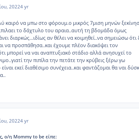
ίου, 2022
4 yr
ύ καιρό να μπω στο φόρουμ.ο μικρός 7μιση μηνών ξεκίνη
πιπιλαει το δάχτυλο του αραια..αυτή τη βδομάδα όμως
ει διαρκώς...ιδίως αν θέλει να κοιμηθεί..να σημειώσω ότι 
και να προσπάθησα..και έχουμε πλέον διακόψει τον
ότι μπορεί να ναι αναπτυξιακό στάδιο αλλά ανησυχεί το
νιμο..γιατί την πιπίλα την πετάτε την κρύβεις ξέρω γω
 είναι εκεί διαθέσιμο συνέχεια..και φαντάζομαι θα ναι δύσ
α..
ίου, 2022
4 yr
ς, ο/η Mommy to be είπε: