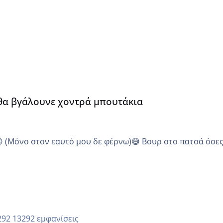
α
 θα βγάλουνε χοντρά μπουτάκια
😜 (Μόνο στον εαυτό μου δε φέρνω)😅 Βουρ στο πατσά όσε
13292 εμφανίσεις