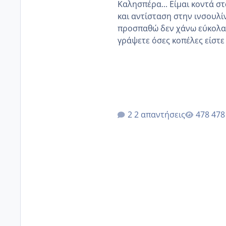
Καλησπέρα... Είμαι κοντά στα 40. 
και αντίσταση στην ινσουλί
προσπαθώ δεν χάνω εύκολα! Προσπαθώ για ακόμη ένα παιδί εδώ και 1,5 χρόνο! Θέλετε
γράψετε όσες κοπέλες είστε σε παρόμοια φάση;;
κύκλους δεν έχω έρθει περί
έκανα υπέρηχο την επομενη 
2 απαντήσεις
478