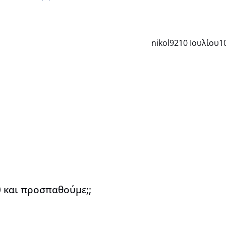
nikol92
10 Ιουλίου
1
0 και προσπαθούμε;;