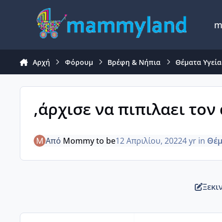
Μετάβαση σε περιεχόμενο
m
Αρχή
Φόρουμ
Βρέφη & Νήπια
Θέματα Υγείας
,άρχισε να πιπιλαει τον 
Από
Mommy to be
12 Απριλίου, 2022
4 yr
in
Θέμ
Ξεκι