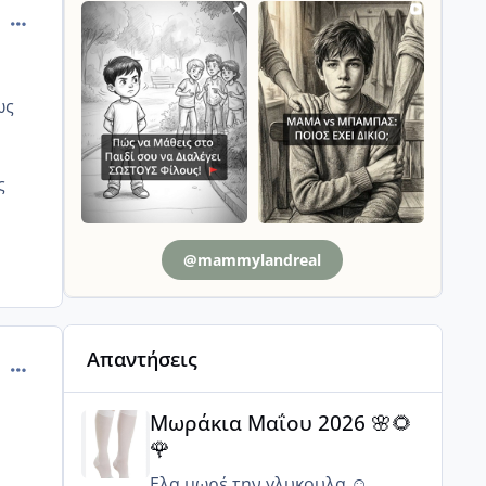
comment_1292868
ως
ς
@mammylandreal
Απαντήσεις
comment_1293259
Μωράκια Μαΐου 2026 🌸🌻🌹
Μωράκια Μαΐου 2026 🌸🌻
🌹
Ελα μωρέ την γλυκουλα ☺️