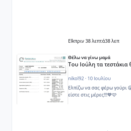
Elk
πριν 38 λεπτά
38 λεπ
Του Ιούλη τα τεστάκια θα βγάλουνε χοντρά μπουτάκι
Θέλω να γίνω μαμά
Του Ιούλη τα τεστάκια
nikol92
·
10 Ιουλίου
Ελπίζω να σας φέρω γούρι 
είστε στις μέρες!!!💙🩷