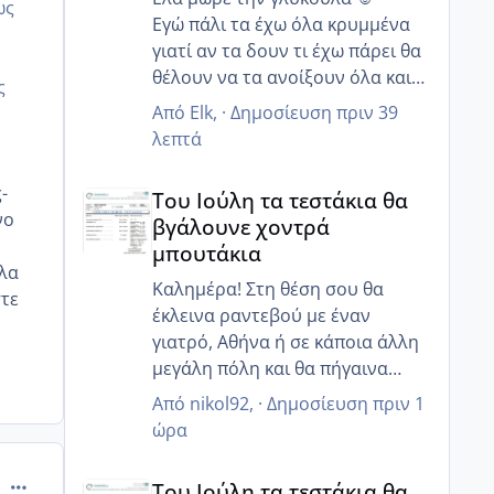
ως
Εγώ πάλι τα έχω όλα κρυμμένα
γιατί αν τα δουν τι έχω πάρει θα
θέλουν να τα ανοίξουν όλα και
ς
δεν θα μείνει τίποτα όρθιο 😂
Από
Elk
, ·
Δημοσίευση
πριν 39
Ωω θα πάτε να γιορτάσεις και τα
λεπτά
γενέθλια σου τι ωραία μια χαρά
Του Ιούλη τα τεστάκια θα βγάλουνε χοντρά μπουτά
🥰 Να τα εκατοστήσεις κορίτσι
-
Του Ιούλη τα τεστάκια θα
μου να περάσετε καλά !!!
νο
βγάλουνε χοντρά
μπουτάκια
ολα
Καλημέρα! Στη θέση σου θα
στε
έκλεινα ραντεβού με έναν
γιατρό, Αθήνα ή σε κάποια άλλη
μεγάλη πόλη και θα πήγαινα
έστω αυθημερόν!! Για δες το
Από
nikol92
, ·
Δημοσίευση
πριν 1
ώρα
Του Ιούλη τα τεστάκια θα βγάλουνε χοντρά μπουτά
comment_1293265
Του Ιούλη τα τεστάκια θα