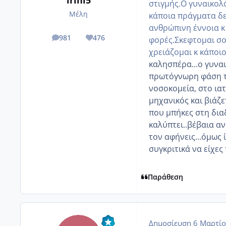
στιγμής.Ο γυναικολ
Μέλη
κάποια πράγματα δε
ανθρώπινη έννοια κ 
981
476
φορές.Σκεφτομαι σο
posts
Reputation
χρειάζομαι κ κάποιο
καλησπέρα...ο γυνα
πρωτόγνωρη φάση τ
νοσοκομεία, στο ιατ
μηχανικός και βιάζε
που μπήκες στη διαδ
καλύπτει..βέβαια αν
τον αφήνεις...όμως
συγκριτικά να είχες
Παράθεση
Δημοσίευση
6 Μαρτίο