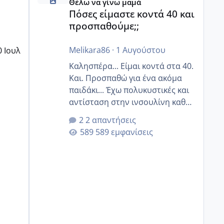
Θέλω να γίνω μαμά
Πόσες είμαστε κοντά 40 και
προσπαθούμε;;
Melikara86
·
1 Αυγούστου
0 Ιουλ
Καλησπέρα... Είμαι κοντά στα 40.
Και. Προσπαθώ για ένα ακόμα
παιδάκι... Έχω πολυκυστικές και
αντίσταση στην ινσουλίνη καθώς
και χάσιμοτο! Έχω λίγα κιλά
2 απαντήσεις
παραπάνω και όσο κ αν
589 εμφανίσεις
προσπαθώ δεν χάνω εύκολα!
Προσπαθώ για ακόμη ένα παιδί
εδώ και 1,5 χρόνο! Θέλετε να
γράψετε όσες κοπέλες είστε σε
παρόμοια φάση;; Αυτή την
στιγμή έχω δύο χαμένους
κύκλους δεν έχω έρθει περίοδο
αυτό τον μήνα περίμενα 20 δεν