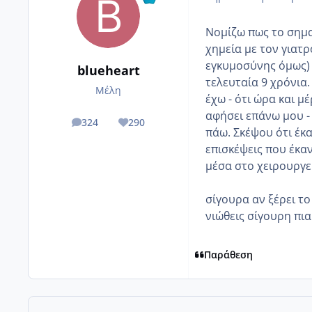
Νομίζω πως το σημαν
χημεία με τον γιατρ
εγκυμοσύνης όμως) 
blueheart
τελευταία 9 χρόνια
Μέλη
έχω - ότι ώρα και μέ
αφήσει επάνω μου -
324
290
posts
Reputation
πάω. Σκέψου ότι έκ
επισκέψεις που έκα
μέσα στο χειρουργε
σίγουρα αν ξέρει το
νιώθεις σίγουρη πια
Παράθεση