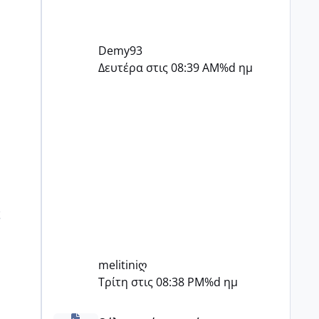
Demy93
Δευτέρα στις 08:39 AM
%d ημ
ς
melitiniღ
Τρίτη στις 08:38 PM
%d ημ
Πόσες είμαστε κοντά 40 και προσπαθούμε;;