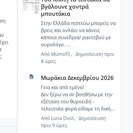
βγάλουνε χοντρά
μπουτάκια
άση
Στην Ελλάδα πιστεύω μπορείς να
βρεις και ονλάιν να κάνεις
αν
κάποια συνέδρια/ ραντεβού με
έχει
ουρολόγο.
α
Ευτυχώς η τεχνολογία βοηθάει
Από
Mumof3
, ·
Δημοσίευση
πριν
ς
☺️
8 ώρες
κ εγώ που μένω Γερμανία και
Μωράκια Δεκεμβρίου 2026
χρειαζόμουν στα ελληνικά μια
Μωράκια Δεκεμβρίου 2026
ειδικότητα μου πρότειναν
ονλάιν.
Γεια και από εμένα!
Δεν ξέρω να σε βοηθήσω με την
εξέταση του θυροειδή -
τελευταία φορά είδαμε τη δική
μου τον Μάιο και ήταν εντάξει,
Από
Luna Dust
, ·
Δημοσίευση
δεν την εχει βάλει ο
πριν 9 ώρες
γυναικολόγος μου στις μηνιαίες