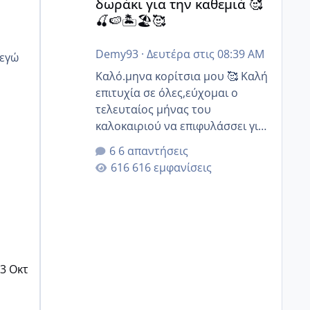
δωράκι για την καθεμιά 🥰
🍒🍉🏝️🏖️🥰
Demy93
·
Δευτέρα στις 08:39 AM
Καλό.μηνα κορίτσια μου 🥰 Καλή
επιτυχία σε όλες,εύχομαι ο
τελευταίος μήνας του
καλοκαιριού να επιφυλάσσει για
όλες σας την πιο όμορφη
6 απαντήσεις
έκπληξη 🧿 @Elk @Melikara86
616 εμφανίσεις
@Παρασκευαιδου @Zenia z
@melitiniღ @Christi.D. @flowerv
@Riaa @Ngsofia
3 Οκτ