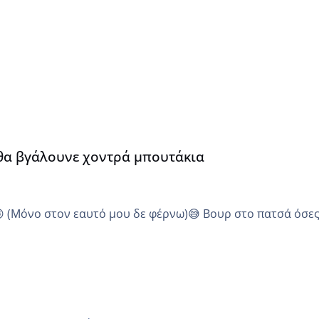
α
 θα βγάλουνε χοντρά μπουτάκια
😜 (Μόνο στον εαυτό μου δε φέρνω)😅 Βουρ στο πατσά όσε