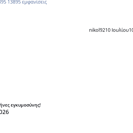
13895 εμφανίσεις
nikol92
10 Ιουλίου
1
μήνες εγκυμοσύνης!
026