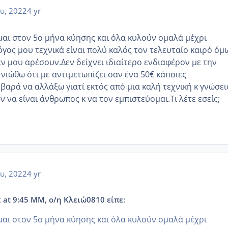
υ, 2022
4 yr
αι στον 5ο μήνα κύησης και όλα κυλούν ομαλά μέχρι
όγος μου τεχνικά είναι πολύ καλός τον τελευταίο καιρό όμ
ν μου αρέσουν.Δεν δείχνει ιδιαίτερο ενδιαφέρον με την
νιώθω ότι με αντιμετωπίζει σαν ένα 50€ κάποιες
βαρά να αλλάξω γιατί εκτός από μια καλή τεχνική κ γνώσει
ν να είναι άνθρωπος κ να τον εμπιστεύομαι.Τι λέτε εσείς;
υ, 2022
4 yr
 at 9:45 ΜΜ, ο/η Κλειώ0810 είπε:
αι στον 5ο μήνα κύησης και όλα κυλούν ομαλά μέχρι