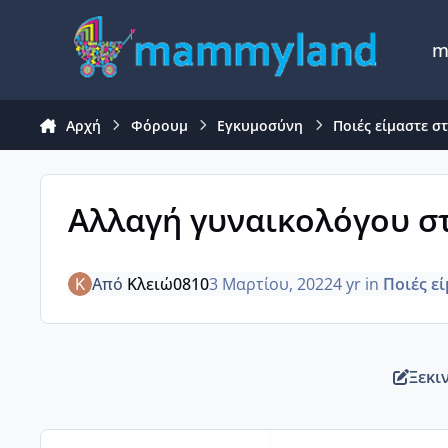
Μετάβαση σε περιεχόμενο
m
Αρχή
Φόρουμ
Εγκυμοσύνη
Ποιές είμαστε σ
Αλλαγή γυναικολόγου σ
Από
Κλειώ0810
3 Μαρτίου, 2022
4 yr
in
Ποιές ε
Ξεκι