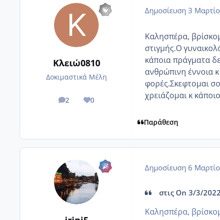
Δημοσίευση
3 Μαρτίο
Καλησπέρα, βρίσκομ
στιγμής.Ο γυναικολ
κάποια πράγματα δε
Κλειώ0810
ανθρώπινη έννοια κ 
Δοκιμαστικά Μέλη
φορές.Σκεφτομαι σο
χρειάζομαι κ κάποιο
2
0
posts
Reputation
Παράθεση
Δημοσίευση
6 Μαρτίο
στις On 3/3/2022
Καλησπέρα, βρίσκομ
irini5