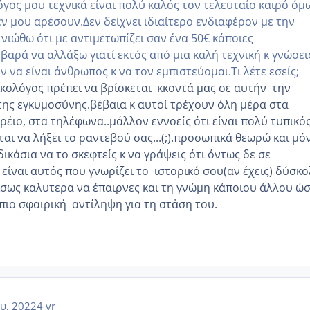
όγος μου τεχνικά είναι πολύ καλός τον τελευταίο καιρό όμ
ν μου αρέσουν.Δεν δείχνει ιδιαίτερο ενδιαφέρον με την
νιώθω ότι με αντιμετωπίζει σαν ένα 50€ κάποιες
βαρά να αλλάξω γιατί εκτός από μια καλή τεχνική κ γνώσει
ν να είναι άνθρωπος κ να τον εμπιστεύομαι.Τι λέτε εσείς;
ικολόγος πρέπει να βρίσκεται κκοντά μας σε αυτήν την
ης εγκυμοσύνης.βέβαια κ αυτοί τρέχουν όλη μέρα στα
ρέιο, στα τηλέφωνα..μάλλον εννοείς ότι είναι πολύ τυπικός
ται να λήξει το ραντεβού σας...(;).προσωπικά θεωρώ και μό
ικα΄σια να το σκεφτείς κ να γράψεις ότι όντως δε σε
 είναι αυτός που γνωρίζει το ιστορικό σου(αν έχεις) δύσκ
 ίσως καλυτερα να έπαιρνες και τη γνώμη κάποιου άλλου ώ
 πιο σφαιρική αντίληψη για τη στἀση του.
υ, 2022
4 yr