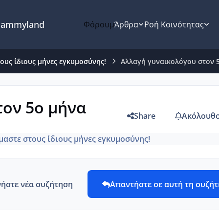
ammyland
Φόρουμ
Άρθρα
Ροή Κοινότητας
τους ίδιους μήνες εγκυμοσύνης!
Αλλαγή γυναικολόγου στον 
τον 5ο μήνα
Share
Ακόλουθο
ίμαστε στους ίδιους μήνες εγκυμοσύνης!
νήστε νέα συζήτηση
Απαντήστε σε αυτή τη συζή