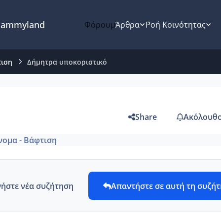
ammyland
Φόρουμ
Άρθρα
Ροή Κοινότητας
τιση
Δήμητρα υποκοριστικό
Share
Ακόλουθο
νομα - Βάφτιση
νήστε νέα συζήτηση
Απαντήστε σε αυτή τη συζή