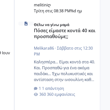
melitiniღ
Τρίτη στις 08:38 PM
%d ημ
Πόσες είμαστε κοντά 40 και προσπαθούμε;;
Θέλω να γίνω μαμά
Πόσες είμαστε κοντά 40 και
προσπαθούμε;;
Melikara86
·
Σάββατο στις 12:30
9 Ιουν
PM
Καλησπέρα... Είμαι κοντά στα 40.
Και. Προσπαθώ για ένα ακόμα
παιδάκι... Έχω πολυκυστικές και
αντίσταση στην ινσουλίνη καθώς
και χάσιμοτο! Έχω λίγα κιλά
1 απάντηση
παραπάνω και όσο κ αν
360 εμφανίσεις
προσπαθώ δεν χάνω εύκολα!
Προσπαθώ για ακόμη ένα παιδί
εδώ και 1,5 χρόνο! Θέλετε να