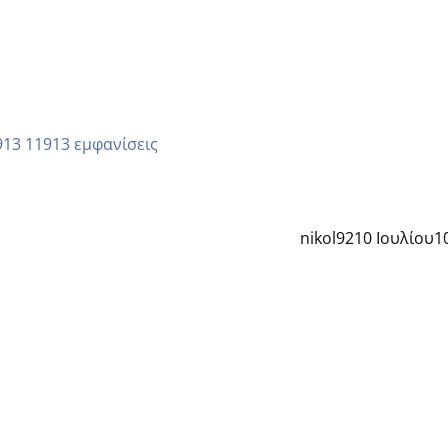
11913 εμφανίσεις
nikol92
10 Ιουλίου
1