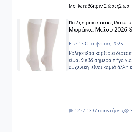
Melikara86
πριν 2 ώρες
2 ωρ
Μωράκια Μαΐου 2026 🌸🌻🌹
Ποιές είμαστε στους ίδιους 
Μωράκια Μαΐου 2026 
Elk
·
13 Οκτωβρίου, 2025
Καλησπέρα κορίτσια διστακτι
είμαι 9 εβδ σήμερα πήγα για
αυχενική είναι καμιά 
1237 απαντήσεις