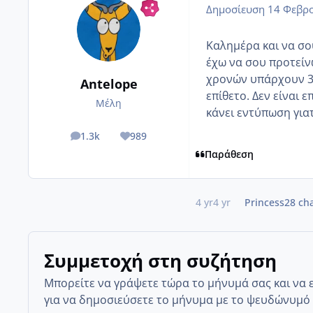
Δημοσίευση
14 Φεβρο
Καλημέρα και να σο
έχω να σου προτείνω
χρονών υπάρχουν 3 (
Antelope
επίθετο. Δεν είναι 
Μέλη
κάνει εντύπωση για
1.3k
989
posts
Reputation
Παράθεση
4 yr
4 yr
Princess28
cha
Συμμετοχή στη συζήτηση
Μπορείτε να γράψετε τώρα το μήνυμά σας και να 
για να δημοσιεύσετε το μήνυμα με το ψευδώνυμό 