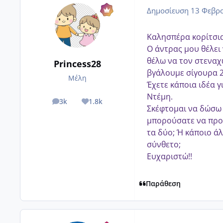
Δημοσίευση
13 Φεβρο
Καλησπέρα κορίτσια
Ο άντρας μου θέλει 
θέλω να τον στεναχ
Princess28
βγάλουμε σίγουρα 2
Μέλη
Έχετε κάποια ιδέα 
Ντέμη.
3k
1.8k
posts
Reputation
Σκέφτομαι να δώσω 
μπορούσατε να προ
τα δύο; Ή κάποιο ά
σύνθετο;
Ευχαριστώ!!
Παράθεση