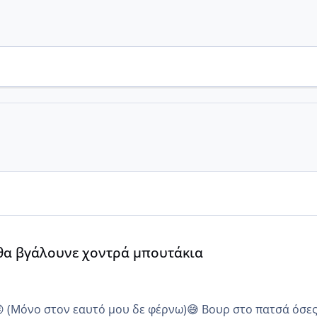
α
 θα βγάλουνε χοντρά μπουτάκια
😜 (Μόνο στον εαυτό μου δε φέρνω)😅 Βουρ στο πατσά όσε