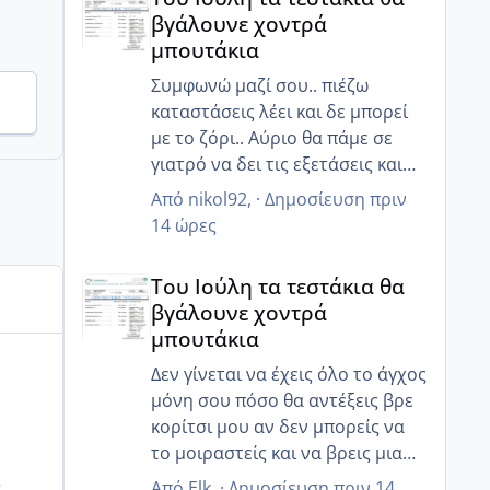
ρυθμιστεί όλο αυτό... Εχθές
βγάλουνε χοντρά
ήμουν μέσα στα νεύρα... Έκλαιγα
μπουτάκια
και δεν ήθελα να μου μιλήσει
άνθρωπος και έκλαιγα με
Συμφωνώ μαζί σου.. πιέζω
αφορμή αλλά πράγματα άσχετα,
καταστάσεις λέει και δε μπορεί
απλά ξέσπασα....
με το ζόρι.. Αύριο θα πάμε σε
γιατρό να δει τις εξετάσεις και
ίσως καταλάβει ότι πρέπει να
Από
nikol92
, ·
Δημοσίευση
πριν
βιαστούμε.. 😒
14 ώρες
Του Ιούλη τα τεστάκια θα βγάλουνε χοντρά μπουτά
Του Ιούλη τα τεστάκια θα
βγάλουνε χοντρά
μπουτάκια
Δεν γίνεται να έχεις όλο το άγχος
μόνη σου πόσο θα αντέξεις βρε
κορίτσι μου αν δεν μπορείς να
το μοιραστείς και να βρεις μια
ς
κατανόηση από τον άντρα σου
Από
Elk
, ·
Δημοσίευση
πριν 14