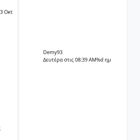
μου λένε πως τον αγχώνω και ότι
βιάζομαι. Νιώθω πως κανείς δε
3 Οκτ
με καταλαβαίνει...
Demy93
Δευτέρα στις 08:39 AM
%d ημ
ς