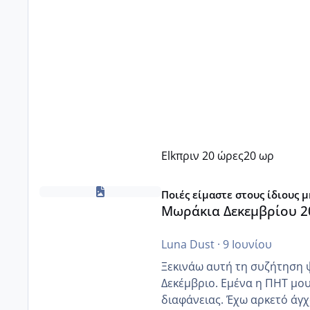
Elk
πριν 20 ώρες
20 ωρ
Μωράκια Δεκεμβρίου 2026
Ποιές είμαστε στους ίδιους 
Μωράκια Δεκεμβρίου 2
Luna Dust
·
9 Ιουνίου
Ξεκινάω αυτή τη συζήτηση 
Δεκέμβριο. Εμένα η ΠΗΤ μου 
διαφάνειας. Έχω αρκετό άγχο