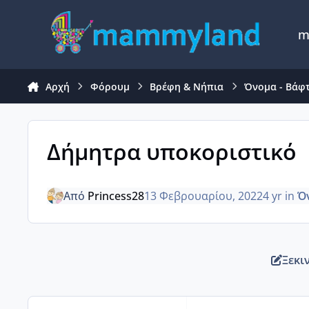
Μετάβαση σε περιεχόμενο
m
Αρχή
Φόρουμ
Βρέφη & Νήπια
Όνομα - Βάφ
Δήμητρα υποκοριστικό
Από
Princess28
13 Φεβρουαρίου, 2022
4 yr
in
Ό
Ξεκι