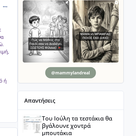
comment_1289044
ε
Θα
ώ.
ιμή,
@mammylandreal
ό ή
Απαντήσεις
Του Ιούλη τα τεστάκια θα βγάλουνε χοντρά μπουτά
Του Ιούλη τα τεστάκια θα
βγάλουνε χοντρά
μπουτάκια