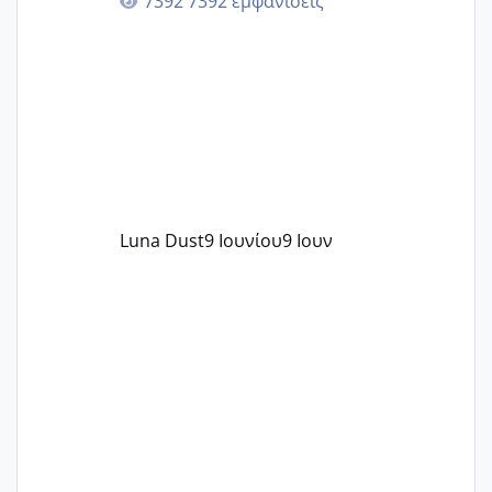
7392 εμφανίσεις
περνάνε με τίποτα.
Luna Dust
9 Ιουνίου
9 Ιουν