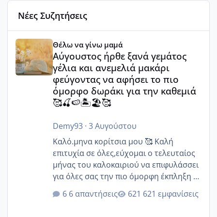
Νέες Συζητήσεις
Αύγουστος ήρθε ξανά γεμάτος γέλια και ανεμελιά μακάρι 
Θέλω να γίνω μαμά
Αύγουστος ήρθε ξανά γεμάτος
γέλια και ανεμελιά μακάρι
φεύγοντας να αφήσει το πιο
όμορφο δωράκι για την καθεμιά
🥰🍒🍉🏝️🏖️🥰
Demy93
·
3 Αυγούστου
Καλό.μηνα κορίτσια μου 🥰 Καλή
επιτυχία σε όλες,εύχομαι ο τελευταίος
μήνας του καλοκαιριού να επιφυλάσσει
για όλες σας την πιο όμορφη έκπληξη 🧿
@Elk @Melikara86 @Παρασκευαιδου
6 απαντήσεις
621 εμφανίσεις
@Zenia z @melitiniღ @Christi.D.
@flowerv @Riaa @Ngsofia