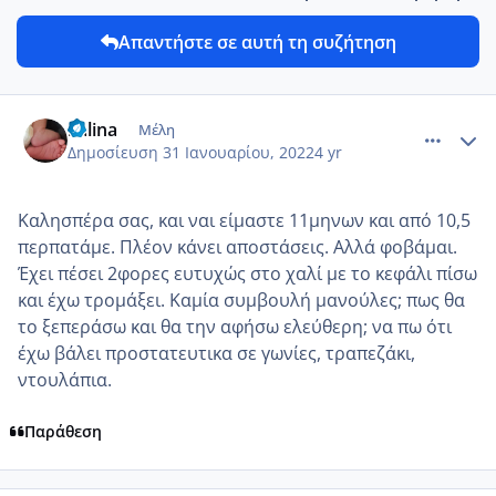
Απαντήστε σε αυτή τη συζήτηση
comment_1285761
Author stats
kalina
Μέλη
Δημοσίευση
31 Ιανουαρίου, 2022
4 yr
Καλησπέρα σας, και ναι είμαστε 11μηνων και από 10,5
περπατάμε. Πλέον κάνει αποστάσεις. Αλλά φοβάμαι.
Έχει πέσει 2φορες ευτυχώς στο χαλί με το κεφάλι πίσω
και έχω τρομάξει. Καμία συμβουλή μανούλες; πως θα
το ξεπεράσω και θα την αφήσω ελεύθερη; να πω ότι
έχω βάλει προστατευτικα σε γωνίες, τραπεζάκι,
ντουλάπια.
Παράθεση