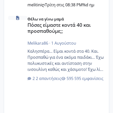
melitiniღ
Τρίτη στις 08:38 PM
%d ημ
Πόσες είμαστε κοντά 40 και προσπαθούμε;;
Θέλω να γίνω μαμά
Πόσες είμαστε κοντά 40 και
προσπαθούμε;;
Melikara86
·
1 Αυγούστου
Καλησπέρα... Είμαι κοντά στα 40. Και.
Προσπαθώ για ένα ακόμα παιδάκι... Έχω
πολυκυστικές και αντίσταση στην
ινσουλίνη καθώς και χάσιμοτο! Έχω λίγα
κιλά παραπάνω και όσο κ αν προσπαθώ
2 απαντήσεις
595 εμφανίσεις
δεν χάνω εύκολα! Προσπαθώ για ακόμη
ένα παιδί εδώ και 1,5 χρόνο! Θέλετε να
γράψετε όσες κοπέλες είστε σε
παρόμοια φάση;; Αυτή την στιγμή έχω
δύο χαμένους κύκλους δεν έχω έρθει
περίοδο αυτό τον μήνα περίμενα 20 δεν