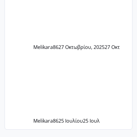
37 με 37, 3 Έτσι λοιπόν είπα να κάνω
ένα τεστ την παρασ
Melikara86
27 Οκτωβρίου, 2025
27 Οκτ
Melikara86
25 Ιουλίου
25 Ιουλ