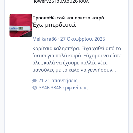
flowerv
26 Ιουλίου
26 Ιουλ
Έχω μπερδευτεί
Προσπαθώ εδώ και αρκετό καιρό
Έχω μπερδευτεί
Melikara86
·
27 Οκτωβρίου, 2025
Κορίτσια καλησπέρα. Είχα χαθεί από το
forum για πολύ καιρό. Εύχομαι να είστε
όλες καλά να έχουμε πολλές νέες
μανούλες με το καλό να γεννήσουν
αυτές που ήδη περιμένουν. Να πάρουν
21 απαντήσεις
γερα μωράκια στην αγκαλίτσα τους
3846 εμφανίσεις
🙏🏼🙏🏼 Ας πάμε λοιπόν στο θέμα μου.
Τελευταία περίοδο 25 σεπτεμβρίου
Εδώ και τέσσερις πέντε μέρες νιώθω
αρρωστη δεν έχω κουράγιο για τίποτα
πονάει πολύ το στήθος μου και τα δύο
και βάζω θερμόμετρο και έχω συνεχώς