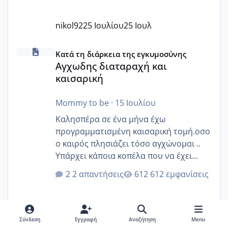
nikol92
25 Ιουλίου
25 Ιουλ
Αγχωδης διαταραχή και καισαρική
Κατά τη διάρκεια της εγκυμοσύνης
Αγχωδης διαταραχή και
καισαρική
Mommy to be
·
15 Ιουλίου
Καλησπέρα σε ένα μήνα έχω
προγραμματισμένη καισαρική τομή.οσο
ο καιρός πλησιάζει τόσο αγχώνομαι ..
Υπάρχει κάποια κοπέλα που να έχει
παρόμοιο ιστορικό να μας πει την
2 απαντήσεις
612 εμφανίσεις
εμπειρία της;Να σημειώσω είναι η
δεύτερη εγκυμοσύνη μου και καισαρική
στην πρώτη είχα κάνει ολική νάρκωση
..βέβαια δεν είχα κανένα άγχος και
Σύνδεση
Εγγραφή
Αναζήτηση
Menu