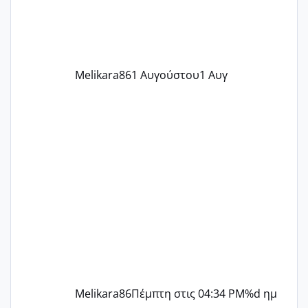
ήρθα απλά είδα λίγα ροζ έκανα υπέρηχο
την επομενη μέρα και το ενδομήτριό
ήταν 11,1 χιλιοστά πολύ κα
Melikara86
1 Αυγούστου
1 Αυγ
Melikara86
Πέμπτη στις 04:34 PM
%d ημ