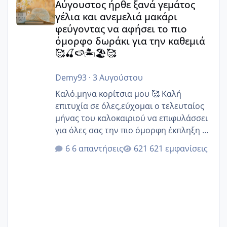
Αύγουστος ήρθε ξανά γεμάτος
γέλια και ανεμελιά μακάρι
φεύγοντας να αφήσει το πιο
όμορφο δωράκι για την καθεμιά
🥰🍒🍉🏝️🏖️🥰
Demy93
·
3 Αυγούστου
Καλό.μηνα κορίτσια μου 🥰 Καλή
επιτυχία σε όλες,εύχομαι ο τελευταίος
μήνας του καλοκαιριού να επιφυλάσσει
για όλες σας την πιο όμορφη έκπληξη 🧿
@Elk @Melikara86 @Παρασκευαιδου
6 απαντήσεις
621 εμφανίσεις
@Zenia z @melitiniღ @Christi.D.
@flowerv @Riaa @Ngsofia