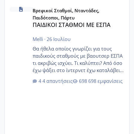
ΠΑΙΔΙΚΟΙ ΣΤΑΘΜΟΙ ΜΕ ΕΣΠΑ
Βρεφικοί Σταθμοί, Νταντάδες,
Παιδότοποι, Πάρτυ
ΠΑΙΔΙΚΟΙ ΣΤΑΘΜΟΙ ΜΕ ΕΣΠΑ
Melli
·
26 Ιουλίου
Θα ήθελα οποίος γνωρίζει για τους
παιδικούς σταθμούς με βαουτσερ ΕΣΠΑ
τι ακριβώς ισχύει. Τι καλύπτει? Από όσο
έχω ψάξει στο ίντερνετ έχω καταλάβει
ότι το βαουτσερ καλύπτει όλα τα
4 απαντήσεις
698 εμφανίσεις
δίδακτρα και τα τροφεια του ιδιωτικού
παιδικού σταθμού για όποιον το έχει
πάρει. Οι παιδικοί σταθμοί έχουν
υπογράψει σύμβαση με την ΕΕΤΑΑ ότι
δέχονται παιδιά με βαουτσερ και ότι
αυτό τα καλύπτει όλα εκτός από έξτρα
όπως σχολικό λεωφορείο κτλ. Είναι