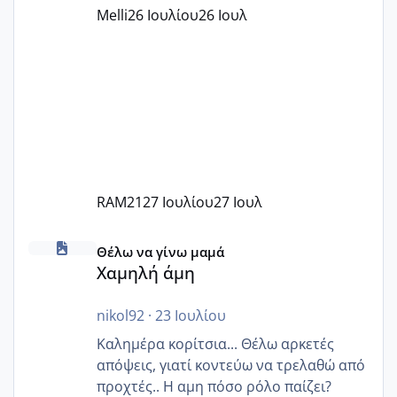
παράνομο να χρεώνουν κάτι επιπλέον.
Melli
26 Ιουλίου
26 Ιουλ
Εγώ πήγα σε έναν ιδιωτικό παιδικό στ
RAM21
27 Ιουλίου
27 Ιουλ
Χαμηλή άμη
Θέλω να γίνω μαμά
Χαμηλή άμη
nikol92
·
23 Ιουλίου
Καλημέρα κορίτσια... Θέλω αρκετές
απόψεις, γιατί κοντεύω να τρελαθώ από
προχτές.. Η αμη πόσο ρόλο παίζει?