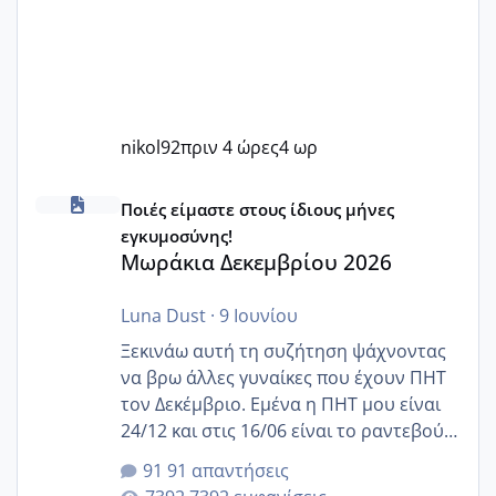
nikol92
πριν 4 ώρες
4 ωρ
Μωράκια Δεκεμβρίου 2026
Ποιές είμαστε στους ίδιους μήνες
εγκυμοσύνης!
Μωράκια Δεκεμβρίου 2026
Luna Dust
·
9 Ιουνίου
Ξεκινάω αυτή τη συζήτηση ψάχνοντας
να βρω άλλες γυναίκες που έχουν ΠΗΤ
τον Δεκέμβριο. Εμένα η ΠΗΤ μου είναι
24/12 και στις 16/06 είναι το ραντεβού
της αυχενικής διαφάνειας. Έχω αρκετό
91 απαντήσεις
άγχος και οι μέρες δεν φαίνεται να