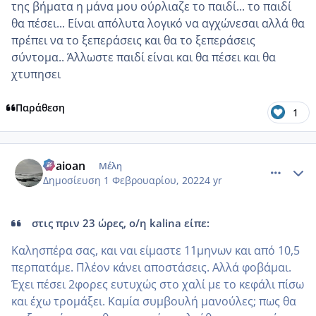
της βήματα η μάνα μου ούρλιαζε το παιδί... το παιδί
θα πέσει... Είναι απόλυτα λογικό να αγχώνεσαι αλλά θα
πρέπει να το ξεπεράσεις και θα το ξεπεράσεις
σύντομα.. Άλλωστε παιδί είναι και θα πέσει και θα
χτυπησει
Παράθεση
1
comment_1286138
Author stats
evaioan
Μέλη
Δημοσίευση
1 Φεβρουαρίου, 2022
4 yr
στις πριν 23 ώρες, ο/η kalina είπε:
Καλησπέρα σας, και ναι είμαστε 11μηνων και από 10,5
περπατάμε. Πλέον κάνει αποστάσεις. Αλλά φοβάμαι.
Έχει πέσει 2φορες ευτυχώς στο χαλί με το κεφάλι πίσω
και έχω τρομάξει. Καμία συμβουλή μανούλες; πως θα