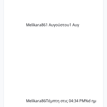
ήρθα απλά είδα λίγα ροζ έκανα υπέρηχο
την επομενη μέρα και το ενδομήτριό
ήταν 11,1 χιλιοστά πολύ κα
Melikara86
1 Αυγούστου
1 Αυγ
Melikara86
Πέμπτη στις 04:34 PM
%d ημ