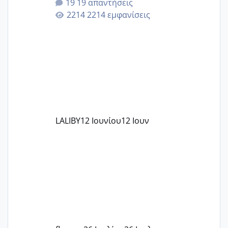
19 απαντήσεις
επιιτυχία? έκανα στο υγεία με τον
2214 εμφανίσεις
ζερβομανωλάκη (δεν το εψαξε καθόλου
το θέμα δεν μου άρεσε καθο΄λου) και
στο γένεσις με τον πάντο
LALIBY
12 Ιουνίου
12 Ιουν