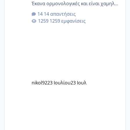
Έκανα ορμονολογικές και είναι χαμηλή
για την ηλικία μου.. Είχα ήδη μια
14 απαντήσεις
εγκυμοσύνη, που έπρεπε να τερματιστεί
1259 εμφανίσεις
στην 27η εβδομάδα και προσπαθώ 7
μήνες ήδη και αρχίζω να αγχώνομαι με
το 1,18... Είμαι 33.. Κάποια που να έμεινε
με χαμηλή άμη???
nikol92
23 Ιουλίου
23 Ιουλ