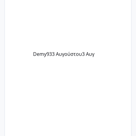
Demy93
3 Αυγούστου
3 Αυγ