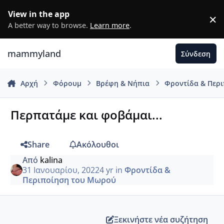
Μετάβαση σε περιεχόμενο
View in the app
×
D
A better way to browse.
Learn more
.
mammyland
Σύνδεση
Αρχή
Φόρουμ
Βρέφη & Νήπια
Φροντίδα & Περ
Περπατάμε και φοβάμαι...
Share
Ακόλουθοι
Από
kalina
31 Ιανουαρίου, 2022
4 yr
in
Φροντίδα &
Περιποίηση του Μωρού
Ξεκινήστε νέα συζήτηση