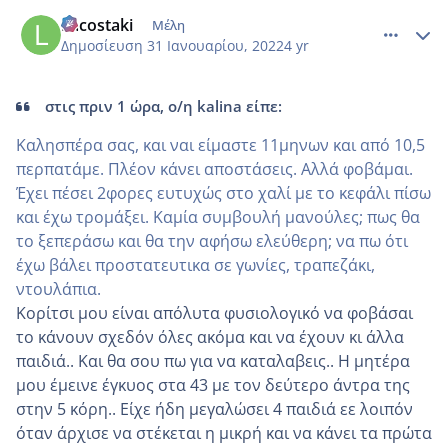
comment_1285802
Author stats
Lacostaki
Μέλη
Δημοσίευση
31 Ιανουαρίου, 2022
4 yr
στις πριν 1 ώρα, ο/η kalina είπε:
Καλησπέρα σας, και ναι είμαστε 11μηνων και από 10,5
περπατάμε. Πλέον κάνει αποστάσεις. Αλλά φοβάμαι.
Έχει πέσει 2φορες ευτυχώς στο χαλί με το κεφάλι πίσω
και έχω τρομάξει. Καμία συμβουλή μανούλες; πως θα
το ξεπεράσω και θα την αφήσω ελεύθερη; να πω ότι
έχω βάλει προστατευτικα σε γωνίες, τραπεζάκι,
ντουλάπια.
Κορίτσι μου είναι απόλυτα φυσιολογικό να φοβάσαι
το κάνουν σχεδόν όλες ακόμα και να έχουν κι άλλα
παιδιά.. Και θα σου πω για να καταλαβεις.. Η μητέρα
μου έμεινε έγκυος στα 43 με τον δεύτερο άντρα της
στην 5 κόρη.. Είχε ήδη μεγαλώσει 4 παιδιά εε λοιπόν
όταν άρχισε να στέκεται η μικρή και να κάνει τα πρώτα