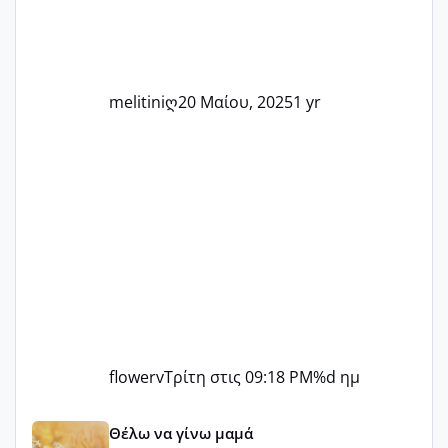
τις μικρές και μεγάλες νίκες. Είτε είστε
στο στάδιο της προετοιμασίας, είτε
ετοιμάζεστε
melitiniღ
20 Μαίου, 2025
1 yr
flowerv
Τρίτη στις 09:18 PM
%d ημ
Αύγουστος ήρθε ξανά γεμάτος γέλια και ανεμελιά μακάρι 
Θέλω να γίνω μαμά