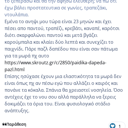
το ξεπεράσω και θα την αφήσω ελεύθερη; να πω ότι
έχω βάλει προστατευτικα σε γωνίες, τραπεζάκι,
ντουλάπια.
Εμένα το ανηψι μου τώρα είναι 23 μηνών και έχει
πέσει απο παντού, τραπέζι, κρεβάτι, καναπέ, καρότσι
διότι σκαρφαλώνει παντού και μετά βγάζει
καρούμπαλα και κλαίει δύο λεπτά και συνεχίζει το
παιχνίδι. Πάρε παζλ δαπέδου που είναι σαν πάτωμα
για τα μωρά πχ αυτο
https://www.skroutz.gr/c/2850/paidika-dapeda-
pazl.html
Επίσης ησύχασε έχουν μια ελαστικότητα τα μωρά δεν
είναι όπως πχ αν πέσω εγώ που αλλάζει ο καιρός και
πονάνε τα κόκαλα. Σπάνια θα χρειαστεί νοσηλεία. Όσο
αντέχεις έχε το νου σου αλλά παράλληλα να ξερεις
δοκιμάζει τα όρια του. Είναι φυσιολογικό στάδιο
ανάπτυξης.
Παράθεση
1