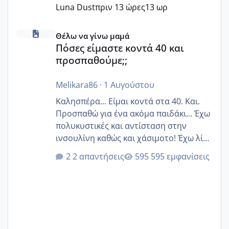
Luna Dust
πριν 13 ώρες
13 ωρ
Πόσες είμαστε κοντά 40 και προσπαθούμε;;
Θέλω να γίνω μαμά
Πόσες είμαστε κοντά 40 και
προσπαθούμε;;
Melikara86
·
1 Αυγούστου
Καλησπέρα... Είμαι κοντά στα 40. Και.
Προσπαθώ για ένα ακόμα παιδάκι... Έχω
πολυκυστικές και αντίσταση στην
ινσουλίνη καθώς και χάσιμοτο! Έχω λίγα
κιλά παραπάνω και όσο κ αν προσπαθώ
2 απαντήσεις
595 εμφανίσεις
δεν χάνω εύκολα! Προσπαθώ για ακόμη
ένα παιδί εδώ και 1,5 χρόνο! Θέλετε να
γράψετε όσες κοπέλες είστε σε
παρόμοια φάση;; Αυτή την στιγμή έχω
δύο χαμένους κύκλους δεν έχω έρθει
περίοδο αυτό τον μήνα περίμενα 20 δεν