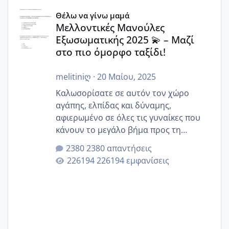
Μελλοντικές Μανούλες Εξωσωματικής 2025 💫 – Μαζί στο
Θέλω να γίνω μαμά
Μελλοντικές Μανούλες
Εξωσωματικής 2025 💫 – Μαζί
στο πιο όμορφο ταξίδι!
melitiniღ
·
20 Μαίου, 2025
Καλωσορίσατε σε αυτόν τον χώρο
αγάπης, ελπίδας και δύναμης,
αφιερωμένο σε όλες τις γυναίκες που
κάνουν το μεγάλο βήμα προς τη
μητρότητα μέσω εξωσωματικής το 2025.
2380 απαντήσεις
Εδώ θα μοιραστούμε αγωνίες, χαρές,
226194 εμφανίσεις
εμπειρίες και κάθε μικρή ή μεγάλη
στιγμή αυτού του ξεχωριστού ταξιδιού.
Καμία δεν είναι μόνη – όλες μαζί
μπορούμε να στηρίξουμε η μία την
άλλη, να δώσουμε κουράγιο στις
δύσκολες στιγμές και να γιορτάσουμε