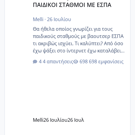
ΠΑΙΔΙΚΟΙ ΣΤΑΘΜΟΙ ΜΕ ΕΣΠΑ
Melli
·
26 Ιουλίου
Θα ήθελα οποίος γνωρίζει για τους
παιδικούς σταθμούς με βαουτσερ ΕΣΠΑ
τι ακριβώς ισχύει. Τι καλύπτει? Από όσο
έχω ψάξει στο ίντερνετ έχω καταλάβει
ότι το βαουτσερ καλύπτει όλα τα
4 απαντήσεις
698 εμφανίσεις
δίδακτρα και τα τροφεια του ιδιωτικού
παιδικού σταθμού για όποιον το έχει
πάρει. Οι παιδικοί σταθμοί έχουν
υπογράψει σύμβαση με την ΕΕΤΑΑ ότι
δέχονται παιδιά με βαουτσερ και ότι
αυτό τα καλύπτει όλα εκτός από έξτρα
όπως σχολικό λεωφορείο κτλ. Είναι
παράνομο να χρεώνουν κάτι επιπλέον.
Melli
26 Ιουλίου
26 Ιουλ
Εγώ πήγα σε έναν ιδιωτικό παιδικό στ