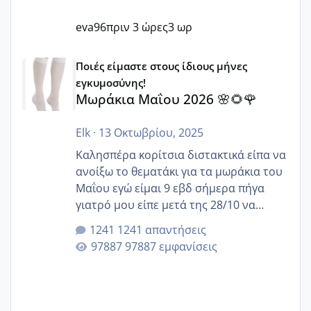
eva96
πριν 3 ώρες
3 ωρ
Μωράκια Μαΐου 2026 🌸🌻🌹
Ποιές είμαστε στους ίδιους μήνες
εγκυμοσύνης!
Μωράκια Μαΐου 2026 🌸🌻🌹
Elk
·
13 Οκτωβρίου, 2025
Καλησπέρα κορίτσια διστακτικά είπα να
ανοίξω το θεματάκι για τα μωράκια του
Μαΐου εγώ είμαι 9 εβδ σήμερα πήγα
γιατρό μου είπε μετά της 28/10 να
κλείσω ραντεβού για την αυχενική είναι
1241 απαντήσεις
καμιά άλλη κοπέλα να γεννάει Μάιο ;;
97887 εμφανίσεις