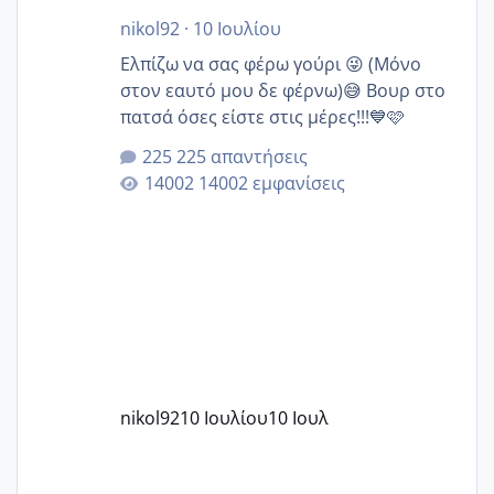
nikol92
·
10 Ιουλίου
Ελπίζω να σας φέρω γούρι 😜 (Μόνο
στον εαυτό μου δε φέρνω)😅 Βουρ στο
πατσά όσες είστε στις μέρες!!!💙🩷
225 απαντήσεις
14002 εμφανίσεις
nikol92
10 Ιουλίου
10 Ιουλ